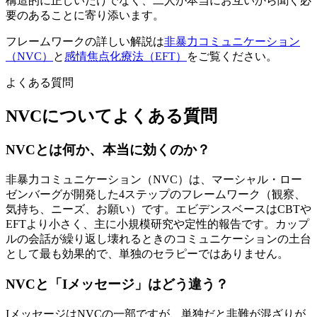
構造的に正しいだけでなく、二人が本当にお互いから聞く必
要のあることに寄り添います。
フレームワークの詳しい解説は
非暴力コミュニケーション
（NVC）
と
感情焦点化療法（EFT）
をご覧ください。
よくある質問
NVCについてよくある質問
NVCとは何か、本当に効くのか？
非暴力コミュニケーション（NVC）は、マーシャル・ロー
ゼンバーグが開発した4ステップのフレームワーク（観察、
気持ち、ニーズ、お願い）です。エビデンスベースはCBTや
EFTより小さく、主に小規模研究や定性的報告です。カップ
ルの会話が繰り返し壊れるときのコミュニケーションの土台
として最も効果的で、単独のセラピーではありません。
NVCと「Iメッセージ」はどう違う？
IメッセージはNVCの一部ですが、単独だと非難が混ざりが