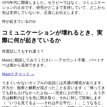
1970年代に開発しました。セラピーではなく、コミュニケー
ションの土台です。研究がどこまで支持していて、どこから
先は支持していないか、正直にお伝えします。
何が起きているのか
コミュニケーションが壊れるとき、実
際に何が起きているか
何度話してもすれ違う？
Marieに相談してみてください — アカウント不要、パートナ
ーは後から追加できます。
Marieとチャット →
うまくいかないカップルの会話には共通の構造があります。
片方が、観察と解釈が混ざったことを言います（「帰ってき
ても顔も上げなかったよね——完全に上の空だ」）。もう片
方は解釈のほうを先に聞き取り、それに対して防御します
（「いつも見てるよ——それは不公平だ」）。こうなると、