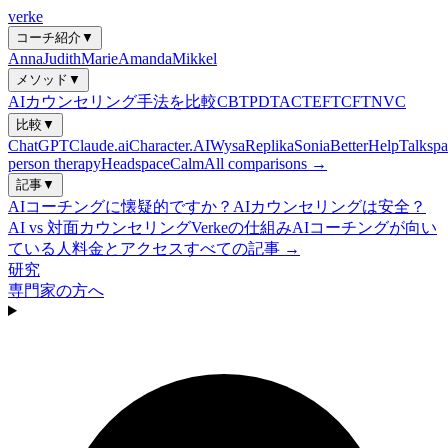
verke
コーチ紹介
▼
Anna
Judith
Marie
Amanda
Mikkel
メソッド
▼
AIカウンセリング手法を比較
CBT
PDT
ACT
EFT
CFT
NVC
比較
▼
ChatGPT
Claude.ai
Character.AI
Wysa
Replika
Sonia
BetterHelp
Talkspa
person therapy
Headspace
Calm
All comparisons →
記事
▼
AIコーチングに懐疑的ですか？
AIカウンセリングは安全？
AI vs 対面カウンセリング
Verkeの仕組み
AIコーチングが向い
ている人
料金とアクセス
すべての記事 →
研究
専門家の方へ