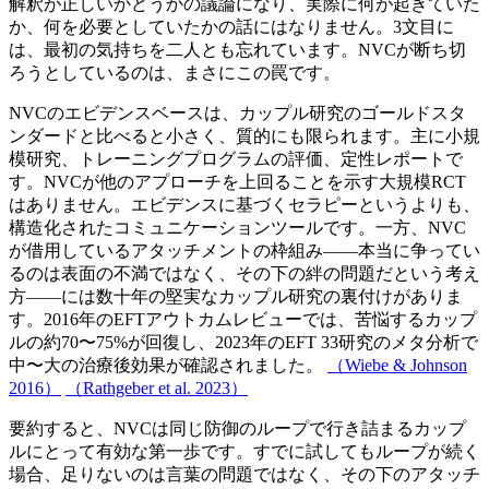
解釈が正しいかどうかの議論になり、実際に何が起きていた
か、何を必要としていたかの話にはなりません。3文目に
は、最初の気持ちを二人とも忘れています。NVCが断ち切
ろうとしているのは、まさにこの罠です。
NVCのエビデンスベースは、カップル研究のゴールドスタ
ンダードと比べると小さく、質的にも限られます。主に小規
模研究、トレーニングプログラムの評価、定性レポートで
す。NVCが他のアプローチを上回ることを示す大規模RCT
はありません。エビデンスに基づくセラピーというよりも、
構造化されたコミュニケーションツールです。一方、NVC
が借用しているアタッチメントの枠組み——本当に争ってい
るのは表面の不満ではなく、その下の絆の問題だという考え
方——には数十年の堅実なカップル研究の裏付けがありま
す。2016年のEFTアウトカムレビューでは、苦悩するカップ
ルの約70〜75%が回復し、2023年のEFT 33研究のメタ分析で
中〜大の治療後効果が確認されました。
（Wiebe & Johnson
2016）
（Rathgeber et al. 2023）
要約すると、NVCは同じ防御のループで行き詰まるカップ
ルにとって有効な第一歩です。すでに試してもループが続く
場合、足りないのは言葉の問題ではなく、その下のアタッチ