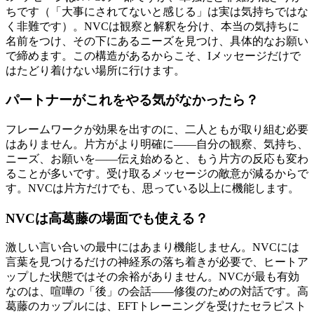
ちです（「大事にされてないと感じる」は実は気持ちではな
く非難です）。NVCは観察と解釈を分け、本当の気持ちに
名前をつけ、その下にあるニーズを見つけ、具体的なお願い
で締めます。この構造があるからこそ、Iメッセージだけで
はたどり着けない場所に行けます。
パートナーがこれをやる気がなかったら？
フレームワークが効果を出すのに、二人ともが取り組む必要
はありません。片方がより明確に——自分の観察、気持ち、
ニーズ、お願いを——伝え始めると、もう片方の反応も変わ
ることが多いです。受け取るメッセージの敵意が減るからで
す。NVCは片方だけでも、思っている以上に機能します。
NVCは高葛藤の場面でも使える？
激しい言い合いの最中にはあまり機能しません。NVCには
言葉を見つけるだけの神経系の落ち着きが必要で、ヒートア
ップした状態ではその余裕がありません。NVCが最も有効
なのは、喧嘩の「後」の会話——修復のための対話です。高
葛藤のカップルには、EFTトレーニングを受けたセラピスト