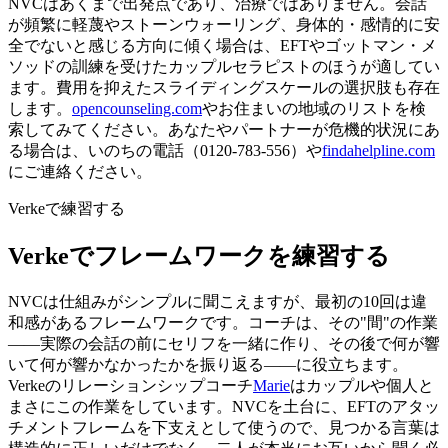
NVCはあくまで出発点であり、治療ではありません。会話
が頻繁に軽蔑やストーンウォーリング、身体的・感情的に安
全でないと感じる方向に傾く場合は、EFTやゴットマン・メ
ソッドの訓練を受けたカップルセラピストのほうが適してい
ます。費用を抑えたスライディングスケールの選択肢も存在
します。
opencounseling.com
やお住まいの地域のリストを検
索してみてください。あなたやパートナーが危機的状況にあ
る場合は、いのちの電話（0120-783-556）や
findahelpline.com
にご連絡ください。
Verkeで練習する
Verkeでフレームワークを練習する
NVCは仕組みがシンプルに聞こえますが、最初の10回は違
和感があるフレームワークです。コーチは、その"間"の作業
——実際の会話の前にセリフを一緒に作り、その後で何が響
いて何が響かなかったかを振り返る——に役立ちます。
Verkeのリレーションシップコーチ
Marie
はカップルや個人と
まさにこの作業をしています。NVCを土台に、EFTのアタッ
チメントフレームを下支えとして使うので、見つかる言葉は