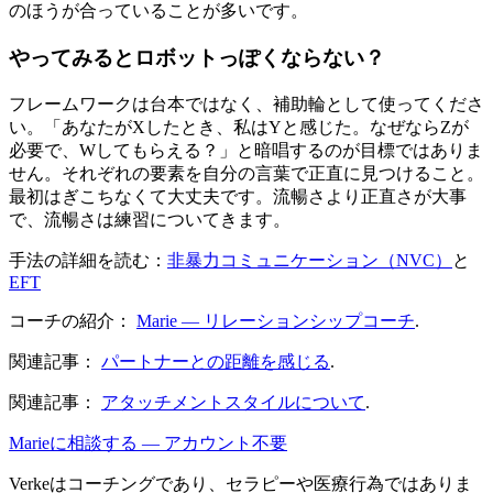
のほうが合っていることが多いです。
やってみるとロボットっぽくならない？
フレームワークは台本ではなく、補助輪として使ってくださ
い。「あなたがXしたとき、私はYと感じた。なぜならZが
必要で、Wしてもらえる？」と暗唱するのが目標ではありま
せん。それぞれの要素を自分の言葉で正直に見つけること。
最初はぎこちなくて大丈夫です。流暢さより正直さが大事
で、流暢さは練習についてきます。
手法の詳細を読む：
非暴力コミュニケーション（NVC）
と
EFT
コーチの紹介：
Marie — リレーションシップコーチ
.
関連記事：
パートナーとの距離を感じる
.
関連記事：
アタッチメントスタイルについて
.
Marieに相談する — アカウント不要
Verkeはコーチングであり、セラピーや医療行為ではありま