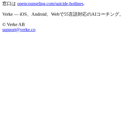
窓口は
opencounseling.com/suicide-hotlines
.
Verke — iOS、Android、Webで55言語対応のAIコーチング。
© Verke AB
support@verke.co