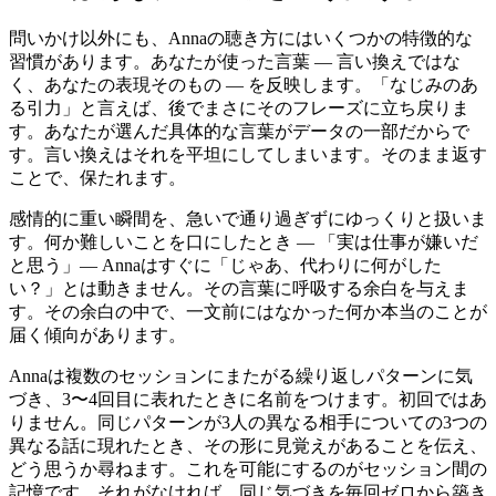
問いかけ以外にも、Annaの聴き方にはいくつかの特徴的な
習慣があります。あなたが使った言葉 — 言い換えではな
く、あなたの表現そのもの — を反映します。「なじみのあ
る引力」と言えば、後でまさにそのフレーズに立ち戻りま
す。あなたが選んだ具体的な言葉がデータの一部だからで
す。言い換えはそれを平坦にしてしまいます。そのまま返す
ことで、保たれます。
感情的に重い瞬間を、急いで通り過ぎずにゆっくりと扱いま
す。何か難しいことを口にしたとき — 「実は仕事が嫌いだ
と思う」— Annaはすぐに「じゃあ、代わりに何がした
い？」とは動きません。その言葉に呼吸する余白を与えま
す。その余白の中で、一文前にはなかった何か本当のことが
届く傾向があります。
Annaは複数のセッションにまたがる繰り返しパターンに気
づき、3〜4回目に表れたときに名前をつけます。初回ではあ
りません。同じパターンが3人の異なる相手についての3つの
異なる話に現れたとき、その形に見覚えがあることを伝え、
どう思うか尋ねます。これを可能にするのがセッション間の
記憶です。それがなければ、同じ気づきを毎回ゼロから築き