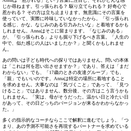
Annaは「惹かれる」という言葉に注目し、それがどんな感
じか尋ねます。引っ張られる？ 駆り立てられる？ 好奇心で
惹かれる？ その方は立ち止まります。無意識にその言葉を
使っていて、実際に吟味していなかったから。「引っ張られ
る感じ、かな。なじみのある引力みたいな」と着地するかも
しれません。Annaはそこに留まります。「なじみのある」
が、「引っ張られる」よりも掘り下げるべき言葉。「人生の
中で、似た感じの人はいましたか？」と聞くかもしれませ
ん。
あの問いは子ども時代への探りではありません。問いの本体
は「これは何を思い出させますか？」であり、答えは「まだ
わからない」でも、「17歳のときの友達グループ」でも、
「親」でもいいのです。Annaは特定の場所に着地すること
を求めません。大事なのは「気づくこと」であって、「見つ
けること」ではありません。数分後、その方はこう言うかも
しれません。「実は、母がそうだった。温かい日と冷たい日
があって、その日どっちのバージョンが来るかわからなかっ
た。」
多くの指示的なコーチならここで解釈に進むでしょう。「つ
まり、あの予測不可能さを再現するパートナーを求めている