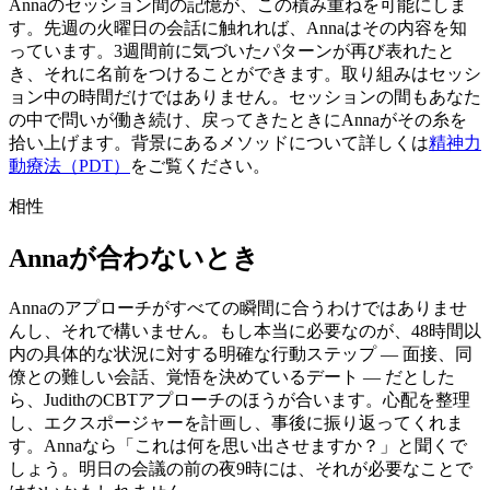
Annaのセッション間の記憶が、この積み重ねを可能にしま
す。先週の火曜日の会話に触れれば、Annaはその内容を知
っています。3週間前に気づいたパターンが再び表れたと
き、それに名前をつけることができます。取り組みはセッシ
ョン中の時間だけではありません。セッションの間もあなた
の中で問いが働き続け、戻ってきたときにAnnaがその糸を
拾い上げます。背景にあるメソッドについて詳しくは
精神力
動療法（PDT）
をご覧ください。
相性
Annaが合わないとき
Annaのアプローチがすべての瞬間に合うわけではありませ
んし、それで構いません。もし本当に必要なのが、48時間以
内の具体的な状況に対する明確な行動ステップ — 面接、同
僚との難しい会話、覚悟を決めているデート — だとした
ら、JudithのCBTアプローチのほうが合います。心配を整理
し、エクスポージャーを計画し、事後に振り返ってくれま
す。Annaなら「これは何を思い出させますか？」と聞くで
しょう。明日の会議の前の夜9時には、それが必要なことで