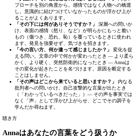
プローチを別の角度から。感情ではなく人物への橋渡
し。意識的に結びつけていなかったものが浮かび上が
ることがよくあります。
「その下には何がありそうですか？」
深層への問いか
け。表面の感情（怒り、など）が明らかにもっと脆い
もの（傷つき、恐れ、恥）を覆っているときに使われ
ます。発見を強要せず、気づきを招きます。
「今の言い方、何か違って感じましたか？」
変化を捉
える問い。文章の中で何かが変わったとき — より柔ら
かく、より硬く、突然防衛的になったとき — Annaは
その変化が起きたことを名づけます。原因を断定する
ことはしません。
「その声はどこから来ていると思いますか？」
内なる
批判者への問いかけ。自己攻撃的な言葉が出たとき
（「わかっているべきだった」）— その声を事実では
なく「声」として浮かび上がらせ、どこでその調子を
学んだか尋ねます。
聴き方
Annaはあなたの言葉をどう扱うか