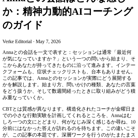
か：精神力動的AIコーチング
のガイド
Verke Editorial
·
May 7, 2026
Annaとの会話を一文で表すと：セッションは通常「最近何
が気になっていますか？」という一つの問いから始まり、そ
こからあなたが持ってきたものに沿って進みます。インテー
クフォームも、症状チェックリストも、台本もありません。
この記事では、Annaとのセッションが実際にどう展開する
かを解説します。始まり方、問いかけの種類、あなたの言葉
をどう扱うか、そして数週間経ったときに取り組みがどう積
み重なっていくか。
CBTとは質感が異なります。構造化されたコーチが金曜日ま
での小さな行動実験を計画してくれるところを、Annaはむ
しろ一つの文にとどまり、何がなじみ深く感じるか尋ね、10
分前にはなかった答えが訪れるのを待ちます。この違いこそ
が、この記事の本題です。深層ワークを行うのがたまたまス