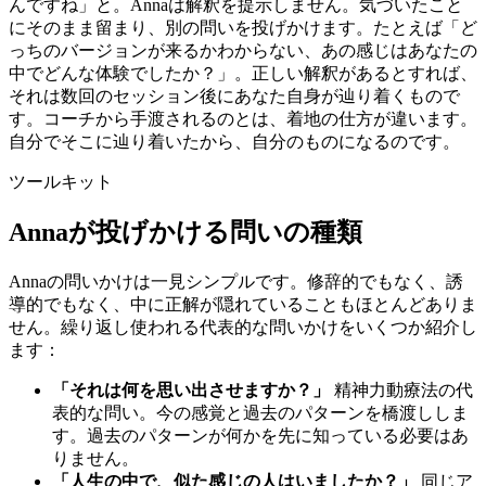
んですね」と。Annaは解釈を提示しません。気づいたこと
にそのまま留まり、別の問いを投げかけます。たとえば「ど
っちのバージョンが来るかわからない、あの感じはあなたの
中でどんな体験でしたか？」。正しい解釈があるとすれば、
それは数回のセッション後にあなた自身が辿り着くもので
す。コーチから手渡されるのとは、着地の仕方が違います。
自分でそこに辿り着いたから、自分のものになるのです。
ツールキット
Annaが投げかける問いの種類
Annaの問いかけは一見シンプルです。修辞的でもなく、誘
導的でもなく、中に正解が隠れていることもほとんどありま
せん。繰り返し使われる代表的な問いかけをいくつか紹介し
ます：
「それは何を思い出させますか？」
精神力動療法の代
表的な問い。今の感覚と過去のパターンを橋渡ししま
す。過去のパターンが何かを先に知っている必要はあ
りません。
「人生の中で、似た感じの人はいましたか？」
同じア