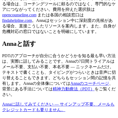
る場合は、コーチングツールに頼るのではなく、専門的なケ
アにつながってください。費用を抑えた選択肢は
opencounseling.com
または各国の相談窓口は
findahelpline.com
。Annaはセッション中に深刻度の兆候があ
る場合、直接こうしたリソースを案内します。また、自身が
危機対応の窓口ではないことを明確にしています。
Annaと話す
PDTのアプローチが自分に合うかどうかを知る最も早い方法
は、実際に話してみることです。Annaの7日間トライアルは
メール不要、支払い不要、本名不要 — ニックネームだけ。
テキストで書くことも、タイピングがつらいときは音声に切
り替えることもできます。どちらもセッション間の記憶を共
有します。Annaの全体像については
Annaのコーチページ
、
背景にある手法については
精神力動療法（PDT）
をご覧くだ
さい。
Annaに話してみてください — サインアップ不要、メールも
クレジットカードも要りません。