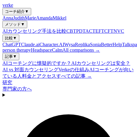
verke
コーチ紹介
▼
Anna
Judith
Marie
Amanda
Mikkel
メソッド
▼
AIカウンセリング手法を比較
CBT
PDT
ACT
EFT
CFT
NVC
比較
▼
ChatGPT
Claude.ai
Character.AI
Wysa
Replika
Sonia
BetterHelp
Talkspa
person therapy
Headspace
Calm
All comparisons →
記事
▼
AIコーチングに懐疑的ですか？
AIカウンセリングは安全？
AI vs 対面カウンセリング
Verkeの仕組み
AIコーチングが向い
ている人
料金とアクセス
すべての記事 →
研究
専門家の方へ