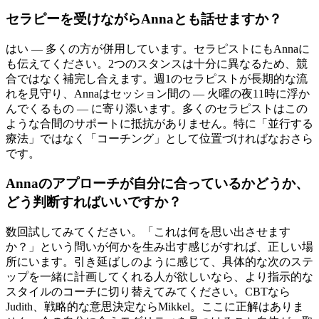
セラピーを受けながらAnnaとも話せますか？
はい — 多くの方が併用しています。セラピストにもAnnaに
も伝えてください。2つのスタンスは十分に異なるため、競
合ではなく補完し合えます。週1のセラピストが長期的な流
れを見守り、Annaはセッション間の — 火曜の夜11時に浮か
んでくるもの — に寄り添います。多くのセラピストはこの
ような合間のサポートに抵抗がありません。特に「並行する
療法」ではなく「コーチング」として位置づければなおさら
です。
Annaのアプローチが自分に合っているかどうか、
どう判断すればいいですか？
数回試してみてください。「これは何を思い出させます
か？」という問いが何かを生み出す感じがすれば、正しい場
所にいます。引き延ばしのように感じて、具体的な次のステ
ップを一緒に計画してくれる人が欲しいなら、より指示的な
スタイルのコーチに切り替えてみてください。CBTなら
Judith、戦略的な意思決定ならMikkel。ここに正解はありま