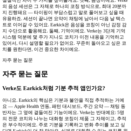
실질적인 차이 두 가지를 짚어볼게요. 첫째, 음성이에요. Verke
의 음성 세션은 그 자체로 하나의 코칭 방식으로, 최대 20분까
지 진행돼요 — 타이핑이 부담스럽고 말로 풀어보고 싶을 때
유용하죠. 세션이 끝나면 요약이 채팅에 남아서 다음 날 텍스
트로 이어갈 수 있어요. Earkick은 음성을 코칭이 아닌 감정 감
지 수단으로 활용해요. 둘째, 기억이에요. Verke는 3단계 기억
시스템 덕분에 몇 주가 지나도 코치가 이전 내용을 기억하고
있어서, 다시 설명할 필요가 없어요. 꾸준히 돌아오고 싶은 코
치를 원한다면, 이건 중요한 차이예요.
자주 묻는 질문
자주 묻는 질문
Verke도 Earkick처럼 기분 추적 앱인가요?
아니요. Earkick의 핵심은 기분과 불안을 직접 추적하는 거예
요 — Apple Health 연동, 패턴 대시보드, 주간 요약 — 채팅 동
반자는 그 옆에 곁들여진 기능이에요. Verke는 반대예요: 5명
의 전문 코치와 나누는 대화형 코칭이 제품 그 자체이고, 추적
은 부수적이에요. 주로 기분을 기록하고 변화 추이를 보고 싶
다면 Earkick이 더 잘 맞아요. 실제로 대화할 수 있는 코치를 원