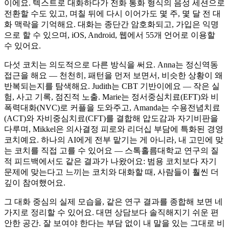
이에요. 텍스트로 대화하다가 전화 통화 형식의 음성 세션으로
전환할 수도 있고, 며칠 뒤에 다시 이어가도 몇 주, 몇 달 전 대
화 맥락을 기억해요. 대화는 종단간 암호화되고, 가입은 익명
으로 할 수 있으며, iOS, Android, 웹에서 55개 언어로 이용할
수 있어요.
다섯 코치는 의도적으로 다른 방식을 써요. Anna는 정신역동
접근을 해요 — 천천히, 패턴을 먼저 보면서, 비슷한 상황이 왜
반복되는지를 탐색해요. Judith는 CBT 기반이에요 — 작은 실
험, 사고 기록, 점진적 노출. Marie는 정서중심치료(EFT)와 비
폭력대화(NVC)로 커플을 도와주고, Amanda는 수용전념치료
(ACT)와 자비중심치료(CFT)를 결합해 압도감과 자기비판을
다루며, Mikkel은 의사결정 피로와 리더십 부담에 특화된 경영
코치예요. 하나의 AI에게 전부 맡기는 게 아니라, 내 고민에 맞
는 코치를 직접 고를 수 있어요 — 스톡홀름대학교 연구의 질
적 피드백에서도 같은 결과가 나왔어요: 범용 코치보다 자기
문제에 맞는다고 느끼는 코치와 대화할 때, 사람들이 훨씬 더
깊이 참여했어요.
그 대화 중심의 실제 모습을, 같은 연구 결과를 종합해 보면 네
가지로 정리할 수 있어요. 대면 상담보다 솔직해지기 쉬운 편
안한 공간. 잘 보여야 한다는 부담 없이 내 말을 있는 그대로 비