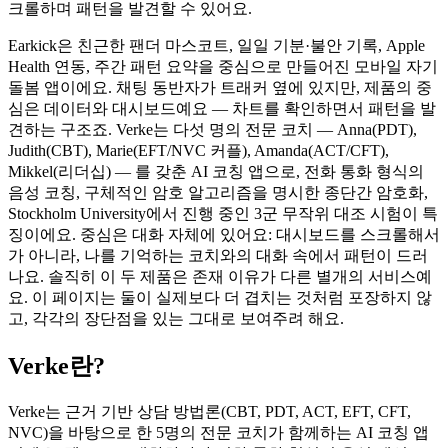
크롤하며 패턴을 발견할 수 있어요.
Earkick은 친근한 팬더 마스코트, 일일 기분·불안 기록, Apple
Health 연동, 주간 패턴 요약을 중심으로 만들어진 모바일 자기
돌봄 앱이에요. 채팅 동반자가 트래커 옆에 있지만, 제품의 중
심은 데이터와 대시보드예요 — 차트를 확인하면서 패턴을 발
견하는 구조죠. Verke는 다섯 명의 전문 코치 — Anna(PDT),
Judith(CBT), Marie(EFT/NVC 커플), Amanda(ACT/CFT),
Mikkel(리더십) — 를 갖춘 AI 코칭 앱으로, 전화 통화 형식의
음성 코칭, 구체적인 암호 알고리즘을 명시한 종단간 암호화,
Stockholm University에서 진행 중인 3군 무작위 대조 시험이 특
징이에요. 중심은 대화 자체에 있어요: 대시보드를 스크롤해서
가 아니라, 나를 기억하는 코치와의 대화 속에서 패턴이 드러
나요. 솔직히 이 두 제품은 존재 이유가 다른 별개의 서비스예
요. 이 페이지는 둘이 실제보다 더 겹치는 것처럼 포장하지 않
고, 각각의 장단점을 있는 그대로 보여주려 해요.
Verke란?
Verke는 근거 기반 상담 방법론(CBT, PDT, ACT, EFT, CFT,
NVC)을 바탕으로 한 5명의 전문 코치가 함께하는 AI 코칭 앱