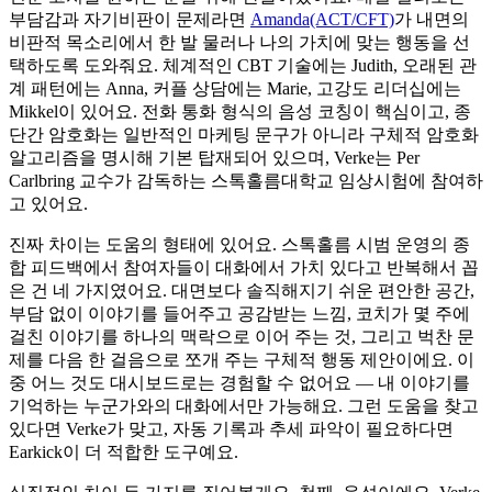
부담감과 자기비판이 문제라면
Amanda(ACT/CFT)
가 내면의
비판적 목소리에서 한 발 물러나 나의 가치에 맞는 행동을 선
택하도록 도와줘요. 체계적인 CBT 기술에는 Judith, 오래된 관
계 패턴에는 Anna, 커플 상담에는 Marie, 고강도 리더십에는
Mikkel이 있어요. 전화 통화 형식의 음성 코칭이 핵심이고, 종
단간 암호화는 일반적인 마케팅 문구가 아니라 구체적 암호화
알고리즘을 명시해 기본 탑재되어 있으며, Verke는 Per
Carlbring 교수가 감독하는 스톡홀름대학교 임상시험에 참여하
고 있어요.
진짜 차이는 도움의 형태에 있어요. 스톡홀름 시범 운영의 종
합 피드백에서 참여자들이 대화에서 가치 있다고 반복해서 꼽
은 건 네 가지였어요. 대면보다 솔직해지기 쉬운 편안한 공간,
부담 없이 이야기를 들어주고 공감받는 느낌, 코치가 몇 주에
걸친 이야기를 하나의 맥락으로 이어 주는 것, 그리고 벅찬 문
제를 다음 한 걸음으로 쪼개 주는 구체적 행동 제안이에요. 이
중 어느 것도 대시보드로는 경험할 수 없어요 — 내 이야기를
기억하는 누군가와의 대화에서만 가능해요. 그런 도움을 찾고
있다면 Verke가 맞고, 자동 기록과 추세 파악이 필요하다면
Earkick이 더 적합한 도구예요.