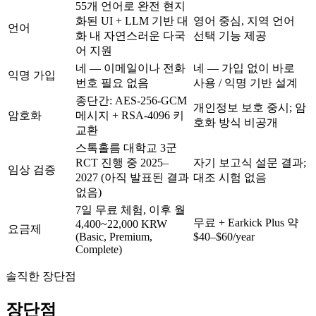
55개 언어로 완전 현지
화된 UI + LLM 기반 대
영어 중심, 지역 언어
언어
화 내 자연스러운 다국
선택 기능 제공
어 지원
네 — 이메일이나 전화
네 — 가입 없이 바로
익명 가입
번호 필요 없음
사용 / 익명 기반 설계
종단간: AES-256-GCM
개인정보 보호 중시; 암
암호화
메시지 + RSA-4096 키
호화 방식 비공개
교환
스톡홀름 대학교 3군
RCT 진행 중 2025–
자기 보고식 설문 결과;
임상 검증
2027 (아직 발표된 결과
대조 시험 없음
없음)
7일 무료 체험, 이후
월
무료 + Earkick Plus 약
4,400~22,000 KRW
요금제
(Basic, Premium,
$40–$60/year
Complete)
솔직한 장단점
장단점