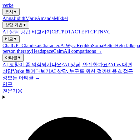
verke
코치
▼
Anna
Judith
Marie
Amanda
Mikkel
상담 기법
▼
AI 상담 방법 비교하기
CBT
PDT
ACT
EFT
CFT
NVC
비교
▼
ChatGPT
Claude.ai
Character.AI
Wysa
Replika
Sonia
BetterHelp
Talkspa
person therapy
Headspace
Calm
All comparisons →
아티클
▼
AI 코칭이 좀 의심되시나요?
AI 상담, 안전한가요?
AI vs 대면
상담
Verke 들여다보기
AI 상담, 누구를 위한 걸까
비용 & 접근
성
모든 아티클 →
연구
전문가용