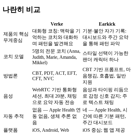
나란히 비교
Verke
Earkick
대화형 코칭: 맥락을 기
기분·불안 자가 기록:
제품의 핵심
억하는 코치와 대화하
대시보드와 주간 요약
무게중심
며 패턴을 발견해요
을 통해 패턴 파악
5명의 전문 코치 (Anna,
스타일 선택이 가능한
코치 모델
Judith, Marie, Amanda,
팬더 캐릭터 하나
Mikkel)
CBT 기반 프롬프트, 마
CBT, PDT, ACT, EFT,
방법론
음챙김, 호흡법, 일반
CFT, NVC
지원
WebRTC 기반 통화형
음성과 타이핑 리듬으
음성
세션, 최대 20분, 채팅
로 감정 신호 감지; 주
으로 요약 자동 전송
로 텍스트 채팅
없음 — Apple Health 연
네 — Apple Health, 시
자동 추적
동 없음, 생체 추론 없
간에 따른 기분 패턴,
음
주간 대시보드
플랫폼
iOS, Android, Web
iOS 중심; 웹 앱 제공