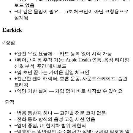
보드 없음
−
더 깊은 몰입이 필요 — 5초 체크인이 아닌 코칭용으로
설계됨
Earkick
✓
장점
+
완전 무료 요금제 — 카드 등록 없이 시작 가능
+
뛰어난 자동 추적 기능: Apple Health 연동, 음성·타이핑
신호 분석, 주간 대시보드
+
몇 초면 끝나는 가벼운 일일 체크인
+
친근한 팬더 캐릭터, 호흡 운동, 사운드스케이프, 습관
트래킹
+
익명 기반 설계 — 가입 없이 바로 시작할 수 있어요
−
단점
−
범용 동반자 하나 — 고민별 전문 코치 없음
−
전화 통화 방식의 음성 코칭 세션 없음
−
영어 중심, UI 현지화 범위 제한적
−
암호화는 일반적인 수준에서만 설명; 구체적 암호화 알