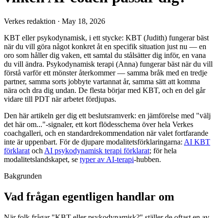
Verkes redaktion
·
May 18, 2026
KBT eller psykodynamisk, i ett stycke: KBT (Judith) fungerar bäst
när du vill göra något konkret åt en specifik situation just nu — en
oro som håller dig vaken, ett samtal du stålsätter dig inför, en vana
du vill ändra. Psykodynamisk terapi (Anna) fungerar bäst när du vill
förstå varför ett mönster återkommer — samma bråk med en tredje
partner, samma sorts jobbyte vartannat år, samma sätt att komma
nära och dra dig undan. De flesta börjar med KBT, och en del går
vidare till PDT när arbetet fördjupas.
Den här artikeln ger dig ett beslutsramverk: en jämförelse med "välj
det här om..."-signaler, ett kort flödesschema över hela Verkes
coachgalleri, och en standardrekommendation när valet fortfarande
inte är uppenbart. För de djupare modalitetsförklaringarna:
AI KBT
förklarat
och
AI psykodynamisk terapi förklarat
; för hela
modalitetslandskapet, se
typer av AI-terapi
-hubben.
Bakgrunden
Vad frågan egentligen handlar om
När folk frågar "KBT eller psykodynamisk?" ställer de oftast en av