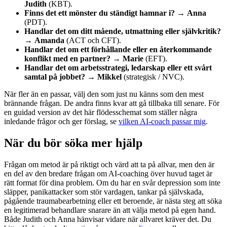
Judith
(KBT).
Finns det ett mönster du ständigt hamnar i?
→
Anna
(PDT).
Handlar det om ditt mående, utmattning eller självkritik?
→
Amanda
(ACT och CFT).
Handlar det om ett förhållande eller en återkommande
konflikt med en partner?
→
Marie
(EFT).
Handlar det om arbetsstrategi, ledarskap eller ett svårt
samtal på jobbet?
→
Mikkel
(strategisk / NVC).
När fler än en passar, välj den som just nu känns som den mest
brännande frågan. De andra finns kvar att gå tillbaka till senare. För
en guidad version av det här flödesschemat som ställer några
inledande frågor och ger förslag, se
vilken AI-coach passar mig
.
När du bör söka mer hjälp
Frågan om metod är på riktigt och värd att ta på allvar, men den är
en del av den bredare frågan om AI-coaching över huvud taget är
rätt format för dina problem. Om du har en svår depression som inte
släpper, panikattacker som stör vardagen, tankar på självskada,
pågående traumabearbetning eller ett beroende, är nästa steg att söka
en legitimerad behandlare snarare än att välja metod på egen hand.
Både Judith och Anna hänvisar vidare när allvaret kräver det. Du