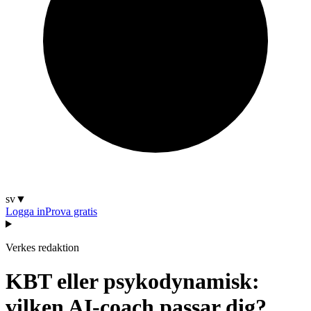
sv
▼
Logga in
Prova gratis
Verkes redaktion
KBT eller psykodynamisk:
vilken AI-coach passar dig?