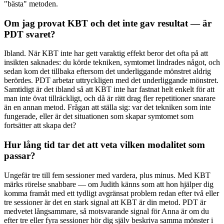
"bästa" metoden.
Om jag provat KBT och det inte gav resultat — är
PDT svaret?
Ibland. När KBT inte har gett varaktig effekt beror det ofta på att
insikten saknades: du körde tekniken, symtomet lindrades något, och
sedan kom det tillbaka eftersom det underliggande mönstret aldrig
berördes. PDT arbetar uttryckligen med det underliggande mönstret.
Samtidigt är det ibland så att KBT inte har fastnat helt enkelt för att
man inte övat tillräckligt, och då är rätt drag fler repetitioner snarare
än en annan metod. Frågan att ställa sig: var det tekniken som inte
fungerade, eller är det situationen som skapar symtomet som
fortsätter att skapa det?
Hur lång tid tar det att veta vilken modalitet som
passar?
Ungefär tre till fem sessioner med vardera, plus minus. Med KBT
märks rörelse snabbare — om Judith känns som att hon hjälper dig
komma framåt med ett tydligt avgränsat problem redan efter två eller
tre sessioner är det en stark signal att KBT är din metod. PDT är
medvetet långsammare, så motsvarande signal för Anna är om du
efter tre eller fyra sessioner hör dig själv beskriva samma mönster i