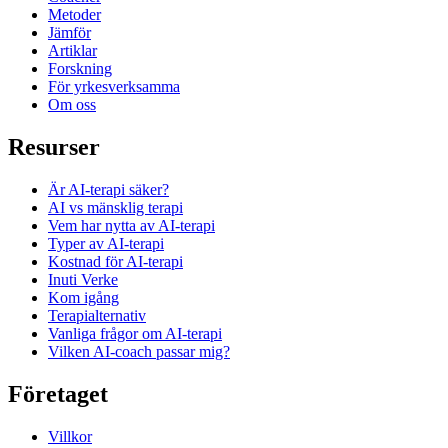
Metoder
Jämför
Artiklar
Forskning
För yrkesverksamma
Om oss
Resurser
Är AI-terapi säker?
AI vs mänsklig terapi
Vem har nytta av AI-terapi
Typer av AI-terapi
Kostnad för AI-terapi
Inuti Verke
Kom igång
Terapi­alternativ
Vanliga frågor om AI-terapi
Vilken AI-coach passar mig?
Företaget
Villkor