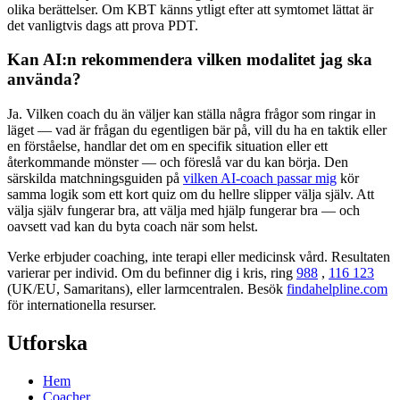
olika berättelser. Om KBT känns ytligt efter att symtomet lättat är
det vanligtvis dags att prova PDT.
Kan AI:n rekommendera vilken modalitet jag ska
använda?
Ja. Vilken coach du än väljer kan ställa några frågor som ringar in
läget — vad är frågan du egentligen bär på, vill du ha en taktik eller
en förståelse, handlar det om en specifik situation eller ett
återkommande mönster — och föreslå var du kan börja. Den
särskilda matchningsguiden på
vilken AI-coach passar mig
kör
samma logik som ett kort quiz om du hellre slipper välja själv. Att
välja själv fungerar bra, att välja med hjälp fungerar bra — och
oavsett vad kan du byta coach när som helst.
Verke erbjuder coaching, inte terapi eller medicinsk vård. Resultaten
varierar per individ. Om du befinner dig i kris, ring
988
,
116 123
(UK/EU, Samaritans),
eller larmcentralen. Besök
findahelpline.com
för internationella resurser.
Utforska
Hem
Coacher