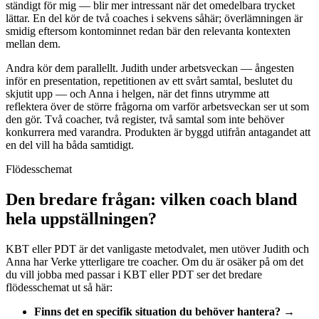
ständigt för mig — blir mer intressant när det omedelbara trycket
lättar. En del kör de två coaches i sekvens såhär; överlämningen är
smidig eftersom kontominnet redan bär den relevanta kontexten
mellan dem.
Andra kör dem parallellt. Judith under arbetsveckan — ångesten
inför en presentation, repetitionen av ett svårt samtal, beslutet du
skjutit upp — och Anna i helgen, när det finns utrymme att
reflektera över de större frågorna om varför arbetsveckan ser ut som
den gör. Två coacher, två register, två samtal som inte behöver
konkurrera med varandra. Produkten är byggd utifrån antagandet att
en del vill ha båda samtidigt.
Flödesschemat
Den bredare frågan: vilken coach bland
hela uppställningen?
KBT eller PDT är det vanligaste metodvalet, men utöver Judith och
Anna har Verke ytterligare tre coacher. Om du är osäker på om det
du vill jobba med passar i KBT eller PDT ser det bredare
flödesschemat ut så här:
Finns det en specifik situation du behöver hantera?
→