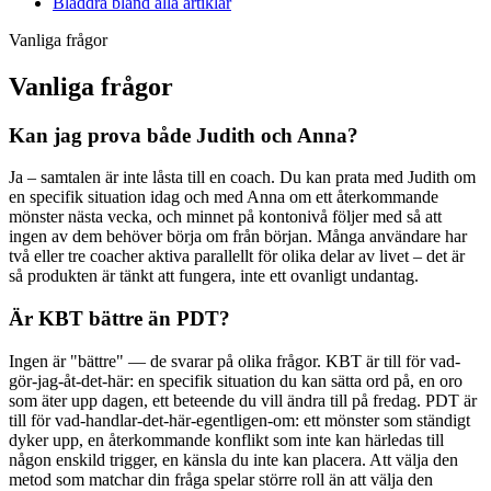
Bläddra bland alla artiklar
Vanliga frågor
Vanliga frågor
Kan jag prova både Judith och Anna?
Ja – samtalen är inte låsta till en coach. Du kan prata med Judith om
en specifik situation idag och med Anna om ett återkommande
mönster nästa vecka, och minnet på kontonivå följer med så att
ingen av dem behöver börja om från början. Många användare har
två eller tre coacher aktiva parallellt för olika delar av livet – det är
så produkten är tänkt att fungera, inte ett ovanligt undantag.
Är KBT bättre än PDT?
Ingen är "bättre" — de svarar på olika frågor. KBT är till för vad-
gör-jag-åt-det-här: en specifik situation du kan sätta ord på, en oro
som äter upp dagen, ett beteende du vill ändra till på fredag. PDT är
till för vad-handlar-det-här-egentligen-om: ett mönster som ständigt
dyker upp, en återkommande konflikt som inte kan härledas till
någon enskild trigger, en känsla du inte kan placera. Att välja den
metod som matchar din fråga spelar större roll än att välja den