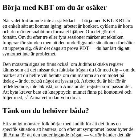
Börja med KBT om du är osäker
När valet fortfarande inte är självklart — börja med KBT. KBT är
ett enkelt sätt att komma igång: arbetet är konkret, cyklerna är korta
och du märker snabbt om formatet hjälper. Om det gör det —
fortsätt. Om du efter tre eller fyra sessioner märker att tekniken
fungerar för stunden men att den underliggande situationen fortsätter
att upprepa sig, då är det dags att prova PDT — du har lärt dig att
symtomet inte är problemet.
Den motsatta signalen finns också: om Judiths taktiska register
känns som att det missar den faktiska frågan du bär med dig – om du
märker att du hellre vill berätta om din mamma än om mötet på
tisdag – är det också något att lyssna på. Arbetet du är här för är
reflekterande, inte taktiskt, och Anna är det register som passar det.
Att byta kräver bara ett knapptryck; minnet finns på kontonivå och
följer med, så Anna vet redan vem du är.
Tänk om du behöver båda?
Ett vanligt mönster: folk börjar med Judith för att det finns en
specifik situation att hantera, och efter att symptomet lossar byter de
till Anna för att den underliggande frågan — varför händer det här