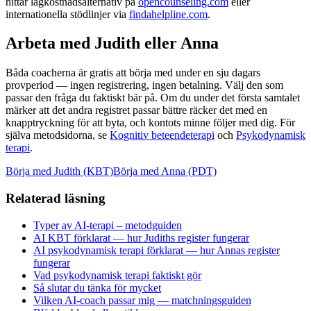
hittar lågkostnadsalternativ på
opencounseling.com
eller
internationella stödlinjer via
findahelpline.com
.
Arbeta med Judith eller Anna
Båda coacherna är gratis att börja med under en sju dagars
provperiod — ingen registrering, ingen betalning. Välj den som
passar den fråga du faktiskt bär på. Om du under det första samtalet
märker att det andra registret passar bättre räcker det med en
knapptryckning för att byta, och kontots minne följer med dig. För
själva metodsidorna, se
Kognitiv beteendeterapi
och
Psykodynamisk
terapi
.
Börja med Judith (KBT)
Börja med Anna (PDT)
Relaterad läsning
Typer av AI-terapi – metodguiden
AI KBT förklarat — hur Judiths register fungerar
AI psykodynamisk terapi förklarat — hur Annas register
fungerar
Vad psykodynamisk terapi faktiskt gör
Så slutar du tänka för mycket
Vilken AI-coach passar mig — matchningsguiden