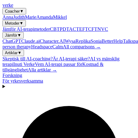
verke
Coacher
▼
Anna
Judith
Marie
Amanda
Mikkel
Metoder
▼
Jämför AI-terapimetoder
CBT
PDT
ACT
EFT
CFT
NVC
Jämför
▼
ChatGPT
Claude.ai
Character.AI
Wysa
Replika
Sonia
BetterHelp
Talkspa
person therapy
Headspace
Calm
All comparisons →
Artiklar
▼
Skeptisk till AI-coaching?
Är AI-terapi säker?
AI vs mänsklig
terapi
Inuti Verke
Vem AI-terapi passar för
Kostnad &
tillgänglighet
Alla artiklar →
Forskning
För yrkesverksamma