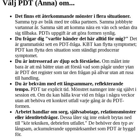
Välj PDT (Anna) om...
Det finns ett återkommande mönster i flera situationer.
Samma typ av bråk med tre olika partners. Samma jobbbyte
vartannat år. Samma sätt att komma nära en vän och sedan dra
sig tillbaka. PDTs uppgift är att göra formen synlig.
Du frågar dig "varför händer det här alltid för mig?"
Det
är grammatiskt sett en PDT-fråga. KBT kan flytta symptomet;
PDT kan flytta den situation som ständigt producerar
symptomet.
Du är intresserad av djup och förståelse.
Om målet inte
bara är att må bättre utan att förstå vad som pågår under ytan
är PDT det register som tar den frågan på allvar utan att rusa
till handling.
Du är bekväm med ett långsammare, reflekterande
tempo.
PDT tar explicit tid. Mönstret namnger inte sig självt i
session ett. Om du kan hålla kvar vid en fråga i några veckor
utan att behöva ett konkret utfall varje gång är du PDT-
formen.
Arbetet handlar om sorg, självsabotage, relationsmönster
eller identitetsfrågor.
Dessa låter sig inte enkelt brytas ned
till "kör tekniken, debriefen utfallet." De behöver den typ av
långsam, ackumulerande uppmärksamhet som PDT är byggd
för.