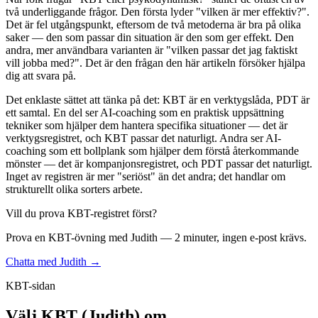
två underliggande frågor. Den första lyder "vilken är mer effektiv?".
Det är fel utgångspunkt, eftersom de två metoderna är bra på olika
saker — den som passar din situation är den som ger effekt. Den
andra, mer användbara varianten är "vilken passar det jag faktiskt
vill jobba med?". Det är den frågan den här artikeln försöker hjälpa
dig att svara på.
Det enklaste sättet att tänka på det: KBT är en verktygslåda, PDT är
ett samtal. En del ser AI-coaching som en praktisk uppsättning
tekniker som hjälper dem hantera specifika situationer — det är
verktygsregistret, och KBT passar det naturligt. Andra ser AI-
coaching som ett bollplank som hjälper dem förstå återkommande
mönster — det är kompanjonsregistret, och PDT passar det naturligt.
Inget av registren är mer "seriöst" än det andra; det handlar om
strukturellt olika sorters arbete.
Vill du prova KBT-registret först?
Prova en KBT-övning med Judith — 2 minuter, ingen e-post krävs.
Chatta med Judith →
KBT-sidan
Välj KBT (Judith) om...