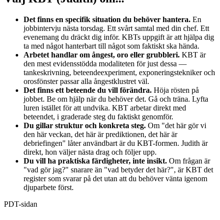
Det finns en specifik situation du behöver hantera.
En
jobbintervju nästa torsdag. Ett svårt samtal med din chef. Ett
evenemang du dräckt dig inför. KBTs uppgift är att hjälpa dig
ta med något hanterbart till något som faktiskt ska hända.
Arbetet handlar om ångest, oro eller grubbleri.
KBT är
den mest evidensstödda modaliteten för just dessa —
tankeskrivning, beteendeexperiment, exponeringstekniker och
orosfönster passar alla ångestklustret väl.
Det finns ett beteende du vill förändra.
Höja rösten på
jobbet. Be om hjälp när du behöver det. Gå och träna. Lyfta
luren istället för att undvika. KBT arbetar direkt med
beteendet, i graderade steg du faktiskt genomför.
Du gillar struktur och konkreta steg.
Om "det här gör vi
den här veckan, det här är prediktionen, det här är
debriefingen" låter användbart är du KBT-formen. Judith är
direkt, hon väljer nästa drag och följer upp.
Du vill ha praktiska färdigheter, inte insikt.
Om frågan är
"vad gör jag?" snarare än "vad betyder det här?", är KBT det
register som svarar på det utan att du behöver vänta igenom
djuparbete först.
PDT-sidan