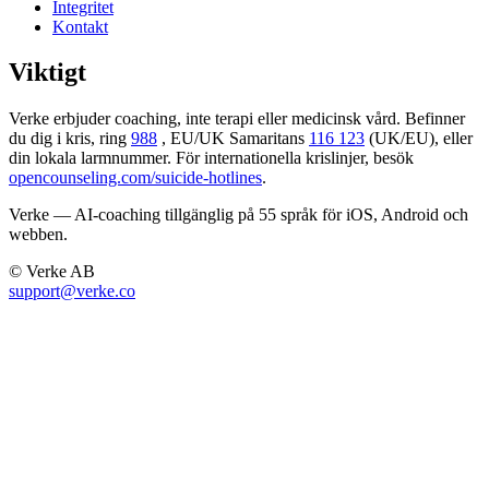
Integritet
Kontakt
Viktigt
Verke erbjuder coaching, inte terapi eller medicinsk vård. Befinner
du dig i kris, ring
988
, EU/UK Samaritans
116 123
(UK/EU), eller
din lokala larmnummer. För internationella krislinjer, besök
opencounseling.com/suicide-hotlines
.
Verke — AI-coaching tillgänglig på 55 språk för iOS, Android och
webben.
© Verke AB
support@verke.co