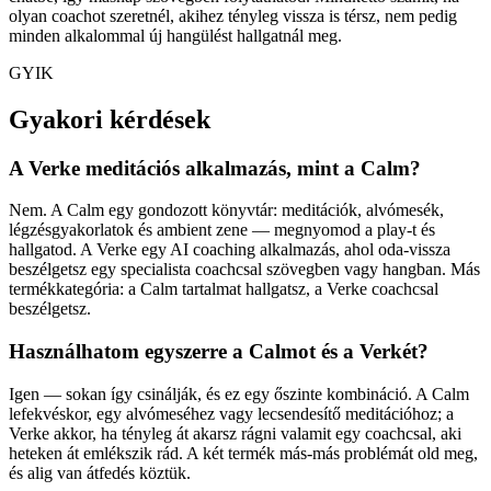
olyan coachot szeretnél, akihez tényleg vissza is térsz, nem pedig
minden alkalommal új hangülést hallgatnál meg.
GYIK
Gyakori kérdések
A Verke meditációs alkalmazás, mint a Calm?
Nem. A Calm egy gondozott könyvtár: meditációk, alvómesék,
légzésgyakorlatok és ambient zene — megnyomod a play-t és
hallgatod. A Verke egy AI coaching alkalmazás, ahol oda-vissza
beszélgetsz egy specialista coachcsal szövegben vagy hangban. Más
termékkategória: a Calm tartalmat hallgatsz, a Verke coachcsal
beszélgetsz.
Használhatom egyszerre a Calmot és a Verkét?
Igen — sokan így csinálják, és ez egy őszinte kombináció. A Calm
lefekvéskor, egy alvómeséhez vagy lecsendesítő meditációhoz; a
Verke akkor, ha tényleg át akarsz rágni valamit egy coachcsal, aki
heteken át emlékszik rád. A két termék más-más problémát old meg,
és alig van átfedés köztük.