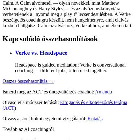
Calm. A Calm alvómeséi — olyan nevekkel, mint Matthew
McConaughey és Harry Styles — és az alvózene-könyvtára
verhetetlenek a „nyomd meg a play-t” lecsendesülésben. A Verke
beszélgetős coachingra készült, nem hangélményre, amit elalvás
közben hallgatsz. Calm az alváshoz, Verke ahhoz, ami éberen tart.
Kapcsolódó összehasonlítások
Verke vs.
Headspace
Headspace is guided meditation; Verke is conversational
coaching — different jobs, often used together.
Összes összehasonlítás →
Ismerd meg az ACT és önegyüttérzés coachot:
Amanda
Olvasd el a módszer leírását:
Elfogadás és elköteleződés terápia
(ACT)
Olvass a stockholmi egyetemi vizsgálatról:
Kutatás
Tovább az AI coachingról