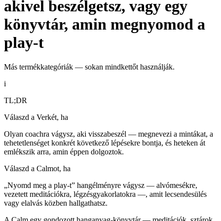
akivel beszélgetsz, vagy egy
könyvtár, amin megnyomod a
play-t
Más termékkategóriák — sokan mindkettőt használják.
i
TL;DR
Válaszd a Verkét, ha
Olyan coachra vágysz, aki visszabeszél — megnevezi a mintákat, a
tehetetlenséget konkrét következő lépésekre bontja, és heteken át
emlékszik arra, amin éppen dolgoztok.
Válaszd a Calmot, ha
„Nyomd meg a play-t” hangélményre vágysz — alvómesékre,
vezetett meditációkra, légzésgyakorlatokra —, amit lecsendesülés
vagy elalvás közben hallgathatsz.
A Calm egy gondozott hanganyag-könyvtár — meditációk, sztárok