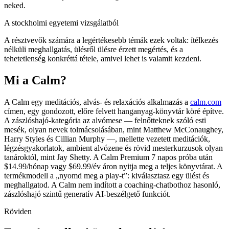
neked.
A stockholmi egyetemi vizsgálatból
A résztvevők számára a legértékesebb témák ezek voltak: ítélkezés
nélküli meghallgatás, ülésről ülésre érzett megértés, és a
tehetetlenség konkréttá tétele, amivel lehet is valamit kezdeni.
Mi a Calm?
A Calm egy meditációs, alvás- és relaxációs alkalmazás a
calm.com
címen, egy gondozott, előre felvett hanganyag-könyvtár köré építve.
A zászlóshajó-kategória az alvómese — felnőtteknek szóló esti
mesék, olyan nevek tolmácsolásában, mint Matthew McConaughey,
Harry Styles és Cillian Murphy —, mellette vezetett meditációk,
légzésgyakorlatok, ambient alvózene és rövid mesterkurzusok olyan
tanároktól, mint Jay Shetty. A Calm Premium 7 napos próba után
$14.99/hónap
vagy
$69.99/év
áron nyitja meg a teljes könyvtárat. A
termékmodell a „nyomd meg a play-t”: kiválasztasz egy ülést és
meghallgatod. A Calm nem indított a coaching-chatbothoz hasonló,
zászlóshajó szintű generatív AI-beszélgető funkciót.
Röviden