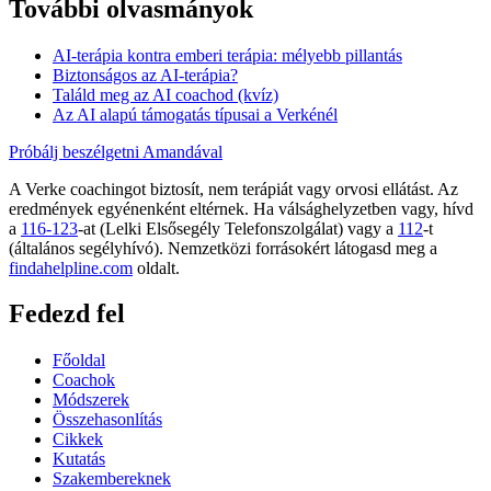
További olvasmányok
AI-terápia kontra emberi terápia: mélyebb pillantás
Biztonságos az AI-terápia?
Találd meg az AI coachod (kvíz)
Az AI alapú támogatás típusai a Verkénél
Próbálj beszélgetni Amandával
A Verke coachingot biztosít, nem terápiát vagy orvosi ellátást. Az
eredmények egyénenként eltérnek. Ha válsághelyzetben vagy, hívd
a
116-123
-at (Lelki Elsősegély Telefonszolgálat) vagy a
112
-t
(általános segélyhívó). Nemzetközi forrásokért látogasd meg a
findahelpline.com
oldalt.
Fedezd fel
Főoldal
Coachok
Módszerek
Összehasonlítás
Cikkek
Kutatás
Szakembereknek