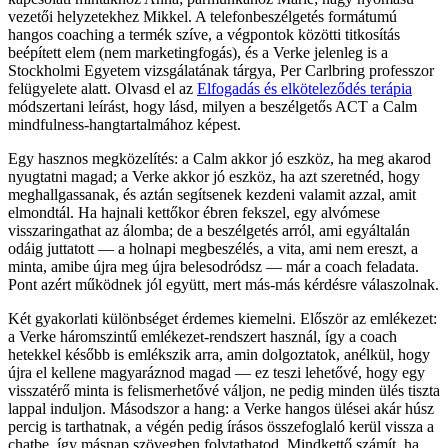
vezetői helyzetekhez Mikkel. A telefonbeszélgetés formátumú
hangos coaching a termék szíve, a végpontok közötti titkosítás
beépített elem (nem marketingfogás), és a Verke jelenleg is a
Stockholmi Egyetem vizsgálatának tárgya, Per Carlbring professzor
felügyelete alatt. Olvasd el az
Elfogadás és elköteleződés terápia
módszertani leírást, hogy lásd, milyen a beszélgetős ACT a Calm
mindfulness-hangtartalmához képest.
Egy hasznos megközelítés: a Calm akkor jó eszköz, ha meg akarod
nyugtatni magad; a Verke akkor jó eszköz, ha azt szeretnéd, hogy
meghallgassanak, és aztán segítsenek kezdeni valamit azzal, amit
elmondtál. Ha hajnali kettőkor ébren fekszel, egy alvómese
visszaringathat az álomba; de a beszélgetés arról, ami egyáltalán
odáig juttatott — a holnapi megbeszélés, a vita, ami nem ereszt, a
minta, amibe újra meg újra belesodródsz — már a coach feladata.
Pont azért működnek jól együtt, mert más-más kérdésre válaszolnak.
Két gyakorlati különbséget érdemes kiemelni. Először az emlékezet:
a Verke háromszintű emlékezet-rendszert használ, így a coach
hetekkel később is emlékszik arra, amin dolgoztatok, anélkül, hogy
újra el kellene magyaráznod magad — ez teszi lehetővé, hogy egy
visszatérő minta is felismerhetővé váljon, ne pedig minden ülés tiszta
lappal induljon. Másodszor a hang: a Verke hangos ülései akár húsz
percig is tarthatnak, a végén pedig írásos összefoglaló kerül vissza a
chatbe, így másnap szövegben folytathatod. Mindkettő számít, ha