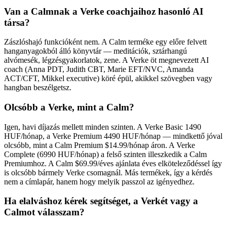
Van a Calmnak a Verke coachjaihoz hasonló AI
társa?
Zászlóshajó funkcióként nem. A Calm terméke egy előre felvett
hanganyagokból álló könyvtár — meditációk, sztárhangú
alvómesék, légzésgyakorlatok, zene. A Verke öt megnevezett AI
coach (Anna PDT, Judith CBT, Marie EFT/NVC, Amanda
ACT/CFT, Mikkel executive) köré épül, akikkel szövegben vagy
hangban beszélgetsz.
Olcsóbb a Verke, mint a Calm?
Igen, havi díjazás mellett minden szinten. A Verke Basic 1490
HUF/hónap, a Verke Premium 4490 HUF/hónap — mindkettő jóval
olcsóbb, mint a Calm Premium $14.99/hónap áron. A Verke
Complete (6990 HUF/hónap) a felső szinten illeszkedik a Calm
Premiumhoz. A Calm $69.99/éves ajánlata éves elköteleződéssel így
is olcsóbb bármely Verke csomagnál. Más termékek, így a kérdés
nem a címlapár, hanem hogy melyik passzol az igényedhez.
Ha elalváshoz kérek segítséget, a Verkét vagy a
Calmot válasszam?