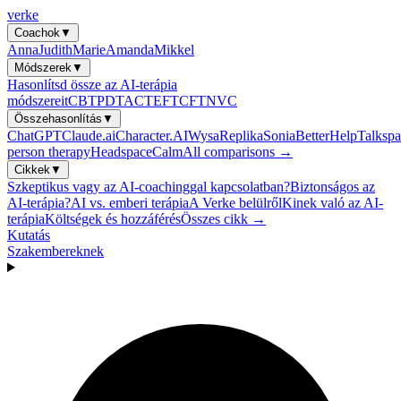
verke
Coachok
▼
Anna
Judith
Marie
Amanda
Mikkel
Módszerek
▼
Hasonlítsd össze az AI-terápia
módszereit
CBT
PDT
ACT
EFT
CFT
NVC
Összehasonlítás
▼
ChatGPT
Claude.ai
Character.AI
Wysa
Replika
Sonia
BetterHelp
Talkspa
person therapy
Headspace
Calm
All comparisons →
Cikkek
▼
Szkeptikus vagy az AI-coachinggal kapcsolatban?
Biztonságos az
AI-terápia?
AI vs. emberi terápia
A Verke belülről
Kinek való az AI-
terápia
Költségek és hozzáférés
Összes cikk →
Kutatás
Szakembereknek