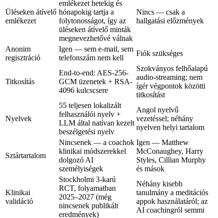
emlékezet hetekig és
Üléseken átívelő
hónapokig tartja a
Nincs — csak a
emlékezet
folytonosságot, így az
hallgatási előzmények
üléseken átívelő minták
megnevezhetővé válnak
Anonim
Igen — sem e-mail, sem
Fiók szükséges
regisztráció
telefonszám nem kell
Szokványos felhőalapú
End-to-end: AES-256-
audio-streaming; nem
Titkosítás
GCM üzenetek + RSA-
ígér végpontok közötti
4096 kulcscsere
titkosítást
55 teljesen lokalizált
Angol nyelvű
felhasználói nyelv +
Nyelvek
vezetéssel; néhány
LLM által natívan kezelt
nyelven helyi tartalom
beszélgetési nyelv
Nincsenek — a coachok
Igen — Matthew
klinikai módszerekkel
McConaughey, Harry
Sztártartalom
dolgozó AI
Styles, Cillian Murphy
személyiségek
és mások
Stockholmi 3-karú
Néhány kisebb
RCT, folyamatban
Klinikai
tanulmány a meditációs
2025–2027 (még
validáció
appok használatáról; az
nincsenek publikált
AI coachingról semmi
eredmények)