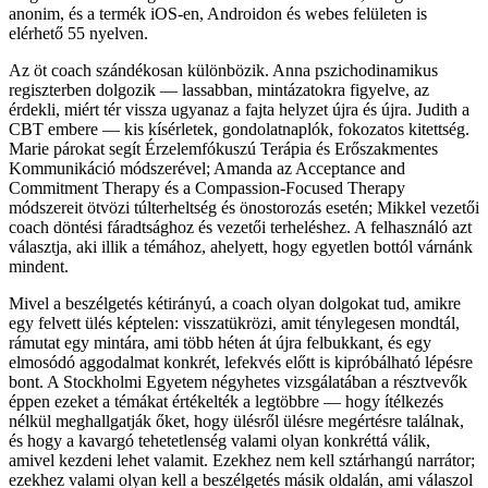
anonim, és a termék iOS-en, Androidon és webes felületen is
elérhető 55 nyelven.
Az öt coach szándékosan különbözik. Anna pszichodinamikus
regiszterben dolgozik — lassabban, mintázatokra figyelve, az
érdekli, miért tér vissza ugyanaz a fajta helyzet újra és újra. Judith a
CBT embere — kis kísérletek, gondolatnaplók, fokozatos kitettség.
Marie párokat segít Érzelemfókuszú Terápia és Erőszakmentes
Kommunikáció módszerével; Amanda az Acceptance and
Commitment Therapy és a Compassion-Focused Therapy
módszereit ötvözi túlterheltség és önostorozás esetén; Mikkel vezetői
coach döntési fáradtsághoz és vezetői terheléshez. A felhasználó azt
választja, aki illik a témához, ahelyett, hogy egyetlen bottól várnánk
mindent.
Mivel a beszélgetés kétirányú, a coach olyan dolgokat tud, amikre
egy felvett ülés képtelen: visszatükrözi, amit ténylegesen mondtál,
rámutat egy mintára, ami több héten át újra felbukkant, és egy
elmosódó aggodalmat konkrét, lefekvés előtt is kipróbálható lépésre
bont. A Stockholmi Egyetem négyhetes vizsgálatában a résztvevők
éppen ezeket a témákat értékelték a legtöbbre — hogy ítélkezés
nélkül meghallgatják őket, hogy ülésről ülésre megértésre találnak,
és hogy a kavargó tehetetlenség valami olyan konkréttá válik,
amivel kezdeni lehet valamit. Ezekhez nem kell sztárhangú narrátor;
ezekhez valami olyan kell a beszélgetés másik oldalán, ami válaszol