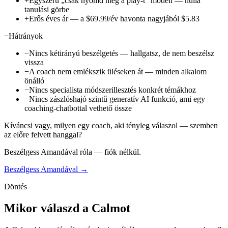
+
Egyszerű „csak nyomd meg a play-t” modell — nulla
tanulási görbe
+
Erős éves ár — a $69.99/év havonta nagyjából $5.83
−
Hátrányok
−
Nincs kétirányú beszélgetés — hallgatsz, de nem beszélsz
vissza
−
A coach nem emlékszik üléseken át — minden alkalom
önálló
−
Nincs specialista módszerillesztés konkrét témákhoz
−
Nincs zászlóshajó szintű generatív AI funkció, ami egy
coaching-chatbottal vethető össze
Kíváncsi vagy, milyen egy coach, aki tényleg válaszol — szemben
az előre felvett hanggal?
Beszélgess Amandával róla — fiók nélkül.
Beszélgess Amandával →
Döntés
Mikor válaszd a Calmot