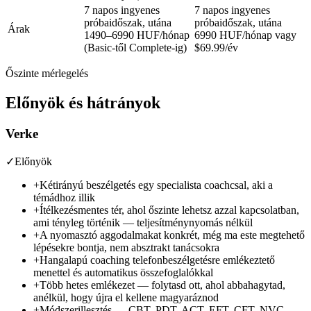
7 napos ingyenes
7 napos ingyenes
próbaidőszak, utána
próbaidőszak, utána
Árak
1490–6990 HUF/hónap
6990 HUF/hónap
vagy
(Basic-től Complete-ig)
$69.99/év
Őszinte mérlegelés
Előnyök és hátrányok
Verke
✓
Előnyök
+
Kétirányú beszélgetés egy specialista coachcsal, aki a
témádhoz illik
+
Ítélkezésmentes tér, ahol őszinte lehetsz azzal kapcsolatban,
ami tényleg történik — teljesítménynyomás nélkül
+
A nyomasztó aggodalmakat konkrét, még ma este megtehető
lépésekre bontja, nem absztrakt tanácsokra
+
Hangalapú coaching telefonbeszélgetésre emlékeztető
menettel és automatikus összefoglalókkal
+
Több hetes emlékezet — folytasd ott, ahol abbahagytad,
anélkül, hogy újra el kellene magyaráznod
+
Módszerillesztés — CBT, PDT, ACT, EFT, CFT, NVC,