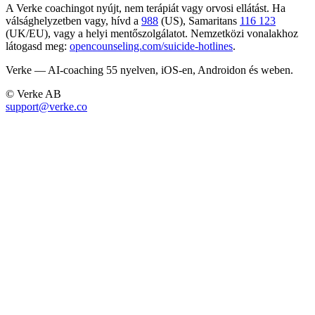
A Verke coachingot nyújt, nem terápiát vagy orvosi ellátást. Ha
válsághelyzetben vagy, hívd a
988
(US), Samaritans
116 123
(UK/EU), vagy a helyi mentőszolgálatot. Nemzetközi vonalakhoz
látogasd meg:
opencounseling.com/suicide-hotlines
.
Verke — AI-coaching 55 nyelven, iOS-en, Androidon és weben.
© Verke AB
support@verke.co