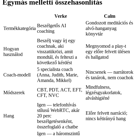
Egymás melletti összehasonlítás
Verke
Calm
Gondozott meditációs és
Beszélgetős AI
Termékkategória
alvó-hanganyag
coaching
könyvtár
Beszélj vagy írj egy
coachnak, aki
Megnyomod a play-t
Hogyan
visszatükrözi, amit
egy előre felvett ülésen
használod
mondtál, és felteszi a
és hallgatod
következő kérdést
5 specialista coach
Nincsenek — narrátorok
Coach-modell
(Anna, Judith, Marie,
és tanárok, nem coachok
Amanda, Mikkel)
Mindfulness,
CBT, PDT, ACT, EFT,
Módszerek
légzésgyakorlatok,
CFT, NVC
alváshigiéné
Igen — telefonhívás
stílusú WebRTC, akár
Előre felvett narráció;
Hang
20 perc
nincs kétirányú hang
beszélgetésenként,
összefoglaló a chatbe
Igen — a háromszintű