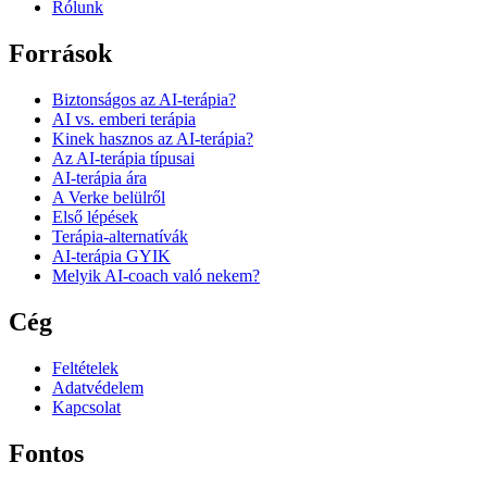
Rólunk
Források
Biztonságos az AI-terápia?
AI vs. emberi terápia
Kinek hasznos az AI-terápia?
Az AI-terápia típusai
AI-terápia ára
A Verke belülről
Első lépések
Terápia-alternatívák
AI-terápia GYIK
Melyik AI-coach való nekem?
Cég
Feltételek
Adatvédelem
Kapcsolat
Fontos