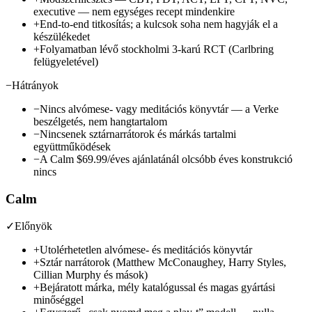
executive — nem egységes recept mindenkire
+
End-to-end titkosítás; a kulcsok soha nem hagyják el a
készülékedet
+
Folyamatban lévő stockholmi 3-karú RCT (Carlbring
felügyeletével)
−
Hátrányok
−
Nincs alvómese- vagy meditációs könyvtár — a Verke
beszélgetés, nem hangtartalom
−
Nincsenek sztárnarrátorok és márkás tartalmi
együttműködések
−
A Calm $69.99/éves ajánlatánál olcsóbb éves konstrukció
nincs
Calm
✓
Előnyök
+
Utolérhetetlen alvómese- és meditációs könyvtár
+
Sztár narrátorok (Matthew McConaughey, Harry Styles,
Cillian Murphy és mások)
+
Bejáratott márka, mély katalógussal és magas gyártási
minőséggel