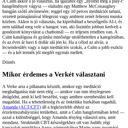
A Calm akkor a jó választás, ha igazából egy „nyomd meg a play-t”
hangélményre vágysz — elaludni egy Matthew McConaughey
hangján szóló alvómesére, reggel egy 10 perces meditációt tartani,
vezetett pránajámával lélegezni vagy ambient zenét feltenni munka
közben. Akkor is jó választás, ha kipróbáltad a beszélgetős AI-t, és
nem találtad meg vele a hangot; van, aki őszintén jobban kedveli a
gondozott könyvtárat a chatbotnál — ez teljesen rendben van. A
Calm katalógusa és gyártási minősége utolérhetetlen a kategóriában,
és az éves ár havi 6 dollár alá jön ki. Ha a célod az alvás, a
lecsendesülés vagy a napi meditációs szokás, a Calm a jobb eszköz
— és a két termék jól megfér egymás mellett.
Döntés
Mikor érdemes a Verkét választani
A Verke arra a pillanatra készült, amikor egy meditáció
meghallgatása már nem elég — amikor van min ténylegesen
átrágódni, amit ki kell beszélni, vagy amiben szembesülni kell
magaddal. Ha a tehetetlenség és az önkritika hurkában ragadtál,
Amanda (ACT/CFT)
áll a legközelebb ahhoz az
érzelemszabályozási területhez, amit a Calm hangformában lefed —
azzal a különbséggel, hogy Amanda tényleg válaszol arra, amit
mondasz. Strukturált CBT-készségekhez ott van Judith; régi
kapcsolati mintákhoz Anna; pármunkához Marie; nagy nyomású