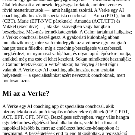
által felolvasott alvómesék, légzésgyakorlatok, ambient zene és
rövid mesterkurzusok —, amit hallgatni szoktál. A Verke egy AI
coaching alkalmazás öt specialista coachcsal — Anna (PDT), Judith
(CBT), Marie (EFT/NVC pároknak), Amanda (ACT/CFT) és
Mikkel (executive) —, akikkel szövegben vagy hangban
beszélgetsz. Más-más termékkategóriák. A Calm: tartalmat hallgatsz;
a Verke: coachcsal beszélgetsz. A gyakorlati különbség abban
mutatkozik meg, mire való mindegyik: az alvómese egy nyugtató
hangot tesz a füledbe, míg a coaching-beszélgetés visszabeszél,
megkérdezi, mi nyomaszt valójában, és olyan apró lépésekre bontja,
amikkel még ma este el lehet kezdeni. Sokan mindkettőt használják:
a Calmot lefekvéskor, a Verkét akkor, ha tényleg át kell rágni
valamit. A Verke egy AI coaching alkalmazás, nem terápiát
helyettesít — a specialistáinkat azért nevezzük coachoknak, mert
pontosan azok.
Mi az a Verke?
A Verke egy AI coaching app öt specialista coachcsal, akik
bizonyítékokon alapuló terápiás módszerekre épülnek (CBT, PDT,
ACT, EFT, CFT, NVC). Beszélgess szövegben, vagy válts hangra
egy telefonbeszélgetés-stílusú alkalomhoz; vedd fel a fonalat
napokkal később is, mert az emlékezet heteken-hónapokon át
megmarad. A beszélgetések end-to-end titkosítottak, a regisztráció