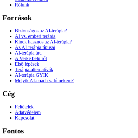
Rólunk
Források
Biztonságos az AI-terápia?
AI vs. emberi terápia
Kinek hasznos az AI-terápia?
Az AI-terápia típusai
AI-terápia ára
A Verke belülről
Első lépések
Terápia-alternatívák
AI-terápia GYIK
Melyik AI-coach való nekem?
Cég
Feltételek
Adatvédelem
Kapcsolat
Fontos