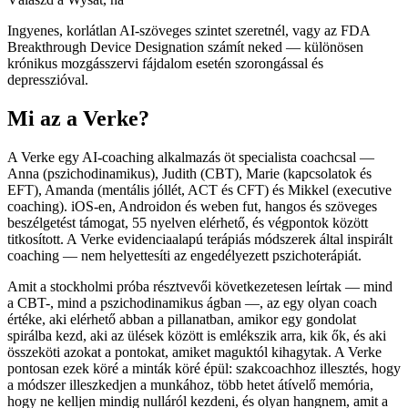
Ingyenes, korlátlan AI-szöveges szintet szeretnél, vagy az FDA
Breakthrough Device Designation számít neked — különösen
krónikus mozgásszervi fájdalom esetén szorongással és
depresszióval.
Mi az a Verke?
A Verke egy AI-coaching alkalmazás öt specialista coachcsal —
Anna (pszichodinamikus), Judith (CBT), Marie (kapcsolatok és
EFT), Amanda (mentális jóllét, ACT és CFT) és Mikkel (executive
coaching). iOS-en, Androidon és weben fut, hangos és szöveges
beszélgetést támogat, 55 nyelven elérhető, és végpontok között
titkosított. A Verke evidenciaalapú terápiás módszerek által inspirált
coaching — nem helyettesíti az engedélyezett pszichoterápiát.
Amit a stockholmi próba résztvevői következetesen leírtak — mind
a CBT-, mind a pszichodinamikus ágban —, az egy olyan coach
értéke, aki elérhető abban a pillanatban, amikor egy gondolat
spirálba kezd, aki az ülések között is emlékszik arra, kik ők, és aki
összeköti azokat a pontokat, amiket maguktól kihagytak. A Verke
pontosan ezek köré a minták köré épül: szakcoachhoz illesztés, hogy
a módszer illeszkedjen a munkához, több hetet átívelő memória,
hogy ne kelljen mindig nulláról kezdeni, és olyan hangnem, amit a