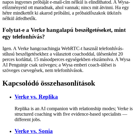
napos ingyenes próbáját e-mail-cím nélkül is elindíthatod. A Wysa-
előzményeid ott maradnak, ahol vannak; nincs mit átvinni. Ha egy
hétre mindkettőt ki akarod próbálni, a próbaidőszakok ütközés
nélkül átfedhetők.
Folytat-e a Verke hangalapú beszélgetéseket, mint
egy telefonhívás?
Igen. A Verke hangcoachingja WebRTC-t használ telefonhívás-
stílusú beszélgetésekhez a választott coachoddal, ülésenként 20
perces korláttal, 15 másodperces egységekben elszámolva. A Wysa
AI Penguinje csak szöveges; a Wysa emberi coach-ülései is
szöveges csevegések, nem telefonhívások.
Kapcsolódó összehasonlítások
Verke vs.
Replika
Replika is an AI companion with relationship modes; Verke is
structured coaching with five evidence-based specialists —
different jobs.
Verke vs.
Sonia