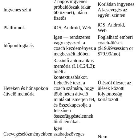
7 napos ingyenes
Korlátlan ingyenes
próbaidőszak (akár
Ingyenes szint
AI-csevegés az
60 üzenet), utána
egyéni szinten
fizetős
iOS, Android,
Platformok
iOS, Android, Web
Web
Igen — rendszeres
Foglalható emberi
vagy egyszeri; a
coach-ülések
Időpontfoglalás
coach kezdeményez a
($19.99/session or
megbeszélt időben
$79.99/mo)
3-szintű automatikus
memória (L1/L2/L3);
túléli a
kontextusablakot.
Lehetővé teszi a
Ülésről ülésre; az
Heteken és hónapokon
coach számára, hogy
ülések közötti
átívelő memória
több héten átívelő
folytonosság
mintákat ismerjen fel,
korlátozott
és összekapcsolja a
felszínen
összefüggéstelennek
tűnő témákat.
Igen —
Csevegéselőzményekben
szabadszöveges
Nem