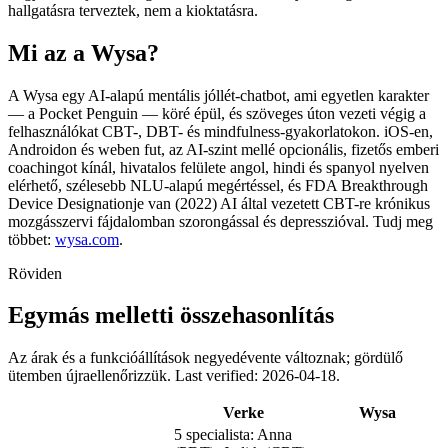
hallgatásra terveztek, nem a kioktatásra.
Mi az a Wysa?
A Wysa egy AI-alapú mentális jóllét-chatbot, ami egyetlen karakter
— a Pocket Penguin — köré épül, és szöveges úton vezeti végig a
felhasználókat CBT-, DBT- és mindfulness-gyakorlatokon. iOS-en,
Androidon és weben fut, az AI-szint mellé opcionális, fizetős emberi
coachingot kínál, hivatalos felülete angol, hindi és spanyol nyelven
elérhető, szélesebb NLU-alapú megértéssel, és FDA Breakthrough
Device Designationje van (2022) AI által vezetett CBT-re krónikus
mozgásszervi fájdalomban szorongással és depresszióval. Tudj meg
többet:
wysa.com
.
Röviden
Egymás melletti összehasonlítás
Az árak és a funkcióállítások negyedévente változnak; gördülő
ütemben újraellenőrizzük.
Last verified: 2026-04-18.
Verke
Wysa
5 specialista: Anna