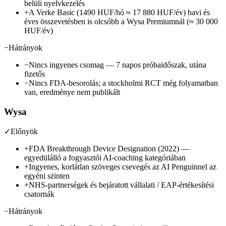
belüli nyelvkezelés
+
A Verke Basic (1490 HUF/hó ≈ 17 880 HUF/év) havi és
éves összevetésben is olcsóbb a Wysa Premiumnál (≈ 30 000
HUF/év)
−
Hátrányok
−
Nincs ingyenes csomag — 7 napos próbaidőszak, utána
fizetős
−
Nincs FDA-besorolás; a stockholmi RCT még folyamatban
van, eredménye nem publikált
Wysa
✓
Előnyök
+
FDA Breakthrough Device Designation (2022) —
egyedülálló a fogyasztói AI-coaching kategóriában
+
Ingyenes, korlátlan szöveges csevegés az AI Penguinnel az
egyéni szinten
+
NHS-partnerségek és bejáratott vállalati / EAP-értékesítési
csatornák
−
Hátrányok