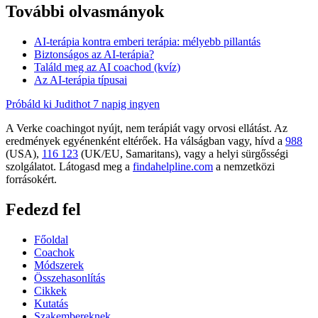
További olvasmányok
AI-terápia kontra emberi terápia: mélyebb pillantás
Biztonságos az AI-terápia?
Találd meg az AI coachod (kvíz)
Az AI-terápia típusai
Próbáld ki Judithot 7 napig ingyen
A Verke coachingot nyújt, nem terápiát vagy orvosi ellátást. Az
eredmények egyénenként eltérőek. Ha válságban vagy, hívd a
988
(USA),
116 123
(UK/EU, Samaritans),
vagy a helyi sürgősségi
szolgálatot. Látogasd meg a
findahelpline.com
a nemzetközi
forrásokért.
Fedezd fel
Főoldal
Coachok
Módszerek
Összehasonlítás
Cikkek
Kutatás
Szakembereknek