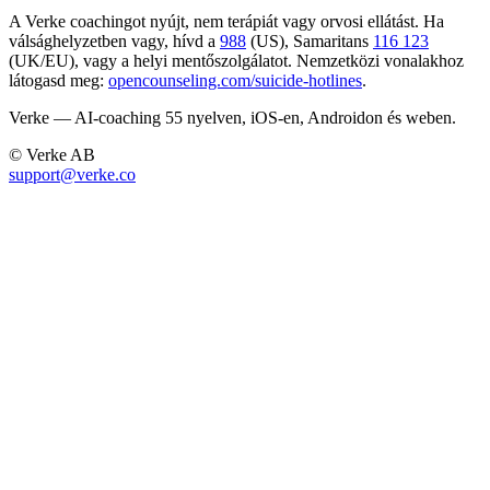
A Verke coachingot nyújt, nem terápiát vagy orvosi ellátást. Ha
válsághelyzetben vagy, hívd a
988
(US), Samaritans
116 123
(UK/EU), vagy a helyi mentőszolgálatot. Nemzetközi vonalakhoz
látogasd meg:
opencounseling.com/suicide-hotlines
.
Verke — AI-coaching 55 nyelven, iOS-en, Androidon és weben.
© Verke AB
support@verke.co