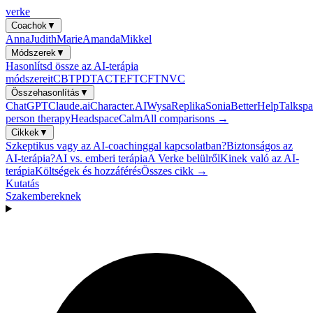
verke
Coachok
▼
Anna
Judith
Marie
Amanda
Mikkel
Módszerek
▼
Hasonlítsd össze az AI-terápia
módszereit
CBT
PDT
ACT
EFT
CFT
NVC
Összehasonlítás
▼
ChatGPT
Claude.ai
Character.AI
Wysa
Replika
Sonia
BetterHelp
Talkspa
person therapy
Headspace
Calm
All comparisons →
Cikkek
▼
Szkeptikus vagy az AI-coachinggal kapcsolatban?
Biztonságos az
AI-terápia?
AI vs. emberi terápia
A Verke belülről
Kinek való az AI-
terápia
Költségek és hozzáférés
Összes cikk →
Kutatás
Szakembereknek