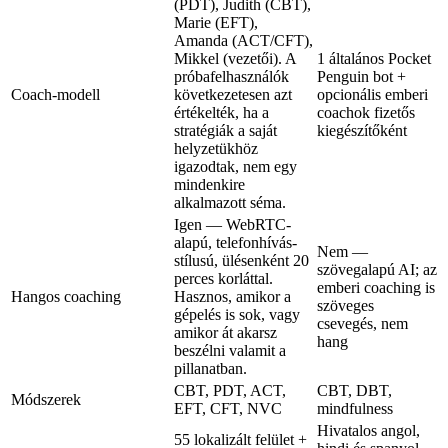
(PDT), Judith (CBT),
Marie (EFT),
Amanda (ACT/CFT),
Mikkel (vezetői). A
1 általános Pocket
próbafelhasználók
Penguin bot +
Coach-modell
következetesen azt
opcionális emberi
értékelték, ha a
coachok fizetős
stratégiák a saját
kiegészítőként
helyzetükhöz
igazodtak, nem egy
mindenkire
alkalmazott séma.
Igen — WebRTC-
alapú, telefonhívás-
Nem —
stílusú, ülésenként 20
szövegalapú AI; az
perces korláttal.
emberi coaching is
Hangos coaching
Hasznos, amikor a
szöveges
gépelés is sok, vagy
csevegés, nem
amikor át akarsz
hang
beszélni valamit a
pillanatban.
CBT, PDT, ACT,
CBT, DBT,
Módszerek
EFT, CFT, NVC
mindfulness
Hivatalos angol,
55 lokalizált felület +