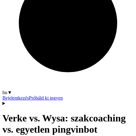
hu
▼
Bejelentkezés
Próbáld ki ingyen
Verke vs. Wysa: szakcoaching
vs. egyetlen pingvinbot