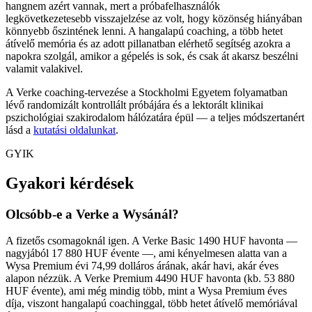
hangnem azért vannak, mert a próbafelhasználók
legkövetkezetesebb visszajelzése az volt, hogy közönség hiányában
könnyebb őszintének lenni. A hangalapú coaching, a több hetet
átívelő memória és az adott pillanatban elérhető segítség azokra a
napokra szolgál, amikor a gépelés is sok, és csak át akarsz beszélni
valamit valakivel.
A Verke coaching-tervezése a Stockholmi Egyetem folyamatban
lévő randomizált kontrollált próbájára és a lektorált klinikai
pszichológiai szakirodalom hálózatára épül — a teljes módszertanért
lásd a
kutatási oldalunkat
.
GYIK
Gyakori kérdések
Olcsóbb-e a Verke a Wysánál?
A fizetős csomagoknál igen. A Verke Basic 1490 HUF havonta —
nagyjából 17 880 HUF évente —, ami kényelmesen alatta van a
Wysa Premium évi 74,99 dolláros árának, akár havi, akár éves
alapon nézzük. A Verke Premium 4490 HUF havonta (kb. 53 880
HUF évente), ami még mindig több, mint a Wysa Premium éves
díja, viszont hangalapú coachinggal, több hetet átívelő memóriával