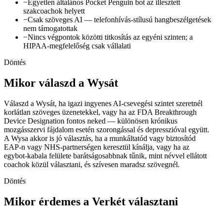
−
Egyetlen általános Pocket Penguin bot az illesztett
szakcoachok helyett
−
Csak szöveges AI — telefonhívás-stílusú hangbeszélgetések
nem támogatottak
−
Nincs végpontok közötti titkosítás az egyéni szinten; a
HIPAA-megfelelőség csak vállalati
Döntés
Mikor válaszd a Wysát
Válaszd a Wysát, ha igazi ingyenes AI-csevegési szintet szeretnél
korlátlan szöveges üzenetekkel, vagy ha az FDA Breakthrough
Device Designation fontos neked — különösen krónikus
mozgásszervi fájdalom esetén szorongással és depresszióval együtt.
A Wysa akkor is jó választás, ha a munkáltatód vagy biztosítód
EAP-n vagy NHS-partnerségen keresztül kínálja, vagy ha az
egybot-kabala felülete barátságosabbnak tűnik, mint névvel ellátott
coachok közül választani, és szívesen maradsz szövegnél.
Döntés
Mikor érdemes a Verkét választani