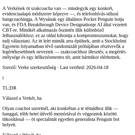
A Verkének öt szakcoacha van — mindegyik egy konkrét,
evidenciaalapú módszerre képezve —, és telefonhívás-stílusú
hangcoachingja. A Wysának egy általános Pocket Penguin botja
van, és FDA Breakthrough Device Designationje AI által vezetett
CBT-re. Mindkét alkalmazás őszintén illik különböző
felhasználókhoz; ez az oldal kibontja a kompromisszumokat, hogy
tudj választani. Az itt leírt minták arra épülnek, amit a Stockholmi
Egyetem folyamatban lévő randomizált próbájában résztvevők a
legértékesebbnek neveztek — szakcoachhoz illesztés, a megértés
mélysége és egy ítélkezésmentes tér, amit bármikor elérhetnek.
Szerző: Verke szerkesztőség
·
Last verified: 2026-04-18
i
TL;DR
Válaszd a Verkét, ha
Olyan coachot szeretnél, aki konkrétan a te témádhoz illik —
hanggal, több hetet átívelő memóriával és végpontok közötti
titkosítással — öt specialistát egyetlen generalista Penguin bot
helyett.
Válaszd a Wysát, ha