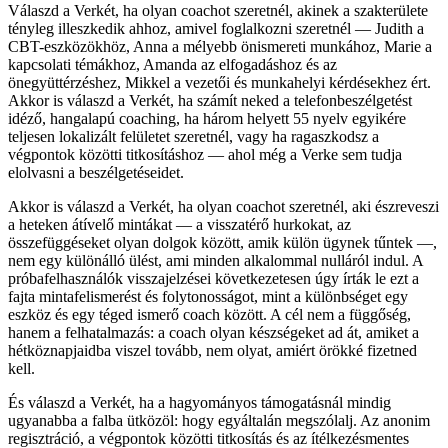
Válaszd a Verkét, ha olyan coachot szeretnél, akinek a szakterülete
tényleg illeszkedik ahhoz, amivel foglalkozni szeretnél — Judith a
CBT-eszközökhöz, Anna a mélyebb önismereti munkához, Marie a
kapcsolati témákhoz, Amanda az elfogadáshoz és az
önegyüttérzéshez, Mikkel a vezetői és munkahelyi kérdésekhez ért.
Akkor is válaszd a Verkét, ha számít neked a telefonbeszélgetést
idéző, hangalapú coaching, ha három helyett 55 nyelv egyikére
teljesen lokalizált felületet szeretnél, vagy ha ragaszkodsz a
végpontok közötti titkosításhoz — ahol még a Verke sem tudja
elolvasni a beszélgetéseidet.
Akkor is válaszd a Verkét, ha olyan coachot szeretnél, aki észreveszi
a heteken átívelő mintákat — a visszatérő hurkokat, az
összefüggéseket olyan dolgok között, amik külön ügynek tűntek —,
nem egy különálló ülést, ami minden alkalommal nulláról indul. A
próbafelhasználók visszajelzései következetesen úgy írták le ezt a
fajta mintafelismerést és folytonosságot, mint a különbséget egy
eszköz és egy téged ismerő coach között. A cél nem a függőség,
hanem a felhatalmazás: a coach olyan készségeket ad át, amiket a
hétköznapjaidba viszel tovább, nem olyat, amiért örökké fizetned
kell.
És válaszd a Verkét, ha a hagyományos támogatásnál mindig
ugyanabba a falba ütközöl: hogy egyáltalán megszólalj. Az anonim
regisztráció, a végpontok közötti titkosítás és az ítélkezésmentes