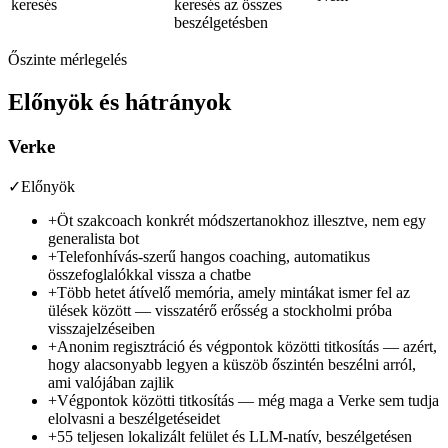
keresés
keresés az összes
beszélgetésben
Őszinte mérlegelés
Előnyök és hátrányok
Verke
✓
Előnyök
+
Öt szakcoach konkrét módszertanokhoz illesztve, nem egy
generalista bot
+
Telefonhívás-szerű hangos coaching, automatikus
összefoglalókkal vissza a chatbe
+
Több hetet átívelő memória, amely mintákat ismer fel az
ülések között — visszatérő erősség a stockholmi próba
visszajelzéseiben
+
Anonim regisztráció és végpontok közötti titkosítás — azért,
hogy alacsonyabb legyen a küszöb őszintén beszélni arról,
ami valójában zajlik
+
Végpontok közötti titkosítás — még maga a Verke sem tudja
elolvasni a beszélgetéseidet
+
55 teljesen lokalizált felület és LLM-natív, beszélgetésen