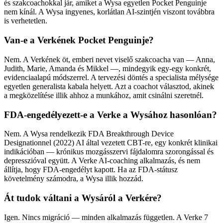
és szakcoachokkal jár, amiket a Wysa egyetlen Pocket Penguinje
nem kínál. A Wysa ingyenes, korlátlan AI-szintjén viszont továbbra
is verhetetlen.
Van-e a Verkének Pocket Penguinje?
Nem. A Verkének öt, emberi nevet viselő szakcoacha van — Anna,
Judith, Marie, Amanda és Mikkel —, mindegyik egy-egy konkrét,
evidenciaalapú módszerrel. A tervezési döntés a specialista mélysége
egyetlen generalista kabala helyett. Azt a coachot választod, akinek
a megközelítése illik ahhoz a munkához, amit csinálni szeretnél.
FDA-engedélyezett-e a Verke a Wysához hasonlóan?
Nem. A Wysa rendelkezik FDA Breakthrough Device
Designationnel (2022) AI által vezetett CBT-re, egy konkrét klinikai
indikációban — krónikus mozgásszervi fájdalomra szorongással és
depresszióval együtt. A Verke AI-coaching alkalmazás, és nem
állítja, hogy FDA-engedélyt kapott. Ha az FDA-státusz
követelmény számodra, a Wysa illik hozzád.
Át tudok váltani a Wysáról a Verkére?
Igen. Nincs migráció — minden alkalmazás független. A Verke 7