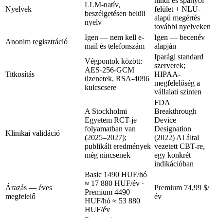
hindi és spanyol
LLM-natív,
Nyelvek
felület + NLU-
beszélgetésen belüli
alapú megértés
nyelv
további nyelveken
Igen — nem kell e-
Igen — becenév
Anonim regisztráció
mail és telefonszám
alapján
Iparági standard
Végpontok között:
szerverek;
AES-256-GCM
Titkosítás
HIPAA-
üzenetek, RSA-4096
megfelelőség a
kulcscsere
vállalati szinten
FDA
A Stockholmi
Breakthrough
Egyetem RCT-je
Device
folyamatban van
Designation
Klinikai validáció
(2025–2027);
(2022) AI által
publikált eredmények
vezetett CBT-re,
még nincsenek
egy konkrét
indikációban
Basic
1490 HUF/hó
≈ 17 880 HUF/év
·
Árazás — éves
Premium
74,99 $/
Premium
4490
megfelelő
év
HUF/hó ≈ 53 880
HUF/év