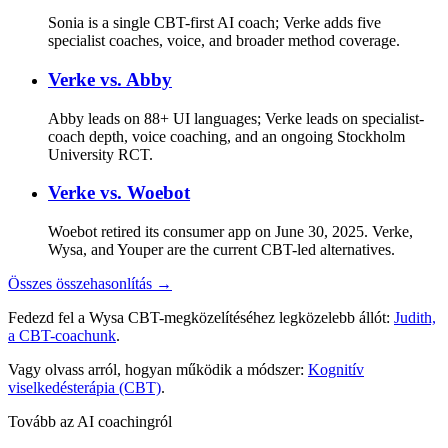
Sonia is a single CBT-first AI coach; Verke adds five
specialist coaches, voice, and broader method coverage.
Verke vs.
Abby
Abby leads on 88+ UI languages; Verke leads on specialist-
coach depth, voice coaching, and an ongoing Stockholm
University RCT.
Verke vs.
Woebot
Woebot retired its consumer app on June 30, 2025. Verke,
Wysa, and Youper are the current CBT-led alternatives.
Összes összehasonlítás →
Fedezd fel a Wysa CBT-megközelítéséhez legközelebb állót:
Judith,
a CBT-coachunk
.
Vagy olvass arról, hogyan működik a módszer:
Kognitív
viselkedésterápia (CBT)
.
Tovább az AI coachingról