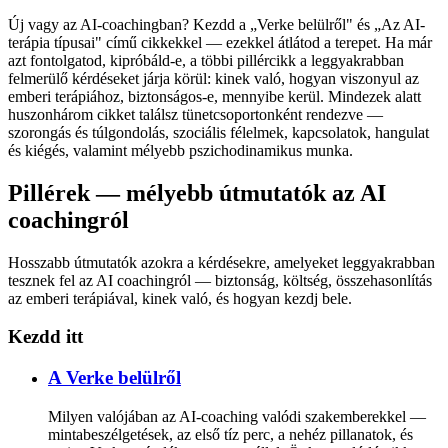
Új vagy az AI-coachingban? Kezdd a „Verke belülről" és „Az AI-
terápia típusai" című cikkekkel — ezekkel átlátod a terepet. Ha már
azt fontolgatod, kipróbáld-e, a többi pillércikk a leggyakrabban
felmerülő kérdéseket járja körül: kinek való, hogyan viszonyul az
emberi terápiához, biztonságos-e, mennyibe kerül. Mindezek alatt
huszonhárom cikket találsz tünetcsoportonként rendezve —
szorongás és túlgondolás, szociális félelmek, kapcsolatok, hangulat
és kiégés, valamint mélyebb pszichodinamikus munka.
Pillérek — mélyebb útmutatók az AI
coachingról
Hosszabb útmutatók azokra a kérdésekre, amelyeket leggyakrabban
tesznek fel az AI coachingról — biztonság, költség, összehasonlítás
az emberi terápiával, kinek való, és hogyan kezdj bele.
Kezdd itt
A Verke belülről
Milyen valójában az AI-coaching valódi szakemberekkel —
mintabeszélgetések, az első tíz perc, a nehéz pillanatok, és