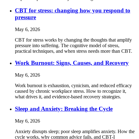
CBT for stress: changing how you respond to
pressure
May 6, 2026
CBT for stress works by changing the thoughts that amplify
pressure into suffering. The cognitive model of stress,
practical techniques, and when stress needs more than CBT.
Work Burnout: Signs, Causes, and Recovery
May 6, 2026
Work burnout is exhaustion, cynicism, and reduced efficacy
caused by chronic workplace stress. How to recognize it,
what drives it, and evidence-based recovery strategies.
Sleep and Anxiety: Breaking the Cycle
May 6, 2026
Anxiety disrupts sleep; poor sleep amplifies anxiety. How the
cycle works, why common advice fails, and CBT-I