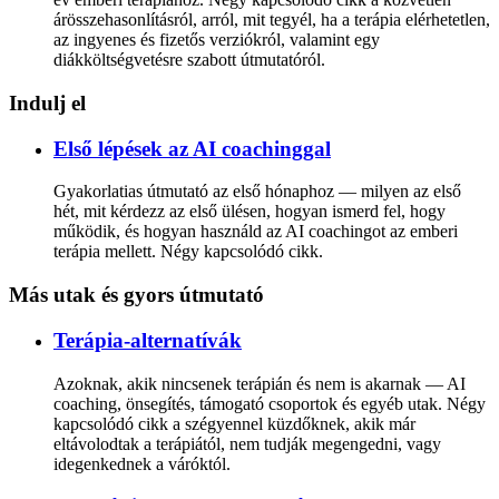
árösszehasonlításról, arról, mit tegyél, ha a terápia elérhetetlen,
az ingyenes és fizetős verziókról, valamint egy
diákköltségvetésre szabott útmutatóról.
Indulj el
Első lépések az AI coachinggal
Gyakorlatias útmutató az első hónaphoz — milyen az első
hét, mit kérdezz az első ülésen, hogyan ismerd fel, hogy
működik, és hogyan használd az AI coachingot az emberi
terápia mellett. Négy kapcsolódó cikk.
Más utak és gyors útmutató
Terápia-alternatívák
Azoknak, akik nincsenek terápián és nem is akarnak — AI
coaching, önsegítés, támogató csoportok és egyéb utak. Négy
kapcsolódó cikk a szégyennel küzdőknek, akik már
eltávolodtak a terápiától, nem tudják megengedni, vagy
idegenkednek a váróktól.