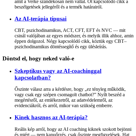
amit a Verke szándékosan nem vállal. Öt kapcsolódó cikk a
beszélgetések jellegéről és a termék határairól.
Az AI-terápia típusai
CBT, pszichodinamikus, ACT, CFT, EFT és NVC — mit
csinál valójában az egyes módszer, és melyik illik ahhoz, amin
éppen dolgozol. Négy kapcsolódó cikk, köztük egy CBT–
pszichodinamikus döntéssegítő és egy ülésleírás.
Döntsd el, hogy neked való-e
Szkeptikus vagy az AI-coachinggal
kapcsolatban?
Őszinte válasz arra a kérdésre, hogy „ez tényleg működik,
vagy csak egy szépen csomagolt chatbot?” Nyílt beszéd a
megértésről, az emlékezetről, az adatvédelemről, az
evidenciákról, és arról, mikor van szükség emberre.
Kinek hasznos az AI-terápia?
Reális kép arról, hogy az AI coaching kiknek szokott bejönni
és miért — nem kapuőrzés, csak őszinte megfigyelések. Hat