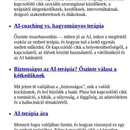
kapcsolódó cikk szociális szorongással küzdőknek, a
terápiától idegenkedőknek, kezdőknek, introvertáltaknak,
dolgozó szakembereknek és diákoknak.
AI-coaching vs. hagyományos terápia
Őszinte összehasonlítás — miben jó az AI, mikor a megfelelő
eszköz az emberi terápia, és hogyan tud a kettő egymás
mellett működni. Öt kapcsolódó cikk a helyettesíthetőségről, a
kapcsolatról, az ülések közötti használatról, a várólistákról és
az AI határairól.
Biztonságos az AI-terápia? Őszinte válasz a
kétkedőknek
Mit jelent itt valójában a „biztonságos”, mik a valódi
kockázatok, és hol húzódik a határ. Plusz hat kapcsolódó cikk
a rumináció, a hibák, a súlyosság, a függőség, az adatvédelem
és a hallucináció témaköréről.
AI-terápia ára
Mennyit fogsz valójában fizetni, és hogyan viszonyul ez egy
év emberi terápiához. Négy kapcsolódó cikk a közvetlen