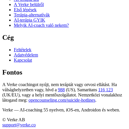
A Verke belülről
Első lépések
Terápia-alternatívák
AI-terápia GYIK
Melyik AI-coach való nekem?
Cég
Feltételek
Adatvédelem
Kapcsolat
Fontos
A Verke coachingot nyújt, nem terápiát vagy orvosi ellátást. Ha
válsághelyzetben vagy, hívd a
988
(US), Samaritans
116 123
(UK/EU), vagy a helyi mentőszolgálatot. Nemzetközi vonalakhoz
látogasd meg:
opencounseling.com/suicide-hotlines
.
Verke — AI-coaching 55 nyelven, iOS-en, Androidon és weben.
© Verke AB
support@verke.co