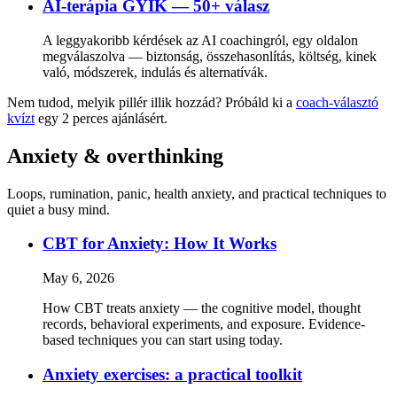
AI-terápia GYIK — 50+ válasz
A leggyakoribb kérdések az AI coachingról, egy oldalon
megválaszolva — biztonság, összehasonlítás, költség, kinek
való, módszerek, indulás és alternatívák.
Nem tudod, melyik pillér illik hozzád? Próbáld ki a
coach-választó
kvízt
egy 2 perces ajánlásért.
Anxiety & overthinking
Loops, rumination, panic, health anxiety, and practical techniques to
quiet a busy mind.
CBT for Anxiety: How It Works
May 6, 2026
How CBT treats anxiety — the cognitive model, thought
records, behavioral experiments, and exposure. Evidence-
based techniques you can start using today.
Anxiety exercises: a practical toolkit