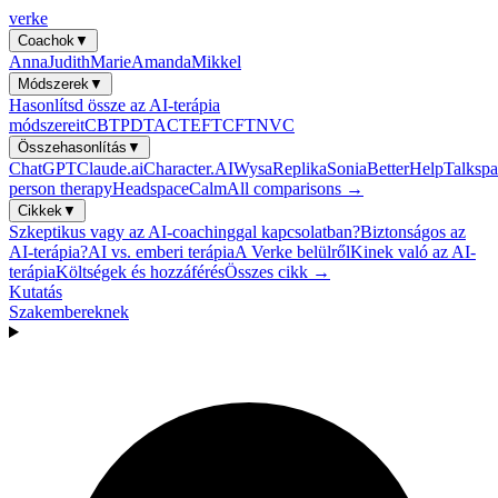
verke
Coachok
▼
Anna
Judith
Marie
Amanda
Mikkel
Módszerek
▼
Hasonlítsd össze az AI-terápia
módszereit
CBT
PDT
ACT
EFT
CFT
NVC
Összehasonlítás
▼
ChatGPT
Claude.ai
Character.AI
Wysa
Replika
Sonia
BetterHelp
Talkspa
person therapy
Headspace
Calm
All comparisons →
Cikkek
▼
Szkeptikus vagy az AI-coachinggal kapcsolatban?
Biztonságos az
AI-terápia?
AI vs. emberi terápia
A Verke belülről
Kinek való az AI-
terápia
Költségek és hozzáférés
Összes cikk →
Kutatás
Szakembereknek