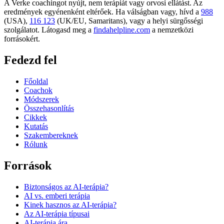
A Verke coachingot nyújt, nem terápiát vagy orvosi ellátást. Az
eredmények egyénenként eltérőek. Ha válságban vagy, hívd a
988
(USA),
116 123
(UK/EU, Samaritans),
vagy a helyi sürgősségi
szolgálatot. Látogasd meg a
findahelpline.com
a nemzetközi
forrásokért.
Fedezd fel
Főoldal
Coachok
Módszerek
Összehasonlítás
Cikkek
Kutatás
Szakembereknek
Rólunk
Források
Biztonságos az AI-terápia?
AI vs. emberi terápia
Kinek hasznos az AI-terápia?
Az AI-terápia típusai
AI-terápia ára