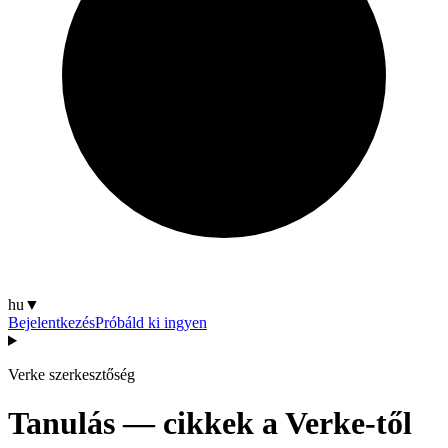
hu
▼
Bejelentkezés
Próbáld ki ingyen
Verke szerkesztőség
Tanulás — cikkek a Verke-től