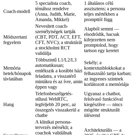
5 specialista coach,
1 általános célú
témához rendelve
asszisztens; a persona
Coach-modell
(Anna, Judith, Marie,
teljes mértékben a
Amanda, Mikkel)
prompttól függ
Nevesített coach-
Alapból semmi —
személyiségek tartják
elsodródik, hacsak
Módszertani
(CBT, PDT, ACT, EFT,
kifejezetten nem
fegyelem
CFT, NVC); a struktúrát
promptolod, hogy
a stockholmi RCT
tartson egy keretet
validálja
Többszintű L1/L2/L3
Sekély; a
automatikusan;
Memória
kontextusblokkokat a
emlékszik a korábbi házi
hetek/hónapok
felhasználó tartja karban;
feladatra, a visszatérő
távlatában
az ingyenes szintnek
mintákra és az ívre, amin
korlátozott a memóriája
éppen vagy
Telefonbeszélgetés-
Ugyanaz a chatbot,
stílusú WebRTC,
felolvasó funkcióval
Hang
legfeljebb 20 perc, az
kiegészítve — nincs
összegzés visszakerül a
mögötte strukturált
chatbe
ülésrend
A klinikai persona-
tervezés mérsékli; a
Architekturális — a
coachok validálnak