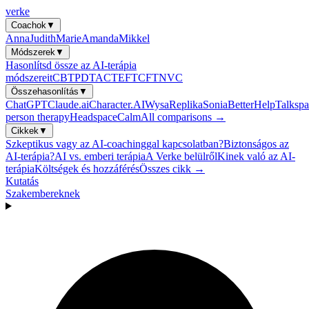
verke
Coachok
▼
Anna
Judith
Marie
Amanda
Mikkel
Módszerek
▼
Hasonlítsd össze az AI-terápia
módszereit
CBT
PDT
ACT
EFT
CFT
NVC
Összehasonlítás
▼
ChatGPT
Claude.ai
Character.AI
Wysa
Replika
Sonia
BetterHelp
Talkspa
person therapy
Headspace
Calm
All comparisons →
Cikkek
▼
Szkeptikus vagy az AI-coachinggal kapcsolatban?
Biztonságos az
AI-terápia?
AI vs. emberi terápia
A Verke belülről
Kinek való az AI-
terápia
Költségek és hozzáférés
Összes cikk →
Kutatás
Szakembereknek