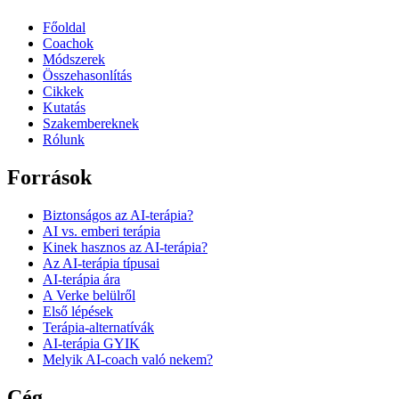
Főoldal
Coachok
Módszerek
Összehasonlítás
Cikkek
Kutatás
Szakembereknek
Rólunk
Források
Biztonságos az AI-terápia?
AI vs. emberi terápia
Kinek hasznos az AI-terápia?
Az AI-terápia típusai
AI-terápia ára
A Verke belülről
Első lépések
Terápia-alternatívák
AI-terápia GYIK
Melyik AI-coach való nekem?
Cég