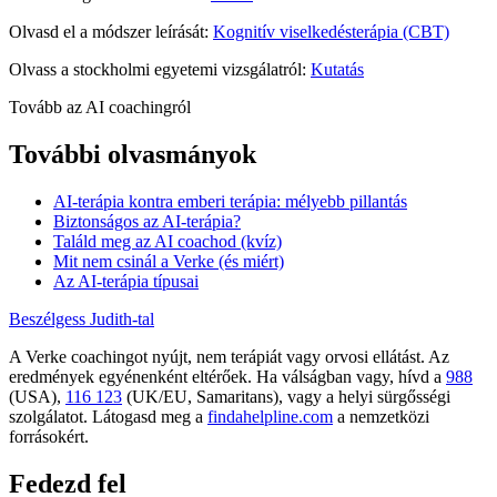
Olvasd el a módszer leírását:
Kognitív viselkedésterápia (CBT)
Olvass a stockholmi egyetemi vizsgálatról:
Kutatás
Tovább az AI coachingról
További olvasmányok
AI-terápia kontra emberi terápia: mélyebb pillantás
Biztonságos az AI-terápia?
Találd meg az AI coachod (kvíz)
Mit nem csinál a Verke (és miért)
Az AI-terápia típusai
Beszélgess Judith-tal
A Verke coachingot nyújt, nem terápiát vagy orvosi ellátást. Az
eredmények egyénenként eltérőek. Ha válságban vagy, hívd a
988
(USA),
116 123
(UK/EU, Samaritans),
vagy a helyi sürgősségi
szolgálatot. Látogasd meg a
findahelpline.com
a nemzetközi
forrásokért.
Fedezd fel