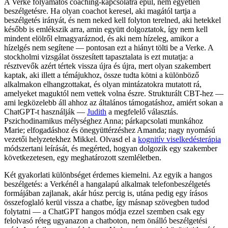
A Verke folyamatos coaching-kapcsolatra épül, nem egyetlen
beszélgetésre. Ha olyan coachot keresel, aki magától tartja a
beszélgetés irányát, és nem neked kell folyton terelned, aki hetekkel
később is emlékszik arra, amin együtt dolgoztatok, így nem kell
mindent elölről elmagyaráznod, és aki nem hízeleg, amikor a
hízelgés nem segítene — pontosan ezt a hiányt tölti be a Verke. A
stockholmi vizsgálat összesített tapasztalata is ezt mutatja: a
résztvevők azért tértek vissza újra és újra, mert olyan szakembert
kaptak, aki illett a témájukhoz, össze tudta kötni a különböző
alkalmakon elhangzottakat, és olyan mintázatokra mutatott rá,
amelyeket maguktól nem vettek volna észre. Strukturált CBT-hez —
ami legközelebb áll ahhoz az általános támogatáshoz, amiért sokan a
ChatGPT-t használják —
Judith
a megfelelő választás.
Pszichodinamikus mélységhez Anna; párkapcsolati munkához
Marie; elfogadáshoz és önegyüttérzéshez Amanda; nagy nyomású
vezetői helyzetekhez Mikkel. Olvasd el a
kognitív viselkedésterápia
módszertani leírását, és megérted, hogyan dolgozik egy szakember
következetesen, egy meghatározott szemléletben.
Két gyakorlati különbséget érdemes kiemelni. Az egyik a hangos
beszélgetés: a Verkénél a hangalapú alkalmak telefonbeszélgetés
formájában zajlanak, akár húsz percig is, utána pedig egy írásos
összefoglaló kerül vissza a chatbe, így másnap szövegben tudod
folytatni — a ChatGPT hangos módja ezzel szemben csak egy
felolvasó réteg ugyanazon a chatboton, nem önálló beszélgetési