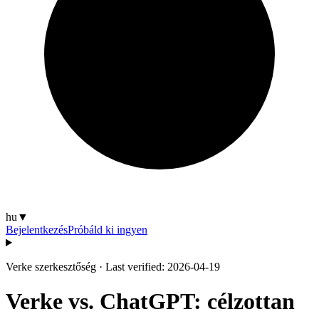
hu
▼
Bejelentkezés
Próbáld ki ingyen
Verke szerkesztőség
·
Last verified: 2026-04-19
Verke vs. ChatGPT: célzottan