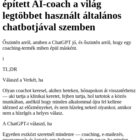
épített AI-coach a világ
legtöbbet használt általános
chatbotjával szemben
Őszintén arról, amiben a ChatGPT jó, és őszintén arról, hogy egy
coaching-termék miben épül másként.
i
TL;DR
Válaszd a Verkét, ha
Olyan coachot keresel, akihez heteken, hónapokon át visszatérhetsz
— aki tartja a klinikai keretet, fejben tartja, hol tartotok a közös
munkában, anélkül hogy minden alkalommal újra fel kellene
idézned az előzményeket, és nem hízeleg neked olyankor, amikor
nem a hízelgés a helyes válasz.
A ChatGPT-t válaszd, ha
Egyetlen eszközt szeretnél mindenre — coaching, e-mailezés,
programozás és kutatás egy helyen —, és nem zavar, ha minden