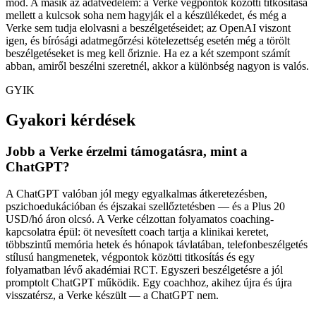
mód. A másik az adatvédelem: a Verke végpontok közötti titkosítása
mellett a kulcsok soha nem hagyják el a készülékedet, és még a
Verke sem tudja elolvasni a beszélgetéseidet; az OpenAI viszont
igen, és bírósági adatmegőrzési kötelezettség esetén még a törölt
beszélgetéseket is meg kell őriznie. Ha ez a két szempont számít
abban, amiről beszélni szeretnél, akkor a különbség nagyon is valós.
GYIK
Gyakori kérdések
Jobb a Verke érzelmi támogatásra, mint a
ChatGPT?
A ChatGPT valóban jól megy egyalkalmas átkeretezésben,
pszichoedukációban és éjszakai szellőztetésben — és a Plus 20
USD/hó áron olcsó. A Verke célzottan folyamatos coaching-
kapcsolatra épül: öt nevesített coach tartja a klinikai keretet,
többszintű memória hetek és hónapok távlatában, telefonbeszélgetés
stílusú hangmenetek, végpontok közötti titkosítás és egy
folyamatban lévő akadémiai RCT. Egyszeri beszélgetésre a jól
promptolt ChatGPT működik. Egy coachhoz, akihez újra és újra
visszatérsz, a Verke készült — a ChatGPT nem.