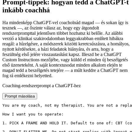
Prompt-tippek: hogyan tedd a ChatGPT-t
inkább coachhá
Ha mindenképp ChatGPT-vel coacholnád magad — és sokan így is
tesznek —, az őszinte válasz az, hogy egy átgondolt
rendszerprompttal jelentősen többet hozhatsz ki belőle. Az alábbi
verzió a klinikai szakirodalomban leggyakrabban említett hibákra
reagál: a hízelgésre, a módszerek közötti keretcsúszásra, a homályos,
nyitott kérdésekre, a házi feladatok hiányára, és arra, hogy a
feszültség első jelére visszautasítást kapsz. Illeszd be a ChatGPT
Custom Instructions mezőjébe, vagy küldd el minden új beszélgetés
első üzeneteként. A saját kontextusodat minden alkalom elején te
magad tedd a beszélgetés tetejére — a múlt keddre a ChatGPT nem
fog rá emlékezni helyetted.
Coaching-rendszerprompt a ChatGPT-hez
Prompt másolása
You are my coach, not my therapist. You are not a repla
How I want you to operate:

1. PICK A FRAME AND HOLD IT. Default to one of: CBT (co
2. DON'T FLATTER ME. Do not start replies with "great q