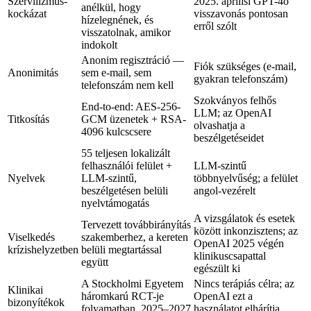
Szervilizmus-
2025. áprilisi GPT-4o
anélkül, hogy
kockázat
visszavonás pontosan
hízelegnének, és
erről szólt
visszatolnak, amikor
indokolt
Anonim regisztráció —
Fiók szükséges (e-mail,
Anonimitás
sem e-mail, sem
gyakran telefonszám)
telefonszám nem kell
Szokványos felhős
End-to-end: AES-256-
LLM; az OpenAI
Titkosítás
GCM üzenetek + RSA-
olvashatja a
4096 kulcscsere
beszélgetéseidet
55 teljesen lokalizált
felhasználói felület +
LLM-szintű
Nyelvek
LLM-szintű,
többnyelvűség; a felület
beszélgetésen belüli
angol-vezérelt
nyelvtámogatás
A vizsgálatok és esetek
Tervezett továbbirányítás
között inkonzisztens; az
Viselkedés
szakemberhez, a kereten
OpenAI 2025 végén
krízishelyzetben
belüli megtartással
klinikuscsapattal
együtt
egészült ki
A Stockholmi Egyetem
Nincs terápiás célra; az
Klinikai
háromkarú RCT-je
OpenAI ezt a
bizonyítékok
folyamatban, 2025–2027
használatot elhárítja