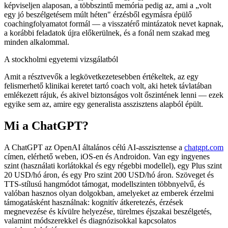
képviseljen alaposan, a többszintű memória pedig az, ami a „volt
egy jó beszélgetésem múlt héten" érzésből egymásra épülő
coachingfolyamatot formál — a visszatérő mintázatok nevet kapnak,
a korábbi feladatok újra előkerülnek, és a fonál nem szakad meg
minden alkalommal.
A stockholmi egyetemi vizsgálatból
Amit a résztvevők a legkövetkezetesebben értékeltek, az egy
felismerhető klinikai keretet tartó coach volt, aki hetek távlatában
emlékezett rájuk, és akivel biztonságos volt őszintének lenni — ezek
egyike sem az, amire egy generalista asszisztens alapból épült.
Mi a ChatGPT?
A ChatGPT az OpenAI általános célú AI-asszisztense a
chatgpt.com
címen, elérhető weben, iOS-en és Androidon. Van egy ingyenes
szint (használati korlátokkal és egy régebbi modellel), egy Plus szint
20 USD/hó
áron, és egy Pro szint
200 USD/hó
áron. Szöveget és
TTS-stílusú hangmódot támogat, modellszinten többnyelvű, és
valóban hasznos olyan dolgokban, amelyeket az emberek érzelmi
támogatásként használnak: kognitív átkeretezés, érzések
megnevezése és kívülre helyezése, türelmes éjszakai beszélgetés,
valamint módszerekkel és diagnózisokkal kapcsolatos