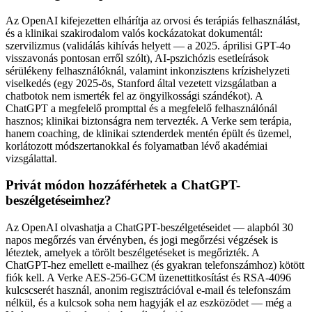
Az OpenAI kifejezetten elhárítja az orvosi és terápiás felhasználást,
és a klinikai szakirodalom valós kockázatokat dokumentál:
szervilizmus (validálás kihívás helyett — a 2025. áprilisi GPT-4o
visszavonás pontosan erről szólt), AI-pszichózis esetleírások
sérülékeny felhasználóknál, valamint inkonzisztens krízishelyzeti
viselkedés (egy 2025-ös, Stanford által vezetett vizsgálatban a
chatbotok nem ismerték fel az öngyilkossági szándékot). A
ChatGPT a megfelelő prompttal és a megfelelő felhasználónál
hasznos; klinikai biztonságra nem tervezték. A Verke sem terápia,
hanem coaching, de klinikai sztenderdek mentén épült és üzemel,
korlátozott módszertanokkal és folyamatban lévő akadémiai
vizsgálattal.
Privát módon hozzáférhetek a ChatGPT-
beszélgetéseimhez?
Az OpenAI olvashatja a ChatGPT-beszélgetéseidet — alapból 30
napos megőrzés van érvényben, és jogi megőrzési végzések is
léteztek, amelyek a törölt beszélgetéseket is megőrizték. A
ChatGPT-hez emellett e-mailhez (és gyakran telefonszámhoz) kötött
fiók kell. A Verke AES-256-GCM üzenettitkosítást és RSA-4096
kulcscserét használ, anonim regisztrációval e-mail és telefonszám
nélkül, és a kulcsok soha nem hagyják el az eszközödet — még a