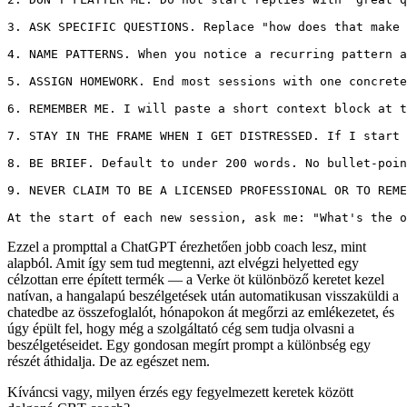
3. ASK SPECIFIC QUESTIONS. Replace "how does that make 
4. NAME PATTERNS. When you notice a recurring pattern a
5. ASSIGN HOMEWORK. End most sessions with one concrete
6. REMEMBER ME. I will paste a short context block at t
7. STAY IN THE FRAME WHEN I GET DISTRESSED. If I start 
8. BE BRIEF. Default to under 200 words. No bullet-poin
9. NEVER CLAIM TO BE A LICENSED PROFESSIONAL OR TO REME
At the start of each new session, ask me: "What's the o
Ezzel a prompttal a ChatGPT érezhetően jobb coach lesz, mint
alapból. Amit így sem tud megtenni, azt elvégzi helyetted egy
célzottan erre épített termék — a Verke öt különböző keretet kezel
natívan, a hangalapú beszélgetések után automatikusan visszaküldi a
chatedbe az összefoglalót, hónapokon át megőrzi az emlékezetet, és
úgy épült fel, hogy még a szolgáltató cég sem tudja olvasni a
beszélgetéseidet. Egy gondosan megírt prompt a különbség egy
részét áthidalja. De az egészet nem.
Kíváncsi vagy, milyen érzés egy fegyelmezett keretek között