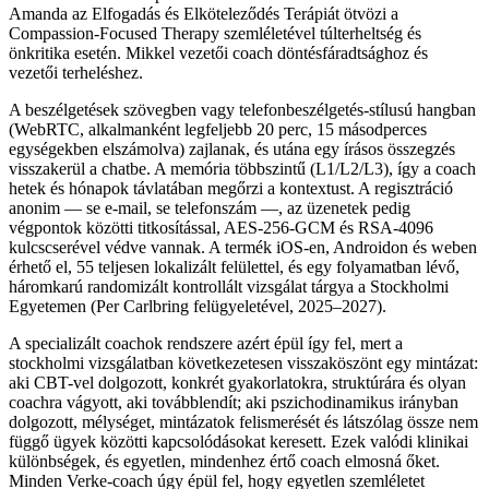
Amanda az Elfogadás és Elköteleződés Terápiát ötvözi a
Compassion-Focused Therapy szemléletével túlterheltség és
önkritika esetén. Mikkel vezetői coach döntésfáradtsághoz és
vezetői terheléshez.
A beszélgetések szövegben vagy telefonbeszélgetés-stílusú hangban
(WebRTC, alkalmanként legfeljebb 20 perc, 15 másodperces
egységekben elszámolva) zajlanak, és utána egy írásos összegzés
visszakerül a chatbe. A memória többszintű (L1/L2/L3), így a coach
hetek és hónapok távlatában megőrzi a kontextust. A regisztráció
anonim — se e-mail, se telefonszám —, az üzenetek pedig
végpontok közötti titkosítással, AES-256-GCM és RSA-4096
kulcscserével védve vannak. A termék iOS-en, Androidon és weben
érhető el, 55 teljesen lokalizált felülettel, és egy folyamatban lévő,
háromkarú randomizált kontrollált vizsgálat tárgya a Stockholmi
Egyetemen (Per Carlbring felügyeletével, 2025–2027).
A specializált coachok rendszere azért épül így fel, mert a
stockholmi vizsgálatban következetesen visszaköszönt egy mintázat:
aki CBT-vel dolgozott, konkrét gyakorlatokra, struktúrára és olyan
coachra vágyott, aki továbblendít; aki pszichodinamikus irányban
dolgozott, mélységet, mintázatok felismerését és látszólag össze nem
függő ügyek közötti kapcsolódásokat keresett. Ezek valódi klinikai
különbségek, és egyetlen, mindenhez értő coach elmosná őket.
Minden Verke-coach úgy épül fel, hogy egyetlen szemléletet