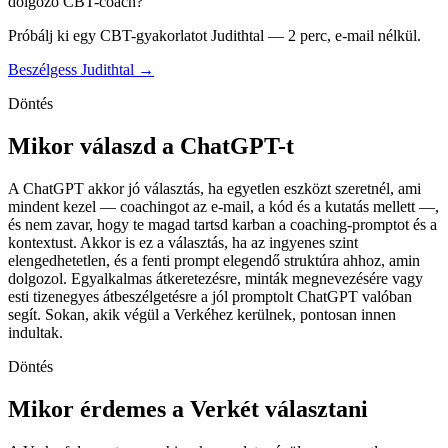
dolgozó CBT-coach?
Próbálj ki egy CBT-gyakorlatot Judithtal — 2 perc, e-mail nélkül.
Beszélgess Judithtal →
Döntés
Mikor válaszd a ChatGPT-t
A ChatGPT akkor jó választás, ha egyetlen eszközt szeretnél, ami
mindent kezel — coachingot az e-mail, a kód és a kutatás mellett —,
és nem zavar, hogy te magad tartsd karban a coaching-promptot és a
kontextust. Akkor is ez a választás, ha az ingyenes szint
elengedhetetlen, és a fenti prompt elegendő struktúra ahhoz, amin
dolgozol. Egyalkalmas átkeretezésre, minták megnevezésére vagy
esti tizenegyes átbeszélgetésre a jól promptolt ChatGPT valóban
segít. Sokan, akik végül a Verkéhez kerülnek, pontosan innen
indultak.
Döntés
Mikor érdemes a Verkét választani