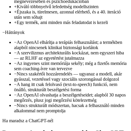
megnevezésében és pszichoedukációban
+
Kiváló többnyelvű lefedettség modellszinten
+
Éjszaka is, türelmesen, azonnal elérhető, és a 40. iteráció
után sem sóhajt
+
Egy termék, ami minden más feladatodat is kezeli
−
Hátrányok
−
Az OpenAI elhárítja a terápiás felhasználást; a termékben
alapból nincsenek klinikai biztonsági korlátok
−
A szervilizmus architekturális kockázat, nem egyszeri hiba
— az RLHF az egyetértést jutalmazza
−
Az ingyenes szint memóriája sekély; még a fizetős memória
sem coaching-ívre van tervezve
−
Nincs szakértői hozzárendelés — ugyanaz a modell, akár
gyásszal, vezetéssel vagy szociális szorongással dolgozol
−
A hang itt csak felolvasó (text-to-speech) funkció, nem
önálló, strukturált beszélgetési forma
−
Az OpenAI olvashatja a beszélgetéseidet; alapból 30 napos
megőrzés, plusz jogi megőrzési kötelezettség
−
Nincs strukturált módszertan, hacsak a felhasználó minden
alkalommal nem promptolja
Ha maradsz a ChatGPT-nél