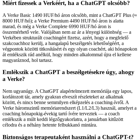
Miért fizessek a Verkéért, ha a ChatGPT olcsóbb?
A Verke Basic 1490 HUF/hó áron olcsóbb, mint a ChatGPT Plus (≈
8000 HUF/hó); a Verke Premium 4490 HUF/hó áron is alatta
marad, és még a Verke Complete 6990 HUF/hó áron is
összemérhető vele. Valójában nem az ár a lényegi különbség — a
Verkében strukturált coachingért fizetsz, azért, hogy a megfelelő
szakcoachhoz kerülj, a hangalapú beszélgetés lehetőségéért, a
végpontok közötti titkosításért és egy olyan coachért, aki hónapokon
át emlékszik rád anélkül, hogy minden alkalommal újra el kellene
magyaráznod, hol tartasz.
Emlékszik a ChatGPT a beszélgetésekre úgy, ahogy
a Verke?
Nem ugyanúgy. A ChatGPT alapértelmezett memóriája egy lapos,
korlátozott tár, amely gyakran elveszít részleteket az alkalmak
között, és nincs benne semmilyen elképzelés a coaching-ívről. A
Verke háromszintű memóriarendszert (L1/L2/L3) használ, amelyet a
coaching hónapokig-évekig tartó ívére terveztek — a coach
emlékszik a múlt keddi légzőgyakorlatra, a januárban kitűzött
célodra és a néhány hetente felbukkanó mintára.
Biztonságos terapeutaként használni a ChatGPT-t?