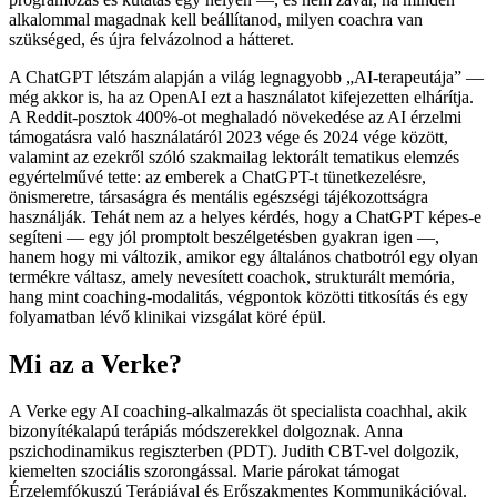
alkalommal magadnak kell beállítanod, milyen coachra van
szükséged, és újra felvázolnod a hátteret.
A ChatGPT létszám alapján a világ legnagyobb „AI-terapeutája” —
még akkor is, ha az OpenAI ezt a használatot kifejezetten elhárítja.
A Reddit-posztok 400%-ot meghaladó növekedése az AI érzelmi
támogatásra való használatáról 2023 vége és 2024 vége között,
valamint az ezekről szóló szakmailag lektorált tematikus elemzés
egyértelművé tette: az emberek a ChatGPT-t tünetkezelésre,
önismeretre, társaságra és mentális egészségi tájékozottságra
használják. Tehát nem az a helyes kérdés, hogy a ChatGPT képes-e
segíteni — egy jól promptolt beszélgetésben gyakran igen —,
hanem hogy mi változik, amikor egy általános chatbotról egy olyan
termékre váltasz, amely nevesített coachok, strukturált memória,
hang mint coaching-modalitás, végpontok közötti titkosítás és egy
folyamatban lévő klinikai vizsgálat köré épül.
Mi az a Verke?
A Verke egy AI coaching-alkalmazás öt specialista coachhal, akik
bizonyítékalapú terápiás módszerekkel dolgoznak. Anna
pszichodinamikus regiszterben (PDT). Judith CBT-vel dolgozik,
kiemelten szociális szorongással. Marie párokat támogat
Érzelemfókuszú Terápiával és Erőszakmentes Kommunikációval.