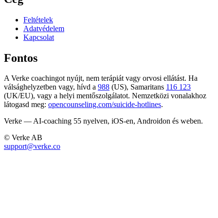
Feltételek
Adatvédelem
Kapcsolat
Fontos
A Verke coachingot nyújt, nem terápiát vagy orvosi ellátást. Ha
válsághelyzetben vagy, hívd a
988
(US), Samaritans
116 123
(UK/EU), vagy a helyi mentőszolgálatot. Nemzetközi vonalakhoz
látogasd meg:
opencounseling.com/suicide-hotlines
.
Verke — AI-coaching 55 nyelven, iOS-en, Androidon és weben.
© Verke AB
support@verke.co