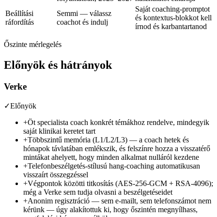
Saját coaching-promptot
Beállítási
Semmi — válassz
és kontextus-blokkot kell
ráfordítás
coachot és indulj
írnod és karbantartanod
Őszinte mérlegelés
Előnyök és hátrányok
Verke
✓
Előnyök
+
Öt specialista coach konkrét témákhoz rendelve, mindegyik
saját klinikai keretet tart
+
Többszintű memória (L1/L2/L3) — a coach hetek és
hónapok távlatában emlékszik, és felszínre hozza a visszatérő
mintákat ahelyett, hogy minden alkalmat nulláról kezdene
+
Telefonbeszélgetés-stílusú hang-coaching automatikusan
visszaírt összegzéssel
+
Végpontok közötti titkosítás (AES-256-GCM + RSA-4096);
még a Verke sem tudja olvasni a beszélgetéseidet
+
Anonim regisztráció — sem e-mailt, sem telefonszámot nem
kérünk — úgy alakítottuk ki, hogy őszintén megnyílhass,