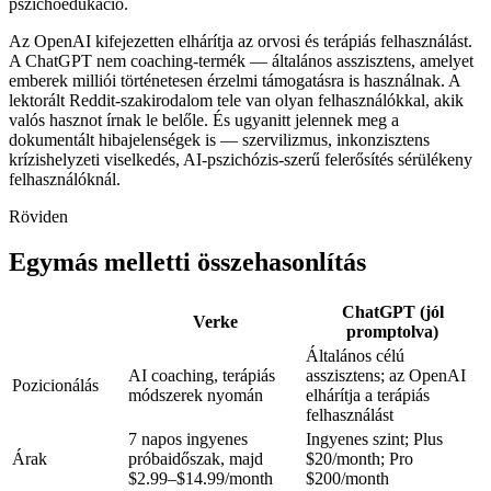
pszichoedukáció.
Az OpenAI kifejezetten elhárítja az orvosi és terápiás felhasználást.
A ChatGPT nem coaching-termék — általános asszisztens, amelyet
emberek milliói történetesen érzelmi támogatásra is használnak. A
lektorált Reddit-szakirodalom tele van olyan felhasználókkal, akik
valós hasznot írnak le belőle. És ugyanitt jelennek meg a
dokumentált hibajelenségek is — szervilizmus, inkonzisztens
krízishelyzeti viselkedés, AI-pszichózis-szerű felerősítés sérülékeny
felhasználóknál.
Röviden
Egymás melletti összehasonlítás
ChatGPT (jól
Verke
promptolva)
Általános célú
AI coaching, terápiás
asszisztens; az OpenAI
Pozicionálás
módszerek nyomán
elhárítja a terápiás
felhasználást
7 napos ingyenes
Ingyenes szint; Plus
Árak
próbaidőszak, majd
$20/month
;
Pro
$2.99–$14.99/month
$200/month