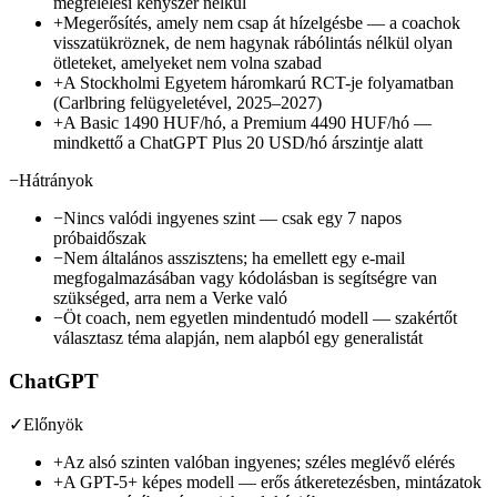
megfelelési kényszer nélkül
+
Megerősítés, amely nem csap át hízelgésbe — a coachok
visszatükröznek, de nem hagynak rábólintás nélkül olyan
ötleteket, amelyeket nem volna szabad
+
A Stockholmi Egyetem háromkarú RCT-je folyamatban
(Carlbring felügyeletével, 2025–2027)
+
A Basic 1490 HUF/hó, a Premium 4490 HUF/hó —
mindkettő a ChatGPT Plus 20 USD/hó árszintje alatt
−
Hátrányok
−
Nincs valódi ingyenes szint — csak egy 7 napos
próbaidőszak
−
Nem általános asszisztens; ha emellett egy e-mail
megfogalmazásában vagy kódolásban is segítségre van
szükséged, arra nem a Verke való
−
Öt coach, nem egyetlen mindentudó modell — szakértőt
választasz téma alapján, nem alapból egy generalistát
ChatGPT
✓
Előnyök
+
Az alsó szinten valóban ingyenes; széles meglévő elérés
+
A GPT-5+ képes modell — erős átkeretezésben, mintázatok