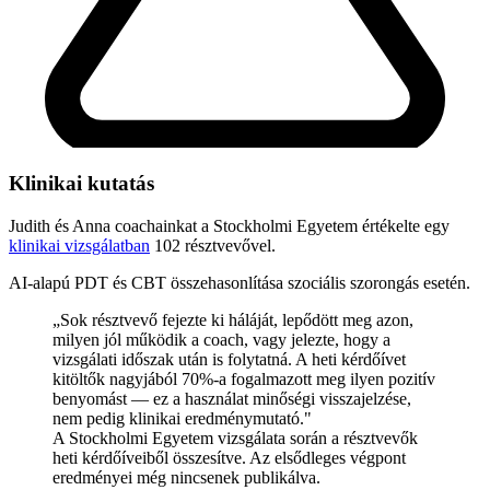
Klinikai kutatás
Judith és Anna coachainkat a
Stockholmi Egyetem
értékelte egy
klinikai vizsgálatban
102 résztvevővel.
AI-alapú PDT és CBT összehasonlítása szociális szorongás esetén.
„Sok résztvevő fejezte ki háláját, lepődött meg azon,
milyen jól működik a coach, vagy jelezte, hogy a
vizsgálati időszak után is folytatná. A heti kérdőívet
kitöltők nagyjából 70%-a fogalmazott meg ilyen pozitív
benyomást — ez a használat minőségi visszajelzése,
nem pedig klinikai eredménymutató."
A Stockholmi Egyetem vizsgálata során a résztvevők
heti kérdőíveiből összesítve. Az elsődleges végpont
eredményei még nincsenek publikálva.