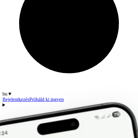
hu
▼
Bejelentkezés
Próbáld ki ingyen