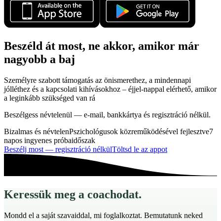
Beszéld át most, ne akkor, amikor már
nagyobb a baj
Személyre szabott támogatás az önismerethez, a mindennapi
jólléthez és a kapcsolati kihívásokhoz – éjjel-nappal elérhető, amikor
a leginkább szükséged van rá
Beszélgess névtelenül — e-mail, bankkártya és regisztráció nélkül.
Bizalmas és névtelen
Pszichológusok közreműködésével fejlesztve
7
napos ingyenes próbaidőszak
Beszélj most — regisztráció nélkül
Töltsd le az appot
Keressük meg a coachodat.
Mondd el a saját szavaiddal, mi foglalkoztat. Bemutatunk neked