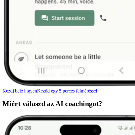
Kezdj bele ingyen
Kezdd egy 5 perces felméréssel
Miért válaszd az AI coachingot?