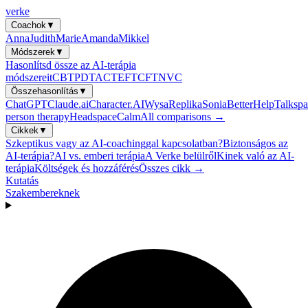
verke
Coachok
▼
Anna
Judith
Marie
Amanda
Mikkel
Módszerek
▼
Hasonlítsd össze az AI-terápia
módszereit
CBT
PDT
ACT
EFT
CFT
NVC
Összehasonlítás
▼
ChatGPT
Claude.ai
Character.AI
Wysa
Replika
Sonia
BetterHelp
Talkspa
person therapy
Headspace
Calm
All comparisons →
Cikkek
▼
Szkeptikus vagy az AI-coachinggal kapcsolatban?
Biztonságos az
AI-terápia?
AI vs. emberi terápia
A Verke belülről
Kinek való az AI-
terápia
Költségek és hozzáférés
Összes cikk →
Kutatás
Szakembereknek