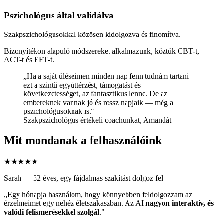
Pszichológus által validálva
Szakpszichológusokkal közösen kidolgozva és finomítva.
Bizonyítékon alapuló módszereket alkalmazunk, köztük CBT-t,
ACT-t és EFT-t.
„Ha a saját üléseimen minden nap fenn tudnám tartani
ezt a szintű együttérzést, támogatást és
következetességet, az fantasztikus lenne. De az
embereknek vannak jó és rossz napjaik — még a
pszichológusoknak is."
Szakpszichológus értékeli coachunkat, Amandát
Mit mondanak a felhasználóink
★★★★★
Sarah — 32 éves, egy fájdalmas szakítást dolgoz fel
„Egy hónapja használom, hogy könnyebben feldolgozzam az
érzelmeimet egy nehéz életszakaszban. Az AI
nagyon interaktív, és
valódi felismerésekkel szolgál
."