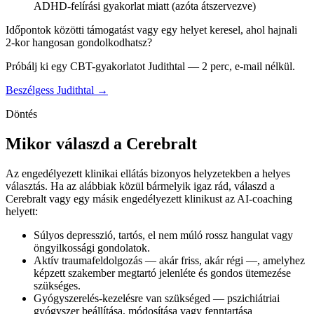
ADHD-felírási gyakorlat miatt (azóta átszervezve)
Időpontok közötti támogatást vagy egy helyet keresel, ahol hajnali
2-kor hangosan gondolkodhatsz?
Próbálj ki egy CBT-gyakorlatot Judithtal — 2 perc, e-mail nélkül.
Beszélgess Judithtal →
Döntés
Mikor válaszd a Cerebralt
Az engedélyezett klinikai ellátás bizonyos helyzetekben a helyes
választás. Ha az alábbiak közül bármelyik igaz rád, válaszd a
Cerebralt vagy egy másik engedélyezett klinikust az AI-coaching
helyett:
Súlyos depresszió, tartós, el nem múló rossz hangulat vagy
öngyilkossági gondolatok.
Aktív traumafeldolgozás — akár friss, akár régi —, amelyhez
képzett szakember megtartó jelenléte és gondos ütemezése
szükséges.
Gyógyszerelés-kezelésre van szükséged — pszichiátriai
gyógyszer beállítása, módosítása vagy fenntartása