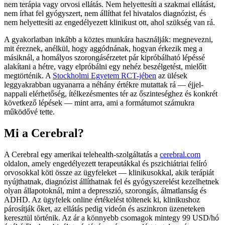
nem terápia vagy orvosi ellátás. Nem helyettesíti a szakmai ellátást,
nem írhat fel gyógyszert, nem állíthat fel hivatalos diagnózist, és
nem helyettesíti az engedélyezett klinikust ott, ahol szükség van rá.
A gyakorlatban inkább a köztes munkára használják: megnevezni,
mit éreznek, anélkül, hogy aggódnának, hogyan érkezik meg a
másiknál, a homályos szorongásérzetet pár kipróbálható lépéssé
alakítani a hétre, vagy elpróbálni egy nehéz beszélgetést, mielőtt
megtörténik. A
Stockholmi Egyetem RCT-jében
az ülések
leggyakrabban ugyanarra a néhány értékre mutattak rá — éjjel-
nappali elérhetőség, ítélkezésmentes tér az őszinteséghez és konkrét
következő lépések — mint arra, ami a formátumot számukra
működővé tette.
Mi a Cerebral?
A Cerebral egy amerikai telehealth-szolgáltatás a
cerebral.com
oldalon, amely engedélyezett terapeutákkal és pszichiátriai felíró
orvosokkal köti össze az ügyfeleket — klinikusokkal, akik terápiát
nyújthatnak, diagnózist állíthatnak fel és gyógyszerelést kezelhetnek
olyan állapotoknál, mint a depresszió, szorongás, álmatlanság és
ADHD. Az ügyfelek online értékelést töltenek ki, klinikushoz
párosítják őket, az ellátás pedig videón és aszinkron üzeneteken
keresztül történik. Az ár a könnyebb csomagok mintegy 99 USD/hó