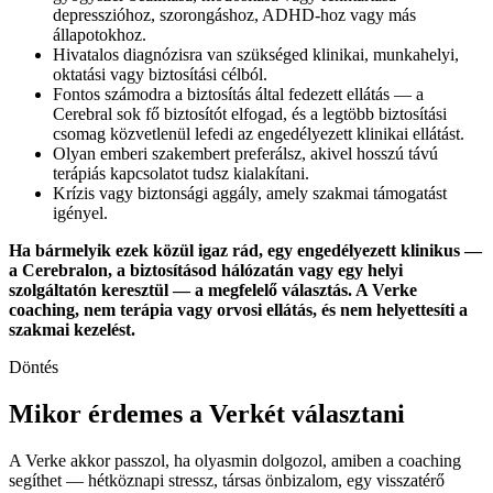
depresszióhoz, szorongáshoz, ADHD-hoz vagy más
állapotokhoz.
Hivatalos diagnózisra van szükséged klinikai, munkahelyi,
oktatási vagy biztosítási célból.
Fontos számodra a biztosítás által fedezett ellátás — a
Cerebral sok fő biztosítót elfogad, és a legtöbb biztosítási
csomag közvetlenül lefedi az engedélyezett klinikai ellátást.
Olyan emberi szakembert preferálsz, akivel hosszú távú
terápiás kapcsolatot tudsz kialakítani.
Krízis vagy biztonsági aggály, amely szakmai támogatást
igényel.
Ha bármelyik ezek közül igaz rád, egy engedélyezett klinikus —
a Cerebralon, a biztosításod hálózatán vagy egy helyi
szolgáltatón keresztül — a megfelelő választás. A Verke
coaching, nem terápia vagy orvosi ellátás, és nem helyettesíti a
szakmai kezelést.
Döntés
Mikor érdemes a Verkét választani
A Verke akkor passzol, ha olyasmin dolgozol, amiben a coaching
segíthet — hétköznapi stressz, társas önbizalom, egy visszatérő