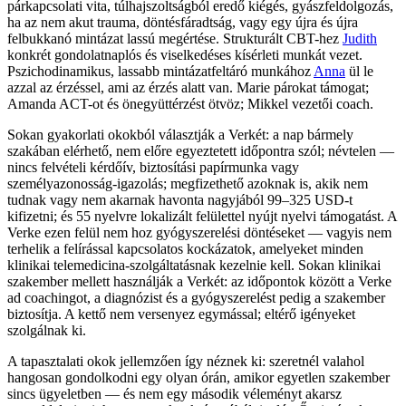
párkapcsolati vita, túlhajszoltságból eredő kiégés, gyászfeldolgozás,
ha az nem akut trauma, döntésfáradtság, vagy egy újra és újra
felbukkanó mintázat lassú megértése. Strukturált CBT-hez
Judith
konkrét gondolatnaplós és viselkedéses kísérleti munkát vezet.
Pszichodinamikus, lassabb mintázatfeltáró munkához
Anna
ül le
azzal az érzéssel, ami az érzés alatt van. Marie párokat támogat;
Amanda ACT-ot és önegyüttérzést ötvöz; Mikkel vezetői coach.
Sokan gyakorlati okokból választják a Verkét: a nap bármely
szakában elérhető, nem előre egyeztetett időpontra szól; névtelen —
nincs felvételi kérdőív, biztosítási papírmunka vagy
személyazonosság-igazolás; megfizethető azoknak is, akik nem
tudnak vagy nem akarnak havonta nagyjából 99–325 USD-t
kifizetni; és 55 nyelvre lokalizált felülettel nyújt nyelvi támogatást. A
Verke ezen felül nem hoz gyógyszerelési döntéseket — vagyis nem
terhelik a felírással kapcsolatos kockázatok, amelyeket minden
klinikai telemedicina-szolgáltatásnak kezelnie kell. Sokan klinikai
szakember mellett használják a Verkét: az időpontok között a Verke
ad coachingot, a diagnózist és a gyógyszerelést pedig a szakember
biztosítja. A kettő nem versenyez egymással; eltérő igényeket
szolgálnak ki.
A tapasztalati okok jellemzően így néznek ki: szeretnél valahol
hangosan gondolkodni egy olyan órán, amikor egyetlen szakember
sincs ügyeletben — és nem egy második véleményt akarsz