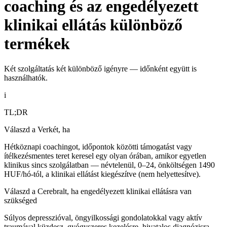
coaching és az engedélyezett
klinikai ellátás különböző
termékek
Két szolgáltatás két különböző igényre — időnként együtt is
használhatók.
i
TL;DR
Válaszd a Verkét, ha
Hétköznapi coachingot, időpontok közötti támogatást vagy
ítélkezésmentes teret keresel egy olyan órában, amikor egyetlen
klinikus sincs szolgálatban — névtelenül, 0–24, önköltségen 1490
HUF/hó-tól, a klinikai ellátást kiegészítve (nem helyettesítve).
Válaszd a Cerebralt, ha engedélyezett klinikai ellátásra van
szükséged
Súlyos depresszióval, öngyilkossági gondolatokkal vagy aktív
traumával küzdesz, gyógyszeres kezelésre, hivatalos diagnózisra