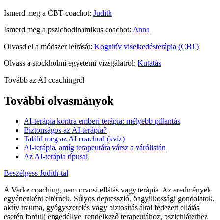
Ismerd meg a CBT-coachot:
Judith
Ismerd meg a pszichodinamikus coachot:
Anna
Olvasd el a módszer leírását:
Kognitív viselkedésterápia (CBT)
Olvass a stockholmi egyetemi vizsgálatról:
Kutatás
Tovább az AI coachingról
További olvasmányok
AI-terápia kontra emberi terápia: mélyebb pillantás
Biztonságos az AI-terápia?
Találd meg az AI coachod (kvíz)
AI-terápia, amíg terapeutára vársz a várólistán
Az AI-terápia típusai
Beszélgess Judith-tal
A Verke coaching, nem orvosi ellátás vagy terápia. Az eredmények
egyénenként eltérnek. Súlyos depresszió, öngyilkossági gondolatok,
aktív trauma, gyógyszerelés vagy biztosítás által fedezett ellátás
esetén fordulj engedéllyel rendelkező terapeutához, pszichiáterhez