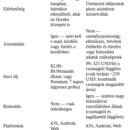
hangban,
Ütemezett időpontok
Elérhetőség
bármikor
plusz aszinkron
elkezdhető, akár
üzenetváltás
az éjszaka
közepén is
Nem —
Igen — nem kell
személyazonosság-
e-mail, kérdőív
ellenőrzés, felvételi
Anonimitás
vagy fizetés a
értékelés és fizetési
kezdéshez
vagy biztosítási
adatok szükségesek
99–325 USD/hó
a
$2.99–
csomagtól függően
$9.99/month
(csak terápia ~259
Havi díj
(Basic vagy
USD; kombinált
Premium; 7 napos
csomagok magasabb
ingyenes próba)
áron)
Igen — számos nagy
biztosítóval
Nem — csak
Biztosítás
szerződésben állnak
önköltséges
(csomagtól és
tagállamtól függően)
iOS, Android,
Platformok
iOS, Android, Web
Web