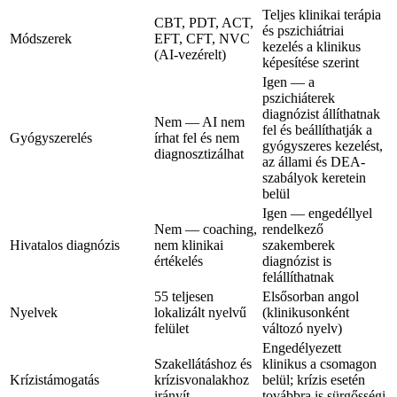
Teljes klinikai terápia
CBT, PDT, ACT,
és pszichiátriai
Módszerek
EFT, CFT, NVC
kezelés a klinikus
(AI-vezérelt)
képesítése szerint
Igen — a
pszichiáterek
diagnózist állíthatnak
Nem — AI nem
fel és beállíthatják a
Gyógyszerelés
írhat fel és nem
gyógyszeres kezelést,
diagnosztizálhat
az állami és DEA-
szabályok keretein
belül
Igen — engedéllyel
Nem — coaching,
rendelkező
Hivatalos diagnózis
nem klinikai
szakemberek
értékelés
diagnózist is
felállíthatnak
55 teljesen
Elsősorban angol
Nyelvek
lokalizált nyelvű
(klinikusonként
felület
változó nyelv)
Engedélyezett
Szakellátáshoz és
klinikus a csomagon
Krízistámogatás
krízisvonalakhoz
belül; krízis esetén
irányít
továbbra is sürgősségi