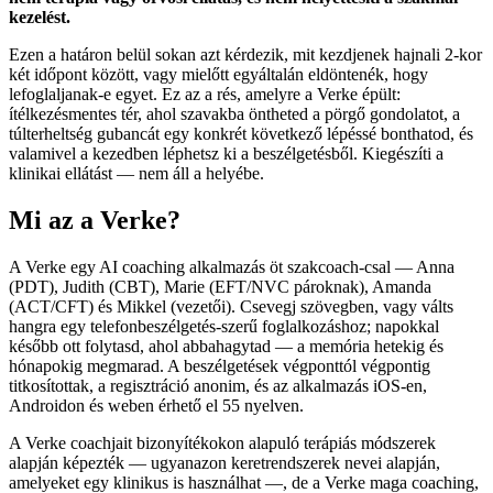
kezelést.
Ezen a határon belül sokan azt kérdezik, mit kezdjenek hajnali 2-kor
két időpont között, vagy mielőtt egyáltalán eldöntenék, hogy
lefoglaljanak-e egyet. Ez az a rés, amelyre a Verke épült:
ítélkezésmentes tér, ahol szavakba öntheted a pörgő gondolatot, a
túlterheltség gubancát egy konkrét következő lépéssé bonthatod, és
valamivel a kezedben léphetsz ki a beszélgetésből. Kiegészíti a
klinikai ellátást — nem áll a helyébe.
Mi az a Verke?
A Verke egy AI coaching alkalmazás öt szakcoach-csal — Anna
(PDT), Judith (CBT), Marie (EFT/NVC pároknak), Amanda
(ACT/CFT) és Mikkel (vezetői). Csevegj szövegben, vagy válts
hangra egy telefonbeszélgetés-szerű foglalkozáshoz; napokkal
később ott folytasd, ahol abbahagytad — a memória hetekig és
hónapokig megmarad. A beszélgetések végponttól végpontig
titkosítottak, a regisztráció anonim, és az alkalmazás iOS-en,
Androidon és weben érhető el 55 nyelven.
A Verke coachjait bizonyítékokon alapuló terápiás módszerek
alapján képezték — ugyanazon keretrendszerek nevei alapján,
amelyeket egy klinikus is használhat —, de a Verke maga coaching,