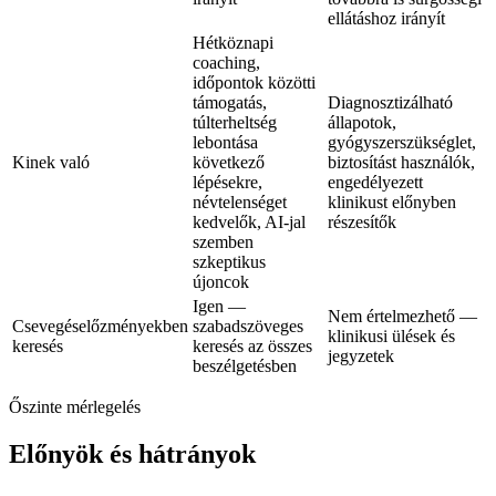
ellátáshoz irányít
Hétköznapi
coaching,
időpontok közötti
támogatás,
Diagnosztizálható
túlterheltség
állapotok,
lebontása
gyógyszerszükséglet,
Kinek való
következő
biztosítást használók,
lépésekre,
engedélyezett
névtelenséget
klinikust előnyben
kedvelők, AI-jal
részesítők
szemben
szkeptikus
újoncok
Igen —
Nem értelmezhető —
Csevegéselőzményekben
szabadszöveges
klinikusi ülések és
keresés
keresés az összes
jegyzetek
beszélgetésben
Őszinte mérlegelés
Előnyök és hátrányok