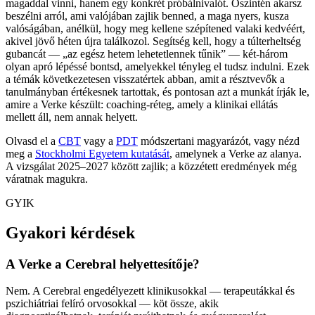
magaddal vinni, hanem egy konkrét próbálnivalót. Őszintén akarsz
beszélni arról, ami valójában zajlik benned, a maga nyers, kusza
valóságában, anélkül, hogy meg kellene szépítened valaki kedvéért,
akivel jövő héten újra találkozol. Segítség kell, hogy a túlterheltség
gubancát — „az egész hetem lehetetlennek tűnik” — két-három
olyan apró lépéssé bontsd, amelyekkel tényleg el tudsz indulni. Ezek
a témák következetesen visszatértek abban, amit a résztvevők a
tanulmányban értékesnek tartottak, és pontosan azt a munkát írják le,
amire a Verke készült: coaching-réteg, amely a klinikai ellátás
mellett áll, nem annak helyett.
Olvasd el a
CBT
vagy a
PDT
módszertani magyarázót, vagy nézd
meg a
Stockholmi Egyetem kutatását
, amelynek a Verke az alanya.
A vizsgálat 2025–2027 között zajlik; a közzétett eredmények még
váratnak magukra.
GYIK
Gyakori kérdések
A Verke a Cerebral helyettesítője?
Nem. A Cerebral engedélyezett klinikusokkal — terapeutákkal és
pszichiátriai felíró orvosokkal — köt össze, akik