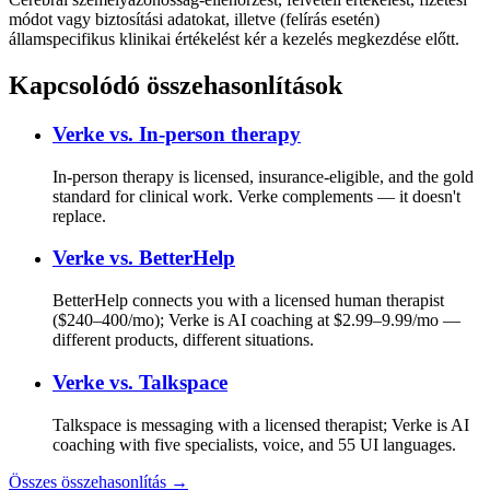
módot vagy biztosítási adatokat, illetve (felírás esetén)
államspecifikus klinikai értékelést kér a kezelés megkezdése előtt.
Kapcsolódó összehasonlítások
Verke vs.
In-person therapy
In-person therapy is licensed, insurance-eligible, and the gold
standard for clinical work. Verke complements — it doesn't
replace.
Verke vs.
BetterHelp
BetterHelp connects you with a licensed human therapist
($240–400/mo); Verke is AI coaching at $2.99–9.99/mo —
different products, different situations.
Verke vs.
Talkspace
Talkspace is messaging with a licensed therapist; Verke is AI
coaching with five specialists, voice, and 55 UI languages.
Összes összehasonlítás →