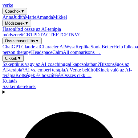
verke
Coachok
▼
Anna
Judith
Marie
Amanda
Mikkel
Módszerek
▼
Hasonlítsd össze az AI-terápia
módszereit
CBT
PDT
ACT
EFT
CFT
NVC
Összehasonlítás
▼
ChatGPT
Claude.ai
Character.AI
Wysa
Replika
Sonia
BetterHelp
Talkspa
person therapy
Headspace
Calm
All comparisons →
Cikkek
▼
Szkeptikus vagy az AI-coachinggal kapcsolatban?
Biztonságos az
AI-terápia?
AI vs. emberi terápia
A Verke belülről
Kinek való az AI-
terápia
Költségek és hozzáférés
Összes cikk →
Kutatás
Szakembereknek