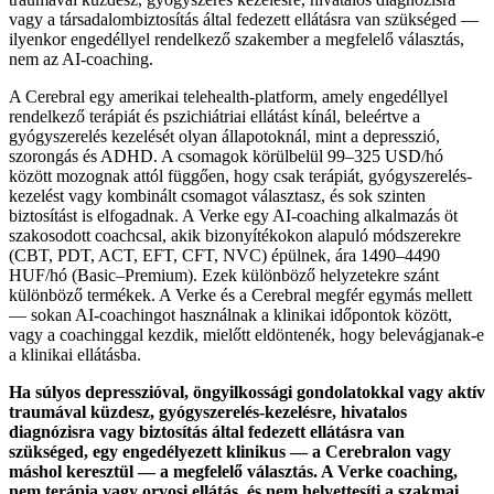
vagy a társadalombiztosítás által fedezett ellátásra van szükséged —
ilyenkor engedéllyel rendelkező szakember a megfelelő választás,
nem az AI-coaching.
A Cerebral egy amerikai telehealth-platform, amely engedéllyel
rendelkező terápiát és pszichiátriai ellátást kínál, beleértve a
gyógyszerelés kezelését olyan állapotoknál, mint a depresszió,
szorongás és ADHD. A csomagok körülbelül 99–325 USD/hó
között mozognak attól függően, hogy csak terápiát, gyógyszerelés-
kezelést vagy kombinált csomagot választasz, és sok szinten
biztosítást is elfogadnak. A Verke egy AI-coaching alkalmazás öt
szakosodott coachcsal, akik bizonyítékokon alapuló módszerekre
(CBT, PDT, ACT, EFT, CFT, NVC) épülnek, ára 1490–4490
HUF/hó (Basic–Premium). Ezek különböző helyzetekre szánt
különböző termékek. A Verke és a Cerebral megfér egymás mellett
— sokan AI-coachingot használnak a klinikai időpontok között,
vagy a coachinggal kezdik, mielőtt eldöntenék, hogy belevágjanak-e
a klinikai ellátásba.
Ha súlyos depresszióval, öngyilkossági gondolatokkal vagy aktív
traumával küzdesz, gyógyszerelés-kezelésre, hivatalos
diagnózisra vagy biztosítás által fedezett ellátásra van
szükséged, egy engedélyezett klinikus — a Cerebralon vagy
máshol keresztül — a megfelelő választás. A Verke coaching,
nem terápia vagy orvosi ellátás, és nem helyettesíti a szakmai