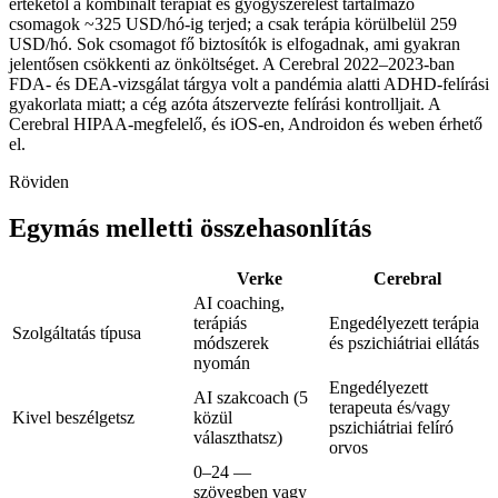
értékétől a kombinált terápiát és gyógyszerelést tartalmazó
csomagok ~325 USD/hó-ig terjed; a csak terápia körülbelül 259
USD/hó. Sok csomagot fő biztosítók is elfogadnak, ami gyakran
jelentősen csökkenti az önköltséget. A Cerebral 2022–2023-ban
FDA- és DEA-vizsgálat tárgya volt a pandémia alatti ADHD-felírási
gyakorlata miatt; a cég azóta átszervezte felírási kontrolljait. A
Cerebral HIPAA-megfelelő, és iOS-en, Androidon és weben érhető
el.
Röviden
Egymás melletti összehasonlítás
Verke
Cerebral
AI coaching,
terápiás
Engedélyezett terápia
Szolgáltatás típusa
módszerek
és pszichiátriai ellátás
nyomán
Engedélyezett
AI szakcoach (5
terapeuta és/vagy
Kivel beszélgetsz
közül
pszichiátriai felíró
választhatsz)
orvos
0–24 —
szövegben vagy