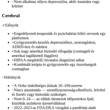
−
Nem alkalmas súlyos depresszióra, aktív traumára vagy
krízisre
Cerebral
✓
Előnyök
+
Engedélyezett terapeuták és pszichiátriai felíró orvosok egy
platformon
+
Gyógyszerelés-kezelés depresszióhoz, szorongáshoz,
ADHD-hoz és máshoz
+
Sok nagy amerikai biztosító elfogadja (csomagtól és
amerikai tagállamtól függően)
+
HIPAA-megfelelő; hivatalos diagnózist adhat
+
Kombinált terápia és gyógyszerelés egy összehangolt
csomagban
−
Hátrányok
−
A Verke önköltséges árának 10–109-szerese
−
Nincs anonimitás — személyazonosság-ellenőrzés, felvétel
és fizetés vagy biztosítás szükséges
−
Nem 0–24 — az ellátás ütemezett időpontokra épül,
közöttük aszinkron üzenetváltással
−
2022–2023-as FDA/DEA vizsgálat a pandémia alatti