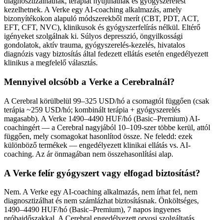
diagnosztizálhatnak, terápiát nyújthatnak és gyógyszerelést
kezelhetnek. A Verke egy AI-coaching alkalmazás, amely
bizonyítékokon alapuló módszerekből merít (CBT, PDT, ACT,
EFT, CFT, NVC), klinikusok és gyógyszerfelírás nélkül. Eltérő
igényeket szolgálnak ki. Súlyos depresszió, öngyilkossági
gondolatok, aktív trauma, gyógyszerelés-kezelés, hivatalos
diagnózis vagy biztosítás által fedezett ellátás esetén engedélyezett
klinikus a megfelelő választás.
Mennyivel olcsóbb a Verke a Cerebralnál?
A Cerebral körülbelül 99–325 USD/hó a csomagtól függően (csak
terápia ~259 USD/hó; kombinált terápia + gyógyszerelés
magasabb). A Verke 1490–4490 HUF/hó (Basic–Premium) AI-
coachingért — a Cerebral nagyjából 10–109-szer többe kerül, attól
függően, mely csomagokat hasonlítod össze. Ne feledd: ezek
különböző termékek — engedélyezett klinikai ellátás vs. AI-
coaching. Az ár önmagában nem összehasonlítási alap.
A Verke felír gyógyszert vagy elfogad biztosítást?
Nem. A Verke egy AI-coaching alkalmazás, nem írhat fel, nem
diagnosztizálhat és nem számlázhat biztosításnak. Önköltséges,
1490–4490 HUF/hó (Basic–Premium), 7 napos ingyenes
próbaidőszakkal. A Cerebral engedélyezett orvosi szolgáltatás,