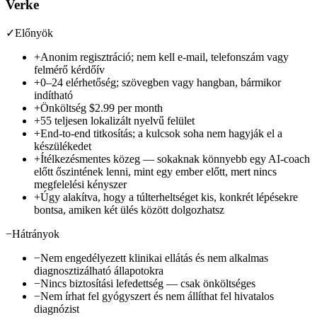
Verke
✓
Előnyök
+
Anonim regisztráció; nem kell e-mail, telefonszám vagy
felmérő kérdőív
+
0–24 elérhetőség; szövegben vagy hangban, bármikor
indítható
+
Önköltség
$2.99 per month
+
55 teljesen lokalizált nyelvű felület
+
End-to-end titkosítás; a kulcsok soha nem hagyják el a
készülékedet
+
Ítélkezésmentes közeg — sokaknak könnyebb egy AI-coach
előtt őszintének lenni, mint egy ember előtt, mert nincs
megfelelési kényszer
+
Úgy alakítva, hogy a túlterheltséget kis, konkrét lépésekre
bontsa, amiken két ülés között dolgozhatsz
−
Hátrányok
−
Nem engedélyezett klinikai ellátás és nem alkalmas
diagnosztizálható állapotokra
−
Nincs biztosítási lefedettség — csak önköltséges
−
Nem írhat fel gyógyszert és nem állíthat fel hivatalos
diagnózist