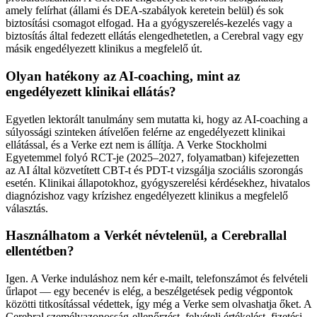
amely felírhat (állami és DEA-szabályok keretein belül) és sok
biztosítási csomagot elfogad. Ha a gyógyszerelés-kezelés vagy a
biztosítás által fedezett ellátás elengedhetetlen, a Cerebral vagy egy
másik engedélyezett klinikus a megfelelő út.
Olyan hatékony az AI-coaching, mint az
engedélyezett klinikai ellátás?
Egyetlen lektorált tanulmány sem mutatta ki, hogy az AI-coaching a
súlyossági szinteken átívelően felérne az engedélyezett klinikai
ellátással, és a Verke ezt nem is állítja. A Verke Stockholmi
Egyetemmel folyó RCT-je (2025–2027, folyamatban) kifejezetten
az AI által közvetített CBT-t és PDT-t vizsgálja szociális szorongás
esetén. Klinikai állapotokhoz, gyógyszerelési kérdésekhez, hivatalos
diagnózishoz vagy krízishez engedélyezett klinikus a megfelelő
választás.
Használhatom a Verkét névtelenül, a Cerebrallal
ellentétben?
Igen. A Verke induláshoz nem kér e-mailt, telefonszámot és felvételi
űrlapot — egy becenév is elég, a beszélgetések pedig végpontok
közötti titkosítással védettek, így még a Verke sem olvashatja őket. A
Cerebral személyazonosság-ellenőrzést, felvételi értékelést, fizetési