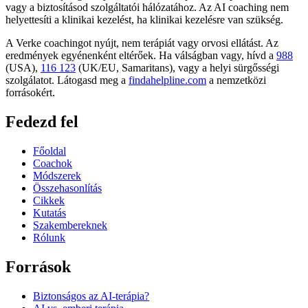
vagy a biztosításod szolgáltatói hálózatához. Az AI coaching nem
helyettesíti a klinikai kezelést, ha klinikai kezelésre van szükség.
A Verke coachingot nyújt, nem terápiát vagy orvosi ellátást. Az
eredmények egyénenként eltérőek. Ha válságban vagy, hívd a
988
(USA),
116 123
(UK/EU, Samaritans),
vagy a helyi sürgősségi
szolgálatot. Látogasd meg a
findahelpline.com
a nemzetközi
forrásokért.
Fedezd fel
Főoldal
Coachok
Módszerek
Összehasonlítás
Cikkek
Kutatás
Szakembereknek
Rólunk
Források
Biztonságos az AI-terápia?