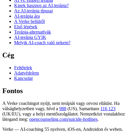
AI vs. emberi terápia
Kinek hasznos az AI-terápia?
Az AI-terápia típusai
AI-terápia ára
A Verke belülről
Első lépések
Terápia-alternatívák
AI-terápia GYIK
Melyik AI-coach való nekem?
Cég
Feltételek
Adatvédelem
Kapcsolat
Fontos
A Verke coachingot nyújt, nem terápiát vagy orvosi ellátást. Ha
válsághelyzetben vagy, hívd a
988
(US), Samaritans
116 123
(UK/EU), vagy a helyi mentőszolgálatot. Nemzetközi vonalakhoz
látogasd meg:
opencounseling.com/suicide-hotlines
.
Verke — AI-coaching 55 nyelven, iOS-en, Androidon és weben.