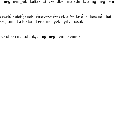
yeket még nem publikálták, ott csendben maradunk, amíg meg nem
ezető kutatójának témavezetésével; a Verke által használt hat
zzé, amint a lektorált eredmények nyilvánosak.
tt csendben maradunk, amíg meg nem jelennek.