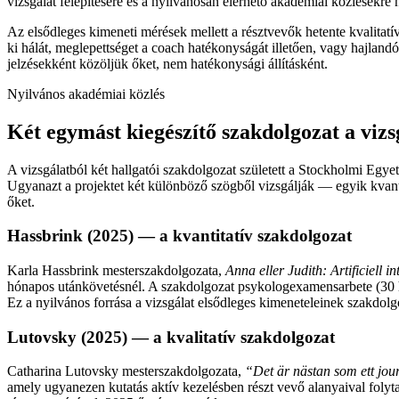
vizsgálat felépítésére és a nyilvánosan elérhető akadémiai közlésekre 
Az elsődleges kimeneti mérések mellett a résztvevők hetente kvalitatív
ki hálát, meglepettséget a coach hatékonyságát illetően, vagy hajlandó
jelzésekként közöljük őket, nem hatékonysági állításként.
Nyilvános akadémiai közlés
Két egymást kiegészítő szakdolgozat a vizs
A vizsgálatból két hallgatói szakdolgozat született a Stockholmi Egy
Ugyanazt a projektet két különböző szögből vizsgálják — egyik kvantita
őket.
Hassbrink (2025) — a kvantitatív szakdolgozat
Karla Hassbrink mesterszakdolgozata,
Anna eller Judith: Artificiell in
hónapos utánkövetésnél. A szakdolgozat psykologexamensarbete (30 h
Ez a nyilvános forrása a vizsgálat elsődleges kimeneteleinek szakdolg
Lutovsky (2025) — a kvalitatív szakdolgozat
Catharina Lutovsky mesterszakdolgozata,
“Det är nästan som ett jou
amely ugyanezen kutatás aktív kezelésben részt vevő alanyaival folyta