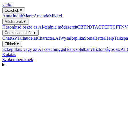
verke
Coachok
▼
Anna
Judith
Marie
Amanda
Mikkel
Módszerek
▼
Hasonlítsd össze az AI-terápia módszereit
CBT
PDT
ACT
EFT
CFT
NV
Összehasonlítás
▼
ChatGPT
Claude.ai
Character.AI
Wysa
Replika
Sonia
BetterHelp
Talkspa
Cikkek
▼
Szkeptikus vagy az AI-coachinggal kapcsolatban?
Biztonságos az AI-t
Kutatás
Szakembereknek