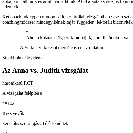
abba, amit állítunk és amit nem állítunk. Ahol a kutatás erős, ezt 
jelennek.
Két coachunk éppen randomizált, kontrollált vizsgálatban vesz részt a
coachingmódszer mindegyikének saját, független, lektorált bizonyíték
“
Ahol a kutatás erős, ezt kimondjuk; ahol fejlődőben va
—
A Verke szerkesztői mércéje ezen az oldalon
Stockholmi Egyetem
Az Anna vs. Judith vizsgálat
háromkarú RCT
A vizsgálat felépítése
n=102
Résztvevők
Szociális szorongással élő felnőttek