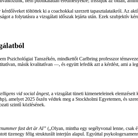
hivatkozunk, nem publikálatlan eredményekre; frissítjük az oldalt, amin
 kérdőíveket töltöttek ki a coachokkal szerzett tapasztalataikról. Az akt
ságot a folytatásra a vizsgálati időszak lejárta után. Ezek szubjektív k
gálatból
etem Pszichológiai Tanszékén, mindkettőt Carlbring professzor témaveze
tívan, másik kvalitatívan —, és együtt lefedik azt a kérdést, ami a legt
telligens vid social ångest
, a vizsgálat tüneti kimeneteleinek elemzéseit
p), amelyet 2025 őszén védtek meg a Stockholmi Egyetemen, és szerepe
ozati szintű közlésének.
rnummer fast det är AI”
(
„Olyan, mintha egy segélyvonal lenne, csak 
tott tizenegy félig strukturált interjún alapul. Egyúttal psykologexam