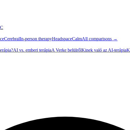
C
ce
Cerebral
In-person therapy
Headspace
Calm
All comparisons →
erápia?
AI vs. emberi terápia
A Verke belülről
Kinek való az AI-terápia
K