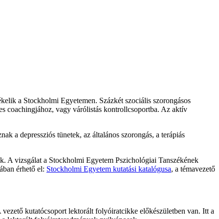
tékelik a Stockholmi Egyetemen. Százkét szociális szorongásos
ses coachingjához, vagy várólistás kontrollcsoportba. Az aktív
ak a depressziós tünetek, az általános szorongás, a terápiás
nak. A vizsgálat a Stockholmi Egyetem Pszichológiai Tanszékének
ában érhető el:
Stockholmi Egyetem kutatási katalógusa
, a témavezető
zető kutatócsoport lektorált folyóiratcikke előkészületben van. Itt a