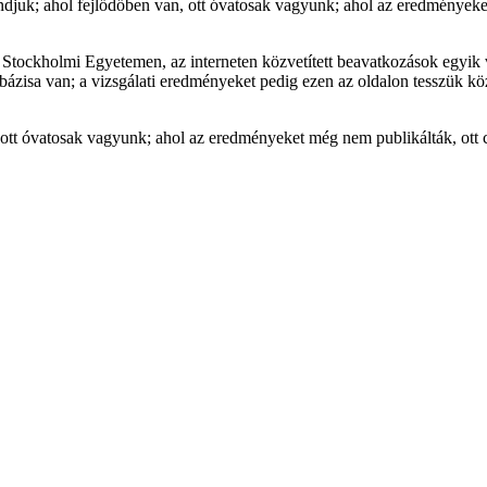
kimondjuk; ahol fejlődőben van, ott óvatosak vagyunk; ahol az eredmén
 Stockholmi Egyetemen, az interneten közvetített beavatkozások egyik v
bázisa van; a vizsgálati eredményeket pedig ezen az oldalon tesszük kö
n, ott óvatosak vagyunk; ahol az eredményeket még nem publikálták, o