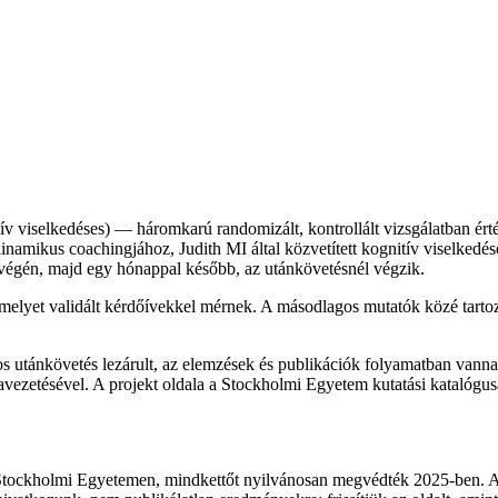
ív viselkedéses) — háromkarú randomizált, kontrollált vizsgálatban ér
dinamikus coachingjához, Judith MI által közvetített kognitív viselkedé
ió végén, majd egy hónappal később, az utánkövetésnél végzik.
melyet validált kérdőívekkel mérnek. A másodlagos mutatók közé tartozn
pos utánkövetés lezárult, az elemzések és publikációk folyamatban van
mavezetésével. A projekt oldala a Stockholmi Egyetem kutatási katalógus
 Stockholmi Egyetemen, mindkettőt nyilvánosan megvédték 2025-ben. A ve