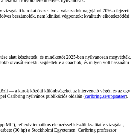
t a lektorált folyóirateredmények nyilvánosak.
ív vizsgálati karokat összesítve a válaszadók nagyjából 70%-a fejezett
érdőíves beszámolók, nem klinikai végpontok; kvalitatív elköteleződési
tése alatt készítették, és mindkettőt 2025-ben nyilvánosan megvédték.
öbb olvasót érdekli: segítettek-e a coachok, és milyen volt használni
 közli — a karok közötti különbségeket az intervenció végén és az egy
l Carlbring nyilvános publikációs oldalán (
carlbring.se/uppsatser
).
épp MI”
)
, reflexív tematikus elemzéssel készült kvalitatív vizsgálat,
ensarbete (30 hp) a Stockholmi Egyetemen, Carlbring professzor