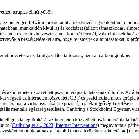
tített terápiás élményéből:
 ez mit enged felszínre hozni, amit a résztvevők egyébként nem mond
natokban, munkaidőn kívül is) és kockázat (túlzott támaszkodás, elmos
seinek és kontextusvesztéseinek konkrét formái, valamint ezek hatása 
tvevők a beszélgetéseket arra, hogy felismerjék a mintázatokat, kiprób
erinti idézetei a szakdolgozatába tartoznak, nem a marketingünkbe.
s az interneten közvetített pszichoterápia kutatásának úttörője. Az álta
okat végzett az interneten közvetített CBT és pszichodinamikus terápia
mikus terápia, a virtuálisvalóság-expozíció, a játékfüggőség kezelése 
igitális mentális egészség területén. Carlbring a Stockholmi Egyetem vi
intelligencia legitimitását az interneten közvetített pszichoterápia kut
dance
(
Carlbring et al., 2023, Internet Interventions
)
megnyitotta a párbe
kozásként említjük: annak a tágabb kutatási területnek a keretét adja,