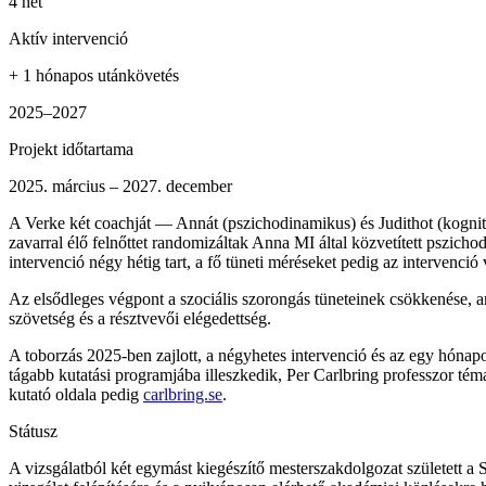
4 hét
Aktív intervenció
+ 1 hónapos utánkövetés
2025–2027
Projekt időtartama
2025. március – 2027. december
A Verke két coachját — Annát (pszichodinamikus) és Judithot (kognit
zavarral élő felnőttet randomizáltak Anna MI által közvetített pszicho
intervenció négy hétig tart, a fő tüneti méréseket pedig az intervenc
Az elsődleges végpont a szociális szorongás tüneteinek csökkenése, a
szövetség és a résztvevői elégedettség.
A toborzás 2025-ben zajlott, a négyhetes intervenció és az egy hóna
tágabb kutatási programjába illeszkedik, Per Carlbring professzor té
kutató oldala pedig
carlbring.se
.
Státusz
A vizsgálatból két egymást kiegészítő mesterszakdolgozat született a