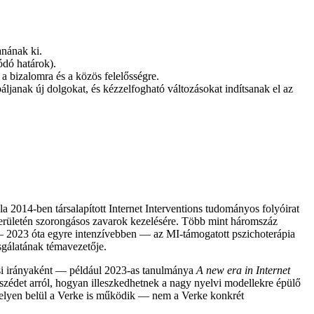
anának ki.
ódó határok).
a bizalomra és a közös felelősségre.
áljanak új dolgokat, és kézzelfogható változásokat indítsanak el az
la 2014-ben társalapított Internet Interventions tudományos folyóirat
 területén szorongásos zavarok kezelésére. Több mint háromszáz
és — 2023 óta egyre intenzívebben — az MI-támogatott pszichoterápia
zsgálatának témavezetője.
atási irányaként — például 2023-as tanulmánya
A new era in Internet
szédet arról, hogyan illeszkedhetnek a nagy nyelvi modellekre épülő
 amelyen belül a Verke is működik — nem a Verke konkrét