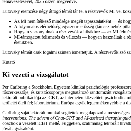
témavezetésével, 2025 őszén megvédve.
Lutovsky elemzése négy átfogó témát tár fel a résztvevők MI-vel közve
Az MI nem ítélkező minősége megélt tapasztalatként — és hogy
A folyamatos elérhetőség egyszerre erősség (támasz nehéz pilla
Hogyan viszonyulnak a résztvevők a hibákhoz — az MI félreérté
MI-támogatott felismerés és változás — hogyan használták a rész
életükben.
Lutovsky témáit csak fogalmi szinten ismertetjük. A résztvevők szó sz
Kutató
Ki vezeti a vizsgálatot
Per Carlbring a Stockholmi Egyetem klinikai pszichológia professzora é
főszerkesztője, és kutatócsoportja meghatározó randomizált vizsgálat
lektorált publikációja az iCBT, az interneten közvetített pszichodina
területét öleli fel; laboratóriuma Európa egyik legtermékenyebbje a d
Carlbring saját lektorált munkái segítettek megalapozni a mesterséges 
interventions: The advent of Chat-GPT and AI-assisted therapist gui
coachok a vezetett iCBT mellé. Független, szakmailag lektorált hivat
jóváhagyásaként.