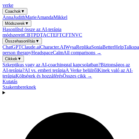
verke
Coachok
▼
Anna
Judith
Marie
Amanda
Mikkel
Módszerek
▼
Hasonlítsd össze az AI-terápia
módszereit
CBT
PDT
ACT
EFT
CFT
NVC
Összehasonlítás
▼
ChatGPT
Claude.ai
Character.AI
Wysa
Replika
Sonia
BetterHelp
Talkspa
person therapy
Headspace
Calm
All comparisons →
Cikkek
▼
Szkeptikus vagy az AI-coachinggal kapcsolatban?
Biztonságos az
AI-terápia?
AI vs. emberi terápia
A Verke belülről
Kinek való az AI-
terápia
Költségek és hozzáférés
Összes cikk →
Kutatás
Szakembereknek