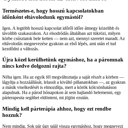
Természetes-e, hogy hosszú kapcsolatokban
időnként eltávolodunk egymástól?
Igen. A legtöbb hosszú kapcsolat időről időre átmegy közelibb és
távolibb szakaszokon. Az elsodródás általában azt tükrözi, milyen
körbe csúsztatok bele ketten — nem azt, mennyi szeretet maradt. Az
eltávolodás megnevezése gyakran az első lépés, ami után el tud
kezdődni a változás.
Újra közel kerülhetünk egymáshoz, ha a páromnak
nincs kedve dolgozni rajta?
Néha igen. Ha az egyik fél megváltoztatja a saját részét a körben —
lágyítja a hozzáállását, lelassít a kiváltó pillanatokban —, az gyakran
a másik viselkedését is elmozdítja, mert a körök kölcsönhatáson
alapulnak. Ha a párod hónapokon át sem hajlandó belemenni, egy
párterapeuta segíthet eldönteni, mi jöjjön ezután.
Mindig kell párterápia ahhoz, hogy ezt rendbe
hozzuk?
Nem mindig. Sok pár úgy talál vissza egymáshoz, hogy megnevezi