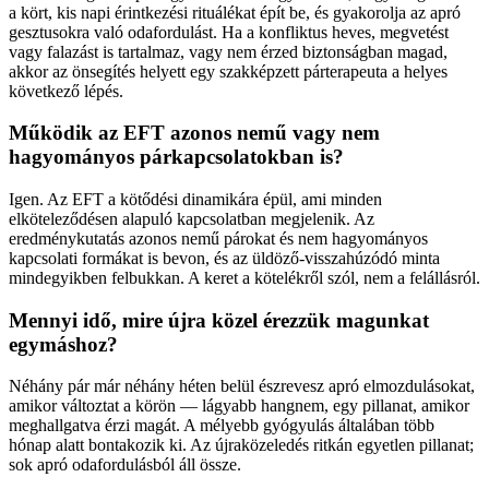
a kört, kis napi érintkezési rituálékat épít be, és gyakorolja az apró
gesztusokra való odafordulást. Ha a konfliktus heves, megvetést
vagy falazást is tartalmaz, vagy nem érzed biztonságban magad,
akkor az önsegítés helyett egy szakképzett párterapeuta a helyes
következő lépés.
Működik az EFT azonos nemű vagy nem
hagyományos párkapcsolatokban is?
Igen. Az EFT a kötődési dinamikára épül, ami minden
elköteleződésen alapuló kapcsolatban megjelenik. Az
eredménykutatás azonos nemű párokat és nem hagyományos
kapcsolati formákat is bevon, és az üldöző-visszahúzódó minta
mindegyikben felbukkan. A keret a kötelékről szól, nem a felállásról.
Mennyi idő, mire újra közel érezzük magunkat
egymáshoz?
Néhány pár már néhány héten belül észrevesz apró elmozdulásokat,
amikor változtat a körön — lágyabb hangnem, egy pillanat, amikor
meghallgatva érzi magát. A mélyebb gyógyulás általában több
hónap alatt bontakozik ki. Az újraközeledés ritkán egyetlen pillanat;
sok apró odafordulásból áll össze.