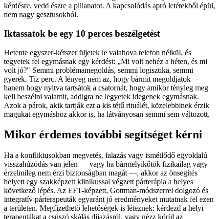
kérdésre, vedd észre a pillanatot. A kapcsolódás apró letétekből épül,
nem nagy gesztusokból.
Iktassatok be egy 10 perces beszélgetést
Hetente egyszer-kétszer üljetek le valahova telefon nélkül, és
tegyetek fel egymásnak egy kérdést: „Mi volt nehéz a héten, és mi
volt jó?" Semmi problémamegoldás, semmi logisztika, semmi
gyerek. Tíz perc. A lényeg nem az, hogy bármit megoldjatok —
hanem hogy nyitva tartsátok a csatornát, hogy amikor tényleg meg
kell beszélni valamit, addigra ne legyetek idegenek egymásnak.
Azok a párok, akik tartják ezt a kis tétű rituálét, közelebbinek érzik
magukat egymáshoz akkor is, ha látványosan semmi sem változott.
Mikor érdemes további segítséget kérni
Ha a konfliktusokban megvetés, falazás vagy ismétlődő egyoldalú
visszahúzódás van jelen — vagy ha bármelyikőtök fizikailag vagy
érzelmileg nem érzi biztonságban magát —, akkor az önsegítés
helyett egy szakképzett klinikussal végzett párterápia a helyes
következő lépés. Az EFT-képzett, Gottman-módszerrel dolgozó és
integratív párterapeuták egyaránt jó eredményeket mutatnak fel ezen
a területen. Megfizethető lehetőségek is léteznek: kérdezd a helyi
terapeutákat a csúszó skálás díjazásról, vagy nézz körül az