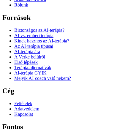
Rólunk
Források
Biztonságos az AI-terápia?
AI vs. emberi terápia
Kinek hasznos az AI-terápia?
Az AI-terápia típusai
AI-terápia ára
A Verke belülről
Első lépések
Terápia-alternatívák
AI-terápia GYIK
Melyik AI-coach való nekem?
Cég
Feltételek
Adatvédelem
Kapcsolat
Fontos