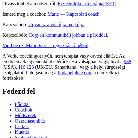
Olvass többet a módszerről:
Érzelemfókuszú terápia (EFT)
.
Ismerd meg a coachot:
Marie — Kapcsolati coach
.
Kapcsolódó:
Ugyanaz a vita újra meg újra
.
Kapcsolódó:
Hogyan kommunikálj jobban a pároddal
.
Vidd be ezt Marie-hez — regisztráció nélkül
A Verke coachingot nyújt, nem terápiát vagy orvosi ellátást. Az
eredmények egyénenként eltérőek. Ha válságban vagy, hívd a
988
(USA),
116 123
(UK/EU, Samaritans),
vagy a helyi sürgősségi
szolgálatot. Látogasd meg a
findahelpline.com
a nemzetközi
forrásokért.
Fedezd fel
Főoldal
Coachok
Módszerek
Összehasonlítás
Cikkek
Kutatás
Szakembereknek