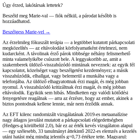
Úgy érzed, lakótársak lettetek?
Beszéld meg Marie-val — fiók nélkül, a párodat később is
hozzáadhatod.
Beszélgess Marie-vel →
Az érzelmileg fókuszált terápia — a legtöbbet kutatott párkapcsolati
megközelítés — az eltávolodást körfolyamatként értelmezi, nem
kudarcként. A távolinak érző párok többsége néhány felismerhető
minta valamelyikébe csúszott bele. A leggyakoribb az, amit a
szakemberek üldöző-visszahúzódó mintának neveznek: az egyik fél
kapcsolatot, közelséget vagy beszélgetést kezdeményez; a másik
visszahúzódik, elhallgat, vagy belemerül a munkába vagy a
telefonjába. Az üldöző elhagyatottnak érzi magát, és még jobban
nyomul. A visszahúzódó kritizáltnak érzi magát, és még jobban
eltávolodik. Egyikük sem hibás. Mindketten egy valódi kötődési
fenyegetésre reagálnak — arra az érzésre, hogy az ember, akinek a
biztos pontodnak kellene lennie, már nem érződik annak.
Az EFT kilenc randomizált vizsgálatának 2019-es metaanalízise
nagy átlagos javulást mutatott a párkapcsolati elégedettségben
(Hedges-g körülbelül 2,0), bár ez az érték kevés vizsgálaton alapul
— egy szélesebb, 33 tanulmányt áttekintő 2022-es elemzés a kezelés
utáni hatást még mindig jelentős g=0,73 értékre tette. Magyarul: