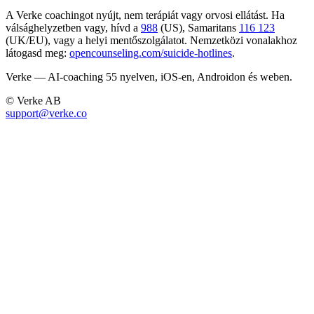
A Verke coachingot nyújt, nem terápiát vagy orvosi ellátást. Ha
válsághelyzetben vagy, hívd a
988
(US), Samaritans
116 123
(UK/EU), vagy a helyi mentőszolgálatot. Nemzetközi vonalakhoz
látogasd meg:
opencounseling.com/suicide-hotlines
.
Verke — AI-coaching 55 nyelven, iOS-en, Androidon és weben.
© Verke AB
support@verke.co