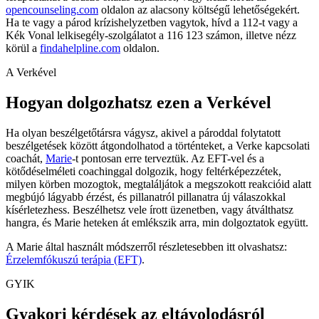
opencounseling.com
oldalon az alacsony költségű lehetőségekért.
Ha te vagy a párod krízishelyzetben vagytok, hívd a 112-t vagy a
Kék Vonal lelkisegély-szolgálatot a 116 123 számon, illetve nézz
körül a
findahelpline.com
oldalon.
A Verkével
Hogyan dolgozhatsz ezen a Verkével
Ha olyan beszélgetőtársra vágysz, akivel a pároddal folytatott
beszélgetések között átgondolhatod a történteket, a Verke kapcsolati
coachát,
Marie
-t pontosan erre terveztük. Az EFT-vel és a
kötődéselméleti coachinggal dolgozik, hogy feltérképezzétek,
milyen körben mozogtok, megtaláljátok a megszokott reakcióid alatt
megbújó lágyabb érzést, és pillanatról pillanatra új válaszokkal
kísérletezhess. Beszélhetsz vele írott üzenetben, vagy átválthatsz
hangra, és Marie heteken át emlékszik arra, min dolgoztatok együtt.
A Marie által használt módszerről részletesebben itt olvashatsz:
Érzelemfókuszú terápia (EFT)
.
GYIK
Gyakori kérdések az eltávolodásról