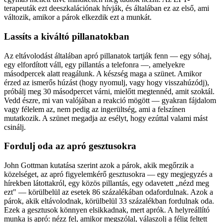
terapeuták ezt deeszkalációnak hívják, és általában ez az első, ami
változik, amikor a párok elkezdik ezt a munkát.
Lassíts a kiváltó pillanatokban
Az eltávolodást általában apró pillanatok tartják fenn — egy sóhaj,
egy elfordított váll, egy pillantás a telefonra —, amelyekre
másodpercek alatt reagálunk. A készség maga a szünet. Amikor
érzed az ismerős húzást (hogy nyomulj, vagy hogy visszahúzódj),
próbálj meg 30 másodpercet várni, mielőtt megtennéd, amit szoktál.
Vedd észre, mi van valójában a reakció mögött — gyakran fájdalom
vagy félelem az, nem pedig az ingerültség, ami a felszínen
mutatkozik. A szünet megadja az esélyt, hogy ezúttal valami mást
csinálj.
Fordulj oda az apró gesztusokra
John Gottman kutatása szerint azok a párok, akik megőrzik a
közelséget, az apró figyelemkérő gesztusokra — egy megjegyzés a
hírekben látottakról, egy közös pillantás, egy odavetett „nézd meg
ezt" — körülbelül az esetek 86 százalékában odafordulnak. Azok a
párok, akik eltávolodnak, körülbelül 33 százalékban fordulnak oda.
Ezek a gesztusok könnyen elsikkadnak, mert aprók. A helyreállító
munka is apró: nézz fel, amikor megszólal, válaszolj a félig feltett