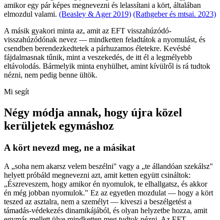
amikor egy pár képes megnevezni és lelassítani a kört, általában
elmozdul valami.
(Beasley & Ager 2019)
(Rathgeber és mtsai. 2023)
A másik gyakori minta az, amit az EFT visszahúzódó-
visszahúzódónak nevez — mindketten feladtátok a nyomulást, és
csendben berendezkedtetek a párhuzamos életekre. Kevésbé
fájdalmasnak tűnik, mint a veszekedés, de itt él a legmélyebb
eltávolodás. Bármelyik minta enyhülhet, amint kívülről is rá tudtok
nézni, nem pedig benne ültök.
Mi segít
Négy módja annak, hogy újra közel
kerüljetek egymáshoz
A kört nevezd meg, ne a másikat
A „soha nem akarsz velem beszélni" vagy a „te állandóan szekálsz"
helyett próbáld megnevezni azt, amit ketten együtt csináltok:
„Észreveszem, hogy amikor én nyomulok, te elhallgatsz, és akkor
én még jobban nyomulok." Ez az egyetlen mozdulat — hogy a kört
teszed az asztalra, nem a személyt — kiveszi a beszélgetést a
támadás-védekezés dinamikájából, és olyan helyzetbe hozza, amit
egymás mellett ülve mindketten meg tudtok nézni. Az EFT-