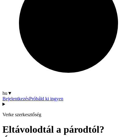
hu
▼
Bejelentkezés
Próbáld ki ingyen
Verke szerkesztőség
Eltávolodtál a párodtól?