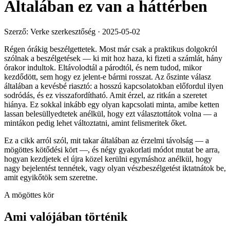
Általában ez van a háttérben
Szerző: Verke szerkesztőség
·
2025-05-02
Régen órákig beszélgettetek. Most már csak a praktikus dolgokról
szólnak a beszélgetések — ki mit hoz haza, ki fizeti a számlát, hány
órakor indultok. Eltávolodtál a párodtól, és nem tudod, mikor
kezdődött, sem hogy ez jelent-e bármi rosszat. Az őszinte válasz
általában a kevésbé riasztó: a hosszú kapcsolatokban előfordul ilyen
sodródás, és ez visszafordítható. Amit érzel, az ritkán a szeretet
hiánya. Ez sokkal inkább egy olyan kapcsolati minta, amibe ketten
lassan belesüllyedtetek anélkül, hogy ezt választottátok volna — a
mintákon pedig lehet változtatni, amint felismeritek őket.
Ez a cikk arról szól, mit takar általában az érzelmi távolság — a
mögöttes kötődési kört —, és négy gyakorlati módot mutat be arra,
hogyan kezdjetek el újra közel kerülni egymáshoz anélkül, hogy
nagy bejelentést tennétek, vagy olyan vészbeszélgetést iktatnátok be,
amit egyikőtök sem szeretne.
A mögöttes kör
Ami valójában történik