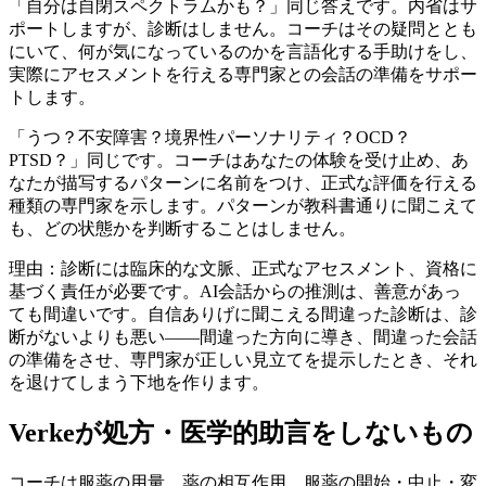
「自分は自閉スペクトラムかも？」同じ答えです。内省はサ
ポートしますが、診断はしません。コーチはその疑問ととも
にいて、何が気になっているのかを言語化する手助けをし、
実際にアセスメントを行える専門家との会話の準備をサポー
トします。
「うつ？不安障害？境界性パーソナリティ？OCD？
PTSD？」同じです。コーチはあなたの体験を受け止め、あ
なたが描写するパターンに名前をつけ、正式な評価を行える
種類の専門家を示します。パターンが教科書通りに聞こえて
も、どの状態かを判断することはしません。
理由：診断には臨床的な文脈、正式なアセスメント、資格に
基づく責任が必要です。AI会話からの推測は、善意があっ
ても間違いです。自信ありげに聞こえる間違った診断は、診
断がないよりも悪い——間違った方向に導き、間違った会話
の準備をさせ、専門家が正しい見立てを提示したとき、それ
を退けてしまう下地を作ります。
Verkeが処方・医学的助言をしないもの
コーチは服薬の用量、薬の相互作用、服薬の開始・中止・変