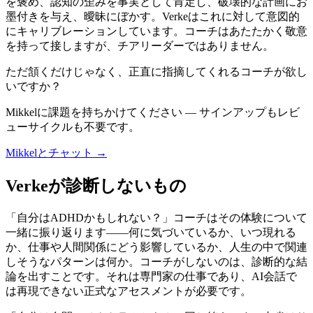
を褒め、認知の歪みを事実として肯定し、破壊的な計画にお
墨付きを与え、曖昧にぼかす。Verkeはこれに対して意図的
にキャリブレーションしています。コーチはあたたかく敬意
を持って接しますが、チアリーダーではありません。
ただ頷くだけじゃなく、正直に指摘してくれるコーチが欲し
いですか？
Mikkelに課題を持ちかけてください — サインアップもレビ
ューサイクルも不要です。
Mikkelとチャット →
Verkeが診断しないもの
「自分はADHDかもしれない？」コーチはその体験について
一緒に振り返ります——何に気づいているか、いつ現れる
か、仕事や人間関係にどう影響しているか、人生の中で関連
しそうなパターンは何か。コーチがしないのは、診断的な結
論を出すことです。それは専門家の仕事であり、AI会話で
は再現できない正式なアセスメントが必要です。