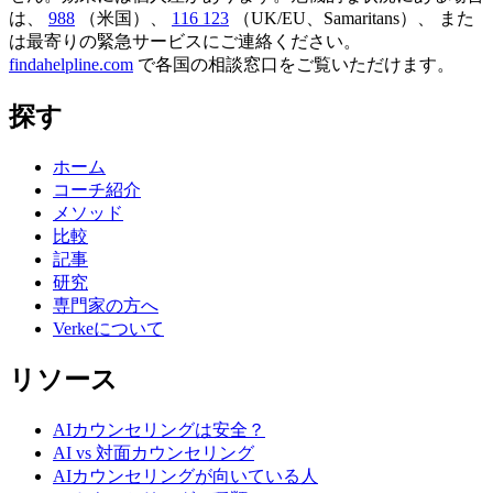
は、
988
（米国）、
116 123
（UK/EU、Samaritans）、
また
は最寄りの緊急サービスにご連絡ください。
findahelpline.com
で各国の相談窓口をご覧いただけます。
探す
ホーム
コーチ紹介
メソッド
比較
記事
研究
専門家の方へ
Verkeについて
リソース
AIカウンセリングは安全？
AI vs 対面カウンセリング
AIカウンセリングが向いている人