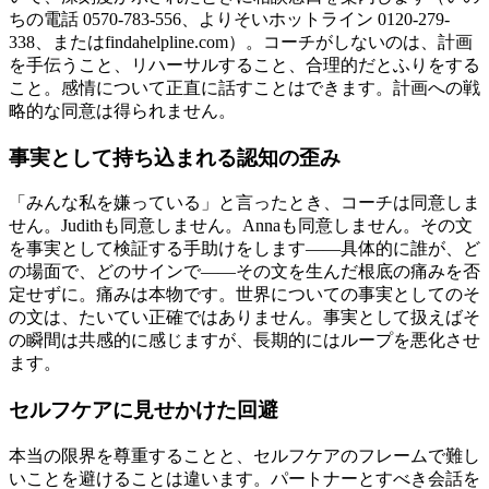
ちの電話 0570-783-556、よりそいホットライン 0120-279-
338、またはfindahelpline.com）。コーチがしないのは、計画
を手伝うこと、リハーサルすること、合理的だとふりをする
こと。感情について正直に話すことはできます。計画への戦
略的な同意は得られません。
事実として持ち込まれる認知の歪み
「みんな私を嫌っている」と言ったとき、コーチは同意しま
せん。Judithも同意しません。Annaも同意しません。その文
を事実として検証する手助けをします——具体的に誰が、ど
の場面で、どのサインで——その文を生んだ根底の痛みを否
定せずに。痛みは本物です。世界についての事実としてのそ
の文は、たいてい正確ではありません。事実として扱えばそ
の瞬間は共感的に感じますが、長期的にはループを悪化させ
ます。
セルフケアに見せかけた回避
本当の限界を尊重することと、セルフケアのフレームで難し
いことを避けることは違います。パートナーとすべき会話を