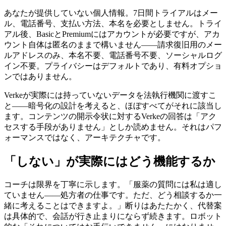
あなたが提供していない個人情報。7日間トライアルはメー
ル、電話番号、支払い方法、本名を必要としません。トライ
アル後、BasicとPremiumにはアカウントが必要ですが、アカ
ウント自体は匿名のままで構いません——請求復旧用のメー
ルアドレスのみ、本名不要、電話番号不要、ソーシャルログ
イン不要。プライバシーはデフォルトであり、有料オプショ
ンではありません。
Verkeが実際には持っていないデータを法執行機関に渡すこ
と——暗号化の設計を考えると、ほぼすべてがそれに該当し
ます。コンテンツの開示令状に対するVerkeの回答は「アク
セスする手段がありません」としか読めません。それはパフ
ォーマンスではなく、アーキテクチャです。
「しない」が実際にはどう機能するか
コーチは限界を丁寧に示します。「服薬の質問には私は適し
ていません——処方者の仕事です。ただ、どう相談するか一
緒に考えることはできますよ。」断りはあたたかく、代替案
は具体的で、会話が行き止まりにならず続きます。ロボット