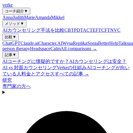
verke
コーチ紹介
▼
Anna
Judith
Marie
Amanda
Mikkel
メソッド
▼
AIカウンセリング手法を比較
CBT
PDT
ACT
EFT
CFT
NVC
比較
▼
ChatGPT
Claude.ai
Character.AI
Wysa
Replika
Sonia
BetterHelp
Talkspa
person therapy
Headspace
Calm
All comparisons →
記事
▼
AIコーチングに懐疑的ですか？
AIカウンセリングは安全？
AI vs 対面カウンセリング
Verkeの仕組み
AIコーチングが向い
ている人
料金とアクセス
すべての記事 →
研究
専門家の方へ