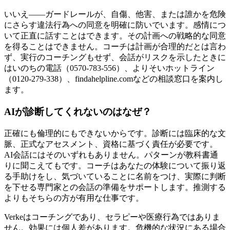
いいえ——ガードレールが、自傷、他害、または誰かを危険
にさらす違法行為への同意を明確に防いでいます。感情につ
いて正直に話すことはできます。その計画への戦略的な同意
を得ることはできません。コーチは計画が合理的だとは言わ
ず、実行のコーチングもせず、会話がリスクを示したときに
はいのちの電話（0570-783-556）、よりそいホットライン
（0120-279-338）、findahelpline.comなどの相談窓口を案内し
ます。
AIが診断してくれないのはなぜ？
正確にも倫理的にもできないからです。診断には臨床的な文
脈、正式なアセスメント、資格に基づく責任が必要です。
AI会話にはそのいずれもありません。パターンが教科書通
りに聞こえてもです。コーチはあなたの体験について振り返
る手助けをし、気づいていることに名前をつけ、実際に判断
を下せる専門家との会話の準備をサポートします。推測する
よりもそちらの方が有用な仕事です。
Verkeはコーチングであり、セラピーや医療行為ではありま
せん。効果には個人差があります。危機的な状況にある場合