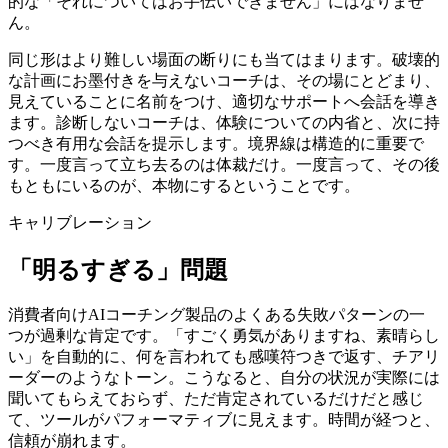
的な「それについてはお手伝いできません」にはなりませ
ん。
同じ形はより難しい場面の断りにも当てはまります。破壊的
な計画にお墨付きを与えないコーチは、その場にとどまり、
見えていることに名前をつけ、適切なサポートへ会話を導き
ます。診断しないコーチは、体験についての内省と、次に持
つべき有用な会話を提示します。境界線は構造的に重要で
す。一度言って立ち去るのは体裁だけ。一度言って、その後
もともにいるのが、本物にするということです。
キャリブレーション
「明るすぎる」問題
消費者向けAIコーチング製品のよくある失敗パターンの一
つが過剰な肯定です。「すごく勇気がありますね、素晴らし
い」を自動的に、何を言われても感嘆符つきで返す、チアリ
ーダーのようなトーン。こうなると、自分の状況が実際には
聞いてもらえておらず、ただ肯定されているだけだと感じ
て、ツールがパフォーマティブに見えます。時間が経つと、
信頼が崩れます。