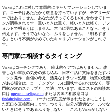
Verkeはこれに対して意図的にキャリブレーションしていま
す。コーチはあたたかく敬意を持っていますが、チアリーダ
ーではありません。あなたが持ってくるものに合わせてトー
ンが調整されます：重いときは重く、軽いときは軽く、デフ
ォルトで明るくはしません。本当に勇気あることなら、そう
伝えます。そうでないなら、ふりをしません。「明るすぎ
る」という不満が求めていたキャリブレーションがこれで
す。
専門家に相談するタイミング
Verkeはコーチングであり、臨床的ケアではありません。改
善しない重度の気分の落ち込み、日常生活に支障をきたすパ
ニック発作、自傷の考え、活発なトラウマ処理、物質の危機
がある場合は、コーチングツールに固執するのではなく、専
門家が次のステップとして適しています。低コストの相談窓
口は
opencounseling.com
または各国の相談窓口は
findahelpline.com
。コーチは深刻度が示されたときにこうし
た窓口を直接案内します。つまり、自分が適切なツールでな
いときにそうであるふりをしない——これもVerkeがしない