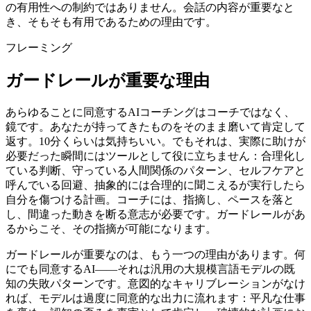
の有用性への制約ではありません。会話の内容が重要なと
き、そもそも有用であるための理由です。
フレーミング
ガードレールが重要な理由
あらゆることに同意するAIコーチングはコーチではなく、
鏡です。あなたが持ってきたものをそのまま磨いて肯定して
返す。10分くらいは気持ちいい。でもそれは、実際に助けが
必要だった瞬間にはツールとして役に立ちません：合理化し
ている判断、守っている人間関係のパターン、セルフケアと
呼んでいる回避、抽象的には合理的に聞こえるが実行したら
自分を傷つける計画。コーチには、指摘し、ペースを落と
し、間違った動きを断る意志が必要です。ガードレールがあ
るからこそ、その指摘が可能になります。
ガードレールが重要なのは、もう一つの理由があります。何
にでも同意するAI——それは汎用の大規模言語モデルの既
知の失敗パターンです。意図的なキャリブレーションがなけ
れば、モデルは過度に同意的な出力に流れます：平凡な仕事