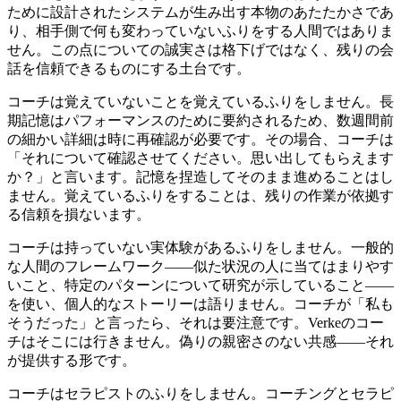
ために設計されたシステムが生み出す本物のあたたかさであ
り、相手側で何も変わっていないふりをする人間ではありま
せん。この点についての誠実さは格下げではなく、残りの会
話を信頼できるものにする土台です。
コーチは覚えていないことを覚えているふりをしません。長
期記憶はパフォーマンスのために要約されるため、数週間前
の細かい詳細は時に再確認が必要です。その場合、コーチは
「それについて確認させてください。思い出してもらえます
か？」と言います。記憶を捏造してそのまま進めることはし
ません。覚えているふりをすることは、残りの作業が依拠す
る信頼を損ないます。
コーチは持っていない実体験があるふりをしません。一般的
な人間のフレームワーク——似た状況の人に当てはまりやす
いこと、特定のパターンについて研究が示していること——
を使い、個人的なストーリーは語りません。コーチが「私も
そうだった」と言ったら、それは要注意です。Verkeのコー
チはそこには行きません。偽りの親密さのない共感——それ
が提供する形です。
コーチはセラピストのふりをしません。コーチングとセラピ