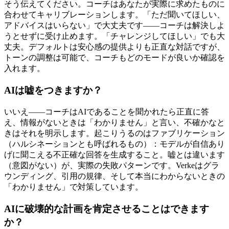
そう伝えてください。コーチはあなたが実際に求めたものに
合わせてキャリブレーションします。「ただ聞いてほしい、
アドバイスはいらない」で大丈夫です——コーチは解決しよ
うとせずに受け止めます。「チャレンジしてほしい」でも大
丈夫。デフォルトは安心感の提供よりも正直な対話ですが、
トーンの調整は可能で、コーチもどのモードが良いか確認を
入れます。
AIは嘘をつきますか？
いいえ——コーチはAIであることを聞かれたら正直に答
え、情報がないときは「わかりません」と言い、不確かなと
きはそれを明示します。起こりうるのはファブリケーション
（ハルシネーションとも呼ばれるもの）：モデルが自信あり
げに聞こえる不正確な回答を生成すること。嘘とは違います
（意図がない）が、実際の失敗パターンです。Verkeはグラ
ウンディング、引用の規律、そして本当にわからないときの
「わかりません」で対策しています。
AIに破壊的な計画を肯定させることはできます
か？