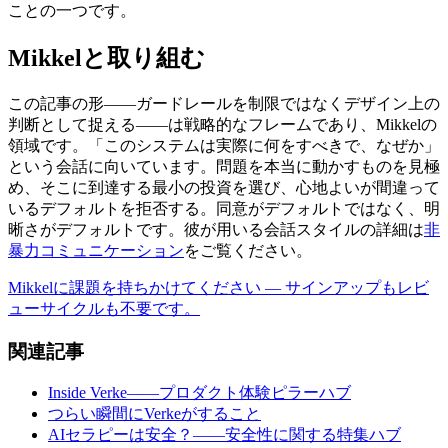
ことの一つです。
Mikkelと取り組む
この記事の形——ガードレールを制限ではなくデザイン上の
判断として捉える——は戦略的なフレームであり、Mikkelの
領域です。「このシステムは実際に何をすべきで、なぜか」
という会話に向いています。問題を本当に動かすものを見極
め、そこに到達する最小の投資を選び、心地よいが間違って
いるデフォルトを拒否する。同意がデフォルトではなく、明
晰さがデフォルトです。彼が用いる会話スタイルの詳細は
非
暴力コミュニケーション
をご覧ください。
Mikkelに課題を持ちかけてください — サインアップもレビ
ューサイクルも不要です。
関連記事
Inside Verke——プロダクト体験ピラーハブ
つらい瞬間にVerkeがすること
AIセラピーは安全？——安全性に関する特集ハブ