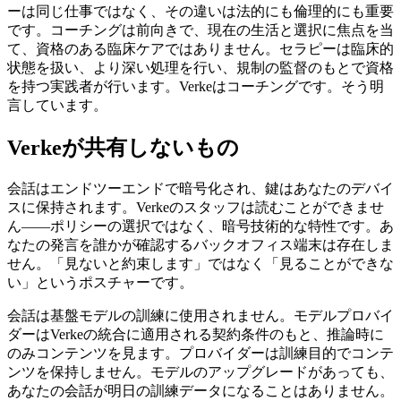
ーは同じ仕事ではなく、その違いは法的にも倫理的にも重要
です。コーチングは前向きで、現在の生活と選択に焦点を当
て、資格のある臨床ケアではありません。セラピーは臨床的
状態を扱い、より深い処理を行い、規制の監督のもとで資格
を持つ実践者が行います。Verkeはコーチングです。そう明
言しています。
Verkeが共有しないもの
会話はエンドツーエンドで暗号化され、鍵はあなたのデバイ
スに保持されます。Verkeのスタッフは読むことができませ
ん——ポリシーの選択ではなく、暗号技術的な特性です。あ
なたの発言を誰かが確認するバックオフィス端末は存在しま
せん。「見ないと約束します」ではなく「見ることができな
い」というポスチャーです。
会話は基盤モデルの訓練に使用されません。モデルプロバイ
ダーはVerkeの統合に適用される契約条件のもと、推論時に
のみコンテンツを見ます。プロバイダーは訓練目的でコンテ
ンツを保持しません。モデルのアップグレードがあっても、
あなたの会話が明日の訓練データになることはありません。