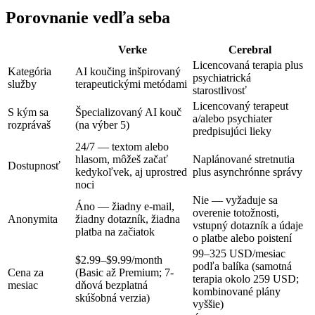
Porovnanie vedľa seba
Verke
Cerebral
Licencovaná terapia plus
Kategória
AI koučing inšpirovaný
psychiatrická
služby
terapeutickými metódami
starostlivosť
Licencovaný terapeut
S kým sa
Špecializovaný AI kouč
a/alebo psychiater
rozprávaš
(na výber 5)
predpisujúci lieky
24/7 — textom alebo
hlasom, môžeš začať
Naplánované stretnutia
Dostupnosť
kedykoľvek, aj uprostred
plus asynchrónne správy
noci
Nie — vyžaduje sa
Áno — žiadny e-mail,
overenie totožnosti,
Anonymita
žiadny dotazník, žiadna
vstupný dotazník a údaje
platba na začiatok
o platbe alebo poistení
99–325 USD/mesiac
$2.99–$9.99/month
podľa balíka (samotná
Cena za
(Basic až Premium; 7-
terapia okolo 259 USD;
mesiac
dňová bezplatná
kombinované plány
skúšobná verzia)
vyššie)