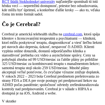
RCT štúdii Štokholmskej univerzity
najčastejšie spomínali tú istú
hŕstku vecí — nepretržitú dostupnosť, priestor bez odsudzovania,
kde môžu byť úprimní, a konkrétne ďalšie kroky — ako to, vďaka
čomu im tento formát sadol.
Čo je Cerebral?
Cerebral je americká telehealth služba na
cerebral.com
, ktorá spája
klientov s licencovanými terapeutmi a psychiatrami — klinikmi,
ktorí môžu poskytovať terapiu, diagnostikovať a viesť liečbu liekmi
pri stavoch ako depresia, úzkosť, nespavosť či ADHD. Klienti
vyplnia online dotazník, dostanú odporúčaného klinika a
starostlivosť prebieha cez video a asynchrónne správy. Ceny sa
pohybujú zhruba od 99 USD/mesiac za ľahšie plány po približne
325 USD/mesiac za kombinovanú terapiu s manažmentom liekov;
samotná terapia stojí okolo 259 USD/mesiac. Mnohé plány
akceptujú veľké poisťovne, čo zvyčajne výrazne znižuje doplatok.
V rokoch 2022 – 2023 bola Cerebral predmetom prešetrovania zo
strany FDA a DEA pre svoje postupy pri predpisovaní liekov na
ADHD počas pandémie; spoločnosť odvtedy zreštrukturalizovala
kontroly nad predpisovaním. Cerebral je v súlade s HIPAA a
dostupná je na iOS, Android a webe.
V skratke