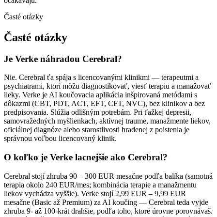
očakávajú.
Časté otázky
Časté otázky
Je Verke náhradou Cerebral?
Nie. Cerebral ťa spája s licencovanými klinikmi — terapeutmi a
psychiatrami, ktorí môžu diagnostikovať, viesť terapiu a manažovať
lieky. Verke je AI koučovacia aplikácia inšpirovaná metódami s
dôkazmi (CBT, PDT, ACT, EFT, CFT, NVC), bez klinikov a bez
predpisovania. Slúžia odlišným potrebám. Pri ťažkej depresii,
samovražedných myšlienkach, aktívnej traume, manažmente liekov,
oficiálnej diagnóze alebo starostlivosti hradenej z poistenia je
správnou voľbou licencovaný klinik.
O koľko je Verke lacnejšie ako Cerebral?
Cerebral stojí zhruba 90 – 300 EUR mesačne podľa balíka (samotná
terapia okolo 240 EUR/mes; kombinácia terapie a manažmentu
liekov vychádza vyššie). Verke stojí 2,99 EUR – 9,99 EUR
mesačne (Basic až Premium) za AI koučing — Cerebral teda vyjde
zhruba 9- až 100-krát drahšie, podľa toho, ktoré úrovne porovnávaš.