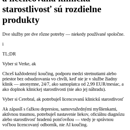
starostlivosť sú rozdielne
produkty
Dve služby pre dve rôzne potreby — niekedy používané spoločne.
i
TL;DR
Vyber si Verke, ak
Chceš každodenný koučing, podporu medzi stretnutiami alebo
priestor bez odsudzovania vo chvíli, keď nie je v službe žiadny
klinik — anonymne, 24/7, ako samoplatca od 2,99 EUR/mesiac, a
ako doplnok klinickej starostlivosti (nie ako jej náhradu).
Vyber si Cerebral, ak potrebuješ licencovanú klinickú starostlivosť
Ak zápasíš s ťažkou depresiou, samovražednými myšlienkami,
aktívnou traumou, potrebuješ nastavenie liekov, oficiálnu diagnózu
alebo starostlivosť hradenú poisťovňou — vtedy je správnou
voľbou licencovaný odborník, nie AI koučing.