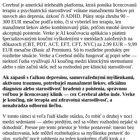
Cerebral je americká telehealth platforma, ktorá ponúka licencovanú
terapiu a psychiatrickú starostlivosť vrátane manažmentu liekov pri
stavoch ako depresia, úzkosť či ADHD. Plány stoja zhruba 90 –
300 EUR mesačne podľa toho, či si vyberieš len terapiu, len
manažment liekov alebo kombinovaný plán, pričom mnohé úrovne
akceptujú poistenie. Verke je AI koučovacia aplikácia s piatimi
špecializovanými koučmi vyškolenými v metódach založených na
dôkazoch (CBT, PDT, ACT, EFT, CFT, NVC) za 2,99 EUR – 9,99
EUR mesačne (Basic až Premium). Sú to rozdielne produkty pre
rozdielne situácie. Verke a Cerebral môžu fungovať aj popri sebe —
niektorí ľudia využívajú AI koučing medzi klinickými stretnutiami
alebo s ním začnú skôr, než sa rozhodnú pre klinickú starostlivosť.
Ak zápasíš s ťažkou depresiou, samovražednými myšlienkami,
aktívnou traumou, potrebuješ manažment liekov, oficiálnu
diagnózu alebo starostlivosť hradenú z poistenia, správnou
voľbou je licencovaný klinik — cez Cerebral alebo inde. Verke
je koučing, nie terapia ani zdravotná starostlivosť, a
nenahrádza odbornú liečbu.
V tomto rámci si veľa ľudí kladie otázku, čo robiť o druhej v noci
medzi sedeniami — alebo predtým, než sa vôbec rozhodnú nejaké si
dohodnúť. Presne pre tento priestor je Verke postavené: miesto bez
odsudzovania, kde môžeš rozbiehajúcu sa myšlienku pretaviť do
slov, rozložiť pocit zahltenia na jeden konkrétny ďalší krok a z