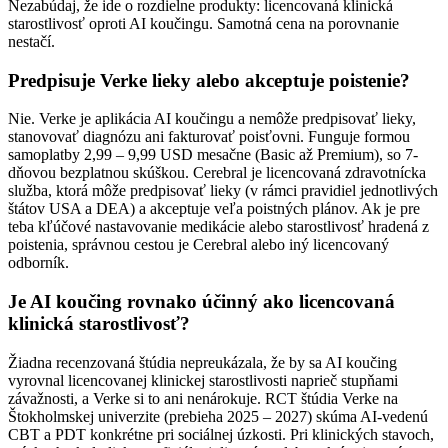
Nezabúdaj, že ide o rozdielne produkty: licencovaná klinická
starostlivosť oproti AI koučingu. Samotná cena na porovnanie
nestačí.
Predpisuje Verke lieky alebo akceptuje poistenie?
Nie. Verke je aplikácia AI koučingu a nemôže predpisovať lieky,
stanovovať diagnózu ani fakturovať poisťovni. Funguje formou
samoplatby 2,99 – 9,99 USD mesačne (Basic až Premium), so 7-
dňovou bezplatnou skúškou. Cerebral je licencovaná zdravotnícka
služba, ktorá môže predpisovať lieky (v rámci pravidiel jednotlivých
štátov USA a DEA) a akceptuje veľa poistných plánov. Ak je pre
teba kľúčové nastavovanie medikácie alebo starostlivosť hradená z
poistenia, správnou cestou je Cerebral alebo iný licencovaný
odborník.
Je AI koučing rovnako účinný ako licencovaná
klinická starostlivosť?
Žiadna recenzovaná štúdia nepreukázala, že by sa AI koučing
vyrovnal licencovanej klinickej starostlivosti naprieč stupňami
závažnosti, a Verke si to ani nenárokuje. RCT štúdia Verke na
Štokholmskej univerzite (prebieha 2025 – 2027) skúma AI-vedenú
CBT a PDT konkrétne pri sociálnej úzkosti. Pri klinických stavoch,