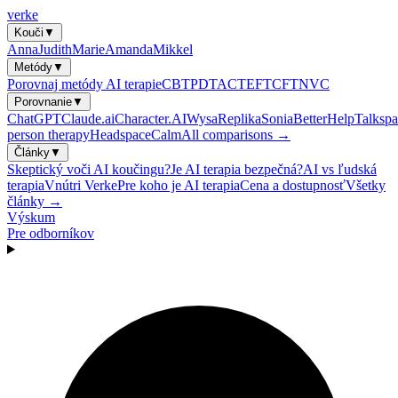
verke
Kouči
▼
Anna
Judith
Marie
Amanda
Mikkel
Metódy
▼
Porovnaj metódy AI terapie
CBT
PDT
ACT
EFT
CFT
NVC
Porovnanie
▼
ChatGPT
Claude.ai
Character.AI
Wysa
Replika
Sonia
BetterHelp
Talkspa
person therapy
Headspace
Calm
All comparisons →
Články
▼
Skeptický voči AI koučingu?
Je AI terapia bezpečná?
AI vs ľudská
terapia
Vnútri Verke
Pre koho je AI terapia
Cena a dostupnosť
Všetky
články →
Výskum
Pre odborníkov