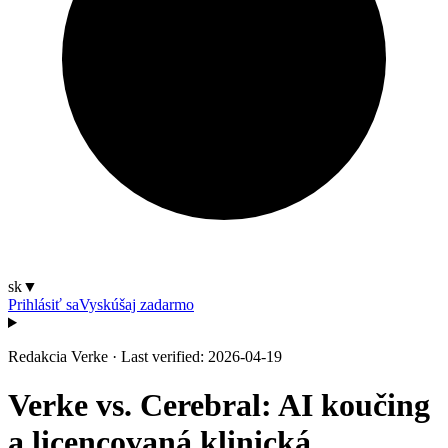
sk
▼
Prihlásiť sa
Vyskúšaj zadarmo
Redakcia Verke
·
Last verified: 2026-04-19
Verke vs. Cerebral: AI koučing
a licencovaná klinická