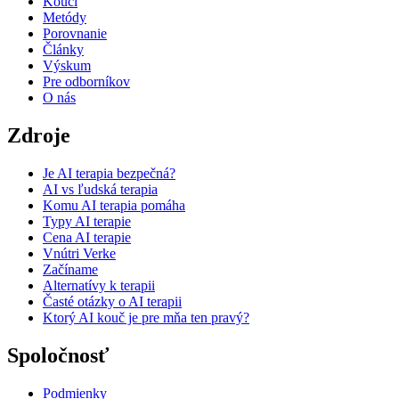
Kouči
Metódy
Porovnanie
Články
Výskum
Pre odborníkov
O nás
Zdroje
Je AI terapia bezpečná?
AI vs ľudská terapia
Komu AI terapia pomáha
Typy AI terapie
Cena AI terapie
Vnútri Verke
Začíname
Alternatívy k terapii
Časté otázky o AI terapii
Ktorý AI kouč je pre mňa ten pravý?
Spoločnosť
Podmienky