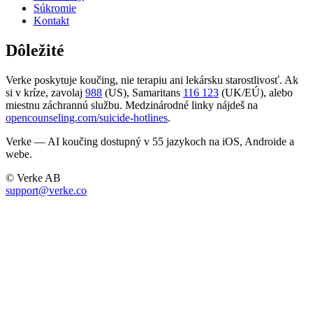
Súkromie
Kontakt
Dôležité
Verke poskytuje koučing, nie terapiu ani lekársku starostlivosť. Ak
si v kríze, zavolaj
988
(US), Samaritans
116 123
(UK/EÚ), alebo
miestnu záchrannú službu. Medzinárodné linky nájdeš na
opencounseling.com/suicide-hotlines
.
Verke — AI koučing dostupný v 55 jazykoch na iOS, Androide a
webe.
© Verke AB
support@verke.co