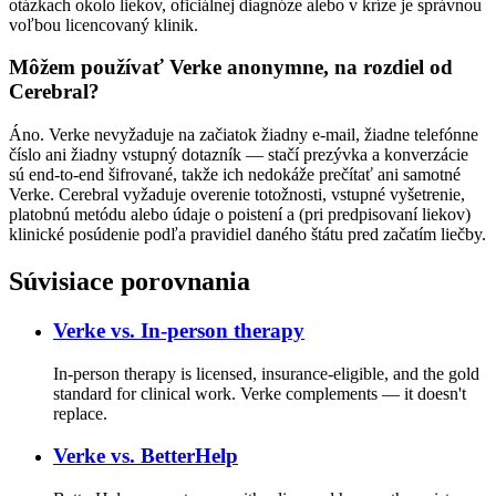
otázkach okolo liekov, oficiálnej diagnóze alebo v kríze je správnou
voľbou licencovaný klinik.
Môžem používať Verke anonymne, na rozdiel od
Cerebral?
Áno. Verke nevyžaduje na začiatok žiadny e-mail, žiadne telefónne
číslo ani žiadny vstupný dotazník — stačí prezývka a konverzácie
sú end-to-end šifrované, takže ich nedokáže prečítať ani samotné
Verke. Cerebral vyžaduje overenie totožnosti, vstupné vyšetrenie,
platobnú metódu alebo údaje o poistení a (pri predpisovaní liekov)
klinické posúdenie podľa pravidiel daného štátu pred začatím liečby.
Súvisiace porovnania
Verke vs.
In-person therapy
In-person therapy is licensed, insurance-eligible, and the gold
standard for clinical work. Verke complements — it doesn't
replace.
Verke vs.
BetterHelp