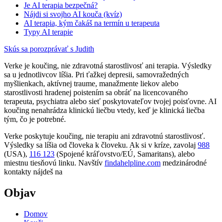
Je AI terapia bezpečná?
Nájdi si svojho AI kouča (kvíz)
AI terapia, kým čakáš na termín u terapeuta
Typy AI terapie
Skús sa porozprávať s Judith
Verke je koučing, nie zdravotná starostlivosť ani terapia. Výsledky
sa u jednotlivcov líšia. Pri ťažkej depresii, samovražedných
myšlienkach, aktívnej traume, manažmente liekov alebo
starostlivosti hradenej poistením sa obráť na licencovaného
terapeuta, psychiatra alebo sieť poskytovateľov tvojej poisťovne. AI
koučing nenahrádza klinickú liečbu vtedy, keď je klinická liečba
tým, čo je potrebné.
Verke poskytuje koučing, nie terapiu ani zdravotnú starostlivosť.
Výsledky sa líšia od človeka k človeku. Ak si v kríze, zavolaj
988
(USA),
116 123
(Spojené kráľovstvo/EÚ, Samaritans),
alebo
miestnu tiesňovú linku. Navštív
findahelpline.com
medzinárodné
kontakty nájdeš na
Objav
Domov