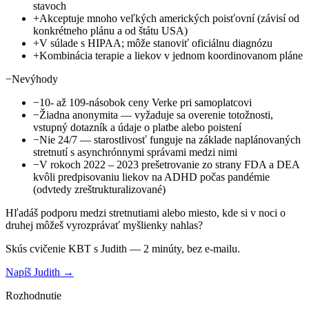
stavoch
+
Akceptuje mnoho veľkých amerických poisťovní (závisí od
konkrétneho plánu a od štátu USA)
+
V súlade s HIPAA; môže stanoviť oficiálnu diagnózu
+
Kombinácia terapie a liekov v jednom koordinovanom pláne
−
Nevýhody
−
10- až 109-násobok ceny Verke pri samoplatcovi
−
Žiadna anonymita — vyžaduje sa overenie totožnosti,
vstupný dotazník a údaje o platbe alebo poistení
−
Nie 24/7 — starostlivosť funguje na základe naplánovaných
stretnutí s asynchrónnymi správami medzi nimi
−
V rokoch 2022 – 2023 prešetrovanie zo strany FDA a DEA
kvôli predpisovaniu liekov na ADHD počas pandémie
(odvtedy zreštrukturalizované)
Hľadáš podporu medzi stretnutiami alebo miesto, kde si v noci o
druhej môžeš vyrozprávať myšlienky nahlas?
Skús cvičenie KBT s Judith — 2 minúty, bez e-mailu.
Napíš Judith →
Rozhodnutie