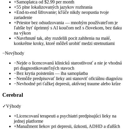
+
Samoplatca od
$2.99 per month
+
55 plne lokalizovaných jazykov rozhrania
+
End-to-end šifrovanie; kľúče nikdy neopustia tvoje
zariadenie
+
Priestor bez odsudzovania — mnohým používateľom je
ľahšie byť úprimný s AI koučom než s človekom, bez tlaku
na výkon
+
Navrhnuté tak, aby rozdelili pocit zahltenia na malé,
konkrétne kroky, ktoré môžeš urobiť medzi stretnutiami
−
Nevýhody
−
Nejde o licencovanú klinickú starostlivosť a nie je vhodná
pri diagnostikovateľných stavoch
−
Bez krytia poistením — iba samoplatba
−
Nemôže predpisovať lieky ani stanoviť oficiálnu diagnózu
−
Nevhodné pri ťažkej depresii, aktívnej traume alebo kríze
Cerebral
✓
Výhody
+
Licencovaní terapeuti a psychiatri predpisujúci lieky na
jednej platforme
+
Manažment liekov pri depresii, úzkosti, ADHD a ďalších