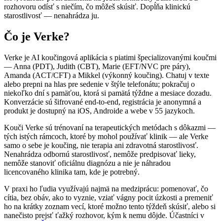
rozhovoru odísť s niečím, čo môžeš skúsiť. Dopĺňa klinickú
starostlivosť — nenahrádza ju.
Čo je Verke?
Verke je AI koučingová aplikácia s piatimi špecializovanými koučmi
— Anna (PDT), Judith (CBT), Marie (EFT/NVC pre páry),
Amanda (ACT/CFT) a Mikkel (výkonný koučing). Chatuj v texte
alebo prepni na hlas pre sedenie v štýle telefonátu; pokračuj o
niekoľko dní s pamäťou, ktorá si pamätá týždne a mesiace dozadu.
Konverzácie sú šifrované end-to-end, registrácia je anonymná a
produkt je dostupný na iOS, Androide a webe v 55 jazykoch.
Kouči Verke sú trénovaní na terapeutických metódach s dôkazmi —
tých istých rámcoch, ktoré by mohol používať klinik — ale Verke
samo o sebe je koučing, nie terapia ani zdravotná starostlivosť.
Nenahrádza odbornú starostlivosť, nemôže predpisovať lieky,
nemôže stanoviť oficiálnu diagnózu a nie je náhradou
licencovaného klinika tam, kde je potrebný.
V praxi ho ľudia využívajú najmä na medziprácu: pomenovať, čo
cítia, bez obáv, ako to vyznie, vziať vágny pocit úzkosti a premeniť
ho na krátky zoznam vecí, ktoré možno tento týždeň skúsiť, alebo si
nanečisto prejsť ťažký rozhovor, kým k nemu dôjde. Účastníci v