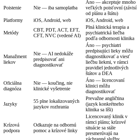
Áno — akceptuje mnoho
Poistenie
Nie — iba samoplatba
veľkých poisťovní (závisí
od plánu a štátu)
Platformy
iOS, Android, web
iOS, Android, web
Plná klinická terapia a
CBT, PDT, ACT, EFT,
Metódy
psychiatrická liečba
CFT, NVC (vedené AI)
podľa odbornosti klinika
Áno — psychiatri
predpisujúci lieky môžu
Nie — AI nedokáže
Manažment
diagnostikovať a viesť
predpisovať ani
liekov
liečbu liekmi, v rámci
diagnostikovať
pravidiel jednotlivých
štátov a DEA
Áno — licencovaní
Oficiálna
Nie — koučing, nie
klinici môžu
diagnóza
klinické vyšetrenie
diagnostikovať
Prevažne angličtina
55 plne lokalizovaných
Jazyky
(jazyk konkrétneho
jazykov rozhrania
klinika sa líši)
Licencovaný klinik v
rámci plánu; krízové
Krízová
Odkazuje na odbornú
situácie sa stále
podpora
pomoc a krízové linky
presmerúvajú na
záchranné služby