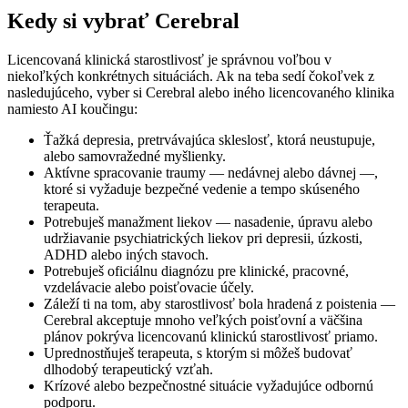
Kedy si vybrať Cerebral
Licencovaná klinická starostlivosť je správnou voľbou v
niekoľkých konkrétnych situáciách. Ak na teba sedí čokoľvek z
nasledujúceho, vyber si Cerebral alebo iného licencovaného klinika
namiesto AI koučingu:
Ťažká depresia, pretrvávajúca skleslosť, ktorá neustupuje,
alebo samovražedné myšlienky.
Aktívne spracovanie traumy — nedávnej alebo dávnej —,
ktoré si vyžaduje bezpečné vedenie a tempo skúseného
terapeuta.
Potrebuješ manažment liekov — nasadenie, úpravu alebo
udržiavanie psychiatrických liekov pri depresii, úzkosti,
ADHD alebo iných stavoch.
Potrebuješ oficiálnu diagnózu pre klinické, pracovné,
vzdelávacie alebo poisťovacie účely.
Záleží ti na tom, aby starostlivosť bola hradená z poistenia —
Cerebral akceptuje mnoho veľkých poisťovní a väčšina
plánov pokrýva licencovanú klinickú starostlivosť priamo.
Uprednostňuješ terapeuta, s ktorým si môžeš budovať
dlhodobý terapeutický vzťah.
Krízové alebo bezpečnostné situácie vyžadujúce odbornú
podporu.