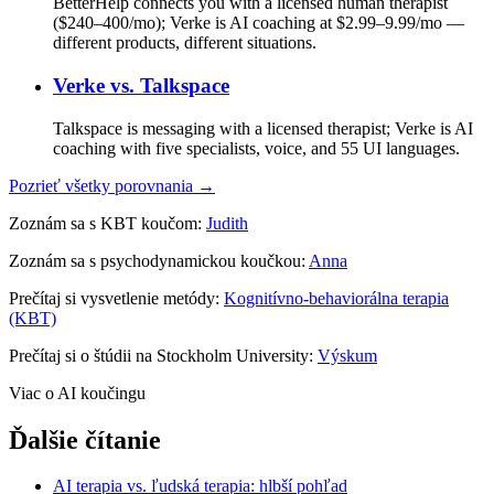
BetterHelp connects you with a licensed human therapist
($240–400/mo); Verke is AI coaching at $2.99–9.99/mo —
different products, different situations.
Verke vs.
Talkspace
Talkspace is messaging with a licensed therapist; Verke is AI
coaching with five specialists, voice, and 55 UI languages.
Pozrieť všetky porovnania →
Zoznám sa s KBT koučom:
Judith
Zoznám sa s psychodynamickou koučkou:
Anna
Prečítaj si vysvetlenie metódy:
Kognitívno-behaviorálna terapia
(KBT)
Prečítaj si o štúdii na Stockholm University:
Výskum
Viac o AI koučingu
Ďalšie čítanie
AI terapia vs. ľudská terapia: hlbší pohľad