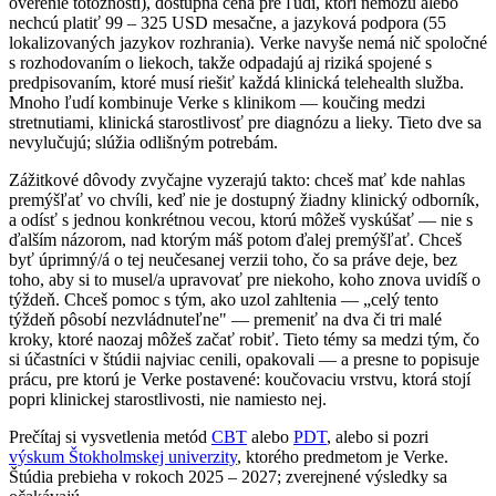
overenie totožnosti), dostupná cena pre ľudí, ktorí nemôžu alebo
nechcú platiť 99 – 325 USD mesačne, a jazyková podpora (55
lokalizovaných jazykov rozhrania). Verke navyše nemá nič spoločné
s rozhodovaním o liekoch, takže odpadajú aj riziká spojené s
predpisovaním, ktoré musí riešiť každá klinická telehealth služba.
Mnoho ľudí kombinuje Verke s klinikom — koučing medzi
stretnutiami, klinická starostlivosť pre diagnózu a lieky. Tieto dve sa
nevylučujú; slúžia odlišným potrebám.
Zážitkové dôvody zvyčajne vyzerajú takto: chceš mať kde nahlas
premýšľať vo chvíli, keď nie je dostupný žiadny klinický odborník,
a odísť s jednou konkrétnou vecou, ktorú môžeš vyskúšať — nie s
ďalším názorom, nad ktorým máš potom ďalej premýšľať. Chceš
byť úprimný/á o tej neučesanej verzii toho, čo sa práve deje, bez
toho, aby si to musel/a upravovať pre niekoho, koho znova uvidíš o
týždeň. Chceš pomoc s tým, ako uzol zahltenia — „celý tento
týždeň pôsobí nezvládnuteľne" — premeniť na dva či tri malé
kroky, ktoré naozaj môžeš začať robiť. Tieto témy sa medzi tým, čo
si účastníci v štúdii najviac cenili, opakovali — a presne to popisuje
prácu, pre ktorú je Verke postavené: koučovaciu vrstvu, ktorá stojí
popri klinickej starostlivosti, nie namiesto nej.
Prečítaj si vysvetlenia metód
CBT
alebo
PDT
, alebo si pozri
výskum Štokholmskej univerzity
, ktorého predmetom je Verke.
Štúdia prebieha v rokoch 2025 – 2027; zverejnené výsledky sa