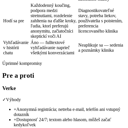
Každodenný koučing,
podpora medzi
Diagnostikovateľné
stretnutiami, rozdelenie
stavy, potreba liekov,
Hodí sa pre
zahltenia na ďalšie kroky,
používatelia s poistením,
ľudia, ktorí preferujú
preferencia
anonymitu, začiatočníci
licencovaného klinika
skeptickí voči AI
Vyhľadávanie
Áno — fulltextové
Neaplikuje sa — sedenia
v histórii
vyhľadávanie naprieč
a poznámky klinika
chatu
všetkými konverzáciami
Úprimné kompromisy
Pre a proti
Verke
✓
Výhody
+
Anonymná registrácia; netreba e-mail, telefón ani vstupný
dotazník
+
Dostupnosť 24/7; textom alebo hlasom, môžeš začať
kedykoľvek