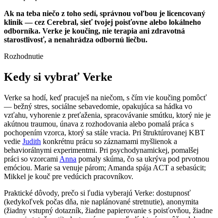
Ak na teba niečo z toho sedí, správnou voľbou je licencovaný
klinik — cez Cerebral, sieť tvojej poisťovne alebo lokálneho
odborníka. Verke je koučing, nie terapia ani zdravotná
starostlivosť, a nenahrádza odbornú liečbu.
Rozhodnutie
Kedy si vybrať Verke
Verke sa hodí, keď pracuješ na niečom, s čím vie koučing pomôcť
— bežný stres, sociálne sebavedomie, opakujúca sa hádka vo
vzťahu, vyhorenie z preťaženia, spracovávanie smútku, ktorý nie je
akútnou traumou, únava z rozhodovania alebo pomalá práca s
pochopením vzorca, ktorý sa stále vracia. Pri štruktúrovanej KBT
vedie
Judith
konkrétnu prácu so záznamami myšlienok a
behaviorálnymi experimentmi. Pri psychodynamickej, pomalšej
práci so vzorcami
Anna
pomaly skúma, čo sa ukrýva pod prvotnou
emóciou. Marie sa venuje párom; Amanda spája ACT a sebasúcit;
Mikkel je kouč pre vedúcich pracovníkov.
Praktické dôvody, prečo si ľudia vyberajú Verke: dostupnosť
(kedykoľvek počas dňa, nie naplánované stretnutie), anonymita
(žiadny vstupný dotazník, žiadne papierovanie s poisťovňou, žiadne