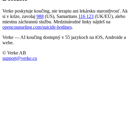
Verke poskytuje koučing, nie terapiu ani lekársku starostlivosť. Ak
si v kríze, zavolaj
988
(US), Samaritans
116 123
(UK/EÚ), alebo
miestnu záchrannú službu. Medzinárodné linky nájdeš na
opencounseling.com/suicide-hotlines
.
Verke — AI koučing dostupný v 55 jazykoch na iOS, Androide a
webe.
© Verke AB
support@verke.co