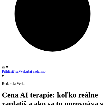
sk
▼
Prihlásiť sa
Vyskúšaj zadarmo
Redakcia Verke
Cena AI terapie: koľko reálne
zaplatíš a ako sa to porovnáva s