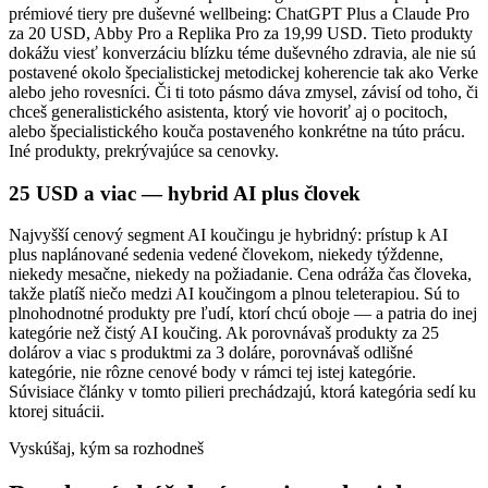
prémiové tiery pre duševné wellbeing: ChatGPT Plus a Claude Pro
za 20 USD, Abby Pro a Replika Pro za 19,99 USD. Tieto produkty
dokážu viesť konverzáciu blízku téme duševného zdravia, ale nie sú
postavené okolo špecialistickej metodickej koherencie tak ako Verke
alebo jeho rovesníci. Či ti toto pásmo dáva zmysel, závisí od toho, či
chceš generalistického asistenta, ktorý vie hovoriť aj o pocitoch,
alebo špecialistického kouča postaveného konkrétne na túto prácu.
Iné produkty, prekrývajúce sa cenovky.
25 USD a viac — hybrid AI plus človek
Najvyšší cenový segment AI koučingu je hybridný: prístup k AI
plus naplánované sedenia vedené človekom, niekedy týždenne,
niekedy mesačne, niekedy na požiadanie. Cena odráža čas človeka,
takže platíš niečo medzi AI koučingom a plnou teleterapiou. Sú to
plnohodnotné produkty pre ľudí, ktorí chcú oboje — a patria do inej
kategórie než čistý AI koučing. Ak porovnávaš produkty za 25
dolárov a viac s produktmi za 3 doláre, porovnávaš odlišné
kategórie, nie rôzne cenové body v rámci tej istej kategórie.
Súvisiace články v tomto pilieri prechádzajú, ktorá kategória sedí ku
ktorej situácii.
Vyskúšaj, kým sa rozhodneš