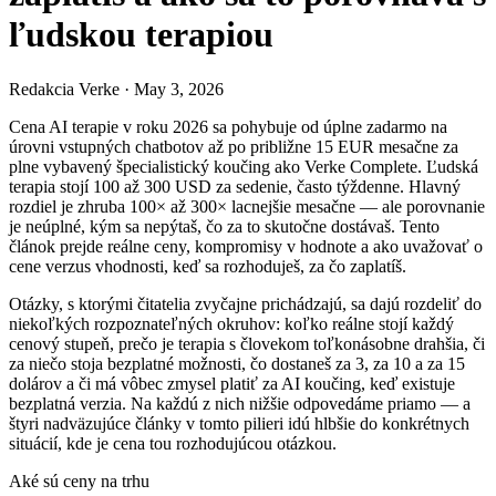
ľudskou terapiou
Redakcia Verke
·
May 3, 2026
Cena AI terapie v roku 2026 sa pohybuje od úplne zadarmo na
úrovni vstupných chatbotov až po približne 15 EUR mesačne za
plne vybavený špecialistický koučing ako Verke Complete. Ľudská
terapia stojí 100 až 300 USD za sedenie, často týždenne. Hlavný
rozdiel je zhruba 100× až 300× lacnejšie mesačne — ale porovnanie
je neúplné, kým sa nepýtaš, čo za to skutočne dostávaš. Tento
článok prejde reálne ceny, kompromisy v hodnote a ako uvažovať o
cene verzus vhodnosti, keď sa rozhoduješ, za čo zaplatíš.
Otázky, s ktorými čitatelia zvyčajne prichádzajú, sa dajú rozdeliť do
niekoľkých rozpoznateľných okruhov: koľko reálne stojí každý
cenový stupeň, prečo je terapia s človekom toľkonásobne drahšia, či
za niečo stoja bezplatné možnosti, čo dostaneš za 3, za 10 a za 15
dolárov a či má vôbec zmysel platiť za AI koučing, keď existuje
bezplatná verzia. Na každú z nich nižšie odpovedáme priamo — a
štyri nadväzujúce články v tomto pilieri idú hlbšie do konkrétnych
situácií, kde je cena tou rozhodujúcou otázkou.
Aké sú ceny na trhu