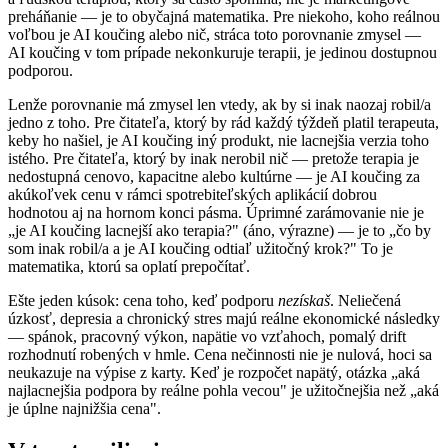
preháňanie — je to obyčajná matematika. Pre niekoho, koho reálnou
voľbou je AI koučing alebo nič, stráca toto porovnanie zmysel —
AI koučing v tom prípade nekonkuruje terapii, je jedinou dostupnou
podporou.
Lenže porovnanie má zmysel len vtedy, ak by si inak naozaj robil/a
jedno z toho. Pre čitateľa, ktorý by rád každý týždeň platil terapeuta,
keby ho našiel, je AI koučing iný produkt, nie lacnejšia verzia toho
istého. Pre čitateľa, ktorý by inak nerobil nič — pretože terapia je
nedostupná cenovo, kapacitne alebo kultúrne — je AI koučing za
akúkoľvek cenu v rámci spotrebiteľských aplikácií dobrou
hodnotou aj na hornom konci pásma. Úprimné zarámovanie nie je
„je AI koučing lacnejší ako terapia?" (áno, výrazne) — je to „čo by
som inak robil/a a je AI koučing odtiaľ užitočný krok?" To je
matematika, ktorú sa oplatí prepočítať.
Ešte jeden kúsok: cena toho, keď podporu
nezískaš
. Neliečená
úzkosť, depresia a chronický stres majú reálne ekonomické následky
— spánok, pracovný výkon, napätie vo vzťahoch, pomalý drift
rozhodnutí robených v hmle. Cena nečinnosti nie je nulová, hoci sa
neukazuje na výpise z karty. Keď je rozpočet napätý, otázka „aká
najlacnejšia podpora by reálne pohla vecou" je užitočnejšia než „aká
je úplne najnižšia cena".