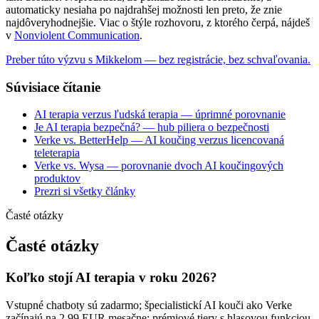
automaticky nesiaha po najdrahšej možnosti len preto, že znie
najdôveryhodnejšie. Viac o štýle rozhovoru, z ktorého čerpá, nájdeš
v
Nonviolent Communication
.
Preber túto výzvu s Mikkelom — bez registrácie, bez schvaľovania.
Súvisiace čítanie
AI terapia verzus ľudská terapia — úprimné porovnanie
Je AI terapia bezpečná? — hub piliera o bezpečnosti
Verke vs. BetterHelp — AI koučing verzus licencovaná
teleterapia
Verke vs. Wysa — porovnanie dvoch AI koučingových
produktov
Prezri si všetky články
Časté otázky
Časté otázky
Koľko stojí AI terapia v roku 2026?
Vstupné chatboty sú zadarmo; špecialistickí AI kouči ako Verke
začínajú na 2,99 EUR mesačne; prémiové tiery s hlasovou funkciou