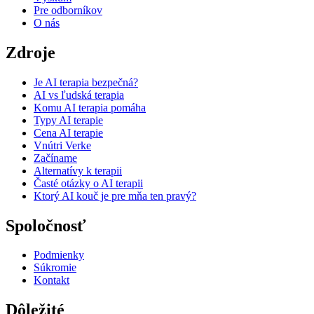
Pre odborníkov
O nás
Zdroje
Je AI terapia bezpečná?
AI vs ľudská terapia
Komu AI terapia pomáha
Typy AI terapie
Cena AI terapie
Vnútri Verke
Začíname
Alternatívy k terapii
Časté otázky o AI terapii
Ktorý AI kouč je pre mňa ten pravý?
Spoločnosť
Podmienky
Súkromie
Kontakt
Dôležité