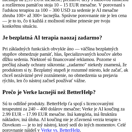
a rozšírenou pamäťou stoja 10 – 15 EUR mesačne. V porovnaní s
ľudskou terapiou za 100 – 300 USD za sedenie je AI mesačne
zhruba 100× až 300× lacnejšia. Správne porovnanie nie je len cena
— je to to, čo ti každá z možností reálne prinesie pre tvoju
konkrétnu situáciu.
Je bezplatná AI terapia naozaj zadarmo?
Pri základných funkciách obvykle áno — väčšina bezplatných
stupňov obmedzuje pamäť, hlas, špecializovaných koučov alebo
dĺžku sedenia. Niektoré sú financované reklamou. Pozorne si
prečítaj zásady ochrany súkromia: „zadarmo" niekedy znamená, že
produktom si ty. Bezplatný stupeň je rozumné miesto, kde začať, ak
chceš nezáväzné prvé zoznámenie, no obmedzenia sa prejavia
rýchlo, len čo nástroj začneš používať vážne.
Prečo je Verke lacnejší než BetterHelp?
Sú to odlišné produkty. BetterHelp ťa spojí s licencovanými
terapeutmi za 240 – 400 dolárov mesačne; Verke je AI koučing za
2.99 EUR – 17.99 EUR mesačne. Iná kategória, iná štruktúra
nákladov, iná úloha. AI koučing nie je zľavnená verzia terapie s
človekom — je to iný nástroj, ktorý sedí do iných momentov. Celé
porovnanie nájdeš v
Verke vs. BetterHelp
.