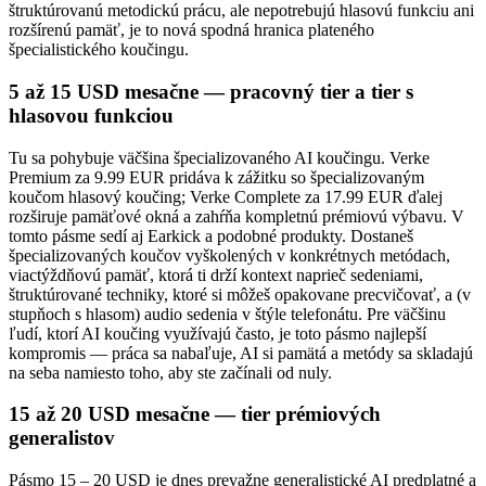
štruktúrovanú metodickú prácu, ale nepotrebujú hlasovú funkciu ani
rozšírenú pamäť, je to nová spodná hranica plateného
špecialistického koučingu.
5 až 15 USD mesačne — pracovný tier a tier s
hlasovou funkciou
Tu sa pohybuje väčšina špecializovaného AI koučingu. Verke
Premium za 9.99 EUR pridáva k zážitku so špecializovaným
koučom hlasový koučing; Verke Complete za 17.99 EUR ďalej
rozširuje pamäťové okná a zahŕňa kompletnú prémiovú výbavu. V
tomto pásme sedí aj Earkick a podobné produkty. Dostaneš
špecializovaných koučov vyškolených v konkrétnych metódach,
viactýždňovú pamäť, ktorá ti drží kontext naprieč sedeniami,
štruktúrované techniky, ktoré si môžeš opakovane precvičovať, a (v
stupňoch s hlasom) audio sedenia v štýle telefonátu. Pre väčšinu
ľudí, ktorí AI koučing využívajú často, je toto pásmo najlepší
kompromis — práca sa nabaľuje, AI si pamätá a metódy sa skladajú
na seba namiesto toho, aby ste začínali od nuly.
15 až 20 USD mesačne — tier prémiových
generalistov
Pásmo 15 – 20 USD je dnes prevažne generalistické AI predplatné a