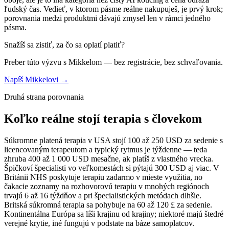
ľudský čas. Vedieť, v ktorom pásme reálne nakupuješ, je prvý krok;
porovnania medzi produktmi dávajú zmysel len v rámci jedného
pásma.
Snažíš sa zistiť, za čo sa oplatí platiť?
Preber túto výzvu s Mikkelom — bez registrácie, bez schvaľovania.
Napíš Mikkelovi →
Druhá strana porovnania
Koľko reálne stojí terapia s človekom
Súkromne platená terapia v USA stojí 100 až 250 USD za sedenie s
licencovaným terapeutom a typický rytmus je týždenne — teda
zhruba 400 až 1 000 USD mesačne, ak platíš z vlastného vrecka.
Špičkoví špecialisti vo veľkomestách si pýtajú 300 USD aj viac. V
Británii NHS poskytuje terapiu zadarmo v mieste využitia, no
čakacie zoznamy na rozhovorovú terapiu v mnohých regiónoch
trvajú 6 až 16 týždňov a pri špecialistických metódach dlhšie.
Britská súkromná terapia sa pohybuje na 60 až 120 £ za sedenie.
Kontinentálna Európa sa líši krajinu od krajiny; niektoré majú štedré
verejné krytie, iné fungujú v podstate na báze samoplatcov.