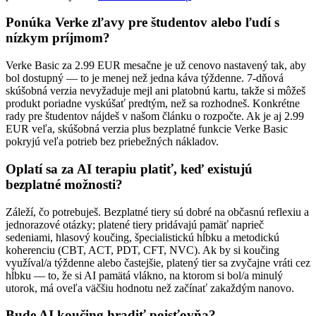
Ponúka Verke zľavy pre študentov alebo ľudí s
nízkym príjmom?
Verke Basic za 2.99 EUR mesačne je už cenovo nastavený tak, aby
bol dostupný — to je menej než jedna káva týždenne. 7-dňová
skúšobná verzia nevyžaduje mejl ani platobnú kartu, takže si môžeš
produkt poriadne vyskúšať predtým, než sa rozhodneš. Konkrétne
rady pre študentov nájdeš v našom článku o rozpočte. Ak je aj 2.99
EUR veľa, skúšobná verzia plus bezplatné funkcie Verke Basic
pokryjú veľa potrieb bez priebežných nákladov.
Oplatí sa za AI terapiu platiť, keď existujú
bezplatné možnosti?
Záleží, čo potrebuješ. Bezplatné tiery sú dobré na občasnú reflexiu a
jednorazové otázky; platené tiery pridávajú pamäť naprieč
sedeniami, hlasový koučing, špecialistickú hĺbku a metodickú
koherenciu (CBT, ACT, PDT, CFT, NVC). Ak by si koučing
využíval/a týždenne alebo častejšie, platený tier sa zvyčajne vráti cez
hĺbku — to, že si AI pamätá vlákno, na ktorom si bol/a minulý
utorok, má oveľa väčšiu hodnotu než začínať zakaždým nanovo.
Bude AI koučing hradiť poisťovňa?