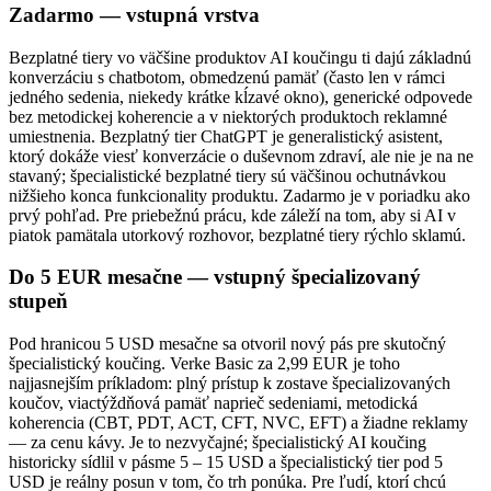
Zadarmo — vstupná vrstva
Bezplatné tiery vo väčšine produktov AI koučingu ti dajú základnú
konverzáciu s chatbotom, obmedzenú pamäť (často len v rámci
jedného sedenia, niekedy krátke kĺzavé okno), generické odpovede
bez metodickej koherencie a v niektorých produktoch reklamné
umiestnenia. Bezplatný tier ChatGPT je generalistický asistent,
ktorý dokáže viesť konverzácie o duševnom zdraví, ale nie je na ne
stavaný; špecialistické bezplatné tiery sú väčšinou ochutnávkou
nižšieho konca funkcionality produktu. Zadarmo je v poriadku ako
prvý pohľad. Pre priebežnú prácu, kde záleží na tom, aby si AI v
piatok pamätala utorkový rozhovor, bezplatné tiery rýchlo sklamú.
Do 5 EUR mesačne — vstupný špecializovaný
stupeň
Pod hranicou 5 USD mesačne sa otvoril nový pás pre skutočný
špecialistický koučing. Verke Basic za 2,99 EUR je toho
najjasnejším príkladom: plný prístup k zostave špecializovaných
koučov, viactýždňová pamäť naprieč sedeniami, metodická
koherencia (CBT, PDT, ACT, CFT, NVC, EFT) a žiadne reklamy
— za cenu kávy. Je to nezvyčajné; špecialistický AI koučing
historicky sídlil v pásme 5 – 15 USD a špecialistický tier pod 5
USD je reálny posun v tom, čo trh ponúka. Pre ľudí, ktorí chcú