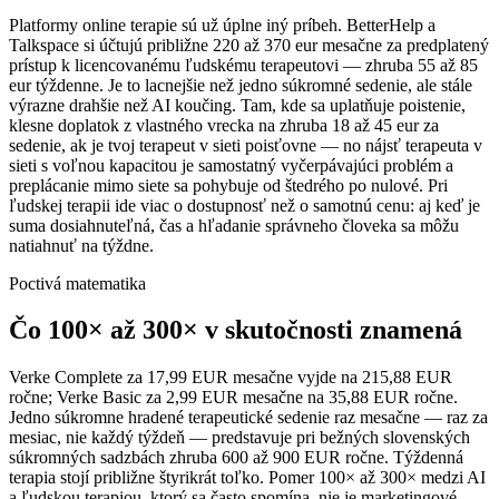
Platformy online terapie sú už úplne iný príbeh. BetterHelp a
Talkspace si účtujú približne 220 až 370 eur mesačne za predplatený
prístup k licencovanému ľudskému terapeutovi — zhruba 55 až 85
eur týždenne. Je to lacnejšie než jedno súkromné sedenie, ale stále
výrazne drahšie než AI koučing. Tam, kde sa uplatňuje poistenie,
klesne doplatok z vlastného vrecka na zhruba 18 až 45 eur za
sedenie, ak je tvoj terapeut v sieti poisťovne — no nájsť terapeuta v
sieti s voľnou kapacitou je samostatný vyčerpávajúci problém a
preplácanie mimo siete sa pohybuje od štedrého po nulové. Pri
ľudskej terapii ide viac o dostupnosť než o samotnú cenu: aj keď je
suma dosiahnuteľná, čas a hľadanie správneho človeka sa môžu
natiahnuť na týždne.
Poctivá matematika
Čo 100× až 300× v skutočnosti znamená
Verke Complete za 17,99 EUR mesačne vyjde na 215,88 EUR
ročne; Verke Basic za 2,99 EUR mesačne na 35,88 EUR ročne.
Jedno súkromne hradené terapeutické sedenie raz mesačne — raz za
mesiac, nie každý týždeň — predstavuje pri bežných slovenských
súkromných sadzbách zhruba 600 až 900 EUR ročne. Týždenná
terapia stojí približne štyrikrát toľko. Pomer 100× až 300× medzi AI
a ľudskou terapiou, ktorý sa často spomína, nie je marketingové