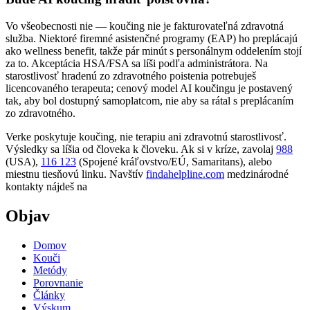
Vo všeobecnosti nie — koučing nie je fakturovateľná zdravotná
služba. Niektoré firemné asistenčné programy (EAP) ho preplácajú
ako wellness benefit, takže pár minút s personálnym oddelením stojí
za to. Akceptácia HSA/FSA sa líši podľa administrátora. Na
starostlivosť hradenú zo zdravotného poistenia potrebuješ
licencovaného terapeuta; cenový model AI koučingu je postavený
tak, aby bol dostupný samoplatcom, nie aby sa rátal s preplácaním
zo zdravotného.
Verke poskytuje koučing, nie terapiu ani zdravotnú starostlivosť.
Výsledky sa líšia od človeka k človeku. Ak si v kríze, zavolaj
988
(USA),
116 123
(Spojené kráľovstvo/EÚ, Samaritans),
alebo
miestnu tiesňovú linku. Navštív
findahelpline.com
medzinárodné
kontakty nájdeš na
Objav
Domov
Kouči
Metódy
Porovnanie
Články
Výskum