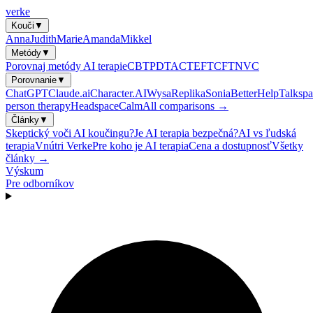
verke
Kouči
▼
Anna
Judith
Marie
Amanda
Mikkel
Metódy
▼
Porovnaj metódy AI terapie
CBT
PDT
ACT
EFT
CFT
NVC
Porovnanie
▼
ChatGPT
Claude.ai
Character.AI
Wysa
Replika
Sonia
BetterHelp
Talkspa
person therapy
Headspace
Calm
All comparisons →
Články
▼
Skeptický voči AI koučingu?
Je AI terapia bezpečná?
AI vs ľudská
terapia
Vnútri Verke
Pre koho je AI terapia
Cena a dostupnosť
Všetky
články →
Výskum
Pre odborníkov