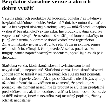
Bezplatné skúšobné verzie a ako ich
dobre využiť
Väčšina platených produktov AI koučingu ponúka 7 až 14-dňové
bezplatné skúšobné obdobie. Verke má 7 dní, bez nutnosti zadať e-
mail a bez vopred uloženej platobnej karty — môžeš produkt naplno
vyskúšať bez akéhokoľvek záväzku. Iné produkty pýtajú kreditku
vopred a očakávajú, že nezabudneš zrušiť pred koncom skúšky; to
je iný druh trenia, o ktorom je dobré vedieť pred registráciou.
Zmyslom skúšky je otestovať, či to sedí. Využi ju aktívne: prines
reálnu situáciu, všímaj si, či odpovede AI sedia, pozri sa, ako
funguje pamäť naprieč viacerými sedeniami, vyskúšaj hlas, ak je k
dispozícii.
Skúšobná verzia, ktorá skončí slovami „vlastne som to ani
nevyskúšal", ti nepovie nič. Skúšobná verzia, ktorá skončí slovami
„použil som to trikrát v reálnych situáciách a AI mi buď pomohla,
alebo nie", ti povie všetko. Ak si po skúške stále nie si istý/á, aj to je
užitočná informácia — väčšinou to znamená, že produkt je v
poriadku, ale moment nesedí, nie že produkt je zlý. Zruš predplatné
pred zúčtovaním, ak ti to nesadne, a vráť sa k tomu neskôr. Za to, že
sa držíš nástroja, ktorý si nezarába svoj mesačný poplatok, žiadny
odznak nedostaneš.