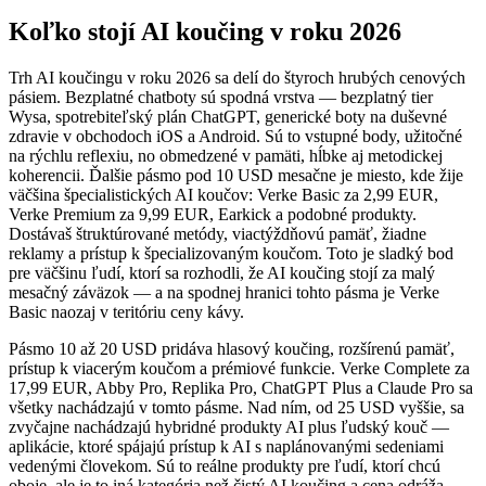
Koľko stojí AI koučing v roku 2026
Trh AI koučingu v roku 2026 sa delí do štyroch hrubých cenových
pásiem. Bezplatné chatboty sú spodná vrstva — bezplatný tier
Wysa, spotrebiteľský plán ChatGPT, generické boty na duševné
zdravie v obchodoch iOS a Android. Sú to vstupné body, užitočné
na rýchlu reflexiu, no obmedzené v pamäti, hĺbke aj metodickej
koherencii. Ďalšie pásmo pod 10 USD mesačne je miesto, kde žije
väčšina špecialistických AI koučov: Verke Basic za 2,99 EUR,
Verke Premium za 9,99 EUR, Earkick a podobné produkty.
Dostávaš štruktúrované metódy, viactýždňovú pamäť, žiadne
reklamy a prístup k špecializovaným koučom. Toto je sladký bod
pre väčšinu ľudí, ktorí sa rozhodli, že AI koučing stojí za malý
mesačný záväzok — a na spodnej hranici tohto pásma je Verke
Basic naozaj v teritóriu ceny kávy.
Pásmo 10 až 20 USD pridáva hlasový koučing, rozšírenú pamäť,
prístup k viacerým koučom a prémiové funkcie. Verke Complete za
17,99 EUR, Abby Pro, Replika Pro, ChatGPT Plus a Claude Pro sa
všetky nachádzajú v tomto pásme. Nad ním, od 25 USD vyššie, sa
zvyčajne nachádzajú hybridné produkty AI plus ľudský kouč —
aplikácie, ktoré spájajú prístup k AI s naplánovanými sedeniami
vedenými človekom. Sú to reálne produkty pre ľudí, ktorí chcú
oboje, ale je to iná kategória než čistý AI koučing a cena odráža