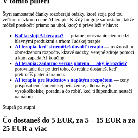
V tomto pilieri
Štyri samostatné články rozoberajú otázky, ktoré stoja pod tou
veľkou otázkou o cene AI terapie. Každý funguje samostatne, takže
môžeš preskočiť priamo na uhol, ktorý ti práve leží v hlave:
Koľko stojí AI terapia?
— priame porovnanie cien medzi
hlavnými produktmi a trhom ľudskej terapie.
AI terapia, keď si nemôžeš dovoliť terapiu
— možnosti pri
obmedzenom rozpočte, kĺzavé sadzby, verejné zdroje pomoci
a kam zapadá AI koučing.
AI terapia: zadarmo verzus platená — aký je rozdiel?
—
porovnanie tier po tieri toho, čo reálne dostaneš, keď
prekročíš platenú hranicu.
AI terapia pre študentov s napätým rozpočtom
— ceny
prispôsobené študentskej peňaženke, alternatívy k
vysokoškolskej poradni a čo robiť, keď ti štipendium nestačí
na nájom.
Stupeň po stupni
Čo dostaneš do 5 EUR, za 5 – 15 EUR a za
25 EUR a viac