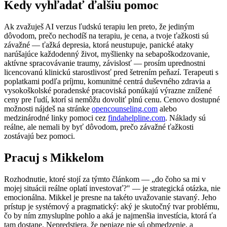
Kedy vyhľadať ďalšiu pomoc
Ak zvažuješ AI verzus ľudskú terapiu len preto, že jediným
dôvodom, prečo nechodíš na terapiu, je cena, a tvoje ťažkosti sú
závažné — ťažká depresia, ktorá neustupuje, panické ataky
narúšajúce každodenný život, myšlienky na sebapoškodzovanie,
aktívne spracovávanie traumy, závislosť — prosím uprednostni
licencovanú klinickú starostlivosť pred šetrením peňazí. Terapeuti s
poplatkami podľa príjmu, komunitné centrá duševného zdravia a
vysokoškolské poradenské pracoviská ponúkajú výrazne znížené
ceny pre ľudí, ktorí si nemôžu dovoliť plnú cenu. Cenovo dostupné
možnosti nájdeš na stránke
opencounseling.com
alebo
medzinárodné linky pomoci cez
findahelpline.com
. Náklady sú
reálne, ale nemali by byť dôvodom, prečo závažné ťažkosti
zostávajú bez pomoci.
Pracuj s Mikkelom
Rozhodnutie, ktoré stojí za týmto článkom — „do čoho sa mi v
mojej situácii reálne oplatí investovať?" — je strategická otázka, nie
emocionálna. Mikkel je presne na takéto uvažovanie stavaný. Jeho
prístup je systémový a pragmatický: aký je skutočný tvar problému,
čo by ním zmysluplne pohlo a aká je najmenšia investícia, ktorá ťa
tam dostane. Nepredstiera, že peniaze nie sú obmedzenie, a