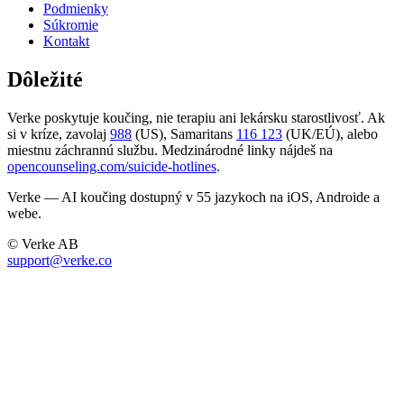
Podmienky
Súkromie
Kontakt
Dôležité
Verke poskytuje koučing, nie terapiu ani lekársku starostlivosť. Ak
si v kríze, zavolaj
988
(US), Samaritans
116 123
(UK/EÚ), alebo
miestnu záchrannú službu. Medzinárodné linky nájdeš na
opencounseling.com/suicide-hotlines
.
Verke — AI koučing dostupný v 55 jazykoch na iOS, Androide a
webe.
© Verke AB
support@verke.co