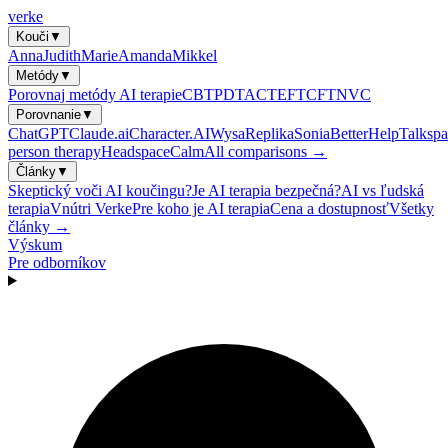
verke
Kouči
▼
Anna
Judith
Marie
Amanda
Mikkel
Metódy
▼
Porovnaj metódy AI terapie
CBT
PDT
ACT
EFT
CFT
NVC
Porovnanie
▼
ChatGPT
Claude.ai
Character.AI
Wysa
Replika
Sonia
BetterHelp
Talkspa
person therapy
Headspace
Calm
All comparisons →
Články
▼
Skeptický voči AI koučingu?
Je AI terapia bezpečná?
AI vs ľudská
terapia
Vnútri Verke
Pre koho je AI terapia
Cena a dostupnosť
Všetky
články →
Výskum
Pre odborníkov