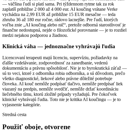
— väčšina ľudí si platí sama. Pri týždennom rytme tak za rok
zaplatíš približne 2 000 až 4 000 eur. AI koučing vrátane Verke
vychádza na 2,99 EUR až približne 15 EUR mesačne — teda
zhruba 36 až 180 eur ročne, rádovo lacnejšie. Pre ľudí, ktorých
voľba znie „AI koučing alebo nič“, pretože odborná starostlivosť je
finančne nedostupná, nejde o filozofické porovnanie — je to rozdiel
medzi nejakou podporou a žiadnou.
Klinická váha — jednoznačne vyhrávajú ľudia
Licencovaní terapeuti majú licenciu, supervíziu, požiadavky na
ďalšie vzdelávanie, zodpovednosť za zanedbanie, vedenú
dokumentáciu a právnu spôsobilosť. Nie je to byrokratická záťaž —
sú to veci, ktoré z odborníka robia odborníka, a sú dôvodom, prečo
všetko diagnostické, liekové alebo právne dôležité potrebuje
človeka. AI kouč nemôže podpísať tlačivo, nemôže predpísať liek
viazaný na predpis, nemôže svedčiť, nemôže držať koordináciu
liečebného tímu, ktorú zložité prípady vyžadujú. Pre čokoľvek
klinické vyhrávajú ľudia. Toto nie je kritika AI koučingu — je to
vyjasnenie kategórie.
Stredná cesta
Použiť oboje, otvorene