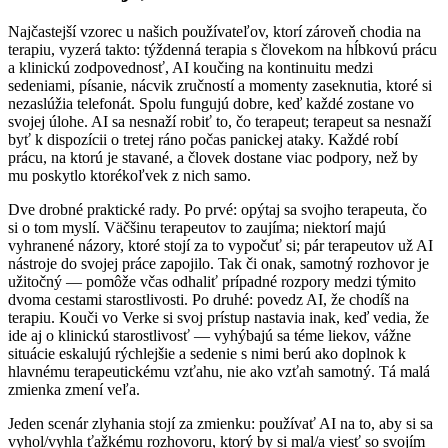
Najčastejší vzorec u našich používateľov, ktorí zároveň chodia na
terapiu, vyzerá takto: týždenná terapia s človekom na hĺbkovú prácu
a klinickú zodpovednosť, AI koučing na kontinuitu medzi
sedeniami, písanie, nácvik zručností a momenty zaseknutia, ktoré si
nezaslúžia telefonát. Spolu fungujú dobre, keď každé zostane vo
svojej úlohe. AI sa nesnaží robiť to, čo terapeut; terapeut sa nesnaží
byť k dispozícii o tretej ráno počas panickej ataky. Každé robí
prácu, na ktorú je stavané, a človek dostane viac podpory, než by
mu poskytlo ktorékoľvek z nich samo.
Dve drobné praktické rady. Po prvé: opýtaj sa svojho terapeuta, čo
si o tom myslí. Väčšinu terapeutov to zaujíma; niektorí majú
vyhranené názory, ktoré stojí za to vypočuť si; pár terapeutov už AI
nástroje do svojej práce zapojilo. Tak či onak, samotný rozhovor je
užitočný — pomôže včas odhaliť prípadné rozpory medzi týmito
dvoma cestami starostlivosti. Po druhé: povedz AI, že chodíš na
terapiu. Kouči vo Verke si svoj prístup nastavia inak, keď vedia, že
ide aj o klinickú starostlivosť — vyhýbajú sa téme liekov, vážne
situácie eskalujú rýchlejšie a sedenie s nimi berú ako doplnok k
hlavnému terapeutickému vzťahu, nie ako vzťah samotný. Tá malá
zmienka zmení veľa.
Jeden scenár zlyhania stojí za zmienku: používať AI na to, aby si sa
vyhol/vyhla ťažkému rozhovoru, ktorý by si mal/a viesť so svojím