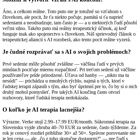
Áno, a celkom reálne. Toto puto nie je totožné so vzťahom s
človekom, ale pocit, že ťa niekto počuje, pamätá si ťa naprieč
sedeniami a neodsudzuje, tam často je — a u niektorých ľudí pôsobí
veľmi silno. Takéto puto má reálny terapeutický účinok, aj keď
funguje inak ako spojenectvo s človekom. Náš sprievodný článok o
terapeutickej aliancii s AI rozoberá, ako tento pocit reálne vyzerá.
Je čudné rozprávať sa s AI o svojich problémoch?
Prvé sedenie môže pôsobiť zvláštne — väčšina ľudí v prvých
minútach pociťuje miernu rozpačitosť. Pri treťom sedení už väčšine
používateľov príde prirodzené. Úľava od hanby — „nikto ma tu
nesúdi" — prichádza u mnohých rýchlo, najmä u tých, ktorí v
ľudskej terapii zápasili s tým, ako byť úprimní pre to, čo by si o nich
druhý mohol pomyslieť. Pre takých AI koučing často otvorí
rozhovory, ktoré ľudská terapia nedokázala.
O koľko je AI terapia lacnejšia?
Výrazne. Verke stojí 2.99–17.99 EUR/month. Súkromná terapia na
Slovensku vyjde zhruba 40–70 EUR za sedenie, často týždenne. Za
rok je cenový rozdiel približne 30× až 50×. Správne porovnanie nie
je len cena — ale „čo z toho skutočne dostanem?" — pre ľudí s