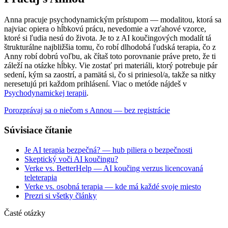
Anna pracuje psychodynamickým prístupom — modalitou, ktorá sa
najviac opiera o hĺbkovú prácu, nevedomie a vzťahové vzorce,
ktoré si ľudia nesú do života. Je to z AI koučingových modalít tá
štrukturálne najbližšia tomu, čo robí dlhodobá ľudská terapia, čo z
Anny robí dobrú voľbu, ak čítaš toto porovnanie práve preto, že ti
záleží na otázke hĺbky. Vie zostať pri materiáli, ktorý potrebuje pár
sedení, kým sa zaostrí, a pamätá si, čo si priniesol/a, takže sa nitky
neresetujú pri každom prihlásení. Viac o metóde nájdeš v
Psychodynamickej terapii
.
Porozprávaj sa o niečom s Annou — bez registrácie
Súvisiace čítanie
Je AI terapia bezpečná? — hub piliera o bezpečnosti
Skeptický voči AI koučingu?
Verke vs. BetterHelp — AI koučing verzus licencovaná
teleterapia
Verke vs. osobná terapia — kde má každé svoje miesto
Prezri si všetky články
Časté otázky