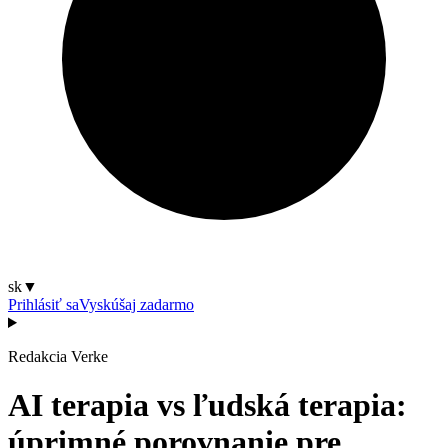
sk
▼
Prihlásiť sa
Vyskúšaj zadarmo
Redakcia Verke
AI terapia vs ľudská terapia:
úprimné porovnanie pre