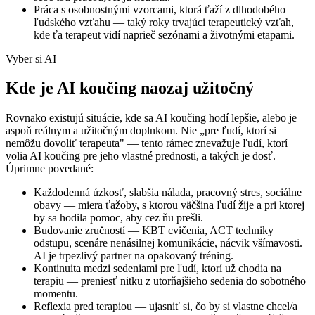
Práca s osobnostnými vzorcami, ktorá ťaží z dlhodobého
ľudského vzťahu — taký roky trvajúci terapeutický vzťah,
kde ťa terapeut vidí naprieč sezónami a životnými etapami.
Vyber si AI
Kde je AI koučing naozaj užitočný
Rovnako existujú situácie, kde sa AI koučing hodí lepšie, alebo je
aspoň reálnym a užitočným doplnkom. Nie „pre ľudí, ktorí si
nemôžu dovoliť terapeuta" — tento rámec znevažuje ľudí, ktorí
volia AI koučing pre jeho vlastné prednosti, a takých je dosť.
Úprimne povedané:
Každodenná úzkosť, slabšia nálada, pracovný stres, sociálne
obavy — miera ťažoby, s ktorou väčšina ľudí žije a pri ktorej
by sa hodila pomoc, aby cez ňu prešli.
Budovanie zručností — KBT cvičenia, ACT techniky
odstupu, scenáre nenásilnej komunikácie, nácvik všímavosti.
AI je trpezlivý partner na opakovaný tréning.
Kontinuita medzi sedeniami pre ľudí, ktorí už chodia na
terapiu — preniesť nitku z utorňajšieho sedenia do sobotného
momentu.
Reflexia pred terapiou — ujasniť si, čo by si vlastne chcel/a