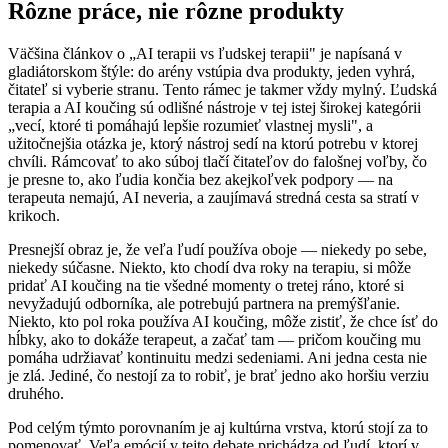
Rôzne práce, nie rôzne produkty
Väčšina článkov o „AI terapii vs ľudskej terapii" je napísaná v
gladiátorskom štýle: do arény vstúpia dva produkty, jeden vyhrá,
čitateľ si vyberie stranu. Tento rámec je takmer vždy mylný. Ľudská
terapia a AI koučing sú odlišné nástroje v tej istej širokej kategórii
„vecí, ktoré ti pomáhajú lepšie rozumieť vlastnej mysli", a
užitočnejšia otázka je, ktorý nástroj sedí na ktorú potrebu v ktorej
chvíli. Rámcovať to ako súboj tlačí čitateľov do falošnej voľby, čo
je presne to, ako ľudia končia bez akejkoľvek podpory — na
terapeuta nemajú, AI neveria, a zaujímavá stredná cesta sa stratí v
krikoch.
Presnejší obraz je, že veľa ľudí používa oboje — niekedy po sebe,
niekedy súčasne. Niekto, kto chodí dva roky na terapiu, si môže
pridať AI koučing na tie všedné momenty o tretej ráno, ktoré si
nevyžadujú odborníka, ale potrebujú partnera na premýšľanie.
Niekto, kto pol roka používa AI koučing, môže zistiť, že chce ísť do
hĺbky, ako to dokáže terapeut, a začať tam — pričom koučing mu
pomáha udržiavať kontinuitu medzi sedeniami. Ani jedna cesta nie
je zlá. Jediné, čo nestojí za to robiť, je brať jedno ako horšiu verziu
druhého.
Pod celým týmto porovnaním je aj kultúrna vrstva, ktorú stojí za to
pomenovať. Veľa emócií v tejto debate prichádza od ľudí, ktorí v