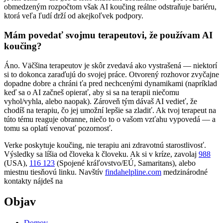
obmedzeným rozpočtom však AI koučing reálne odstraňuje bariéru,
ktorá veľa ľudí drží od akejkoľvek podpory.
Mám povedať svojmu terapeutovi, že používam AI
koučing?
Áno. Väčšina terapeutov je skôr zvedavá ako vystrašená — niektorí
si to dokonca zaraďujú do svojej práce. Otvorený rozhovor zvyčajne
dopadne dobre a chráni ťa pred nechcenými dynamikami (napríklad
keď sa o AI začneš opierať, aby si sa na terapii niečomu
vyhol/vyhla, alebo naopak). Zároveň tým dávaš AI vedieť, že
chodíš na terapiu, čo jej umožní lepšie sa zladiť. Ak tvoj terapeut na
túto tému reaguje obranne, niečo to o vašom vzťahu vypovedá — a
tomu sa oplatí venovať pozornosť.
Verke poskytuje koučing, nie terapiu ani zdravotnú starostlivosť.
Výsledky sa líšia od človeka k človeku. Ak si v kríze, zavolaj
988
(USA),
116 123
(Spojené kráľovstvo/EÚ, Samaritans),
alebo
miestnu tiesňovú linku. Navštív
findahelpline.com
medzinárodné
kontakty nájdeš na
Objav
Domov