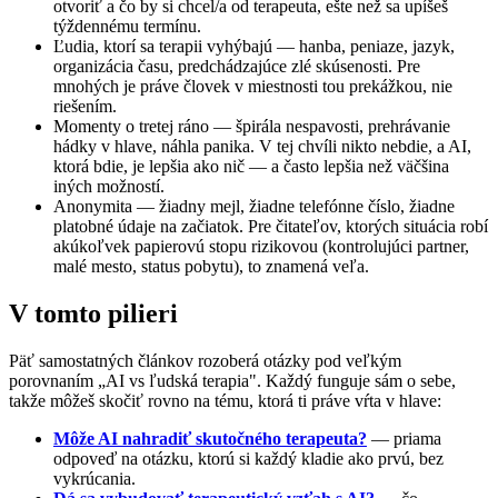
otvoriť a čo by si chcel/a od terapeuta, ešte než sa upíšeš
týždennému termínu.
Ľudia, ktorí sa terapii vyhýbajú — hanba, peniaze, jazyk,
organizácia času, predchádzajúce zlé skúsenosti. Pre
mnohých je práve človek v miestnosti tou prekážkou, nie
riešením.
Momenty o tretej ráno — špirála nespavosti, prehrávanie
hádky v hlave, náhla panika. V tej chvíli nikto nebdie, a AI,
ktorá bdie, je lepšia ako nič — a často lepšia než väčšina
iných možností.
Anonymita — žiadny mejl, žiadne telefónne číslo, žiadne
platobné údaje na začiatok. Pre čitateľov, ktorých situácia robí
akúkoľvek papierovú stopu rizikovou (kontrolujúci partner,
malé mesto, status pobytu), to znamená veľa.
V tomto pilieri
Päť samostatných článkov rozoberá otázky pod veľkým
porovnaním „AI vs ľudská terapia". Každý funguje sám o sebe,
takže môžeš skočiť rovno na tému, ktorá ti práve vŕta v hlave:
Môže AI nahradiť skutočného terapeuta?
— priama
odpoveď na otázku, ktorú si každý kladie ako prvú, bez
vykrúcania.