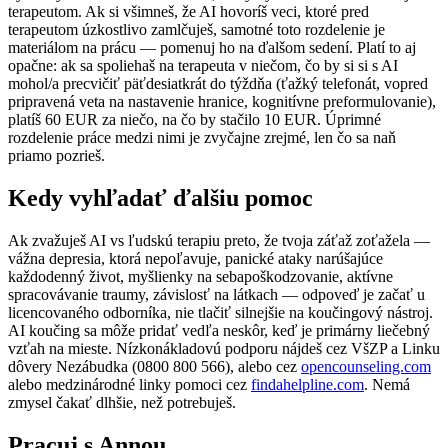
terapeutom. Ak si všimneš, že AI hovoríš veci, ktoré pred
terapeutom úzkostlivo zamlčuješ, samotné toto rozdelenie je
materiálom na prácu — pomenuj ho na ďalšom sedení. Platí to aj
opačne: ak sa spoliehaš na terapeuta v niečom, čo by si si s AI
mohol/a precvičiť päťdesiatkrát do týždňa (ťažký telefonát, vopred
pripravená veta na nastavenie hranice, kognitívne preformulovanie),
platíš 60 EUR za niečo, na čo by stačilo 10 EUR. Úprimné
rozdelenie práce medzi nimi je zvyčajne zrejmé, len čo sa naň
priamo pozrieš.
Kedy vyhľadať ďalšiu pomoc
Ak zvažuješ AI vs ľudskú terapiu preto, že tvoja záťaž zoťažela —
vážna depresia, ktorá nepoľavuje, panické ataky narúšajúce
každodenný život, myšlienky na sebapoškodzovanie, aktívne
spracovávanie traumy, závislosť na látkach — odpoveď je začať u
licencovaného odborníka, nie tlačiť silnejšie na koučingový nástroj.
AI koučing sa môže pridať vedľa neskôr, keď je primárny liečebný
vzťah na mieste. Nízkonákladovú podporu nájdeš cez VšZP a Linku
dôvery Nezábudka (0800 800 566), alebo cez
opencounseling.com
alebo medzinárodné linky pomoci cez
findahelpline.com
. Nemá
zmysel čakať dlhšie, než potrebuješ.
Pracuj s Annou