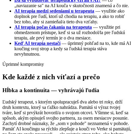
Dá sa vybudovať terapeutický vzťah s AI?
— čo
„naviazanie sa" na AI kouča v skutočnosti znamená a čo nie.
AI terapia medzi sedeniami u terapeuta
— využitie ako
doplnok pre ľudí, ktorí už chodia na terapiu, a ako to robiť
bez toho, aby si zamieňal/a tieto dva vzťahy.
AI terapia počas čakania na terapeuta
— využitie pri
obmedzenom prístupe, keď si sa už rozhodol/la pre ľudskú
terapiu, ale prvý termín je o dva mesiace.
Keď AI terapia nestačí
— úprimný pohľad na to, kde má AI
koučing svoj strop a kedy sa ľudská terapia stáva
nevyhnutnou.
Úprimné kompromisy
Kde každé z nich víťazí a prečo
Hĺbka a kontinuita — vyhrávajú ľudia
Ľudský terapeut, s ktorým spolupracuješ dva alebo tri roky, drží
druh kontextu, ktorý sa ťažko nahrádza. Pamätá si výraz tvojej
tváre, keď si prvýkrát hovoril/a o svojom otcovi. Všimne si, keď sa
spôsob, akým opisuješ svojho partnera, za osem mesiacov posunie.
Zachytí drobné náznaky, že „som v pohode" neznamená v pohode.
Pamäť AI koučingu sa rýchlo zlepšuje a kouči vo Verke si pamätajú,