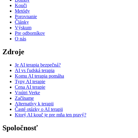
Kouči
Metódy
Porovnanie
Články
Výskum
Pre odborníkov
O nás
Zdroje
Je AI terapia bezpečná?
AI vs ľudská terapia
Komu AI terapia pomáha
Typy AI terapie
Cena AI terapie
Vnútri Verke
Začíname
Alternatívy k terapii
Časté otázky o AI terapii
Ktorý AI kouč je pre mňa ten pravý?
Spoločnosť