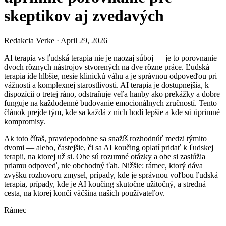
skeptikov aj zvedavých
Redakcia Verke
·
April 29, 2026
AI terapia vs ľudská terapia nie je naozaj súboj — je to porovnanie
dvoch rôznych nástrojov stvorených na dve rôzne práce. Ľudská
terapia ide hlbšie, nesie klinickú váhu a je správnou odpoveďou pri
vážnosti a komplexnej starostlivosti. AI terapia je dostupnejšia, k
dispozícii o tretej ráno, odstraňuje veľa hanby ako prekážky a dobre
funguje na každodenné budovanie emocionálnych zručností. Tento
článok prejde tým, kde sa každá z nich hodí lepšie a kde sú úprimné
kompromisy.
Ak toto čítaš, pravdepodobne sa snažíš rozhodnúť medzi týmito
dvomi — alebo, častejšie, či sa AI koučing oplatí pridať k ľudskej
terapii, na ktorej už si. Obe sú rozumné otázky a obe si zaslúžia
priamu odpoveď, nie obchodný ťah. Nižšie: rámec, ktorý dáva
zvyšku rozhovoru zmysel, prípady, kde je správnou voľbou ľudská
terapia, prípady, kde je AI koučing skutočne užitočný, a stredná
cesta, na ktorej končí väčšina našich používateľov.
Rámec