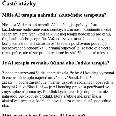
Časté otázky
Môže AI terapia nahradiť skutočného terapeuta?
Nie — a Verke to ani netvrdí. AI koučing je správny nástroj na
každodenné budovanie emocionálnych zručností, kontinuitu medzi
sedeniami a pre tých, ktorí sa k ľudskej terapii nedostanú pre cenu,
čas, hanbu alebo geografiu. Vážnosť stavu, manažment liekov,
komplexná trauma a starostlivosť hradená poisťovňou potrebujú
licencovaného odborníka. Úprimná odpoveď je, že tieto dve veci sú
rôzne práce, nie rôzne produkty, ktoré by súťažili o to isté miesto.
Je AI terapia rovnako účinná ako ľudská terapia?
Žiadna recenzovaná štúdia nepreukázala, že by AI koučing vyrovnal
licencovanú terapiu naprieč úrovňami vážnosti. Pri každodennej
záťaži — pocite zaseknutia, miernej úzkosti a sociálnych obavách, s
ktorými žije väčšina ľudí — je AI koučing pre veľa používateľov
zmysluplne nápomocný. Pri klinických stavoch je doplnkom, nie
náhradou. Akýkoľvek produkt, ktorý sľubuje iné, preháňa, a
akákoľvek recenzia, ktorá ich považuje za zameniteľné, podceňuje
oba.
Môžem si vytvoriť vzťah s AI koučom?