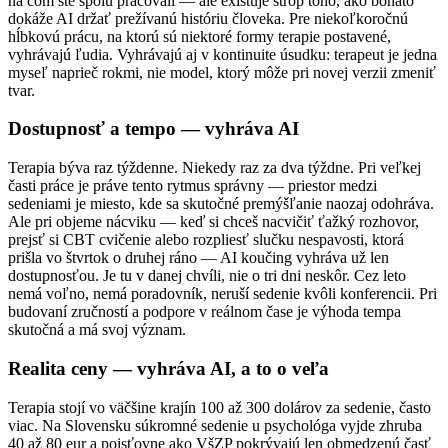
na čom ste spolu pracovali — ale existuje strop toho, ako bohato
dokáže AI držať prežívanú históriu človeka. Pre niekoľkoročnú
hĺbkovú prácu, na ktorú sú niektoré formy terapie postavené,
vyhrávajú ľudia. Vyhrávajú aj v kontinuite úsudku: terapeut je jedna
myseľ naprieč rokmi, nie model, ktorý môže pri novej verzii zmeniť
tvar.
Dostupnosť a tempo — vyhráva AI
Terapia býva raz týždenne. Niekedy raz za dva týždne. Pri veľkej
časti práce je práve tento rytmus správny — priestor medzi
sedeniami je miesto, kde sa skutočné premýšľanie naozaj odohráva.
Ale pri objeme nácviku — keď si chceš nacvičiť ťažký rozhovor,
prejsť si CBT cvičenie alebo rozpliesť slučku nespavosti, ktorá
prišla vo štvrtok o druhej ráno — AI koučing vyhráva už len
dostupnosťou. Je tu v danej chvíli, nie o tri dni neskôr. Cez leto
nemá voľno, nemá poradovník, neruší sedenie kvôli konferencii. Pri
budovaní zručností a podpore v reálnom čase je výhoda tempa
skutočná a má svoj význam.
Realita ceny — vyhráva AI, a to o veľa
Terapia stojí vo väčšine krajín 100 až 300 dolárov za sedenie, často
viac. Na Slovensku súkromné sedenie u psychológa vyjde zhruba
40 až 80 eur a poisťovne ako VšZP pokrývajú len obmedzenú časť