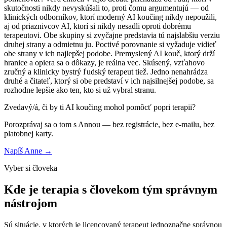
skutočnosti nikdy nevyskúšali to, proti čomu argumentujú — od
klinických odborníkov, ktorí moderný AI koučing nikdy nepoužili,
aj od priaznivcov AI, ktorí si nikdy nesadli oproti dobrému
terapeutovi. Obe skupiny si zvyčajne predstavia tú najslabšiu verziu
druhej strany a odmietnu ju. Poctivé porovnanie si vyžaduje vidieť
obe strany v ich najlepšej podobe. Premyslený AI kouč, ktorý drží
hranice a opiera sa o dôkazy, je reálna vec. Skúsený, vzťahovo
zručný a klinicky bystrý ľudský terapeut tiež. Jedno nenahrádza
druhé a čitateľ, ktorý si obe predstaví v ich najsilnejšej podobe, sa
rozhodne lepšie ako ten, kto si už vybral stranu.
Zvedavý/á, či by ti AI koučing mohol pomôcť popri terapii?
Porozprávaj sa o tom s Annou — bez registrácie, bez e-mailu, bez
platobnej karty.
Napíš Anne →
Vyber si človeka
Kde je terapia s človekom tým správnym
nástrojom
Sú situácie, v ktorých je licencovaný terapeut jednoznačne správnou