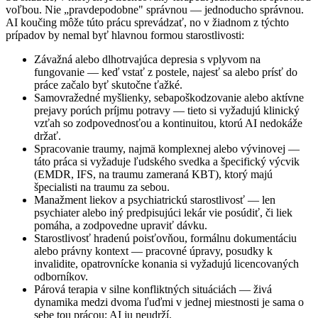
voľbou. Nie „pravdepodobne" správnou — jednoducho správnou.
AI koučing môže túto prácu sprevádzať, no v žiadnom z týchto
prípadov by nemal byť hlavnou formou starostlivosti:
Závažná alebo dlhotrvajúca depresia s vplyvom na
fungovanie — keď vstať z postele, najesť sa alebo prísť do
práce začalo byť skutočne ťažké.
Samovražedné myšlienky, sebapoškodzovanie alebo aktívne
prejavy porúch príjmu potravy — tieto si vyžadujú klinický
vzťah so zodpovednosťou a kontinuitou, ktorú AI nedokáže
držať.
Spracovanie traumy, najmä komplexnej alebo vývinovej —
táto práca si vyžaduje ľudského svedka a špecifický výcvik
(EMDR, IFS, na traumu zameraná KBT), ktorý majú
špecialisti na traumu za sebou.
Manažment liekov a psychiatrickú starostlivosť — len
psychiater alebo iný predpisujúci lekár vie posúdiť, či liek
pomáha, a zodpovedne upraviť dávku.
Starostlivosť hradenú poisťovňou, formálnu dokumentáciu
alebo právny kontext — pracovné úpravy, posudky k
invalidite, opatrovnícke konania si vyžadujú licencovaných
odborníkov.
Párová terapia v silne konfliktných situáciách — živá
dynamika medzi dvoma ľuďmi v jednej miestnosti je sama o
sebe tou prácou; AI ju neudrží.