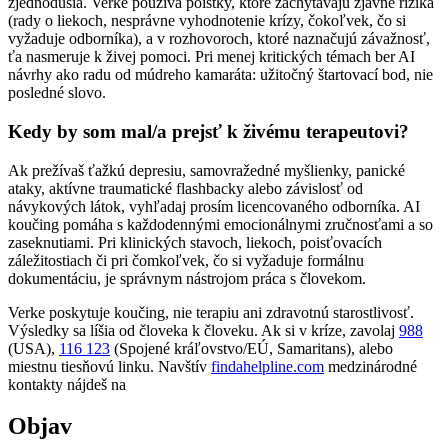
zjednodušia. Verke používa poistky, ktoré zachytávajú zjavné riziká
(rady o liekoch, nesprávne vyhodnotenie krízy, čokoľvek, čo si
vyžaduje odborníka), a v rozhovoroch, ktoré naznačujú závažnosť,
ťa nasmeruje k živej pomoci. Pri menej kritických témach ber AI
návrhy ako radu od múdreho kamaráta: užitočný štartovací bod, nie
posledné slovo.
Kedy by som mal/a prejsť k živému terapeutovi?
Ak prežívaš ťažkú depresiu, samovražedné myšlienky, panické
ataky, aktívne traumatické flashbacky alebo závislosť od
návykových látok, vyhľadaj prosím licencovaného odborníka. AI
koučing pomáha s každodennými emocionálnymi zručnosťami a so
zaseknutiami. Pri klinických stavoch, liekoch, poisťovacích
záležitostiach či pri čomkoľvek, čo si vyžaduje formálnu
dokumentáciu, je správnym nástrojom práca s človekom.
Verke poskytuje koučing, nie terapiu ani zdravotnú starostlivosť.
Výsledky sa líšia od človeka k človeku. Ak si v kríze, zavolaj
988
(USA),
116 123
(Spojené kráľovstvo/EÚ, Samaritans),
alebo
miestnu tiesňovú linku. Navštív
findahelpline.com
medzinárodné
kontakty nájdeš na
Objav