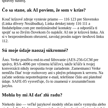
správny nástroj.
Čo sa stane, ak AI poviem, že som v kríze?
Kouč krízové zdroje vyniesie priamo — 116 123 pre Slovensko
(Linka dôvery Nezábudka), Linka detskej istoty 116 111 a
findahelpline.com pre medzinárodné kontakty — a odporúča ti
spojiť sa so živým človekom čo najskôr. AI nie je krízová linka. Ak
si v bezprostrednom ohrození, zavolaj prosím najprv tiesňovú linku
112.
Sú moje údaje naozaj súkromné?
Áno. Verke používa end-to-end šifrovanie (AES-256-GCM pre
správy, RSA-4096 pre výmenu kľúčov), takže kľúče k tvojej
konverzácii nikdy neopustia tvoje zariadenie. Zamestnanci Verke
nemôžu čítať tvoje rozhovory ani s plným prístupom k serveru. Na
začatie sedenia nepotrebujeme e-mail, telefónne číslo ani platobné
údaje. SAFE-05 vysvetľuje, čo to znamená v zrozumiteľnom
jazyku.
Mohla by mi AI dať zlú radu?
Niekedy áno — veľké jazykové modely občas niečo vymyslia alebo