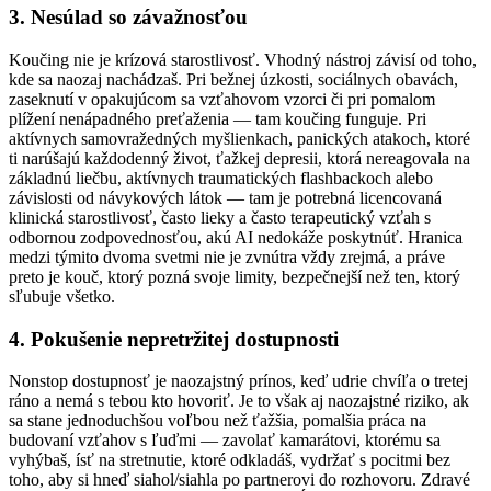
3. Nesúlad so závažnosťou
Koučing nie je krízová starostlivosť. Vhodný nástroj závisí od toho,
kde sa naozaj nachádzaš. Pri bežnej úzkosti, sociálnych obavách,
zaseknutí v opakujúcom sa vzťahovom vzorci či pri pomalom
plížení nenápadného preťaženia — tam koučing funguje. Pri
aktívnych samovražedných myšlienkach, panických atakoch, ktoré
ti narúšajú každodenný život, ťažkej depresii, ktorá nereagovala na
základnú liečbu, aktívnych traumatických flashbackoch alebo
závislosti od návykových látok — tam je potrebná licencovaná
klinická starostlivosť, často lieky a často terapeutický vzťah s
odbornou zodpovednosťou, akú AI nedokáže poskytnúť. Hranica
medzi týmito dvoma svetmi nie je zvnútra vždy zrejmá, a práve
preto je kouč, ktorý pozná svoje limity, bezpečnejší než ten, ktorý
sľubuje všetko.
4. Pokušenie nepretržitej dostupnosti
Nonstop dostupnosť je naozajstný prínos, keď udrie chvíľa o tretej
ráno a nemá s tebou kto hovoriť. Je to však aj naozajstné riziko, ak
sa stane jednoduchšou voľbou než ťažšia, pomalšia práca na
budovaní vzťahov s ľuďmi — zavolať kamarátovi, ktorému sa
vyhýbaš, ísť na stretnutie, ktoré odkladáš, vydržať s pocitmi bez
toho, aby si hneď siahol/siahla po partnerovi do rozhovoru. Zdravé