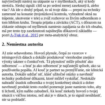
najvýrečnejší nástroj na utápanie sa v myšlienkach, aký si kedy
stretol/a. Sleduj signál: cítiš sa po sedení menej zaseknutý/á, alebo
viac? Ak ide o druhý prípad, to sú tvoje dáta — prepni na techniky
zamerané na konanie (trojotázková kontrola, vyhradené okná na
trápenie, ukotvenie v tele) a zváž rozhovor so živým odborníkom o
tom hlbšom kruhu. Terapia prijatia a záväzku (ACT), s dôrazom na
získanie odstupu od myšlienok namiesto zapájania sa do ich obsahu,
má pre tento typ zaseknutosti najsilnejšiu dôkazovú základňu —
pozri
A-Tjak et al., 2015
pre meta-analytický obraz.
2. Nemiestna autorita
AI znie sebavedomo. Hovorí plynule, čerpá zo vzorcov v
tréningových dátach a dokáže produkovať vierohodne znejúce
výroky takmer o čomkoľvek. Tá plynulosť môže pôsobiť ako
odbornosť — a brať ju ako odbornosť je najčastejší spôsob, ako sa
používatelia popália. AI kouč je partner na premýšľanie, nie klinická
autorita. Dokáže udržať niť, klásť užitočné otázky a navrhnúť
techniky podložené dôkazmi, ktoré môžeš vyskúšať. Nedokáže
nahradiť úsudok odborníka o tvojej konkrétnej situácii a dobre
navrhnutý produkt tento rozdiel pomenuje jasne namiesto toho, aby
ti lichotil, kým naňho zabudneš. Ak kouč niekedy hovorí o tvojej
situácii s väčšou istotou, než aká je v dátach, je to signál nesúhlasiť,
nie sa podriadiť.