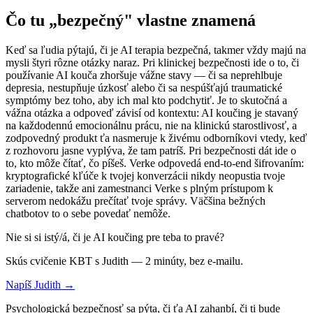
Čo tu „bezpečný" vlastne znamená
Keď sa ľudia pýtajú, či je AI terapia bezpečná, takmer vždy majú na
mysli štyri rôzne otázky naraz. Pri klinickej bezpečnosti ide o to, či
používanie AI kouča zhoršuje vážne stavy — či sa neprehlbuje
depresia, nestupňuje úzkosť alebo či sa nespúšťajú traumatické
symptómy bez toho, aby ich mal kto podchytiť. Je to skutočná a
vážna otázka a odpoveď závisí od kontextu: AI koučing je stavaný
na každodennú emocionálnu prácu, nie na klinickú starostlivosť, a
zodpovedný produkt ťa nasmeruje k živému odborníkovi vtedy, keď
z rozhovoru jasne vyplýva, že tam patríš. Pri bezpečnosti dát ide o
to, kto môže čítať, čo píšeš. Verke odpovedá end-to-end šifrovaním:
kryptografické kľúče k tvojej konverzácii nikdy neopustia tvoje
zariadenie, takže ani zamestnanci Verke s plným prístupom k
serverom nedokážu prečítať tvoje správy. Väčšina bežných
chatbotov to o sebe povedať nemôže.
Nie si si istý/á, či je AI koučing pre teba to pravé?
Skús cvičenie KBT s Judith — 2 minúty, bez e-mailu.
Napíš Judith →
Psychologická bezpečnosť sa pýta, či ťa AI zahanbí, či ti bude