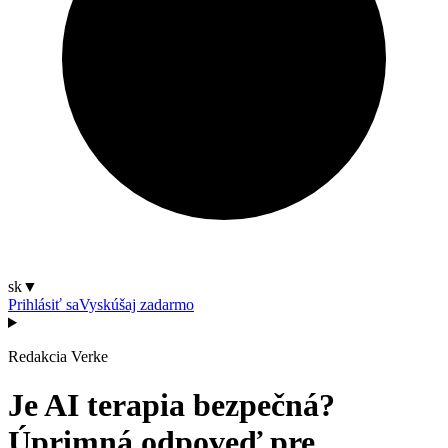
sk
▼
Prihlásiť sa
Vyskúšaj zadarmo
Redakcia Verke
Je AI terapia bezpečná?
Úprimná odpoveď pre