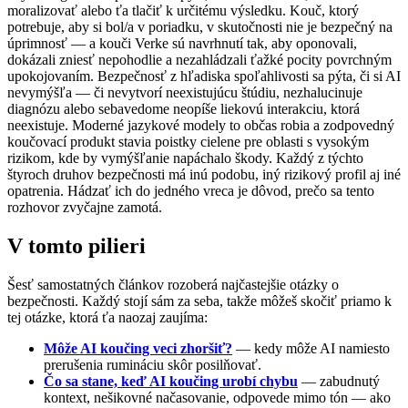
moralizovať alebo ťa tlačiť k určitému výsledku. Kouč, ktorý
potrebuje, aby si bol/a v poriadku, v skutočnosti nie je bezpečný na
úprimnosť — a kouči Verke sú navrhnutí tak, aby oponovali,
dokázali zniesť nepohodlie a nezahládzali ťažké pocity povrchným
upokojovaním. Bezpečnosť z hľadiska spoľahlivosti sa pýta, či si AI
nevymýšľa — či nevytvorí neexistujúcu štúdiu, nezhalucinuje
diagnózu alebo sebavedome neopíše liekovú interakciu, ktorá
neexistuje. Moderné jazykové modely to občas robia a zodpovedný
koučovací produkt stavia poistky cielene pre oblasti s vysokým
rizikom, kde by vymýšľanie napáchalo škody. Každý z týchto
štyroch druhov bezpečnosti má inú podobu, iný rizikový profil aj iné
opatrenia. Hádzať ich do jedného vreca je dôvod, prečo sa tento
rozhovor zvyčajne zamotá.
V tomto pilieri
Šesť samostatných článkov rozoberá najčastejšie otázky o
bezpečnosti. Každý stojí sám za seba, takže môžeš skočiť priamo k
tej otázke, ktorá ťa naozaj zaujíma:
Môže AI koučing veci zhoršiť?
— kedy môže AI namiesto
prerušenia rumináciu skôr posilňovať.
Čo sa stane, keď AI koučing urobí chybu
— zabudnutý
kontext, nešikovné načasovanie, odpovede mimo tón — ako