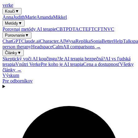
verke
Kouči
▼
Anna
Judith
Marie
Amanda
Mikkel
Metódy
▼
Porovnaj metódy AI terapie
CBT
PDT
ACT
EFT
CFT
NVC
Porovnanie
▼
ChatGPT
Claude.ai
Character.AI
Wysa
Replika
Sonia
BetterHelp
Talkspa
person therapy
Headspace
Calm
All comparisons →
Články
▼
Skeptický voči AI koučingu?
Je AI terapia bezpečná?
AI vs ľudská
terapia
Vnútri Verke
Pre koho je AI terapia
Cena a dostupnosť
Všetky
články →
Výskum
Pre odborníkov