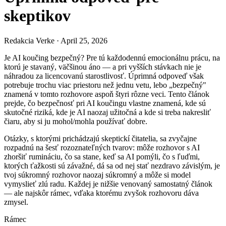
skeptikov
Redakcia Verke
·
April 25, 2026
Je AI koučing bezpečný? Pre tú každodennú emocionálnu prácu, na
ktorú je stavaný, väčšinou áno — a pri vyšších stávkach nie je
náhradou za licencovanú starostlivosť. Úprimná odpoveď však
potrebuje trochu viac priestoru než jednu vetu, lebo „bezpečný"
znamená v tomto rozhovore aspoň štyri rôzne veci. Tento článok
prejde, čo bezpečnosť pri AI koučingu vlastne znamená, kde sú
skutočné riziká, kde je AI naozaj užitočná a kde si treba nakresliť
čiaru, aby si ju mohol/mohla používať dobre.
Otázky, s ktorými prichádzajú skeptickí čitatelia, sa zvyčajne
rozpadnú na šesť rozoznateľných tvarov: môže rozhovor s AI
zhoršiť rumináciu, čo sa stane, keď sa AI pomýli, čo s ľuďmi,
ktorých ťažkosti sú závažné, dá sa od nej stať nezdravo závislým, je
tvoj súkromný rozhovor naozaj súkromný a môže si model
vymyslieť zlú radu. Každej je nižšie venovaný samostatný článok
— ale najskôr rámec, vďaka ktorému zvyšok rozhovoru dáva
zmysel.
Rámec