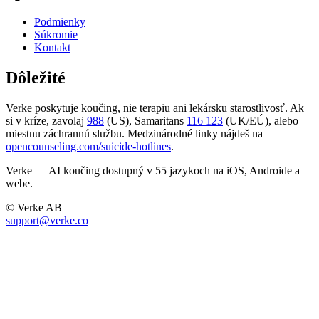
Podmienky
Súkromie
Kontakt
Dôležité
Verke poskytuje koučing, nie terapiu ani lekársku starostlivosť. Ak
si v kríze, zavolaj
988
(US), Samaritans
116 123
(UK/EÚ), alebo
miestnu záchrannú službu. Medzinárodné linky nájdeš na
opencounseling.com/suicide-hotlines
.
Verke — AI koučing dostupný v 55 jazykoch na iOS, Androide a
webe.
© Verke AB
support@verke.co