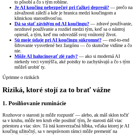
to pôsobí a čo s tým robíme.
Je AI koučing nebezpečný pri ťažkej depresii?
— prečo na
závažnosti záleží a kde je hranica medzi koučingom a
klinickou starostlivosťou.
Dá sa stať závislým od AI koučingu?
— zdravé používanie,
nezdravé používanie a rozdiel medzi tým, keď sa o nástroj
opieraš, a tým, keď mu odovzdáš svoj vnútorný život.
Sú moje údaje pri AI koučingu súkromné?
— end-to-end
šifrovanie vysvetlené bez žargónu — čo skutočne vidíme a čo
nie.
Môže AI halucinovať zlé rady?
— ako si moderná AI
niekedy veci vymýšľa, aké poistky to zachytávajú a čo s tým
môžeš urobiť ty.
Úprimne o rizikách
Riziká, ktoré stojí za to brať vážne
1. Posilňovanie ruminácie
Rozhovor o starosti ju môže rozpustiť — alebo, ak máš sklon točiť
sa v kruhu, môže ten kruh ešte posilniť tým, že starosti dáš viac
priestoru a viac slov. Tá istá konverzačná hĺbka, vďaka ktorej je AI
koučing užitočný, sa v nesprávnom rámci môže premeniť na