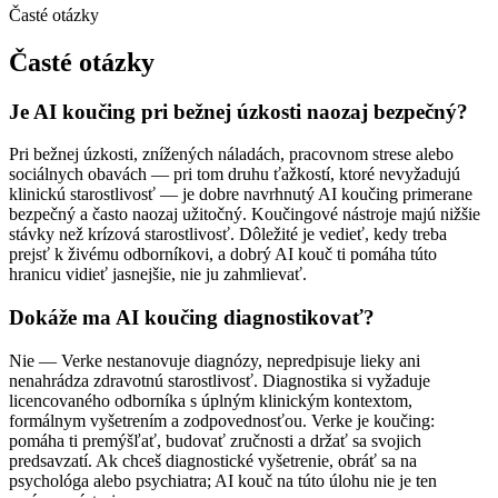
Časté otázky
Časté otázky
Je AI koučing pri bežnej úzkosti naozaj bezpečný?
Pri bežnej úzkosti, znížených náladách, pracovnom strese alebo
sociálnych obavách — pri tom druhu ťažkostí, ktoré nevyžadujú
klinickú starostlivosť — je dobre navrhnutý AI koučing primerane
bezpečný a často naozaj užitočný. Koučingové nástroje majú nižšie
stávky než krízová starostlivosť. Dôležité je vedieť, kedy treba
prejsť k živému odborníkovi, a dobrý AI kouč ti pomáha túto
hranicu vidieť jasnejšie, nie ju zahmlievať.
Dokáže ma AI koučing diagnostikovať?
Nie — Verke nestanovuje diagnózy, nepredpisuje lieky ani
nenahrádza zdravotnú starostlivosť. Diagnostika si vyžaduje
licencovaného odborníka s úplným klinickým kontextom,
formálnym vyšetrením a zodpovednosťou. Verke je koučing:
pomáha ti premýšľať, budovať zručnosti a držať sa svojich
predsavzatí. Ak chceš diagnostické vyšetrenie, obráť sa na
psychológa alebo psychiatra; AI kouč na túto úlohu nie je ten