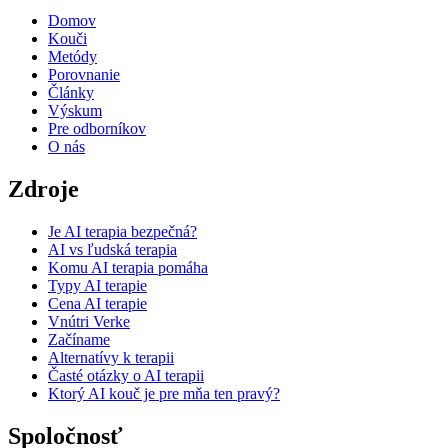
Domov
Kouči
Metódy
Porovnanie
Články
Výskum
Pre odborníkov
O nás
Zdroje
Je AI terapia bezpečná?
AI vs ľudská terapia
Komu AI terapia pomáha
Typy AI terapie
Cena AI terapie
Vnútri Verke
Začíname
Alternatívy k terapii
Časté otázky o AI terapii
Ktorý AI kouč je pre mňa ten pravý?
Spoločnosť