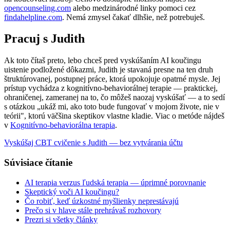
opencounseling.com
alebo medzinárodné linky pomoci cez
findahelpline.com
. Nemá zmysel čakať dlhšie, než potrebuješ.
Pracuj s Judith
Ak toto čítaš preto, lebo chceš pred vyskúšaním AI koučingu
uistenie podložené dôkazmi, Judith je stavaná presne na ten druh
štruktúrovanej, postupnej práce, ktorá upokojuje opatrné mysle. Jej
prístup vychádza z kognitívno-behaviorálnej terapie — praktickej,
ohraničenej, zameranej na to, čo môžeš naozaj vyskúšať — a to sedí
s otázkou „ukáž mi, ako toto bude fungovať v mojom živote, nie v
teórii", ktorú väčšina skeptikov vlastne kladie. Viac o metóde nájdeš
v
Kognitívno-behaviorálna terapia
.
Vyskúšaj CBT cvičenie s Judith — bez vytvárania účtu
Súvisiace čítanie
AI terapia verzus ľudská terapia — úprimné porovnanie
Skeptický voči AI koučingu?
Čo robiť, keď úzkostné myšlienky neprestávajú
Prečo si v hlave stále prehrávaš rozhovory
Prezri si všetky články