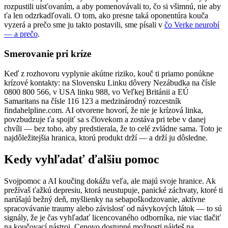
rozpustili uisťovaním, a aby pomenovávali to, čo si všimnú, nie aby
ťa len odzrkadľovali. O tom, ako presne taká oponentúra kouča
vyzerá a prečo sme ju takto postavili, sme písali v
čo Verke neurobí
— a prečo
.
Smerovanie pri kríze
Keď z rozhovoru vyplynie akútne riziko, kouč ti priamo ponúkne
krízové kontakty: na Slovensku Linku dôvery Nezábudka na čísle
0800 800 566, v USA linku 988, vo Veľkej Británii a EÚ
Samaritans na čísle 116 123 a medzinárodný rozcestník
findahelpline.com. AI otvorene hovorí, že nie je krízová linka,
povzbudzuje ťa spojiť sa s človekom a zostáva pri tebe v danej
chvíli — bez toho, aby predstierala, že to celé zvládne sama. Toto je
najdôležitejšia hranica, ktorú produkt drží — a drží ju dôsledne.
Kedy vyhľadať ďalšiu pomoc
Svojpomoc a AI koučing dokážu veľa, ale majú svoje hranice. Ak
prežívaš ťažkú depresiu, ktorá neustupuje, panické záchvaty, ktoré ti
narúšajú bežný deň, myšlienky na sebapoškodzovanie, aktívne
spracovávanie traumy alebo závislosť od návykových látok — to sú
signály, že je čas vyhľadať licencovaného odborníka, nie viac tlačiť
na koučovací nástroj. Cenovo dostupné možnosti nájdeš na