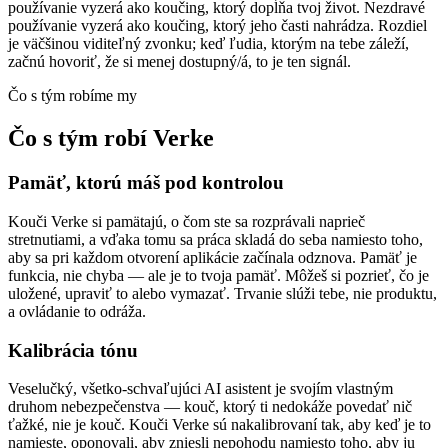
používanie vyzerá ako koučing, ktorý dopĺňa tvoj život. Nezdravé
používanie vyzerá ako koučing, ktorý jeho časti nahrádza. Rozdiel
je väčšinou viditeľný zvonku; keď ľudia, ktorým na tebe záleží,
začnú hovoriť, že si menej dostupný/á, to je ten signál.
Čo s tým robíme my
Čo s tým robí Verke
Pamäť, ktorú máš pod kontrolou
Kouči Verke si pamätajú, o čom ste sa rozprávali naprieč
stretnutiami, a vďaka tomu sa práca skladá do seba namiesto toho,
aby sa pri každom otvorení aplikácie začínala odznova. Pamäť je
funkcia, nie chyba — ale je to tvoja pamäť. Môžeš si pozrieť, čo je
uložené, upraviť to alebo vymazať. Trvanie slúži tebe, nie produktu,
a ovládanie to odráža.
Kalibrácia tónu
Veselučký, všetko-schvaľujúci AI asistent je svojím vlastným
druhom nebezpečenstva — kouč, ktorý ti nedokáže povedať nič
ťažké, nie je kouč. Kouči Verke sú nakalibrovaní tak, aby keď je to
namieste, oponovali, aby zniesli nepohodu namiesto toho, aby ju