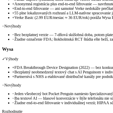
+
Anonymná registrácia plus end-to-end šifrovanie — navrhnuté 
+
End-to-end šifrovanie — ani samotné Verke nedokáže prečítať
+
55 plne lokalizovaných rozhraní a LLM-natívne spracovanie 
+
Verke Basic (2.99 EUR/mesiac ≈ 36 EUR/rok) poráža Wysa P
−
Nevýhody
−
Bez bezplatnej verzie — 7-dňová skúšobná doba, potom plat
−
Žiadne označenie FDA; štokholmská RCT štúdia ešte beží, za
Wysa
✓
Výhody
+
FDA Breakthrough Device Designation (2022) — bez konkuren
+
Bezplatný neobmedzený textový chat s AI Penguinom v indivi
+
Partnerstvá s NHS a etablované distribučné kanály pre podni
−
Nevýhody
−
Jeden všeobecný bot Pocket Penguin namiesto špecializovan
−
Iba textové AI — hlasové konverzácie v štýle telefonátu nie 
−
Žiadne end-to-end šifrovanie v individuálnej verzii; HIPAA sú
Rozhodnutie