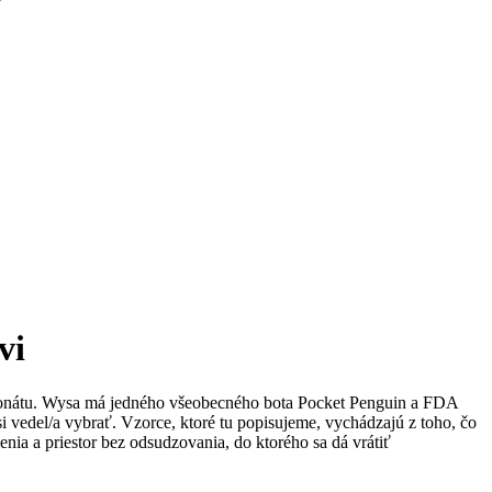
vi
efonátu. Wysa má jedného všeobecného bota Pocket Penguin a FDA
vedel/a vybrať. Vzorce, ktoré tu popisujeme, vychádzajú z toho, čo
enia a priestor bez odsudzovania, do ktorého sa dá vrátiť