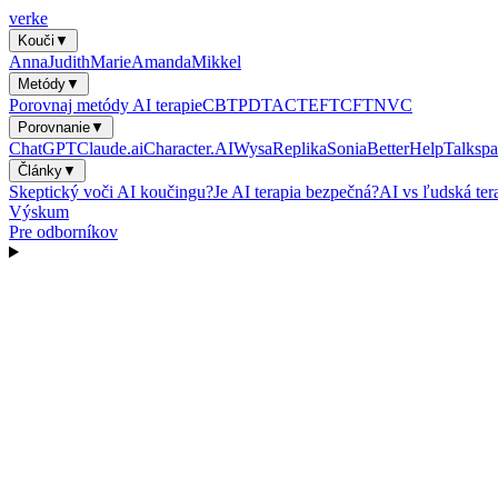
verke
Kouči
▼
Anna
Judith
Marie
Amanda
Mikkel
Metódy
▼
Porovnaj metódy AI terapie
CBT
PDT
ACT
EFT
CFT
NVC
Porovnanie
▼
ChatGPT
Claude.ai
Character.AI
Wysa
Replika
Sonia
BetterHelp
Talkspa
Články
▼
Skeptický voči AI koučingu?
Je AI terapia bezpečná?
AI vs ľudská ter
Výskum
Pre odborníkov