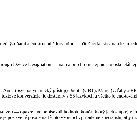
ieč týždňami a end-to-end šifrovaním — päť špecialistov namiesto je
rough Device Designation — najmä pri chronickej muskuloskeletálnej b
mi — Anna (psychodynamický prístup), Judith (CBT), Marie (vzťahy a 
 textové konverzácie, je dostupný v 55 jazykoch a všetko je end-to-en
etvou — opakovane popisovali hodnotu kouča, ktorý je dostupný v mom
e je postavené presne na týchto vzorcoch: priradenie špecialistu, aby m