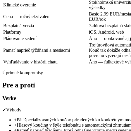
Štokholmská univerzit
Klinické overenie
výsledky
Basic
2.99 EUR/mesia
Cena — ročný ekvivalent
EUR/rok
Bezplatná verzia
7-dňová bezplatná skú
Platformy
iOS, Android, web
Plánovanie sedení
Áno — opakované aj j
Trojúrovňová automat
Pamäť naprieč týždňami a mesiacmi
Kouč tak dokáže odhali
povrchu vyzerajú nesúv
Vyhľadávanie v histórii chatu
Áno — fulltextové vyh
Úprimné kompromisy
Pre a proti
Verke
✓
Výhody
+
Päť špecializovaných koučov priradených ku konkrétnym mod
+
Hlasový koučing v štýle telefonátu s automatickými zhrnutiam
+
Pamäť naprieč týždňami, ktorá odhaľuje vzorce medzi sedenia