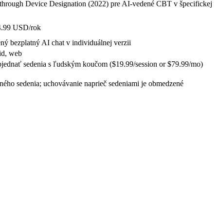
hrough Device Designation (2022) pre AI-vedené CBT v špecifickej
4.99 USD/rok
 bezplatný AI chat v individuálnej verzii
id, web
jednať sedenia s ľudským koučom
($19.99/session or $79.99/mo)
ného sedenia; uchovávanie naprieč sedeniami je obmedzené