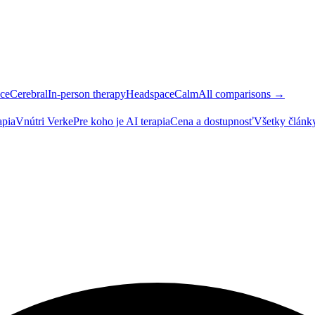
ce
Cerebral
In-person therapy
Headspace
Calm
All comparisons →
apia
Vnútri Verke
Pre koho je AI terapia
Cena a dostupnosť
Všetky člán