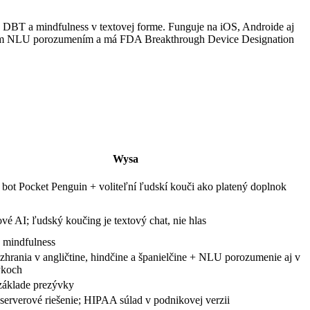
 DBT a mindfulness v textovej forme. Funguje na iOS, Androide aj
 širším NLU porozumením a má FDA Breakthrough Device Designation
Wysa
 bot Pocket Penguin + voliteľní ľudskí kouči ako platený doplnok
vé AI; ľudský koučing je textový chat, nie hlas
mindfulness
ozhrania v angličtine, hindčine a španielčine + NLU porozumenie aj v
ykoch
áklade prezývky
serverové riešenie; HIPAA súlad v podnikovej verzii