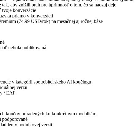
tak, aby znížili prah pre úprimnosť o tom, čo sa naozaj deje
 tvoje konverzácie
jazyka priamo v konverzácii
remium (74.99 USD/rok) na mesačnej aj ročnej báze
ené
tiaľ nebola publikovaná
cie v kategórii spotrebiteľského AI koučingu
duálnej verzii
ky / EAP
ých koučov priradených ku konkrétnym modalitám
sú podporované
lad len v podnikovej verzii