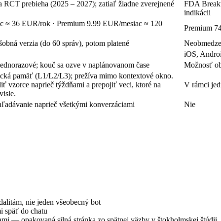
a RCT prebieha (2025 – 2027); zatiaľ žiadne zverejnené
FDA Breakt
indikácii
c ≈ 36 EUR/rok
· Premium
9.99 EUR/mesiac ≈ 120
Premium
7
šobná verzia (do 60 správ), potom platené
Neobmedzený
iOS, Andro
ednorazové; kouč sa ozve v naplánovanom čase
Možnosť ob
ická pamäť (L1/L2/L3); prežíva mimo kontextové okno.
ť vzorce naprieč týždňami a prepojiť veci, ktoré na
V rámci jed
isle.
ľadávanie naprieč všetkými konverzáciami
Nie
alitám, nie jeden všeobecný bot
i späť do chatu
mi — opakovaná silná stránka zo spätnej väzby v štokholmskej štúdii