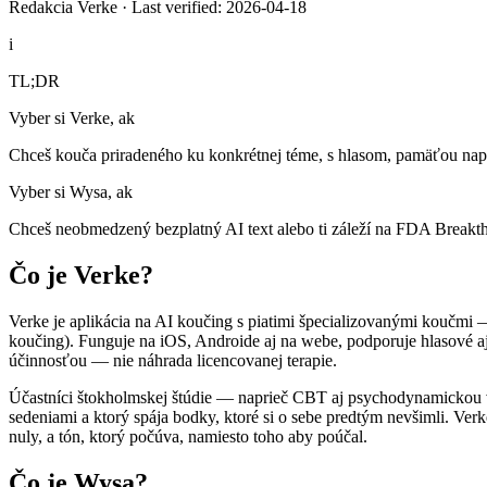
Redakcia Verke
·
Last verified: 2026-04-18
i
TL;DR
Vyber si Verke, ak
Chceš kouča priradeného ku konkrétnej téme, s hlasom, pamäťou napr
Vyber si Wysa, ak
Chceš neobmedzený bezplatný AI text alebo ti záleží na FDA Breakth
Čo je Verke?
Verke je aplikácia na AI koučing s piatimi špecializovanými kouč
koučing). Funguje na iOS, Androide aj na webe, podporuje hlasové aj
účinnosťou — nie náhrada licencovanej terapie.
Účastníci štokholmskej štúdie — naprieč CBT aj psychodynamickou v
sedeniami a ktorý spája bodky, ktoré si o sebe predtým nevšimli. Verk
nuly, a tón, ktorý počúva, namiesto toho aby poúčal.
Čo je Wysa?