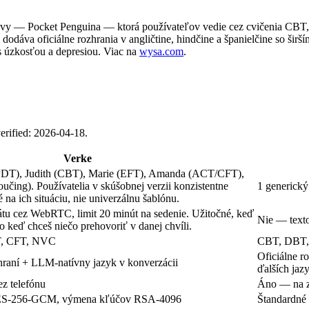
avy — Pocket Penguina — ktorá používateľov vedie cez cvičenia CBT,
 dodáva oficiálne rozhrania v angličtine, hindčine a španielčine so
s úzkosťou a depresiou. Viac na
wysa.com
.
verified: 2026-04-18.
Verke
 (PDT), Judith (CBT), Marie (EFT), Amanda (ACT/CFT),
čing). Používatelia v skúšobnej verzii konzistentne
1 generický
 na ich situáciu, nie univerzálnu šablónu.
átu cez WebRTC, limit 20 minút na sedenie. Užitočné, keď
Nie — texto
bo keď chceš niečo prehovoriť v danej chvíli.
T, CFT, NVC
CBT, DBT, 
Oficiálne r
hraní + LLM-natívny jazyk v konverzácii
ďalších jaz
z telefónu
Áno — na z
AES-256-GCM, výmena kľúčov RSA-4096
Štandardné 