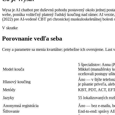
Wysa je AI chatbot pre duševnú pohodu postavený okolo jednej post
webe, ponúka voliteľný platený ľudský koučing nad rámec AI verzie,
(2022) pre AI-vedené CBT pri chronickej muskuloskeletálnej bolesti 
V skratke
Porovnanie vedľa seba
Ceny a parametre sa menia kvartálne; priebežne ich overujeme.
Last 
5 špecialistov: Anna
Model kouča
Mikkel (manažérsky kou
oceňovali postupy ušité
Áno — v štýle telefon
Hlasový koučing
je písanie priveľa, ale
Metódy
KBT, PDT, ACT, EF
Jazyky
55 lokalizovaných roz
Anonymná registrácia
Áno — bez e-mailu, be
Šifrovanie
End-to-end: správy 