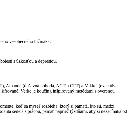
dného všeobecného tučniaka.
olesti s úzkosťou a depresiou.
EFT), Amanda (duševná pohoda, ACT a CFT) a Mikkel (executive
d šifrované. Verke je koučing inšpirovaný metódami s overenou
ente, keď sa myseľ rozbieha, ktorý si pamätá, kto sú, medzi
odalita sedela s prácou, pamäť naprieč týždňami, aby si nezačínal/a od