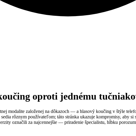
 koučing oproti jednému tučniako
nej modalite založenej na dôkazoch — a hlasový koučing v štýle tel
edia rôznym používateľom; táto stránka ukazuje kompromisy, aby si si 
rzity označili za najcennejšie — priradenie špecialistu, hĺbku porozum