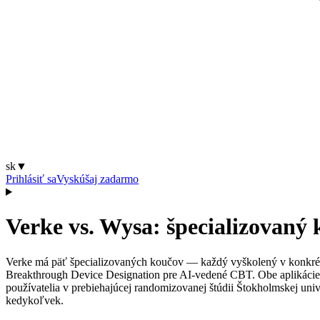
sk
▼
Prihlásiť sa
Vyskúšaj zadarmo
Verke vs. Wysa: špecializovaný
Verke má päť špecializovaných koučov — každý vyškolený v konkrét
Breakthrough Device Designation pre AI-vedené CBT. Obe aplikácie s
používatelia v prebiehajúcej randomizovanej štúdii Štokholmskej unive
kedykoľvek.