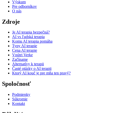
Výskum
Pre odborníkov
O nás
Zdroje
Je AI terapia bezpečná?
AI vs ľudská terapia
Komu AI terapia pomáha
Typy AI terapie
Cena AI terapie
Vnútri Verke
Začíname
Alternatívy k terapii
Časté otázky o AI terapii
Ktorý AI kouč je pre mňa ten pravý?
Spoločnosť
Podmienky
Súkromie
Kontakt