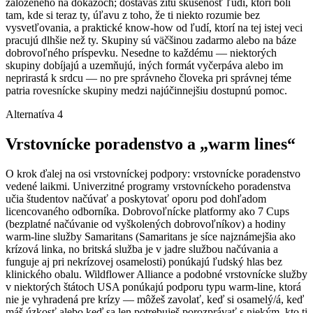
založeného na dôkazoch; dostávaš žitú skúsenosť ľudí, ktorí boli
tam, kde si teraz ty, úľavu z toho, že ti niekto rozumie bez
vysvetľovania, a praktické know-how od ľudí, ktorí na tej istej veci
pracujú dlhšie než ty. Skupiny sú väčšinou zadarmo alebo na báze
dobrovoľného príspevku. Nesedne to každému — niektorých
skupiny dobíjajú a uzemňujú, iných formát vyčerpáva alebo im
neprirastá k srdcu — no pre správneho človeka pri správnej téme
patria rovesnícke skupiny medzi najúčinnejšiu dostupnú pomoc.
Alternatíva 4
Vrstovnícke poradenstvo a „warm lines“
O krok ďalej na osi vrstovníckej podpory: vrstovnícke poradenstvo
vedené laikmi. Univerzitné programy vrstovníckeho poradenstva
učia študentov načúvať a poskytovať oporu pod dohľadom
licencovaného odborníka. Dobrovoľnícke platformy ako 7 Cups
(bezplatné načúvanie od vyškolených dobrovoľníkov) a hodiny
warm-line služby Samaritans (Samaritans je síce najznámejšia ako
krízová linka, no britská služba je v jadre službou načúvania a
funguje aj pri nekrízovej osamelosti) ponúkajú ľudský hlas bez
klinického obalu. Wildflower Alliance a podobné vrstovnícke služby
v niektorých štátoch USA ponúkajú podporu typu warm-line, ktorá
nie je vyhradená pre krízy — môžeš zavolať, keď si osamelý/á, keď
máš úzkosť alebo keď sa len potrebuješ porozprávať s niekým, kto ti