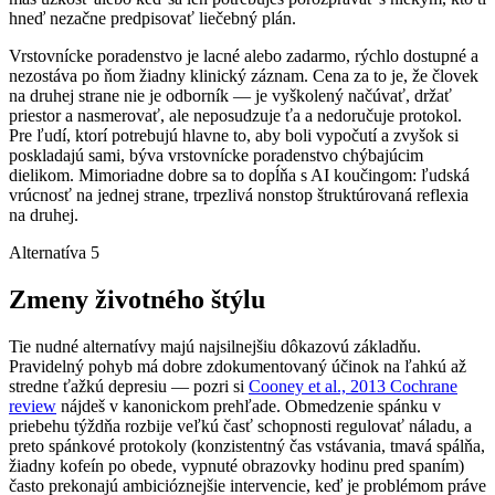
hneď nezačne predpisovať liečebný plán.
Vrstovnícke poradenstvo je lacné alebo zadarmo, rýchlo dostupné a
nezostáva po ňom žiadny klinický záznam. Cena za to je, že človek
na druhej strane nie je odborník — je vyškolený načúvať, držať
priestor a nasmerovať, ale neposudzuje ťa a nedoručuje protokol.
Pre ľudí, ktorí potrebujú hlavne to, aby boli vypočutí a zvyšok si
poskladajú sami, býva vrstovnícke poradenstvo chýbajúcim
dielikom. Mimoriadne dobre sa to dopĺňa s AI koučingom: ľudská
vrúcnosť na jednej strane, trpezlivá nonstop štruktúrovaná reflexia
na druhej.
Alternatíva 5
Zmeny životného štýlu
Tie nudné alternatívy majú najsilnejšiu dôkazovú základňu.
Pravidelný pohyb má dobre zdokumentovaný účinok na ľahkú až
stredne ťažkú depresiu — pozri si
Cooney et al., 2013 Cochrane
review
nájdeš v kanonickom prehľade. Obmedzenie spánku v
priebehu týždňa rozbije veľkú časť schopnosti regulovať náladu, a
preto spánkové protokoly (konzistentný čas vstávania, tmavá spálňa,
žiadny kofeín po obede, vypnuté obrazovky hodinu pred spaním)
často prekonajú ambicióznejšie intervencie, keď je problémom práve