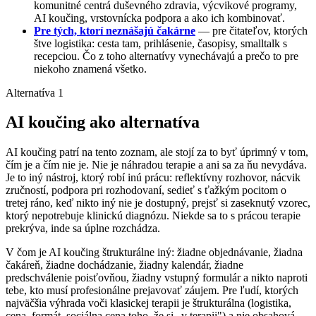
komunitné centrá duševného zdravia, výcvikové programy,
AI koučing, vrstovnícka podpora a ako ich kombinovať.
Pre tých, ktorí neznášajú čakárne
— pre čitateľov, ktorých
štve logistika: cesta tam, prihlásenie, časopisy, smalltalk s
recepciou. Čo z toho alternatívy vynechávajú a prečo to pre
niekoho znamená všetko.
Alternatíva 1
AI koučing ako alternatíva
AI koučing patrí na tento zoznam, ale stojí za to byť úprimný v tom,
čím je a čím nie je. Nie je náhradou terapie a ani sa za ňu nevydáva.
Je to iný nástroj, ktorý robí inú prácu: reflektívny rozhovor, nácvik
zručností, podpora pri rozhodovaní, sedieť s ťažkým pocitom o
tretej ráno, keď nikto iný nie je dostupný, prejsť si zaseknutý vzorec,
ktorý nepotrebuje klinickú diagnózu. Niekde sa to s prácou terapie
prekrýva, inde sa úplne rozchádza.
V čom je AI koučing štrukturálne iný: žiadne objednávanie, žiadna
čakáreň, žiadne dochádzanie, žiadny kalendár, žiadne
predschválenie poisťovňou, žiadny vstupný formulár a nikto naproti
tebe, kto musí profesionálne prejavovať záujem. Pre ľudí, ktorých
najväčšia výhrada voči klasickej terapii je štrukturálna (logistika,
cena, formát, sociálna cena toho, že si „v terapii") a nie obsahová