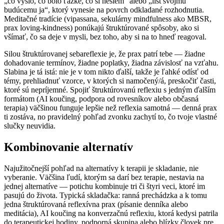
„čo vyšlo, čo bolo ťažké, čo si nesiem“ alebo „list svojmu
budúcemu ja“, ktorý vynesie na povrch odkladané rozhodnutia.
Meditačné tradície (vipassana, sekulárny mindfulness ako MBSR,
prax loving-kindness) ponúkajú štruktúrované spôsoby, ako si
všímať, čo sa deje v mysli, bez toho, aby si na to hneď reagoval.
Silou štruktúrovanej sebareflexie je, že prax patrí tebe — žiadne
dohadovanie termínov, žiadne poplatky, žiadna závislosť na vzťahu.
Slabina je tá istá: nie je v tom nikto ďalší, takže je ľahké odísť od
témy, prehliadnuť vzorce, v ktorých si namočený/á, preskočiť časti,
ktoré sú nepríjemné. Spojiť štruktúrovanú reflexiu s jedným ďalším
formátom (AI koučing, podpora od rovesníkov alebo občasná
terapia) väčšinou funguje lepšie než reflexia samotná — denná prax
ti zostáva, no pravidelný pohľad zvonku zachytí to, čo tvoje vlastné
slučky neuvidia.
Kombinovanie alternatív
Najužitočnejší pohľad na alternatívy k terapii je skladanie, nie
vyberanie. Väčšina ľudí, ktorým sa darí bez terapie, nestavia na
jednej alternatíve — potichu kombinuje tri či štyri veci, ktoré im
pasujú do života. Typická skladačka: ranná prechádzka a k tomu
jedna štruktúrovaná reflexívna prax (písanie denníka alebo
meditácia), AI koučing na konverzačnú reflexiu, ktorá kedysi patrila
do terapeutickej hodiny, podporná skupina alebo blízky človek pre