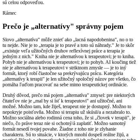
sú celou odpoveďou.
Rámec
Prečo je „alternatívy" správny pojem
Slovo „alternatíva" môže znieť ako „lacná napodobenina", no o to
tu nejde. Nie je to „terapia je to pravé a toto sú náhrady." Je to skôr
„existuje veľa užitočných druhov reflexívnej práce a terapia je
jedným z nich." Kniha nie je alternatívou k terapeutovi; je to kniha.
Pohyb nie je alternatívou k terapeutovi; je to pohyb. AI koučing tiež
nie je alternatívou k terapeutovi v striktnom zmysle — je to iný
formát, ktorý robí čiastočne sa prekrývajúcu prácu. Kategória
„alternatívy k terapii" je len užitočný spoločný názov pre všetko, čo
pomáha ľuďom pracovať na sebe mimo terapeutickej ordinácie.
Druhý dôvod, prečo má pojem „alternatíva" zmysel: pre niektorých
čitateľov nie je „mal by si ísť k terapeutovi" ani užitočné, ani
možné. Možno tam, kde žiješ, terapeut nie je dostupný. Možno to
nepokryje poisťovňa. Možno si terapiu už skúsil/a a nezabralo to.
Možno sociálna alebo rodinná cena toho, že si „človek v terapii", je
niečo, čo práve teraz nie si ochotný/á zaplatiť. Možno samotný
formát nesedí tvojej povahe. Žiadne z toho nie je zlyhanie
charakteru. Sú to situácie, v ktorých mnohí dospelí reálne žijú, a