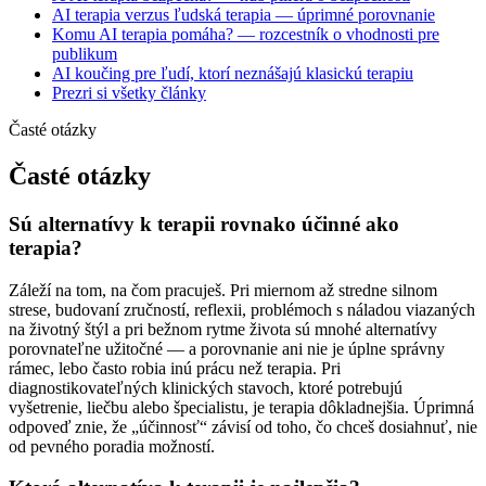
AI terapia verzus ľudská terapia — úprimné porovnanie
Komu AI terapia pomáha? — rozcestník o vhodnosti pre
publikum
AI koučing pre ľudí, ktorí neznášajú klasickú terapiu
Prezri si všetky články
Časté otázky
Časté otázky
Sú alternatívy k terapii rovnako účinné ako
terapia?
Záleží na tom, na čom pracuješ. Pri miernom až stredne silnom
strese, budovaní zručností, reflexii, problémoch s náladou viazaných
na životný štýl a pri bežnom rytme života sú mnohé alternatívy
porovnateľne užitočné — a porovnanie ani nie je úplne správny
rámec, lebo často robia inú prácu než terapia. Pri
diagnostikovateľných klinických stavoch, ktoré potrebujú
vyšetrenie, liečbu alebo špecialistu, je terapia dôkladnejšia. Úprimná
odpoveď znie, že „účinnosť“ závisí od toho, čo chceš dosiahnuť, nie
od pevného poradia možností.