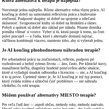
Ktorá alternatíva k terapii je najlepšia?
Neexistuje jedna najlepšia. Rôzne alternatívy robia rôznu prácu. AI
koučing je dobrý na samostatnú reflexívnu prácu a budovanie
zručností. Podporné skupiny sú dobré na spojenie a zdieľanú
skúsenosť. Svojpomocné knihy sú dobré na štruktúru a rámec.
Pohyb a spánok sú dobré ako základ pre náladu. Písanie denníka
pomáha všímať si vzorce. Vyber si tú, ktorá pasuje k tomu, na čom
práve pracuješ — a ľudia, ktorí z alternatív dostanú najviac,
väčšinou kombinujú viacero, namiesto toho, aby si vyberali jednu.
Je AI koučing plnohodnotnou náhradou terapie?
Pre sebariadenú prácu na zručnostiach, reflexiu, podporu pri
rozhodovaní a bežný rytmus života — áno, často. Pre klinické stavy,
manažment liečby, diagnózy hradené poisťovňou alebo situácie,
ktoré si vyžadujú úsudok odborníka s licenciou — nie, a AI koučing
ti to aj povie. Úprimný rámec je, že AI koučing je iný typ pomoci,
ktorý zvláda reálnu a užitočnú časť problémov — nie náhrada
všetkého, čo robí terapia.
Môžem používať alternatívy MIESTO terapie?
Pre veľa ľudí áno — aspoň občas, niekedy roky, niekedy natrvalo.
Mnohí robia kvalitnú reflektívnu prácu bez toho, aby kedy sedeli v