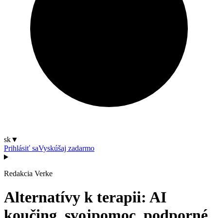
sk
▼
Prihlásiť sa
Vyskúšaj zadarmo
Redakcia Verke
Alternatívy k terapii: AI
koučing, svojpomoc, podporné