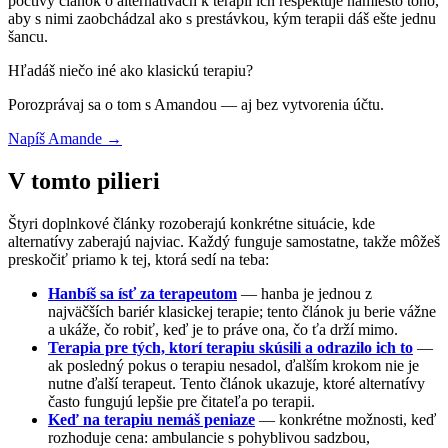
poctivý článok o alternatívach k terapii ich rešpektuje namiesto toho,
aby s nimi zaobchádzal ako s prestávkou, kým terapii dáš ešte jednu
šancu.
Hľadáš niečo iné ako klasickú terapiu?
Porozprávaj sa o tom s Amandou — aj bez vytvorenia účtu.
Napíš Amande →
V tomto pilieri
Štyri doplnkové články rozoberajú konkrétne situácie, kde
alternatívy zaberajú najviac. Každý funguje samostatne, takže môžeš
preskočiť priamo k tej, ktorá sedí na teba:
Hanbíš sa ísť za terapeutom
— hanba je jednou z
najväčších bariér klasickej terapie; tento článok ju berie vážne
a ukáže, čo robiť, keď je to práve ona, čo ťa drží mimo.
Terapia pre tých, ktorí terapiu skúsili a odrazilo ich to
—
ak posledný pokus o terapiu nesadol, ďalším krokom nie je
nutne ďalší terapeut. Tento článok ukazuje, ktoré alternatívy
často fungujú lepšie pre čitateľa po terapii.
Keď na terapiu nemáš peniaze
— konkrétne možnosti, keď
rozhoduje cena: ambulancie s pohyblivou sadzbou,