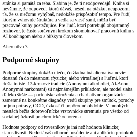
stránka si pamätá za teba. Slabina je, že ti neodpovedajú. Kniha si
nevšimne, že odpoveď, ktorú dávaš, nesedí na otázku, neupozorní
ťa, že sa niečomu vyhýbaš, nedokáže prispôsobiť tempo. Pre ľudí,
ktorým vyhovuje štruktúra a vedia sa viesť sami, môžu byť
pracovné knihy postačujúce. Pre ľudí, ktorí potrebujú obojstranný
rozhovor, je často správnym krokom skombinovať pracovnú knihu s
AI koučingom alebo s blízkym človekom.
Alternatíva 3
Podporné skupiny
Podporné skupiny dokážu niečo, čo žiadna iná alternatíva nevie:
dostanú ťa do miestnosti (fyzickej alebo virtuálnej) s ľuďmi, ktorí
riešia to isté. 12-krokové tradície (Anonymní alkoholici, Al-Anon,
Anonymní narkomani) sú najznámejším príkladom, ale model siaha
ďaleko širšie — pacientske združenia a charitatívne organizácie
zamerané na konkrétne diagnózy vedú skupiny pre smútok, poruchy
príjmu potravy, OCD, úzkosť či popôrodné obdobie. V mnohých
mestách bežia dobrovoľnícke vrstovnícke stretnutia pre všetko od
sociálnej úzkosti po chronické ochorenia.
Hodnota podpory od rovesníkov je iná než hodnota klinickej
starostlivosti. Nedostávaš odborné posúdenie ani aplikáciu protokolu