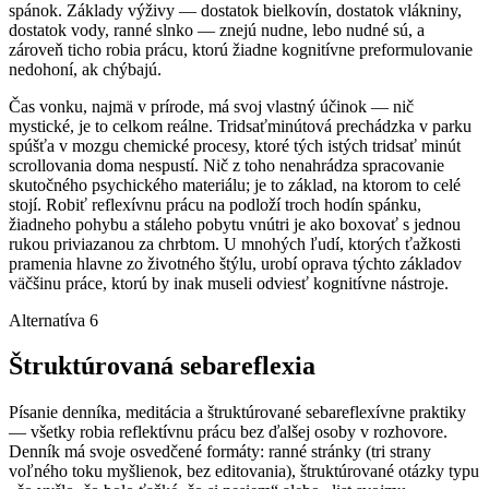
spánok. Základy výživy — dostatok bielkovín, dostatok vlákniny,
dostatok vody, ranné slnko — znejú nudne, lebo nudné sú, a
zároveň ticho robia prácu, ktorú žiadne kognitívne preformulovanie
nedohoní, ak chýbajú.
Čas vonku, najmä v prírode, má svoj vlastný účinok — nič
mystické, je to celkom reálne. Tridsaťminútová prechádzka v parku
spúšťa v mozgu chemické procesy, ktoré tých istých tridsať minút
scrollovania doma nespustí. Nič z toho nenahrádza spracovanie
skutočného psychického materiálu; je to základ, na ktorom to celé
stojí. Robiť reflexívnu prácu na podloží troch hodín spánku,
žiadneho pohybu a stáleho pobytu vnútri je ako boxovať s jednou
rukou priviazanou za chrbtom. U mnohých ľudí, ktorých ťažkosti
pramenia hlavne zo životného štýlu, urobí oprava týchto základov
väčšinu práce, ktorú by inak museli odviesť kognitívne nástroje.
Alternatíva 6
Štruktúrovaná sebareflexia
Písanie denníka, meditácia a štruktúrované sebareflexívne praktiky
— všetky robia reflektívnu prácu bez ďalšej osoby v rozhovore.
Denník má svoje osvedčené formáty: ranné stránky (tri strany
voľného toku myšlienok, bez editovania), štruktúrované otázky typu