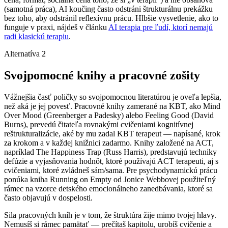
(samotná práca), AI koučing často odstráni štrukturálnu prekážku
bez toho, aby odstránil reflexívnu prácu. Hlbšie vysvetlenie, ako to
funguje v praxi, nájdeš v článku
AI terapia pre ľudí, ktorí nemajú
radi klasickú terapiu
.
Alternatíva 2
Svojpomocné knihy a pracovné zošity
Vážnejšia časť poličky so svojpomocnou literatúrou je oveľa lepšia,
než aká je jej povesť. Pracovné knihy zamerané na KBT, ako Mind
Over Mood (Greenberger a Padesky) alebo Feeling Good (David
Burns), prevedú čitateľa rovnakými cvičeniami kognitívnej
reštrukturalizácie, aké by mu zadal KBT terapeut — napísané, krok
za krokom a v každej knižnici zadarmo. Knihy založené na ACT,
napríklad The Happiness Trap (Russ Harris), predstavujú techniky
defúzie a vyjasňovania hodnôt, ktoré používajú ACT terapeuti, aj s
cvičeniami, ktoré zvládneš sám/sama. Pre psychodynamickú prácu
ponúka kniha Running on Empty od Jonice Webbovej použiteľný
rámec na vzorce detského emocionálneho zanedbávania, ktoré sa
často objavujú v dospelosti.
Sila pracovných kníh je v tom, že štruktúra žije mimo tvojej hlavy.
Nemusíš si rámec pamätať — prečítaš kapitolu, urobíš cvičenie a