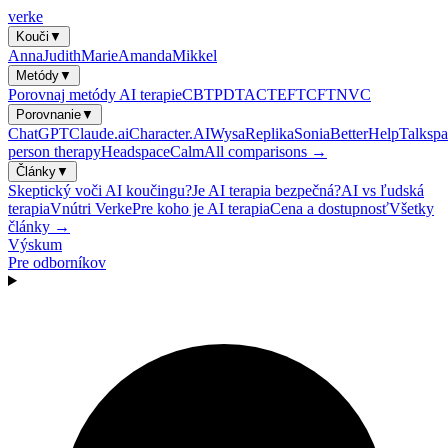
verke
Kouči
▼
Anna
Judith
Marie
Amanda
Mikkel
Metódy
▼
Porovnaj metódy AI terapie
CBT
PDT
ACT
EFT
CFT
NVC
Porovnanie
▼
ChatGPT
Claude.ai
Character.AI
Wysa
Replika
Sonia
BetterHelp
Talkspa
person therapy
Headspace
Calm
All comparisons →
Články
▼
Skeptický voči AI koučingu?
Je AI terapia bezpečná?
AI vs ľudská
terapia
Vnútri Verke
Pre koho je AI terapia
Cena a dostupnosť
Všetky
články →
Výskum
Pre odborníkov