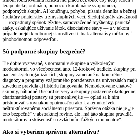
terapeutickej ordinácii, pomocou kombinácie svojpomoci,
podporných skupín, AI koučingu, pohybu, písania denníka a bežnej
štruktúry priateľstiev a zmysluplných vecí. Sleduj signály závažnosti
— rozpadnutý spánok týždne, samovražedné myšlienky, panické
ataky, eskalujúce užívanie látok, disociatívne stavy — a v takom
prípade prejdi k odbornej starostlivosti. Inak alternatívy môžu byť
plnohodnotnou odpoveďou.
Sú podporné skupiny bezpečné?
Tie dobre vystavané, s normami v skupine a vyškolenými
moderátormi, vo všeobecnosti áno. 12-krokové tradície, skupiny pri
pacientskych organizáciách, skupiny zamerané na konkrétne
diagnózy a programy vzájomného poradenstva na univerzitách majú
zavedené pravidlá aj históriu fungovania. Nemoderované chatové
skupiny, náhodné Discord servery a skupiny postavené okolo jednej
charizmatickej postavy sú premenlivejšie — oplatí sa k nim
pristupovať s rovnakou opatrnosťou ako k akémukoľvek
neštruktúrovanému sociálnemu priestoru. Správna otázka nie je „je
toto bezpečné" v abstraktnej rovine, ale „má táto skupina pravidlá,
moderátorov a skúsenosť so zvládaním ťažkých momentov".
Ako si vyberiem správnu alternatívu?