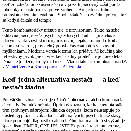
časť so zdieľanou skúsenosťou a v pozadí pracovný zošit podľa
toho, akým prístupom sa práve zaoberáš. Ani jedno z toho
samostatne terapiu nenahradí. Spolu však často zvládnu prácu, ktorá
sa kedysi čakala od terapie.
Tento kombinatorický prístup nie je provizórium. Takto na sebe
oddávna pracuje veľa psychicky zdravých ľudí — priatelia, s
ktorými sa dá viesť skutočný rozhovor, nejaká komunita, kniha
alebo dve za rok, pravidelný pohyb, čas osamote s vlastnými
myšlienkami. Moderná verzia k tomu len pridáva AI koučing ako
reflektívny prvok pre chvíle, keď žiadny priateľ nie je hore alebo
téma nie je niečo, čo by mal niesť. Viac o takejto kombinácii nájdeš
v
Vnútri Verke
a
Komu pomáha AI terapia
.
Keď jedna alternatíva nestačí — a keď
nestačí žiadna
Pre väčšinu situácií existuje užitočná alternatíva alebo kombinácia
alternatív. Pre niektoré nie. Úprimný zoznam, kedy je terapia stále
tým správnym nástrojom: klinická depresia, ktorá neustupuje po
dôslednej práci na základoch a alternatívach, psychiatrické stavy,
ktoré potrebujú diagnostiku alebo liečbu, trauma, ktorá si vyžaduje
špecialistu (EMDR, CPT, IFS, ISTDP), poruchy príjmu potravy,