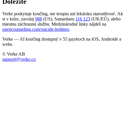
Dôležité
Verke poskytuje koučing, nie terapiu ani lekársku starostlivosť. Ak
si v kríze, zavolaj
988
(US), Samaritans
116 123
(UK/EÚ), alebo
miestnu záchrannú službu. Medzinárodné linky nájdeš na
opencounseling.com/suicide-hotlines
.
Verke — AI koučing dostupný v 55 jazykoch na iOS, Androide a
webe.
© Verke AB
support@verke.co