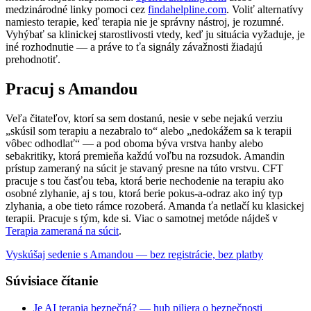
medzinárodné linky pomoci cez
findahelpline.com
. Voliť alternatívy
namiesto terapie, keď terapia nie je správny nástroj, je rozumné.
Vyhýbať sa klinickej starostlivosti vtedy, keď ju situácia vyžaduje, je
iné rozhodnutie — a práve to ťa signály závažnosti žiadajú
prehodnotiť.
Pracuj s Amandou
Veľa čitateľov, ktorí sa sem dostanú, nesie v sebe nejakú verziu
„skúsil som terapiu a nezabralo to“ alebo „nedokážem sa k terapii
vôbec odhodlať“ — a pod oboma býva vrstva hanby alebo
sebakritiky, ktorá premieňa každú voľbu na rozsudok. Amandin
prístup zameraný na súcit je stavaný presne na túto vrstvu. CFT
pracuje s tou časťou teba, ktorá berie nechodenie na terapiu ako
osobné zlyhanie, aj s tou, ktorá berie pokus-a-odraz ako iný typ
zlyhania, a obe tieto rámce rozoberá. Amanda ťa netlačí ku klasickej
terapii. Pracuje s tým, kde si. Viac o samotnej metóde nájdeš v
Terapia zameraná na súcit
.
Vyskúšaj sedenie s Amandou — bez registrácie, bez platby
Súvisiace čítanie
Je AI terapia bezpečná? — hub piliera o bezpečnosti