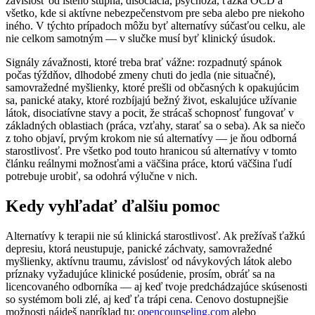
závislosť od istého stupňa, disociácia, psychóza, ťažká OCD a
všetko, kde si aktívne nebezpečenstvom pre seba alebo pre niekoho
iného. V týchto prípadoch môžu byť alternatívy súčasťou celku, ale
nie celkom samotným — v slučke musí byť klinický úsudok.
Signály závažnosti, ktoré treba brať vážne: rozpadnutý spánok
počas týždňov, dlhodobé zmeny chuti do jedla (nie situačné),
samovražedné myšlienky, ktoré prešli od občasných k opakujúcim
sa, panické ataky, ktoré rozbíjajú bežný život, eskalujúce užívanie
látok, disociatívne stavy a pocit, že strácaš schopnosť fungovať v
základných oblastiach (práca, vzťahy, starať sa o seba). Ak sa niečo
z toho objaví, prvým krokom nie sú alternatívy — je ňou odborná
starostlivosť. Pre všetko pod touto hranicou sú alternatívy v tomto
článku reálnymi možnosťami a väčšina práce, ktorú väčšina ľudí
potrebuje urobiť, sa odohrá výlučne v nich.
Kedy vyhľadať ďalšiu pomoc
Alternatívy k terapii nie sú klinická starostlivosť. Ak prežívaš ťažkú
depresiu, ktorá neustupuje, panické záchvaty, samovražedné
myšlienky, aktívnu traumu, závislosť od návykových látok alebo
príznaky vyžadujúce klinické posúdenie, prosím, obráť sa na
licencovaného odborníka — aj keď tvoje predchádzajúce skúsenosti
so systémom boli zlé, aj keď ťa trápi cena. Cenovo dostupnejšie
možnosti nájdeš napríklad tu:
opencounseling.com
alebo