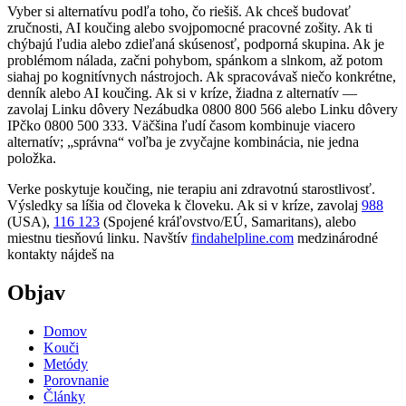
Vyber si alternatívu podľa toho, čo riešiš. Ak chceš budovať
zručnosti, AI koučing alebo svojpomocné pracovné zošity. Ak ti
chýbajú ľudia alebo zdieľaná skúsenosť, podporná skupina. Ak je
problémom nálada, začni pohybom, spánkom a slnkom, až potom
siahaj po kognitívnych nástrojoch. Ak spracovávaš niečo konkrétne,
denník alebo AI koučing. Ak si v kríze, žiadna z alternatív —
zavolaj Linku dôvery Nezábudka 0800 800 566 alebo Linku dôvery
IPčko 0800 500 333. Väčšina ľudí časom kombinuje viacero
alternatív; „správna“ voľba je zvyčajne kombinácia, nie jedna
položka.
Verke poskytuje koučing, nie terapiu ani zdravotnú starostlivosť.
Výsledky sa líšia od človeka k človeku. Ak si v kríze, zavolaj
988
(USA),
116 123
(Spojené kráľovstvo/EÚ, Samaritans),
alebo
miestnu tiesňovú linku. Navštív
findahelpline.com
medzinárodné
kontakty nájdeš na
Objav
Domov
Kouči
Metódy
Porovnanie
Články