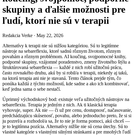
skupiny a ďalšie možnosti pre
ľudí, ktorí nie sú v terapii
Redakcia Verke
·
May 22, 2026
Alternatívy k terapii nie sú nižšou kategóriou. Sú to legitímne
nástroje na sebareflexiu, ktoré sadnú rôznym životom, rôznym
povahám a rôznym problémom. AI koučing, svojpomocné knihy,
podporné skupiny, vzájomné poradenstvo, zmeny životného štýlu a
štruktúrovaná sebareflexia — každé z nich robí užitočnú prácu,
často rovnakého druhu, akú by si robil/a v terapii, niekedy aj takú,
na ktorú terapia ani nie je stavaná. Tento článok prejde tým, čo
ponúka každá z týchto možností, kde sadne a ako ich kombinovať,
keď jedna sama o sebe nestačí.
Úprimný východiskový bod: existuje veľa užitočných nástrojov na
sebareflexiu. Terapia je jedným z nich. Ak ti klasická terapia
vyhovuje, super. Ak nie — či už pre cenu, dostupnosť, načasovanie,
predchádzajúcu skúsenosť, povahu, alebo jednoducho preto, že si si
ju pozrel/a a rozhodol/a sa, že to nie je forma pomoci, akú chceš —
je to legitímna pozícia. Alternatívy nižšie nie sú cena útechy. Sú to
vlastné kategórie s vlastnými silnými stránkami a pre mnohých ľudí