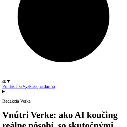
sk
▼
Prihlásiť sa
Vyskúšaj zadarmo
Redakcia Verke
Vnútri Verke: ako AI koučing
reálne pôsobí, so skutočnými