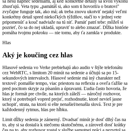
sa nesú naprieč sedeniami, aj keď konkrétne detaily sa kvôli výkonu
zhusťujú. Veta typu „pamätáš si, ako som ti hovoril/a o bratovi"
zvyčajne funguje tak, ako má; ak treba znovu ukotviť nejaký veľmi
konkrétny detail spred niekoľkých týždňov, stačí to v jednej vete
pripomenúť a kouč nadviaže na tú niť. Pamäť patrí tebe: môžeš si
pozrieť, čo sa do nej ukladá, upraviť to alebo zmazať. Dĺžka histórie
pomáha tvojmu pokroku — nie tomu, aby ťa zamkla v produkte.
Hlas
Aký je koučing cez hlas
Hlasové sedenia vo Verke prebiehajú ako audio v štýle telefonátu
cez WebRTC, s limitom 20 minút na sedenie a účtujú sa po 15-
sekundových intervaloch. Hlasové sedenie má iný charakter než
textové: pomalšie tempo, viac priestoru na reflexiu a oveľa ťažšie sa
pred pocitom skryje za písaním a úpravami. Ľudia často hovoria, že
hlas je formát pre chvíle, na ktorých záleží — náročný rozhovor,
ktorý si potrebuješ vopred prejsť, rozhodnutie, ktoré nevieš jasne
uchopiť, strata, na ktorú si ešte nenašiel/nenašla slová. Text je pre
každodenný rytmus, hlas pre hĺbku.
Limit dĺžky sedenia je zámerný. Dvadsať minút je dosť dlhý čas na
to, aby si sa dostal/a k niečomu skutočnému, a zároveň dosť krátky
čas na to, aby rozhovor zostal v službe samotnej práci a nezvrtol sa