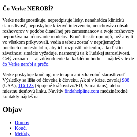
Čo Verke NEROBÍ?
Verke nediagnostikuje, nepredpisuje lieky, nenahrádza klinickú
starostlivosť, neposkytuje krízovú intervenciu, neuchováva obsah
rozhovorov v podobe čitateľnej pre zamestnancov a tvoje rozhovory
nepoužíva na trénovanie modelov. Kouči ti skôr oponujú, než aby ti
vo všetkom prikyvovali, vedia s tebou zostať v nepríjemných
pocitoch namiesto toho, aby ich rozpustili uistením, a keď si to
závažnosť situácie vyžaduje, nasmerujú ťa k ľudskej starostlivosti.
Celý zoznam — aj zdôvodnenie ku každému bodu — nájdeš v texte
čo Verke nerobí a prečo
.
Verke poskytuje koučing, nie terapiu ani zdravotnú starostlivosť.
Výsledky sa líšia od človeka k človeku. Ak si v kríze, zavolaj
988
(USA),
116 123
(Spojené kráľovstvo/EÚ, Samaritans),
alebo
miestnu tiesňovú linku. Navštív
findahelpline.com
medzinárodné
kontakty nájdeš na
Objav
Domov
Kouči
Metódy