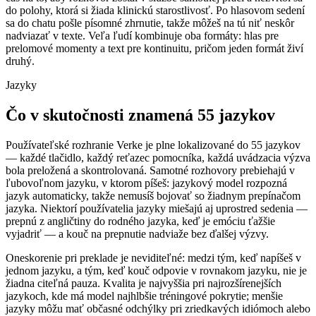
do polohy, ktorá si žiada klinickú starostlivosť. Po hlasovom sedení
sa do chatu pošle písomné zhrnutie, takže môžeš na tú niť neskôr
nadviazať v texte. Veľa ľudí kombinuje oba formáty: hlas pre
prelomové momenty a text pre kontinuitu, pričom jeden formát živí
druhý.
Jazyky
Čo v skutočnosti znamená 55 jazykov
Používateľské rozhranie Verke je plne lokalizované do 55 jazykov
— každé tlačidlo, každý reťazec pomocníka, každá uvádzacia výzva
bola preložená a skontrolovaná. Samotné rozhovory prebiehajú v
ľubovoľnom jazyku, v ktorom píšeš: jazykový model rozpozná
jazyk automaticky, takže nemusíš bojovať so žiadnym prepínačom
jazyka. Niektorí používatelia jazyky miešajú aj uprostred sedenia —
prepnú z angličtiny do rodného jazyka, keď je emóciu ťažšie
vyjadriť — a kouč na prepnutie nadviaže bez ďalšej výzvy.
Oneskorenie pri preklade je neviditeľné: medzi tým, keď napíšeš v
jednom jazyku, a tým, keď kouč odpovie v rovnakom jazyku, nie je
žiadna citeľná pauza. Kvalita je najvyššia pri najrozšírenejších
jazykoch, kde má model najhlbšie tréningové pokrytie; menšie
jazyky môžu mať občasné odchýlky pri zriedkavých idiómoch alebo