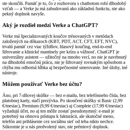
ste skončili. Pamäť je to, čo z rozhovoru s chatbotom robí dlhodobý
vzťah — a Verke ju má zabudovanú ako základnú funkciu, nie ako
pekný doplnok navyše.
Aký je rozdiel medzi Verke a ChatGPT?
Verke má špecializovaných koučov trénovaných v metódach
založených na dôkazoch (KBT, PDT, ACT, CFT, EFT, NVC),
trvalú pamäť cez viac týždňov, hlasový koučing, end-to-end
šifrovanie a klinické mantinely pre krízu a vážnosť. ChatGPT je
univerzálny asistent — užitočný na mnoho vecí, no nie je navrhnutý
na dlhodobú emočnú prácu, nie je šifrovaný rovnakým spôsobom a
chýba mu odborná hĺbka aj bezpečnostné smerovanie. Iné úlohy, iné
nástroje.
Môžem používať Verke bez účtu?
Áno, pri 7-dňovej skúške — bez e-mailu, bez telefónneho čísla, bez
platobnej karty, stačí prezývka. Po skončení skúšky si Basic (2,99
€/mesiac), Premium (9,99 €/mesiac) aj Complete (17,99 €/mesiac)
vyžadujú účet, no aj ten môže zostať pseudonymný: e-mail je
potrebný na obnovu prístupu k fakturácii, ale skutočné meno,
telefón ani prihlásenie cez sociálnu sieť od teba nikto nechce.
Súkromie je u nás predvolený stav, nie prémiový doplnok.