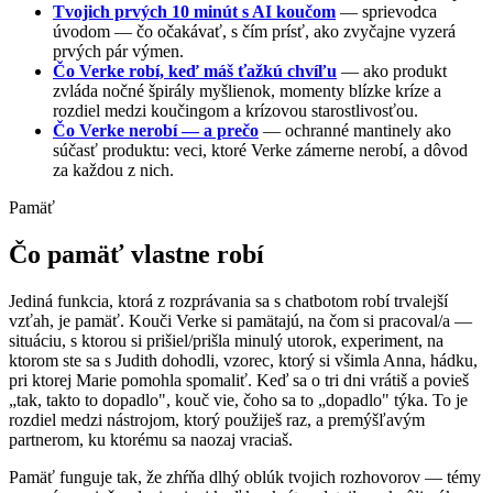
Tvojich prvých 10 minút s AI koučom
— sprievodca
úvodom — čo očakávať, s čím prísť, ako zvyčajne vyzerá
prvých pár výmen.
Čo Verke robí, keď máš ťažkú chvíľu
— ako produkt
zvláda nočné špirály myšlienok, momenty blízke kríze a
rozdiel medzi koučingom a krízovou starostlivosťou.
Čo Verke nerobí — a prečo
— ochranné mantinely ako
súčasť produktu: veci, ktoré Verke zámerne nerobí, a dôvod
za každou z nich.
Pamäť
Čo pamäť vlastne robí
Jediná funkcia, ktorá z rozprávania sa s chatbotom robí trvalejší
vzťah, je pamäť. Kouči Verke si pamätajú, na čom si pracoval/a —
situáciu, s ktorou si prišiel/prišla minulý utorok, experiment, na
ktorom ste sa s Judith dohodli, vzorec, ktorý si všimla Anna, hádku,
pri ktorej Marie pomohla spomaliť. Keď sa o tri dni vrátiš a povieš
„tak, takto to dopadlo", kouč vie, čoho sa to „dopadlo" týka. To je
rozdiel medzi nástrojom, ktorý použiješ raz, a premýšľavým
partnerom, ku ktorému sa naozaj vraciaš.
Pamäť funguje tak, že zhŕňa dlhý oblúk tvojich rozhovorov — témy