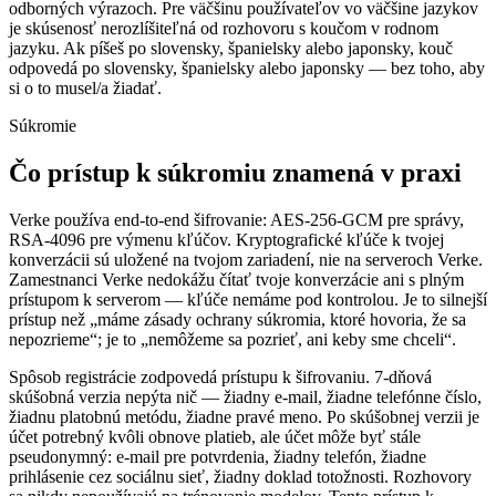
odborných výrazoch. Pre väčšinu používateľov vo väčšine jazykov
je skúsenosť nerozlíšiteľná od rozhovoru s koučom v rodnom
jazyku. Ak píšeš po slovensky, španielsky alebo japonsky, kouč
odpovedá po slovensky, španielsky alebo japonsky — bez toho, aby
si o to musel/a žiadať.
Súkromie
Čo prístup k súkromiu znamená v praxi
Verke používa end-to-end šifrovanie: AES-256-GCM pre správy,
RSA-4096 pre výmenu kľúčov. Kryptografické kľúče k tvojej
konverzácii sú uložené na tvojom zariadení, nie na serveroch Verke.
Zamestnanci Verke nedokážu čítať tvoje konverzácie ani s plným
prístupom k serverom — kľúče nemáme pod kontrolou. Je to silnejší
prístup než „máme zásady ochrany súkromia, ktoré hovoria, že sa
nepozrieme“; je to „nemôžeme sa pozrieť, ani keby sme chceli“.
Spôsob registrácie zodpovedá prístupu k šifrovaniu. 7-dňová
skúšobná verzia nepýta nič — žiadny e-mail, žiadne telefónne číslo,
žiadnu platobnú metódu, žiadne pravé meno. Po skúšobnej verzii je
účet potrebný kvôli obnove platieb, ale účet môže byť stále
pseudonymný: e-mail pre potvrdenia, žiadny telefón, žiadne
prihlásenie cez sociálnu sieť, žiadny doklad totožnosti. Rozhovory