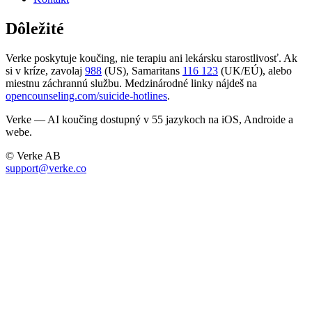
Dôležité
Verke poskytuje koučing, nie terapiu ani lekársku starostlivosť. Ak
si v kríze, zavolaj
988
(US), Samaritans
116 123
(UK/EÚ), alebo
miestnu záchrannú službu. Medzinárodné linky nájdeš na
opencounseling.com/suicide-hotlines
.
Verke — AI koučing dostupný v 55 jazykoch na iOS, Androide a
webe.
© Verke AB
support@verke.co