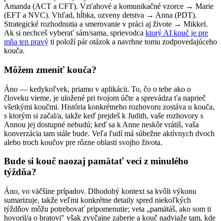
Amanda (ACT a CFT). Vzťahové a komunikačné vzorce → Marie
(EFT a NVC). Vhľad, hĺbka, ozveny detstva → Anna (PDT).
Strategické rozhodnutia a smerovanie v práci aj živote → Mikkel.
Ak si nechceš vyberať sám/sama, sprievodca
ktorý AI kouč je pre
mňa ten pravý
ti položí pár otázok a navrhne tomu zodpovedajúceho
kouča.
Môžem zmeniť kouča?
Áno — kedykoľvek, priamo v aplikácii. To, čo o tebe ako o
človeku vieme, je uložené pri tvojom účte a sprevádza ťa naprieč
všetkými koučmi. História konkrétneho rozhovoru zostáva u kouča,
s ktorým si začal/a, takže keď prejdeš k Judith, vaše rozhovory s
Annou jej dostupné nebudú; keď sa k Anne neskôr vrátiš, vaša
konverzácia tam stále bude. Veľa ľudí má súbežne aktívnych dvoch
alebo troch koučov pre rôzne oblasti svojho života.
Bude si kouč naozaj pamätať veci z minulého
týždňa?
Áno, vo väčšine prípadov. Dlhodobý kontext sa kvôli výkonu
sumarizuje, takže veľmi konkrétne detaily spred niekoľkých
týždňov môžu potrebovať pripomenutie; veta „pamätáš, ako som ti
hovoril/a o bratovi" však zvyčajne zaberie a kouč nadviaže tam, kde