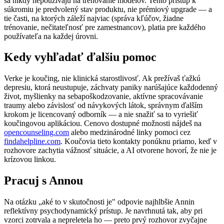
sa nikdy nepoužívajú na trénovanie modelov. Tento prístup k
súkromiu je predvolený stav produktu, nie prémiový upgrade — a
tie časti, na ktorých záleží najviac (správa kľúčov, žiadne
trénovanie, nečitateľnosť pre zamestnancov), platia pre každého
používateľa na každej úrovni.
Kedy vyhľadať ďalšiu pomoc
Verke je koučing, nie klinická starostlivosť. Ak prežívaš ťažkú
depresiu, ktorá neustupuje, záchvaty paniky narúšajúce každodenný
život, myšlienky na sebapoškodzovanie, aktívne spracovávanie
traumy alebo závislosť od návykových látok, správnym ďalším
krokom je licencovaný odborník — a nie snažiť sa to vyriešiť
koučingovou aplikáciou. Cenovo dostupné možnosti nájdeš na
opencounseling.com
alebo medzinárodné linky pomoci cez
findahelpline.com
. Koučovia tieto kontakty ponúknu priamo, keď v
rozhovore zachytia vážnosť situácie, a AI otvorene hovorí, že nie je
krízovou linkou.
Pracuj s Annou
Na otázku „aké to v skutočnosti je" odpovie najhlbšie Annin
reflektívny psychodynamický prístup. Je navrhnutá tak, aby pri
vzorci zotrvala a nepreletela ho — preto prvý rozhovor zvyčajne