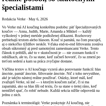
špecialistami
Redakcia Verke
·
May 6, 2026
Vo Verke má AI koučing konkrétnu podobu: päť špecializovaných
koučov — Anna, Judith, Marie, Amanda a Mikkel — každý
vyškolený v jednej metóde podloženej dôkazmi. Rozhovory
prebiehajú textom alebo hlasom. Kouč si pamätá, na čom pracuješ,
aj o niekoľko týždňov neskôr. Vďaka end-to-end šifrovaniu zostáva
obsah súkromný aj pred samotnými zamestnancami Verke. Tento
článok ti priblíži, aké to v skutočnosti je — nie zoznam funkcií v
odrážkach, ale to, čo sa stane, keď začneš hovoriť, čo sa zmení po
treťom sedení a kam sa práca zvyčajne dostane.
Väčšina textov o AI koučingu vyzerá ako porovnanie funkcií: hlas
áno/nie, pamäť áno/nie, šifrovanie áno/nie. Nič z toho nevystihne,
aké je takýto nástroj reálne používať. Otázky, ktoré máš, keď
zvažuješ Verke, sú iné — s ktorým koučom začať, či si ma
zapamätá, ako sa hlas líši od textu, čo sa stane o tretej ráno, keď
nemôžeš spať, čo robiť nebude. Každá sekcia nižšie odpovedá na
jednu z nich.
Poznámka k terminológii: Verke poskytuje AI koučing, nie