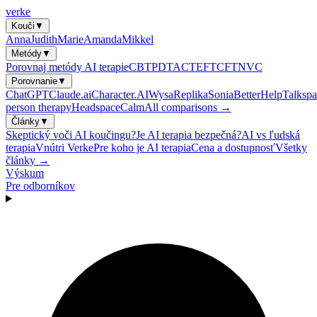
verke
Kouči
▼
Anna
Judith
Marie
Amanda
Mikkel
Metódy
▼
Porovnaj metódy AI terapie
CBT
PDT
ACT
EFT
CFT
NVC
Porovnanie
▼
ChatGPT
Claude.ai
Character.AI
Wysa
Replika
Sonia
BetterHelp
Talkspa
person therapy
Headspace
Calm
All comparisons →
Články
▼
Skeptický voči AI koučingu?
Je AI terapia bezpečná?
AI vs ľudská
terapia
Vnútri Verke
Pre koho je AI terapia
Cena a dostupnosť
Všetky
články →
Výskum
Pre odborníkov