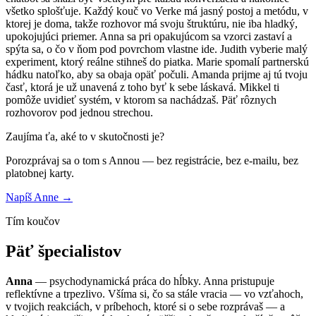
všetko splošťuje. Každý kouč vo Verke má jasný postoj a metódu, v
ktorej je doma, takže rozhovor má svoju štruktúru, nie iba hladký,
upokojujúci priemer. Anna sa pri opakujúcom sa vzorci zastaví a
spýta sa, o čo v ňom pod povrchom vlastne ide. Judith vyberie malý
experiment, ktorý reálne stihneš do piatka. Marie spomalí partnerskú
hádku natoľko, aby sa obaja opäť počuli. Amanda prijme aj tú tvoju
časť, ktorá je už unavená z toho byť k sebe láskavá. Mikkel ti
pomôže uvidieť systém, v ktorom sa nachádzaš. Päť rôznych
rozhovorov pod jednou strechou.
Zaujíma ťa, aké to v skutočnosti je?
Porozprávaj sa o tom s Annou — bez registrácie, bez e-mailu, bez
platobnej karty.
Napíš Anne →
Tím koučov
Päť špecialistov
Anna
— psychodynamická práca do hĺbky. Anna pristupuje
reflektívne a trpezlivo. Všíma si, čo sa stále vracia — vo vzťahoch,
v tvojich reakciách, v príbehoch, ktoré si o sebe rozprávaš — a