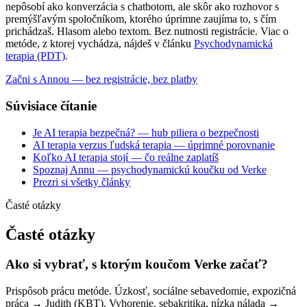
nepôsobí ako konverzácia s chatbotom, ale skôr ako rozhovor s
premýšľavým spoločníkom, ktorého úprimne zaujíma to, s čím
prichádzaš. Hlasom alebo textom. Bez nutnosti registrácie. Viac o
metóde, z ktorej vychádza, nájdeš v článku
Psychodynamická
terapia (PDT)
.
Začni s Annou — bez registrácie, bez platby
Súvisiace čítanie
Je AI terapia bezpečná? — hub piliera o bezpečnosti
AI terapia verzus ľudská terapia — úprimné porovnanie
Koľko AI terapia stojí — čo reálne zaplatíš
Spoznaj Annu — psychodynamickú koučku od Verke
Prezri si všetky články
Časté otázky
Časté otázky
Ako si vybrať, s ktorým koučom Verke začať?
Prispôsob prácu metóde. Úzkosť, sociálne sebavedomie, expozičná
práca → Judith (KBT). Vyhorenie, sebakritika, nízka nálada →