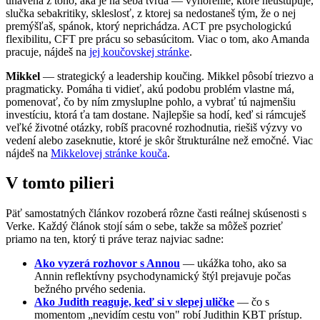
unavená z toho, aká je na seba tvrdá — vyhorenie, ktoré neustupuje,
slučka sebakritiky, skleslosť, z ktorej sa nedostaneš tým, že o nej
premýšľaš, spánok, ktorý neprichádza. ACT pre psychologickú
flexibilitu, CFT pre prácu so sebasúcitom. Viac o tom, ako Amanda
pracuje, nájdeš na
jej koučovskej stránke
.
Mikkel
— strategický a leadership koučing. Mikkel pôsobí triezvo a
pragmaticky. Pomáha ti vidieť, akú podobu problém vlastne má,
pomenovať, čo by ním zmysluplne pohlo, a vybrať tú najmenšiu
investíciu, ktorá ťa tam dostane. Najlepšie sa hodí, keď si rámcuješ
veľké životné otázky, robíš pracovné rozhodnutia, riešiš výzvy vo
vedení alebo zaseknutie, ktoré je skôr štrukturálne než emočné. Viac
nájdeš na
Mikkelovej stránke kouča
.
V tomto pilieri
Päť samostatných článkov rozoberá rôzne časti reálnej skúsenosti s
Verke. Každý článok stojí sám o sebe, takže sa môžeš pozrieť
priamo na ten, ktorý ti práve teraz najviac sadne:
Ako vyzerá rozhovor s Annou
— ukážka toho, ako sa
Annin reflektívny psychodynamický štýl prejavuje počas
bežného prvého sedenia.
Ako Judith reaguje, keď si v slepej uličke
— čo s
momentom „nevidím cestu von" robí Judithin KBT prístup.