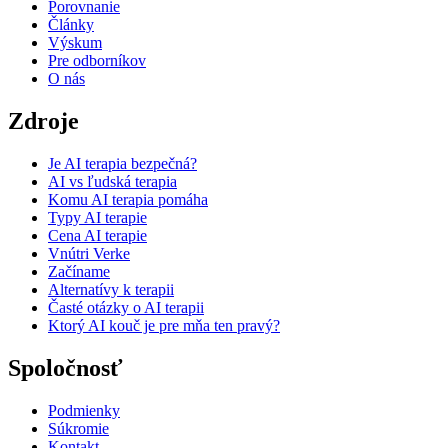
Porovnanie
Články
Výskum
Pre odborníkov
O nás
Zdroje
Je AI terapia bezpečná?
AI vs ľudská terapia
Komu AI terapia pomáha
Typy AI terapie
Cena AI terapie
Vnútri Verke
Začíname
Alternatívy k terapii
Časté otázky o AI terapii
Ktorý AI kouč je pre mňa ten pravý?
Spoločnosť
Podmienky
Súkromie
Kontakt