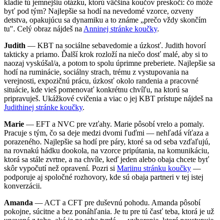
kladie tú jemnejšiu otázku, ktorú väčšina koučov preskočí: čo môže
byť pod tým? Najlepšie sa hodí na nevedomé vzorce, ozveny
detstva, opakujúcu sa dynamiku a to známe „prečo vždy skončím
tu". Celý obraz nájdeš na
Anninej stránke koučky
.
Judith
— KBT na sociálne sebavedomie a úzkosť. Judith hovorí
takticky a priamo. Ďalší krok rozloží na niečo dosť malé, aby si to
naozaj vyskúšal/a, a potom to spolu úprimne preberiete. Najlepšie sa
hodí na ruminácie, sociálny strach, trému z vystupovania na
verejnosti, expozičnú prácu, úzkosť okolo randenia a pracovné
situácie, kde vieš pomenovať konkrétnu chvíľu, na ktorú sa
pripravuješ. Ukážkové cvičenia a viac o jej KBT prístupe nájdeš na
Judithinej stránke koučky
.
Marie
— EFT a NVC pre vzťahy. Marie pôsobí vrelo a pomaly.
Pracuje s tým, čo sa deje medzi dvomi ľuďmi — nehľadá víťaza a
porazeného. Najlepšie sa hodí pre páry, ktoré sa od seba vzďaľujú,
na rovnakú hádku dookola, na vzorce pripútania, na komunikáciu,
ktorá sa stále zvrtne, a na chvíle, keď jeden alebo obaja chcete byť
skôr vypočutí než opravení. Pozri si
Mariinu stránku koučky
—
podporuje aj spoločné rozhovory, kde sú obaja partneri v tej istej
konverzácii.
Amanda
— ACT a CFT pre duševnú pohodu. Amanda pôsobí
pokojne, súcitne a bez ponáhľania. Je tu pre tú časť teba, ktorá je už