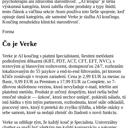
psychoterapiu ani zdravotnú starostlivosť. „AI terapia" je širšia
výskumná kategória, ktorá zahŕňa rôzne produkty a typy štúdií;
tento článok a väčšina sekcie /learn používa toto širšie spojenie, keď
opisuje danú kategóriu, ale samotné Verke je služba AI koučingu.
Koučing nenahrádza klinickú starostlivosť.
Forma
Čo je Verke
Verke je AI koučing s piatimi špecialistami, šiestimi metódami
podloženými dôkazmi (KBT, PDT, ACT, CFT, EFT, NVC), s
textovými aj hlasovými rozhovormi, dostupnosťou 24/7, rozhraním
lokalizovaným do 55 jazykov a end-to-end šifrovaním, pri ktorom
kľúče zostávajú v tvojom zariadení. Cena je 2,99 EUR za mesiac za
Basic, 9,99 EUR za Premium a 17,99 EUR za Complete, so 7-
dňovou skúšobnou verziou, ktorá nevyžaduje e-mail, telefón ani
platobnú metódu. Produkt je určený dospelým, ktorí riešia bežné
emočné situácie — úzkosť, ktorá nechce ustúpiť, pokleslú náladu, tú
istú hádku s tým istým partnerom, rozhodnutia, ktoré stále odkladáš,
pracovný stres, ktorý ti preteká do zvyšku týždňa, a hlbšie otázky o
sebe samom, ktoré sa nedajú zhrnúť do žiadosti o novú funkciu.
Verke sa odlišuje tým, že každý kouč je špecialista. Univerzálny
chatbot sa snaží byť všetkým pre každú konverzáciu a nakoniec