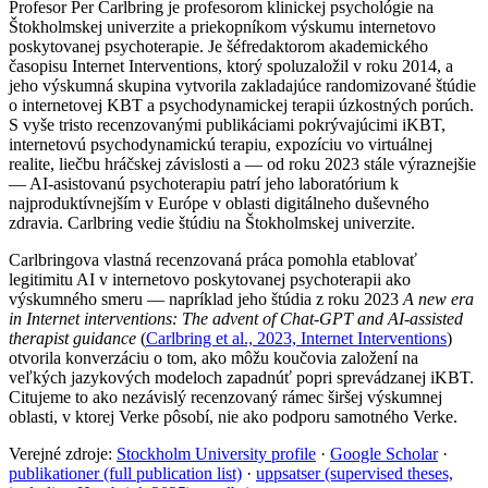
Profesor Per Carlbring je profesorom klinickej psychológie na
Štokholmskej univerzite a priekopníkom výskumu internetovo
poskytovanej psychoterapie. Je šéfredaktorom akademického
časopisu Internet Interventions, ktorý spoluzaložil v roku 2014, a
jeho výskumná skupina vytvorila zakladajúce randomizované štúdie
o internetovej KBT a psychodynamickej terapii úzkostných porúch.
S vyše tristo recenzovanými publikáciami pokrývajúcimi iKBT,
internetovú psychodynamickú terapiu, expozíciu vo virtuálnej
realite, liečbu hráčskej závislosti a — od roku 2023 stále výraznejšie
— AI-asistovanú psychoterapiu patrí jeho laboratórium k
najproduktívnejším v Európe v oblasti digitálneho duševného
zdravia. Carlbring vedie štúdiu na Štokholmskej univerzite.
Carlbringova vlastná recenzovaná práca pomohla etablovať
legitimitu AI v internetovo poskytovanej psychoterapii ako
výskumného smeru — napríklad jeho štúdia z roku 2023
A new era
in Internet interventions: The advent of Chat-GPT and AI-assisted
therapist guidance
(
Carlbring et al., 2023, Internet Interventions
)
otvorila konverzáciu o tom, ako môžu koučovia založení na
veľkých jazykových modeloch zapadnúť popri sprevádzanej iKBT.
Citujeme to ako nezávislý recenzovaný rámec širšej výskumnej
oblasti, v ktorej Verke pôsobí, nie ako podporu samotného Verke.
Verejné zdroje:
Stockholm University profile
·
Google Scholar
·
publikationer (full publication list)
·
uppsatser (supervised theses,