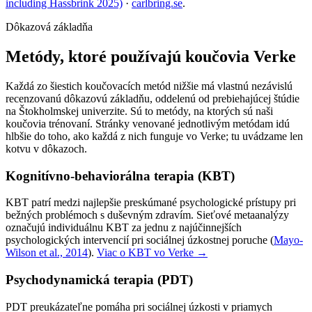
including Hassbrink 2025)
·
carlbring.se
.
Dôkazová základňa
Metódy, ktoré používajú koučovia Verke
Každá zo šiestich koučovacích metód nižšie má vlastnú nezávislú
recenzovanú dôkazovú základňu, oddelenú od prebiehajúcej štúdie
na Štokholmskej univerzite. Sú to metódy, na ktorých sú naši
koučovia trénovaní. Stránky venované jednotlivým metódam idú
hlbšie do toho, ako každá z nich funguje vo Verke; tu uvádzame len
kotvu v dôkazoch.
Kognitívno-behaviorálna terapia (KBT)
KBT patrí medzi najlepšie preskúmané psychologické prístupy pri
bežných problémoch s duševným zdravím. Sieťové metaanalýzy
označujú individuálnu KBT za jednu z najúčinnejších
psychologických intervencií pri sociálnej úzkostnej poruche
(
Mayo-
Wilson et al., 2014
).
Viac o KBT vo Verke →
Psychodynamická terapia (PDT)
PDT preukázateľne pomáha pri sociálnej úzkosti v priamych