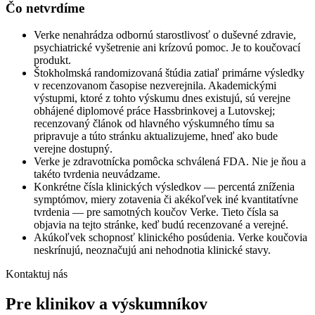
Čo netvrdíme
Verke nenahrádza odbornú starostlivosť o duševné zdravie,
psychiatrické vyšetrenie ani krízovú pomoc. Je to koučovací
produkt.
Štokholmská randomizovaná štúdia zatiaľ primárne výsledky
v recenzovanom časopise nezverejnila. Akademickými
výstupmi, ktoré z tohto výskumu dnes existujú, sú verejne
obhájené diplomové práce Hassbrinkovej a Lutovskej;
recenzovaný článok od hlavného výskumného tímu sa
pripravuje a túto stránku aktualizujeme, hneď ako bude
verejne dostupný.
Verke je zdravotnícka pomôcka schválená FDA. Nie je ňou a
takéto tvrdenia neuvádzame.
Konkrétne čísla klinických výsledkov — percentá zníženia
symptómov, miery zotavenia či akékoľvek iné kvantitatívne
tvrdenia — pre samotných koučov Verke. Tieto čísla sa
objavia na tejto stránke, keď budú recenzované a verejné.
Akúkoľvek schopnosť klinického posúdenia. Verke koučovia
neskrínujú, neoznačujú ani nehodnotia klinické stavy.
Kontaktuj nás
Pre klinikov a výskumníkov