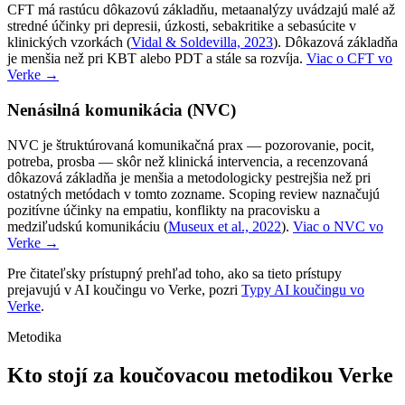
CFT má rastúcu dôkazovú základňu, metaanalýzy uvádzajú malé až
stredné účinky pri depresii, úzkosti, sebakritike a sebasúcite v
klinických vzorkách
(
Vidal & Soldevilla, 2023
).
Dôkazová základňa
je menšia než pri KBT alebo PDT a stále sa rozvíja.
Viac o CFT vo
Verke →
Nenásilná komunikácia (NVC)
NVC je štruktúrovaná komunikačná prax — pozorovanie, pocit,
potreba, prosba — skôr než klinická intervencia, a recenzovaná
dôkazová základňa je menšia a metodologicky pestrejšia než pri
ostatných metódach v tomto zozname. Scoping review naznačujú
pozitívne účinky na empatiu, konflikty na pracovisku a
medziľudskú komunikáciu
(
Museux et al., 2022
).
Viac o NVC vo
Verke →
Pre čitateľsky prístupný prehľad toho, ako sa tieto prístupy
prejavujú v AI koučingu vo Verke, pozri
Typy AI koučingu vo
Verke
.
Metodika
Kto stojí za koučovacou metodikou Verke