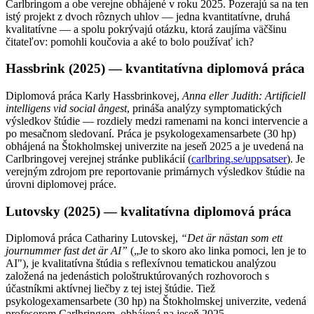
Carlbringom a obe verejne obhájené v roku 2025. Pozerajú sa na ten
istý projekt z dvoch rôznych uhlov — jedna kvantitatívne, druhá
kvalitatívne — a spolu pokrývajú otázku, ktorá zaujíma väčšinu
čitateľov: pomohli koučovia a aké to bolo používať ich?
Hassbrink (2025) — kvantitatívna diplomová práca
Diplomová práca Karly Hassbrinkovej,
Anna eller Judith: Artificiell
intelligens vid social ångest
, prináša analýzy symptomatických
výsledkov štúdie — rozdiely medzi ramenami na konci intervencie a
po mesačnom sledovaní. Práca je psykologexamensarbete (30 hp)
obhájená na Štokholmskej univerzite na jeseň 2025 a je uvedená na
Carlbringovej verejnej stránke publikácií (
carlbring.se/uppsatser
). Je
verejným zdrojom pre reportovanie primárnych výsledkov štúdie na
úrovni diplomovej práce.
Lutovsky (2025) — kvalitatívna diplomová práca
Diplomová práca Cathariny Lutovskej,
“Det är nästan som ett
journummer fast det är AI”
(
„Je to skoro ako linka pomoci, len je to
AI"
)
, je kvalitatívna štúdia s reflexívnou tematickou analýzou
založená na jedenástich pološtruktúrovaných rozhovoroch s
účastníkmi aktívnej liečby z tej istej štúdie. Tiež
psykologexamensarbete (30 hp) na Štokholmskej univerzite, vedená
profesorom Carlbringom, obhájená na jeseň 2025.