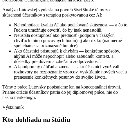
Analýza Lutovskej vyniesla na povrch štyri široké témy zo
skúsenosti účastníkov s terapiou poskytovanou cez AI:
Nehodnotiaca kvalita AI ako pociťovaná skúsenosť — a čo to
ľuďom umožňuje otvoriť, čo by inak nenastolili.
Neustála dostupnosť ako prednosť (podpora v ťažkých
chvíľach mimo pracovných hodín) aj ako riziko (nadmerné
spoliehanie sa, rozmazané hranice).
Ako účastníci pristupujú k chybám — konkrétne spôsoby,
akými AI môže nepochopiť alebo zabudnúť kontext, a
dôsledky pre dôveru a zdieľanú zodpovednosť.
AI-podporený náhľad a zmena — ako účastníci využívali
rozhovory na rozpoznanie vzorcov, vyskúšanie nových vecí a
prenesenie konkrétnych posunov do svojho života.
Témy z práce Lutovsky popisujeme len na konceptuálnej úrovni.
Priame citácie účastníkov patria do jej diplomovej práce, nie do
nášho marketingu.
Výskumník
Kto dohliada na štúdiu