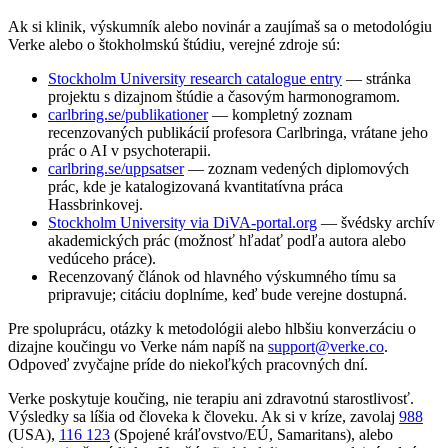
Ak si klinik, výskumník alebo novinár a zaujímaš sa o metodológiu
Verke alebo o štokholmskú štúdiu, verejné zdroje sú:
Stockholm University research catalogue entry
— stránka
projektu s dizajnom štúdie a časovým harmonogramom.
carlbring.se/publikationer
— kompletný zoznam
recenzovaných publikácií profesora Carlbringa, vrátane jeho
prác o AI v psychoterapii.
carlbring.se/uppsatser
— zoznam vedených diplomových
prác, kde je katalogizovaná kvantitatívna práca
Hassbrinkovej.
Stockholm University via DiVA-portal.org
— švédsky archív
akademických prác (možnosť hľadať podľa autora alebo
vedúceho práce).
Recenzovaný článok od hlavného výskumného tímu sa
pripravuje; citáciu doplníme, keď bude verejne dostupná.
Pre spoluprácu, otázky k metodológii alebo hlbšiu konverzáciu o
dizajne koučingu vo Verke nám napíš na
support@verke.co
.
Odpoveď zvyčajne príde do niekoľkých pracovných dní.
Verke poskytuje koučing, nie terapiu ani zdravotnú starostlivosť.
Výsledky sa líšia od človeka k človeku. Ak si v kríze, zavolaj
988
(USA),
116 123
(Spojené kráľovstvo/EÚ, Samaritans),
alebo