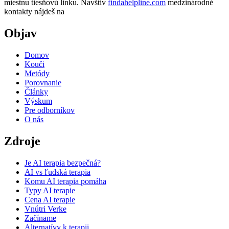
miestnu tiesňovú linku. Navštív
findahelpline.com
medzinárodné
kontakty nájdeš na
Objav
Domov
Kouči
Metódy
Porovnanie
Články
Výskum
Pre odborníkov
O nás
Zdroje
Je AI terapia bezpečná?
AI vs ľudská terapia
Komu AI terapia pomáha
Typy AI terapie
Cena AI terapie
Vnútri Verke
Začíname
Alternatívy k terapii