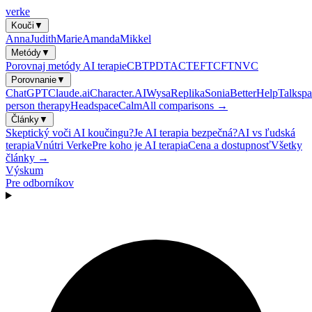
verke
Kouči
▼
Anna
Judith
Marie
Amanda
Mikkel
Metódy
▼
Porovnaj metódy AI terapie
CBT
PDT
ACT
EFT
CFT
NVC
Porovnanie
▼
ChatGPT
Claude.ai
Character.AI
Wysa
Replika
Sonia
BetterHelp
Talkspa
person therapy
Headspace
Calm
All comparisons →
Články
▼
Skeptický voči AI koučingu?
Je AI terapia bezpečná?
AI vs ľudská
terapia
Vnútri Verke
Pre koho je AI terapia
Cena a dostupnosť
Všetky
články →
Výskum
Pre odborníkov