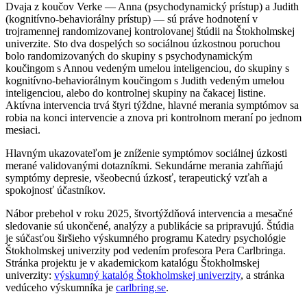
Dvaja z koučov Verke — Anna (psychodynamický prístup) a Judith
(kognitívno-behaviorálny prístup) — sú práve hodnotení v
trojramennej randomizovanej kontrolovanej štúdii na Štokholmskej
univerzite. Sto dva dospelých so sociálnou úzkostnou poruchou
bolo randomizovaných do skupiny s psychodynamickým
koučingom s Annou vedeným umelou inteligenciou, do skupiny s
kognitívno-behaviorálnym koučingom s Judith vedeným umelou
inteligenciou, alebo do kontrolnej skupiny na čakacej listine.
Aktívna intervencia trvá štyri týždne, hlavné merania symptómov sa
robia na konci intervencie a znova pri kontrolnom meraní po jednom
mesiaci.
Hlavným ukazovateľom je zníženie symptómov sociálnej úzkosti
merané validovanými dotazníkmi. Sekundárne merania zahŕňajú
symptómy depresie, všeobecnú úzkosť, terapeutický vzťah a
spokojnosť účastníkov.
Nábor prebehol v roku 2025, štvortýždňová intervencia a mesačné
sledovanie sú ukončené, analýzy a publikácie sa pripravujú. Štúdia
je súčasťou širšieho výskumného programu Katedry psychológie
Štokholmskej univerzity pod vedením profesora Pera Carlbringa.
Stránka projektu je v akademickom katalógu Štokholmskej
univerzity:
výskumný katalóg Štokholmskej univerzity
, a stránka
vedúceho výskumníka je
carlbring.se
.