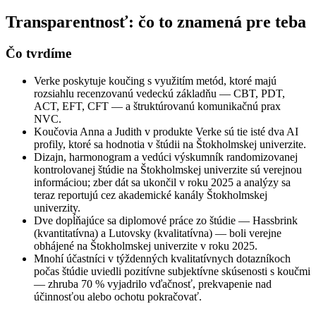
Transparentnosť: čo to znamená pre teba
Čo tvrdíme
Verke poskytuje koučing s využitím metód, ktoré majú
rozsiahlu recenzovanú vedeckú základňu — CBT, PDT,
ACT, EFT, CFT — a štruktúrovanú komunikačnú prax
NVC.
Koučovia Anna a Judith v produkte Verke sú tie isté dva AI
profily, ktoré sa hodnotia v štúdii na Štokholmskej univerzite.
Dizajn, harmonogram a vedúci výskumník randomizovanej
kontrolovanej štúdie na Štokholmskej univerzite sú verejnou
informáciou; zber dát sa ukončil v roku 2025 a analýzy sa
teraz reportujú cez akademické kanály Štokholmskej
univerzity.
Dve dopĺňajúce sa diplomové práce zo štúdie — Hassbrink
(kvantitatívna) a Lutovsky (kvalitatívna) — boli verejne
obhájené na Štokholmskej univerzite v roku 2025.
Mnohí účastníci v týždenných kvalitatívnych dotazníkoch
počas štúdie uviedli pozitívne subjektívne skúsenosti s koučmi
— zhruba 70 % vyjadrilo vďačnosť, prekvapenie nad
účinnosťou alebo ochotu pokračovať.