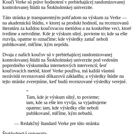
Kouči Verke sú práve hodnotení v prebiehajúcej randomizovanej
kontrolovanej štúdii na Štokholmskej univerzite.
Táto stránka je transparentným pohľadom na výskum za Verke —
na akademickú štúdiu, v ktorej sa produkt hodnotí, na recenzovanú
literatúru za každou koučovacou metódou a na konkrétne veci, ktoré
tvrdíme a netvrdíme. Kde je výskum silný, povieme to; kde sa ešte
rozvíja, opatrne to označíme; kde výsledky zatiaľ neboli
publikované, mlčíme, kým neprídu.
Dvaja z našich koučov sú v prebiehajúcej randomizovanej
kontrolovanej štúdii na Štokholmskej univerzite pod vedením
popredného výskumníka internetových intervencií; šesť
koučovacích metód, ktoré Verke používa, má každá vlastnú
nezávislú recenzovanú dôkazovú základňu; a výsledky štúdie na
tejto stránke zverejníme, keď budú recenzované výsledky verejné.
“
Tam, kde je výskum silný, to povieme;
tam, kde sa ešte len vyvíja, sa vyjadrujeme
opatrne; tam, kde výsledky ešte neboli
publikované, mlčíme, kým nebudú.
—
Redakčný štandard Verke pre túto stránku
Štokholmská univerzita