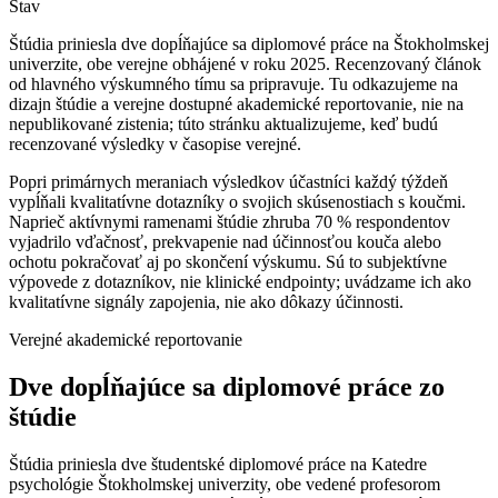
Stav
Štúdia priniesla dve dopĺňajúce sa diplomové práce na Štokholmskej
univerzite, obe verejne obhájené v roku 2025. Recenzovaný článok
od hlavného výskumného tímu sa pripravuje. Tu odkazujeme na
dizajn štúdie a verejne dostupné akademické reportovanie, nie na
nepublikované zistenia; túto stránku aktualizujeme, keď budú
recenzované výsledky v časopise verejné.
Popri primárnych meraniach výsledkov účastníci každý týždeň
vypĺňali kvalitatívne dotazníky o svojich skúsenostiach s koučmi.
Naprieč aktívnymi ramenami štúdie zhruba 70 % respondentov
vyjadrilo vďačnosť, prekvapenie nad účinnosťou kouča alebo
ochotu pokračovať aj po skončení výskumu. Sú to subjektívne
výpovede z dotazníkov, nie klinické endpointy; uvádzame ich ako
kvalitatívne signály zapojenia, nie ako dôkazy účinnosti.
Verejné akademické reportovanie
Dve dopĺňajúce sa diplomové práce zo
štúdie
Štúdia priniesla dve študentské diplomové práce na Katedre
psychológie Štokholmskej univerzity, obe vedené profesorom