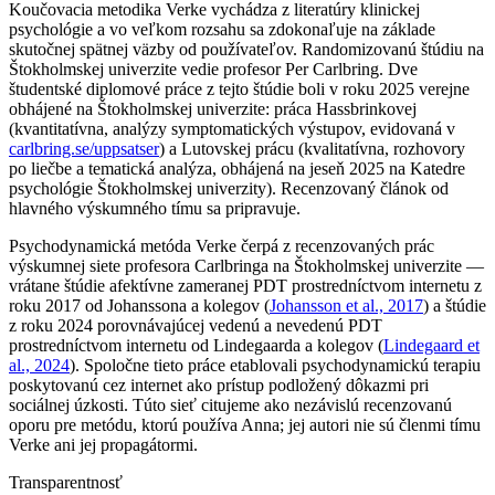
Koučovacia metodika Verke vychádza z literatúry klinickej
psychológie a vo veľkom rozsahu sa zdokonaľuje na základe
skutočnej spätnej väzby od používateľov. Randomizovanú štúdiu na
Štokholmskej univerzite vedie profesor Per Carlbring. Dve
študentské diplomové práce z tejto štúdie boli v roku 2025 verejne
obhájené na Štokholmskej univerzite: práca Hassbrinkovej
(kvantitatívna, analýzy symptomatických výstupov, evidovaná v
carlbring.se/uppsatser
) a Lutovskej prácu (kvalitatívna, rozhovory
po liečbe a tematická analýza, obhájená na jeseň 2025 na Katedre
psychológie Štokholmskej univerzity). Recenzovaný článok od
hlavného výskumného tímu sa pripravuje.
Psychodynamická metóda Verke čerpá z recenzovaných prác
výskumnej siete profesora Carlbringa na Štokholmskej univerzite —
vrátane štúdie afektívne zameranej PDT prostredníctvom internetu z
roku 2017 od Johanssona a kolegov (
Johansson et al., 2017
) a štúdie
z roku 2024 porovnávajúcej vedenú a nevedenú PDT
prostredníctvom internetu od Lindegaarda a kolegov (
Lindegaard et
al., 2024
). Spoločne tieto práce etablovali psychodynamickú terapiu
poskytovanú cez internet ako prístup podložený dôkazmi pri
sociálnej úzkosti. Túto sieť citujeme ako nezávislú recenzovanú
oporu pre metódu, ktorú používa Anna; jej autori nie sú členmi tímu
Verke ani jej propagátormi.
Transparentnosť