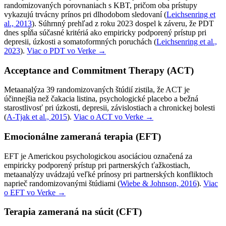
randomizovaných porovnaniach s KBT, pričom oba prístupy
vykazujú trvácny prínos pri dlhodobom sledovaní
(
Leichsenring et
al., 2013
).
Súhrnný prehľad z roku 2023 dospel k záveru, že PDT
dnes spĺňa súčasné kritériá ako empiricky podporený prístup pri
depresii, úzkosti a somatoformných poruchách
(
Leichsenring et al.,
2023
).
Viac o PDT vo Verke →
Acceptance and Commitment Therapy (ACT)
Metaanalýza 39 randomizovaných štúdií zistila, že ACT je
účinnejšia než čakacia listina, psychologické placebo a bežná
starostlivosť pri úzkosti, depresii, závislostiach a chronickej bolesti
(
A-Tjak et al., 2015
).
Viac o ACT vo Verke →
Emocionálne zameraná terapia (EFT)
EFT je Americkou psychologickou asociáciou označená za
empiricky podporený prístup pri partnerských ťažkostiach,
metaanalýzy uvádzajú veľké prínosy pri partnerských konfliktoch
naprieč randomizovanými štúdiami
(
Wiebe & Johnson, 2016
).
Viac
o EFT vo Verke →
Terapia zameraná na súcit (CFT)