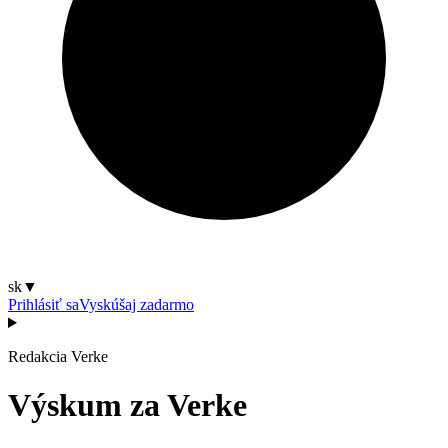
sk
▼
Prihlásiť sa
Vyskúšaj zadarmo
Redakcia Verke
Výskum za Verke