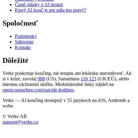
Časté otázky o AI terapii
Ktorý AI kouč je pre mňa ten pravý?
Spoločnosť
Podmienky
Súkromie
Kontakt
Dôležité
Verke poskytuje koučing, nie terapiu ani lekársku starostlivosť. Ak
si v kríze, zavolaj
988
(US), Samaritans
116 123
(UK/EÚ), alebo
miestnu záchrannú službu. Medzinárodné linky nájdeš na
opencounseling.com/suicide-hotlines
.
Verke — AI koučing dostupný v 55 jazykoch na iOS, Androide a
webe.
© Verke AB
support@verke.co