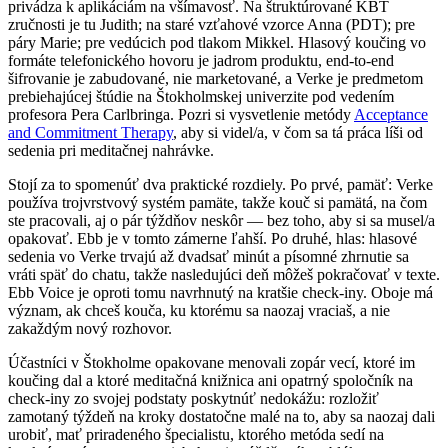
privádza k aplikáciám na všímavosť. Na štruktúrované KBT
zručnosti je tu Judith; na staré vzťahové vzorce Anna (PDT); pre
páry Marie; pre vedúcich pod tlakom Mikkel. Hlasový koučing vo
formáte telefonického hovoru je jadrom produktu, end-to-end
šifrovanie je zabudované, nie marketované, a Verke je predmetom
prebiehajúcej štúdie na Štokholmskej univerzite pod vedením
profesora Pera Carlbringa. Pozri si vysvetlenie metódy
Acceptance
and Commitment Therapy
, aby si videl/a, v čom sa tá práca líši od
sedenia pri meditačnej nahrávke.
Stojí za to spomenúť dva praktické rozdiely. Po prvé, pamäť: Verke
používa trojvrstvový systém pamäte, takže kouč si pamätá, na čom
ste pracovali, aj o pár týždňov neskôr — bez toho, aby si sa musel/a
opakovať. Ebb je v tomto zámerne ľahší. Po druhé, hlas: hlasové
sedenia vo Verke trvajú až dvadsať minút a písomné zhrnutie sa
vráti späť do chatu, takže nasledujúci deň môžeš pokračovať v texte.
Ebb Voice je oproti tomu navrhnutý na kratšie check-iny. Oboje má
význam, ak chceš kouča, ku ktorému sa naozaj vraciaš, a nie
zakaždým nový rozhovor.
Účastníci v Štokholme opakovane menovali zopár vecí, ktoré im
koučing dal a ktoré meditačná knižnica ani opatrný spoločník na
check-iny zo svojej podstaty poskytnúť nedokážu: rozložiť
zamotaný týždeň na kroky dostatočne malé na to, aby sa naozaj dali
urobiť, mať priradeného špecialistu, ktorého metóda sedí na