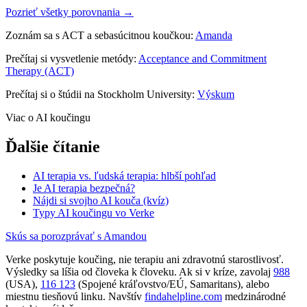
Pozrieť všetky porovnania →
Zoznám sa s ACT a sebasúcitnou koučkou:
Amanda
Prečítaj si vysvetlenie metódy:
Acceptance and Commitment
Therapy (ACT)
Prečítaj si o štúdii na Stockholm University:
Výskum
Viac o AI koučingu
Ďalšie čítanie
AI terapia vs. ľudská terapia: hlbší pohľad
Je AI terapia bezpečná?
Nájdi si svojho AI kouča (kvíz)
Typy AI koučingu vo Verke
Skús sa porozprávať s Amandou
Verke poskytuje koučing, nie terapiu ani zdravotnú starostlivosť.
Výsledky sa líšia od človeka k človeku. Ak si v kríze, zavolaj
988
(USA),
116 123
(Spojené kráľovstvo/EÚ, Samaritans),
alebo
miestnu tiesňovú linku. Navštív
findahelpline.com
medzinárodné