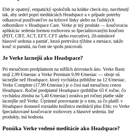
Ebb je opatrný, empatický spoločník na krátke check-iny, navrhnutý
tak, aby sedel popri meditáciách Headspace a v prípade potreby
odkazoval používateľov na krízové linky alebo na ľudských
odborníkov v Headspace Care. Verke je iný produkt — koučovacia
aplikácia: sedenia formou rozhovoru so špecializovaným koučom
(PDT, CBT, ACT, EFT, CFT alebo executive), 20-minútové
hlasové sedenia a pamäť, ktorá pretrváva týždne a mesiace, takže
kouč si pamätá, na čom ste spolu pracovali.
Je Verke lacnejší ako Headspace?
Pri mesačnom predplatnom na nižších úrovniach áno. Verke Basic
stojí 2,99 €/mesiac a Verke Premium 9,99 €/mesiac — oboje sú
lacnejšie než Headspace, ktorý vychádza približne na 12 €/mesiac.
Verke Complete (17,99 €/mesiac) je o čosi nad mesačnou cenou
Headspace. Ročné predplatné Headspace (približne 65 € ročne, čo
vychádza zhruba na 5,40 €/mesiac) zostáva pri ročnej platbe stále
lacnejšie než Verke. Úprimné porovnanie je o tom, za čo platíš: v
Headspace dostaneš rozsiahlu knižnicu meditácií plus Ebb; vo Verke
špecializované koučovacie rozhovory a hlasové sedenia. Iné
produkty, iná hodnota.
Ponúka Verke vedené meditácie ako Headspace?