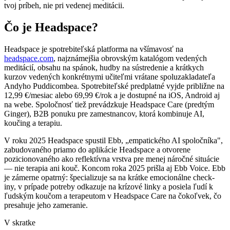
tvoj príbeh, nie pri vedenej meditácii.
Čo je Headspace?
Headspace je spotrebiteľská platforma na všímavosť na
headspace.com
, najznámejšia obrovským katalógom vedených
meditácií, obsahu na spánok, hudby na sústredenie a krátkych
kurzov vedených konkrétnymi učiteľmi vrátane spoluzakladateľa
Andyho Puddicombea. Spotrebiteľské predplatné vyjde približne na
12,99 €/mesiac
alebo
69,99 €/rok
a je dostupné na iOS, Android aj
na webe. Spoločnosť tiež prevádzkuje Headspace Care (predtým
Ginger), B2B ponuku pre zamestnancov, ktorá kombinuje AI,
koučing a terapiu.
V roku 2025 Headspace spustil Ebb, „empatického AI spoločníka",
zabudovaného priamo do aplikácie Headspace a otvorene
pozicionovaného ako reflektívna vrstva pre menej náročné situácie
— nie terapia ani kouč. Koncom roka 2025 prišla aj Ebb Voice. Ebb
je zámerne opatrný: špecializuje sa na krátke emocionálne check-
iny, v prípade potreby odkazuje na krízové linky a posiela ľudí k
ľudským koučom a terapeutom v Headspace Care na čokoľvek, čo
presahuje jeho zameranie.
V skratke