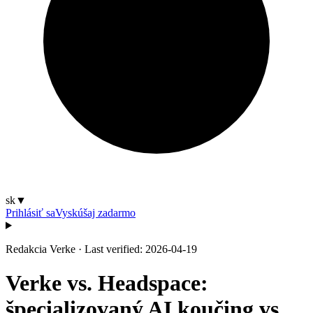
sk
▼
Prihlásiť sa
Vyskúšaj zadarmo
Redakcia Verke
·
Last verified: 2026-04-19
Verke vs. Headspace:
špecializovaný AI koučing vs.