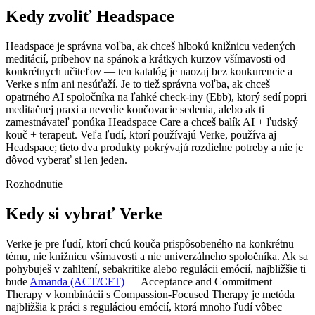
Kedy zvoliť Headspace
Headspace je správna voľba, ak chceš hlbokú knižnicu vedených
meditácií, príbehov na spánok a krátkych kurzov všímavosti od
konkrétnych učiteľov — ten katalóg je naozaj bez konkurencie a
Verke s ním ani nesúťaží. Je to tiež správna voľba, ak chceš
opatrného AI spoločníka na ľahké check-iny (Ebb), ktorý sedí popri
meditačnej praxi a nevedie koučovacie sedenia, alebo ak ti
zamestnávateľ ponúka Headspace Care a chceš balík AI + ľudský
kouč + terapeut. Veľa ľudí, ktorí používajú Verke, používa aj
Headspace; tieto dva produkty pokrývajú rozdielne potreby a nie je
dôvod vyberať si len jeden.
Rozhodnutie
Kedy si vybrať Verke
Verke je pre ľudí, ktorí chcú kouča prispôsobeného na konkrétnu
tému, nie knižnicu všímavosti a nie univerzálneho spoločníka. Ak sa
pohybuješ v zahltení, sebakritike alebo regulácii emócií, najbližšie ti
bude
Amanda (ACT/CFT)
— Acceptance and Commitment
Therapy v kombinácii s Compassion-Focused Therapy je metóda
najbližšia k práci s reguláciou emócií, ktorá mnoho ľudí vôbec