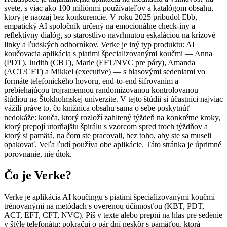
svete, s viac ako 100 miliónmi používateľov a katalógom obsahu,
ktorý je naozaj bez konkurencie. V roku 2025 pribudol Ebb,
empatický AI spoločník určený na emocionálne check-iny a
reflektívny dialóg, so starostlivo navrhnutou eskaláciou na krízové
linky a ľudských odborníkov. Verke je iný typ produktu: AI
koučovacia aplikácia s piatimi špecializovanými koučmi — Anna
(PDT), Judith (CBT), Marie (EFT/NVC pre páry), Amanda
(ACT/CFT) a Mikkel (executive) — s hlasovými sedeniami vo
formáte telefonického hovoru, end-to-end šifrovaním a
prebiehajúcou trojramennou randomizovanou kontrolovanou
štúdiou na Štokholmskej univerzite. V tejto štúdii si účastníci najviac
vážili práve to, čo knižnica obsahu sama o sebe poskytnúť
nedokáže: kouča, ktorý rozloží zahltený týždeň na konkrétne kroky,
ktorý prepojí utorňajšiu špirálu s vzorcom spred troch týždňov a
ktorý si pamätá, na čom ste pracovali, bez toho, aby ste sa museli
opakovať. Veľa ľudí používa obe aplikácie. Táto stránka je úprimné
porovnanie, nie útok.
Čo je Verke?
Verke je aplikácia AI koučingu s piatimi špecializovanými koučmi
trénovanými na metódach s overenou účinnosťou (KBT, PDT,
ACT, EFT, CFT, NVC). Píš v texte alebo prepni na hlas pre sedenie
v štýle telefonátu; pokračuj o pár dní neskôr s pamäťou, ktorá