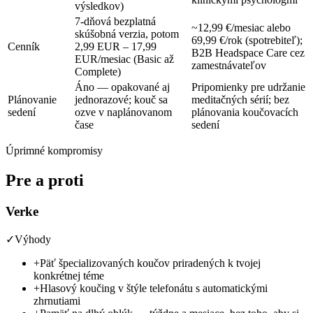
výsledkov)
7-dňová bezplatná
~12,99 €/mesiac
alebo
skúšobná verzia, potom
69,99 €/rok
(spotrebiteľ);
Cenník
2,99 EUR – 17,99
B2B Headspace Care cez
EUR/mesiac
(Basic až
zamestnávateľov
Complete)
Áno — opakované aj
Pripomienky pre udržanie
Plánovanie
jednorazové; kouč sa
meditačných sérií; bez
sedení
ozve v naplánovanom
plánovania koučovacích
čase
sedení
Úprimné kompromisy
Pre a proti
Verke
✓
Výhody
+
Päť špecializovaných koučov priradených k tvojej
konkrétnej téme
+
Hlasový koučing v štýle telefonátu s automatickými
zhrnutiami