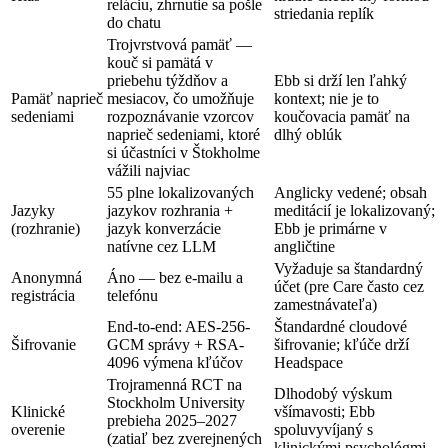
reláciu, zhrnutie sa pošle
striedania replík
do chatu
Trojvrstvová pamäť —
kouč si pamätá v
priebehu týždňov a
Ebb si drží len ľahký
Pamäť naprieč
mesiacov, čo umožňuje
kontext; nie je to
sedeniami
rozpoznávanie vzorcov
koučovacia pamäť na
naprieč sedeniami, ktoré
dlhý oblúk
si účastníci v Štokholme
vážili najviac
55 plne lokalizovaných
Anglicky vedené; obsah
Jazyky
jazykov rozhrania +
meditácií je lokalizovaný;
(rozhranie)
jazyk konverzácie
Ebb je primárne v
natívne cez LLM
angličtine
Vyžaduje sa štandardný
Anonymná
Áno — bez e-mailu a
účet (pre Care často cez
registrácia
telefónu
zamestnávateľa)
End-to-end: AES-256-
Štandardné cloudové
Šifrovanie
GCM správy + RSA-
šifrovanie; kľúče drží
4096 výmena kľúčov
Headspace
Trojramenná RCT na
Dlhodobý výskum
Stockholm University
Klinické
všímavosti; Ebb
prebieha 2025–2027
overenie
spoluvyvíjaný s
(zatiaľ bez zverejnených
klinickými psychológmi