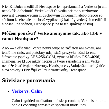
Nie. Knižnica meditácií Headspace je neprekonaná a Verke sa ju ani
nepokúša dobehnúť. Verke kouči ťa vedia priamo v rozhovore
previesť uzemňovacími či dychovými cvičeniami alebo prácou so
súcitom k sebe, ale ak chceš vypilovaný katalóg vedených meditácií
a obsahu na spánok, Headspace je na to ten správny nástroj.
Môžem používať Verke anonymne tak, ako Ebb v
rámci Headspace?
Áno — a ešte viac. Verke nevyžaduje na začiatok ani e-mail, ani
telefónne číslo, ani platobný údaj; stačí prezývka. End-to-end
šifrovanie (správy AES-256-GCM, výmena kľúčov RSA-4096)
znamená, že kľúče nikdy neopustia tvoje zariadenie a ani Verke
nemôže čítať tvoje rozhovory. Headspace vyžaduje štandardný účet
a rozhovory s Ebb žijú vnútri infraštruktúry Headspace.
Súvisiace porovnania
Verke vs.
Calm
Calm is guided meditation and sleep content; Verke is one-to-
one AI coaching across five specialist modalities.