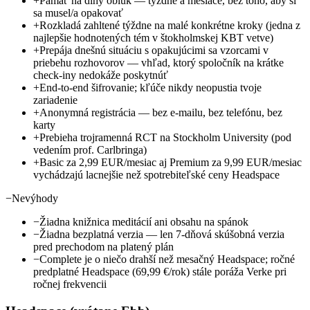
+
Pamäť na dlhý oblúk — týždne a mesiace, bez toho, aby si
sa musel/a opakovať
+
Rozkladá zahltené týždne na malé konkrétne kroky (jedna z
najlepšie hodnotených tém v štokholmskej KBT vetve)
+
Prepája dnešnú situáciu s opakujúcimi sa vzorcami v
priebehu rozhovorov — vhľad, ktorý spoločník na krátke
check-iny nedokáže poskytnúť
+
End-to-end šifrovanie; kľúče nikdy neopustia tvoje
zariadenie
+
Anonymná registrácia — bez e-mailu, bez telefónu, bez
karty
+
Prebieha trojramenná RCT na Stockholm University (pod
vedením prof. Carlbringa)
+
Basic za 2,99 EUR/mesiac aj Premium za 9,99 EUR/mesiac
vychádzajú lacnejšie než spotrebiteľské ceny Headspace
−
Nevýhody
−
Žiadna knižnica meditácií ani obsahu na spánok
−
Žiadna bezplatná verzia — len 7-dňová skúšobná verzia
pred prechodom na platený plán
−
Complete je o niečo drahší než mesačný Headspace; ročné
predplatné Headspace (69,99 €/rok) stále poráža Verke pri
ročnej frekvencii