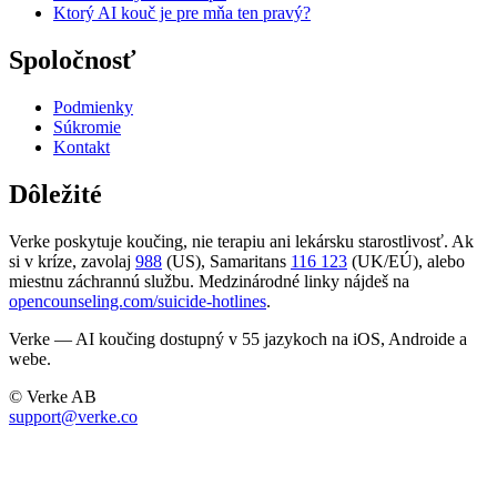
Ktorý AI kouč je pre mňa ten pravý?
Spoločnosť
Podmienky
Súkromie
Kontakt
Dôležité
Verke poskytuje koučing, nie terapiu ani lekársku starostlivosť. Ak
si v kríze, zavolaj
988
(US), Samaritans
116 123
(UK/EÚ), alebo
miestnu záchrannú službu. Medzinárodné linky nájdeš na
opencounseling.com/suicide-hotlines
.
Verke — AI koučing dostupný v 55 jazykoch na iOS, Androide a
webe.
© Verke AB
support@verke.co