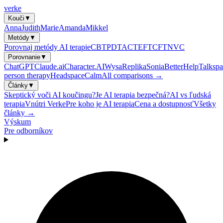
verke
Kouči
▼
Anna
Judith
Marie
Amanda
Mikkel
Metódy
▼
Porovnaj metódy AI terapie
CBT
PDT
ACT
EFT
CFT
NVC
Porovnanie
▼
ChatGPT
Claude.ai
Character.AI
Wysa
Replika
Sonia
BetterHelp
Talkspa
person therapy
Headspace
Calm
All comparisons →
Články
▼
Skeptický voči AI koučingu?
Je AI terapia bezpečná?
AI vs ľudská
terapia
Vnútri Verke
Pre koho je AI terapia
Cena a dostupnosť
Všetky
články →
Výskum
Pre odborníkov