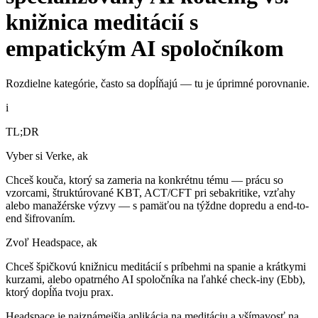
knižnica meditácií s
empatickým AI spoločníkom
Rozdielne kategórie, často sa dopĺňajú — tu je úprimné porovnanie.
i
TL;DR
Vyber si Verke, ak
Chceš kouča, ktorý sa zameria na konkrétnu tému — prácu so
vzorcami, štruktúrované KBT, ACT/CFT pri sebakritike, vzťahy
alebo manažérske výzvy — s pamäťou na týždne dopredu a end-to-
end šifrovaním.
Zvoľ Headspace, ak
Chceš špičkovú knižnicu meditácií s príbehmi na spanie a krátkymi
kurzami, alebo opatrného AI spoločníka na ľahké check-iny (Ebb),
ktorý dopĺňa tvoju prax.
Headspace je najznámejšia aplikácia na meditáciu a všímavosť na