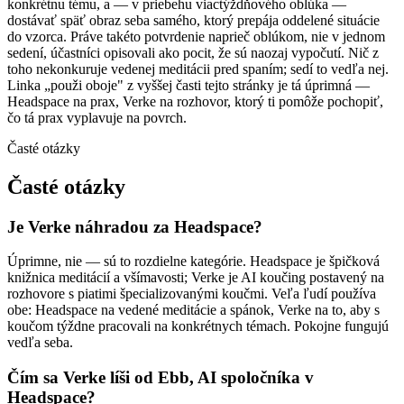
konkrétnu tému, a — v priebehu viactýždňového oblúka —
dostávať späť obraz seba samého, ktorý prepája oddelené situácie
do vzorca. Práve takéto potvrdenie naprieč oblúkom, nie v jednom
sedení, účastníci opisovali ako pocit, že sú naozaj vypočutí. Nič z
toho nekonkuruje vedenej meditácii pred spaním; sedí to vedľa nej.
Linka „použi oboje" z vyššej časti tejto stránky je tá úprimná —
Headspace na prax, Verke na rozhovor, ktorý ti pomôže pochopiť,
čo tá prax vyplavuje na povrch.
Časté otázky
Časté otázky
Je Verke náhradou za Headspace?
Úprimne, nie — sú to rozdielne kategórie. Headspace je špičková
knižnica meditácií a všímavosti; Verke je AI koučing postavený na
rozhovore s piatimi špecializovanými koučmi. Veľa ľudí používa
obe: Headspace na vedené meditácie a spánok, Verke na to, aby s
koučom týždne pracovali na konkrétnych témach. Pokojne fungujú
vedľa seba.
Čím sa Verke líši od Ebb, AI spoločníka v
Headspace?