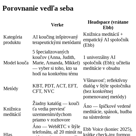
Porovnanie vedľa seba
Headspace (vrátane
Verke
Ebb)
Knižnica meditácií +
Kategória
AI koučing inšpirovaný
empatický AI spoločník
produktu
terapeutickými metódami
(Ebb)
5 špecializovaných
koučov (Anna, Judith,
1 univerzálny AI
Model kouča
Marie, Amanda, Mikkel)
spoločník (Ebb); učitelia
— vyber si toho, kto sa
meditácie v obsahu
hodí na konkrétnu tému
Všímavosť; reflektívny
KBT, PDT, ACT, EFT,
dialóg v štýle spoločníka
Metódy
CFT, NVC
(bez konkrétnej
pomenovanej metódy)
Žiadny katalóg — kouči
Áno — špičkové vedené
Knižnica
ťa vedia previesť
meditácie, spánok, hudba
meditácií
uzemnením/dychom
na sústredenie
priamo v rozhovore
Áno — WebRTC v štýle
Ebb Voice (koniec 2025),
telefonátu, až 20 minút na
Hlas
krátke check-iny formou