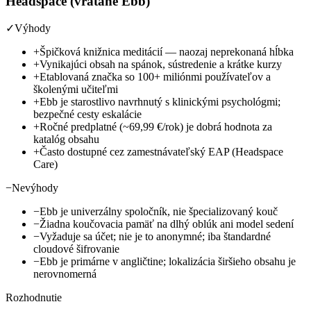
Headspace (vrátane Ebb)
✓
Výhody
+
Špičková knižnica meditácií — naozaj neprekonaná hĺbka
+
Vynikajúci obsah na spánok, sústredenie a krátke kurzy
+
Etablovaná značka so 100+ miliónmi používateľov a
školenými učiteľmi
+
Ebb je starostlivo navrhnutý s klinickými psychológmi;
bezpečné cesty eskalácie
+
Ročné predplatné (~69,99 €/rok) je dobrá hodnota za
katalóg obsahu
+
Často dostupné cez zamestnávateľský EAP (Headspace
Care)
−
Nevýhody
−
Ebb je univerzálny spoločník, nie špecializovaný kouč
−
Žiadna koučovacia pamäť na dlhý oblúk ani model sedení
−
Vyžaduje sa účet; nie je to anonymné; iba štandardné
cloudové šifrovanie
−
Ebb je primárne v angličtine; lokalizácia širšieho obsahu je
nerovnomerná
Rozhodnutie