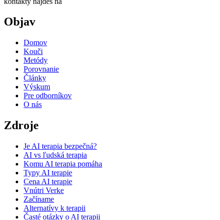
kontakty nájdeš na
Objav
Domov
Kouči
Metódy
Porovnanie
Články
Výskum
Pre odborníkov
O nás
Zdroje
Je AI terapia bezpečná?
AI vs ľudská terapia
Komu AI terapia pomáha
Typy AI terapie
Cena AI terapie
Vnútri Verke
Začíname
Alternatívy k terapii
Časté otázky o AI terapii