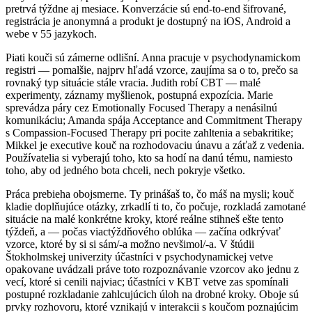
pretrvá týždne aj mesiace. Konverzácie sú end-to-end šifrované,
registrácia je anonymná a produkt je dostupný na iOS, Android a
webe v 55 jazykoch.
Piati kouči sú zámerne odlišní. Anna pracuje v psychodynamickom
registri — pomalšie, najprv hľadá vzorce, zaujíma sa o to, prečo sa
rovnaký typ situácie stále vracia. Judith robí CBT — malé
experimenty, záznamy myšlienok, postupná expozícia. Marie
sprevádza páry cez Emotionally Focused Therapy a nenásilnú
komunikáciu; Amanda spája Acceptance and Commitment Therapy
s Compassion-Focused Therapy pri pocite zahltenia a sebakritike;
Mikkel je executive kouč na rozhodovaciu únavu a záťaž z vedenia.
Používatelia si vyberajú toho, kto sa hodí na danú tému, namiesto
toho, aby od jedného bota chceli, nech pokryje všetko.
Práca prebieha obojsmerne. Ty prinášaš to, čo máš na mysli; kouč
kladie doplňujúce otázky, zrkadlí ti to, čo počuje, rozkladá zamotané
situácie na malé konkrétne kroky, ktoré reálne stihneš ešte tento
týždeň, a — počas viactýždňového oblúka — začína odkrývať
vzorce, ktoré by si si sám/-a možno nevšimol/-a. V štúdii
Štokholmskej univerzity účastníci v psychodynamickej vetve
opakovane uvádzali práve toto rozpoznávanie vzorcov ako jednu z
vecí, ktoré si cenili najviac; účastníci v KBT vetve zas spomínali
postupné rozkladanie zahlcujúcich úloh na drobné kroky. Oboje sú
prvky rozhovoru, ktoré vznikajú v interakcii s koučom poznajúcim