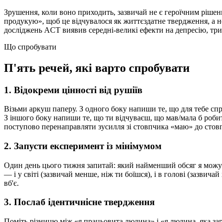
Зрушення, коли воно приходить, зазвичай не є героїчним рішен
продукую», щоб це відчувалося як життєздатне твердження, а 
досліджень ACT виявив середні-великі ефекти на депресію, трив
Що спробувати
П'ять речей, які варто спробувати
1. Відокреми цінності від рушіїв
Візьми аркуш паперу. З одного боку напиши те, що для тебе спра
З іншого боку напиши те, що ти відчуваєш, що мав/мала б роби
поступово перенаправляти зусилля зі стовпчика «маю» до стов
2. Запусти експеримент із мінімумом
Один день цього тижня запитай: який найменший обсяг я можу з
— і у світі (зазвичай менше, ніж ти боїшся), і в голові (зазви
вб'є.
3. Послаб ідентичнісне твердження
Поміть різницю між «я працьовита людина» і «я людина, яка з