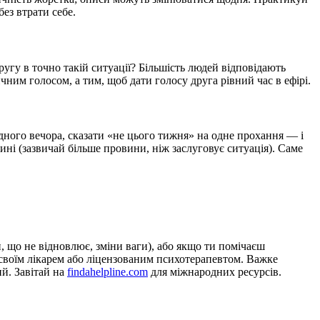
ез втрати себе.
угу в точно такій ситуації? Більшість людей відповідають
чним голосом, а тим, щоб дати голосу друга рівний час в ефірі.
дного вечора, сказати «не цього тижня» на одне прохання — і
дині (зазвичай більше провини, ніж заслуговує ситуація). Саме
, що не відновлює, зміни ваги), або якщо ти помічаєш
і своїм лікарем або ліцензованим психотерапевтом. Важке
й. Завітай на
findahelpline.com
для міжнародних ресурсів.