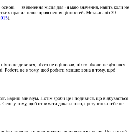
основі — звільнення місця для «я маю значення, навіть коли не
стких правил плюс прояснення цінностей. Мета-аналіз 39
 2015
).
ніхто не дивився, ніхто не оцінював, ніхто ніколи не дізнався.
. Робота не в тому, щоб робити менше; вона в тому, щоб
г. Бариш-мінімум. Потім зроби це і подивися, що відбувається
и. Сенс у тому, щоб отримати докази того, що зупинка тебе не
тичність жорстка; описи можуть змінюватися щодня. Практикуй