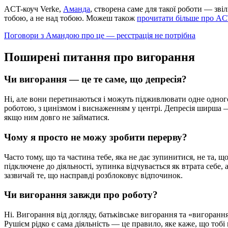
ACT-коуч Verke,
Аманда
, створена саме для такої роботи — зві
тобою, а не над тобою. Можеш також
прочитати більше про A
Поговори з Амандою про це — реєстрація не потрібна
Поширені питання про вигорання
Чи вигорання — це те саме, що депресія?
Ні, але вони перетинаються і можуть підживлювати одне одного
роботою, з цинізмом і виснаженням у центрі. Депресія ширша — 
якщо ним довго не займатися.
Чому я просто не можу зробити перерву?
Часто тому, що та частина тебе, яка не дає зупинитися, не та,
підключене до діяльності, зупинка відчувається як втрата себе,
зазвичай те, що насправді розблоковує відпочинок.
Чи вигорання завжди про роботу?
Ні. Вигорання від догляду, батьківське вигорання та «вигоранн
Рушієм рідко є сама діяльність — це правило, яке каже, що тобі