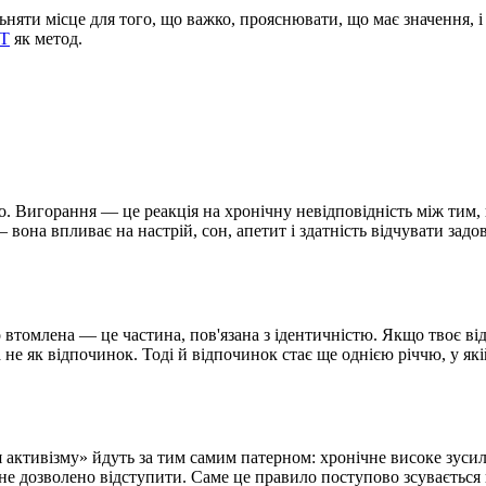
льняти місце для того, що важко, прояснювати, що має значення, і
CT
як метод.
. Вигорання — це реакція на хронічну невідповідність між тим, 
вона впливає на настрій, сон, апетит і здатність відчувати зад
 що втомлена — це частина, пов'язана з ідентичністю. Якщо твоє
 а не як відпочинок. Тоді й відпочинок стає ще однією річчю, у 
я активізму» йдуть за тим самим патерном: хронічне високе зусил
 не дозволено відступити. Саме це правило поступово зсувається 