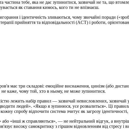
частина тебе, яка не дає зупинитися, зазвичай не та, що втомлена
увається як ставання кимось, кого ти не впізнаєш.
вигорання і ідентичність зливаються, чому звичайні поради («зроб
ерапії прийняття та відповідальності (ACT) і роботи, орієнтовано
ов'я має три складові: емоційне виснаження, цинізм (або дистанц
н не каже, чому той, хто в ньому, не може зупинитися.
істю лежить набір правил — зазвичай невисловлених, зазвичай 
ідводити людей». «Якщо я зупинюся, усе розвалиться». Ці правил
ожну спробу відпочити система зчитує як загрозу ідентичності, а
 або «інші ж справляються», — не нейтральний відгук, а внутріш
ов'язує високу самокритику з гіршим відновленням від стресу і 