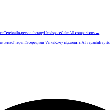
ce
Cerebral
In-person therapy
Headspace
Calm
All comparisons →
ти живої терапії
Зсередини Verke
Кому підходить AI-терапія
Вартіс