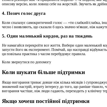
описову версію, коли ловиш себе на жорсткій. Звучить як дрібн
4. Позич голос друга
Коли спалахує самокритичний голос — «ти слабкий/слабка, інші 
чесно і виявляють, що сказали б щось значно м'якше, ніж кажуть
5. Один маленький кордон, раз на тиждень
Не намагайся перекроїти все життя. Вибери один маленький кор
запусти його як експеримент. Помічай, що насправді відбуваєтьс
ця повільна практика з часом перебудовує правила.
Коли звернутися по допомогу
Коли шукати більше підтримки
Якщо вигорання триває довше ніж кілька місяців і супроводжуєт
знижений настрій, втрату інтересу до того, що раніше тішило, 
вигорання частіше, ніж люди гадають, переходить у клінічну т
Якщо хочеш постійної підтримки