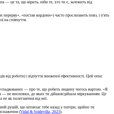
 — це та, що вірить, ніби те, хто ти є, залежить від
и перерву», «постав кордони») часто прослизають повз, і п'ять
ї на співчуття.
ія від роботи) і відчуття зниженої ефективності. Цей опис
успадкованих — про те, що робить людину чогось вартою. «Я
а — не висновки, до яких ти дійшов/дійшла міркуванням. Це
 не як полегшення від неї.
ній рушій, що штовхає тебе назад у патерн, щойно ти
виснаження (
Vidal & Soldevilla, 2023
).