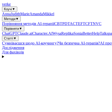
verke
Коучі
▼
Anna
Judith
Marie
Amanda
Mikkel
Методи
▼
Порівняння методів AI-терапії
CBT
PDT
ACT
EFT
CFT
NVC
Порівняти
▼
ChatGPT
Claude.ai
Character.AI
Wysa
Replika
Sonia
BetterHelp
Talkspa
Статті
▼
Сумніваєшся щодо AI-коучингу?
Чи безпечна AI-терапія?
AI про
Дослідження
Для фахівців