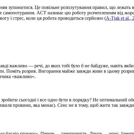
ням зупинитися. Це повільне розплутування правил, що лежать в 
не самопотурання. ACT називає цю роботу розчепленням від жор
огу і стрес, коли ця робота проводиться серйозно (
A-Tjak et al.,
вді важливо — речі, до яких тобі було б не байдуже, навіть якби 
ти. Поміть розрив. Вигорання майже завжди живе в цьому розриві
пчика «важливо».
робити сьогодні і все одно бути в порядку? Не оптимальний обся
чай хвиля провини, яка минає). Сенс не в тому, щоб жити так завжд
араз багато працює». Перше — ідентичність. Друге — опис. Іден