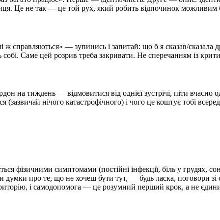
иця. Це не так — це той рух, який робить відпочинок можливим б
ж справляються» — зупинись і запитай: що б я сказав/сказала др
 собі. Саме цей розрив треба закривати. Не сперечанням із крити
дон на тиждень — відмовитися від однієї зустрічі, піти вчасно о
я (зазвичай нічого катастрофічного) і чого це коштує тобі всере
ься фізичними симптомами (постійні інфекції, біль у грудях, сон
чи думки про те, що не хочеш бути тут, — будь ласка, поговори з
ериторію, і самодопомога — це розумний перший крок, а не єдини