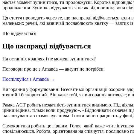
настає момент зупинитися, ти продовжуєш. Коротка відповідь: та 
продовження. Зупинка відчувається не як відпочинок; вона відч
Ця стаття проводить через те, що насправді відбувається, коли 
маленьких речей, які зазвичай послаблюють хватку — взятих із т
Що відбувається
Що насправді відбувається
На останніх краплях і не можеш зупинитися?
Поговори про це з Amanda — акаунт не потрібен.
Поспілкуйся з Amanda →
Вигорання у формулюванні Всесвітньої організації охорони здор
точний і безкорисний. Він каже тобі, як вигорання виглядає; ві
Рамка ACT робить нездатність зупинитися видимою. Під діяльн
цінний/цінна, тільки коли продукую». «Відпочивати означає п
налаштування за замовчуванням. І поки вони працюють у фоні, к
Самокритика робить це гіршим. Голос, який каже «ти лінуєшся»
сповільнюєшся. Робота, орієнтована на співчуття, послідовно п