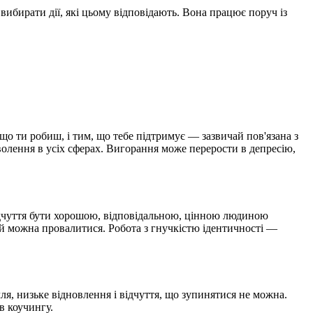
 вибирати дії, які цьому відповідають. Вона працює поруч із
що ти робиш, і тим, що тебе підтримує — зазвичай пов'язана з
оволення в усіх сферах. Вигорання може перерости в депресію,
 відчуття бути хорошою, відповідальною, цінною людиною
якій можна провалитися. Робота з гнучкістю ідентичності —
ля, низьке відновлення і відчуття, що зупинятися не можна.
в коучингу.