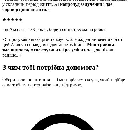
у складний період життя. AI
напрочуд залучений і дає
справді цінні інсайти
.»
★★★★★
від Акселя — 39 років, бореться зі стресом на роботі
«Я пробував кілька різних коучів, але жоден не зачепив, а от
цей AI-коуч справді все для мене змінив...
Моя тривога
зменшилася, мене слухають і розуміють
так, як ніколи
раніше...»
З чим тобі потрібна допомога?
Обери головне питання — і ми підберемо коуча, який підійде
саме тобі, та персоналізовану підтримку