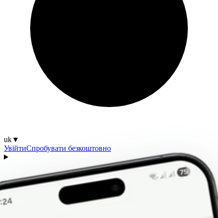
uk
▼
Увійти
Спробувати безкоштовно