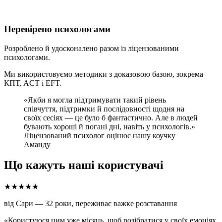
Перевірено психологами
Розроблено й удосконалено разом із ліцензованими
психологами.
Ми використовуємо методики з доказовою базою, зокрема
КПТ, ACT і EFT.
«Якби я могла підтримувати такий рівень
співчуття, підтримки й послідовності щодня на
своїх сесіях — це було б фантастично. Але в людей
бувають хороші й погані дні, навіть у психологів.»
Ліцензований психолог оцінює нашу коучку
Аманду
Що кажуть наші користувачі
★★★★★
від Сари — 32 роки, переживає важке розставання
«Користуюся цим уже місяць, щоб розібратися у своїх емоціях