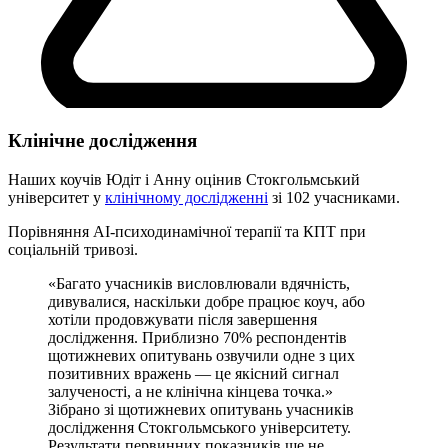
Клінічне дослідження
Наших коучів Юдіт і Анну оцінив
Стокгольмський
університет
у
клінічному дослідженні
зі 102 учасниками.
Порівняння AI-психодинамічної терапії та КПТ при
соціальній тривозі.
«Багато учасників висловлювали вдячність,
дивувалися, наскільки добре працює коуч, або
хотіли продовжувати після завершення
дослідження. Приблизно 70% респондентів
щотижневих опитувань озвучили одне з цих
позитивних вражень — це якісний сигнал
залученості, а не клінічна кінцева точка.»
Зібрано зі щотижневих опитувань учасників
дослідження Стокгольмського університету.
Результати первинних показників ще не