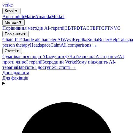
verke
Коучі
▼
Anna
Judith
Marie
Amanda
Mikkel
Методи
▼
Порівняння методів AI-терапії
CBT
PDT
ACT
EFT
CFT
NVC
Порівняти
▼
ChatGPT
Claude.ai
Character.AI
Wysa
Replika
Sonia
BetterHelp
Talkspa
person therapy
Headspace
Calm
All comparisons →
Статті
▼
Сумніваєшся щодо AI-коучингу?
Чи безпечна AI-терапія?
AI
проти живої терапії
Зсередини Verke
Кому підходить AI-
терапія
Вартість і доступ
Усі статті →
Дослідження
Для фахівців