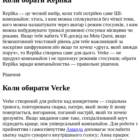
Коли обрати Replika
Replika — це чесний вибір, коли тобі потрібен саме ШІ-
компаньйон: хтось, з ким можна спілкуватися без чіткої теми,
кого можна налаштувати через аватар і режим стосунків, з ким
можна вибудовувати тривалі розмовні стосунки місяцями чи
роками. Якщо тебе вабить VR-досвід на Meta Quest, якщо
безкоштовний текстовий рівень для тебе важливіший за
наскрізне шифрування або якщо ти хочеш «друга, який завжди
поруч», то Replika створена саме для цього. Verke — не
продукт-компаньйон і не пропонує режимів стосунків; обрати
Replika заради компаньйонства — правильне рішення.
Рішення
Коли обирати Verke
Verke створений для роботи над конкретним — соціальна
тривога, повторювана сварка, патерн, який знову й знову
повертається, вигорання, поганий настрій, який ти хочеш
зрозуміти. Якщо завдання саме таке, спеціалізований коуч
підходить краще, ніж універсальний компаньйон. Для роботи з
прийняттям і самоспівчуттям
Аманда
допомагає послабити
хватку надто суворого внутрішнього голосу; Анна працює