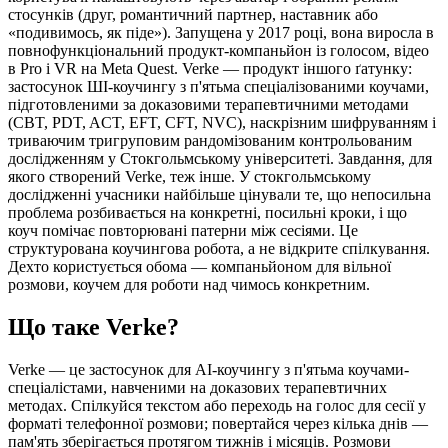
стосунків (друг, романтичний партнер, наставник або
«подивимось, як піде»). Запущена у 2017 році, вона виросла в
повнофункціональний продукт-компаньйон із голосом, відео
в Pro і VR на Meta Quest. Verke — продукт іншого ґатунку:
застосунок ШІ-коучингу з п'ятьма спеціалізованими коучами,
підготовленими за доказовими терапевтичними методами
(CBT, PDT, ACT, EFT, CFT, NVC), наскрізним шифруванням і
триваючим тригруповим рандомізованим контрольованим
дослідженням у Стокгольмському університеті. Завдання, для
якого створений Verke, теж інше. У стокгольмському
дослідженні учасники найбільше цінували те, що непосильна
проблема розбивається на конкретні, посильні кроки, і що
коуч помічає повторювані патерни між сесіями. Це
структурована коучингова робота, а не відкрите спілкування.
Дехто користується обома — компаньйоном для вільної
розмови, коучем для роботи над чимось конкретним.
Що таке Verke?
Verke — це застосунок для AI-коучингу з п'ятьма коучами-
спеціалістами, навченими на доказових терапевтичних
методах. Спілкуйся текстом або переходь на голос для сесії у
форматі телефонної розмови; повертайся через кілька днів —
пам'ять зберігається протягом тижнів і місяців. Розмови