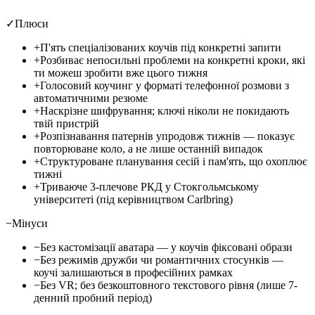
✓
Плюси
+
П'ять спеціалізованих коучів під конкретні запити
+
Розбиває непосильні проблеми на конкретні кроки, які
ти можеш зробити вже цього тижня
+
Голосовий коучинг у форматі телефонної розмови з
автоматичними резюме
+
Наскрізне шифрування; ключі ніколи не покидають
твій пристрій
+
Розпізнавання патернів упродовж тижнів — показує
повторюване коло, а не лише останній випадок
+
Структуроване планування сесій і пам'ять, що охоплює
тижні
+
Триваюче 3-плечове РКД у Стокгольмському
університеті (під керівництвом Carlbring)
−
Мінуси
−
Без кастомізації аватара — у коучів фіксовані образи
−
Без режимів дружби чи романтичних стосунків —
коучі залишаються в професійних рамках
−
Без VR; без безкоштовного текстового рівня (лише 7-
денний пробний період)