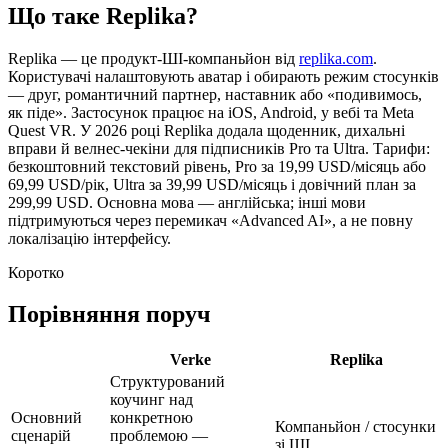
Що таке Replika?
Replika — це продукт-ШІ-компаньйон від
replika.com
.
Користувачі налаштовують аватар і обирають режим стосунків
— друг, романтичний партнер, наставник або «подивимось,
як піде». Застосунок працює на iOS, Android, у вебі та Meta
Quest VR. У 2026 році Replika додала щоденник, дихальні
вправи й велнес-чекіни для підписників Pro та Ultra. Тарифи:
безкоштовний текстовий рівень, Pro за 19,99 USD/місяць або
69,99 USD/рік, Ultra за 39,99 USD/місяць і довічний план за
299,99 USD. Основна мова — англійська; інші мови
підтримуються через перемикач «Advanced AI», а не повну
локалізацію інтерфейсу.
Коротко
Порівняння поруч
Verke
Replika
Структурований
коучинг над
Основний
конкретною
Компаньйон / стосунки
сценарій
проблемою —
зі ШІ