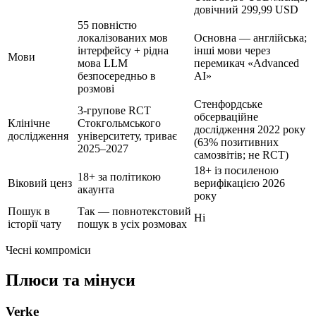
довічний
299,99 USD
55 повністю
локалізованих мов
Основна — англійська;
інтерфейсу + рідна
інші мови через
Мови
мова LLM
перемикач «Advanced
безпосередньо в
AI»
розмові
Стенфордське
3-групове RCT
обсерваційне
Клінічне
Стокгольмського
дослідження 2022 року
дослідження
університету, триває
(63% позитивних
2025–2027
самозвітів; не RCT)
18+ із посиленою
18+ за політикою
Віковий ценз
верифікацією 2026
акаунта
року
Пошук в
Так — повнотекстовий
Ні
історії чату
пошук в усіх розмовах
Чесні компроміси
Плюси та мінуси
Verke