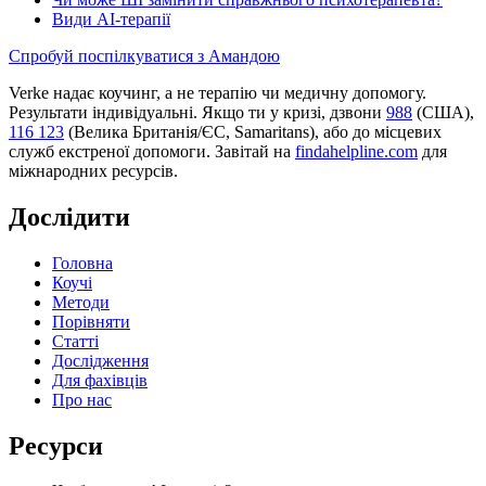
Види AI-терапії
Спробуй поспілкуватися з Амандою
Verke надає коучинг, а не терапію чи медичну допомогу.
Результати індивідуальні. Якщо ти у кризі, дзвони
988
(США),
116 123
(Велика Британія/ЄС, Samaritans),
або до місцевих
служб екстреної допомоги. Завітай на
findahelpline.com
для
міжнародних ресурсів.
Дослідити
Головна
Коучі
Методи
Порівняти
Статті
Дослідження
Для фахівців
Про нас
Ресурси