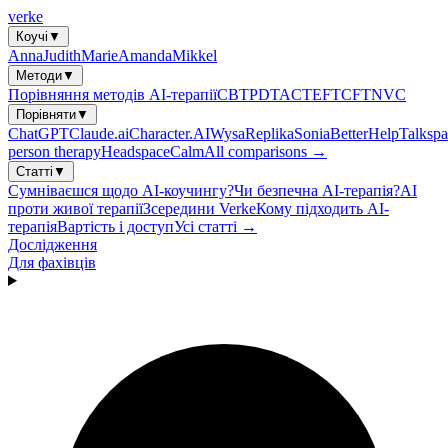
verke
Коучі
▼
Anna
Judith
Marie
Amanda
Mikkel
Методи
▼
Порівняння методів AI-терапії
CBT
PDT
ACT
EFT
CFT
NVC
Порівняти
▼
ChatGPT
Claude.ai
Character.AI
Wysa
Replika
Sonia
BetterHelp
Talkspa
person therapy
Headspace
Calm
All comparisons →
Статті
▼
Сумніваєшся щодо AI-коучингу?
Чи безпечна AI-терапія?
AI
проти живої терапії
Зсередини Verke
Кому підходить AI-
терапія
Вартість і доступ
Усі статті →
Дослідження
Для фахівців