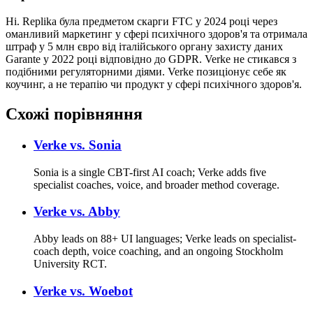
Ні. Replika була предметом скарги FTC у 2024 році через
оманливий маркетинг у сфері психічного здоров'я та отримала
штраф у 5 млн євро від італійського органу захисту даних
Garante у 2022 році відповідно до GDPR. Verke не стикався з
подібними регуляторними діями. Verke позиціонує себе як
коучинг, а не терапію чи продукт у сфері психічного здоров'я.
Схожі порівняння
Verke vs.
Sonia
Sonia is a single CBT-first AI coach; Verke adds five
specialist coaches, voice, and broader method coverage.
Verke vs.
Abby
Abby leads on 88+ UI languages; Verke leads on specialist-
coach depth, voice coaching, and an ongoing Stockholm
University RCT.
Verke vs.
Woebot