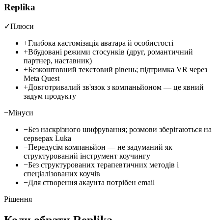
Replika
✓
Плюси
+
Глибока кастомізація аватара й особистості
+
Вбудовані режими стосунків (друг, романтичний
партнер, наставник)
+
Безкоштовний текстовий рівень; підтримка VR через
Meta Quest
+
Довготривалий зв'язок з компаньйоном — це явний
задум продукту
−
Мінуси
−
Без наскрізного шифрування; розмови зберігаються на
серверах Luka
−
Передусім компаньйон — не задуманий як
структурований інструмент коучингу
−
Без структурованих терапевтичних методів і
спеціалізованих коучів
−
Для створення акаунта потрібен email
Рішення