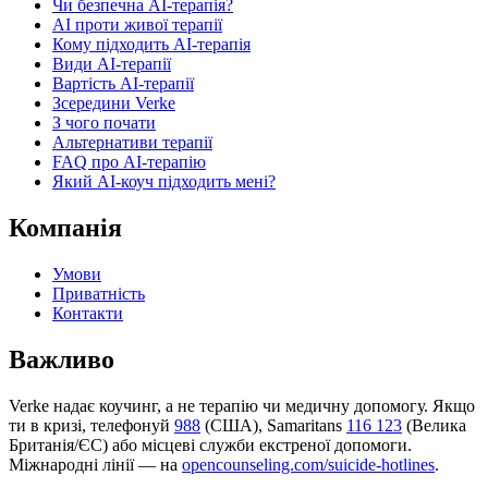
Чи безпечна AI-терапія?
AI проти живої терапії
Кому підходить AI-терапія
Види AI-терапії
Вартість AI-терапії
Зсередини Verke
З чого почати
Альтернативи терапії
FAQ про AI-терапію
Який AI-коуч підходить мені?
Компанія
Умови
Приватність
Контакти
Важливо
Verke надає коучинг, а не терапію чи медичну допомогу. Якщо
ти в кризі, телефонуй
988
(США), Samaritans
116 123
(Велика
Британія/ЄС) або місцеві служби екстреної допомоги.
Міжнародні лінії — на
opencounseling.com/suicide-hotlines
.