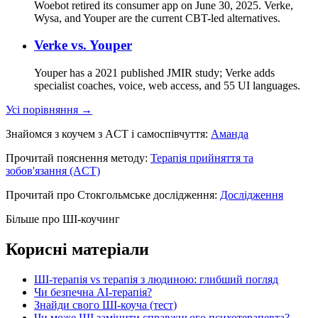
Woebot retired its consumer app on June 30, 2025. Verke,
Wysa, and Youper are the current CBT-led alternatives.
Verke vs.
Youper
Youper has a 2021 published JMIR study; Verke adds
specialist coaches, voice, web access, and 55 UI languages.
Усі порівняння →
Знайомся з коучем з ACT і самоспівчуття:
Аманда
Прочитай пояснення методу:
Терапія прийняття та
зобов'язання (ACT)
Прочитай про Стокгольмське дослідження:
Дослідження
Більше про ШІ-коучинг
Корисні матеріали
ШІ-терапія vs терапія з людиною: глибший погляд
Чи безпечна AI-терапія?
Знайди свого ШІ-коуча (тест)
Чи може ШІ замінити справжнього психотерапевта?