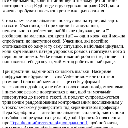
психодинамічно, коли питання звучить «чому це постійно
повторюється»; Юдіт веде структуровані вправи CBT, коли
хочеш спробувати щось конкретне вже цього тижня.
Стокгольмське дослідження показує два патерни, які варто
назвати. Учасники, які приходили із заплутаною,
непосильною проблемою, найбільше цінували, коли її
розбивали на маленькі конкретні дії — один крок, який можна
спробувати до наступної сесії. Учасники, які постійно
спотикалися об одну й ту саму ситуацію, найбільше цінували,
коли коуч називав патерн упродовж розмов і пов'язував його з
першопричинами. Verke налаштований робити і те, і інше — і
направляти тебе до коуча, чий метод робить це найкраще.
Три практичні відмінності схиляють шальки. Наскрізне
шифрування вбудоване — сам Verke не може читати твої
розмови. Голосовий коучинг — це сесія у форматі
телефонного дзвінка, а не обмін голосовими повідомленнями,
і письмове резюме повертається в чат, щоб ти могла/міг
повернутися до нього в тексті. А продукт супроводжується
триваючим рандомізованим контрольованим дослідженням у
Стокгольмському університеті під керівництвом професора
Пера Карлбрінга — дизайн дослідження сильний, навіть поки
опубліковані результати ще на підході. Прочитай пояснення
про
Терапію прийняття та відповідальності
, щоб побачити,
чим метод Аманди відрізняється від відкритої розмови з