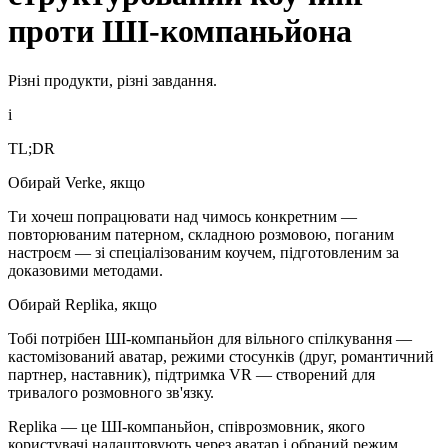
проти ШІ-компаньйона
Різні продукти, різні завдання.
i
TL;DR
Обирай Verke, якщо
Ти хочеш попрацювати над чимось конкретним —
повторюваним патерном, складною розмовою, поганим
настроєм — зі спеціалізованим коучем, підготовленим за
доказовими методами.
Обирай Replika, якщо
Тобі потрібен ШІ-компаньйон для вільного спілкування —
кастомізований аватар, режими стосунків (друг, романтичний
партнер, наставник), підтримка VR — створений для
тривалого розмовного зв'язку.
Replika — це ШІ-компаньйон, співрозмовник, якого
користувачі налаштовують через аватар і обраний режим