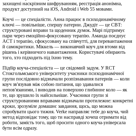
захищені наскрізним шифруванням, реєстрація анонімна,
продукт доступний на iOS, Android і Web 55 мовами.
Коучі — це спеціалісти. Анна працює в психодинамічному
ключі — повільніше, спершу патерни. Джудіт — це CBT:
структуровані вправи та щоденник думок. Марі підтримує
пари через емоційно-фокусовану терапію. Аманда поєднує
ACT і терапію, сфокусовану на співчутті, для перевантаження
й самокритики. Міккель — виконавчий коуч для втоми від
рішень і керівничого навантаження. Користувачі обирають
того, хто підходить під їхню тему.
Підбір коуча-спеціаліста — це свідомий задум. У RCT
Стокгольмського університету учасники психодинамічної
групи послідовно відзначали розпізнавання патернів — коли
коуч зв'язував між собою питання, що здавалися
непов'язаними, і виводив на поверхню глибинне коло — як
те, що зрушило їх найсильніше. Учасники групи зі
структурованими вправами відзначали протилежне: конкретні
кроки, зрозуміле домашнє завдання, щось, що можна
спробувати цього тижня. Verke направляє тебе до коуча, чий
метод відповідає тому, що ти насправді хочеш отримати від
роботи, замість того, щоб просити одного коуча-універсала
бути всім одразу.