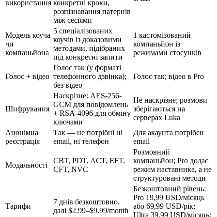
використання
конкретні кроки,
розпізнавання патернів
між сесіями
5 спеціалізованих
Модель коуча
1 кастомізований
коучів із доказовими
чи
компаньйон із
методами, підібраних
компаньйона
режимами стосунків
під конкретні запити
Голос так (у форматі
Голос + відео
телефонного дзвінка);
Голос так; відео в Pro
без відео
Наскрізне: AES-256-
Не наскрізне; розмови
GCM для повідомлень
Шифрування
зберігаються на
+ RSA-4096 для обміну
серверах Luka
ключами
Анонімна
Так — не потрібні ні
Для акаунта потрібен
реєстрація
email, ні телефон
email
Розмовний
CBT, PDT, ACT, EFT,
компаньйон; Pro додає
Модальності
CFT, NVC
режим наставника, а не
структуровані методи
Безкоштовний рівень;
Pro
19,99 USD/місяць
7 днів безкоштовно,
Тарифи
або
69,99 USD/рік
;
далі
$2.99–$9.99/month
Ultra
39,99 USD/місяць
;