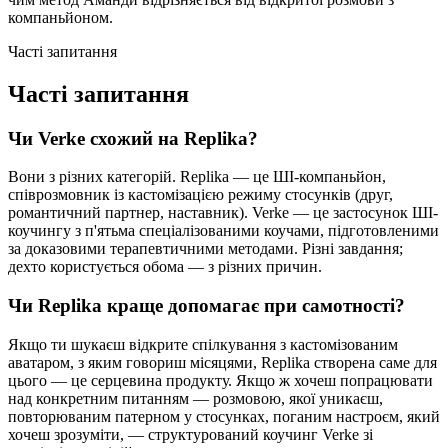
компаньйоном.
Часті запитання
Часті запитання
Чи Verke схожий на Replika?
Вони з різних категорій. Replika — це ШІ-компаньйон,
співрозмовник із кастомізацією режиму стосунків (друг,
романтичний партнер, наставник). Verke — це застосунок ШІ-
коучингу з п'ятьма спеціалізованими коучами, підготовленими
за доказовими терапевтичними методами. Різні завдання;
дехто користується обома — з різних причин.
Чи Replika краще допомагає при самотності?
Якщо ти шукаєш відкрите спілкування з кастомізованим
аватаром, з яким говориш місяцями, Replika створена саме для
цього — це серцевина продукту. Якщо ж хочеш попрацювати
над конкретним питанням — розмовою, якої уникаєш,
повторюваним патерном у стосунках, поганим настроєм, який
хочеш зрозуміти, — структурований коучинг Verke зі