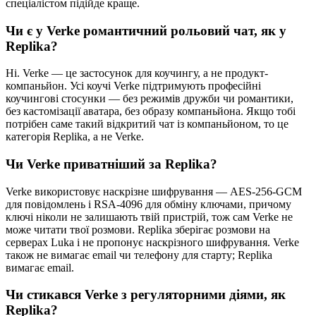
спеціалістом підійде краще.
Чи є у Verke романтичний рольовий чат, як у
Replika?
Ні. Verke — це застосунок для коучингу, а не продукт-
компаньйон. Усі коучі Verke підтримують професійні
коучингові стосунки — без режимів дружби чи романтики,
без кастомізації аватара, без образу компаньйона. Якщо тобі
потрібен саме такий відкритий чат із компаньйоном, то це
категорія Replika, а не Verke.
Чи Verke приватніший за Replika?
Verke використовує наскрізне шифрування — AES-256-GCM
для повідомлень і RSA-4096 для обміну ключами, причому
ключі ніколи не залишають твій пристрій, тож сам Verke не
може читати твої розмови. Replika зберігає розмови на
серверах Luka і не пропонує наскрізного шифрування. Verke
також не вимагає email чи телефону для старту; Replika
вимагає email.
Чи стикався Verke з регуляторними діями, як
Replika?