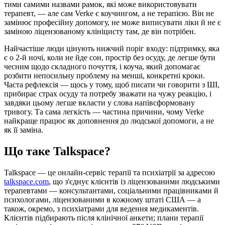
тими самими назвами рамок, які може використовувати
терапевт, — але сам Verke є коучингом, а не терапією. Він не
замінює професійну допомогу, не може виписувати ліки й не є
заміною ліцензованому клініцисту там, де він потрібен.
Найчастіше люди цінують нижчий поріг входу: підтримку, яка
є о 2-й ночі, коли не йде сон, простір без осуду, де легше бути
чесним щодо складного почуття, і коуча, який допомагає
розбити непосильну проблему на менші, конкретні кроки.
Часта рефлексія — щось у тому, щоб писати чи говорити з ШІ,
прибирає страх осуду та потребу зважати на чужу реакцію, і
завдяки цьому легше вкласти у слова напівсформовану
тривогу. Та сама легкість — частина причини, чому Verke
найкраще працює як доповнення до людської допомоги, а не
як її заміна.
Що таке Talkspace?
Talkspace — це онлайн-сервіс терапії та психіатрії за адресою
talkspace.com
, що з'єднує клієнтів із ліцензованими людськими
терапевтами — консультантами, соціальними працівниками й
психологами, ліцензованими в кожному штаті США — а
також, окремо, з психіатрами для ведення медикаментів.
Клієнтів підбирають після клінічної анкети; плани терапії