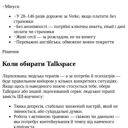
−
Мінуси
−
У 28–146 разів дорожче за Verke, якщо платити без
страховки
−
Без анонімності — потрібні клінічна анкета, email і дані
оплати чи страховки
−
Живі сесії — за розкладом, не на вимогу
−
Переважно англійська; обмежене мовне покриття
Рішення
Коли обирати Talkspace
Ліцензована людська терапія — а за потреби й психіатрія —
буде правильним вибором у кількох конкретних ситуаціях.
Якщо щось із наведеного нижче стосується тебе, обери
Talkspace або інший ліцензований сервіс людської терапії
замість ШІ-коучингу:
Тяжка депресія, стабільно знижений настрій, який не
змінюється, або суїцидальні думки.
Робота з активною травмою — свіжою чи давньою —
яка потребує контейнування й темпу від навченого
клініциста.