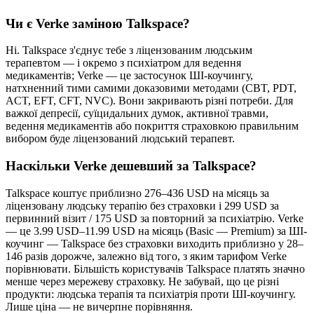
Чи є Verke заміною Talkspace?
Ні. Talkspace з'єднує тебе з ліцензованим людським
терапевтом — і окремо з психіатром для ведення
медикаментів; Verke — це застосунок ШІ-коучингу,
натхненний тими самими доказовими методами (CBT, PDT,
ACT, EFT, CFT, NVC). Вони закривають різні потреби. Для
важкої депресії, суїцидальних думок, активної травми,
ведення медикаментів або покриття страховкою правильним
вибором буде ліцензований людський терапевт.
Наскільки Verke дешевший за Talkspace?
Talkspace коштує приблизно 276–436 USD на місяць за
ліцензовану людську терапію без страховки і 299 USD за
первинний візит / 175 USD за повторний за психіатрію. Verke
— це 3.99 USD–11.99 USD на місяць (Basic — Premium) за ШІ-
коучинг — Talkspace без страховки виходить приблизно у 28–
146 разів дорожче, залежно від того, з яким тарифом Verke
порівнювати. Більшість користувачів Talkspace платять значно
менше через мережеву страховку. Не забувай, що це різні
продукти: людська терапія та психіатрія проти ШІ-коучингу.
Лише ціна — не вичерпне порівняння.