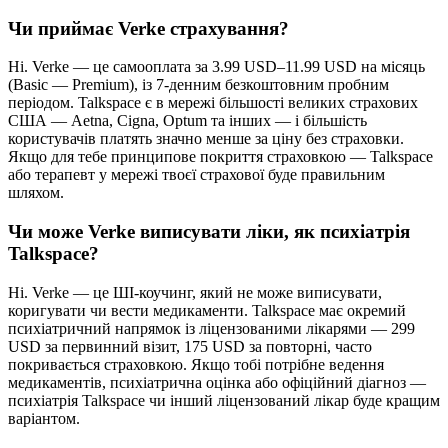
Чи приймає Verke страхування?
Ні. Verke — це самооплата за 3.99 USD–11.99 USD на місяць
(Basic — Premium), із 7-денним безкоштовним пробним
періодом. Talkspace є в мережі більшості великих страхових
США — Aetna, Cigna, Optum та інших — і більшість
користувачів платять значно менше за ціну без страховки.
Якщо для тебе принципове покриття страховкою — Talkspace
або терапевт у мережі твоєї страхової буде правильним
шляхом.
Чи може Verke виписувати ліки, як психіатрія
Talkspace?
Ні. Verke — це ШІ-коучинг, який не може виписувати,
коригувати чи вести медикаменти. Talkspace має окремий
психіатричний напрямок із ліцензованими лікарями — 299
USD за первинний візит, 175 USD за повторні, часто
покривається страховкою. Якщо тобі потрібне ведення
медикаментів, психіатрична оцінка або офіційний діагноз —
психіатрія Talkspace чи інший ліцензований лікар буде кращим
варіантом.