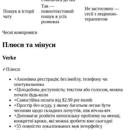
Так —
Не застосовно —
Пошук в історії
повнотекстовий
сесії з людиною-
чату
пошук в усіх
терапевтом
розмовах
Чесні компроміси
Плюси та мінуси
Verke
✓
Плюси
+
Анонімна реєстрація; без імейлу, телефону чи
опитувальника
+
Цілодобова доступність; текстом або голосом, можна
почати будь-коли
+
Самостійна оплата від
$2.99 per month
+
Простір без осуду, у якому багатьом легше бути
чесними щодо складних почуттів, ніж віч-на-віч
+
Допомагає розбити непосильну проблему на менші,
конкретні кроки, які можна зробити вже сьогодні
+
55 повністю локалізованих мов інтерфейсу