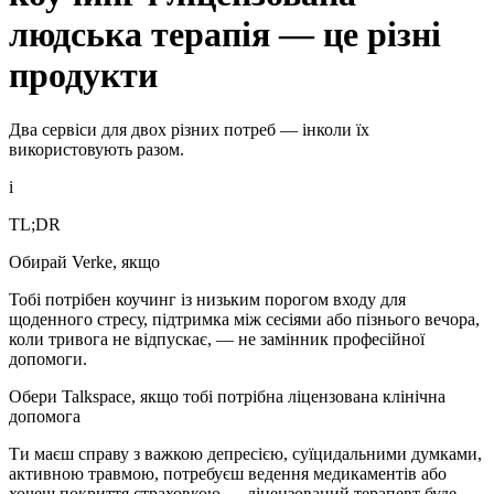
людська терапія — це різні
продукти
Два сервіси для двох різних потреб — інколи їх
використовують разом.
i
TL;DR
Обирай Verke, якщо
Тобі потрібен коучинг із низьким порогом входу для
щоденного стресу, підтримка між сесіями або пізнього вечора,
коли тривога не відпускає, — не замінник професійної
допомоги.
Обери Talkspace, якщо тобі потрібна ліцензована клінічна
допомога
Ти маєш справу з важкою депресією, суїцидальними думками,
активною травмою, потребуєш ведення медикаментів або
хочеш покриття страховкою — ліцензований терапевт буде