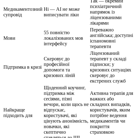
Так — окремий
психіатричний
Медикаментозний
Ні — AI не може
напрямок із
супровід
виписувати ліки
ліцензованими
лікарями
Переважно
55 повністю
англійська; доступні
Мови
локалізованих мов
іспаномовні
інтерфейсу
терапевти
Ліцензований
Скеровує до
терапевт у складі
професійної
підписки; у
Підтримка в кризі
допомоги та
кризових ситуаціях
кризових ліній
скеровує до
екстрених служб
Щоденний коучинг,
підтримка між
Активна терапія для
сесіями, пізні
важких або
вечори, коли щось не
складних випадків,
Найкраще
відпускає,
користувачів, яким
підходить для
користувачі, які
потрібне ведення
цінують анонімність,
медикаментів чи
новачки, які
покриття
скептично
страховкою
ставляться до ШІ