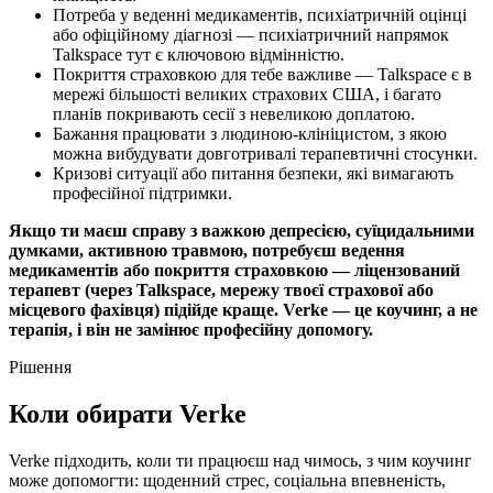
Потреба у веденні медикаментів, психіатричній оцінці
або офіційному діагнозі — психіатричний напрямок
Talkspace тут є ключовою відмінністю.
Покриття страховкою для тебе важливе — Talkspace є в
мережі більшості великих страхових США, і багато
планів покривають сесії з невеликою доплатою.
Бажання працювати з людиною-клініцистом, з якою
можна вибудувати довготривалі терапевтичні стосунки.
Кризові ситуації або питання безпеки, які вимагають
професійної підтримки.
Якщо ти маєш справу з важкою депресією, суїцидальними
думками, активною травмою, потребуєш ведення
медикаментів або покриття страховкою — ліцензований
терапевт (через Talkspace, мережу твоєї страхової або
місцевого фахівця) підійде краще. Verke — це коучинг, а не
терапія, і він не замінює професійну допомогу.
Рішення
Коли обирати Verke
Verke підходить, коли ти працюєш над чимось, з чим коучинг
може допомогти: щоденний стрес, соціальна впевненість,