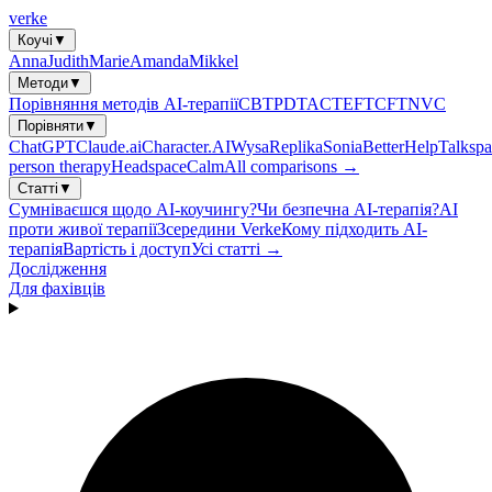
verke
Коучі
▼
Anna
Judith
Marie
Amanda
Mikkel
Методи
▼
Порівняння методів AI-терапії
CBT
PDT
ACT
EFT
CFT
NVC
Порівняти
▼
ChatGPT
Claude.ai
Character.AI
Wysa
Replika
Sonia
BetterHelp
Talkspa
person therapy
Headspace
Calm
All comparisons →
Статті
▼
Сумніваєшся щодо AI-коучингу?
Чи безпечна AI-терапія?
AI
проти живої терапії
Зсередини Verke
Кому підходить AI-
терапія
Вартість і доступ
Усі статті →
Дослідження
Для фахівців