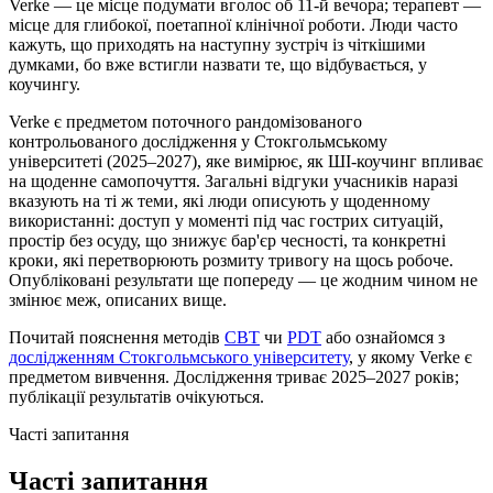
Verke — це місце подумати вголос об 11-й вечора; терапевт —
місце для глибокої, поетапної клінічної роботи. Люди часто
кажуть, що приходять на наступну зустріч із чіткішими
думками, бо вже встигли назвати те, що відбувається, у
коучингу.
Verke є предметом поточного рандомізованого
контрольованого дослідження у Стокгольмському
університеті (2025–2027), яке вимірює, як ШІ-коучинг впливає
на щоденне самопочуття. Загальні відгуки учасників наразі
вказують на ті ж теми, які люди описують у щоденному
використанні: доступ у моменті під час гострих ситуацій,
простір без осуду, що знижує бар'єр чесності, та конкретні
кроки, які перетворюють розмиту тривогу на щось робоче.
Опубліковані результати ще попереду — це жодним чином не
змінює меж, описаних вище.
Почитай пояснення методів
CBT
чи
PDT
або ознайомся з
дослідженням Стокгольмського університету
, у якому Verke є
предметом вивчення. Дослідження триває 2025–2027 років;
публікації результатів очікуються.
Часті запитання
Часті запитання