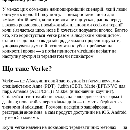
У межах цих обмежень найпоширеніший сценарій, який люди
описують щодо ШІ-коучингу, — використання його для
«між»: пізній вечір, коли тривога не відпускає, ранок перед
важкою розмовою, проміжок між плановими сесіями терапії,
коли з'являється щось нове й хочеться подумати вголос. Багато
хто, хто користується Verke разом із людським клініцистом,
ставиться до нього як до місця, де можна прорепетирувати,
упорядкувати думки й розплутати клубок проблеми на
конкретні кроки — а потім принести чіткіший варіант на
наступну зустріч із терапевтом чи психіатром.
Що таке Verke?
Verke — це AI-коучинговий застосунок із п'ятьма коучами-
спеціалістами: Anna (PDT), Judith (CBT), Marie (EFT/NVC для
пар), Amanda (ACT/CFT) і Mikkel (виконавчий коучинг).
Спілкуйся текстом або переходь на голос для сесії у форматі
дзвінка; повертайся через кілька днів — пам'ять зберігається
тижнями й місяцями. Розмови наскрізно зашифровані,
реєстрація анонімна, а сам продукт доступний на iOS, Android
і у вебі 55 мовами.
Коучі Verke навчені на доказових терапевтичних методах — за