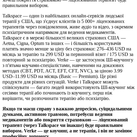
правильним вибором.
Talkspace — один із найбільших онлайн-сервісів людської
терапії у США, що з'єднує клієнтів із 5 000+ ліцензованих
терапевтів через повідомлення, живе аудіо та відео, з окремим
психіатричним напрямком для ведення медикаментів.
Talkspace є в мережі більшості великих страхових США —
Aetna, Cigna, Optum та інших — і більшість користувачів
платять значно менше за ціну без страховки: 276–436 USD на
місяць за терапію та 299 USD за первинний візит / 175 USD за
повторний за психіатрію. Verke — це застосунок ШІ-коучингу
з п'ятьма коучами-спеціалістами, навченими на доказових
методах (CBT, PDT, ACT, EFT, CFT, NVC), за ціною 3.99
USD–11.99 USD на місяць (Basic — Premium). Це різні
продукти для різних ситуацій. Verke і Talkspace можуть
співіснувати — багато людей використовують ШІ-коучинг між
сесіями терапії або починають із коучингу, перш ніж
вирішити, чи розпочинати терапію або психіатрію.
Якщо ти маєш справу з важкою депресією, суїцидальними
думками, активною травмою, потребуєш ведення
медикаментів або покриття страховкою — ліцензований
терапевт (через Talkspace чи інакше) буде правильним
вибором. Verke — це коучинг, а не терапія, і він не замінює
професійну допомогу.