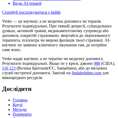
Види AI-терапії
Спробуй поспілкуватися з Judith
Verke — це коучинг, а не медична допомога чи терапія.
Результати індивідуальні. При тяжкій депресії, суїцидальних
думках, активній травмі, медикаментозному супроводі або
допомозі, покритій страховкою, звертайся до ліцензованого
терапевта, психіатра чи мережі фахівців твоєї страхової. AI-
коучинг не замінює клінічного лікування там, де потрібне
саме воно.
Verke надає коучинг, а не терапію чи медичну допомогу.
Результати індивідуальні. Якщо ти у кризі, дзвони
988
(США),
116 123
(Велика Британія/ЄС, Samaritans),
або до місцевих
служб екстреної допомоги. Завітай на
findahelpline.com
для
міжнародних ресурсів.
Дослідити
Головна
Коучі
Методи
Порівняти