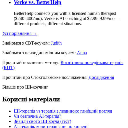
Verke vs.
BetterHelp
BetterHelp connects you with a licensed human therapist
($240–400/mo); Verke is AI coaching at $2.99–9.99/mo —
different products, different situations.
Усі порівняння →
Знайомся з CBT-коучем:
Judith
Знайомся з психодинамічним коучем:
Anna
Прочитай пояснення методу:
Когнітивно-поведінкова терапія
(КПТ)
Прочитай про Стокгольмське дослідження:
Дослідження
Більше про ШІ-коучинг
Корисні матеріали
ШІ-терапія vs терапія з людиною: глибший погляд
Чи безпечна AI-терапія?
Знайди свого ШІ-коуча (тест)
AI-терапія, коли терапія не по кишені