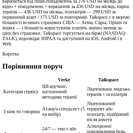
варіюються від лише-повідомлень за 276 USD на місяць до
відео + повідомлень + воркшопів за 436 USD на місяць, парна
терапія — 436 USD на місяць, психіатрія — 299 USD за
первинний візит / 175 USD за повторний. Talkspace є в мережі
більшості великих страхових США — Aetna, Cigna, Optum та
інших — і більшість користувачів платять значно менше за
ціну без страховки. Talkspace торгується на біржі (NASDAQ:
TALK), відповідає HIPAA та доступний на iOS, Android і в
Web.
Коротко
Порівняння поруч
Verke
Talkspace
ШІ-коучинг,
Ліцензована людська
Категорія сервісу
натхненний
терапія + психіатрія
методами терапії
Ліцензований
AI-коуч-спеціаліст (5
терапевт або
З ким ти говориш
на вибір)
психіатр, підібраний
після анкети
Асинхронні
24/7 — текст або
повідомлення будь-