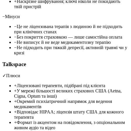
+
Наскрізне шифрування; ключі ніколи не покидають
твій пристрій
−
Мінуси
−
Це не ліцензована терапія з людиною й не підходить
при клінічних станах
−
Без покриття страховкою — лише самостійна оплата
−
Не виписує й не веде медикаментозну терапію
−
Не підходить при тяжкій депресії, активній травмі чи у
кризі
Talkspace
✓
Плюси
+
Ліцензовані терапевти, підібрані під клієнта
+
У мережі більшості великих страхових США (Aetna,
Cigna, Optum та інші)
+
Окремий психіатричний напрямок для ведення
медикаментів
+
Відповідає HIPAA; ліцензія штату США для кожного
терапевта
+
Формат із акцентом на повідомлення, з опціональним
живим аудіо та відео