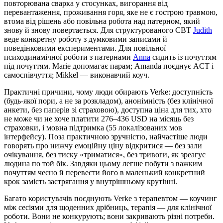
повторювана сварка у стосунках, вигорання від
перевантаження, проживання горя, яке не є гострою травмою,
втома від рішень або повільна робота над патерном, який
знову й знову повертається. Для структурованого CBT
Judith
веде конкретну роботу з думковими записами й
поведінковими експериментами. Для повільної
психодинамічної роботи з патернами
Anna
сидить із почуттям
під почуттям. Marie допомагає парам; Amanda поєднує ACT і
самоспівчуття; Mikkel — виконавчий коуч.
Практичні причини, чому люди обирають Verke: доступність
(будь-якої пори, а не за розкладом), анонімність (без клінічної
анкети, без паперів зі страховою), доступна ціна для тих, хто
не може чи не хоче платити 276–436 USD на місяць без
страховки, і мовна підтримка (55 локалізованих мов
інтерфейсу). Поза практичною зручністю, найчастіше люди
говорять про нижчу емоційну ціну відкритися — без зали
очікування, без тиску «триматися», без тривоги, як зреагує
людина по той бік. Завдяки цьому легше побути з важким
почуттям чесно й перевести його в маленький конкретний
крок замість застрягання у внутрішньому крутінні.
Багато користувачів поєднують Verke з терапевтом — коучинг
між сесіями для щоденних дрібниць, терапія — для клінічної
роботи. Вони не конкурують; вони закривають різні потреби.