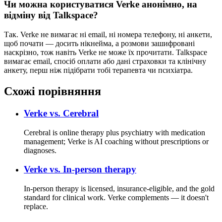
Чи можна користуватися Verke анонімно, на
відміну від Talkspace?
Так. Verke не вимагає ні email, ні номера телефону, ні анкети,
щоб почати — досить нікнейма, а розмови зашифровані
наскрізно, тож навіть Verke не може їх прочитати. Talkspace
вимагає email, спосіб оплати або дані страховки та клінічну
анкету, перш ніж підібрати тобі терапевта чи психіатра.
Схожі порівняння
Verke vs.
Cerebral
Cerebral is online therapy plus psychiatry with medication
management; Verke is AI coaching without prescriptions or
diagnoses.
Verke vs.
In-person therapy
In-person therapy is licensed, insurance-eligible, and the gold
standard for clinical work. Verke complements — it doesn't
replace.