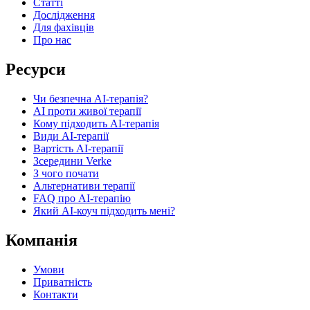
Статті
Дослідження
Для фахівців
Про нас
Ресурси
Чи безпечна AI-терапія?
AI проти живої терапії
Кому підходить AI-терапія
Види AI-терапії
Вартість AI-терапії
Зсередини Verke
З чого почати
Альтернативи терапії
FAQ про AI-терапію
Який AI-коуч підходить мені?
Компанія
Умови
Приватність
Контакти