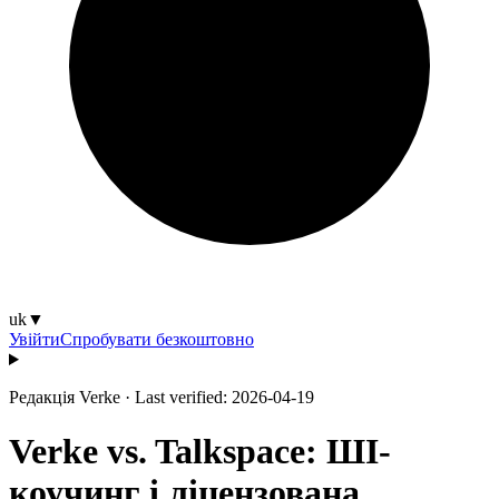
uk
▼
Увійти
Спробувати безкоштовно
Редакція Verke
·
Last verified: 2026-04-19
Verke vs. Talkspace: ШІ-
коучинг і ліцензована