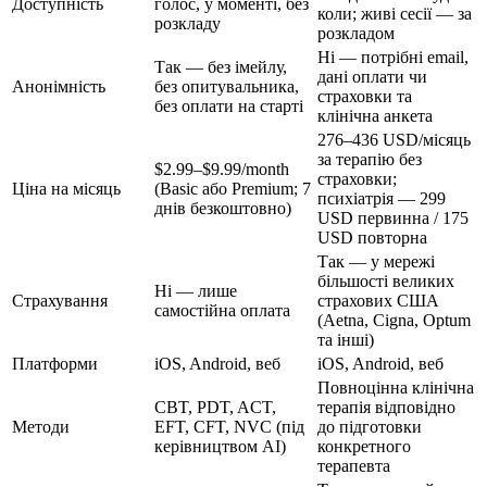
Доступність
голос, у моменті, без
коли; живі сесії — за
розкладу
розкладом
Ні — потрібні email,
Так — без імейлу,
дані оплати чи
Анонімність
без опитувальника,
страховки та
без оплати на старті
клінічна анкета
276–436 USD/місяць
за терапію без
$2.99–$9.99/month
страховки;
Ціна на місяць
(Basic або Premium; 7
психіатрія —
299
днів безкоштовно)
USD
первинна /
175
USD
повторна
Так — у мережі
більшості великих
Ні — лише
Страхування
страхових США
самостійна оплата
(Aetna, Cigna, Optum
та інші)
Платформи
iOS, Android, веб
iOS, Android, веб
Повноцінна клінічна
CBT, PDT, ACT,
терапія відповідно
Методи
EFT, CFT, NVC (під
до підготовки
керівництвом AI)
конкретного
терапевта