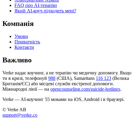
FAQ про AI-терапію
Який AI-коуч підходить мені?
Компанія
Умови
Приватність
Контакти
Важливо
Verke надає коучинг, а не терапію чи медичну допомогу. Якщо
ти в кризі, телефонуй
988
(США), Samaritans
116 123
(Велика
Британія/ЄС) або місцеві служби екстреної допомоги.
Міжнародні лінії — на
opencounseling.com/suicide-hotlines
.
Verke — AI-коучинг 55 мовами на iOS, Android і в браузері.
© Verke AB
support@verke.co