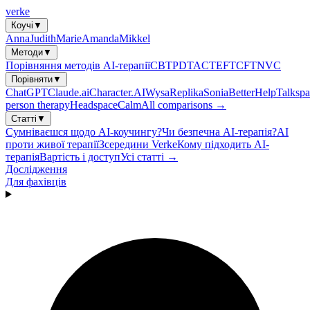
verke
Коучі
▼
Anna
Judith
Marie
Amanda
Mikkel
Методи
▼
Порівняння методів AI-терапії
CBT
PDT
ACT
EFT
CFT
NVC
Порівняти
▼
ChatGPT
Claude.ai
Character.AI
Wysa
Replika
Sonia
BetterHelp
Talkspa
person therapy
Headspace
Calm
All comparisons →
Статті
▼
Сумніваєшся щодо AI-коучингу?
Чи безпечна AI-терапія?
AI
проти живої терапії
Зсередини Verke
Кому підходить AI-
терапія
Вартість і доступ
Усі статті →
Дослідження
Для фахівців