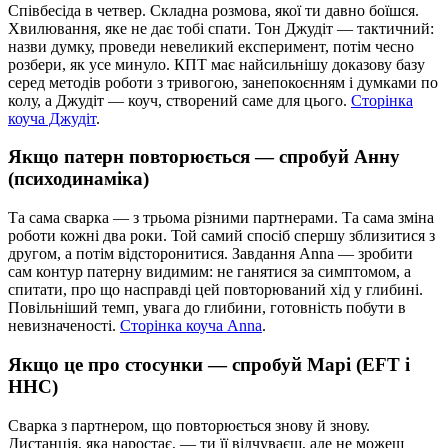
Співбесіда в четвер. Складна розмова, якої ти давно боїшся.
Хвилювання, яке не дає тобі спати. Тон Джудіт — тактичний:
назви думку, проведи невеликий експеримент, потім чесно
розбери, як усе минуло. КПТ має найсильнішу доказову базу
серед методів роботи з тривогою, занепокоєнням і думками по
колу, а Джудіт — коуч, створений саме для цього.
Сторінка
коуча Джудіт
.
Якщо патерн повторюється — спробуй Анну
(психодинаміка)
Та сама сварка — з трьома різними партнерами. Та сама зміна
роботи кожні два роки. Той самий спосіб спершу зблизитися з
другом, а потім відсторонитися. Завдання Anna — зробити
сам контур патерну видимим: не ганятися за симптомом, а
спитати, про що насправді цей повторюваний хід у глибині.
Повільніший темп, увага до глибини, готовність побути в
невизначеності.
Сторінка коуча Anna
.
Якщо це про стосунки — спробуй Марі (EFT і
ННС)
Сварка з партнером, що повторюється знову й знову.
Дистанція, яка наростає, — ти її відчуваєш, але не можеш