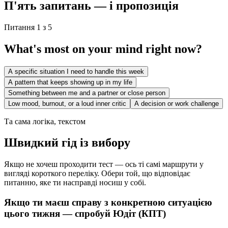
П'ять запитань — і пропозиція
Питання 1 з 5
What's most on your mind right now?
A specific situation I need to handle this week
A pattern that keeps showing up in my life
Something between me and a partner or close person
Low mood, burnout, or a loud inner critic
A decision or work challenge
Та сама логіка, текстом
Швидкий гід із вибору
Якщо не хочеш проходити тест — ось ті самі маршрути у
вигляді короткого переліку. Обери той, що відповідає
питанню, яке ти насправді носиш у собі.
Якщо ти маєш справу з конкретною ситуацією
цього тижня — спробуй Юдіт (КПТ)