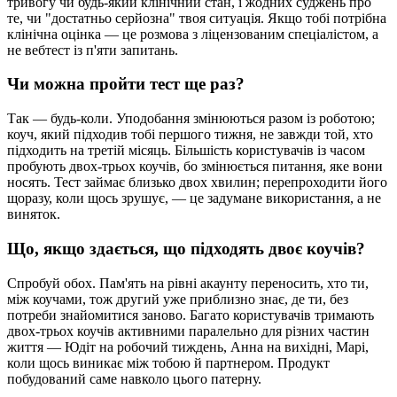
тривогу чи будь-який клінічний стан, і жодних суджень про
те, чи "достатньо серйозна" твоя ситуація. Якщо тобі потрібна
клінічна оцінка — це розмова з ліцензованим спеціалістом, а
не вебтест із п'яти запитань.
Чи можна пройти тест ще раз?
Так — будь-коли. Уподобання змінюються разом із роботою;
коуч, який підходив тобі першого тижня, не завжди той, хто
підходить на третій місяць. Більшість користувачів із часом
пробують двох-трьох коучів, бо змінюється питання, яке вони
носять. Тест займає близько двох хвилин; перепроходити його
щоразу, коли щось зрушує, — це задумане використання, а не
виняток.
Що, якщо здається, що підходять двоє коучів?
Спробуй обох. Пам'ять на рівні акаунту переносить, хто ти,
між коучами, тож другий уже приблизно знає, де ти, без
потреби знайомитися заново. Багато користувачів тримають
двох-трьох коучів активними паралельно для різних частин
життя — Юдіт на робочий тиждень, Анна на вихідні, Марі,
коли щось виникає між тобою й партнером. Продукт
побудований саме навколо цього патерну.