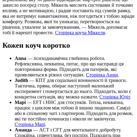
зависло посеред столу. Міккель мислить системами й точками
впливу, а не мотивацією, і радше поставить під сумнів рамку,
яка не витримує навантаження, ніж погодиться з тобою заради
комфорту. Розмова, якої ти уникаєш, перетворюється на
рішення, ухвалене за замовчуванням, — Міккель допомагає
тобі її нарешті провести.
Сторінка коуча Міккеля
.
Кожен коуч коротко
Anna
— психодинамічна глибинна робота.
Рефлексивна, неквапна, питає, про що насправді ця
повторювана форма. Підходить для патернів, які
проявляються в різних ситуаціях.
Сторінка Анни
.
Judith
— КПТ для соціальної впевненості й тривоги.
Тактична, пряма, обирає наступний маленький
експеримент і повертається до нього. Підходить, коли є
конкретна ситуація, яку можна назвати.
Сторінка Юдіт
.
Марі
— EFT і ННС для стосунків. Тепла, неквапна,
працює з циклом між тобою й іншою людиною. Сам(а)
або в спільному чаті з партнером. Підходить для розмов,
які ти постійно починаєш і ніколи не закінчуєш.
Сторінка Марі
.
Аманда
— ACT і CFT для ментального добробуту.
Спокійна, співчутлива, без поспіху. Підходить при