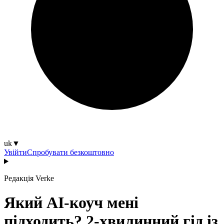
uk
▼
Увійти
Спробувати безкоштовно
Редакція Verke
Який AI-коуч мені
підходить? 2-хвилинний гід із