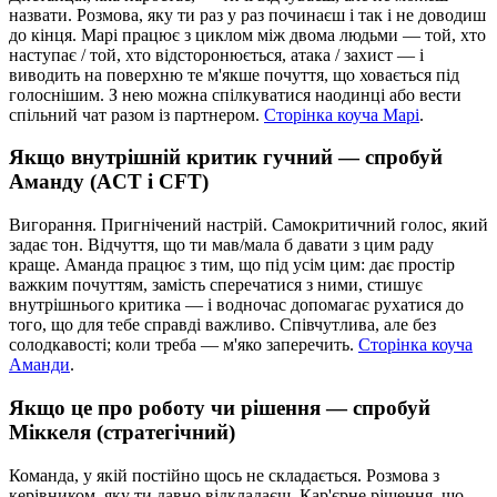
назвати. Розмова, яку ти раз у раз починаєш і так і не доводиш
до кінця. Марі працює з циклом між двома людьми — той, хто
наступає / той, хто відсторонюється, атака / захист — і
виводить на поверхню те м'якше почуття, що ховається під
голоснішим. З нею можна спілкуватися наодинці або вести
спільний чат разом із партнером.
Сторінка коуча Марі
.
Якщо внутрішній критик гучний — спробуй
Аманду (ACT і CFT)
Вигорання. Пригнічений настрій. Самокритичний голос, який
задає тон. Відчуття, що ти мав/мала б давати з цим раду
краще. Аманда працює з тим, що під усім цим: дає простір
важким почуттям, замість сперечатися з ними, стишує
внутрішнього критика — і водночас допомагає рухатися до
того, що для тебе справді важливо. Співчутлива, але без
солодкавості; коли треба — м'яко заперечить.
Сторінка коуча
Аманди
.
Якщо це про роботу чи рішення — спробуй
Міккеля (стратегічний)
Команда, у якій постійно щось не складається. Розмова з
керівником, яку ти давно відкладаєш. Кар'єрне рішення, що