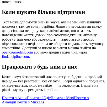
повернешся.
Коли шукати більше підтримки
Тест може допомогти знайти коуча, але не замінить клінічну
допомогу там, де вона потрібна. Якщо ти переживаєш важку
депресію, яка не відпускає, панічні атаки, що ламають
повсякденне життя, думки про самоушкодження, активну
роботу з травмою або залежність — варто звернутися до
ліцензованого спеціаліста, а не обирати модальність коучингу
самостійно. Доступні за ціною варіанти можна знайти на
opencounseling.com
або міжнародні гарячі лінії через
findahelpline.com
.
Працювати з будь-ким із них
Кожен коуч безкоштовний для початку на 7-денний пробний
період — без реєстрації, без оплати. Обери одного й подивися,
як відчувається; якщо не зайде — переключися. Пам'ять на
рівні акаунту переходить із тобою.
Почати з Анни
Почати з Юдіт
Почати з Марі
Почати з
Аманди
Почати з Міккеля