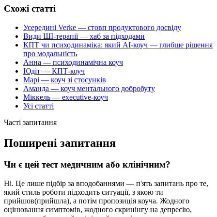
Схожі статті
Усередині Verke — стовп продуктового досвіду
Види ШІ-терапії — хаб за підходами
КПТ чи психодинаміка: який AI-коуч — глибше рішення
про модальність
Анна — психодинамічна коуч
Юдіт — КПТ-коуч
Марі — коуч зі стосунків
Аманда — коуч ментального добробуту
Міккель — executive-коуч
Усі статті
Часті запитання
Поширені запитання
Чи є цей тест медичним або клінічним?
Ні. Це лише підбір за вподобаннями — п'ять запитань про те,
який стиль роботи підходить ситуації, з якою ти
прийшов(прийшла), а потім пропозиція коуча. Жодного
оцінювання симптомів, жодного скринінгу на депресію,