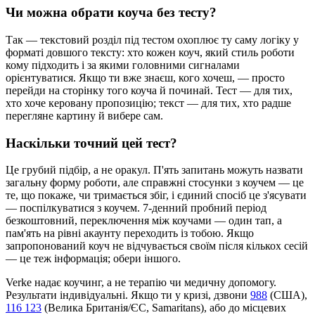
Чи можна обрати коуча без тесту?
Так — текстовий розділ під тестом охоплює ту саму логіку у
форматі довшого тексту: хто кожен коуч, який стиль роботи
кому підходить і за якими головними сигналами
орієнтуватися. Якщо ти вже знаєш, кого хочеш, — просто
перейди на сторінку того коуча й починай. Тест — для тих,
хто хоче керовану пропозицію; текст — для тих, хто радше
перегляне картину й вибере сам.
Наскільки точний цей тест?
Це грубий підбір, а не оракул. П'ять запитань можуть назвати
загальну форму роботи, але справжні стосунки з коучем — це
те, що покаже, чи тримається збіг, і єдиний спосіб це з'ясувати
— поспілкуватися з коучем. 7-денний пробний період
безкоштовний, переключення між коучами — один тап, а
пам'ять на рівні акаунту переходить із тобою. Якщо
запропонований коуч не відчувається своїм після кількох сесій
— це теж інформація; обери іншого.
Verke надає коучинг, а не терапію чи медичну допомогу.
Результати індивідуальні. Якщо ти у кризі, дзвони
988
(США),
116 123
(Велика Британія/ЄС, Samaritans),
або до місцевих