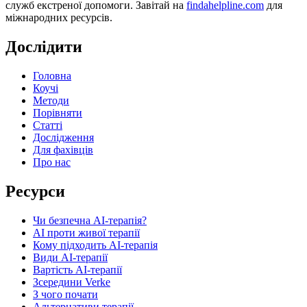
служб екстреної допомоги. Завітай на
findahelpline.com
для
міжнародних ресурсів.
Дослідити
Головна
Коучі
Методи
Порівняти
Статті
Дослідження
Для фахівців
Про нас
Ресурси
Чи безпечна AI-терапія?
AI проти живої терапії
Кому підходить AI-терапія
Види AI-терапії
Вартість AI-терапії
Зсередини Verke
З чого почати
Альтернативи терапії