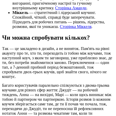
вигоранні, пригніченому настрої та гучному
внутрішньому критику.
Сторінка Аманди
.
Міккель
— стратегічний і лідерський коучинг.
Спокійний, чіткий, справді буде заперечувати.
Підходить для робочих питань — рішень, лідерства,
розмови, якої ти уникаєш.
Сторінка Міккеля
.
Чи можна спробувати кількох?
Так — це закладено в дизайн, а не виняток. Пам'ять на рівні
акаунту про те, хто ти, переходить із тобою між коучами, тож
наступний коуч, з яким ти заговориш, уже приблизно знає, де
ти, без потреби знайомитися заново. Переключення — один
тап, а 7-денний пробний період безкоштовний, тож
спробувати двох-трьох коучів, щоб знайти свого, нічого не
коштує.
Багато користувачів паралельно спілкуються з двома-трьома
коучами для різних сфер життя: Джудіт — на робочий
тиждень, Анна — на вихідні, Марі — коли щось виникає між
тобою й партнером чи партнеркою. Історія розмов із кожним
коучем зберігається саме там, де ти її почав чи почала, тож,
переходячи до Джудіт, ти не переносиш їй рефлексивних
нотаток Анни — та розмова чекатиме там, коли ти