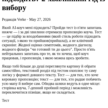
вибору
Редакція Verke
·
May 27, 2026
Який AI-коуч мені підходить? Пройди тест із п'яти запитань
нижче — і за дві хвилини отримаєш пропозицію коуча. Тест
— це підбір за вподобаннями (який стиль роботи підходить
ситуації, з якою ти прийшов(прийшла)), а не клінічний
скринінг. Жодної оцінки симптомів, жодного діагнозу,
жодного фільтра "чи готовий ти до цього". Просто п'ять
нейтральних запитань про те, як ти хочеш, щоб коуч
працював, і пропозиція, з якою можна щось зробити.
Якщо тобі більше до душі переглянути картину й обрати
самостійно, текстовий розділ під тестом охоплює ту саму
логіку у форматі довшого тексту. Тест — для тих, хто хоче
керовану пропозицію; текст — для тих, хто радше побачить
усю мапу й вибере сам. Обидва шляхи ведуть в одне місце:
сторінка коуча, 7-денний пробний період і можливість
переключитися пізніше, якщо не складеться.
Тест