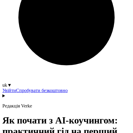
uk
▼
Увійти
Спробувати безкоштовно
Редакція Verke
Як почати з AI-коучингом:
практичний гід на перший