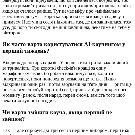
Завершуй, коли відчуваєш, що влігся/влеглася всередині, або
коли отримав/отримала те, по що приходив/приходила, навіть
якщо це сталося раніше. Тут немає міфу про «мінімально
ефективну дозу» — коротка корисна сесія краща за довгу з
примусу. Наступна сесія підхопить там, де ця закінчилася, тож
усе, до чого ти сьогодні не дійшов/дійшла, чекатиме на тебе у
вівторок.
Як часто варто користуватися AI-коучингом у
перший тиждень?
Від двох до чотирьох разів. У перші тижні ритм важливіший
за тривалість. Три короткі check-in'и кращі за одну
марафонську сесію, бо робота накопичується, коли ти
повертаєшся, поки попередня розмова ще тепла. Якщо
відкриваєш один раз і потім забуваєш на п'ять днів — ритм ще
не склався: спробуй коротші сесії, прив'язані до конкретного
моменту (ранок, після нарад, перед сном), замість того щоб
чекати «слушної нагоди».
Чи варто змінити коуча, якщо перший не
зайшов?
Так — але спробуй дві-три сесії з першим вибором, перш ніж