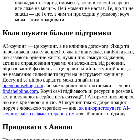
відкладають старт до моменту, коли в голові «нарешті
все ляже на місця». Цей момент не настає. Те, що ти не
знаєш — це і є те, з чим ти приходиш у розмову; коуч
може з цим працювати.
Коли шукати більше підтримки
AI-коучинг — це коучинг, а не клінічна допомога. Якщо ти
переживаєш важку депресію, яка не відпускає, панічні атаки,
що ламають буденне життя, думки про самоушкодження,
активне опрацювання травми чи залежність від речовин,
ліцензований фахівець — це правильний наступний крок, а
не намагання сильніше тиснути на інструмент коучингу.
Доступні за ціною варіанти можна знайти на
opencounseling.com
або міжнародні лінії підтримки — через
findahelpline.com
. Коучі самі підіймають ці ресурси в розмові,
коли вловлюють серйозність ситуації, і AI прямо проговорює,
що не є кризовою лінією. AI-коучинг також добре працює
поруч з людською терапією — див.
як використовувати AI-
коучинг між сесіями з терапевтом
для гібридного підходу.
Працювати з Анною