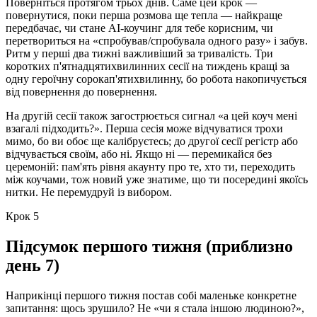
Поверніться протягом трьох днів. Саме цей крок —
повернутися, поки перша розмова ще тепла — найкраще
передбачає, чи стане AI-коучинг для тебе корисним, чи
перетвориться на «спробував/спробувала одного разу» і забув.
Ритм у перші два тижні важливіший за тривалість. Три
коротких п'ятнадцятихвилинних сесії на тиждень кращі за
одну героїчну сорокап'ятихвилинну, бо робота накопичується
від повернення до повернення.
На другій сесії також загострюється сигнал «а цей коуч мені
взагалі підходить?». Перша сесія може відчуватися трохи
мимо, бо ви обоє ще калібруєтесь; до другої сесії регістр або
відчувається своїм, або ні. Якщо ні — перемикайся без
церемоній: пам'ять рівня акаунту про те, хто ти, переходить
між коучами, тож новий уже знатиме, що ти посередині якоїсь
нитки. Не перемудруй із вибором.
Крок 5
Підсумок першого тижня (приблизно
день 7)
Наприкінці першого тижня постав собі маленьке конкретне
запитання: щось зрушило? Не «чи я стала іншою людиною?»,