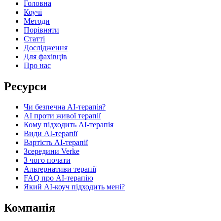
Головна
Коучі
Методи
Порівняти
Статті
Дослідження
Для фахівців
Про нас
Ресурси
Чи безпечна AI-терапія?
AI проти живої терапії
Кому підходить AI-терапія
Види AI-терапії
Вартість AI-терапії
Зсередини Verke
З чого почати
Альтернативи терапії
FAQ про AI-терапію
Який AI-коуч підходить мені?
Компанія