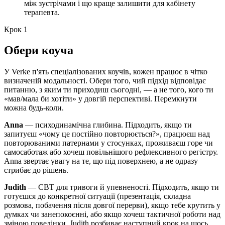
між зустрічами і що краще залишити для кабінету
терапевта.
Крок 1
Обери коуча
У Verke п'ять спеціалізованих коучів, кожен працює в чітко
визначеній модальності. Обери того, чий підхід відповідає
питанню, з яким ти приходиш сьогодні, — а не того, кого ти
«мав/мала би хотіти» у довгій перспективі. Перемкнути
можна будь-коли.
Anna
— психодинамічна глибина. Підходить, якщо ти
запитуєш «чому це постійно повторюється?», працюєш над
повторюваними патернами у стосунках, проживаєш горе чи
самосаботаж або хочеш повільнішого рефлексивного регістру.
Anna звертає увагу на те, що під поверхнею, а не одразу
стрибає до рішень.
Judith
— CBT для тривоги й упевненості. Підходить, якщо ти
готуєшся до конкретної ситуації (презентація, складна
розмова, побачення після довгої перерви), якщо тебе крутить у
думках чи занепокоєнні, або якщо хочеш тактичної роботи над
зміною поведінки. Judith розбиває наступний крок на щось