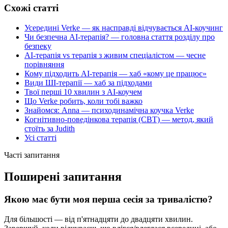
Схожі статті
Усередині Verke — як насправді відчувається AI-коучинг
Чи безпечна AI-терапія? — головна стаття розділу про
безпеку
AI-терапія vs терапія з живим спеціалістом — чесне
порівняння
Кому підходить AI-терапія — хаб «кому це працює»
Види ШІ-терапії — хаб за підходами
Твої перші 10 хвилин з AI-коучем
Що Verke робить, коли тобі важко
Знайомся: Anna — психодинамічна коучка Verke
Когнітивно-поведінкова терапія (CBT) — метод, який
стоїть за Judith
Усі статті
Часті запитання
Поширені запитання
Якою має бути моя перша сесія за тривалістю?
Для більшості — від п'ятнадцяти до двадцяти хвилин.