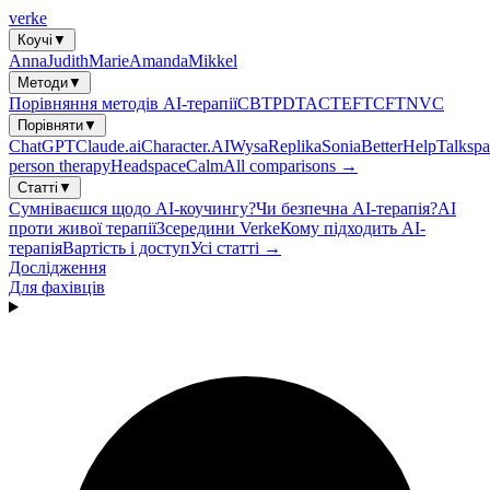
verke
Коучі
▼
Anna
Judith
Marie
Amanda
Mikkel
Методи
▼
Порівняння методів AI-терапії
CBT
PDT
ACT
EFT
CFT
NVC
Порівняти
▼
ChatGPT
Claude.ai
Character.AI
Wysa
Replika
Sonia
BetterHelp
Talkspa
person therapy
Headspace
Calm
All comparisons →
Статті
▼
Сумніваєшся щодо AI-коучингу?
Чи безпечна AI-терапія?
AI
проти живої терапії
Зсередини Verke
Кому підходить AI-
терапія
Вартість і доступ
Усі статті →
Дослідження
Для фахівців