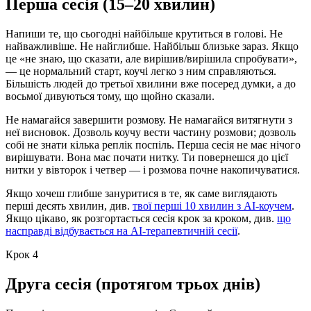
Перша сесія (15–20 хвилин)
Напиши те, що сьогодні найбільше крутиться в голові. Не
найважливіше. Не найглибше. Найбільш близьке зараз. Якщо
це «не знаю, що сказати, але вирішив/вирішила спробувати»,
— це нормальний старт, коучі легко з ним справляються.
Більшість людей до третьої хвилини вже посеред думки, а до
восьмої дивуються тому, що щойно сказали.
Не намагайся завершити розмову. Не намагайся витягнути з
неї висновок. Дозволь коучу вести частину розмови; дозволь
собі не знати кілька реплік поспіль. Перша сесія не має нічого
вирішувати. Вона має почати нитку. Ти повернешся до цієї
нитки у вівторок і четвер — і розмова почне накопичуватися.
Якщо хочеш глибше зануритися в те, як саме виглядають
перші десять хвилин, див.
твої перші 10 хвилин з AI-коучем
.
Якщо цікаво, як розгортається сесія крок за кроком, див.
що
насправді відбувається на AI-терапевтичній сесії
.
Крок 4
Друга сесія (протягом трьох днів)