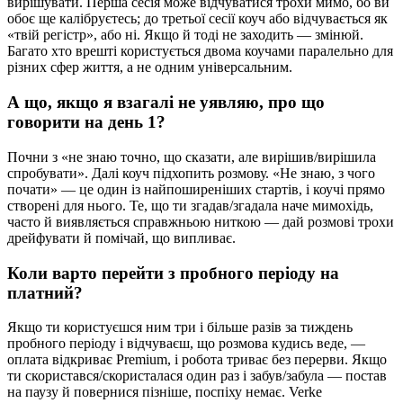
вирішувати. Перша сесія може відчуватися трохи мимо, бо ви
обоє ще калібруєтесь; до третьої сесії коуч або відчувається як
«твій регістр», або ні. Якщо й тоді не заходить — змінюй.
Багато хто врешті користується двома коучами паралельно для
різних сфер життя, а не одним універсальним.
А що, якщо я взагалі не уявляю, про що
говорити на день 1?
Почни з «не знаю точно, що сказати, але вирішив/вирішила
спробувати». Далі коуч підхопить розмову. «Не знаю, з чого
почати» — це один із найпоширеніших стартів, і коучі прямо
створені для нього. Те, що ти згадав/згадала наче мимохідь,
часто й виявляється справжньою ниткою — дай розмові трохи
дрейфувати й помічай, що випливає.
Коли варто перейти з пробного періоду на
платний?
Якщо ти користуєшся ним три і більше разів за тиждень
пробного періоду і відчуваєш, що розмова кудись веде, —
оплата відкриває Premium, і робота триває без перерви. Якщо
ти скористався/скористалася один раз і забув/забула — постав
на паузу й повернися пізніше, поспіху немає. Verke