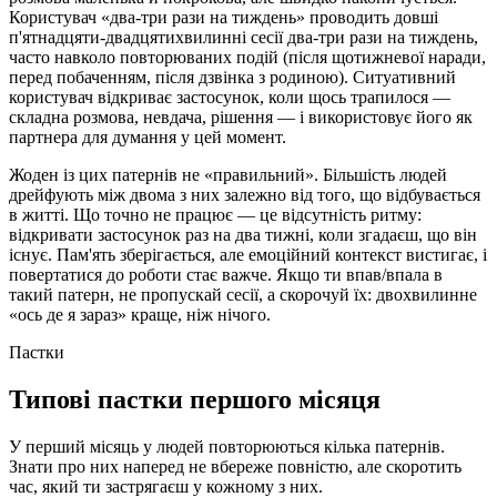
Користувач «два-три рази на тиждень» проводить довші
п'ятнадцяти-двадцятихвилинні сесії два-три рази на тиждень,
часто навколо повторюваних подій (після щотижневої наради,
перед побаченням, після дзвінка з родиною). Ситуативний
користувач відкриває застосунок, коли щось трапилося —
складна розмова, невдача, рішення — і використовує його як
партнера для думання у цей момент.
Жоден із цих патернів не «правильний». Більшість людей
дрейфують між двома з них залежно від того, що відбувається
в житті. Що точно не працює — це відсутність ритму:
відкривати застосунок раз на два тижні, коли згадаєш, що він
існує. Пам'ять зберігається, але емоційний контекст вистигає, і
повертатися до роботи стає важче. Якщо ти впав/впала в
такий патерн, не пропускай сесії, а скорочуй їх: двохвилинне
«ось де я зараз» краще, ніж нічого.
Пастки
Типові пастки першого місяця
У перший місяць у людей повторюються кілька патернів.
Знати про них наперед не вбереже повністю, але скоротить
час, який ти застрягаєш у кожному з них.