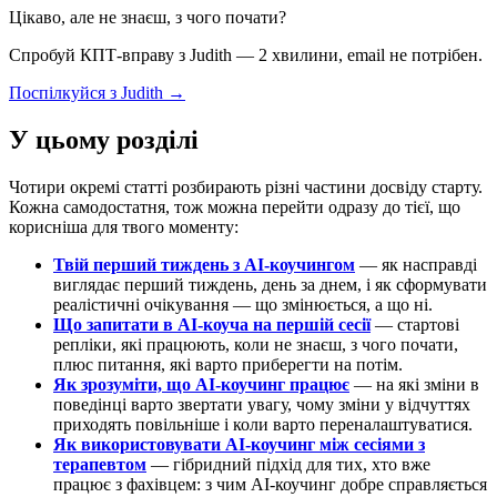
Цікаво, але не знаєш, з чого почати?
Спробуй КПТ-вправу з Judith — 2 хвилини, email не потрібен.
Поспілкуйся з Judith →
У цьому розділі
Чотири окремі статті розбирають різні частини досвіду старту.
Кожна самодостатня, тож можна перейти одразу до тієї, що
корисніша для твого моменту:
Твій перший тиждень з AI-коучингом
— як насправді
виглядає перший тиждень, день за днем, і як сформувати
реалістичні очікування — що змінюється, а що ні.
Що запитати в AI-коуча на першій сесії
— стартові
репліки, які працюють, коли не знаєш, з чого почати,
плюс питання, які варто приберегти на потім.
Як зрозуміти, що AI-коучинг працює
— на які зміни в
поведінці варто звертати увагу, чому зміни у відчуттях
приходять повільніше і коли варто переналаштуватися.
Як використовувати AI-коучинг між сесіями з
терапевтом
— гібридний підхід для тих, хто вже
працює з фахівцем: з чим AI-коучинг добре справляється