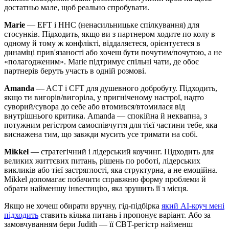
достатньо мале, щоб реально спробувати.
Marie
— EFT і ННС (ненасильницьке спілкування) для
стосунків. Підходить, якщо ви з партнером ходите по колу в
одному й тому ж конфлікті, віддаляєтеся, орієнтуєтеся в
динаміці прив'язаності або хочеш бути почутим/почутою, а не
«полагодженим». Marie підтримує спільні чати, де обоє
партнерів беруть участь в одній розмові.
Amanda
— ACT і CFT для душевного добробуту. Підходить,
якщо ти вигорів/вигоріла, у пригніченому настрої, надто
суворий/сувора до себе або втомився/втомилася від
внутрішнього критика. Amanda — спокійна й неквапна, з
потужним регістром самоспівчуття для тієї частини тебе, яка
виснажена тим, що завжди мусить усе тримати на собі.
Mikkel
— стратегічний і лідерський коучинг. Підходить для
великих життєвих питань, рішень по роботі, лідерських
викликів або тієї застряглості, яка структурна, а не емоційна.
Mikkel допомагає побачити справжню форму проблеми й
обрати найменшу інвестицію, яка зрушить її з місця.
Якщо не хочеш обирати вручну, гід-підбірка
який AI-коуч мені
підходить
ставить кілька питань і пропонує варіант. Або за
замовчуванням бери Judith — її CBT-регістр найменш