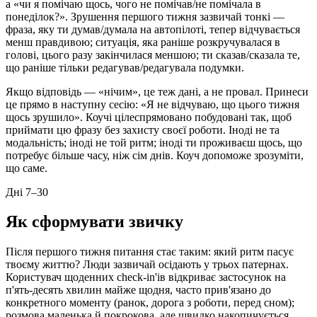
а «чи я помічаю щось, чого не помічав/не помічала в
понеділок?». Зрушення першого тижня зазвичай тонкі —
фраза, яку ти думав/думала на автопілоті, тепер відчувається
менш правдивою; ситуація, яка раніше розкручувалася в
голові, цього разу закінчилася меншою; ти сказав/сказала те,
що раніше тільки редагував/редагувала подумки.
Якщо відповідь — «нічим», це теж дані, а не провал. Принеси
це прямо в наступну сесію: «Я не відчуваю, що цього тижня
щось зрушило». Коучі цілеспрямовано побудовані так, щоб
приймати цю фразу без захисту своєї роботи. Іноді не та
модальність; іноді не той ритм; іноді ти проживаєш щось, що
потребує більше часу, ніж сім днів. Коуч допоможе зрозуміти,
що саме.
Дні 7–30
Як сформувати звичку
Після першого тижня питання стає таким: який ритм пасує
твоєму життю? Люди зазвичай осідають у трьох патернах.
Користувач щоденних check-in'ів відкриває застосунок на
п'ять-десять хвилин майже щодня, часто прив'язано до
конкретного моменту (ранок, дорога з роботи, перед сном);
розмова маленька й покрокова, але швидко накопичується.