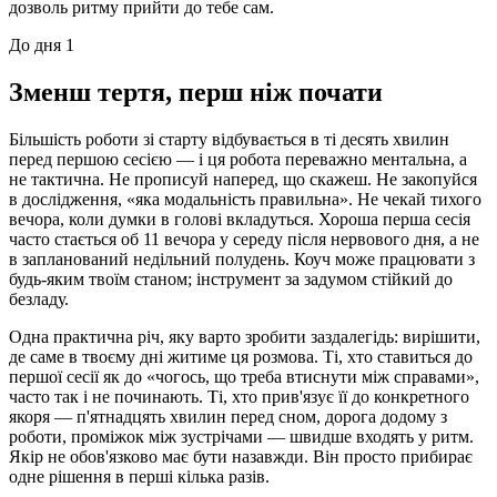
дозволь ритму прийти до тебе сам.
До дня 1
Зменш тертя, перш ніж почати
Більшість роботи зі старту відбувається в ті десять хвилин
перед першою сесією — і ця робота переважно ментальна, а
не тактична. Не прописуй наперед, що скажеш. Не закопуйся
в дослідження, «яка модальність правильна». Не чекай тихого
вечора, коли думки в голові вкладуться. Хороша перша сесія
часто стається об 11 вечора у середу після нервового дня, а не
в запланований недільний полудень. Коуч може працювати з
будь-яким твоїм станом; інструмент за задумом стійкий до
безладу.
Одна практична річ, яку варто зробити заздалегідь: вирішити,
де саме в твоєму дні житиме ця розмова. Ті, хто ставиться до
першої сесії як до «чогось, що треба втиснути між справами»,
часто так і не починають. Ті, хто прив'язує її до конкретного
якоря — п'ятнадцять хвилин перед сном, дорога додому з
роботи, проміжок між зустрічами — швидше входять у ритм.
Якір не обов'язково має бути назавжди. Він просто прибирає
одне рішення в перші кілька разів.