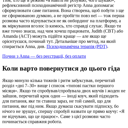
Тим, хто ще в режимі «я навіть не розумію, чого шукаю»,
рефлексивний психодинамічний регістр Anna допомагає
сформулювати саме питання. Вона створена, щоб побути з ще
не сформованою думкою, а не пробігти повз неї — тож перша
розмова часто відчувається не як онбординг на платформу, а
як міркування вголос із кимось, хто справді слухає. Якщо ти
вже точно знаєш, над чим хочеш працювати, Judith (CBT) або
Amanda (ACT) можуть підійти краще — але якщо ще
орієнтуєшся, починай тут. Детальніше про метод, на який
спирається Anna, див.
Психодинамічна терапія (PDT)
.
Почни з Anna — без реєстрації, без оплати
Коли варто повернутися до цього гіда
Якщо минуло кілька тижнів і ритм забуксував, перечитай
розділ «дні 7–30» вище і список «типові пастки першого
місяця». Якщо ти спробував/спробувала двох коучів і жоден не
зайшов, перечитай крок один — іноді коуч, який підходить
для питання, яке ти ставиш зараз, не той самий, що для
питання, яке під ним. Якщо думаєш скасувати підписку, бо
нічого не зрушує, спершу спробуй назвати це прямо коучу: «Я
не відчуваю, що це працює». Саме з цієї розмови часто
починається справжня робота.