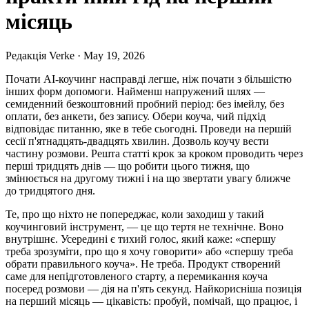
місяць
Редакція Verke
·
May 19, 2026
Почати AI-коучинг насправді легше, ніж почати з більшістю
інших форм допомоги. Найменш напружений шлях —
семиденний безкоштовний пробний період: без імейлу, без
оплати, без анкети, без запису. Обери коуча, чий підхід
відповідає питанню, яке в тебе сьогодні. Проведи на першій
сесії п'ятнадцять-двадцять хвилин. Дозволь коучу вести
частину розмови. Решта статті крок за кроком проводить через
перші тридцять днів — що робити цього тижня, що
змінюється на другому тижні і на що звертати увагу ближче
до тридцятого дня.
Те, про що ніхто не попереджає, коли заходиш у такий
коучинговий інструмент, — це що тертя не технічне. Воно
внутрішнє. Усередині є тихий голос, який каже: «спершу
треба зрозуміти, про що я хочу говорити» або «спершу треба
обрати правильного коуча». Не треба. Продукт створений
саме для непідготовленого старту, а перемикання коуча
посеред розмови — дія на п'ять секунд. Найкорисніша позиція
на перший місяць — цікавість: пробуй, помічай, що працює, і