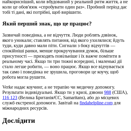
найкорисніший, коли вбудований у реальний ритм життя, а не
коли це обов'язок «спробувати один раз». Пробний період дає
тобі ті дані, які потрібні, щоб вирішити.
Який перший знак, що це працює?
Зазвичай поведінка, а не відчуття. Люди роблять дзвінок,
якого уникали; ставлять питання, від якого ухилялися; йдуть
туди, куди давно мали піти. Сигнали з боку відчуттів —
спокійніші ранки, менше прокручування думок, більше
присутності — приходять повільніше і їх важче помітити в
реальному часі. Якщо ти три тижні всередині, і маленькі дії
стало легше робити, — воно працює. Якщо все відчувається
так само і поведінка не зрушила, проговори це коучу, щоб
робота могла рушити.
Verke надає коучинг, а не терапію чи медичну допомогу.
Результати індивідуальні. Якщо ти у кризі, дзвони
988
(США),
116 123
(Велика Британія/ЄС, Samaritans),
або до місцевих
служб екстреної допомоги. Завітай на
findahelpline.com
для
міжнародних ресурсів.
Дослідити