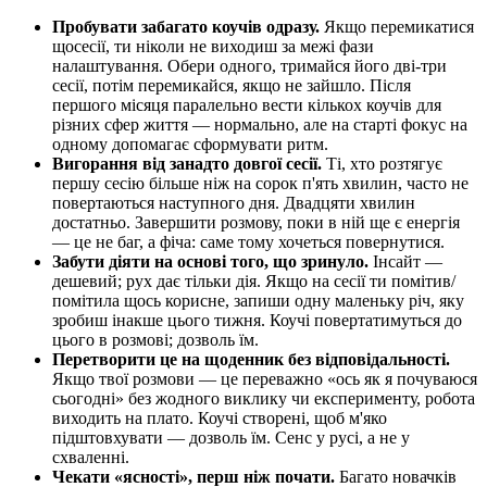
Пробувати забагато коучів одразу.
Якщо перемикатися
щосесії, ти ніколи не виходиш за межі фази
налаштування. Обери одного, тримайся його дві-три
сесії, потім перемикайся, якщо не зайшло. Після
першого місяця паралельно вести кількох коучів для
різних сфер життя — нормально, але на старті фокус на
одному допомагає сформувати ритм.
Вигорання від занадто довгої сесії.
Ті, хто розтягує
першу сесію більше ніж на сорок п'ять хвилин, часто не
повертаються наступного дня. Двадцяти хвилин
достатньо. Завершити розмову, поки в ній ще є енергія
— це не баг, а фіча: саме тому хочеться повернутися.
Забути діяти на основі того, що зринуло.
Інсайт —
дешевий; рух дає тільки дія. Якщо на сесії ти помітив/
помітила щось корисне, запиши одну маленьку річ, яку
зробиш інакше цього тижня. Коучі повертатимуться до
цього в розмові; дозволь їм.
Перетворити це на щоденник без відповідальності.
Якщо твої розмови — це переважно «ось як я почуваюся
сьогодні» без жодного виклику чи експерименту, робота
виходить на плато. Коучі створені, щоб м'яко
підштовхувати — дозволь їм. Сенс у русі, а не у
схваленні.
Чекати «ясності», перш ніж почати.
Багато новачків