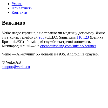
Умови
Приватність
Контакти
Важливо
Verke надає коучинг, а не терапію чи медичну допомогу. Якщо
ти в кризі, телефонуй
988
(США), Samaritans
116 123
(Велика
Британія/ЄС) або місцеві служби екстреної допомоги.
Міжнародні лінії — на
opencounseling.com/suicide-hotlines
.
Verke — AI-коучинг 55 мовами на iOS, Android і в браузері.
© Verke AB
support@verke.co