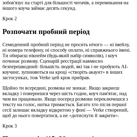
зобов'язує на старті для більшості читачів, а перемикання на
іншого коуча займає десять секунд.
Крок 2
Розпочати пробний період
Семиденний пробний період не просить нічого — ні імейлу,
ні номера телефону, ні способу оплати, ні справжнього імені.
Ти обираєш нікнейм (будь-який набір символів), і коуч
починає розмову. Сценарій реєстрації навмисно
безперешкодний: більшість людей, які так і не пробують AI-
коучинг, зупиняються на кроці «створіть акаунт» в інших
застосунках, тож Verke цей крок прибрав.
Щойно ти всередині, розмова не зникає. Якщо закриєш
вкладку і повернешся через шість годин, коуч пам'ятає, над
чим ви працювали. Якщо посеред розмови переключишся з
тексту на голос, нитка тримається. Багато хто після першої
сесії залишає вкладку відкритою у фоні — Verke створений,
щоб до нього повертатися, а не «дотиснути й закрити».
Крок 3