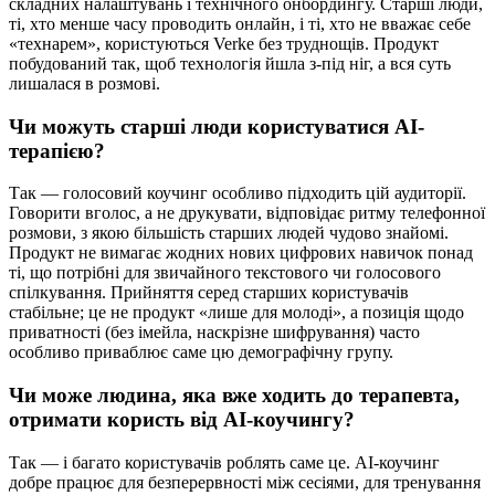
складних налаштувань і технічного онбордингу. Старші люди,
ті, хто менше часу проводить онлайн, і ті, хто не вважає себе
«технарем», користуються Verke без труднощів. Продукт
побудований так, щоб технологія йшла з-під ніг, а вся суть
лишалася в розмові.
Чи можуть старші люди користуватися AI-
терапією?
Так — голосовий коучинг особливо підходить цій аудиторії.
Говорити вголос, а не друкувати, відповідає ритму телефонної
розмови, з якою більшість старших людей чудово знайомі.
Продукт не вимагає жодних нових цифрових навичок понад
ті, що потрібні для звичайного текстового чи голосового
спілкування. Прийняття серед старших користувачів
стабільне; це не продукт «лише для молоді», а позиція щодо
приватності (без імейла, наскрізне шифрування) часто
особливо приваблює саме цю демографічну групу.
Чи може людина, яка вже ходить до терапевта,
отримати користь від AI-коучингу?
Так — і багато користувачів роблять саме це. AI-коучинг
добре працює для безперервності між сесіями, для тренування