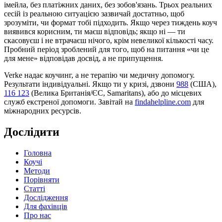
імейла, без платіжних даних, без зобов'язань. Трьох реальних
сесій із реальною ситуацією зазвичай достатньо, щоб
зрозуміти, чи формат тобі підходить. Якщо через тиждень коуч
виявився корисним, ти маєш відповідь; якщо ні — ти
скасовуєш і не втрачаєш нічого, крім невеликої кількості часу.
Пробний період зроблений для того, щоб на питання «чи це
для мене» відповідав досвід, а не припущення.
Verke надає коучинг, а не терапію чи медичну допомогу.
Результати індивідуальні. Якщо ти у кризі, дзвони
988
(США),
116 123
(Велика Британія/ЄС, Samaritans),
або до місцевих
служб екстреної допомоги. Завітай на
findahelpline.com
для
міжнародних ресурсів.
Дослідити
Головна
Коучі
Методи
Порівняти
Статті
Дослідження
Для фахівців
Про нас