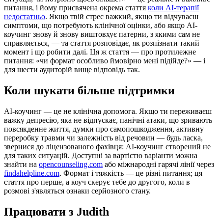
питання, і йому присвячена окрема стаття
коли AI-терапії
недостатньо
. Якщо твій стрес важкий, якщо ти відчуваєш
симптоми, що потребують клінічної оцінки, або якщо AI-
коучинг знову й знову виштовхує патерни, з якими сам не
справляється, — та стаття розповідає, як розпізнати такий
момент і що робити далі. Ця ж стаття — про протилежне
питання: «чи формат особливо ймовірно мені підійде?» — і
для шести аудиторій вище відповідь так.
Коли шукати більше підтримки
AI-коучинг — це не клінічна допомога. Якщо ти переживаєш
важку депресію, яка не відпускає, панічні атаки, що зривають
повсякденне життя, думки про самопошкодження, активну
переробку травми чи залежність від речовин — будь ласка,
звернися до ліцензованого фахівця: AI-коучинг створений не
для таких ситуацій. Доступні за вартістю варіанти можна
знайти на
opencounseling.com
або міжнародні гарячі лінії через
findahelpline.com
. Формат і тяжкість — це різні питання; ця
стаття про перше, а коуч скерує тебе до другого, коли в
розмові з'являться ознаки серйозного стану.
Працювати з Judith