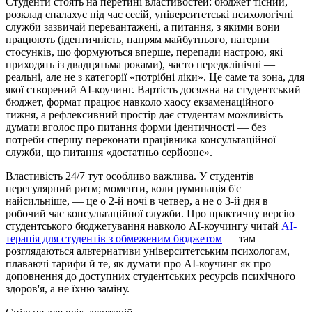
Студенти стоять на перетині властивостей: бюджет тісний,
розклад спалахує під час сесій, університетські психологічні
служби зазвичай перевантажені, а питання, з якими вони
працюють (ідентичність, напрям майбутнього, патерни
стосунків, що формуються вперше, перепади настрою, які
приходять із двадцятьма роками), часто передклінічні —
реальні, але не з категорії «потрібні ліки». Це саме та зона, для
якої створений AI-коучинг. Вартість досяжна на студентський
бюджет, формат працює навколо хаосу екзаменаційного
тижня, а рефлексивний простір дає студентам можливість
думати вголос про питання форми ідентичності — без
потреби спершу переконати працівника консультаційної
служби, що питання «достатньо серйозне».
Властивість 24/7 тут особливо важлива. У студентів
нерегулярний ритм; моменти, коли руминація б'є
найсильніше, — це о 2-й ночі в четвер, а не о 3-й дня в
робочий час консультаційної служби. Про практичну версію
студентського бюджетування навколо AI-коучингу читай
AI-
терапія для студентів з обмеженим бюджетом
— там
розглядаються альтернативи університетським психологам,
плаваючі тарифи й те, як думати про AI-коучинг як про
доповнення до доступних студентських ресурсів психічного
здоров'я, а не їхню заміну.