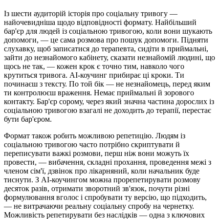
Із шести аудиторій історія про соціальну тривогу —
найочевидніша щодо відповідності формату. Найбільший
бар'єр для людей із соціальною тривогою, коли вони шукають
допомоги, — це сама розмова про пошук допомоги. Підняти
слухавку, щоб записатися до терапевта, сидіти в приймальні,
зайти до незнайомого кабінету, сказати незнайомій людині, що
щось не так, — кожен крок є точно тим, навколо чого
крутиться тривога. AI-коучинг прибирає ці кроки. Ти
починаєш з тексту. По той бік — не незнайомець, перед яким
ти контролюєш враження. Немає приймальні й зорового
контакту. Бар'єр сорому, через який значна частина дорослих із
соціальною тривогою взагалі не доходить до терапії, перестає
бути бар'єром.
Формат також робить можливою репетицію. Людям із
соціальною тривогою часто потрібно скриптувати й
переписувати важкі розмови, перш ніж вони можуть їх
провести, — вибачення, складні прохання, проведення межі з
членом сім'ї, дзвінок про лікарняний, коли начальник буде
тиснути. З AI-коучингом можна прорепетирувати розмову
десяток разів, отримати зворотний зв'язок, почути різні
формулювання вголос і спробувати ту версію, що підходить,
— не витрачаючи реальну соціальну спробу на чернетку.
Можливість репетирувати без наслідків — одна з ключових