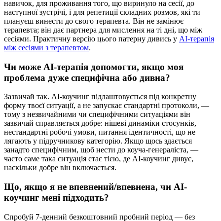
навичок, для проживання того, що виринуло на сесії, до
наступної зустрічі, і для репетиції складних розмов, які ти
плануєш винести до свого терапевта. Він не замінює
терапевта; він дає партнера для мислення на ті дні, що між
сесіями. Практичну версію цього патерну дивись у
AI-терапія
між сесіями з терапевтом
.
Чи може AI-терапія допомогти, якщо моя
проблема дуже специфічна або дивна?
Зазвичай так. AI-коучинг підлаштовується під конкретну
форму твоєї ситуації, а не запускає стандартні протоколи, —
тому з незвичайними чи специфічними ситуаціями він
зазвичай справляється добре: нішеві динаміки стосунків,
нестандартні робочі умови, питання ідентичності, що не
лягають у підручникову категорію. Якщо щось здається
занадто специфічним, щоб нести до коуча-генераліста, —
часто саме така ситуація стає тією, де AI-коучинг дивує,
наскільки добре він включається.
Що, якщо я не впевнений/впевнена, чи AI-
коучинг мені підходить?
Спробуй 7-денний безкоштовний пробний період — без