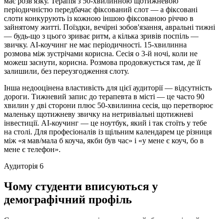
має розв'язку. Терапія з 50-хвилинною щотижневою
періодичністю передбачає фіксований слот — а фіксовані
слоти конкурують із кожною іншою фіксованою річчю в
зайнятому житті. Поїздки, вечірні зобов'язання, авральні тижні
— будь-що з цього зриває ритм, а кілька зривів поспіль —
звичку. AI-коучинг не має періодичності. 15-хвилинна
розмова між зустрічами корисна. Сесія о 3-й ночі, коли не
можеш заснути, корисна. Розмова продовжується там, де її
залишили, без переузгодження слоту.
Інша недооцінена властивість для цієї аудиторії — відсутність
дороги. Тижневий запис до терапевта в місті — це часто 90
хвилин у дві сторони плюс 50-хвилинна сесія, що перетворює
маленьку щотижневу звичку на нетривіальні щотижневі
інвестиції. AI-коучинг — це ноутбук, який і так стоїть у тебе
на столі. Для професіоналів із щільним календарем це різниця
між «я мав/мала б коуча, якби був час» і «у мене є коуч, бо в
мене є телефон».
Аудиторія 6
Чому студенти вписуються у
демографічний профіль