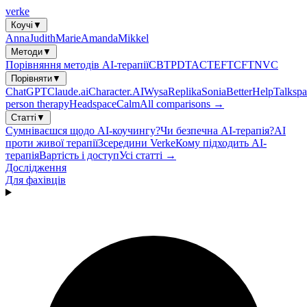
verke
Коучі
▼
Anna
Judith
Marie
Amanda
Mikkel
Методи
▼
Порівняння методів AI-терапії
CBT
PDT
ACT
EFT
CFT
NVC
Порівняти
▼
ChatGPT
Claude.ai
Character.AI
Wysa
Replika
Sonia
BetterHelp
Talkspa
person therapy
Headspace
Calm
All comparisons →
Статті
▼
Сумніваєшся щодо AI-коучингу?
Чи безпечна AI-терапія?
AI
проти живої терапії
Зсередини Verke
Кому підходить AI-
терапія
Вартість і доступ
Усі статті →
Дослідження
Для фахівців