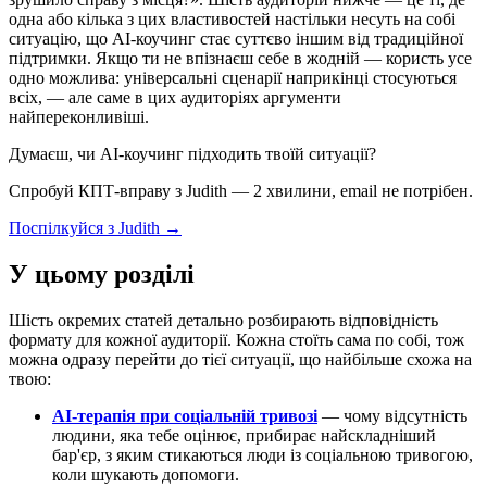
одна або кілька з цих властивостей настільки несуть на собі
ситуацію, що AI-коучинг стає суттєво іншим від традиційної
підтримки. Якщо ти не впізнаєш себе в жодній — користь усе
одно можлива: універсальні сценарії наприкінці стосуються
всіх, — але саме в цих аудиторіях аргументи
найпереконливіші.
Думаєш, чи AI-коучинг підходить твоїй ситуації?
Спробуй КПТ-вправу з Judith — 2 хвилини, email не потрібен.
Поспілкуйся з Judith →
У цьому розділі
Шість окремих статей детально розбирають відповідність
формату для кожної аудиторії. Кожна стоїть сама по собі, тож
можна одразу перейти до тієї ситуації, що найбільше схожа на
твою:
AI-терапія при соціальній тривозі
— чому відсутність
людини, яка тебе оцінює, прибирає найскладніший
бар'єр, з яким стикаються люди із соціальною тривогою,
коли шукають допомоги.