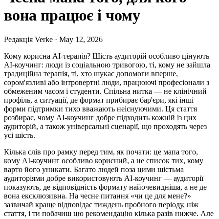
вона працює і чому
Редакція Verke
·
May 12, 2026
Кому корисна AI-терапія? Шість аудиторій особливо цінують
AI-коучинг: люди із соціальною тривогою, ті, кому не зайшла
традиційна терапія, ті, хто шукає допомоги вперше,
сором'язливі або інтровертні люди, працюючі професіонали з
обмеженим часом і студенти. Спільна нитка — не клінічний
профіль, а ситуації, де формат прибирає бар'єри, які інші
форми підтримки тихо вважають неіснуючими. Ця стаття
розбирає, чому AI-коучинг добре підходить кожній із цих
аудиторій, а також універсальні сценарії, що проходять через
усі шість.
Кілька слів про рамку перед тим, як почати: це мапа того,
кому AI-коучинг особливо корисний, а не список тих, кому
варто його уникати. Багато людей поза цими шістьма
аудиторіями добре використовують AI-коучинг — аудиторії
показують, де відповідність формату найочевидніша, а не де
вона ексклюзивна. На чесне питання «чи це для мене?»
зазвичай краще відповідає тиждень пробного періоду, ніж
стаття, і ти побачиш цю рекомендацію кілька разів нижче. Але