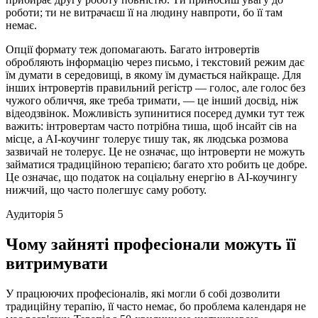
роботи; ти не витрачаєш її на людину навпроти, бо її там
немає.
Опції формату теж допомагають. Багато інтровертів
обробляють інформацію через письмо, і текстовий режим дає
їм думати в середовищі, в якому їм думається найкраще. Для
інших інтровертів правильний регістр — голос, але голос без
чужого обличчя, яке треба тримати, — це інший досвід, ніж
відеодзвінок. Можливість зупинитися посеред думки тут теж
важить: інтровертам часто потрібна тиша, щоб інсайт сів на
місце, а AI-коучинг толерує тишу так, як людська розмова
зазвичай не толерує. Це не означає, що інтроверти не можуть
займатися традиційною терапією; багато хто робить це добре.
Це означає, що податок на соціальну енергію в AI-коучингу
нижчий, що часто полегшує саму роботу.
Аудиторія 5
Чому зайняті професіонали можуть її
витримувати
У працюючих професіоналів, які могли б собі дозволити
традиційну терапію, її часто немає, бо проблема календаря не