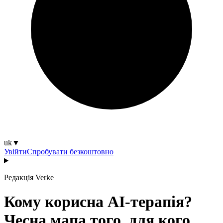
uk
▼
Увійти
Спробувати безкоштовно
Редакція Verke
Кому корисна AI-терапія?
Чесна мапа того, для кого