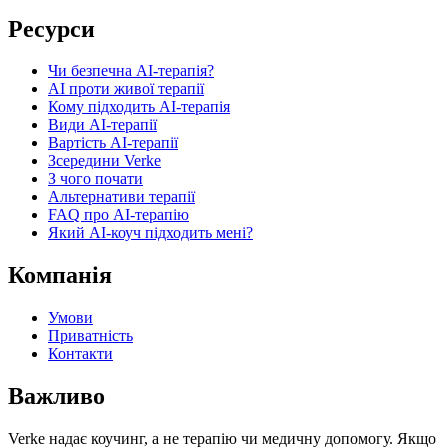
Ресурси
Чи безпечна AI-терапія?
AI проти живої терапії
Кому підходить AI-терапія
Види AI-терапії
Вартість AI-терапії
Зсередини Verke
З чого почати
Альтернативи терапії
FAQ про AI-терапію
Який AI-коуч підходить мені?
Компанія
Умови
Приватність
Контакти
Важливо
Verke надає коучинг, а не терапію чи медичну допомогу. Якщо