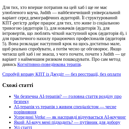
Для тих, хто вперше потрапив на цей хаб і ще не має
улюбленого коуча, Judith — найбезпечніший універсальний
варіант серед демографічних аудиторій. Її структурований
КПТ-регістр добре працює для тих, хто живе із соціальною
тривогою (аудиторія 1), для новачків (аудиторія 3), для
інтровертів, що люблять чіткий наступний крок (аудиторія 4), і
для практичного нахилу працюючих професіоналів (аудиторія
5). Вона розкладає наступний крок на щось достатньо мале,
щоб реально спробувати, а потім чесно це обговорює. Якщо
читаєш цей хаб і не знаєш, з чого почати, почати з Judith — це
варіант з найменшим ризиком пошкодувати. Про сам метод
дивись
Когнітивно-поведінкова терапія
.
Спробуй вправу КПТ із Джудіт — без реєстрації, без оплати
Схожі статті
Чи безпечна AI-терапія? — головна стаття розділу про
безпеку
AI-терапія vs терапія з живим спеціалістом — чесне
порівняння
Усередині Verke — як насправді відчувається AI-коучинг
Який AI-коуч мені підходить? — путівник для добору
Усі статті