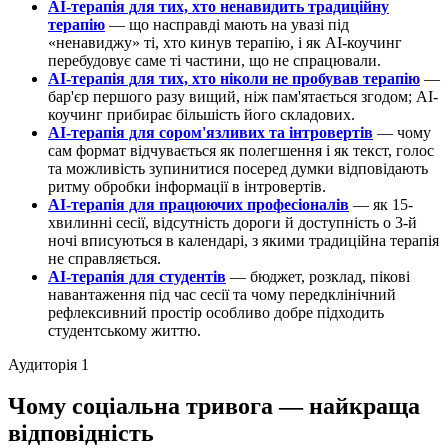
AI-терапія для тих, хто ненавидить традиційну
терапію
— що насправді мають на увазі під
«ненавиджу» ті, хто кинув терапію, і як AI-коучинг
перебудовує саме ті частини, що не спрацювали.
AI-терапія для тих, хто ніколи не пробував терапію
—
бар'єр першого разу вищий, ніж пам'ятається згодом; AI-
коучинг прибирає більшість його складових.
AI-терапія для сором'язливих та інтровертів
— чому
сам формат відчувається як полегшення і як текст, голос
та можливість зупинитися посеред думки відповідають
ритму обробки інформації в інтровертів.
AI-терапія для працюючих професіоналів
— як 15-
хвилинні сесії, відсутність дороги й доступність о 3-й
ночі вписуються в календарі, з якими традиційна терапія
не справляється.
AI-терапія для студентів
— бюджет, розклад, пікові
навантаження під час сесії та чому передклінічний
рефлексивний простір особливо добре підходить
студентському життю.
Аудиторія 1
Чому соціальна тривога — найкраща
відповідність