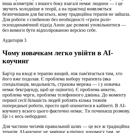
інша асиметрія: з іншого боку взагалі немає людини — і це
звучить холодніше в теорії, а на практиці виявляється
безпечнішим для багатьох, кому традиційна терапія не зайшла.
Для роботи з глибиною без необхідності «грати ролі»
психодинамічний підхід Анни дає розмові уповільнитися —
без вимоги бути відполірованою версією себе.
Аудиторія 3
Чому новачкам легко увійти в AI-
коучинг
Бар'єр на вході в терапію вищий, ніж пам'ятається тим, хто
його вже подолав. Є проблема вибору терапевта (яка
спеціалізація, модальність, страхова мережа — і у новачка
немає бекграунду, щоб це оцінити). Є проблема анкети,
проблема черги, проблема телефонного дзвінка. До моменту
першої сесії більшість людей роблять кілька тижнів
попередньої роботи, просто щоб опинитися в кабінеті. В AI-
коучингу всього цього фактично немає. Ти починаєш розмову.
Це і є весь онбординг.
Для частини читачів правильний шлях — це все ж традиційна
терапія: AI-коучинг не замінює клінічну допомогу там, де