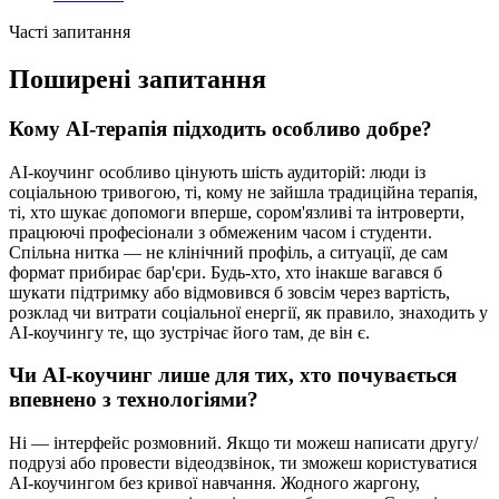
Часті запитання
Поширені запитання
Кому AI-терапія підходить особливо добре?
AI-коучинг особливо цінують шість аудиторій: люди із
соціальною тривогою, ті, кому не зайшла традиційна терапія,
ті, хто шукає допомоги вперше, сором'язливі та інтроверти,
працюючі професіонали з обмеженим часом і студенти.
Спільна нитка — не клінічний профіль, а ситуації, де сам
формат прибирає бар'єри. Будь-хто, хто інакше вагався б
шукати підтримку або відмовився б зовсім через вартість,
розклад чи витрати соціальної енергії, як правило, знаходить у
AI-коучингу те, що зустрічає його там, де він є.
Чи AI-коучинг лише для тих, хто почувається
впевнено з технологіями?
Ні — інтерфейс розмовний. Якщо ти можеш написати другу/
подрузі або провести відеодзвінок, ти зможеш користуватися
AI-коучингом без кривої навчання. Жодного жаргону,