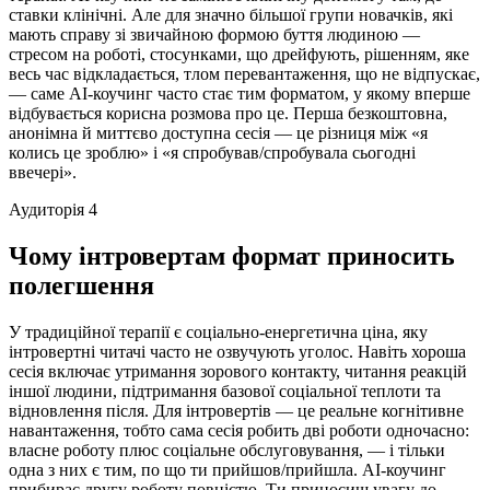
ставки клінічні. Але для значно більшої групи новачків, які
мають справу зі звичайною формою буття людиною —
стресом на роботі, стосунками, що дрейфують, рішенням, яке
весь час відкладається, тлом перевантаження, що не відпускає,
— саме AI-коучинг часто стає тим форматом, у якому вперше
відбувається корисна розмова про це. Перша безкоштовна,
анонімна й миттєво доступна сесія — це різниця між «я
колись це зроблю» і «я спробував/спробувала сьогодні
ввечері».
Аудиторія 4
Чому інтровертам формат приносить
полегшення
У традиційної терапії є соціально-енергетична ціна, яку
інтровертні читачі часто не озвучують уголос. Навіть хороша
сесія включає утримання зорового контакту, читання реакцій
іншої людини, підтримання базової соціальної теплоти та
відновлення після. Для інтровертів — це реальне когнітивне
навантаження, тобто сама сесія робить дві роботи одночасно:
власне роботу плюс соціальне обслуговування, — і тільки
одна з них є тим, по що ти прийшов/прийшла. AI-коучинг
прибирає другу роботу повністю. Ти приносиш увагу до