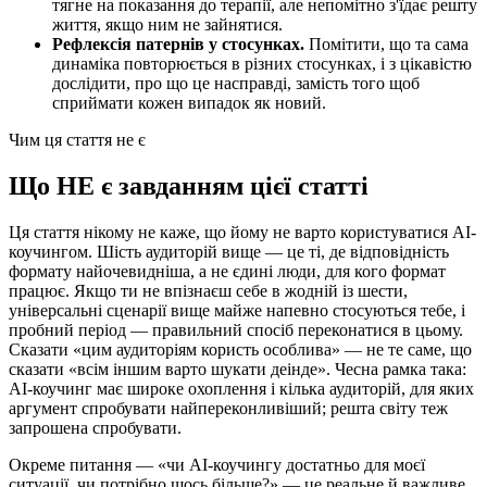
тягне на показання до терапії, але непомітно з'їдає решту
життя, якщо ним не зайнятися.
Рефлексія патернів у стосунках.
Помітити, що та сама
динаміка повторюється в різних стосунках, і з цікавістю
дослідити, про що це насправді, замість того щоб
сприймати кожен випадок як новий.
Чим ця стаття не є
Що НЕ є завданням цієї статті
Ця стаття нікому не каже, що йому не варто користуватися AI-
коучингом. Шість аудиторій вище — це ті, де відповідність
формату найочевидніша, а не єдині люди, для кого формат
працює. Якщо ти не впізнаєш себе в жодній із шести,
універсальні сценарії вище майже напевно стосуються тебе, і
пробний період — правильний спосіб переконатися в цьому.
Сказати «цим аудиторіям користь особлива» — не те саме, що
сказати «всім іншим варто шукати деінде». Чесна рамка така:
AI-коучинг має широке охоплення і кілька аудиторій, для яких
аргумент спробувати найпереконливіший; решта світу теж
запрошена спробувати.
Окреме питання — «чи AI-коучингу достатньо для моєї
ситуації, чи потрібно щось більше?» — це реальне й важливе