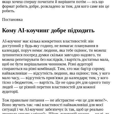
якщо хочеш спершу почитати й вирішити потім — ось що
формат робить добре, розкладено за тим, для кого саме він це
робить.
Постановка
Кому AI-коучинг добре підходить
AI-коучинг має кілька конкретних властивостей: він
доступний у будь-яку годину, не вимагає планування в
календарі, поруч немає людини, яка тебе оцінює, ти можеш
зупинитися посеред думки скільки завгодно надовго, ти
можеш репетирувати без наслідків, і вартість достатньо мала,
щоб не бути вирішальним чинником. Різні аудиторії
спираються на різні комбінації. Тим, хто має бар'єр сорому,
найважливіше — відсутність людини, яка оцінює; тим, у кого
мало часу, — відсутність прив'язки до календаря; тим, у кого
тісно з бюджетом, — вартість. Це не одна річ для одного типу
людей — це різний перетин властивостей для кожної
аудиторії.
Тож правильне питання — не абстрактне «чи це для мене?».
Воно звучить так: «які властивості найважливіші для моєї
ситуації і чи AI-коучинг забезпечує їх так, щоб це реально
зрушило справу з місця?». Шість аудиторій нижче — це ті, де