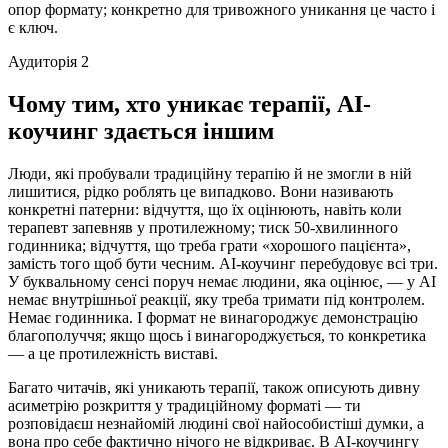
опор формату; конкретно для тривожного уникання це часто і
є ключ.
Аудиторія 2
Чому тим, хто уникає терапії, AI-
коучинг здається іншим
Люди, які пробували традиційну терапію й не змогли в ній
лишитися, рідко роблять це випадково. Вони називають
конкретні патерни: відчуття, що їх оцінюють, навіть коли
терапевт запевняв у протилежному; тиск 50-хвилинного
годинника; відчуття, що треба грати «хорошого пацієнта»,
замість того щоб бути чесним. AI-коучинг перебудовує всі три.
У буквальному сенсі поруч немає людини, яка оцінює, — у AI
немає внутрішньої реакції, яку треба тримати під контролем.
Немає годинника. І формат не винагороджує демонстрацію
благополуччя; якщо щось і винагороджується, то конкретика
— а це протилежність виставі.
Багато читачів, які уникають терапії, також описують дивну
асиметрію розкриття у традиційному форматі — ти
розповідаєш незнайомій людині свої найособистіші думки, а
вона про себе фактично нічого не відкриває. В AI-коучингу