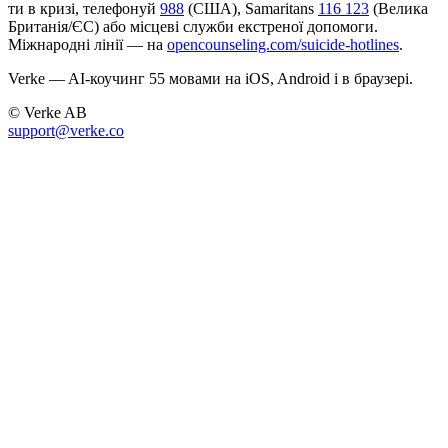
ти в кризі, телефонуй
988
(США), Samaritans
116 123
(Велика
Британія/ЄС) або місцеві служби екстреної допомоги.
Міжнародні лінії — на
opencounseling.com/suicide-hotlines
.
Verke — AI-коучинг 55 мовами на iOS, Android і в браузері.
© Verke AB
support@verke.co