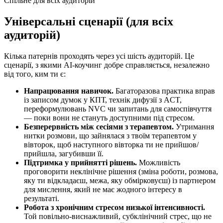
Спільне для всіх аудиторій
Універсальні сценарії (для всіх
аудиторій)
Кілька патернів проходять через усі шість аудиторій. Це
сценарії, з якими AI-коучинг добре справляється, незалежно
від того, ким ти є:
Напрацювання навичок.
Багаторазова практика вправ
із записом думок у КПТ, технік дифузії з ACT,
переформулювань NVC чи запитань для самоспівчуття
— поки вони не стануть доступними під стресом.
Безперервність між сесіями з терапевтом.
Утримання
нитки розмови, що зайнялася з твоїм терапевтом у
вівторок, щоб наступного вівторка ти не прийшов/
прийшла, загубивши її.
Підтримка у прийнятті рішень.
Можливість
проговорити неклінічне рішення (зміна роботи, розмова,
яку ти відкладаєш, межа, яку обмірковуєш) із партнером
для мислення, який не має жодного інтересу в
результаті.
Робота з хронічним стресом низької інтенсивності.
Той повільно-виснажливий, субклінічний стрес, що не