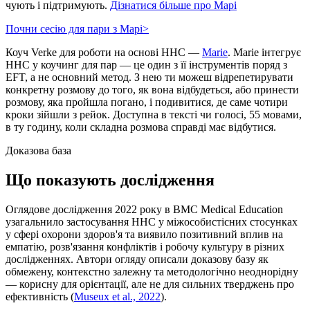
чують і підтримують.
Дізнатися більше про Марі
Почни сесію для пари з Марі
>
Коуч Verke для роботи на основі ННС —
Marie
. Marie інтегрує
ННС у коучинг для пар — це один з її інструментів поряд з
EFT, а не основний метод. З нею ти можеш відрепетирувати
конкретну розмову до того, як вона відбудеться, або принести
розмову, яка пройшла погано, і подивитися, де саме чотири
кроки зійшли з рейок. Доступна в тексті чи голосі, 55 мовами,
в ту годину, коли складна розмова справді має відбутися.
Доказова база
Що показують дослідження
Оглядове дослідження 2022 року в BMC Medical Education
узагальнило застосування ННС у міжособистісних стосунках
у сфері охорони здоров'я та виявило позитивний вплив на
емпатію, розв'язання конфліктів і робочу культуру в різних
дослідженнях. Автори огляду описали доказову базу як
обмежену, контекстно залежну та методологічно неоднорідну
— корисну для орієнтації, але не для сильних тверджень про
ефективність
(
Museux et al., 2022
).