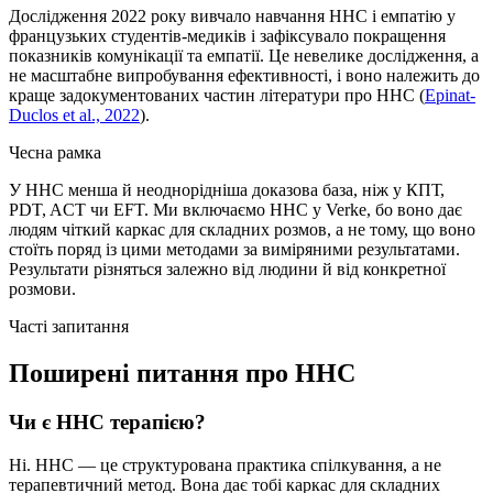
Дослідження 2022 року вивчало навчання ННС і емпатію у
французьких студентів-медиків і зафіксувало покращення
показників комунікації та емпатії. Це невелике дослідження, а
не масштабне випробування ефективності, і воно належить до
краще задокументованих частин літератури про ННС
(
Epinat-
Duclos et al., 2022
).
Чесна рамка
У ННС менша й неоднорідніша доказова база, ніж у КПТ,
PDT, ACT чи EFT. Ми включаємо ННС у Verke, бо воно дає
людям чіткий каркас для складних розмов, а не тому, що воно
стоїть поряд із цими методами за виміряними результатами.
Результати різняться залежно від людини й від конкретної
розмови.
Часті запитання
Поширені питання про ННС
Чи є ННС терапією?
Ні. ННС — це структурована практика спілкування, а не
терапевтичний метод. Вона дає тобі каркас для складних