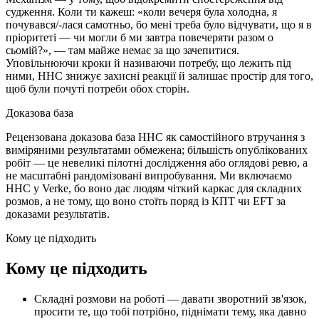
судження. Коли ти кажеш: «коли вечеря була холодна, я
почувався/-лася самотньо, бо мені треба було відчувати, що я в
пріоритеті — чи могли б ми завтра повечеряти разом о
сьомій?», — там майже немає за що зачепитися.
Уповільнюючи кроки й називаючи потребу, що лежить під
ними, ННС знижує захисні реакції й залишає простір для того,
щоб були почуті потреби обох сторін.
Доказова база
Рецензована доказова база ННС як самостійного втручання з
виміряними результатами обмежена; більшість опублікованих
робіт — це невеликі пілотні дослідження або оглядові ревю, а
не масштабні рандомізовані випробування. Ми включаємо
ННС у Verke, бо воно дає людям чіткий каркас для складних
розмов, а не тому, що воно стоїть поряд із КПТ чи EFT за
доказами результатів.
Кому це підходить
Кому це підходить
Складні розмови на роботі — давати зворотний зв'язок,
просити те, що тобі потрібно, піднімати тему, яка давно