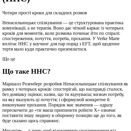
Чотири прості кроки для складних розмов
Ненасильницьке спілкування — це структурована практика
комунікації, а не терапія. Воно дає чіткий каркас із чотирьох
кроків для моментів, коли розмова починає йти по спіралі:
спостереження, почуття, потреба, прохання. У Verke Marie
вплітає ННС у коучинг для пар поряд з EFT, щоб щоденне
тертя мало куди практично приземлитися.
Що це
Що таке ННС?
Маршалл Розенберг розробив Ненасильницьке спілкування як
рамку з чотирьох кроків: спостерігай, що насправді сталося,
без домішку оцінки; назви, що ти відчуваєш; визнач потребу,
на яку вказують ці почуття; і сформулюй конкретне й
виконуване прохання. Порядок має значення — одразу
перескочити до «ти маєш припинити робити Х» означає
поставити іншу людину в оборонну позицію ще до того, як
буде сказано щось справжнє.
Механізм — у тому, щоб відокремити спостереження від