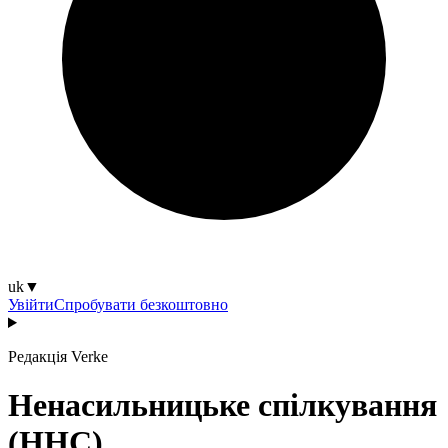
uk
▼
Увійти
Спробувати безкоштовно
Редакція Verke
Ненасильницьке спілкування
(ННС)