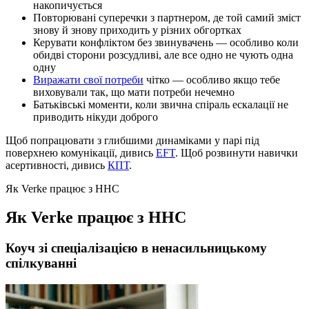
накопичується
Повторювані суперечки з партнером, де той самий зміст
знову й знову приходить у різних обгортках
Керувати конфліктом без звинувачень — особливо коли
обидві сторони розсудливі, але все одно не чують одна
одну
Виражати свої потреби
чітко — особливо якщо тебе
виховували так, що мати потреби нечемно
Батьківські моменти, коли звична спіраль ескалації не
приводить нікуди доброго
Щоб попрацювати з глибшими динаміками у парі під
поверхнею комунікації, дивись
EFT
. Щоб розвинути навички
асертивності, дивись
КПТ
.
Як Verke працює з ННС
Як Verke працює з ННС
Коуч зі спеціалізацією в ненасильницькому
спілкуванні