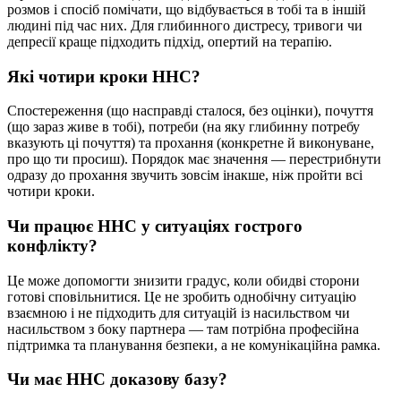
розмов і спосіб помічати, що відбувається в тобі та в іншій
людині під час них. Для глибинного дистресу, тривоги чи
депресії краще підходить підхід, опертий на терапію.
Які чотири кроки ННС?
Спостереження (що насправді сталося, без оцінки), почуття
(що зараз живе в тобі), потреби (на яку глибинну потребу
вказують ці почуття) та прохання (конкретне й виконуване,
про що ти просиш). Порядок має значення — перестрибнути
одразу до прохання звучить зовсім інакше, ніж пройти всі
чотири кроки.
Чи працює ННС у ситуаціях гострого
конфлікту?
Це може допомогти знизити градус, коли обидві сторони
готові сповільнитися. Це не зробить однобічну ситуацію
взаємною і не підходить для ситуацій із насильством чи
насильством з боку партнера — там потрібна професійна
підтримка та планування безпеки, а не комунікаційна рамка.
Чи має ННС доказову базу?