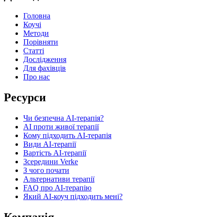
Головна
Коучі
Методи
Порівняти
Статті
Дослідження
Для фахівців
Про нас
Ресурси
Чи безпечна AI-терапія?
AI проти живої терапії
Кому підходить AI-терапія
Види AI-терапії
Вартість AI-терапії
Зсередини Verke
З чого почати
Альтернативи терапії
FAQ про AI-терапію
Який AI-коуч підходить мені?
Компанія