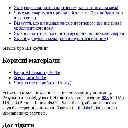
Як краще говорити з партнером, коли ти вже на межі
Чому ми сваримося про одне й те саме (і як вибратися з
цього кола)
Відчуття, що ви віддалилися з партнером: що під цим і
як зблизитися знову
Як висловити те, чого потребуєш, не починаючи сварки
Як вибудовувати межі (і не почуватися винним)
Більше про ШІ-коучинг
Корисні матеріали
Види AI-терапії у Verke
Зсередини Verke
Чого Verke не робить (і чому)
Verke надає коучинг, а не терапію чи медичну допомогу.
Результати індивідуальні. Якщо ти у кризі, дзвони
988
(США),
116 123
(Велика Британія/ЄС, Samaritans),
або до місцевих
служб екстреної допомоги. Завітай на
findahelpline.com
для
міжнародних ресурсів.
Дослідити