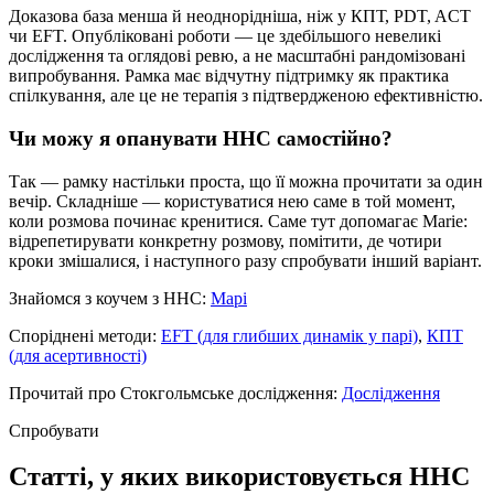
Доказова база менша й неоднорідніша, ніж у КПТ, PDT, ACT
чи EFT. Опубліковані роботи — це здебільшого невеликі
дослідження та оглядові ревю, а не масштабні рандомізовані
випробування. Рамка має відчутну підтримку як практика
спілкування, але це не терапія з підтвердженою ефективністю.
Чи можу я опанувати ННС самостійно?
Так — рамку настільки проста, що її можна прочитати за один
вечір. Складніше — користуватися нею саме в той момент,
коли розмова починає кренитися. Саме тут допомагає Marie:
відрепетирувати конкретну розмову, помітити, де чотири
кроки змішалися, і наступного разу спробувати інший варіант.
Знайомся з коучем з ННС:
Марі
Споріднені методи:
EFT (для глибших динамік у парі)
,
КПТ
(для асертивності)
Прочитай про Стокгольмське дослідження:
Дослідження
Спробувати
Статті, у яких використовується ННС