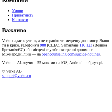
Умови
Приватність
Контакти
Важливо
Verke надає коучинг, а не терапію чи медичну допомогу. Якщо
ти в кризі, телефонуй
988
(США), Samaritans
116 123
(Велика
Британія/ЄС) або місцеві служби екстреної допомоги.
Міжнародні лінії — на
opencounseling.com/suicide-hotlines
.
Verke — AI-коучинг 55 мовами на iOS, Android і в браузері.
© Verke AB
support@verke.co