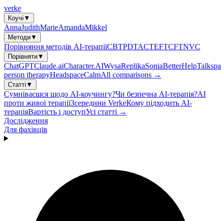
verke
Коучі
▼
Anna
Judith
Marie
Amanda
Mikkel
Методи
▼
Порівняння методів AI-терапії
CBT
PDT
ACT
EFT
CFT
NVC
Порівняти
▼
ChatGPT
Claude.ai
Character.AI
Wysa
Replika
Sonia
BetterHelp
Talkspa
person therapy
Headspace
Calm
All comparisons →
Статті
▼
Сумніваєшся щодо AI-коучингу?
Чи безпечна AI-терапія?
AI
проти живої терапії
Зсередини Verke
Кому підходить AI-
терапія
Вартість і доступ
Усі статті →
Дослідження
Для фахівців