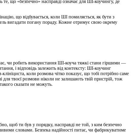
зь те, що «безпечно» насправді означає для ШІ-коучингу, де
націю, що відбувається, коли ШІ помиляється, як бути з
дель вигадати погану пораду. Кожне отримує свою окрему
тає, чи робить використання ШІ-коуча тяжкі стани гіршими —
тання, і відповідь залежить від контексту: ШІ-коучинг
-клініциста, коли розмова чітко показує, що тобі потрібно саме
і для твоєї розмови ніколи не залишають твій пристрій, тож
такого сказати не можуть.
но, щоб ти був у порядку, насправді не той, з ким безпечно
йливими словами. Безпека надійності питає, чи фабрикуватиме