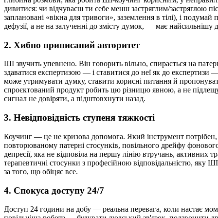
дивитися: чи відчуваєш ти себе менш застряглим/застряглою післ
заплановані «вікна для тривоги», заземлення в тілі), і подума
дефузії, а не на залученні до змісту думок, — має найсильнішу 
2. Хибно приписаний авторитет
ШІ звучить упевнено. Він говорить вільно, спирається на пате
здаватися експертизою — і ставитися до неї як до експертизи 
може утримувати думку, ставити корисні питання й пропонувати
спроєктований продукт робить цю різницю явною, а не підлещує
сигнал не довіряти, а підштовхнути назад.
3. Невідповідність ступеня тяжкості
Коучинг — це не кризова допомога. Який інструмент потрібен, 
повторюваному патерні стосунків, повільного дрейфу фонового
депресії, яка не відповіла на першу лінію втручань, активних 
терапевтичні стосунки з професійною відповідальністю, яку Ш
за того, що обіцяє все.
4. Спокуса доступу 24/7
Доступ 24 години на добу — реальна перевага, коли настає моме
повільніша робота — будувати людський зв'язок, подзвонити дру