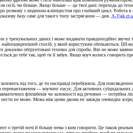
я сесії, чи більше. Якщо більше — це твої дані: переходь до тех
й про розмову з людиною-клініцистом про глибший цикл. Робота в 
доказову базу саме для такого типу застрягання — див.
A-Tjak et a
рни у тренувальних даних і може видавати правдоподібно звучні 
— найпоширеніший спосіб, у який користувачі обпікаються. ШІ-ко
 доказово обґрунтовані техніки для спроби. Він не може заміни
ться до тебе так, щоб ти її забув. Якщо коуч колись говорить п
залежить від того, де ти насправді перебуваєш. Для повсякденно
 перевантаження — коучинг пасує. Для активних суїцидальних ду
травматичних флешбеків чи залежності від речовин — потрібна лі
І нести не може. Межа між цими двома не завжди очевидна зсере
нт о третій ночі й більше нема з ким говорити. Це також реальн
гові, якого ти уникав/уникала, піти на прийом, який ти відклада