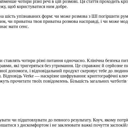
йменше чотири різні речі в цій розмові. Ця стаття проходить крі
ежу, щоб користуватися ним добре.
 на шість упізнаваних форм: чи може розмова з ШІ погіршити румі
им, чи приватна твоя приватна розмова насправді, і чи може мо
нає мати сенс.
 ставлять чотири різні питання одночасно. Клінічна безпека пи
равми, які тригеряться без утримання. Це справжнє й серйозне пи
чної допомоги, і відповідальний продукт скеровує тебе до людини
ш. Відповідь Verke — наскрізне шифрування: криптографічні ключ
жуть прочитати твоїх повідомлень. Більшість загальних чатботів 
вати чи підштовхувати до певного результату. Коуч, якому потріб
 лишатися з дискомфортом і не заклеювати важкі почуття заспокі