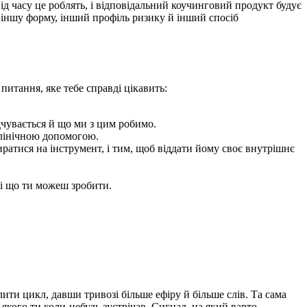
ід часу це роблять, і відповідальний коучинговий продукт будує
є іншу форму, інший профіль ризику й інший спосіб
итання, яке тебе справді цікавить:
дчувається й що ми з цим робимо.
клінічною допомогою.
атися на інструмент, і тим, щоб віддати йому своє внутрішнє
 і що ти можеш зробити.
ти цикл, давши тривозі більше ефіру й більше слів. Та сама
ого ти коли-небудь зустрічав. Сигнал, на який варто