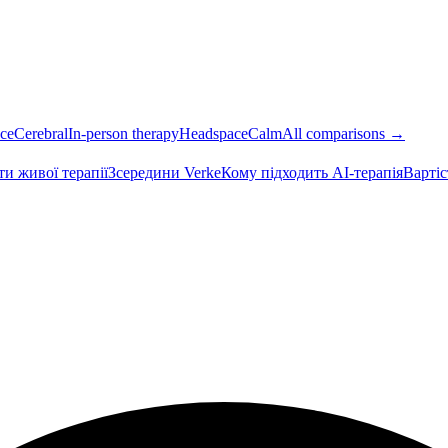
ce
Cerebral
In-person therapy
Headspace
Calm
All comparisons →
ти живої терапії
Зсередини Verke
Кому підходить AI-терапія
Вартіс