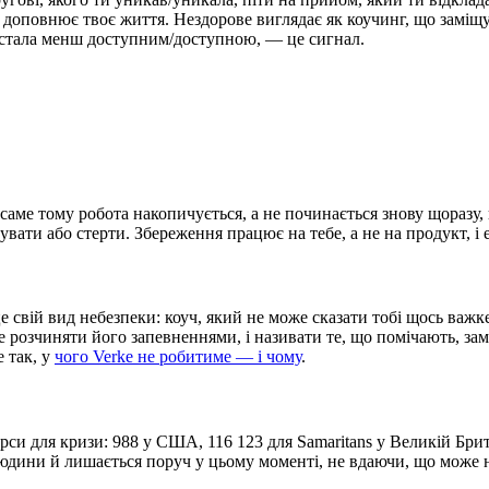
 доповнює твоє життя. Нездорове виглядає як коучинг, що заміщ
/стала менш доступним/доступною, — це сигнал.
аме тому робота накопичується, а не починається знову щоразу, к
увати або стерти. Збереження працює на тебе, а не на продукт, і
свій вид небезпеки: коуч, який не може сказати тобі щось важке,
 розчиняти його запевненнями, і називати те, що помічають, зам
 так, у
чого Verke не робитиме — і чому
.
си для кризи: 988 у США, 116 123 для Samaritans у Великій Брита
людини й лишається поруч у цьому моменті, не вдаючи, що може 