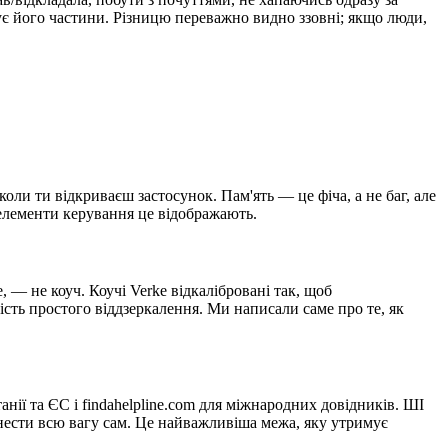
ує його частини. Різницю переважно видно ззовні; якщо люди,
оли ти відкриваєш застосунок. Пам'ять — це фіча, а не баг, але
 елементи керування це відображають.
 — не коуч. Коучі Verke відкалібровані так, щоб
ість простого віддзеркалення. Ми написали саме про те, як
нії та ЄС і findahelpline.com для міжнародних довідників. ШІ
нести всю вагу сам. Це найважливіша межа, яку утримує