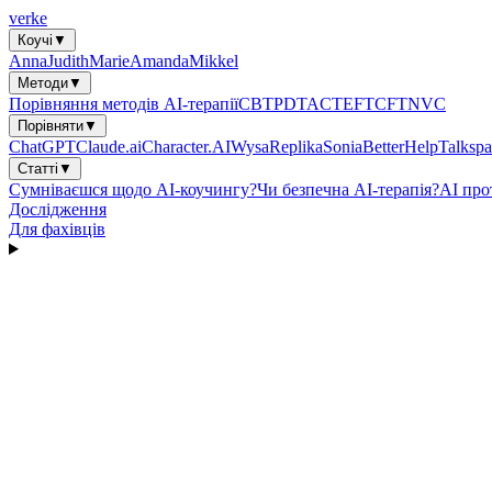
verke
Коучі
▼
Anna
Judith
Marie
Amanda
Mikkel
Методи
▼
Порівняння методів AI-терапії
CBT
PDT
ACT
EFT
CFT
NVC
Порівняти
▼
ChatGPT
Claude.ai
Character.AI
Wysa
Replika
Sonia
BetterHelp
Talkspa
Статті
▼
Сумніваєшся щодо AI-коучингу?
Чи безпечна AI-терапія?
AI про
Дослідження
Для фахівців