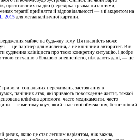
нік, орієнтованих на дію (перевірка трьома питаннями,
межах терапії прийняття й відповідальності — з її акцентом на
l., 2015
для метааналітичної картини.
твердження майже на будь-яку тему. Ця плавність може
уч — це партнер для мислення, а не клінічний авторитет. Він
ти судження клініциста про твою конкретну ситуацію, і добре
ро твою ситуацію з більшою впевненістю, ніж дають дані, — це
ї тривоги, соціальних переживань, застрягання в
мок, панічних атак, які зривають повсякденне життя, тяжкої
цензована клінічна допомога, часто медикаменти, часто
дини — саме тому коуч, який знає свої обмеження, безпечніший
ий ризик, якщо це стає легшим варіантом, ніж важча,
в/відкладала, побути з почуттями, не хапаючись одразу за