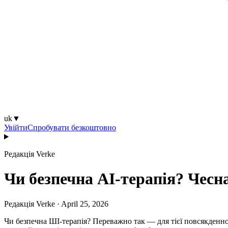
uk
▼
Увійти
Спробувати безкоштовно
Редакція Verke
Чи безпечна AI-терапія? Чесна
Редакція Verke
·
April 25, 2026
Чи безпечна ШІ-терапія? Переважно так — для тієї повсякденної 