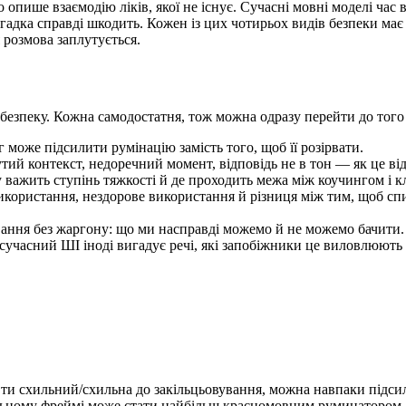
опише взаємодію ліків, якої не існує. Сучасні мовні моделі час в
игадка справді шкодить. Кожен із цих чотирьох видів безпеки ма
 розмова заплутується.
зпеку. Кожна самодостатня, тож можна одразу перейти до того п
може підсилити румінацію замість того, щоб її розірвати.
тий контекст, недоречний момент, відповідь не в тон — як це ві
важить ступінь тяжкості й де проходить межа між коучингом і 
користання, нездорове використання й різниця між тим, щоб спир
ння без жаргону: що ми насправді можемо й не можемо бачити.
сучасний ШІ іноді вигадує речі, які запобіжники це виловлюють
 ти схильний/схильна до закільцьовування, можна навпаки підсили
ьному фреймі може стати найбільш красномовним руминатором, як