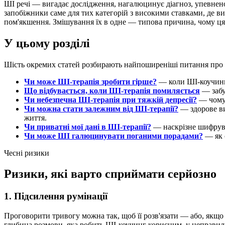
ШІ речі — вигадає дослідження, нагалюцинує діагноз, упевнено 
запобіжники саме для тих категорій з високими ставками, де в
пом'якшення. Змішування їх в одне — типова причина, чому ця
У цьому розділі
Шість окремих статей розбирають найпоширеніші питання про бе
Чи може ШІ-терапія зробити гірше?
— коли ШІ-коучинг 
Що відбувається, коли ШІ-терапія помиляється
— забу
Чи небезпечна ШІ-терапія при тяжкій депресії?
— чому 
Чи можна стати залежним від ШІ-терапії?
— здорове ви
життя.
Чи приватні мої дані в ШІ-терапії?
— наскрізне шифрува
Чи може ШІ галюцинувати поганими порадами?
— як 
Чесні ризики
Ризики, які варто сприймати серйозно
1. Підсилення румінації
Проговорити тривогу можна так, щоб її розв'язати — або, якщо
глибина розмови, яка робить ШІ-коучинг корисним, у неправил