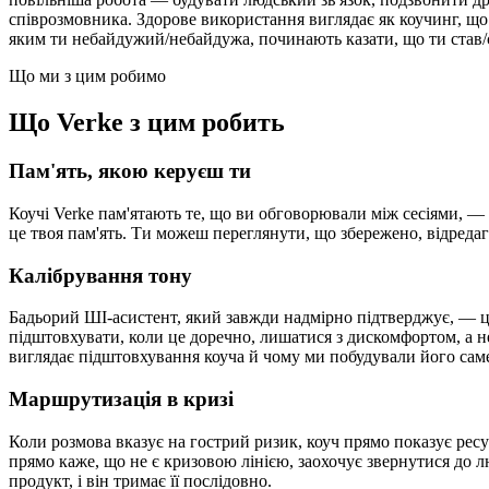
співрозмовника. Здорове використання виглядає як коучинг, що
яким ти небайдужий/небайдужа, починають казати, що ти став
Що ми з цим робимо
Що Verke з цим робить
Пам'ять, якою керуєш ти
Коучі Verke пам'ятають те, що ви обговорювали між сесіями, — с
це твоя пам'ять. Ти можеш переглянути, що збережено, відредаг
Калібрування тону
Бадьорий ШІ-асистент, який завжди надмірно підтверджує, — це 
підштовхувати, коли це доречно, лишатися з дискомфортом, а не
виглядає підштовхування коуча й чому ми побудували його саме
Маршрутизація в кризі
Коли розмова вказує на гострий ризик, коуч прямо показує ресур
прямо каже, що не є кризовою лінією, заохочує звернутися до 
продукт, і він тримає її послідовно.