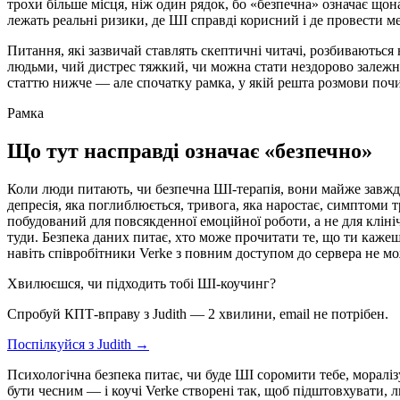
трохи більше місця, ніж один рядок, бо «безпечна» означає щона
лежать реальні ризики, де ШІ справді корисний і де провести м
Питання, які зазвичай ставлять скептичні читачі, розбиваються
людьми, чий дистрес тяжкий, чи можна стати нездорово залежн
статтю нижче — але спочатку рамка, у якій решта розмови почи
Рамка
Що тут насправді означає «безпечно»
Коли люди питають, чи безпечна ШІ-терапія, вони майже завжди
депресія, яка поглиблюється, тривога, яка наростає, симптоми т
побудований для повсякденної емоційної роботи, а не для кліні
туди. Безпека даних питає, хто може прочитати те, що ти каже
навіть співробітники Verke з повним доступом до сервера не мо
Хвилюєшся, чи підходить тобі ШІ-коучинг?
Спробуй КПТ-вправу з Judith — 2 хвилини, email не потрібен.
Поспілкуйся з Judith →
Психологічна безпека питає, чи буде ШІ соромити тебе, моралізу
бути чесним — і коучі Verke створені так, щоб підштовхувати,