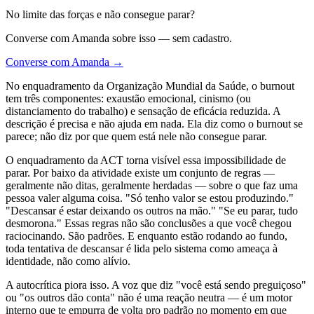
No limite das forças e não consegue parar?
Converse com Amanda sobre isso — sem cadastro.
Converse com Amanda →
No enquadramento da Organização Mundial da Saúde, o burnout
tem três componentes: exaustão emocional, cinismo (ou
distanciamento do trabalho) e sensação de eficácia reduzida. A
descrição é precisa e não ajuda em nada. Ela diz como o burnout se
parece; não diz por que quem está nele não consegue parar.
O enquadramento da ACT torna visível essa impossibilidade de
parar. Por baixo da atividade existe um conjunto de regras —
geralmente não ditas, geralmente herdadas — sobre o que faz uma
pessoa valer alguma coisa. "Só tenho valor se estou produzindo."
"Descansar é estar deixando os outros na mão." "Se eu parar, tudo
desmorona." Essas regras não são conclusões a que você chegou
raciocinando. São padrões. E enquanto estão rodando ao fundo,
toda tentativa de descansar é lida pelo sistema como ameaça à
identidade, não como alívio.
A autocrítica piora isso. A voz que diz "você está sendo preguiçoso"
ou "os outros dão conta" não é uma reação neutra — é um motor
interno que te empurra de volta pro padrão no momento em que