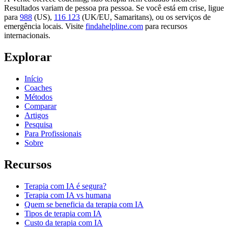
Resultados variam de pessoa pra pessoa. Se você está em crise, ligue
para
988
(US),
116 123
(UK/EU, Samaritans),
ou os serviços de
emergência locais. Visite
findahelpline.com
para recursos
internacionais.
Explorar
Início
Coaches
Métodos
Comparar
Artigos
Pesquisa
Para Profissionais
Sobre
Recursos
Terapia com IA é segura?
Terapia com IA vs humana
Quem se beneficia da terapia com IA
Tipos de terapia com IA
Custo da terapia com IA