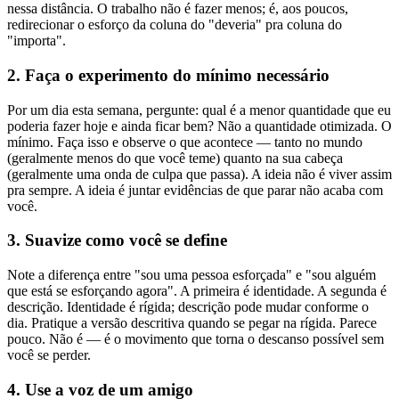
nessa distância. O trabalho não é fazer menos; é, aos poucos,
redirecionar o esforço da coluna do "deveria" pra coluna do
"importa".
2. Faça o experimento do mínimo necessário
Por um dia esta semana, pergunte: qual é a menor quantidade que eu
poderia fazer hoje e ainda ficar bem? Não a quantidade otimizada. O
mínimo. Faça isso e observe o que acontece — tanto no mundo
(geralmente menos do que você teme) quanto na sua cabeça
(geralmente uma onda de culpa que passa). A ideia não é viver assim
pra sempre. A ideia é juntar evidências de que parar não acaba com
você.
3. Suavize como você se define
Note a diferença entre "sou uma pessoa esforçada" e "sou alguém
que está se esforçando agora". A primeira é identidade. A segunda é
descrição. Identidade é rígida; descrição pode mudar conforme o
dia. Pratique a versão descritiva quando se pegar na rígida. Parece
pouco. Não é — é o movimento que torna o descanso possível sem
você se perder.
4. Use a voz de um amigo