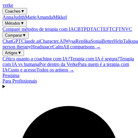
verke
Coaches
▼
Anna
Judith
Marie
Amanda
Mikkel
Métodos
▼
Compare métodos de terapia com IA
CBT
PDT
ACT
EFT
CFT
NVC
Comparar
▼
ChatGPT
Claude.ai
Character.AI
Wysa
Replika
Sonia
BetterHelp
Talkspa
person therapy
Headspace
Calm
All comparisons →
Artigos
▼
Cético quanto a coaching com IA?
Terapia com IA é segura?
Terapia
com IA vs humana
Por dentro da Verke
Para quem é a terapia com
IA
Custo e acesso
Todos os artigos →
Pesquisa
Para Profissionais