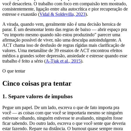
você desacelera. O trabalho com foco em compaixão tem mostrado,
consistentemente, ligação entre alta autocrítica e pior recuperação de
estresse e exaustão (
Vidal & Soldevilla, 2023
).
A virada, quando vem, geralmente não é uma decisão heroica de
parar. É um desmontar lento das regras de baixo — abrir espaço pra
"eu importo mesmo quando não estou produzindo" parecer uma
afirmação possível de viver, não uma desculpa autoindulgente. A
ACT chama isso de desfusão de regras rígidas mais clarificação de
valores. Uma metanálise de 39 ensaios de ACT encontrou efeitos
médios a grandes sobre depressão, ansiedade e estresse quando esse
trabalho é feito a sério (
A-Tjak et al., 2015
).
O que tentar
Cinco coisas pra tentar
1. Separe valores de impulsos
Pegue um papel. De um lado, escreva o que de fato importa pra
você — as coisas com que você se importaria mesmo se ninguém
estivesse olhando, ninguém estivesse te avaliando, ninguém fosse
ficar sabendo. Do outro lado, escreva o que você sente que deveria
estar fazendo. Repare na distância. O burnout quase sempre mora