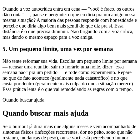
Quando a voz autocrítica entra em cena — "você é fraco, os outros
dão conta" —, pause e pergunte: o que eu diria pra um amigo nessa
mesma situação? A maioria das pessoas responde com honestidade e
percebe que diria algo bem mais gentil do que diz pra si. Essa
distância é o que precisa diminuir. Não brigando com a voz crítica,
mas dando o mesmo espaço para a voz amiga.
5. Um pequeno limite, uma vez por semana
Não tente reformar sua vida. Escolha um pequeno limite por semana
— recusar uma reunião, sair no horário uma noite, dizer "essa
semana não" pra um pedido — e rode como experimento. Repare
no que de fato acontece (geralmente nada catastrófico) e no que
custa por dentro (geralmente mais culpa do que a situação merece).
Essa prática lenta é o que vai remodelando as regras com o tempo.
Quando buscar ajuda
Quando buscar mais ajuda
Se o burnout já dura mais que alguns meses e vem acompanhado de
sintomas físicos (infecções recorrentes, dor no peito, sono que não
restaura, mudanças de peso), ou se você está percebendo humor