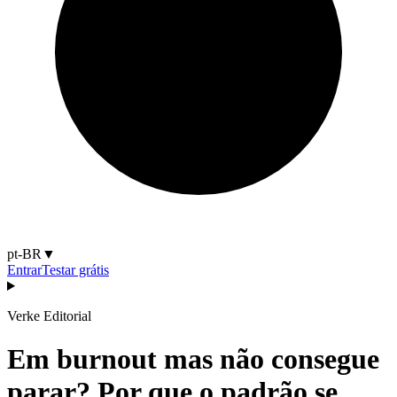
pt-BR
▼
Entrar
Testar grátis
Verke Editorial
Em burnout mas não consegue
parar? Por que o padrão se