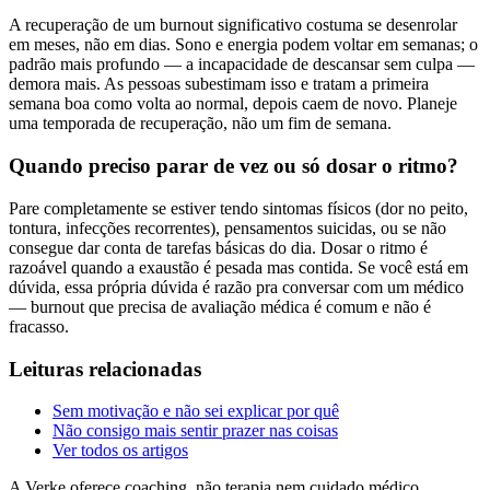
A recuperação de um burnout significativo costuma se desenrolar
em meses, não em dias. Sono e energia podem voltar em semanas; o
padrão mais profundo — a incapacidade de descansar sem culpa —
demora mais. As pessoas subestimam isso e tratam a primeira
semana boa como volta ao normal, depois caem de novo. Planeje
uma temporada de recuperação, não um fim de semana.
Quando preciso parar de vez ou só dosar o ritmo?
Pare completamente se estiver tendo sintomas físicos (dor no peito,
tontura, infecções recorrentes), pensamentos suicidas, ou se não
consegue dar conta de tarefas básicas do dia. Dosar o ritmo é
razoável quando a exaustão é pesada mas contida. Se você está em
dúvida, essa própria dúvida é razão pra conversar com um médico
— burnout que precisa de avaliação médica é comum e não é
fracasso.
Leituras relacionadas
Sem motivação e não sei explicar por quê
Não consigo mais sentir prazer nas coisas
Ver todos os artigos
A Verke oferece coaching, não terapia nem cuidado médico.