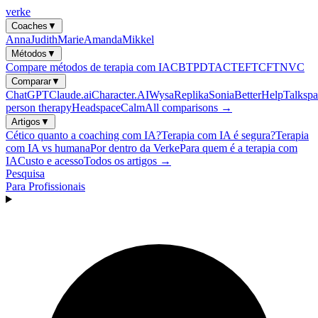
verke
Coaches
▼
Anna
Judith
Marie
Amanda
Mikkel
Métodos
▼
Compare métodos de terapia com IA
CBT
PDT
ACT
EFT
CFT
NVC
Comparar
▼
ChatGPT
Claude.ai
Character.AI
Wysa
Replika
Sonia
BetterHelp
Talkspa
person therapy
Headspace
Calm
All comparisons →
Artigos
▼
Cético quanto a coaching com IA?
Terapia com IA é segura?
Terapia
com IA vs humana
Por dentro da Verke
Para quem é a terapia com
IA
Custo e acesso
Todos os artigos →
Pesquisa
Para Profissionais