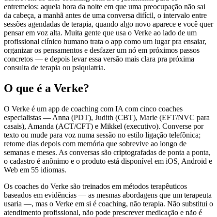
entremeios: aquela hora da noite em que uma preocupação não sai
da cabeça, a manhã antes de uma conversa difícil, o intervalo entre
sessões agendadas de terapia, quando algo novo aparece e você quer
pensar em voz alta. Muita gente que usa o Verke ao lado de um
profissional clínico humano trata o app como um lugar pra ensaiar,
organizar os pensamentos e desfazer um nó em próximos passos
concretos — e depois levar essa versão mais clara pra próxima
consulta de terapia ou psiquiatria.
O que é a Verke?
O Verke é um app de coaching com IA com cinco coaches
especialistas — Anna (PDT), Judith (CBT), Marie (EFT/NVC para
casais), Amanda (ACT/CFT) e Mikkel (executivo). Converse por
texto ou mude para voz numa sessão no estilo ligação telefônica;
retome dias depois com memória que sobrevive ao longo de
semanas e meses. As conversas são criptografadas de ponta a ponta,
o cadastro é anônimo e o produto está disponível em iOS, Android e
Web em 55 idiomas.
Os coaches do Verke são treinados em métodos terapêuticos
baseados em evidências — as mesmas abordagens que um terapeuta
usaria —, mas o Verke em si é coaching, não terapia. Não substitui o
atendimento profissional, não pode prescrever medicação e não é