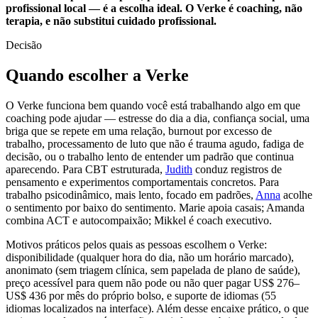
profissional local — é a escolha ideal. O Verke é coaching, não
terapia, e não substitui cuidado profissional.
Decisão
Quando escolher a Verke
O Verke funciona bem quando você está trabalhando algo em que
coaching pode ajudar — estresse do dia a dia, confiança social, uma
briga que se repete em uma relação, burnout por excesso de
trabalho, processamento de luto que não é trauma agudo, fadiga de
decisão, ou o trabalho lento de entender um padrão que continua
aparecendo. Para CBT estruturada,
Judith
conduz registros de
pensamento e experimentos comportamentais concretos. Para
trabalho psicodinâmico, mais lento, focado em padrões,
Anna
acolhe
o sentimento por baixo do sentimento. Marie apoia casais; Amanda
combina ACT e autocompaixão; Mikkel é coach executivo.
Motivos práticos pelos quais as pessoas escolhem o Verke:
disponibilidade (qualquer hora do dia, não um horário marcado),
anonimato (sem triagem clínica, sem papelada de plano de saúde),
preço acessível para quem não pode ou não quer pagar US$ 276–
US$ 436 por mês do próprio bolso, e suporte de idiomas (55
idiomas localizados na interface). Além desse encaixe prático, o que