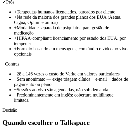
✓
Prós
+
Terapeutas humanos licenciados, pareados por cliente
+
Na rede da maioria dos grandes planos dos EUA (Aetna,
Cigna, Optum e outros)
+
Modalidade separada de psiquiatria para gestão de
medicação
+
HIPAA-compliant; licenciamento por estado dos EUA, por
terapeuta
+
Formato baseado em mensagens, com áudio e vídeo ao vivo
opcionais
−
Contras
−
28 a 146 vezes o custo do Verke em valores particulares
−
Sem anonimato — exige triagem clínica + e-mail + dados de
pagamento ou plano
−
Sessões ao vivo são agendadas, não sob demanda
−
Predominantemente em inglês; cobertura multilíngue
limitada
Decisão
Quando escolher o Talkspace