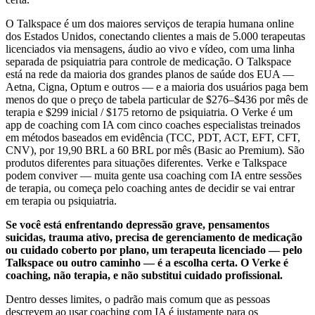
O Talkspace é um dos maiores serviços de terapia humana online
dos Estados Unidos, conectando clientes a mais de 5.000 terapeutas
licenciados via mensagens, áudio ao vivo e vídeo, com uma linha
separada de psiquiatria para controle de medicação. O Talkspace
está na rede da maioria dos grandes planos de saúde dos EUA —
Aetna, Cigna, Optum e outros — e a maioria dos usuários paga bem
menos do que o preço de tabela particular de $276–$436 por mês de
terapia e $299 inicial / $175 retorno de psiquiatria. O Verke é um
app de coaching com IA com cinco coaches especialistas treinados
em métodos baseados em evidência (TCC, PDT, ACT, EFT, CFT,
CNV), por 19,90 BRL a 60 BRL por mês (Basic ao Premium). São
produtos diferentes para situações diferentes. Verke e Talkspace
podem conviver — muita gente usa coaching com IA entre sessões
de terapia, ou começa pelo coaching antes de decidir se vai entrar
em terapia ou psiquiatria.
Se você está enfrentando depressão grave, pensamentos
suicidas, trauma ativo, precisa de gerenciamento de medicação
ou cuidado coberto por plano, um terapeuta licenciado — pelo
Talkspace ou outro caminho — é a escolha certa. O Verke é
coaching, não terapia, e não substitui cuidado profissional.
Dentro desses limites, o padrão mais comum que as pessoas
descrevem ao usar coaching com IA é justamente para os