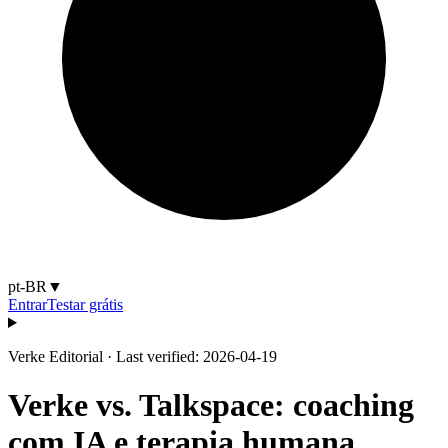
pt-BR
▼
Entrar
Testar grátis
Verke Editorial
·
Last verified: 2026-04-19
Verke vs. Talkspace: coaching
com IA e terapia humana