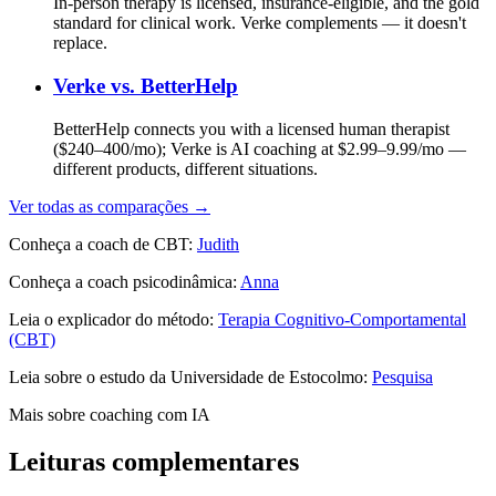
In-person therapy is licensed, insurance-eligible, and the gold
standard for clinical work. Verke complements — it doesn't
replace.
Verke vs.
BetterHelp
BetterHelp connects you with a licensed human therapist
($240–400/mo); Verke is AI coaching at $2.99–9.99/mo —
different products, different situations.
Ver todas as comparações →
Conheça a coach de CBT:
Judith
Conheça a coach psicodinâmica:
Anna
Leia o explicador do método:
Terapia Cognitivo-Comportamental
(CBT)
Leia sobre o estudo da Universidade de Estocolmo:
Pesquisa
Mais sobre coaching com IA
Leituras complementares