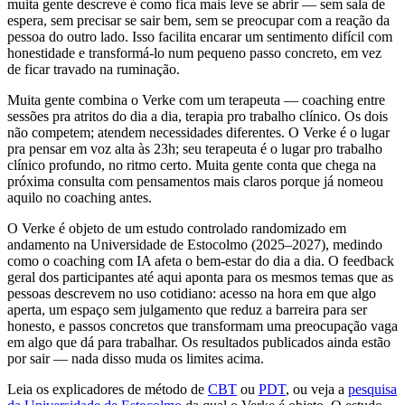
muita gente descreve é como fica mais leve se abrir — sem sala de
espera, sem precisar se sair bem, sem se preocupar com a reação da
pessoa do outro lado. Isso facilita encarar um sentimento difícil com
honestidade e transformá-lo num pequeno passo concreto, em vez
de ficar travado na ruminação.
Muita gente combina o Verke com um terapeuta — coaching entre
sessões pra atritos do dia a dia, terapia pro trabalho clínico. Os dois
não competem; atendem necessidades diferentes. O Verke é o lugar
pra pensar em voz alta às 23h; seu terapeuta é o lugar pro trabalho
clínico profundo, no ritmo certo. Muita gente conta que chega na
próxima consulta com pensamentos mais claros porque já nomeou
aquilo no coaching antes.
O Verke é objeto de um estudo controlado randomizado em
andamento na Universidade de Estocolmo (2025–2027), medindo
como o coaching com IA afeta o bem-estar do dia a dia. O feedback
geral dos participantes até aqui aponta para os mesmos temas que as
pessoas descrevem no uso cotidiano: acesso na hora em que algo
aperta, um espaço sem julgamento que reduz a barreira para ser
honesto, e passos concretos que transformam uma preocupação vaga
em algo que dá para trabalhar. Os resultados publicados ainda estão
por sair — nada disso muda os limites acima.
Leia os explicadores de método de
CBT
ou
PDT
, ou veja a
pesquisa