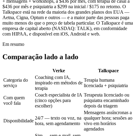
+ mensagens + workshops, a $436 por mês, com terapia de casal a
$436 por mês e psiquiatria a $299 na inicial / $175 no retorno. O
Talkspace está na rede da maioria dos grandes planos dos EUA —
Aetna, Cigna, Optum e outros — e a maior parte das pessoas paga
muito menos do que o preço de tabela particular. O Talkspace é uma
empresa de capital aberto (NASDAQ: TALK), em conformidade
com HIPAA, e disponível em iOS, Android e web.
Em resumo
Comparação lado a lado
Verke
Talkspace
Coaching com IA,
Categoria do
Terapia humana
inspirado em métodos de
serviço
licenciada + psiquiatria
terapia
Coach especialista de IA
Terapeuta licenciado ou
Com quem
(cinco opções para
psiquiatra encaminhado
você fala
escolher)
depois da triagem
Mensagens assíncronas a
24/7 — texto ou voz, na
qualquer hora; sessões ao
Disponibilidade
hora, sem agendamento
vivo em horários
agendados
Sim — sem e-mail, sem