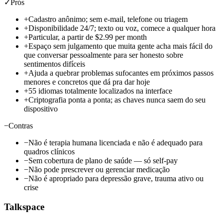
✓
Prós
+
Cadastro anônimo; sem e-mail, telefone ou triagem
+
Disponibilidade 24/7; texto ou voz, comece a qualquer hora
+
Particular, a partir de
$2.99 per month
+
Espaço sem julgamento que muita gente acha mais fácil do
que conversar pessoalmente para ser honesto sobre
sentimentos difíceis
+
Ajuda a quebrar problemas sufocantes em próximos passos
menores e concretos que dá pra dar hoje
+
55 idiomas totalmente localizados na interface
+
Criptografia ponta a ponta; as chaves nunca saem do seu
dispositivo
−
Contras
−
Não é terapia humana licenciada e não é adequado para
quadros clínicos
−
Sem cobertura de plano de saúde — só self-pay
−
Não pode prescrever ou gerenciar medicação
−
Não é apropriado para depressão grave, trauma ativo ou
crise
Talkspace