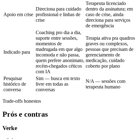
Terapeuta licenciado
Direciona para cuidado
dentro da assinatura; em
Apoio em crise
profissional e linhas de
caso de crise, ainda
crise
direciona para serviços
de emergência
Coaching pro dia a dia,
suporte entre sessões,
Terapia ativa pra quadros
momentos de
graves ou complexos,
madrugada em que algo
pessoas que precisam de
Indicado para
incomoda e não passa,
gerenciamento de
quem prefere anonimato,
medicação, cuidado
recém-chegados céticos
coberto por plano
com IA
Pesquisar
Sim — busca em texto
N/A — sessões com
histórico de
livre em todas as
terapeuta humano
conversa
conversas
Trade-offs honestos
Prós e contras
Verke