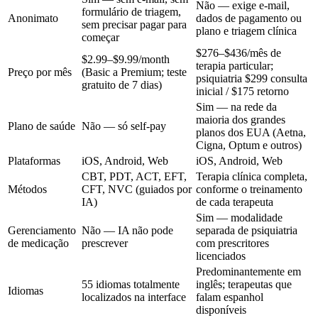
Não — exige e-mail,
formulário de triagem,
Anonimato
dados de pagamento ou
sem precisar pagar para
plano e triagem clínica
começar
$276–$436/mês
de
$2.99–$9.99/month
terapia particular;
Preço por mês
(Basic a Premium; teste
psiquiatria
$299
consulta
gratuito de 7 dias)
inicial /
$175
retorno
Sim — na rede da
maioria dos grandes
Plano de saúde
Não — só self-pay
planos dos EUA (Aetna,
Cigna, Optum e outros)
Plataformas
iOS, Android, Web
iOS, Android, Web
CBT, PDT, ACT, EFT,
Terapia clínica completa,
Métodos
CFT, NVC (guiados por
conforme o treinamento
IA)
de cada terapeuta
Sim — modalidade
Gerenciamento
Não — IA não pode
separada de psiquiatria
de medicação
prescrever
com prescritores
licenciados
Predominantemente em
55 idiomas totalmente
inglês; terapeutas que
Idiomas
localizados na interface
falam espanhol
disponíveis