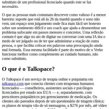
substituto de um profissional licenciado quando este se faz
necessário.
O que as pessoas mais costumam descrever como valioso é a menor
barreira: suporte que está ali às 2h da manhã quando o sono não
vem, um espaço sem julgamento onde fica mais fácil ser honesto
sobre um sentimento difícil e um coach que ajuda a desmembrar um
problema sufocante em passos menores e concretos. Uma reflexão
comum é que algo no ato de digitar ou conversar com uma IA tira o
medo de ser julgado ou de ter que administrar a reação de outra
pessoa, o que facilita colocar em palavras uma preocupação ainda
mal formada. Essa mesma facilidade é parte do motivo de o Verke
funcionar melhor como complemento ao cuidado humano, não
como substituto.
O que é o Talkspace?
O Talkspace é um serviço de terapia online e psiquiatria em
talkspace.com
que conecta clientes com terapeutas humanos
licenciados — conselheiros, assistentes sociais e psicólogos
licenciados por estado nos EUA — e, separadamente, com
prescritores psiquiátricos pra gerenciamento de medicação. Os
clientes são pareados depois de um questionário de triagem clínica;
os planos de terapia vão de só mensagens, a $276 por mês, até vídeo