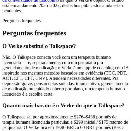
da Universidade de Estocolmo
da qual o Verke é objeto. O estudo
está em andamento 2025–2027; desfechos publicados ainda estão
pendentes.
Perguntas frequentes
Perguntas frequentes
O Verke substitui o Talkspace?
Não. O Talkspace conecta você com um terapeuta humano
licenciado — e, separadamente, com um psiquiatra pra
gerenciamento de medicação; o Verke é um app de coaching com IA
inspirado nos mesmos métodos baseados em evidência (TCC, PDT,
ACT, EFT, CFT, CNV). Atendem necessidades diferentes. Pra
depressão grave, pensamentos suicidas, trauma ativo, gerenciamento
de medicação ou cuidado coberto por plano, um terapeuta humano
licenciado é a escolha certa.
Quanto mais barato é o Verke do que o Talkspace?
O Talkspace sai por aproximadamente $276–$436 por mês de
terapia humana licenciada particular, e $299 inicial / $175 retorno de
psiquiatria. O Verke fica em 19,90 BRL a 60 BRL por mês (Basic