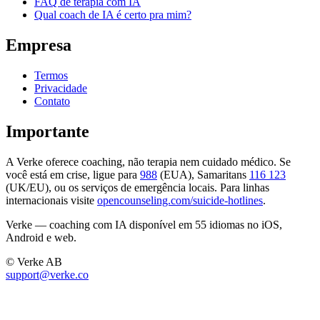
FAQ de terapia com IA
Qual coach de IA é certo pra mim?
Empresa
Termos
Privacidade
Contato
Importante
A Verke oferece coaching, não terapia nem cuidado médico. Se
você está em crise, ligue para
988
(EUA), Samaritans
116 123
(UK/EU), ou os serviços de emergência locais. Para linhas
internacionais visite
opencounseling.com/suicide-hotlines
.
Verke — coaching com IA disponível em 55 idiomas no iOS,
Android e web.
© Verke AB
support@verke.co