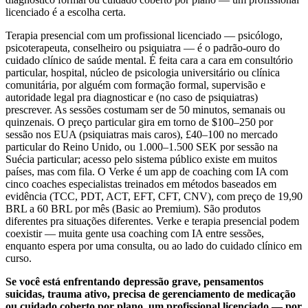
licenciado é a escolha certa.
Terapia presencial com um profissional licenciado — psicólogo,
psicoterapeuta, conselheiro ou psiquiatra — é o padrão-ouro do
cuidado clínico de saúde mental. É feita cara a cara em consultório
particular, hospital, núcleo de psicologia universitário ou clínica
comunitária, por alguém com formação formal, supervisão e
autoridade legal pra diagnosticar e (no caso de psiquiatras)
prescrever. As sessões costumam ser de 50 minutos, semanais ou
quinzenais. O preço particular gira em torno de
$100–250
por
sessão nos EUA (psiquiatras mais caros),
£40–100
no mercado
particular do Reino Unido, ou
1.000–1.500 SEK
por sessão na
Suécia particular; acesso pelo sistema público existe em muitos
países, mas com fila. O Verke é um app de coaching com IA com
cinco coaches especialistas treinados em métodos baseados em
evidência (TCC, PDT, ACT, EFT, CFT, CNV), com preço de
19,90
BRL a 60 BRL
por mês (Basic ao Premium). São produtos
diferentes pra situações diferentes. Verke e terapia presencial podem
coexistir — muita gente usa coaching com IA entre sessões,
enquanto espera por uma consulta, ou ao lado do cuidado clínico em
curso.
Se você está enfrentando depressão grave, pensamentos
suicidas, trauma ativo, precisa de gerenciamento de medicação
ou cuidado coberto por plano, um profissional licenciado — por