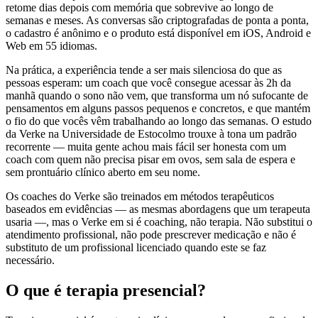
retome dias depois com memória que sobrevive ao longo de
semanas e meses. As conversas são criptografadas de ponta a ponta,
o cadastro é anônimo e o produto está disponível em iOS, Android e
Web em 55 idiomas.
Na prática, a experiência tende a ser mais silenciosa do que as
pessoas esperam: um coach que você consegue acessar às 2h da
manhã quando o sono não vem, que transforma um nó sufocante de
pensamentos em alguns passos pequenos e concretos, e que mantém
o fio do que vocês vêm trabalhando ao longo das semanas. O estudo
da Verke na Universidade de Estocolmo trouxe à tona um padrão
recorrente — muita gente achou mais fácil ser honesta com um
coach com quem não precisa pisar em ovos, sem sala de espera e
sem prontuário clínico aberto em seu nome.
Os coaches do Verke são treinados em métodos terapêuticos
baseados em evidências — as mesmas abordagens que um terapeuta
usaria —, mas o Verke em si é coaching, não terapia. Não substitui o
atendimento profissional, não pode prescrever medicação e não é
substituto de um profissional licenciado quando este se faz
necessário.
O que é terapia presencial?