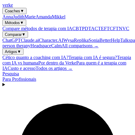
verke
Coaches
▼
Anna
Judith
Marie
Amanda
Mikkel
Métodos
▼
Compare métodos de terapia com IA
CBT
PDT
ACT
EFT
CFT
NVC
Comparar
▼
ChatGPT
Claude.ai
Character.AI
Wysa
Replika
Sonia
BetterHelp
Talkspa
person therapy
Headspace
Calm
All comparisons →
Artigos
▼
Cético quanto a coaching com IA?
Terapia com IA é segura?
Terapia
com IA vs humana
Por dentro da Verke
Para quem é a terapia com
IA
Custo e acesso
Todos os artigos →
Pesquisa
Para Profissionais