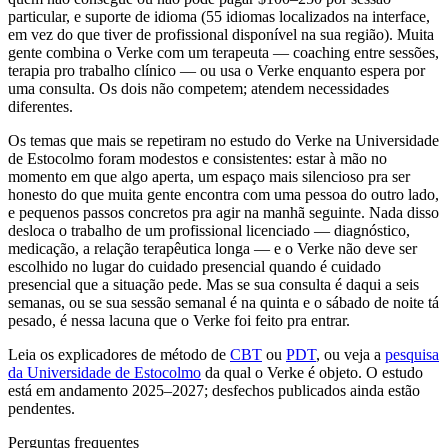
particular, e suporte de idioma (55 idiomas localizados na interface,
em vez do que tiver de profissional disponível na sua região). Muita
gente combina o Verke com um terapeuta — coaching entre sessões,
terapia pro trabalho clínico — ou usa o Verke enquanto espera por
uma consulta. Os dois não competem; atendem necessidades
diferentes.
Os temas que mais se repetiram no estudo do Verke na Universidade
de Estocolmo foram modestos e consistentes: estar à mão no
momento em que algo aperta, um espaço mais silencioso pra ser
honesto do que muita gente encontra com uma pessoa do outro lado,
e pequenos passos concretos pra agir na manhã seguinte. Nada disso
desloca o trabalho de um profissional licenciado — diagnóstico,
medicação, a relação terapêutica longa — e o Verke não deve ser
escolhido no lugar do cuidado presencial quando é cuidado
presencial que a situação pede. Mas se sua consulta é daqui a seis
semanas, ou se sua sessão semanal é na quinta e o sábado de noite tá
pesado, é nessa lacuna que o Verke foi feito pra entrar.
Leia os explicadores de método de
CBT
ou
PDT
, ou veja a
pesquisa
da Universidade de Estocolmo
da qual o Verke é objeto. O estudo
está em andamento 2025–2027; desfechos publicados ainda estão
pendentes.
Perguntas frequentes