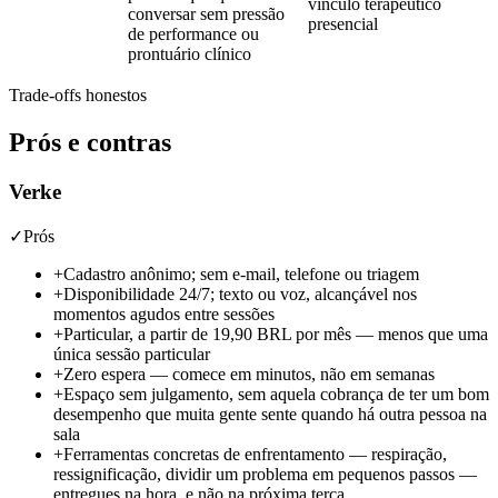
vínculo terapêutico
conversar sem pressão
presencial
de performance ou
prontuário clínico
Trade-offs honestos
Prós e contras
Verke
✓
Prós
+
Cadastro anônimo; sem e-mail, telefone ou triagem
+
Disponibilidade 24/7; texto ou voz, alcançável nos
momentos agudos entre sessões
+
Particular, a partir de
19,90 BRL por mês
— menos que uma
única sessão particular
+
Zero espera — comece em minutos, não em semanas
+
Espaço sem julgamento, sem aquela cobrança de ter um bom
desempenho que muita gente sente quando há outra pessoa na
sala
+
Ferramentas concretas de enfrentamento — respiração,
ressignificação, dividir um problema em pequenos passos —
entregues na hora, e não na próxima terça