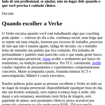
lado de um profissional, se ajudar, não no lugar dele quando o
que você precisa é cuidado clínico.
Decisão
Quando escolher a Verke
O Verke encaixa quando você está trabalhando algo que coaching
pode ajudar — estresse do dia a dia, confiança social, uma briga que
se repete em uma relação, burnout por excesso de trabalho, processo
de luto que não é trauma agudo, fadiga de decisão, ou o trabalho
lento de entender um padrão que fica voltando. Pra trabalho de
profundidade e padrões mais parecido com o que muita gente busca
em psicoterapia presencial,
Anna
acolhe o sentimento por baixo do
sentimento, na tradição psicodinâmica. Pra TCC estruturada,
Judith
conduz registros de pensamentos e experimentos comportamentais
concretos. Marie acompanha casais; Amanda mistura ACT e
autocompaixão; Mikkel é coach executivo.
Razões práticas pelas quais as pessoas escolhem o Verke ao lado ou
no lugar da terapia presencial: disponibilidade (qualquer hora do dia,
não um horário semanal), zero espera (começa hoje à noite, não
daqui a seis semanas), anonimato (sem ficha de triagem, sem
papelada de plano, sem prontuário clínico), preço acessível pra
quem não consegue ou não pode pagar
$100–250
por sessão