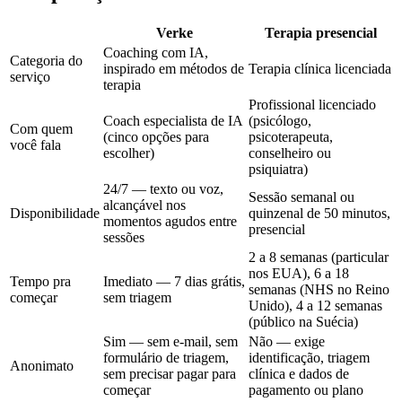
Verke
Terapia presencial
Coaching com IA,
Categoria do
inspirado em métodos de
Terapia clínica licenciada
serviço
terapia
Profissional licenciado
Coach especialista de IA
(psicólogo,
Com quem
(cinco opções para
psicoterapeuta,
você fala
escolher)
conselheiro ou
psiquiatra)
24/7 — texto ou voz,
Sessão semanal ou
alcançável nos
Disponibilidade
quinzenal de 50 minutos,
momentos agudos entre
presencial
sessões
2 a 8 semanas
(particular
nos EUA),
6 a 18
Tempo pra
Imediato — 7 dias grátis,
semanas
(NHS no Reino
começar
sem triagem
Unido),
4 a 12 semanas
(público na Suécia)
Sim — sem e-mail, sem
Não — exige
formulário de triagem,
identificação, triagem
Anonimato
sem precisar pagar para
clínica e dados de
começar
pagamento ou plano