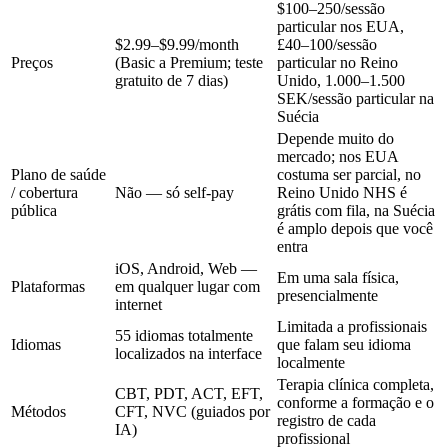
$100–250/sessão
particular nos EUA,
$2.99–$9.99/month
£40–100/sessão
Preços
(Basic a Premium; teste
particular no Reino
gratuito de 7 dias)
Unido,
1.000–1.500
SEK/sessão
particular na
Suécia
Depende muito do
mercado; nos EUA
Plano de saúde
costuma ser parcial, no
/ cobertura
Não — só self-pay
Reino Unido NHS é
pública
grátis com fila, na Suécia
é amplo depois que você
entra
iOS, Android, Web —
Em uma sala física,
Plataformas
em qualquer lugar com
presencialmente
internet
Limitada a profissionais
55 idiomas totalmente
Idiomas
que falam seu idioma
localizados na interface
localmente
Terapia clínica completa,
CBT, PDT, ACT, EFT,
conforme a formação e o
Métodos
CFT, NVC (guiados por
registro de cada
IA)
profissional