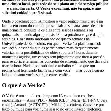
uma clínica local, pela rede do seu plano ou pelo serviço público
— é a escolha certa. O Verke é coaching, não terapia, e não
substitui cuidado profissional.
Onde o coaching com IA mostrou o valor prático mais claro é na
lacuna em torno do cuidado presencial: as semanas antes de abrir
uma primeira consulta, e os dias entre sessões semanais ou
quinzenais, quando algo aperta às 23h e a próxima vaga é daqui a
seis dias. Um estudo randomizado de quatro semanas na
Universidade de Estocolmo, em que o Verke é a plataforma sob
avaliação, descobriu que os participantes mais frequentemente
valorizaram a possibilidade de obter suporte 24 horas durante
momentos agudos, um espaço sem julgamento que tirou a pressão
para se abrir, e ferramentas concretas de enfrentamento que dava pra
usar na hora. Nada disso substitui o trabalho clínico que um
profissional licenciado faz na sala com você — mas pode ficar ao
lado, enquanto você espera, e entre sessões.
O que é a Verke?
O Verke é um app de coaching com IA com cinco coaches
especialistas — Anna (PDT), Judith (CBT), Marie (EFT/NVC para
casais), Amanda (ACT/CFT) e Mikkel (executivo). Converse por
texto ou mude para voz numa sessão no estilo ligação telefônica;