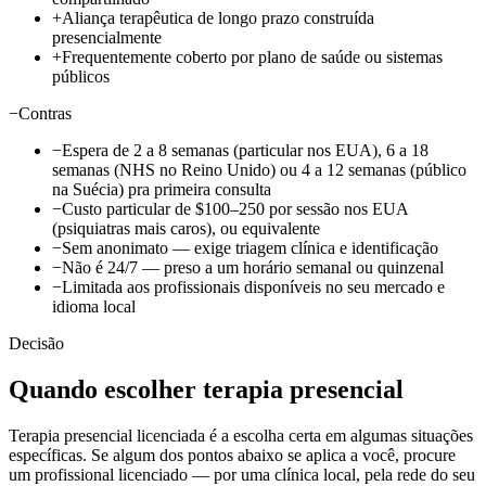
+
Aliança terapêutica de longo prazo construída
presencialmente
+
Frequentemente coberto por plano de saúde ou sistemas
públicos
−
Contras
−
Espera de
2 a 8 semanas
(particular nos EUA),
6 a 18
semanas
(NHS no Reino Unido) ou
4 a 12 semanas
(público
na Suécia) pra primeira consulta
−
Custo particular de
$100–250
por sessão nos EUA
(psiquiatras mais caros), ou equivalente
−
Sem anonimato — exige triagem clínica e identificação
−
Não é 24/7 — preso a um horário semanal ou quinzenal
−
Limitada aos profissionais disponíveis no seu mercado e
idioma local
Decisão
Quando escolher terapia presencial
Terapia presencial licenciada é a escolha certa em algumas situações
específicas. Se algum dos pontos abaixo se aplica a você, procure
um profissional licenciado — por uma clínica local, pela rede do seu