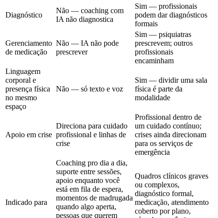
Sim — profissionais
Não — coaching com
Diagnóstico
podem dar diagnósticos
IA não diagnostica
formais
Sim — psiquiatras
Gerenciamento
Não — IA não pode
prescrevem; outros
de medicação
prescrever
profissionais
encaminham
Linguagem
corporal e
Sim — dividir uma sala
presença física
Não — só texto e voz
física é parte da
no mesmo
modalidade
espaço
Profissional dentro de
Direciona para cuidado
um cuidado contínuo;
Apoio em crise
profissional e linhas de
crises ainda direcionam
crise
para os serviços de
emergência
Coaching pro dia a dia,
suporte entre sessões,
Quadros clínicos graves
apoio enquanto você
ou complexos,
está em fila de espera,
diagnóstico formal,
momentos de madrugada
Indicado para
medicação, atendimento
quando algo aperta,
coberto por plano,
pessoas que querem