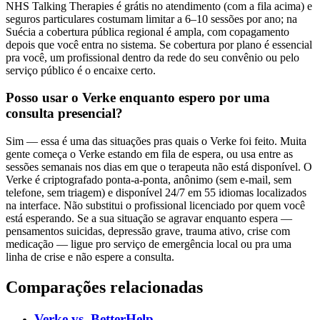
NHS Talking Therapies é grátis no atendimento (com a fila acima) e
seguros particulares costumam limitar a 6–10 sessões por ano; na
Suécia a cobertura pública regional é ampla, com copagamento
depois que você entra no sistema. Se cobertura por plano é essencial
pra você, um profissional dentro da rede do seu convênio ou pelo
serviço público é o encaixe certo.
Posso usar o Verke enquanto espero por uma
consulta presencial?
Sim — essa é uma das situações pras quais o Verke foi feito. Muita
gente começa o Verke estando em fila de espera, ou usa entre as
sessões semanais nos dias em que o terapeuta não está disponível. O
Verke é criptografado ponta-a-ponta, anônimo (sem e-mail, sem
telefone, sem triagem) e disponível 24/7 em 55 idiomas localizados
na interface. Não substitui o profissional licenciado por quem você
está esperando. Se a sua situação se agravar enquanto espera —
pensamentos suicidas, depressão grave, trauma ativo, crise com
medicação — ligue pro serviço de emergência local ou pra uma
linha de crise e não espere a consulta.
Comparações relacionadas
Verke vs.
BetterHelp