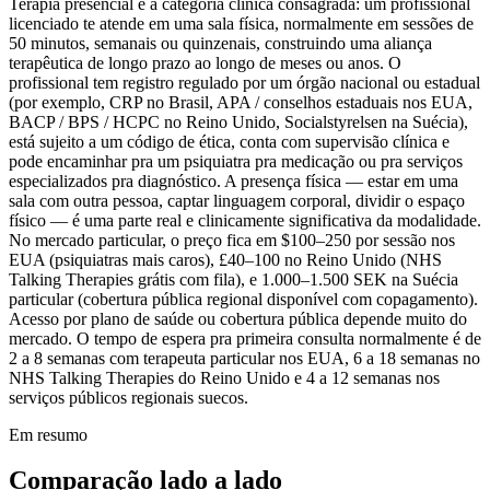
Terapia presencial é a categoria clínica consagrada: um profissional
licenciado te atende em uma sala física, normalmente em sessões de
50 minutos, semanais ou quinzenais, construindo uma aliança
terapêutica de longo prazo ao longo de meses ou anos. O
profissional tem registro regulado por um órgão nacional ou estadual
(por exemplo, CRP no Brasil, APA / conselhos estaduais nos EUA,
BACP / BPS / HCPC no Reino Unido, Socialstyrelsen na Suécia),
está sujeito a um código de ética, conta com supervisão clínica e
pode encaminhar pra um psiquiatra pra medicação ou pra serviços
especializados pra diagnóstico. A presença física — estar em uma
sala com outra pessoa, captar linguagem corporal, dividir o espaço
físico — é uma parte real e clinicamente significativa da modalidade.
No mercado particular, o preço fica em
$100–250
por sessão nos
EUA (psiquiatras mais caros),
£40–100
no Reino Unido (NHS
Talking Therapies grátis com fila), e
1.000–1.500 SEK
na Suécia
particular (cobertura pública regional disponível com copagamento).
Acesso por plano de saúde ou cobertura pública depende muito do
mercado. O tempo de espera pra primeira consulta normalmente é de
2 a 8 semanas
com terapeuta particular nos EUA,
6 a 18 semanas
no
NHS Talking Therapies do Reino Unido e
4 a 12 semanas
nos
serviços públicos regionais suecos.
Em resumo
Comparação lado a lado