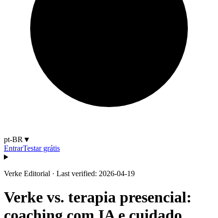
pt-BR
▼
Entrar
Testar grátis
Verke Editorial
·
Last verified: 2026-04-19
Verke vs. terapia presencial:
coaching com IA e cuidado