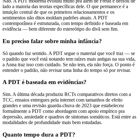
Não. A PDT moderna evoluiu muito pra além de Freud e deixou de
lado a maioria das teorias específicas dele. O que permanece é a
intuição central de que os primeiros relacionamentos e os
sentimentos não ditos moldam padrões atuais. A PDT
contemporânea é estruturada, com tempo definido e baseada em
evidência — bem diferente do estereótipo do divã sem fim.
Eu preciso falar sobre minha infância?
Só quando faz sentido. A PDT segue o material que você traz — se
o padrão que você está notando tem raízes mais antigas na sua vida,
a Anna traz isso com cuidado. Se não tem, ela não força. O ponto é
entender o padrão, não revisar uma linha do tempo só por revisar.
A PDT é baseada em evidências?
Sim. A última década produziu RCTs comparativos diretos com a
TCC, ensaios entregues pela internet com tamanhos de efeito
grandes e uma revisão guarda-chuva de 2023 que estabeleceu
formalmente a PDT como abordagem com apoio empírico pra
depressão, ansiedade e quadros de sintomas somáticos. Está entre as
modalidades de profundidade mais bem estudadas.
Quanto tempo dura a PDT?