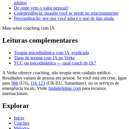
adultos
De onde vem o valor pessoal?
Codependência: quando você se perde no relacionamento
Procrastinação: por que você adia e o que de fato ajuda
Mais sobre coaching com IA
Leituras complementares
Terapia psicodinâmica com IA, explicada
Tipos de terapia com IA no Verke
TCC ou psicodinâmica — qual coach de IA?
A Verke oferece coaching, não terapia nem cuidado médico.
Resultados variam de pessoa pra pessoa. Se você está em crise, ligue
para
988
(US),
116 123
(UK/EU, Samaritans),
ou os serviços de
emergência locais. Visite
findahelpline.com
para recursos
internacionais.
Explorar
Início
Coaches
Métodos