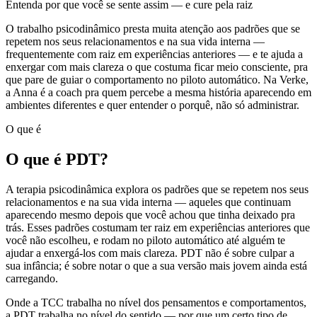
Entenda por que você se sente assim — e cure pela raiz
O trabalho psicodinâmico presta muita atenção aos padrões que se
repetem nos seus relacionamentos e na sua vida interna —
frequentemente com raiz em experiências anteriores — e te ajuda a
enxergar com mais clareza o que costuma ficar meio consciente, pra
que pare de guiar o comportamento no piloto automático. Na Verke,
a Anna é a coach pra quem percebe a mesma história aparecendo em
ambientes diferentes e quer entender o porquê, não só administrar.
O que é
O que é PDT?
A terapia psicodinâmica explora os padrões que se repetem nos seus
relacionamentos e na sua vida interna — aqueles que continuam
aparecendo mesmo depois que você achou que tinha deixado pra
trás. Esses padrões costumam ter raiz em experiências anteriores que
você não escolheu, e rodam no piloto automático até alguém te
ajudar a enxergá-los com mais clareza. PDT não é sobre culpar a
sua infância; é sobre notar o que a sua versão mais jovem ainda está
carregando.
Onde a TCC trabalha no nível dos pensamentos e comportamentos,
a PDT trabalha no nível do sentido — por que um certo tipo de