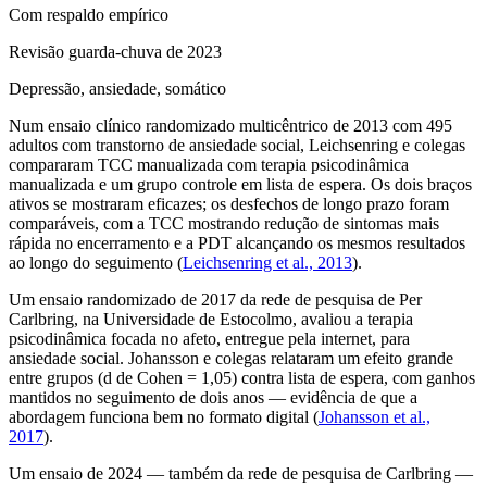
Com respaldo empírico
Revisão guarda-chuva de 2023
Depressão, ansiedade, somático
Num ensaio clínico randomizado multicêntrico de 2013 com 495
adultos com transtorno de ansiedade social, Leichsenring e colegas
compararam TCC manualizada com terapia psicodinâmica
manualizada e um grupo controle em lista de espera. Os dois braços
ativos se mostraram eficazes; os desfechos de longo prazo foram
comparáveis, com a TCC mostrando redução de sintomas mais
rápida no encerramento e a PDT alcançando os mesmos resultados
ao longo do seguimento
(
Leichsenring et al., 2013
).
Um ensaio randomizado de 2017 da rede de pesquisa de Per
Carlbring, na Universidade de Estocolmo, avaliou a terapia
psicodinâmica focada no afeto, entregue pela internet, para
ansiedade social. Johansson e colegas relataram um efeito grande
entre grupos (d de Cohen = 1,05) contra lista de espera, com ganhos
mantidos no seguimento de dois anos — evidência de que a
abordagem funciona bem no formato digital
(
Johansson et al.,
2017
).
Um ensaio de 2024 — também da rede de pesquisa de Carlbring —