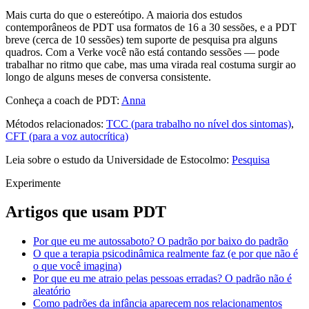
Mais curta do que o estereótipo. A maioria dos estudos
contemporâneos de PDT usa formatos de 16 a 30 sessões, e a PDT
breve (cerca de 10 sessões) tem suporte de pesquisa pra alguns
quadros. Com a Verke você não está contando sessões — pode
trabalhar no ritmo que cabe, mas uma virada real costuma surgir ao
longo de alguns meses de conversa consistente.
Conheça a coach de PDT:
Anna
Métodos relacionados:
TCC (para trabalho no nível dos sintomas)
,
CFT (para a voz autocrítica)
Leia sobre o estudo da Universidade de Estocolmo:
Pesquisa
Experimente
Artigos que usam PDT
Por que eu me autossaboto? O padrão por baixo do padrão
O que a terapia psicodinâmica realmente faz (e por que não é
o que você imagina)
Por que eu me atraio pelas pessoas erradas? O padrão não é
aleatório
Como padrões da infância aparecem nos relacionamentos