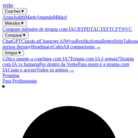
verke
Coaches
▼
Anna
Judith
Marie
Amanda
Mikkel
Métodos
▼
Compare métodos de terapia com IA
CBT
PDT
ACT
EFT
CFT
NVC
Comparar
▼
ChatGPT
Claude.ai
Character.AI
Wysa
Replika
Sonia
BetterHelp
Talkspa
person therapy
Headspace
Calm
All comparisons →
Artigos
▼
Cético quanto a coaching com IA?
Terapia com IA é segura?
Terapia
com IA vs humana
Por dentro da Verke
Para quem é a terapia com
IA
Custo e acesso
Todos os artigos →
Pesquisa
Para Profissionais