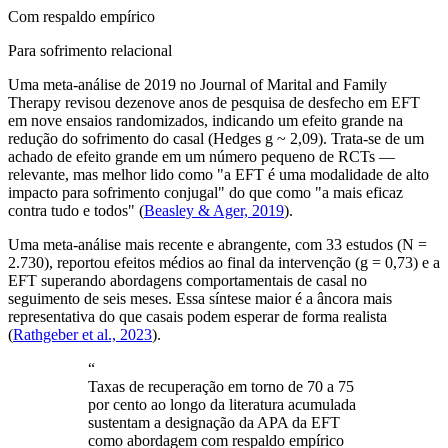
Com respaldo empírico
Para sofrimento relacional
Uma meta-análise de 2019 no Journal of Marital and Family
Therapy revisou dezenove anos de pesquisa de desfecho em EFT
em nove ensaios randomizados, indicando um efeito grande na
redução do sofrimento do casal (Hedges g ~ 2,09). Trata-se de um
achado de efeito grande em um número pequeno de RCTs —
relevante, mas melhor lido como "a EFT é uma modalidade de alto
impacto para sofrimento conjugal" do que como "a mais eficaz
contra tudo e todos"
(
Beasley & Ager, 2019
).
Uma meta-análise mais recente e abrangente, com 33 estudos (N =
2.730), reportou efeitos médios ao final da intervenção (g = 0,73) e a
EFT superando abordagens comportamentais de casal no
seguimento de seis meses. Essa síntese maior é a âncora mais
representativa do que casais podem esperar de forma realista
(
Rathgeber et al., 2023
).
“
Taxas de recuperação em torno de 70 a 75
por cento ao longo da literatura acumulada
sustentam a designação da APA da EFT
como abordagem com respaldo empírico