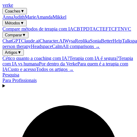
verke
Coaches
▼
Anna
Judith
Marie
Amanda
Mikkel
Métodos
▼
Compare métodos de terapia com IA
CBT
PDT
ACT
EFT
CFT
NVC
Comparar
▼
ChatGPT
Claude.ai
Character.AI
Wysa
Replika
Sonia
BetterHelp
Talkspa
person therapy
Headspace
Calm
All comparisons →
Artigos
▼
Cético quanto a coaching com IA?
Terapia com IA é segura?
Terapia
com IA vs humana
Por dentro da Verke
Para quem é a terapia com
IA
Custo e acesso
Todos os artigos →
Pesquisa
Para Profissionais