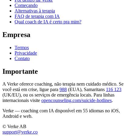
Começando
Alternativas à terapia
FAQ de terapia com IA
Qual coach de IA é certo pra mim?
Empresa
Termos
Privacidade
Contato
Importante
A Verke oferece coaching, não terapia nem cuidado médico. Se
você está em crise, ligue para
988
(EUA), Samaritans
116 123
(UK/EU), ou os serviços de emergência locais. Para linhas
internacionais visite
opencounseling.com/suicide-hotlines
.
Verke — coaching com IA disponível em 55 idiomas no iOS,
Android e web.
© Verke AB
support@verke.co