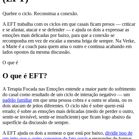
Quebre o ciclo. Reconstrua a conexão.
A EFT trabalha com os ciclos em que casais ficam presos — criticar
e se afastar, atacar e se defender — e ajuda os dois a expressar as
emoções mais delicadas por baixo, para que a conexão se
recomponha em vez de escalar a mesma briga de sempre. Na Verke,
a Marie é a coach para quem ama o outro e continua acabando em
lados opostos da mesma discussão.
O que é
O que é EFT?
A Terapia Focada nas Emoções entende a maior parte do sofrimento
do casal como resultado de um ciclo de interação negativo — um
padrão familiar
em que uma pessoa cobra e a outra se afasta, ou os
dois atacam de jeitos diferentes. O ciclo não é sobre quem está
errado; é sobre as emoções mais delicadas (medo de perder o outro,
sentir-se invisível, sentir-se insuficiente) que ficam logo abaixo da
superfície da discussão de sempre.
A EFT ajuda os dois a nomear o que está por baixo,
dividir isso de
um jeito que o outro consegue de fato ouvir
e responder de formas