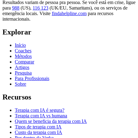
Resultados variam de pessoa pra pessoa. Se você está em crise, ligue
para
988
(US),
116 123
(UK/EU, Samaritans),
ou os serviços de
emergência locais. Visite
findahelpline.com
para recursos
internacionais.
Explorar
Início
Coaches
Métodos
Comparar
Artigos
Pesquisa
Para Profissionais
Sobre
Recursos
Terapia com IA é segura?
Terapia com IA vs humana
Quem se beneficia da terapia com IA
Tipos de terapia com IA
Custo da terapia com IA
Por dentro da Verke