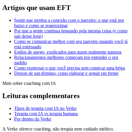
Artigos que usam EFT
Sentir que perdeu a conexão com o parceiro: o que está por
baixo e como se reaproximar
Por que a gente continua brigando pela mesma coisa (e como
sair desse loop)
Como se comunicar melhor com seu parceiro quando você já
está estressado
Estilos de apego, explicados para quem realmente namora
Relacionamentos melhores começam por entender o seu
padrão
Como expressar o que você precisa sem começar uma briga
Depois de um término: como elaborar e seguir em frente
Mais sobre coaching com IA
Leituras complementares
Tipos de terapia com IA no Verke
Terapia com IA vs terapia humana
Por dentro da Verke
A Verke oferece coaching, não terapia nem cuidado médico.