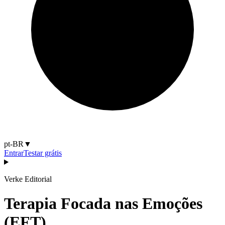
pt-BR
▼
Entrar
Testar grátis
Verke Editorial
Terapia Focada nas Emoções
(EFT)