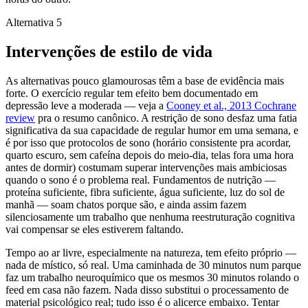
Alternativa 5
Intervenções de estilo de vida
As alternativas pouco glamourosas têm a base de evidência mais
forte. O exercício regular tem efeito bem documentado em
depressão leve a moderada — veja a
Cooney et al., 2013 Cochrane
review
pra o resumo canônico. A restrição de sono desfaz uma fatia
significativa da sua capacidade de regular humor em uma semana, e
é por isso que protocolos de sono (horário consistente pra acordar,
quarto escuro, sem cafeína depois do meio-dia, telas fora uma hora
antes de dormir) costumam superar intervenções mais ambiciosas
quando o sono é o problema real. Fundamentos de nutrição —
proteína suficiente, fibra suficiente, água suficiente, luz do sol de
manhã — soam chatos porque são, e ainda assim fazem
silenciosamente um trabalho que nenhuma reestruturação cognitiva
vai compensar se eles estiverem faltando.
Tempo ao ar livre, especialmente na natureza, tem efeito próprio —
nada de místico, só real. Uma caminhada de 30 minutos num parque
faz um trabalho neuroquímico que os mesmos 30 minutos rolando o
feed em casa não fazem. Nada disso substitui o processamento de
material psicológico real; tudo isso é o alicerce embaixo. Tentar