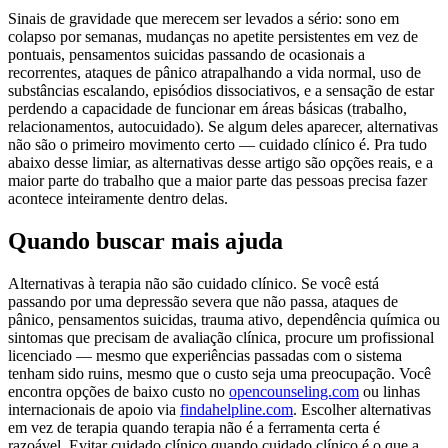
Sinais de gravidade que merecem ser levados a sério: sono em
colapso por semanas, mudanças no apetite persistentes em vez de
pontuais, pensamentos suicidas passando de ocasionais a
recorrentes, ataques de pânico atrapalhando a vida normal, uso de
substâncias escalando, episódios dissociativos, e a sensação de estar
perdendo a capacidade de funcionar em áreas básicas (trabalho,
relacionamentos, autocuidado). Se algum deles aparecer, alternativas
não são o primeiro movimento certo — cuidado clínico é. Pra tudo
abaixo desse limiar, as alternativas desse artigo são opções reais, e a
maior parte do trabalho que a maior parte das pessoas precisa fazer
acontece inteiramente dentro delas.
Quando buscar mais ajuda
Alternativas à terapia não são cuidado clínico. Se você está
passando por uma depressão severa que não passa, ataques de
pânico, pensamentos suicidas, trauma ativo, dependência química ou
sintomas que precisam de avaliação clínica, procure um profissional
licenciado — mesmo que experiências passadas com o sistema
tenham sido ruins, mesmo que o custo seja uma preocupação. Você
encontra opções de baixo custo no
opencounseling.com
ou linhas
internacionais de apoio via
findahelpline.com
. Escolher alternativas
em vez de terapia quando terapia não é a ferramenta certa é
razoável. Evitar cuidado clínico quando cuidado clínico é o que a