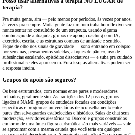
Posso usar alternativas à terapia NO LUGAR de
terapia?
Pra muita gente, sim — pelo menos por períodos, às vezes por anos,
às vezes pra sempre. Muita gente faz um bom trabalho reflexivo sem
nunca sentar no consultório de um terapeuta, usando alguma
combinação de autoajuda, grupos de apoio, coaching com IA,
exercício, escrita, e as estruturas comuns de amizade e sentido.
Fique de olho nos sinais de gravidade — sono entrando em colapso
por semanas, pensamentos suicidas, ataques de pânico, uso de
substâncias escalando, episódios dissociativos — e suba pra cuidado
profissional se eles aparecerem. Fora isso, as alternativas podem ser
a resposta inteira.
Grupos de apoio são seguros?
Os bem estruturados, com normas entre pares e moderadores
treinados, geralmente sim. As tradições dos 12 passos, grupos
ligados à NAMI, grupos de entidades focadas em condições
específicas e programas universitários de aconselhamento entre
pares têm salvaguardas estabelecidas e histórico. Salas de chat sem
moderação, servidores aleatórios no Discord e grupos construídos
em torno de uma única figura carismática são mais variáveis — vale
se aproximar com a mesma cautela que você teria em qualquer
espaço social desestruturado. A pergunta certa não é "isso é seguro"