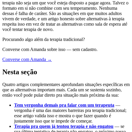
terapia não seja um que você esteja disposto a pagar agora. Talvez o
formato em si não combine com seu temperamento. Nenhuma
dessas é falha de caráter. São as situações em que muitos adultos
vivem de verdade, e um artigo honesto sobre alternativas à terapia
respeita isso em vez de tratar as alternativas como sala de espera até
você tentar terapia de novo.
Procurando algo além da terapia tradicional?
Converse com Amanda sobre isso — sem cadastro.
Converse com Amanda →
Nesta seção
Quatro artigos complementares aprofundam situações específicas em
que as alternativas importam mais. Cada um se sustenta sozinho,
então você pode pular direto pra situação mais próxima da sua:
Tem vergonha demais pra falar com um terapeuta
—
vergonha é uma das maiores barreiras pra terapia tradicional;
esse artigo valida isso e mostra o que fazer quando é
justamente isso que te impede de começar.
Terapia pra quem já tentou terapia e não engatou
— se
sua última tentativa de terapia não engatou, o próximo passo