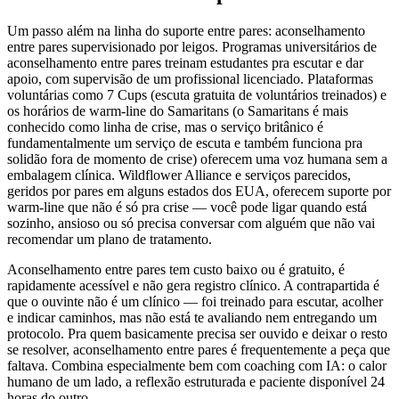
Um passo além na linha do suporte entre pares: aconselhamento
entre pares supervisionado por leigos. Programas universitários de
aconselhamento entre pares treinam estudantes pra escutar e dar
apoio, com supervisão de um profissional licenciado. Plataformas
voluntárias como 7 Cups (escuta gratuita de voluntários treinados) e
os horários de warm-line do Samaritans (o Samaritans é mais
conhecido como linha de crise, mas o serviço britânico é
fundamentalmente um serviço de escuta e também funciona pra
solidão fora de momento de crise) oferecem uma voz humana sem a
embalagem clínica. Wildflower Alliance e serviços parecidos,
geridos por pares em alguns estados dos EUA, oferecem suporte por
warm-line que não é só pra crise — você pode ligar quando está
sozinho, ansioso ou só precisa conversar com alguém que não vai
recomendar um plano de tratamento.
Aconselhamento entre pares tem custo baixo ou é gratuito, é
rapidamente acessível e não gera registro clínico. A contrapartida é
que o ouvinte não é um clínico — foi treinado para escutar, acolher
e indicar caminhos, mas não está te avaliando nem entregando um
protocolo. Pra quem basicamente precisa ser ouvido e deixar o resto
se resolver, aconselhamento entre pares é frequentemente a peça que
faltava. Combina especialmente bem com coaching com IA: o calor
humano de um lado, a reflexão estruturada e paciente disponível 24
horas do outro.