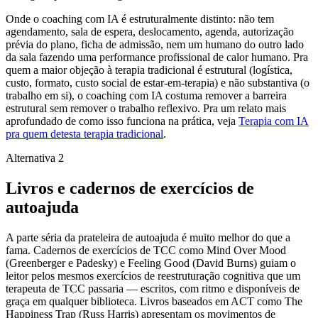
Onde o coaching com IA é estruturalmente distinto: não tem
agendamento, sala de espera, deslocamento, agenda, autorização
prévia do plano, ficha de admissão, nem um humano do outro lado
da sala fazendo uma performance profissional de calor humano. Pra
quem a maior objeção à terapia tradicional é estrutural (logística,
custo, formato, custo social de estar-em-terapia) e não substantiva (o
trabalho em si), o coaching com IA costuma remover a barreira
estrutural sem remover o trabalho reflexivo. Pra um relato mais
aprofundado de como isso funciona na prática, veja
Terapia com IA
pra quem detesta terapia tradicional
.
Alternativa 2
Livros e cadernos de exercícios de
autoajuda
A parte séria da prateleira de autoajuda é muito melhor do que a
fama. Cadernos de exercícios de TCC como Mind Over Mood
(Greenberger e Padesky) e Feeling Good (David Burns) guiam o
leitor pelos mesmos exercícios de reestruturação cognitiva que um
terapeuta de TCC passaria — escritos, com ritmo e disponíveis de
graça em qualquer biblioteca. Livros baseados em ACT como The
Happiness Trap (Russ Harris) apresentam os movimentos de