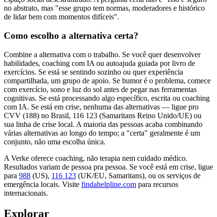
no abstrato, mas "esse grupo tem normas, moderadores e histórico
de lidar bem com momentos difíceis".
Como escolho a alternativa certa?
Combine a alternativa com o trabalho. Se você quer desenvolver
habilidades, coaching com IA ou autoajuda guiada por livro de
exercícios. Se está se sentindo sozinho ou quer experiência
compartilhada, um grupo de apoio. Se humor é o problema, comece
com exercício, sono e luz do sol antes de pegar nas ferramentas
cognitivas. Se está processando algo específico, escrita ou coaching
com IA. Se está em crise, nenhuma das alternativas — ligue pro
CVV (188) no Brasil, 116 123 (Samaritans Reino Unido/UE) ou
sua linha de crise local. A maioria das pessoas acaba combinando
várias alternativas ao longo do tempo; a "certa" geralmente é um
conjunto, não uma escolha única.
A Verke oferece coaching, não terapia nem cuidado médico.
Resultados variam de pessoa pra pessoa. Se você está em crise, ligue
para
988
(US),
116 123
(UK/EU, Samaritans),
ou os serviços de
emergência locais. Visite
findahelpline.com
para recursos
internacionais.
Explorar