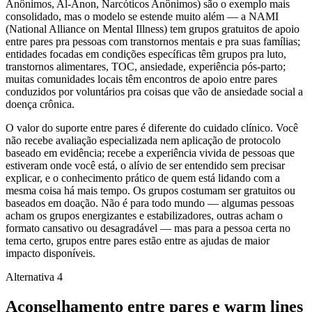
Anônimos, Al-Anon, Narcóticos Anônimos) são o exemplo mais
consolidado, mas o modelo se estende muito além — a NAMI
(National Alliance on Mental Illness) tem grupos gratuitos de apoio
entre pares pra pessoas com transtornos mentais e pra suas famílias;
entidades focadas em condições específicas têm grupos pra luto,
transtornos alimentares, TOC, ansiedade, experiência pós-parto;
muitas comunidades locais têm encontros de apoio entre pares
conduzidos por voluntários pra coisas que vão de ansiedade social a
doença crônica.
O valor do suporte entre pares é diferente do cuidado clínico. Você
não recebe avaliação especializada nem aplicação de protocolo
baseado em evidência; recebe a experiência vivida de pessoas que
estiveram onde você está, o alívio de ser entendido sem precisar
explicar, e o conhecimento prático de quem está lidando com a
mesma coisa há mais tempo. Os grupos costumam ser gratuitos ou
baseados em doação. Não é para todo mundo — algumas pessoas
acham os grupos energizantes e estabilizadores, outras acham o
formato cansativo ou desagradável — mas para a pessoa certa no
tema certo, grupos entre pares estão entre as ajudas de maior
impacto disponíveis.
Alternativa 4
Aconselhamento entre pares e warm lines