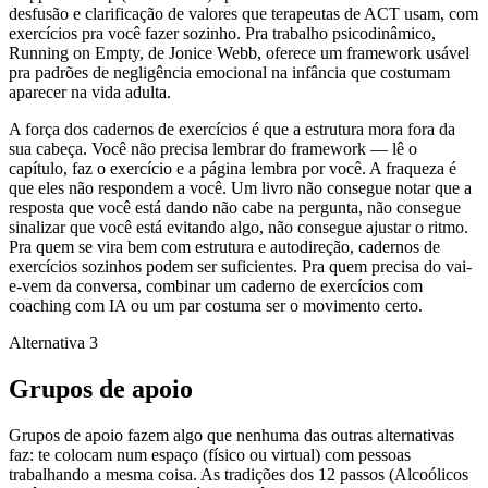
desfusão e clarificação de valores que terapeutas de ACT usam, com
exercícios pra você fazer sozinho. Pra trabalho psicodinâmico,
Running on Empty, de Jonice Webb, oferece um framework usável
pra padrões de negligência emocional na infância que costumam
aparecer na vida adulta.
A força dos cadernos de exercícios é que a estrutura mora fora da
sua cabeça. Você não precisa lembrar do framework — lê o
capítulo, faz o exercício e a página lembra por você. A fraqueza é
que eles não respondem a você. Um livro não consegue notar que a
resposta que você está dando não cabe na pergunta, não consegue
sinalizar que você está evitando algo, não consegue ajustar o ritmo.
Pra quem se vira bem com estrutura e autodireção, cadernos de
exercícios sozinhos podem ser suficientes. Pra quem precisa do vai-
e-vem da conversa, combinar um caderno de exercícios com
coaching com IA ou um par costuma ser o movimento certo.
Alternativa 3
Grupos de apoio
Grupos de apoio fazem algo que nenhuma das outras alternativas
faz: te colocam num espaço (físico ou virtual) com pessoas
trabalhando a mesma coisa. As tradições dos 12 passos (Alcoólicos