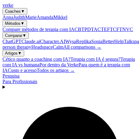
verke
Coaches
▼
Anna
Judith
Marie
Amanda
Mikkel
Métodos
▼
Compare métodos de terapia com IA
CBT
PDT
ACT
EFT
CFT
NVC
Comparar
▼
ChatGPT
Claude.ai
Character.AI
Wysa
Replika
Sonia
BetterHelp
Talkspa
person therapy
Headspace
Calm
All comparisons →
Artigos
▼
Cético quanto a coaching com IA?
Terapia com IA é segura?
Terapia
com IA vs humana
Por dentro da Verke
Para quem é a terapia com
IA
Custo e acesso
Todos os artigos →
Pesquisa
Para Profissionais