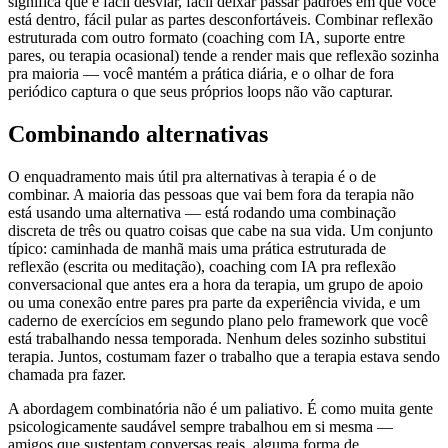
significa que é fácil desviar, fácil deixar passar padrões em que você
está dentro, fácil pular as partes desconfortáveis. Combinar reflexão
estruturada com outro formato (coaching com IA, suporte entre
pares, ou terapia ocasional) tende a render mais que reflexão sozinha
pra maioria — você mantém a prática diária, e o olhar de fora
periódico captura o que seus próprios loops não vão capturar.
Combinando alternativas
O enquadramento mais útil pra alternativas à terapia é o de
combinar. A maioria das pessoas que vai bem fora da terapia não
está usando uma alternativa — está rodando uma combinação
discreta de três ou quatro coisas que cabe na sua vida. Um conjunto
típico: caminhada de manhã mais uma prática estruturada de
reflexão (escrita ou meditação), coaching com IA pra reflexão
conversacional que antes era a hora da terapia, um grupo de apoio
ou uma conexão entre pares pra parte da experiência vivida, e um
caderno de exercícios em segundo plano pelo framework que você
está trabalhando nessa temporada. Nenhum deles sozinho substitui
terapia. Juntos, costumam fazer o trabalho que a terapia estava sendo
chamada pra fazer.
A abordagem combinatória não é um paliativo. É como muita gente
psicologicamente saudável sempre trabalhou em si mesma —
amigos que sustentam conversas reais, alguma forma de