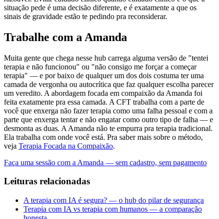
situação pede é uma decisão diferente, e é exatamente a que os
sinais de gravidade estão te pedindo pra reconsiderar.
Trabalhe com a Amanda
Muita gente que chega nesse hub carrega alguma versão de "tentei
terapia e não funcionou" ou "não consigo me forçar a começar
terapia" — e por baixo de qualquer um dos dois costuma ter uma
camada de vergonha ou autocrítica que faz qualquer escolha parecer
um veredito. A abordagem focada em compaixão da Amanda foi
feita exatamente pra essa camada. A CFT trabalha com a parte de
você que enxerga não fazer terapia como uma falha pessoal e com a
parte que enxerga tentar e não engatar como outro tipo de falha — e
desmonta as duas. A Amanda não te empurra pra terapia tradicional.
Ela trabalha com onde você está. Pra saber mais sobre o método,
veja
Terapia Focada na Compaixão
.
Faça uma sessão com a Amanda — sem cadastro, sem pagamento
Leituras relacionadas
A terapia com IA é segura? — o hub do pilar de segurança
Terapia com IA vs terapia com humanos — a comparação
honesta