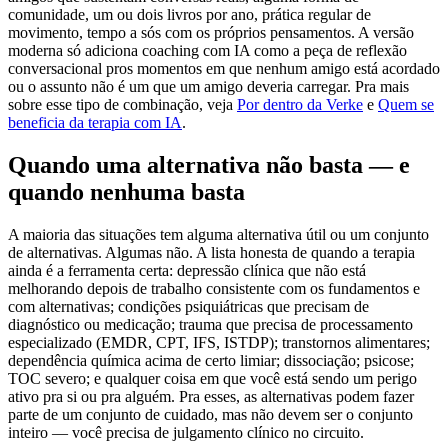
comunidade, um ou dois livros por ano, prática regular de
movimento, tempo a sós com os próprios pensamentos. A versão
moderna só adiciona coaching com IA como a peça de reflexão
conversacional pros momentos em que nenhum amigo está acordado
ou o assunto não é um que um amigo deveria carregar. Pra mais
sobre esse tipo de combinação, veja
Por dentro da Verke
e
Quem se
beneficia da terapia com IA
.
Quando uma alternativa não basta — e
quando nenhuma basta
A maioria das situações tem alguma alternativa útil ou um conjunto
de alternativas. Algumas não. A lista honesta de quando a terapia
ainda é a ferramenta certa: depressão clínica que não está
melhorando depois de trabalho consistente com os fundamentos e
com alternativas; condições psiquiátricas que precisam de
diagnóstico ou medicação; trauma que precisa de processamento
especializado (EMDR, CPT, IFS, ISTDP); transtornos alimentares;
dependência química acima de certo limiar; dissociação; psicose;
TOC severo; e qualquer coisa em que você está sendo um perigo
ativo pra si ou pra alguém. Pra esses, as alternativas podem fazer
parte de um conjunto de cuidado, mas não devem ser o conjunto
inteiro — você precisa de julgamento clínico no circuito.