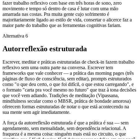
fazer trabalho reflexivo com base em três horas de sono, zero
movimento e tempo só dentro de casa é lutar com uma mão
amarrada nas costas. Pra muita gente cujo sofrimento é
majoritariamente ligado ao estilo de vida, consertar o alicerce faz a
maior parte do trabalho que as ferramentas cognitivas fariam.
Alternativa 6
Autorreflexão estruturada
Escrever, meditar e práticas estruturadas de check-in fazem trabalho
reflexivo sem uma outra parte na conversa. Escrever tem
frameworks que vale conhecer — a prática das morning pages (três
páginas de fluxo de consciência, sem editar), prompts estruturados
como "o que deu certo, o que foi difícil, o que estou carregando", e
o formato "carta pra você mesmo no futuro" que traz à tona decisões
que você vem adiando. Tradições de meditação (Vipassana,
mindfulness secular como o MBSR, prática de bondade amorosa)
oferecem formas estruturadas de notar o que está acontecendo na
sua mente sem agir imediatamente.
A força da autorreflexão estruturada é que a prática é sua — sem
agendamento, sem mensalidade, sem dependência relacional. A
fraqueza é a mesma coisa: ninguém mais está no circuito, o que