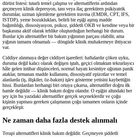
dürüst listesi: tutarlı temel çalışma ve alternatiflerin ardından
geçmeyen klinik depresyon, tanı veya ilaç gerektiren psikiyatrik
durumlar, uzman işlemleme gerektiren travma (EMDR, CPT, IFS,
ISTDP), yeme bozuklukları, belirli bir eşiği aşmış madde
bağımlılığı, dissosiyasyon, psikoz, şiddetli OKB ve kendine veya bir
başkasına aktif olarak tehlike oluşturduğun herhangi bir durum.
Bunlar için alternatifler bir bakım yığınının parçası olabilir, ama
yığının tamamı olmamalı — döngüde klinik muhakemeye ihtiyacın
var.
Ciddiye alınmaya değer ciddiyet işaretleri: haftalardır çöken uyku,
duruma değil kalıcı olarak değişen iştah, geçici olmaktan tekrarlayıcı
hâle gelen intihar düşünceleri, normal hayatı kesintiye uğratan panik
ataklar, tırmanan madde kullanımı, dissosiyatif epizotlar ve temel
alanlarda (iş, ilişkiler, öz-bakım) işlev gösterme yetisini kaybettiğin
hissi. Bunlardan herhangi biri ortaya çıkarsa, alternatifler doğru ilk
hamle değildir — klinik bakım doğru olandır. O eşiğin altındaki her
şey için bu yazıdaki alternatifler gerçek seçeneklerdir ve çoğu
kişinin yapması gereken çalışmanın çoğu tamamen onların içinde
gerçekleşir.
Ne zaman daha fazla destek alınmalı
Terapi alternatifleri klinik bakım değildir. Geçmeyen şiddetli