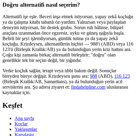
Doğru alternatifi nasıl seçerim?
Alternatifi işe eşle. Beceri inşa etmek istiyorsan, yapay zekâ koçluğu
ya da çalışma kitabı tabanlı öz-yardım. Yalnızsan veya paylaşılan
deneyim istiyorsan, bir destek grubu. Sorun ruh hâlinse, bilişsel
araçlara uzanmadan önce egzersiz, uyku ve güneş ışığıyla başla.
Belirli bir şeyi işlemliyorsan, günlük tutma ya da yapay zekâ
koçluğu. Krizdeysen, alternatiflerin hiçbiri — 988'i (ABD) veya 116
123'ü (Birleşik Krallık/AB) ya da bulunduğun yerin kriz hattını ara.
Çoğu kişi zamanla birkaç alternatifi birleştirir; "doğru" olan
genellikle tek bir seçim değil, bir yığındır.
Verke koçluk sağlar, terapi veya tıbbi bakım değil. Sonuçlar
bireyden bireye değişir. Krizdeysen şunu ara:
988
(ABD),
116 123
(Birleşik Krallık/AB, Samaritans),
ya da bulunduğun yerin acil
servislerini ara. Şu adresi ziyaret et:
findahelpline.com
uluslararası
kaynaklar için.
Keşfet
Ana sayfa
Koçlar
Yaklaşımlar
Karşılaştır