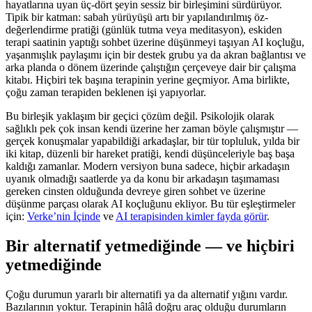
hayatlarına uyan üç-dört şeyin sessiz bir birleşimini sürdürüyor.
Tipik bir katman: sabah yürüyüşü artı bir yapılandırılmış öz-
değerlendirme pratiği (günlük tutma veya meditasyon), eskiden
terapi saatinin yaptığı sohbet üzerine düşünmeyi taşıyan AI koçluğu,
yaşanmışlık paylaşımı için bir destek grubu ya da akran bağlantısı ve
arka planda o dönem üzerinde çalıştığın çerçeveye dair bir çalışma
kitabı. Hiçbiri tek başına terapinin yerine geçmiyor. Ama birlikte,
çoğu zaman terapiden beklenen işi yapıyorlar.
Bu birleşik yaklaşım bir geçici çözüm değil. Psikolojik olarak
sağlıklı pek çok insan kendi üzerine her zaman böyle çalışmıştır —
gerçek konuşmalar yapabildiği arkadaşlar, bir tür topluluk, yılda bir
iki kitap, düzenli bir hareket pratiği, kendi düşünceleriyle baş başa
kaldığı zamanlar. Modern versiyon buna sadece, hiçbir arkadaşın
uyanık olmadığı saatlerde ya da konu bir arkadaşın taşımaması
gereken cinsten olduğunda devreye giren sohbet ve üzerine
düşünme parçası olarak AI koçluğunu ekliyor. Bu tür eşleştirmeler
için:
Verke’nin İçinde
ve
AI terapisinden kimler fayda görür
.
Bir alternatif yetmediğinde — ve hiçbiri
yetmediğinde
Çoğu durumun yararlı bir alternatifi ya da alternatif yığını vardır.
Bazılarının yoktur. Terapinin hâlâ doğru araç olduğu durumların