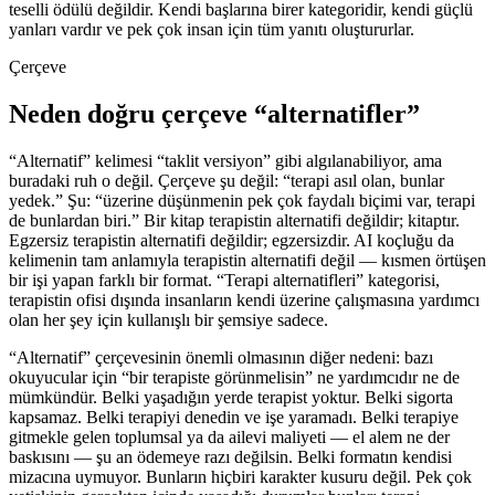
teselli ödülü değildir. Kendi başlarına birer kategoridir, kendi güçlü
yanları vardır ve pek çok insan için tüm yanıtı oluştururlar.
Çerçeve
Neden doğru çerçeve “alternatifler”
“Alternatif” kelimesi “taklit versiyon” gibi algılanabiliyor, ama
buradaki ruh o değil. Çerçeve şu değil: “terapi asıl olan, bunlar
yedek.” Şu: “üzerine düşünmenin pek çok faydalı biçimi var, terapi
de bunlardan biri.” Bir kitap terapistin alternatifi değildir; kitaptır.
Egzersiz terapistin alternatifi değildir; egzersizdir. AI koçluğu da
kelimenin tam anlamıyla terapistin alternatifi değil — kısmen örtüşen
bir işi yapan farklı bir format. “Terapi alternatifleri” kategorisi,
terapistin ofisi dışında insanların kendi üzerine çalışmasına yardımcı
olan her şey için kullanışlı bir şemsiye sadece.
“Alternatif” çerçevesinin önemli olmasının diğer nedeni: bazı
okuyucular için “bir terapiste görünmelisin” ne yardımcıdır ne de
mümkündür. Belki yaşadığın yerde terapist yoktur. Belki sigorta
kapsamaz. Belki terapiyi denedin ve işe yaramadı. Belki terapiye
gitmekle gelen toplumsal ya da ailevi maliyeti — el alem ne der
baskısını — şu an ödemeye razı değilsin. Belki formatın kendisi
mizacına uymuyor. Bunların hiçbiri karakter kusuru değil. Pek çok