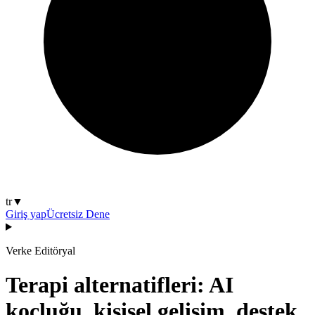
tr
▼
Giriş yap
Ücretsiz Dene
Verke Editöryal
Terapi alternatifleri: AI
koçluğu, kişisel gelişim, destek