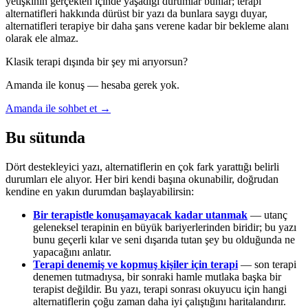
yetişkinin gerçekten içinde yaşadığı durumlar bunlar; terapi
alternatifleri hakkında dürüst bir yazı da bunlara saygı duyar,
alternatifleri terapiye bir daha şans verene kadar bir bekleme alanı
olarak ele almaz.
Klasik terapi dışında bir şey mi arıyorsun?
Amanda ile konuş — hesaba gerek yok.
Amanda ile sohbet et →
Bu sütunda
Dört destekleyici yazı, alternatiflerin en çok fark yarattığı belirli
durumları ele alıyor. Her biri kendi başına okunabilir, doğrudan
kendine en yakın durumdan başlayabilirsin:
Bir terapistle konuşamayacak kadar utanmak
— utanç
geleneksel terapinin en büyük bariyerlerinden biridir; bu yazı
bunu geçerli kılar ve seni dışarıda tutan şey bu olduğunda ne
yapacağını anlatır.
Terapi denemiş ve kopmuş kişiler için terapi
— son terapi
denemen tutmadıysa, bir sonraki hamle mutlaka başka bir
terapist değildir. Bu yazı, terapi sonrası okuyucu için hangi
alternatiflerin çoğu zaman daha iyi çalıştığını haritalandırır.