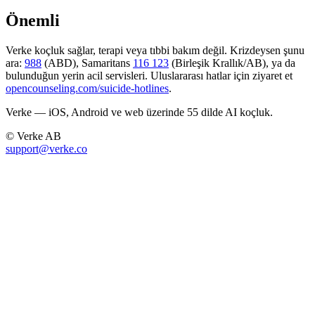
Önemli
Verke koçluk sağlar, terapi veya tıbbi bakım değil. Krizdeysen şunu
ara:
988
(ABD), Samaritans
116 123
(Birleşik Krallık/AB), ya da
bulunduğun yerin acil servisleri. Uluslararası hatlar için ziyaret et
opencounseling.com/suicide-hotlines
.
Verke — iOS, Android ve web üzerinde 55 dilde AI koçluk.
© Verke AB
support@verke.co