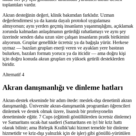
toplantıları vardır.
Akran desteğinin değeri, klinik bakımdan farklıdır. Uzman
değerlendirmesi ya da kanıta dayalı protokol uygulaması
almıyorsun; aynı yerden geçmiş insanların yaşanmışlığını, açıklamak
zorunda kalmadan anlaşılmanın getirdiği rahatlamayı ve aynı şey
üzerinde senden daha uzun süre çalışan insanların pratik birikimini
alıyorsun. Gruplar genellikle ücretsiz ya da bağışla yürür. Herkese
uymaz — bazıları grupları enerji veren ve ayakları yere bastıran
bulurken, bazıları formatı yorucu ya da iticidir — ama doğru kişi
için doğru konuda akran grupları en yüksek getirili desteklerden
biridir.
Alternatif 4
Akran danışmanlığı ve dinleme hatları
Akran-destek ekseninde bir adım ötede: meslek-dışı denetimli akran
danışmanlığı. Üniversite akran-danışmanlık programları öğrencileri
dinlemek ve destek olmak üzere, lisanslı bir profesyonelin
denetiminde eğitir. 7 Cups (eğitimli gönüllülerden ücretsiz dinleme)
ve Samaritans sıcak-hat saatleri (Samaritans en iyi bir kriz hattı
olarak bilinir; ama Birleşik Krallık'taki hizmet temelde bir dinleme
hizmetidir ve kriz-dışı yalnızlık için de işler) gibi gönüllü-yürütülen