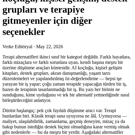
grupları ve terapiye
gitmeyenler için diğer
seçenekler
Verke Editöryal
·
May 22, 2026
Terapi alternatifleri ikinci sınıf bir kategori değildir. Farklı hayatlara,
farklı mizaçlara ve farklı sorunlara uyan, kendi başına meşru bir
üzerine düşünme araçları kümesidir. AI koçluğu, kişisel gelişim
kitapları, destek grupları, akran danışmanlığı, yaşam tarzı
düzenlemeleri ve yapılandırılmış öz-değerlendirme — hepsi işe
yarayan bir iş yapar; çoğu zaman terapide yapacağın türden bir iş,
bazen de terapinin tasarlanmadığı bir iş. Bu yazı her birinin ne
sunduğunu, kime uyduğunu ve tek bir alternatif yetmediğinde nasıl
birleştirileceğini anlatıyor.
Dürüst başlangıç: pek çok faydalı düşünme aracı var. Terapi
bunlardan biri. Klasik terapi sana uyuyorsa ne âlâ. Uymuyorsa —
maliyet, ulaşılabilirlik, zamanlama, geçmiş deneyim, mizaç ya da
bakıp bunun istediğin destek biçimi olmadığına karar vermiş olmak
gibi nedenlerle — bu da meşru bir yerdir. Aşağıdaki alternatifler