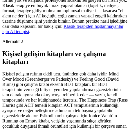
formu yok ve karşında profesyonel sıcaklık sergileyen bir insan yok.
Klasik terapiye en büyük itirazı yapısal olanlar (lojistik, maliyet,
format, terapiye gidiyor olmanın toplumsal maliyeti — kısacası “el
alem ne der”) için AI koçluğu çoğu zaman yapısal engeli kaldırırken
üzerine düşünme işini yerinde bırakır. Bunun pratikte nasıl işlediğine
dair daha kapsamlı bir bakış için:
Klasik terapiden hoşlanmayanlar
için AI terapisi
.
Alternatif 2
Kişisel gelişim kitapları ve çalışma
kitapları
Kişisel gelişim rafının ciddi ucu, ününden çok daha iyidir. Mind
Over Mood (Greenberger ve Padesky) ve Feeling Good (David
Burns) gibi çalışma kitabı eksenli BDT kitapları, bir BDT
terapistinin vereceği bilişsel yeniden yapılandırma egzersizlerinin
tam olarak aynısında okuyucuya rehberlik eder — yazılı, kendi
temposunda ve her kütüphanede ücretsiz. The Happiness Trap (Russ
Harris) gibi ACT temelli kitaplar, ACT terapistlerinin kullandığı
ayrışma ve değer netleştirme adımlarını tek başına yapılabilir
egzersizlerle aktarır. Psikodinamik çalışma için Jonice Webb’in
Running on Empty kitabı, yetişkin yaşamında sıkça görülen
çocukluk duygusal ihmali örüntüleri için kullanışlı bir çerçeve sunar.