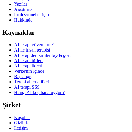
Yazılar
Araştırma
Profesyoneller için
Hakkında
Kaynaklar
AI terapi güvenli mi?
AI ile insan terapisi
AI terapiden kimler fayda görür
AI terapi türleri
AI terapi ücreti
Verke'nin İçinde
Başlangıç
Terapi alternatifleri
AI terapi SSS
Hangi AI koç bana uygun?
Şirket
Koşullar
Gizlilik
İletişim