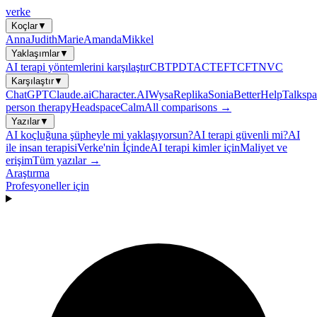
verke
Koçlar
▼
Anna
Judith
Marie
Amanda
Mikkel
Yaklaşımlar
▼
AI terapi yöntemlerini karşılaştır
CBT
PDT
ACT
EFT
CFT
NVC
Karşılaştır
▼
ChatGPT
Claude.ai
Character.AI
Wysa
Replika
Sonia
BetterHelp
Talkspa
person therapy
Headspace
Calm
All comparisons →
Yazılar
▼
AI koçluğuna şüpheyle mi yaklaşıyorsun?
AI terapi güvenli mi?
AI
ile insan terapisi
Verke'nin İçinde
AI terapi kimler için
Maliyet ve
erişim
Tüm yazılar →
Araştırma
Profesyoneller için