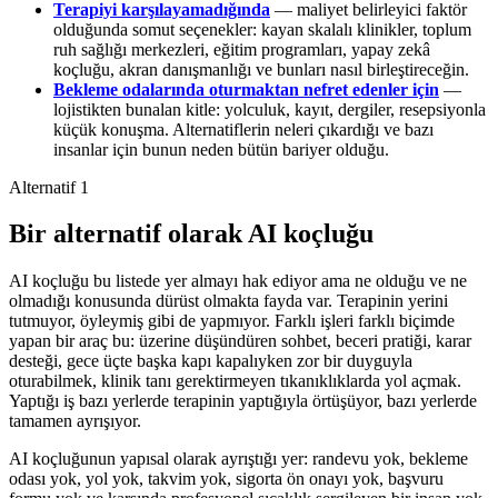
Terapiyi karşılayamadığında
— maliyet belirleyici faktör
olduğunda somut seçenekler: kayan skalalı klinikler, toplum
ruh sağlığı merkezleri, eğitim programları, yapay zekâ
koçluğu, akran danışmanlığı ve bunları nasıl birleştireceğin.
Bekleme odalarında oturmaktan nefret edenler için
—
lojistikten bunalan kitle: yolculuk, kayıt, dergiler, resepsiyonla
küçük konuşma. Alternatiflerin neleri çıkardığı ve bazı
insanlar için bunun neden bütün bariyer olduğu.
Alternatif 1
Bir alternatif olarak AI koçluğu
AI koçluğu bu listede yer almayı hak ediyor ama ne olduğu ve ne
olmadığı konusunda dürüst olmakta fayda var. Terapinin yerini
tutmuyor, öyleymiş gibi de yapmıyor. Farklı işleri farklı biçimde
yapan bir araç bu: üzerine düşündüren sohbet, beceri pratiği, karar
desteği, gece üçte başka kapı kapalıyken zor bir duyguyla
oturabilmek, klinik tanı gerektirmeyen tıkanıklıklarda yol açmak.
Yaptığı iş bazı yerlerde terapinin yaptığıyla örtüşüyor, bazı yerlerde
tamamen ayrışıyor.
AI koçluğunun yapısal olarak ayrıştığı yer: randevu yok, bekleme
odası yok, yol yok, takvim yok, sigorta ön onayı yok, başvuru