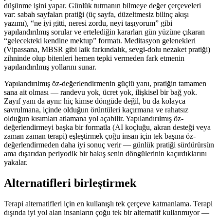
düşünme işini yapar. Günlük tutmanın bilmeye değer çerçeveleri
var: sabah sayfaları pratiği (üç sayfa, düzeltmesiz bilinç akışı
yazımı), “ne iyi gitti, neresi zordu, neyi taşıyorum” gibi
yapılandırılmış sorular ve ertelediğin kararları gün yüzüne çıkaran
“gelecekteki kendine mektup” formatı. Meditasyon gelenekleri
(Vipassana, MBSR gibi laik farkındalık, sevgi-dolu nezaket pratiği)
zihninde olup bitenleri hemen tepki vermeden fark etmenin
yapılandırılmış yollarını sunar.
Yapılandırılmış öz-değerlendirmenin güçlü yanı, pratiğin tamamen
sana ait olması — randevu yok, ücret yok, ilişkisel bir bağ yok.
Zayıf yanı da aynı: hiç kimse döngüde değil, bu da kolayca
savrulmana, içinde olduğun örüntüleri kaçırmana ve rahatsız
olduğun kısımları atlamana yol açabilir. Yapılandırılmış öz-
değerlendirmeyi başka bir formatla (AI koçluğu, akran desteği veya
zaman zaman terapi) eşleştirmek çoğu insan için tek başına öz-
değerlendirmeden daha iyi sonuç verir — günlük pratiği sürdürürsün
ama dışarıdan periyodik bir bakış senin döngülerinin kaçırdıklarını
yakalar.
Alternatifleri birleştirmek
Terapi alternatifleri için en kullanışlı tek çerçeve katmanlama. Terapi
dışında iyi yol alan insanların çoğu tek bir alternatif kullanmıyor —