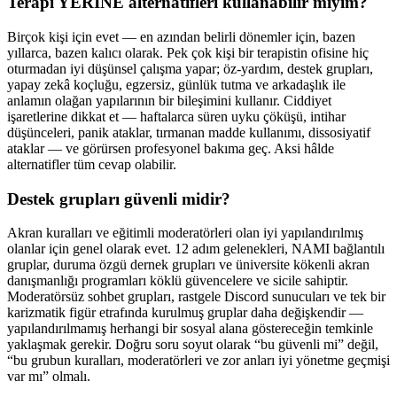
Terapi YERİNE alternatifleri kullanabilir miyim?
Birçok kişi için evet — en azından belirli dönemler için, bazen
yıllarca, bazen kalıcı olarak. Pek çok kişi bir terapistin ofisine hiç
oturmadan iyi düşünsel çalışma yapar; öz-yardım, destek grupları,
yapay zekâ koçluğu, egzersiz, günlük tutma ve arkadaşlık ile
anlamın olağan yapılarının bir bileşimini kullanır. Ciddiyet
işaretlerine dikkat et — haftalarca süren uyku çöküşü, intihar
düşünceleri, panik ataklar, tırmanan madde kullanımı, dissosiyatif
ataklar — ve görürsen profesyonel bakıma geç. Aksi hâlde
alternatifler tüm cevap olabilir.
Destek grupları güvenli midir?
Akran kuralları ve eğitimli moderatörleri olan iyi yapılandırılmış
olanlar için genel olarak evet. 12 adım gelenekleri, NAMI bağlantılı
gruplar, duruma özgü dernek grupları ve üniversite kökenli akran
danışmanlığı programları köklü güvencelere ve sicile sahiptir.
Moderatörsüz sohbet grupları, rastgele Discord sunucuları ve tek bir
karizmatik figür etrafında kurulmuş gruplar daha değişkendir —
yapılandırılmamış herhangi bir sosyal alana göstereceğin temkinle
yaklaşmak gerekir. Doğru soru soyut olarak “bu güvenli mi” değil,
“bu grubun kuralları, moderatörleri ve zor anları iyi yönetme geçmişi
var mı” olmalı.