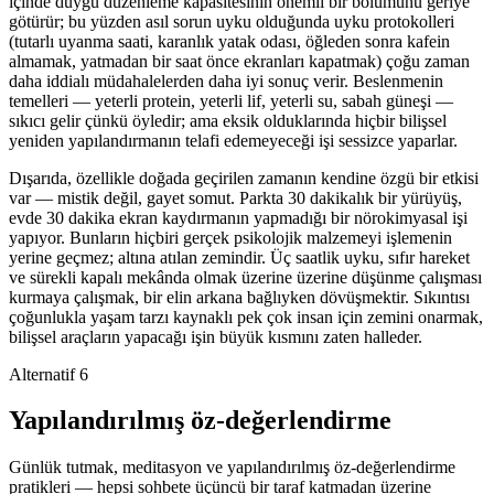
içinde duygu düzenleme kapasitesinin önemli bir bölümünü geriye
götürür; bu yüzden asıl sorun uyku olduğunda uyku protokolleri
(tutarlı uyanma saati, karanlık yatak odası, öğleden sonra kafein
almamak, yatmadan bir saat önce ekranları kapatmak) çoğu zaman
daha iddialı müdahalelerden daha iyi sonuç verir. Beslenmenin
temelleri — yeterli protein, yeterli lif, yeterli su, sabah güneşi —
sıkıcı gelir çünkü öyledir; ama eksik olduklarında hiçbir bilişsel
yeniden yapılandırmanın telafi edemeyeceği işi sessizce yaparlar.
Dışarıda, özellikle doğada geçirilen zamanın kendine özgü bir etkisi
var — mistik değil, gayet somut. Parkta 30 dakikalık bir yürüyüş,
evde 30 dakika ekran kaydırmanın yapmadığı bir nörokimyasal işi
yapıyor. Bunların hiçbiri gerçek psikolojik malzemeyi işlemenin
yerine geçmez; altına atılan zemindir. Üç saatlik uyku, sıfır hareket
ve sürekli kapalı mekânda olmak üzerine üzerine düşünme çalışması
kurmaya çalışmak, bir elin arkana bağlıyken dövüşmektir. Sıkıntısı
çoğunlukla yaşam tarzı kaynaklı pek çok insan için zemini onarmak,
bilişsel araçların yapacağı işin büyük kısmını zaten halleder.
Alternatif 6
Yapılandırılmış öz-değerlendirme
Günlük tutmak, meditasyon ve yapılandırılmış öz-değerlendirme
pratikleri — hepsi sohbete üçüncü bir taraf katmadan üzerine