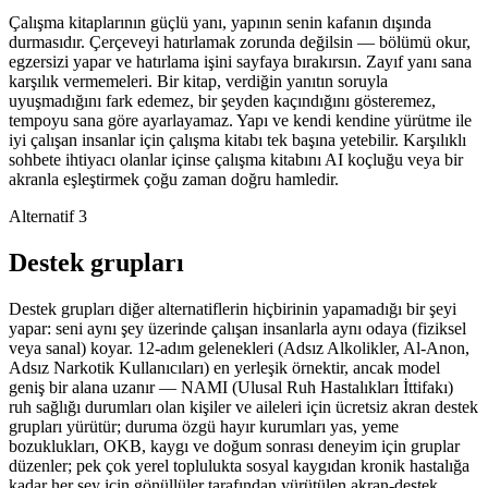
Çalışma kitaplarının güçlü yanı, yapının senin kafanın dışında
durmasıdır. Çerçeveyi hatırlamak zorunda değilsin — bölümü okur,
egzersizi yapar ve hatırlama işini sayfaya bırakırsın. Zayıf yanı sana
karşılık vermemeleri. Bir kitap, verdiğin yanıtın soruyla
uyuşmadığını fark edemez, bir şeyden kaçındığını gösteremez,
tempoyu sana göre ayarlayamaz. Yapı ve kendi kendine yürütme ile
iyi çalışan insanlar için çalışma kitabı tek başına yetebilir. Karşılıklı
sohbete ihtiyacı olanlar içinse çalışma kitabını AI koçluğu veya bir
akranla eşleştirmek çoğu zaman doğru hamledir.
Alternatif 3
Destek grupları
Destek grupları diğer alternatiflerin hiçbirinin yapamadığı bir şeyi
yapar: seni aynı şey üzerinde çalışan insanlarla aynı odaya (fiziksel
veya sanal) koyar. 12-adım gelenekleri (Adsız Alkolikler, Al-Anon,
Adsız Narkotik Kullanıcıları) en yerleşik örnektir, ancak model
geniş bir alana uzanır — NAMI (Ulusal Ruh Hastalıkları İttifakı)
ruh sağlığı durumları olan kişiler ve aileleri için ücretsiz akran destek
grupları yürütür; duruma özgü hayır kurumları yas, yeme
bozuklukları, OKB, kaygı ve doğum sonrası deneyim için gruplar
düzenler; pek çok yerel toplulukta sosyal kaygıdan kronik hastalığa
kadar her şey için gönüllüler tarafından yürütülen akran-destek