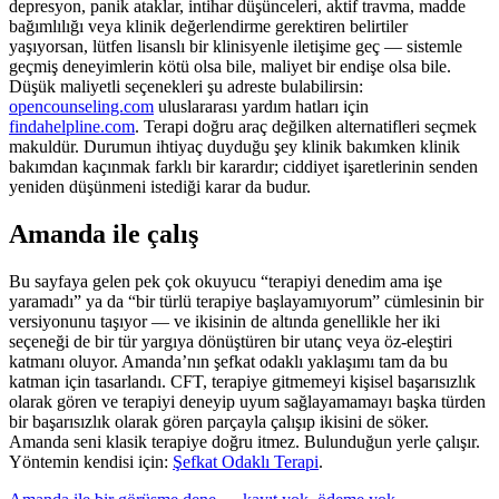
depresyon, panik ataklar, intihar düşünceleri, aktif travma, madde
bağımlılığı veya klinik değerlendirme gerektiren belirtiler
yaşıyorsan, lütfen lisanslı bir klinisyenle iletişime geç — sistemle
geçmiş deneyimlerin kötü olsa bile, maliyet bir endişe olsa bile.
Düşük maliyetli seçenekleri şu adreste bulabilirsin:
opencounseling.com
uluslararası yardım hatları için
findahelpline.com
. Terapi doğru araç değilken alternatifleri seçmek
makuldür. Durumun ihtiyaç duyduğu şey klinik bakımken klinik
bakımdan kaçınmak farklı bir karardır; ciddiyet işaretlerinin senden
yeniden düşünmeni istediği karar da budur.
Amanda ile çalış
Bu sayfaya gelen pek çok okuyucu “terapiyi denedim ama işe
yaramadı” ya da “bir türlü terapiye başlayamıyorum” cümlesinin bir
versiyonunu taşıyor — ve ikisinin de altında genellikle her iki
seçeneği de bir tür yargıya dönüştüren bir utanç veya öz-eleştiri
katmanı oluyor. Amanda’nın şefkat odaklı yaklaşımı tam da bu
katman için tasarlandı. CFT, terapiye gitmemeyi kişisel başarısızlık
olarak gören ve terapiyi deneyip uyum sağlayamamayı başka türden
bir başarısızlık olarak gören parçayla çalışıp ikisini de söker.
Amanda seni klasik terapiye doğru itmez. Bulunduğun yerle çalışır.
Yöntemin kendisi için:
Şefkat Odaklı Terapi
.