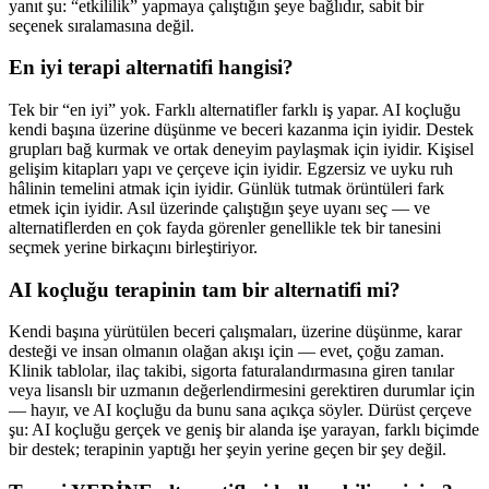
yanıt şu: “etkililik” yapmaya çalıştığın şeye bağlıdır, sabit bir
seçenek sıralamasına değil.
En iyi terapi alternatifi hangisi?
Tek bir “en iyi” yok. Farklı alternatifler farklı iş yapar. AI koçluğu
kendi başına üzerine düşünme ve beceri kazanma için iyidir. Destek
grupları bağ kurmak ve ortak deneyim paylaşmak için iyidir. Kişisel
gelişim kitapları yapı ve çerçeve için iyidir. Egzersiz ve uyku ruh
hâlinin temelini atmak için iyidir. Günlük tutmak örüntüleri fark
etmek için iyidir. Asıl üzerinde çalıştığın şeye uyanı seç — ve
alternatiflerden en çok fayda görenler genellikle tek bir tanesini
seçmek yerine birkaçını birleştiriyor.
AI koçluğu terapinin tam bir alternatifi mi?
Kendi başına yürütülen beceri çalışmaları, üzerine düşünme, karar
desteği ve insan olmanın olağan akışı için — evet, çoğu zaman.
Klinik tablolar, ilaç takibi, sigorta faturalandırmasına giren tanılar
veya lisanslı bir uzmanın değerlendirmesini gerektiren durumlar için
— hayır, ve AI koçluğu da bunu sana açıkça söyler. Dürüst çerçeve
şu: AI koçluğu gerçek ve geniş bir alanda işe yarayan, farklı biçimde
bir destek; terapinin yaptığı her şeyin yerine geçen bir şey değil.