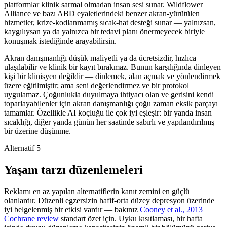
platformlar klinik sarmal olmadan insan sesi sunar. Wildflower
Alliance ve bazı ABD eyaletlerindeki benzer akran-yürütülen
hizmetler, krize-kodlanmamış sıcak-hat desteği sunar — yalnızsan,
kaygılıysan ya da yalnızca bir tedavi planı önermeyecek biriyle
konuşmak istediğinde arayabilirsin.
Akran danışmanlığı düşük maliyetli ya da ücretsizdir, hızlıca
ulaşılabilir ve klinik bir kayıt bırakmaz. Bunun karşılığında dinleyen
kişi bir klinisyen değildir — dinlemek, alan açmak ve yönlendirmek
üzere eğitilmiştir; ama seni değerlendirmez ve bir protokol
uygulamaz. Çoğunlukla duyulmaya ihtiyacı olan ve gerisini kendi
toparlayabilenler için akran danışmanlığı çoğu zaman eksik parçayı
tamamlar. Özellikle AI koçluğu ile çok iyi eşleşir: bir yanda insan
sıcaklığı, diğer yanda günün her saatinde sabırlı ve yapılandırılmış
bir üzerine düşünme.
Alternatif 5
Yaşam tarzı düzenlemeleri
Reklamı en az yapılan alternatiflerin kanıt zemini en güçlü
olanlardır. Düzenli egzersizin hafif-orta düzey depresyon üzerinde
iyi belgelenmiş bir etkisi vardır — bakınız
Cooney et al., 2013
Cochrane review
standart özet için. Uyku kısıtlaması, bir hafta