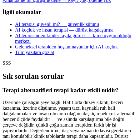
Amanda ile bir görüşme dene — kayıt yok, ödeme yok
İlgili okumalar
AI terapisi güvenli mi? — güvenlik sütunu
AI koçluk ve insan terapisi — dürüst karşılaştırma
AI terapisinden kimler fayda görür? — kime uygun olduğu
merkezi
Geleneksel terapiden hoşlanmayanlar için AI koçluk
Tüm yazılara göz at
SSS
Sık sorulan sorular
Terapi alternatifleri terapi kadar etkili midir?
Üzerinde çalıştığın şeye bağlı. Hafif-orta düzey sıkıntı, beceri
kazanma, üzerine düşünme, yaşam tarzı kaynaklı ruh hali
dalgalanmaları ve insan olmanın olağan akışı için pek çok alternatif
benzer ölçüde faydalıdır — ve aslında karşılaştırma bile doğru
çerçeve değildir, çünkü çoğu zaman terapiden farklı bir işi
yapıyorlardır. Değerlendirme, ilaç veya uzman tedavisi gerektiren
tanı konulabilir klinik tablolarda terapi daha kapsamlıdır. Dürüst