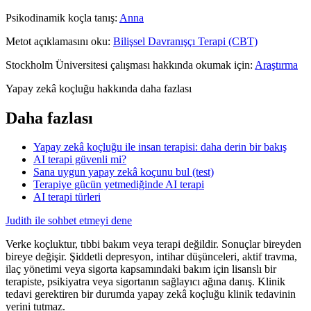
Psikodinamik koçla tanış:
Anna
Metot açıklamasını oku:
Bilişsel Davranışçı Terapi (CBT)
Stockholm Üniversitesi çalışması hakkında okumak için:
Araştırma
Yapay zekâ koçluğu hakkında daha fazlası
Daha fazlası
Yapay zekâ koçluğu ile insan terapisi: daha derin bir bakış
AI terapi güvenli mi?
Sana uygun yapay zekâ koçunu bul (test)
Terapiye gücün yetmediğinde AI terapi
AI terapi türleri
Judith ile sohbet etmeyi dene
Verke koçluktur, tıbbi bakım veya terapi değildir. Sonuçlar bireyden
bireye değişir. Şiddetli depresyon, intihar düşünceleri, aktif travma,
ilaç yönetimi veya sigorta kapsamındaki bakım için lisanslı bir
terapiste, psikiyatra veya sigortanın sağlayıcı ağına danış. Klinik
tedavi gerektiren bir durumda yapay zekâ koçluğu klinik tedavinin
yerini tutmaz.