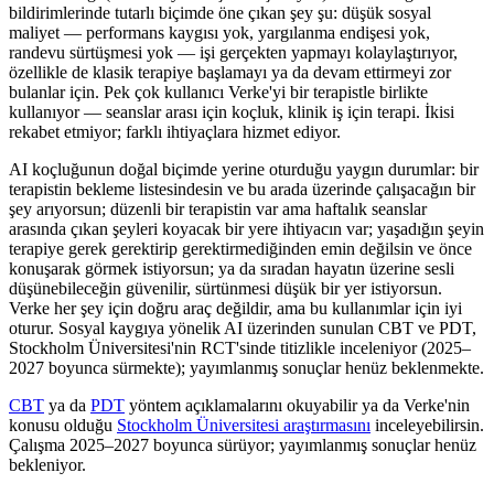
bildirimlerinde tutarlı biçimde öne çıkan şey şu: düşük sosyal
maliyet — performans kaygısı yok, yargılanma endişesi yok,
randevu sürtüşmesi yok — işi gerçekten yapmayı kolaylaştırıyor,
özellikle de klasik terapiye başlamayı ya da devam ettirmeyi zor
bulanlar için. Pek çok kullanıcı Verke'yi bir terapistle birlikte
kullanıyor — seanslar arası için koçluk, klinik iş için terapi. İkisi
rekabet etmiyor; farklı ihtiyaçlara hizmet ediyor.
AI koçluğunun doğal biçimde yerine oturduğu yaygın durumlar: bir
terapistin bekleme listesindesin ve bu arada üzerinde çalışacağın bir
şey arıyorsun; düzenli bir terapistin var ama haftalık seanslar
arasında çıkan şeyleri koyacak bir yere ihtiyacın var; yaşadığın şeyin
terapiye gerek gerektirip gerektirmediğinden emin değilsin ve önce
konuşarak görmek istiyorsun; ya da sıradan hayatın üzerine sesli
düşünebileceğin güvenilir, sürtünmesi düşük bir yer istiyorsun.
Verke her şey için doğru araç değildir, ama bu kullanımlar için iyi
oturur. Sosyal kaygıya yönelik AI üzerinden sunulan CBT ve PDT,
Stockholm Üniversitesi'nin RCT'sinde titizlikle inceleniyor (2025–
2027 boyunca sürmekte); yayımlanmış sonuçlar henüz beklenmekte.
CBT
ya da
PDT
yöntem açıklamalarını okuyabilir ya da Verke'nin
konusu olduğu
Stockholm Üniversitesi araştırmasını
inceleyebilirsin.
Çalışma 2025–2027 boyunca sürüyor; yayımlanmış sonuçlar henüz
bekleniyor.