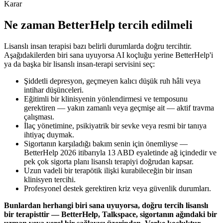
Karar
Ne zaman BetterHelp tercih edilmeli
Lisanslı insan terapisi bazı belirli durumlarda doğru tercihtir.
Aşağıdakilerden biri sana uyuyorsa AI koçluğu yerine BetterHelp'i
ya da başka bir lisanslı insan-terapi servisini seç:
Şiddetli depresyon, geçmeyen kalıcı düşük ruh hâli veya
intihar düşünceleri.
Eğitimli bir klinisyenin yönlendirmesi ve temposunu
gerektiren — yakın zamanlı veya geçmişe ait — aktif travma
çalışması.
İlaç yönetimine, psikiyatrik bir sevke veya resmi bir tanıya
ihtiyaç duymak.
Sigortanın karşıladığı bakım senin için önemliyse —
BetterHelp 2026 itibarıyla 13 ABD eyaletinde ağ içindedir ve
pek çok sigorta planı lisanslı terapiyi doğrudan kapsar.
Uzun vadeli bir terapötik ilişki kurabileceğin bir insan
klinisyen tercihi.
Profesyonel destek gerektiren kriz veya güvenlik durumları.
Bunlardan herhangi biri sana uyuyorsa, doğru tercih lisanslı
bir terapisttir — BetterHelp, Talkspace, sigortanın ağındaki bir