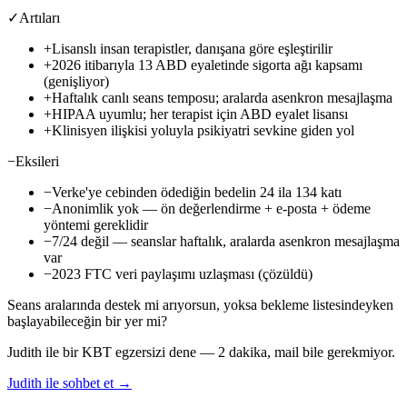
✓
Artıları
+
Lisanslı insan terapistler, danışana göre eşleştirilir
+
2026 itibarıyla 13 ABD eyaletinde sigorta ağı kapsamı
(genişliyor)
+
Haftalık canlı seans temposu; aralarda asenkron mesajlaşma
+
HIPAA uyumlu; her terapist için ABD eyalet lisansı
+
Klinisyen ilişkisi yoluyla psikiyatri sevkine giden yol
−
Eksileri
−
Verke'ye cebinden ödediğin bedelin 24 ila 134 katı
−
Anonimlik yok — ön değerlendirme + e-posta + ödeme
yöntemi gereklidir
−
7/24 değil — seanslar haftalık, aralarda asenkron mesajlaşma
var
−
2023 FTC veri paylaşımı uzlaşması (çözüldü)
Seans aralarında destek mi arıyorsun, yoksa bekleme listesindeyken
başlayabileceğin bir yer mi?
Judith ile bir KBT egzersizi dene — 2 dakika, mail bile gerekmiyor.
Judith ile sohbet et →