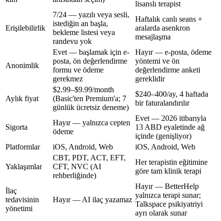
lisanslı terapist
7/24 — yazılı veya sesli,
Haftalık canlı seans +
istediğin an başla,
Erişilebilirlik
aralarda asenkron
bekleme listesi veya
mesajlaşma
randevu yok
Evet — başlamak için e-
Hayır — e-posta, ödeme
posta, ön değerlendirme
yöntemi ve ön
Anonimlik
formu ve ödeme
değerlendirme anketi
gerekmez
gereklidir
$2.99–$9.99/month
$240–400/ay
, 4 haftada
Aylık fiyat
(Basic'ten Premium'a; 7
bir faturalandırılır
günlük ücretsiz deneme)
Evet — 2026 itibarıyla
Hayır — yalnızca cepten
Sigorta
13 ABD eyaletinde ağ
ödeme
içinde (genişliyor)
Platformlar
iOS, Android, Web
iOS, Android, Web
CBT, PDT, ACT, EFT,
Her terapistin eğitimine
Yaklaşımlar
CFT, NVC (AI
göre tam klinik terapi
rehberliğinde)
Hayır — BetterHelp
İlaç
yalnızca terapi sunar;
tedavisinin
Hayır — AI ilaç yazamaz
Talkspace psikiyatriyi
yönetimi
ayrı olarak sunar