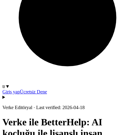
tr
▼
Giriş yap
Ücretsiz Dene
Verke Editöryal
·
Last verified: 2026-04-18
Verke ile BetterHelp: AI
koçluğu ile lisanslı insan