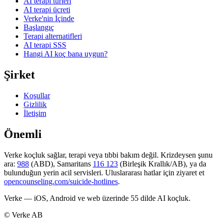
AI terapi türleri
AI terapi ücreti
Verke'nin İçinde
Başlangıç
Terapi alternatifleri
AI terapi SSS
Hangi AI koç bana uygun?
Şirket
Koşullar
Gizlilik
İletişim
Önemli
Verke koçluk sağlar, terapi veya tıbbi bakım değil. Krizdeysen şunu
ara:
988
(ABD), Samaritans
116 123
(Birleşik Krallık/AB), ya da
bulunduğun yerin acil servisleri. Uluslararası hatlar için ziyaret et
opencounseling.com/suicide-hotlines
.
Verke — iOS, Android ve web üzerinde 55 dilde AI koçluk.
© Verke AB