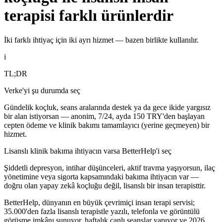
terapisi farklı ürünlerdir
İki farklı ihtiyaç için iki ayrı hizmet — bazen birlikte kullanılır.
i
TL;DR
Verke'yi şu durumda seç
Gündelik koçluk, seans aralarında destek ya da gece ikide yargısız
bir alan istiyorsan — anonim, 7/24, ayda 150 TRY'den başlayan
cepten ödeme ve klinik bakımı tamamlayıcı (yerine geçmeyen) bir
hizmet.
Lisanslı klinik bakıma ihtiyacın varsa BetterHelp'i seç
Şiddetli depresyon, intihar düşünceleri, aktif travma yaşıyorsun, ilaç
yönetimine veya sigorta kapsamındaki bakıma ihtiyacın var —
doğru olan yapay zekâ koçluğu değil, lisanslı bir insan terapisttir.
BetterHelp, dünyanın en büyük çevrimiçi insan terapi servisi;
35.000'den fazla lisanslı terapistle yazılı, telefonla ve görüntülü
görüşme imkânı sunuyor, haftalık canlı seanslar yapıyor ve 2026