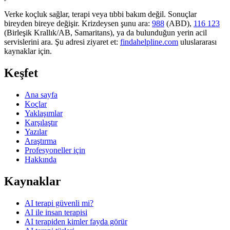
Verke koçluk sağlar, terapi veya tıbbi bakım değil. Sonuçlar
bireyden bireye değişir. Krizdeysen şunu ara:
988
(ABD),
116 123
(Birleşik Krallık/AB, Samaritans),
ya da bulunduğun yerin acil
servislerini ara. Şu adresi ziyaret et:
findahelpline.com
uluslararası
kaynaklar için.
Keşfet
Ana sayfa
Koçlar
Yaklaşımlar
Karşılaştır
Yazılar
Araştırma
Profesyoneller için
Hakkında
Kaynaklar
AI terapi güvenli mi?
AI ile insan terapisi
AI terapiden kimler fayda görür