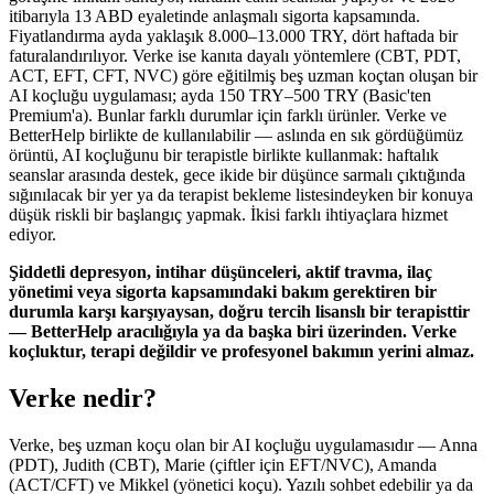
itibarıyla 13 ABD eyaletinde anlaşmalı sigorta kapsamında.
Fiyatlandırma ayda yaklaşık 8.000–13.000 TRY, dört haftada bir
faturalandırılıyor. Verke ise kanıta dayalı yöntemlere (CBT, PDT,
ACT, EFT, CFT, NVC) göre eğitilmiş beş uzman koçtan oluşan bir
AI koçluğu uygulaması; ayda 150 TRY–500 TRY (Basic'ten
Premium'a). Bunlar farklı durumlar için farklı ürünler. Verke ve
BetterHelp birlikte de kullanılabilir — aslında en sık gördüğümüz
örüntü, AI koçluğunu bir terapistle birlikte kullanmak: haftalık
seanslar arasında destek, gece ikide bir düşünce sarmalı çıktığında
sığınılacak bir yer ya da terapist bekleme listesindeyken bir konuya
düşük riskli bir başlangıç yapmak. İkisi farklı ihtiyaçlara hizmet
ediyor.
Şiddetli depresyon, intihar düşünceleri, aktif travma, ilaç
yönetimi veya sigorta kapsamındaki bakım gerektiren bir
durumla karşı karşıyaysan, doğru tercih lisanslı bir terapisttir
— BetterHelp aracılığıyla ya da başka biri üzerinden. Verke
koçluktur, terapi değildir ve profesyonel bakımın yerini almaz.
Verke nedir?
Verke, beş uzman koçu olan bir AI koçluğu uygulamasıdır — Anna
(PDT), Judith (CBT), Marie (çiftler için EFT/NVC), Amanda
(ACT/CFT) ve Mikkel (yönetici koçu). Yazılı sohbet edebilir ya da