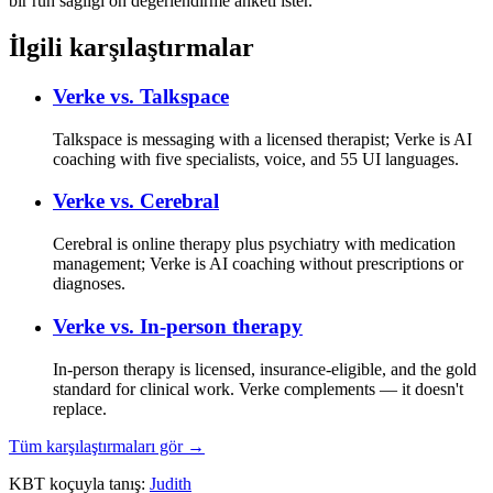
bir ruh sağlığı ön değerlendirme anketi ister.
İlgili karşılaştırmalar
Verke vs.
Talkspace
Talkspace is messaging with a licensed therapist; Verke is AI
coaching with five specialists, voice, and 55 UI languages.
Verke vs.
Cerebral
Cerebral is online therapy plus psychiatry with medication
management; Verke is AI coaching without prescriptions or
diagnoses.
Verke vs.
In-person therapy
In-person therapy is licensed, insurance-eligible, and the gold
standard for clinical work. Verke complements — it doesn't
replace.
Tüm karşılaştırmaları gör →
KBT koçuyla tanış:
Judith