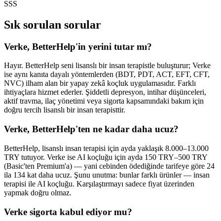
SSS
Sık sorulan sorular
Verke, BetterHelp'in yerini tutar mı?
Hayır. BetterHelp seni lisanslı bir insan terapistle buluşturur; Verke
ise aynı kanıta dayalı yöntemlerden (BDT, PDT, ACT, EFT, CFT,
NVC) ilham alan bir yapay zekâ koçluk uygulamasıdır. Farklı
ihtiyaçlara hizmet ederler. Şiddetli depresyon, intihar düşünceleri,
aktif travma, ilaç yönetimi veya sigorta kapsamındaki bakım için
doğru tercih lisanslı bir insan terapisttir.
Verke, BetterHelp'ten ne kadar daha ucuz?
BetterHelp, lisanslı insan terapisi için ayda yaklaşık 8.000–13.000
TRY tutuyor. Verke ise AI koçluğu için ayda 150 TRY–500 TRY
(Basic'ten Premium'a) — yani cebinden ödediğinde tarifeye göre 24
ila 134 kat daha ucuz. Şunu unutma: bunlar farklı ürünler — insan
terapisi ile AI koçluğu. Karşılaştırmayı sadece fiyat üzerinden
yapmak doğru olmaz.
Verke sigorta kabul ediyor mu?