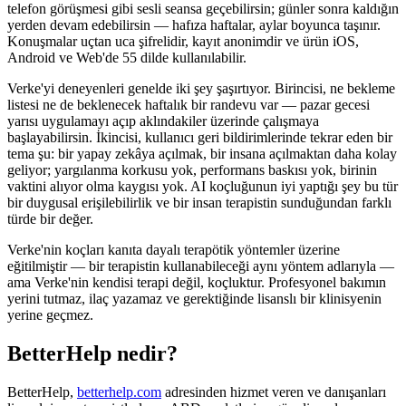
telefon görüşmesi gibi sesli seansa geçebilirsin; günler sonra kaldığın
yerden devam edebilirsin — hafıza haftalar, aylar boyunca taşınır.
Konuşmalar uçtan uca şifrelidir, kayıt anonimdir ve ürün iOS,
Android ve Web'de 55 dilde kullanılabilir.
Verke'yi deneyenleri genelde iki şey şaşırtıyor. Birincisi, ne bekleme
listesi ne de beklenecek haftalık bir randevu var — pazar gecesi
yarısı uygulamayı açıp aklındakiler üzerinde çalışmaya
başlayabilirsin. İkincisi, kullanıcı geri bildirimlerinde tekrar eden bir
tema şu: bir yapay zekâya açılmak, bir insana açılmaktan daha kolay
geliyor; yargılanma korkusu yok, performans baskısı yok, birinin
vaktini alıyor olma kaygısı yok. AI koçluğunun iyi yaptığı şey bu tür
bir duygusal erişilebilirlik ve bir insan terapistin sunduğundan farklı
türde bir değer.
Verke'nin koçları kanıta dayalı terapötik yöntemler üzerine
eğitilmiştir — bir terapistin kullanabileceği aynı yöntem adlarıyla —
ama Verke'nin kendisi terapi değil, koçluktur. Profesyonel bakımın
yerini tutmaz, ilaç yazamaz ve gerektiğinde lisanslı bir klinisyenin
yerine geçmez.
BetterHelp nedir?
BetterHelp,
betterhelp.com
adresinden hizmet veren ve danışanları