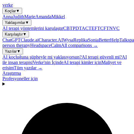
verke
Koçlar
▼
Anna
Judith
Marie
Amanda
Mikkel
Yaklaşımlar
▼
AI terapi yöntemlerini karşılaştır
CBT
PDT
ACT
EFT
CFT
NVC
Karşılaştır
▼
ChatGPT
Claude.ai
Character.AI
Wysa
Replika
Sonia
BetterHelp
Talkspa
person therapy
Headspace
Calm
All comparisons →
Yazılar
▼
AI koçluğuna şüpheyle mi yaklaşıyorsun?
AI terapi güvenli mi?
AI
ile insan terapisi
Verke'nin İçinde
AI terapi kimler için
Maliyet ve
erişim
Tüm yazılar →
Araştırma
Profesyoneller için