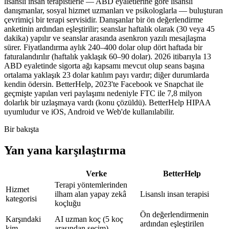
lisanslı insan terapistlerle — ABD eyaletlerine göre lisanslı
danışmanlar, sosyal hizmet uzmanları ve psikologlarla — buluşturan
çevrimiçi bir terapi servisidir. Danışanlar bir ön değerlendirme
anketinin ardından eşleştirilir; seanslar haftalık olarak (30 veya 45
dakika) yapılır ve seanslar arasında asenkron yazılı mesajlaşma
sürer. Fiyatlandırma aylık 240–400 dolar olup dört haftada bir
faturalandırılır (haftalık yaklaşık 60–90 dolar). 2026 itibarıyla 13
ABD eyaletinde sigorta ağı kapsamı mevcut olup seans başına
ortalama yaklaşık 23 dolar katılım payı vardır; diğer durumlarda
kendin ödersin. BetterHelp, 2023'te Facebook ve Snapchat ile
geçmişte yapılan veri paylaşımı nedeniyle FTC ile 7,8 milyon
dolarlık bir uzlaşmaya vardı (konu çözüldü). BetterHelp HIPAA
uyumludur ve iOS, Android ve Web'de kullanılabilir.
Bir bakışta
Yan yana karşılaştırma
Verke
BetterHelp
Terapi yöntemlerinden
Hizmet
ilham alan yapay zekâ
Lisanslı insan terapisi
kategorisi
koçluğu
Ön değerlendirmenin
Karşındaki
AI uzman koç (5 koç
ardından eşleştirilen
kim
arasından seçim)