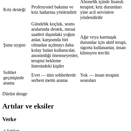
Abonelik içinde lisanslı
Profesyonel bakıma ve
terapist; kriz durumları
Kriz desteği
kriz hatlarına yönlendirir
yine acil servislere
yönlendirilir
Gündelik koçluk, seans
aralarında destek, mesai
saatleri dışındaki yoğun
Ağır veya karmaşık
anlar, karşısında biri
durumlar için aktif terapi,
Şuna uygun
olmadan açılmayı daha
sigorta kullananlar, insan
kolay bulan kullanıcılar,
klinisyen tercihi
anonimliği önemseyenler,
terapist bekleme
listesindeki kişiler
Sohbet
Evet — tüm sohbetlerde
Yok — insan terapist
geçmişinde
serbest metin arama
seansları
arama
Dürüst denge
Artılar ve eksiler
Verke
✓
Artıları