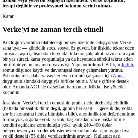
uzman veya yerel bir sağlayıcı üzerinden. Verke koçluktur,
terapi değildir ve profesyonel bakımın yerini tutmaz.
Karar
Verke'yi ne zaman tercih etmeli
Koçluğun yardımcı olabileceği bir şey üzerinde çalışıyorsan Verke
sana uyar — gündelik stres, sosyal öz güven, bir ilişkide tekrar eden
tartışma, aşırı çalışmadan kaynaklı tükenmişlik, akut travma olmayan
bir yas süreci, karar yorgunluğu ya da hayatında sürekli tekrar eden
bir örüntüyü anlamanın o yavaş işi. Yapılandırılmış CBT için
Judith
,
somut düşünce kaydı ve davranışsal deney çalışmaları yürütür.
Psikodinamik, daha yavaş ilerleyen örüntü çalışması için
Anna
,
duygunun altındaki duyguyla birlikte oturur. Marie çiftlere destek
olur; Amanda ACT ile öz şefkati harmanlar; Mikkel ise yönetici
koçudur.
İnsanların Verke'yi tercih etmesinin pratik nedenleri: erişilebilirlik
(haftada bir saatlik dilim değil, günün her saati — gece ikide, yolda,
zor bir konuşma henüz bitmişken bile), anonimlik (ön değerlendirme
formu yok, sigorta evrak işi yok, başlamadan önce başka birine
kendini açıklama zorunluluğu yok), aylık 240–400 dolar
ödeyemeyen ya da ödemek istemeyen kullanıcılar için uygun fiyat
ve dil desteği (55 dilde yerelleştirilmiş arayüz). Kullanıcı geri