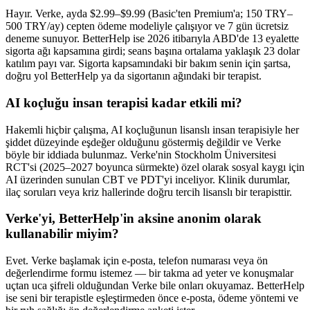
Hayır. Verke, ayda $2.99–$9.99 (Basic'ten Premium'a; 150 TRY–
500 TRY/ay) cepten ödeme modeliyle çalışıyor ve 7 gün ücretsiz
deneme sunuyor. BetterHelp ise 2026 itibarıyla ABD'de 13 eyalette
sigorta ağı kapsamına girdi; seans başına ortalama yaklaşık 23 dolar
katılım payı var. Sigorta kapsamındaki bir bakım senin için şartsa,
doğru yol BetterHelp ya da sigortanın ağındaki bir terapist.
AI koçluğu insan terapisi kadar etkili mi?
Hakemli hiçbir çalışma, AI koçluğunun lisanslı insan terapisiyle her
şiddet düzeyinde eşdeğer olduğunu göstermiş değildir ve Verke
böyle bir iddiada bulunmaz. Verke'nin Stockholm Üniversitesi
RCT'si (2025–2027 boyunca sürmekte) özel olarak sosyal kaygı için
AI üzerinden sunulan CBT ve PDT'yi inceliyor. Klinik durumlar,
ilaç soruları veya kriz hallerinde doğru tercih lisanslı bir terapisttir.
Verke'yi, BetterHelp'in aksine anonim olarak
kullanabilir miyim?
Evet. Verke başlamak için e-posta, telefon numarası veya ön
değerlendirme formu istemez — bir takma ad yeter ve konuşmalar
uçtan uca şifreli olduğundan Verke bile onları okuyamaz. BetterHelp
ise seni bir terapistle eşleştirmeden önce e-posta, ödeme yöntemi ve