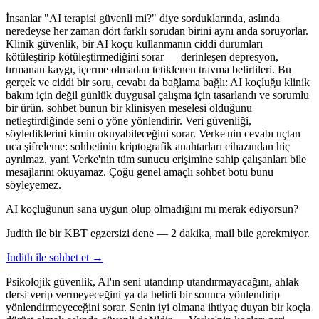
İnsanlar "AI terapisi güvenli mi?" diye sorduklarında, aslında
neredeyse her zaman dört farklı sorudan birini aynı anda soruyorlar.
Klinik güvenlik, bir AI koçu kullanmanın ciddi durumları
kötüleştirip kötüleştirmediğini sorar — derinleşen depresyon,
tırmanan kaygı, içerme olmadan tetiklenen travma belirtileri. Bu
gerçek ve ciddi bir soru, cevabı da bağlama bağlı: AI koçluğu klinik
bakım için değil günlük duygusal çalışma için tasarlandı ve sorumlu
bir ürün, sohbet bunun bir klinisyen meselesi olduğunu
netleştirdiğinde seni o yöne yönlendirir. Veri güvenliği,
söylediklerini kimin okuyabileceğini sorar. Verke'nin cevabı uçtan
uca şifreleme: sohbetinin kriptografik anahtarları cihazından hiç
ayrılmaz, yani Verke'nin tüm sunucu erişimine sahip çalışanları bile
mesajlarını okuyamaz. Çoğu genel amaçlı sohbet botu bunu
söyleyemez.
AI koçluğunun sana uygun olup olmadığını mı merak ediyorsun?
Judith ile bir KBT egzersizi dene — 2 dakika, mail bile gerekmiyor.
Judith ile sohbet et →
Psikolojik güvenlik, AI'ın seni utandırıp utandırmayacağını, ahlak
dersi verip vermeyeceğini ya da belirli bir sonuca yönlendirip
yönlendirmeyeceğini sorar. Senin iyi olmana ihtiyaç duyan bir koçla