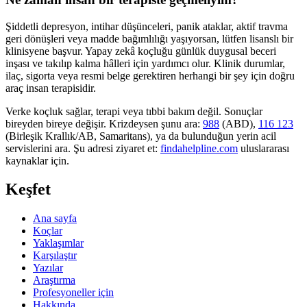
Şiddetli depresyon, intihar düşünceleri, panik ataklar, aktif travma
geri dönüşleri veya madde bağımlılığı yaşıyorsan, lütfen lisanslı bir
klinisyene başvur. Yapay zekâ koçluğu günlük duygusal beceri
inşası ve takılıp kalma hâlleri için yardımcı olur. Klinik durumlar,
ilaç, sigorta veya resmi belge gerektiren herhangi bir şey için doğru
araç insan terapisidir.
Verke koçluk sağlar, terapi veya tıbbi bakım değil. Sonuçlar
bireyden bireye değişir. Krizdeysen şunu ara:
988
(ABD),
116 123
(Birleşik Krallık/AB, Samaritans),
ya da bulunduğun yerin acil
servislerini ara. Şu adresi ziyaret et:
findahelpline.com
uluslararası
kaynaklar için.
Keşfet
Ana sayfa
Koçlar
Yaklaşımlar
Karşılaştır
Yazılar
Araştırma
Profesyoneller için
Hakkında