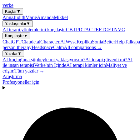
verke
Koçlar
▼
Anna
Judith
Marie
Amanda
Mikkel
Yaklaşımlar
▼
AI terapi yöntemlerini karşılaştır
CBT
PDT
ACT
EFT
CFT
NVC
Karşılaştır
▼
ChatGPT
Claude.ai
Character.AI
Wysa
Replika
Sonia
BetterHelp
Talkspa
person therapy
Headspace
Calm
All comparisons →
Yazılar
▼
AI koçluğuna şüpheyle mi yaklaşıyorsun?
AI terapi güvenli mi?
AI
ile insan terapisi
Verke'nin İçinde
AI terapi kimler için
Maliyet ve
erişim
Tüm yazılar →
Araştırma
Profesyoneller için