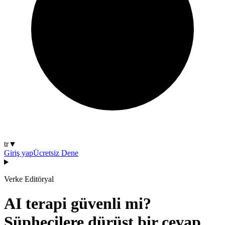
tr
▼
Giriş yap
Ücretsiz Dene
Verke Editöryal
AI terapi güvenli mi?
Şüphecilere dürüst bir cevap