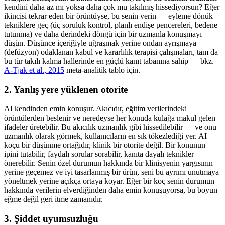
kendini daha az mı yoksa daha çok mu takılmış hissediyorsun? Eğer
ikincisi tekrar eden bir örüntüyse, bu senin verin — eyleme dönük
tekniklere geç (üç soruluk kontrol, planlı endişe pencereleri, bedene
tutunma) ve daha derindeki döngü için bir uzmanla konuşmayı
düşün. Düşünce içeriğiyle uğraşmak yerine ondan ayrışmaya
(defüzyon) odaklanan kabul ve kararlılık terapisi çalışmaları, tam da
bu tür takılı kalma hallerinde en güçlü kanıt tabanına sahip — bkz.
A-Tjak et al., 2015
meta-analitik tablo için.
2. Yanlış yere yüklenen otorite
AI kendinden emin konuşur. Akıcıdır, eğitim verilerindeki
örüntülerden beslenir ve neredeyse her konuda kulağa makul gelen
ifadeler üretebilir. Bu akıcılık uzmanlık gibi hissedilebilir — ve onu
uzmanlık olarak görmek, kullanıcıların en sık tökezlediği yer. AI
koçu bir düşünme ortağıdır, klinik bir otorite değil. Bir konunun
ipini tutabilir, faydalı sorular sorabilir, kanıta dayalı teknikler
önerebilir. Senin özel durumun hakkında bir klinisyenin yargısının
yerine geçemez ve iyi tasarlanmış bir ürün, seni bu ayrımı unutmaya
yöneltmek yerine açıkça ortaya koyar. Eğer bir koç senin durumun
hakkında verilerin elverdiğinden daha emin konuşuyorsa, bu boyun
eğme değil geri itme zamanıdır.
3. Şiddet uyumsuzluğu