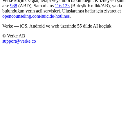
Verke koçluk sağlar, terapi veya tıbbi bakım değil. Krizdeysen şunu
ara:
988
(ABD), Samaritans
116 123
(Birleşik Krallık/AB), ya da
bulunduğun yerin acil servisleri. Uluslararası hatlar için ziyaret et
opencounseling.com/suicide-hotlines
.
Verke — iOS, Android ve web üzerinde 55 dilde AI koçluk.
© Verke AB
support@verke.co