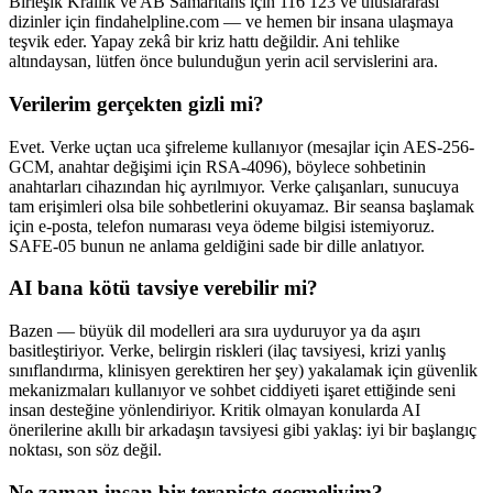
Birleşik Krallık ve AB Samaritans için 116 123 ve uluslararası
dizinler için findahelpline.com — ve hemen bir insana ulaşmaya
teşvik eder. Yapay zekâ bir kriz hattı değildir. Ani tehlike
altındaysan, lütfen önce bulunduğun yerin acil servislerini ara.
Verilerim gerçekten gizli mi?
Evet. Verke uçtan uca şifreleme kullanıyor (mesajlar için AES-256-
GCM, anahtar değişimi için RSA-4096), böylece sohbetinin
anahtarları cihazından hiç ayrılmıyor. Verke çalışanları, sunucuya
tam erişimleri olsa bile sohbetlerini okuyamaz. Bir seansa başlamak
için e-posta, telefon numarası veya ödeme bilgisi istemiyoruz.
SAFE-05 bunun ne anlama geldiğini sade bir dille anlatıyor.
AI bana kötü tavsiye verebilir mi?
Bazen — büyük dil modelleri ara sıra uyduruyor ya da aşırı
basitleştiriyor. Verke, belirgin riskleri (ilaç tavsiyesi, krizi yanlış
sınıflandırma, klinisyen gerektiren her şey) yakalamak için güvenlik
mekanizmaları kullanıyor ve sohbet ciddiyeti işaret ettiğinde seni
insan desteğine yönlendiriyor. Kritik olmayan konularda AI
önerilerine akıllı bir arkadaşın tavsiyesi gibi yaklaş: iyi bir başlangıç
noktası, son söz değil.
Ne zaman insan bir terapiste geçmeliyim?