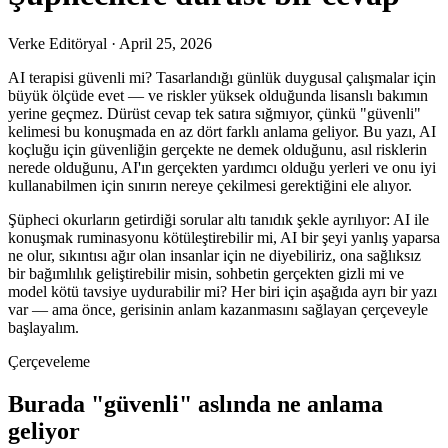
Verke Editöryal
·
April 25, 2026
AI terapisi güvenli mi? Tasarlandığı günlük duygusal çalışmalar için
büyük ölçüde evet — ve riskler yüksek olduğunda lisanslı bakımın
yerine geçmez. Dürüst cevap tek satıra sığmıyor, çünkü "güvenli"
kelimesi bu konuşmada en az dört farklı anlama geliyor. Bu yazı, AI
koçluğu için güvenliğin gerçekte ne demek olduğunu, asıl risklerin
nerede olduğunu, AI'ın gerçekten yardımcı olduğu yerleri ve onu iyi
kullanabilmen için sınırın nereye çekilmesi gerektiğini ele alıyor.
Şüpheci okurların getirdiği sorular altı tanıdık şekle ayrılıyor: AI ile
konuşmak ruminasyonu kötüleştirebilir mi, AI bir şeyi yanlış yaparsa
ne olur, sıkıntısı ağır olan insanlar için ne diyebiliriz, ona sağlıksız
bir bağımlılık geliştirebilir misin, sohbetin gerçekten gizli mi ve
model kötü tavsiye uydurabilir mi? Her biri için aşağıda ayrı bir yazı
var — ama önce, gerisinin anlam kazanmasını sağlayan çerçeveyle
başlayalım.
Çerçeveleme
Burada "güvenli" aslında ne anlama
geliyor