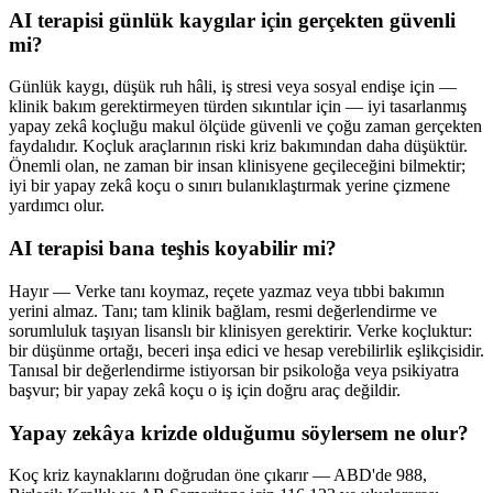
AI terapisi günlük kaygılar için gerçekten güvenli
mi?
Günlük kaygı, düşük ruh hâli, iş stresi veya sosyal endişe için —
klinik bakım gerektirmeyen türden sıkıntılar için — iyi tasarlanmış
yapay zekâ koçluğu makul ölçüde güvenli ve çoğu zaman gerçekten
faydalıdır. Koçluk araçlarının riski kriz bakımından daha düşüktür.
Önemli olan, ne zaman bir insan klinisyene geçileceğini bilmektir;
iyi bir yapay zekâ koçu o sınırı bulanıklaştırmak yerine çizmene
yardımcı olur.
AI terapisi bana teşhis koyabilir mi?
Hayır — Verke tanı koymaz, reçete yazmaz veya tıbbi bakımın
yerini almaz. Tanı; tam klinik bağlam, resmi değerlendirme ve
sorumluluk taşıyan lisanslı bir klinisyen gerektirir. Verke koçluktur:
bir düşünme ortağı, beceri inşa edici ve hesap verebilirlik eşlikçisidir.
Tanısal bir değerlendirme istiyorsan bir psikoloğa veya psikiyatra
başvur; bir yapay zekâ koçu o iş için doğru araç değildir.
Yapay zekâya krizde olduğumu söylersem ne olur?
Koç kriz kaynaklarını doğrudan öne çıkarır — ABD'de 988,