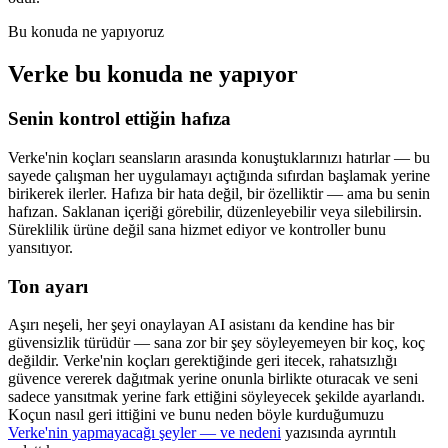
Bu konuda ne yapıyoruz
Verke bu konuda ne yapıyor
Senin kontrol ettiğin hafıza
Verke'nin koçları seansların arasında konuştuklarınızı hatırlar — bu
sayede çalışman her uygulamayı açtığında sıfırdan başlamak yerine
birikerek ilerler. Hafıza bir hata değil, bir özelliktir — ama bu senin
hafızan. Saklanan içeriği görebilir, düzenleyebilir veya silebilirsin.
Süreklilik ürüne değil sana hizmet ediyor ve kontroller bunu
yansıtıyor.
Ton ayarı
Aşırı neşeli, her şeyi onaylayan AI asistanı da kendine has bir
güvensizlik türüdür — sana zor bir şey söyleyemeyen bir koç, koç
değildir. Verke'nin koçları gerektiğinde geri itecek, rahatsızlığı
güvence vererek dağıtmak yerine onunla birlikte oturacak ve seni
sadece yansıtmak yerine fark ettiğini söyleyecek şekilde ayarlandı.
Koçun nasıl geri ittiğini ve bunu neden böyle kurduğumuzu
Verke'nin yapmayacağı şeyler — ve nedeni
yazısında ayrıntılı