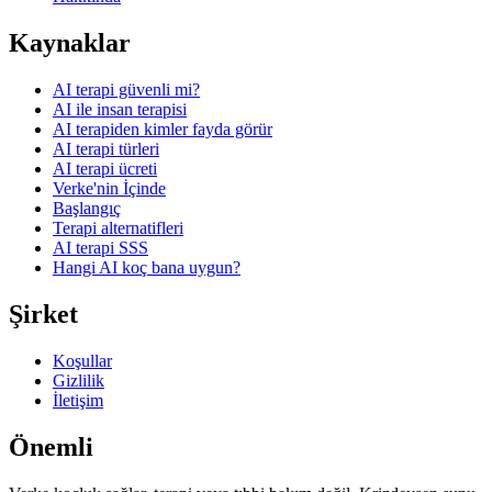
Kaynaklar
AI terapi güvenli mi?
AI ile insan terapisi
AI terapiden kimler fayda görür
AI terapi türleri
AI terapi ücreti
Verke'nin İçinde
Başlangıç
Terapi alternatifleri
AI terapi SSS
Hangi AI koç bana uygun?
Şirket
Koşullar
Gizlilik
İletişim
Önemli