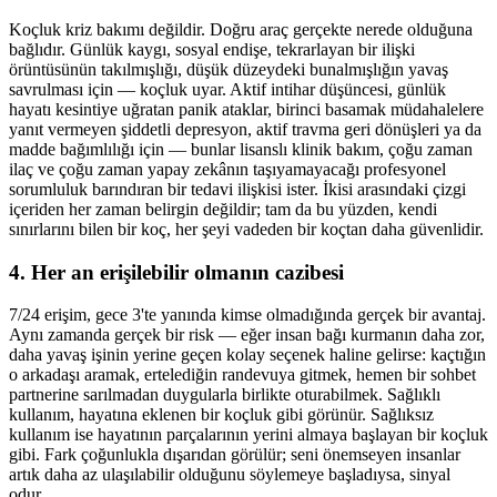
Koçluk kriz bakımı değildir. Doğru araç gerçekte nerede olduğuna
bağlıdır. Günlük kaygı, sosyal endişe, tekrarlayan bir ilişki
örüntüsünün takılmışlığı, düşük düzeydeki bunalmışlığın yavaş
savrulması için — koçluk uyar. Aktif intihar düşüncesi, günlük
hayatı kesintiye uğratan panik ataklar, birinci basamak müdahalelere
yanıt vermeyen şiddetli depresyon, aktif travma geri dönüşleri ya da
madde bağımlılığı için — bunlar lisanslı klinik bakım, çoğu zaman
ilaç ve çoğu zaman yapay zekânın taşıyamayacağı profesyonel
sorumluluk barındıran bir tedavi ilişkisi ister. İkisi arasındaki çizgi
içeriden her zaman belirgin değildir; tam da bu yüzden, kendi
sınırlarını bilen bir koç, her şeyi vadeden bir koçtan daha güvenlidir.
4. Her an erişilebilir olmanın cazibesi
7/24 erişim, gece 3'te yanında kimse olmadığında gerçek bir avantaj.
Aynı zamanda gerçek bir risk — eğer insan bağı kurmanın daha zor,
daha yavaş işinin yerine geçen kolay seçenek haline gelirse: kaçtığın
o arkadaşı aramak, ertelediğin randevuya gitmek, hemen bir sohbet
partnerine sarılmadan duygularla birlikte oturabilmek. Sağlıklı
kullanım, hayatına eklenen bir koçluk gibi görünür. Sağlıksız
kullanım ise hayatının parçalarının yerini almaya başlayan bir koçluk
gibi. Fark çoğunlukla dışarıdan görülür; seni önemseyen insanlar
artık daha az ulaşılabilir olduğunu söylemeye başladıysa, sinyal
odur.