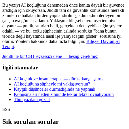
Bu yazıyı AI koçluğunu denemeden önce kanıta dayalı bir güvence
aradığın için okuyorsan, Judith tam da güvenlik konusunda meraklı
zihinleri rahatlatan türden yapılandırılmış, adım adım ilerleyen bir
çalışmaya göre tasarlandı. Yaklaşımı bilişsel davranışçı terapiye
dayanır — pratik, sınırları belli, gerçekten deneyebileceğin şeylere
odaklı — ve bu, çoğu şüphecinin aslında sorduğu "bana bunun
teoride değil hayatımda nasıl işe yarayacağını göster" sorusuna iyi
oturur. Yöntem hakkında daha fazla bilgi için:
Bilişsel Davranışçı
Terapi
.
Judith ile bir CBT egzersizi dene — hesap gerekmez
İlgili okumalar
AI koçluk ve insan terapisi — dürüst karşılaştırma
AI koçluğuna şüpheyle mi yaklaşıyorsun?
Kaygılı düşünceler durmadığında ne yapmalı
Konuşmaları neden zihninde tekrar tekrar oynatıyorsun
Tüm yazılara göz at
SSS
Sık sorulan sorular