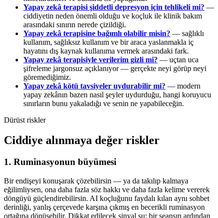
Yapay zekâ terapisi şiddetli depresyon için tehlikeli mi?
—
ciddiyetin neden önemli olduğu ve koçluk ile klinik bakım
arasındaki sınırın nerede çizildiği.
Yapay zekâ terapisine bağımlı olabilir misin?
— sağlıklı
kullanım, sağlıksız kullanım ve bir araca yaslanmakla iç
hayatını dış kaynak kullanıma vermek arasındaki fark.
Yapay zekâ terapisiyle verilerim gizli mi?
— uçtan uca
şifreleme jargonsuz açıklanıyor — gerçekte neyi görüp neyi
göremediğimiz.
Yapay zekâ kötü tavsiyeler uydurabilir mi?
— modern
yapay zekânın bazen nasıl şeyler uydurduğu, hangi koruyucu
sınırların bunu yakaladığı ve senin ne yapabileceğin.
Dürüst riskler
Ciddiye alınmaya değer riskler
1. Ruminasyonun büyümesi
Bir endişeyi konuşarak çözebilirsin — ya da takılıp kalmaya
eğilimliysen, ona daha fazla söz hakkı ve daha fazla kelime vererek
döngüyü güçlendirebilirsin. AI koçluğunu faydalı kılan aynı sohbet
derinliği, yanlış çerçevede karşına çıkmış en becerikli ruminasyon
ortağına dönüşebilir. Dikkat edilecek sinyal şu: bir seansın ardından