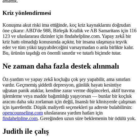
anlattık.
Kriz yönlendirmesi
Konuşma akut riski ima ettiğinde, koç kriz kaynaklarını doğrudan
öne çıkarır: ABD'de 988, Birleşik Krallık ve AB Samaritans için 116
123 ve uluslararası dizinler için findahelpline.com. Yapay zekâ bir
kriz hattı olmadığı konusunda açıktır, bir insana ulaşmaya teşvik
eder ve tüm yükü taşıyabileceğini varsaymadan o anla birlikte kalır.
Bu, ürünün taşıdığı en önemli sınırdır ve tutarlı biçimde tutar.
Ne zaman daha fazla destek alınmalı
Öz-yardım ve yapay zekâ koçluğu çok şey yapabilir, ama sınırları
vardır. Geçmemiş şiddetli depresyon, günlük hayatı kesintiye
uğratan panik ataklar, kendine zarar verme düşünceleri, aktif travma
işlemleme veya madde bağımlılığı yaşıyorsan — bunlar bir koçluk
aracını daha sıkı zorlaman için değil, lisanslı bir klinisyenle çalışman
için işaretlerdir. Düşük maliyetli seçenekleri şu adreste bulabilirsin:
opencounseling.com
uluslararası yardım hatları için
findahelpline.com
. Gereğinden uzun süre beklemenin bir ödülü yok.
Judith ile çalış