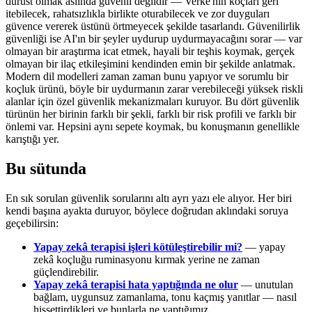
dürüst olmak aslında güvenli değildir — Verke'nin koçları geri
itebilecek, rahatsızlıkla birlikte oturabilecek ve zor duyguları
güvence vererek üstünü örtmeyecek şekilde tasarlandı. Güvenilirlik
güvenliği ise AI'ın bir şeyler uydurup uydurmayacağını sorar — var
olmayan bir araştırma icat etmek, hayali bir teşhis koymak, gerçek
olmayan bir ilaç etkileşimini kendinden emin bir şekilde anlatmak.
Modern dil modelleri zaman zaman bunu yapıyor ve sorumlu bir
koçluk ürünü, böyle bir uydurmanın zarar verebileceği yüksek riskli
alanlar için özel güvenlik mekanizmaları kuruyor. Bu dört güvenlik
türünün her birinin farklı bir şekli, farklı bir risk profili ve farklı bir
önlemi var. Hepsini aynı sepete koymak, bu konuşmanın genellikle
karıştığı yer.
Bu sütunda
En sık sorulan güvenlik sorularını altı ayrı yazı ele alıyor. Her biri
kendi başına ayakta duruyor, böylece doğrudan aklındaki soruya
geçebilirsin:
Yapay zekâ terapisi işleri kötüleştirebilir mi?
— yapay
zekâ koçluğu ruminasyonu kırmak yerine ne zaman
güçlendirebilir.
Yapay zekâ terapisi hata yaptığında ne olur
— unutulan
bağlam, uygunsuz zamanlama, tonu kaçmış yanıtlar — nasıl
hissettirdikleri ve bunlarla ne yaptığımız.