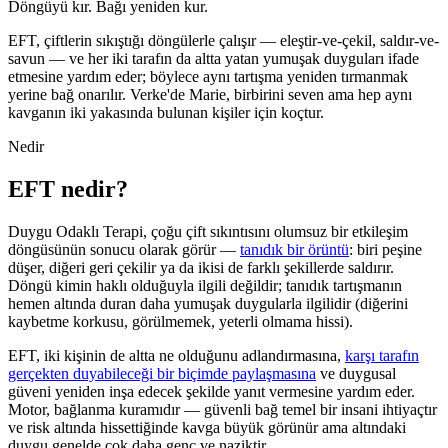
Döngüyü kır. Bağı yeniden kur.
EFT, çiftlerin sıkıştığı döngülerle çalışır — eleştir-ve-çekil, saldır-ve-
savun — ve her iki tarafın da altta yatan yumuşak duyguları ifade
etmesine yardım eder; böylece aynı tartışma yeniden tırmanmak
yerine bağ onarılır. Verke'de Marie, birbirini seven ama hep aynı
kavganın iki yakasında bulunan kişiler için koçtur.
Nedir
EFT nedir?
Duygu Odaklı Terapi, çoğu çift sıkıntısını olumsuz bir etkileşim
döngüsünün sonucu olarak görür —
tanıdık bir örüntü
: biri peşine
düşer, diğeri geri çekilir ya da ikisi de farklı şekillerde saldırır.
Döngü kimin haklı olduğuyla ilgili değildir; tanıdık tartışmanın
hemen altında duran daha yumuşak duygularla ilgilidir (diğerini
kaybetme korkusu, görülmemek, yeterli olmama hissi).
EFT, iki kişinin de altta ne olduğunu adlandırmasına,
karşı tarafın
gerçekten duyabileceği bir biçimde paylaşmasına
ve duygusal
güveni yeniden inşa edecek şekilde yanıt vermesine yardım eder.
Motor, bağlanma kuramıdır — güvenli bağ temel bir insani ihtiyaçtır
ve risk altında hissettiğinde kavga büyük görünür ama altındaki
duygu genelde çok daha genç ve naziktir.