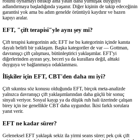
rolünü oynamayı bırakıp altta yatan daha yumuşak duyguyu
adlandırmaya başladığında yaşanır. Diğer kişinin de takip edeceğinin
garantisi yok ama bu adım genelde örüntüyü kaydırır ve bazen
kapıyı aralar.
EFT, "çift terapisi"yle aynı şey mi?
Çift terapisi kategorinin adı; EFT ise bu kategorinin içinde kanıta
dayalı belirli bir yaklaşım. Başka kategoriler de var — Gottman,
davranışçı çift çalışması, bütünleştirici yaklaşımlar. EFT'yi
diğerlerinden ayıran şey, beceri ya da kurallara değil, alttaki
duyguya ve bağlanmaya odaklanması.
İlişkiler için EFT, CBT'den daha mı iyi?
Çift sıkıntısı söz konusu olduğunda EFT, birçok meta-analizde
yalnızca davranışçı çift yaklaşımlarından daha güçlü bir sonuç
sinyali veriyor. Sosyal kaygı ya da düşük ruh hali üzerinde çalışan
birey için ise genellikle CBT daha uygundur. İkisi farklı sorulara
yanıt verir.
EFT ne kadar sürer?
Geleneksel EFT yaklaşık sekiz ila yirmi seans sürer; pek çok çift