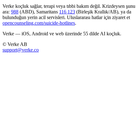
Verke koçluk sağlar, terapi veya tıbbi bakım değil. Krizdeysen şunu
ara:
988
(ABD), Samaritans
116 123
(Birleşik Krallık/AB), ya da
bulunduğun yerin acil servisleri. Uluslararası hatlar için ziyaret et
opencounseling.com/suicide-hotlines
.
Verke — iOS, Android ve web üzerinde 55 dilde AI koçluk.
© Verke AB
support@verke.co