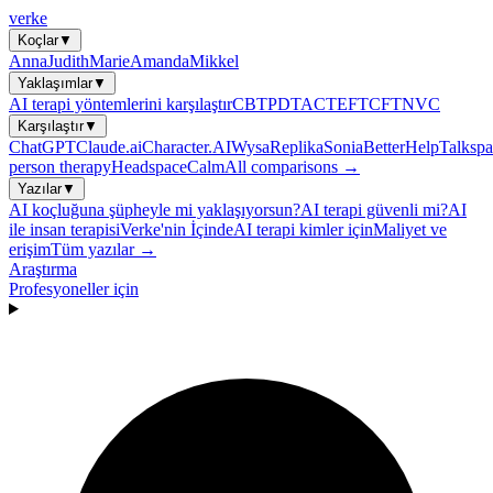
verke
Koçlar
▼
Anna
Judith
Marie
Amanda
Mikkel
Yaklaşımlar
▼
AI terapi yöntemlerini karşılaştır
CBT
PDT
ACT
EFT
CFT
NVC
Karşılaştır
▼
ChatGPT
Claude.ai
Character.AI
Wysa
Replika
Sonia
BetterHelp
Talkspa
person therapy
Headspace
Calm
All comparisons →
Yazılar
▼
AI koçluğuna şüpheyle mi yaklaşıyorsun?
AI terapi güvenli mi?
AI
ile insan terapisi
Verke'nin İçinde
AI terapi kimler için
Maliyet ve
erişim
Tüm yazılar →
Araştırma
Profesyoneller için