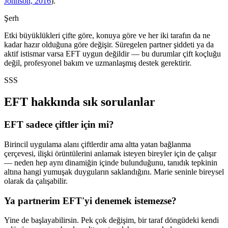
Johnson, 2016
).
Şerh
Etki büyüklükleri çifte göre, konuya göre ve her iki tarafın da ne
kadar hazır olduğuna göre değişir. Süregelen partner şiddeti ya da
aktif istismar varsa EFT uygun değildir — bu durumlar çift koçluğu
değil, profesyonel bakım ve uzmanlaşmış destek gerektirir.
SSS
EFT hakkında sık sorulanlar
EFT sadece çiftler için mi?
Birincil uygulama alanı çiftlerdir ama altta yatan bağlanma
çerçevesi, ilişki örüntülerini anlamak isteyen bireyler için de çalışır
— neden hep aynı dinamiğin içinde bulunduğunu, tanıdık tepkinin
altına hangi yumuşak duyguların saklandığını. Marie seninle bireysel
olarak da çalışabilir.
Ya partnerim EFT'yi denemek istemezse?
Yine de başlayabilirsin. Pek çok değişim, bir taraf döngüdeki kendi