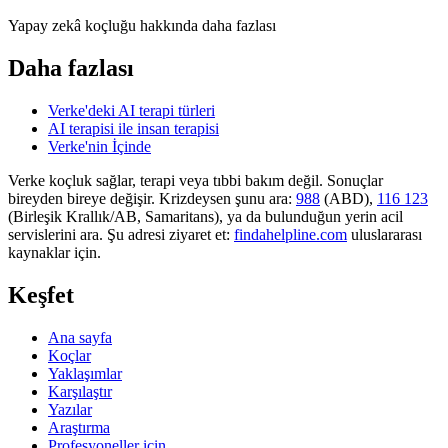
Yapay zekâ koçluğu hakkında daha fazlası
Daha fazlası
Verke'deki AI terapi türleri
AI terapisi ile insan terapisi
Verke'nin İçinde
Verke koçluk sağlar, terapi veya tıbbi bakım değil. Sonuçlar
bireyden bireye değişir. Krizdeysen şunu ara:
988
(ABD),
116 123
(Birleşik Krallık/AB, Samaritans),
ya da bulunduğun yerin acil
servislerini ara. Şu adresi ziyaret et:
findahelpline.com
uluslararası
kaynaklar için.
Keşfet
Ana sayfa
Koçlar
Yaklaşımlar
Karşılaştır
Yazılar
Araştırma
Profesyoneller için