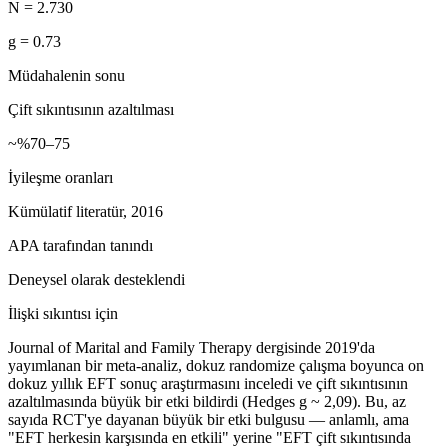
N = 2.730
g = 0.73
Müdahalenin sonu
Çift sıkıntısının azaltılması
~%70–75
İyileşme oranları
Kümülatif literatür, 2016
APA tarafından tanındı
Deneysel olarak desteklendi
İlişki sıkıntısı için
Journal of Marital and Family Therapy dergisinde 2019'da
yayımlanan bir meta-analiz, dokuz randomize çalışma boyunca on
dokuz yıllık EFT sonuç araştırmasını inceledi ve çift sıkıntısının
azaltılmasında büyük bir etki bildirdi (Hedges g ~ 2,09). Bu, az
sayıda RCT'ye dayanan büyük bir etki bulgusu — anlamlı, ama
"EFT herkesin karşısında en etkili" yerine "EFT çift sıkıntısında