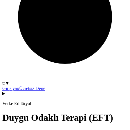
tr
▼
Giriş yap
Ücretsiz Dene
Verke Editöryal
Duygu Odaklı Terapi (EFT)