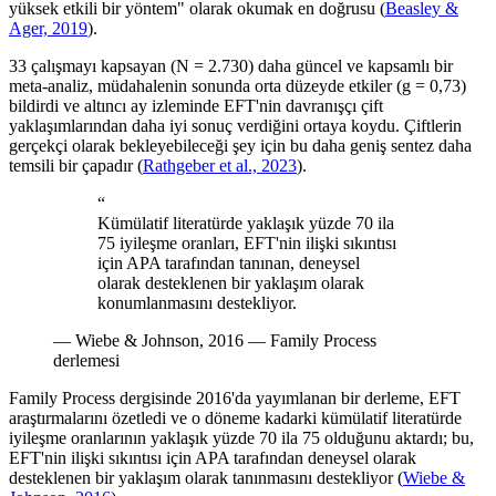
yüksek etkili bir yöntem" olarak okumak en doğrusu
(
Beasley &
Ager, 2019
).
33 çalışmayı kapsayan (N = 2.730) daha güncel ve kapsamlı bir
meta-analiz, müdahalenin sonunda orta düzeyde etkiler (g = 0,73)
bildirdi ve altıncı ay izleminde EFT'nin davranışçı çift
yaklaşımlarından daha iyi sonuç verdiğini ortaya koydu. Çiftlerin
gerçekçi olarak bekleyebileceği şey için bu daha geniş sentez daha
temsili bir çapadır
(
Rathgeber et al., 2023
).
“
Kümülatif literatürde yaklaşık yüzde 70 ila
75 iyileşme oranları, EFT'nin ilişki sıkıntısı
için APA tarafından tanınan, deneysel
olarak desteklenen bir yaklaşım olarak
konumlanmasını destekliyor.
—
Wiebe & Johnson, 2016 — Family Process
derlemesi
Family Process dergisinde 2016'da yayımlanan bir derleme, EFT
araştırmalarını özetledi ve o döneme kadarki kümülatif literatürde
iyileşme oranlarının yaklaşık yüzde 70 ila 75 olduğunu aktardı; bu,
EFT'nin ilişki sıkıntısı için APA tarafından deneysel olarak
desteklenen bir yaklaşım olarak tanınmasını destekliyor
(
Wiebe &