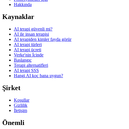
Hakkında
Kaynaklar
AI terapi güvenli mi?
AI ile insan terapisi
AI terapiden kimler fayda görür
AI terapi türleri
AI terapi ücreti
Verke'nin İçinde
Başlangıç
Terapi alternatifleri
AI terapi SSS
Hangi AI koç bana uygun?
Şirket
Koşullar
Gizlilik
İletişim
Önemli