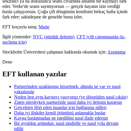
sekizinci ya da dokuzuncu seans civarında anlamlı bir kaymayı fark
eder. Verke'de seans saymıyorsun — gerçek hayatın izin verdiği
hızda çalışıyorsun. Çoğu çift döngünün kendisini birkaç hafta içinde
fark eder; sakinleşme de genelde bunu izler.
EFT koçuyla tanış:
Marie
İlgili yöntemler:
NVC (günlük iletişim)
,
CFT (çift çatışmasında öz-
suçlama için)
Stockholm Üniversitesi çalışması hakkında okumak için:
Araştırma
Dene
EFT kullanan yazılar
Partnerinden uzaklaşmış hissetmek: altında ne var ve nasıl
yakınlaşılır
Neden hep aynı kavgayı yaşıyoruz (ve döngüden nasıl çıkılır)
Zaten stresliyken partnerinle nasıl daha iyi iletişim kurarsın
Gerçekten flört eden insanlar için bağlanma stilleri
Daha iyi ilişkiler kendi örüntünü anlamakla başlar
Kavga başlatmadan ne istediğini nasıl ifade edersin
Bir ayrılığın ardından: nasıl sindirilir ve nasıl yola devam
edilir