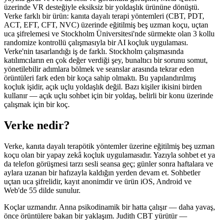
üzerinde VR desteğiyle eksiksiz bir yoldaşlık ürününe dönüştü.
Verke farklı bir ürün: kanıta dayalı terapi yöntemleri (CBT, PDT,
ACT, EFT, CFT, NVC) üzerinde eğitilmiş beş uzman koçu, uçtan
uca şifrelemesi ve Stockholm Üniversitesi'nde sürmekte olan 3 kollu
randomize kontrollü çalışmasıyla bir AI koçluk uygulaması.
Verke'nin tasarlandığı iş de farklı. Stockholm çalışmasında
katılımcıların en çok değer verdiği şey, bunaltıcı bir sorunu somut,
yönetilebilir adımlara bölmek ve seanslar arasında tekrar eden
örüntüleri fark eden bir koça sahip olmaktı. Bu yapılandırılmış
koçluk işidir, açık uçlu yoldaşlık değil. Bazı kişiler ikisini birden
kullanır — açık uçlu sohbet için bir yoldaş, belirli bir konu üzerinde
çalışmak için bir koç.
Verke nedir?
Verke, kanıta dayalı terapötik yöntemler üzerine eğitilmiş beş uzman
koçu olan bir yapay zekâ koçluk uygulamasıdır. Yazıyla sohbet et ya
da telefon görüşmesi tarzı sesli seansa geç; günler sonra haftalara ve
aylara uzanan bir hafızayla kaldığın yerden devam et. Sohbetler
uçtan uca şifrelidir, kayıt anonimdir ve ürün iOS, Android ve
Web'de 55 dilde sunulur.
Koçlar uzmandır. Anna psikodinamik bir hatta çalışır — daha yavaş,
önce örüntülere bakan bir yaklaşım. Judith CBT yürütür —