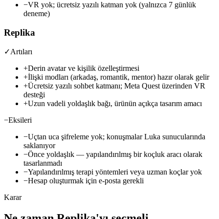
−
VR yok; ücretsiz yazılı katman yok (yalnızca 7 günlük
deneme)
Replika
✓
Artıları
+
Derin avatar ve kişilik özelleştirmesi
+
İlişki modları (arkadaş, romantik, mentor) hazır olarak gelir
+
Ücretsiz yazılı sohbet katmanı; Meta Quest üzerinden VR
desteği
+
Uzun vadeli yoldaşlık bağı, ürünün açıkça tasarım amacı
−
Eksileri
−
Uçtan uca şifreleme yok; konuşmalar Luka sunucularında
saklanıyor
−
Önce yoldaşlık — yapılandırılmış bir koçluk aracı olarak
tasarlanmadı
−
Yapılandırılmış terapi yöntemleri veya uzman koçlar yok
−
Hesap oluşturmak için e-posta gerekli
Karar
Ne zaman Replika'yı seçmeli