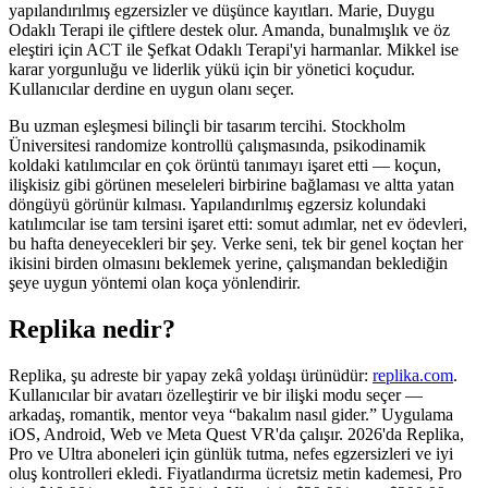
yapılandırılmış egzersizler ve düşünce kayıtları. Marie, Duygu
Odaklı Terapi ile çiftlere destek olur. Amanda, bunalmışlık ve öz
eleştiri için ACT ile Şefkat Odaklı Terapi'yi harmanlar. Mikkel ise
karar yorgunluğu ve liderlik yükü için bir yönetici koçudur.
Kullanıcılar derdine en uygun olanı seçer.
Bu uzman eşleşmesi bilinçli bir tasarım tercihi. Stockholm
Üniversitesi randomize kontrollü çalışmasında, psikodinamik
koldaki katılımcılar en çok örüntü tanımayı işaret etti — koçun,
ilişkisiz gibi görünen meseleleri birbirine bağlaması ve altta yatan
döngüyü görünür kılması. Yapılandırılmış egzersiz kolundaki
katılımcılar ise tam tersini işaret etti: somut adımlar, net ev ödevleri,
bu hafta deneyecekleri bir şey. Verke seni, tek bir genel koçtan her
ikisini birden olmasını beklemek yerine, çalışmandan beklediğin
şeye uygun yöntemi olan koça yönlendirir.
Replika nedir?
Replika, şu adreste bir yapay zekâ yoldaşı ürünüdür:
replika.com
.
Kullanıcılar bir avatarı özelleştirir ve bir ilişki modu seçer —
arkadaş, romantik, mentor veya “bakalım nasıl gider.” Uygulama
iOS, Android, Web ve Meta Quest VR'da çalışır. 2026'da Replika,
Pro ve Ultra aboneleri için günlük tutma, nefes egzersizleri ve iyi
oluş kontrolleri ekledi. Fiyatlandırma ücretsiz metin kademesi, Pro