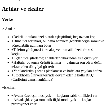
Artılar ve eksiler
Verke
✓
Artıları
+
Belirli konulara özel olarak eşleştirilmiş beş uzman koç
+
Bunaltıcı sorunları, bu hafta harekete geçebileceğin somut ve
yönetilebilir adımlara böler
+
Telefon görüşmesi tarzı akış ve otomatik özetlerle sesli
koçluk
+
Uçtan uca şifreleme; anahtarlar cihazından asla çıkmıyor
+
Haftalar boyunca örüntü tanıma — yalnızca son olayı değil,
tekrar eden döngüyü gösterir
+
Yapılandırılmış seans planlaması ve haftalara yayılan hafıza
+
Stockholm Üniversitesi'nde devam eden 3 kollu RKÇ
(Carlbring danışmanlığında)
−
Eksileri
−
Avatar özelleştirmesi yok — koçların sabit kimlikleri var
−
Arkadaşlık veya romantik ilişki modu yok — koçlar
profesyonel kalır