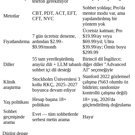
telefon gerekmiyor
Sohbet yoldaşı; Pro'da
CBT, PDT, ACT, EFT,
mentor modu var, ama
Metotlar
CFT, NVC
yapılandırılmış bir
yöntem yok
Ücretsiz katman; Pro
7 gün ücretsiz deneme,
$19.99/ay
veya
Fiyatlandırma
ardından
$2.99–
$69.99/yıl
; Ultra
$9.99/month
$39.99/ay
; Ömür boyu
$299.99
55 tam yerelleştirilmiş
Birincil dil İngilizce;
Diller
arayüz dili + LLM tabanlı
diğer diller "Advanced
sohbet içi dil desteği
AI" seçeneğiyle
Stanford 2022 gözlemsel
Stockholm Üniversitesi 3
Klinik
çalışma (%63 olumlu öz
kollu RKÇ, 2025–2027
araştırma
bildirim; randomize
boyunca devam ediyor
kontrollü çalışma değil)
Hesap başına 18+
18+ yaş, 2026'da
Yaş politikası
politikası
güçlendirilmiş doğrulama
Sohbet
Evet — tüm sohbetlerde
geçmişinde
Hayır
serbest metin arama
arama
Dürüst denge