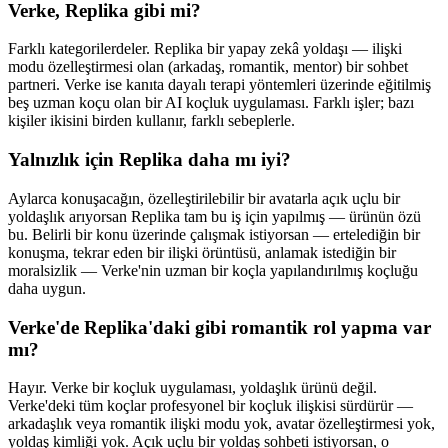
Verke, Replika gibi mi?
Farklı kategorilerdeler. Replika bir yapay zekâ yoldaşı — ilişki
modu özelleştirmesi olan (arkadaş, romantik, mentor) bir sohbet
partneri. Verke ise kanıta dayalı terapi yöntemleri üzerinde eğitilmiş
beş uzman koçu olan bir AI koçluk uygulaması. Farklı işler; bazı
kişiler ikisini birden kullanır, farklı sebeplerle.
Yalnızlık için Replika daha mı iyi?
Aylarca konuşacağın, özelleştirilebilir bir avatarla açık uçlu bir
yoldaşlık arıyorsan Replika tam bu iş için yapılmış — ürünün özü
bu. Belirli bir konu üzerinde çalışmak istiyorsan — ertelediğin bir
konuşma, tekrar eden bir ilişki örüntüsü, anlamak istediğin bir
moralsizlik — Verke'nin uzman bir koçla yapılandırılmış koçluğu
daha uygun.
Verke'de Replika'daki gibi romantik rol yapma var
mı?
Hayır. Verke bir koçluk uygulaması, yoldaşlık ürünü değil.
Verke'deki tüm koçlar profesyonel bir koçluk ilişkisi sürdürür —
arkadaşlık veya romantik ilişki modu yok, avatar özelleştirmesi yok,
yoldaş kimliği yok. Açık uçlu bir yoldaş sohbeti istiyorsan, o