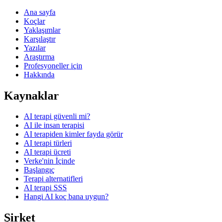
Ana sayfa
Koçlar
Yaklaşımlar
Karşılaştır
Yazılar
Araştırma
Profesyoneller için
Hakkında
Kaynaklar
AI terapi güvenli mi?
AI ile insan terapisi
AI terapiden kimler fayda görür
AI terapi türleri
AI terapi ücreti
Verke'nin İçinde
Başlangıç
Terapi alternatifleri
AI terapi SSS
Hangi AI koç bana uygun?
Şirket