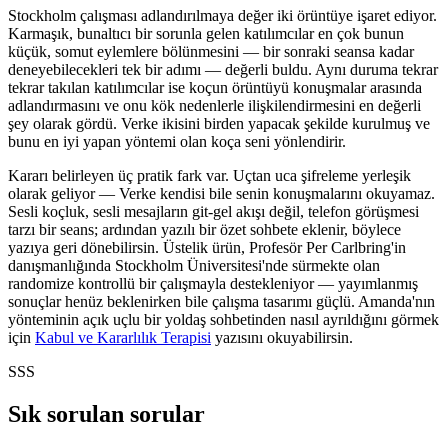
Stockholm çalışması adlandırılmaya değer iki örüntüye işaret ediyor.
Karmaşık, bunaltıcı bir sorunla gelen katılımcılar en çok bunun
küçük, somut eylemlere bölünmesini — bir sonraki seansa kadar
deneyebilecekleri tek bir adımı — değerli buldu. Aynı duruma tekrar
tekrar takılan katılımcılar ise koçun örüntüyü konuşmalar arasında
adlandırmasını ve onu kök nedenlerle ilişkilendirmesini en değerli
şey olarak gördü. Verke ikisini birden yapacak şekilde kurulmuş ve
bunu en iyi yapan yöntemi olan koça seni yönlendirir.
Kararı belirleyen üç pratik fark var. Uçtan uca şifreleme yerleşik
olarak geliyor — Verke kendisi bile senin konuşmalarını okuyamaz.
Sesli koçluk, sesli mesajların git-gel akışı değil, telefon görüşmesi
tarzı bir seans; ardından yazılı bir özet sohbete eklenir, böylece
yazıya geri dönebilirsin. Üstelik ürün, Profesör Per Carlbring'in
danışmanlığında Stockholm Üniversitesi'nde sürmekte olan
randomize kontrollü bir çalışmayla destekleniyor — yayımlanmış
sonuçlar henüz beklenirken bile çalışma tasarımı güçlü. Amanda'nın
yönteminin açık uçlu bir yoldaş sohbetinden nasıl ayrıldığını görmek
için
Kabul ve Kararlılık Terapisi
yazısını okuyabilirsin.
SSS
Sık sorulan sorular