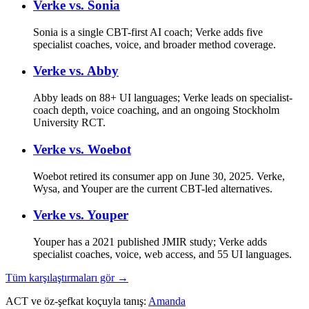
Verke vs.
Sonia
Sonia is a single CBT-first AI coach; Verke adds five
specialist coaches, voice, and broader method coverage.
Verke vs.
Abby
Abby leads on 88+ UI languages; Verke leads on specialist-
coach depth, voice coaching, and an ongoing Stockholm
University RCT.
Verke vs.
Woebot
Woebot retired its consumer app on June 30, 2025. Verke,
Wysa, and Youper are the current CBT-led alternatives.
Verke vs.
Youper
Youper has a 2021 published JMIR study; Verke adds
specialist coaches, voice, web access, and 55 UI languages.
Tüm karşılaştırmaları gör →
ACT ve öz-şefkat koçuyla tanış:
Amanda