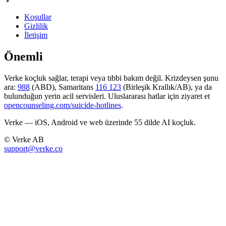
Koşullar
Gizlilik
İletişim
Önemli
Verke koçluk sağlar, terapi veya tıbbi bakım değil. Krizdeysen şunu
ara:
988
(ABD), Samaritans
116 123
(Birleşik Krallık/AB), ya da
bulunduğun yerin acil servisleri. Uluslararası hatlar için ziyaret et
opencounseling.com/suicide-hotlines
.
Verke — iOS, Android ve web üzerinde 55 dilde AI koçluk.
© Verke AB
support@verke.co