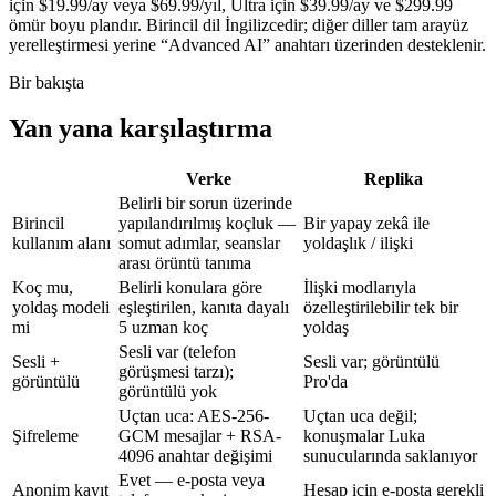
için $19.99/ay veya $69.99/yıl, Ultra için $39.99/ay ve $299.99
ömür boyu plandır. Birincil dil İngilizcedir; diğer diller tam arayüz
yerelleştirmesi yerine “Advanced AI” anahtarı üzerinden desteklenir.
Bir bakışta
Yan yana karşılaştırma
Verke
Replika
Belirli bir sorun üzerinde
Birincil
yapılandırılmış koçluk —
Bir yapay zekâ ile
kullanım alanı
somut adımlar, seanslar
yoldaşlık / ilişki
arası örüntü tanıma
Koç mu,
Belirli konulara göre
İlişki modlarıyla
yoldaş modeli
eşleştirilen, kanıta dayalı
özelleştirilebilir tek bir
mi
5 uzman koç
yoldaş
Sesli var (telefon
Sesli +
Sesli var; görüntülü
görüşmesi tarzı);
görüntülü
Pro'da
görüntülü yok
Uçtan uca: AES-256-
Uçtan uca değil;
Şifreleme
GCM mesajlar + RSA-
konuşmalar Luka
4096 anahtar değişimi
sunucularında saklanıyor
Evet — e-posta veya
Anonim kayıt
Hesap için e-posta gerekli