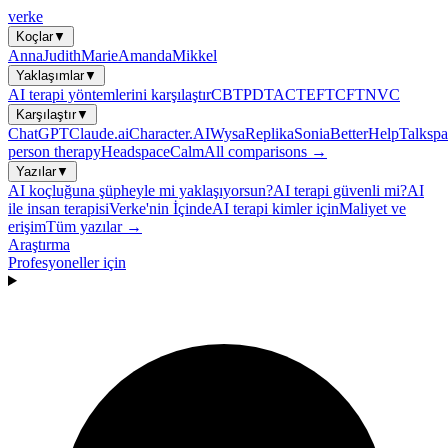
verke
Koçlar
▼
Anna
Judith
Marie
Amanda
Mikkel
Yaklaşımlar
▼
AI terapi yöntemlerini karşılaştır
CBT
PDT
ACT
EFT
CFT
NVC
Karşılaştır
▼
ChatGPT
Claude.ai
Character.AI
Wysa
Replika
Sonia
BetterHelp
Talkspa
person therapy
Headspace
Calm
All comparisons →
Yazılar
▼
AI koçluğuna şüpheyle mi yaklaşıyorsun?
AI terapi güvenli mi?
AI
ile insan terapisi
Verke'nin İçinde
AI terapi kimler için
Maliyet ve
erişim
Tüm yazılar →
Araştırma
Profesyoneller için