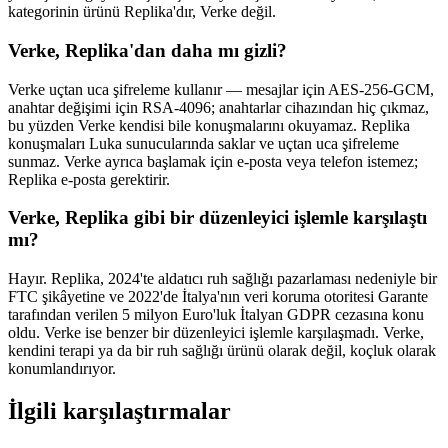
kategorinin ürünü Replika'dır, Verke değil.
Verke, Replika'dan daha mı gizli?
Verke uçtan uca şifreleme kullanır — mesajlar için AES-256-GCM,
anahtar değişimi için RSA-4096; anahtarlar cihazından hiç çıkmaz,
bu yüzden Verke kendisi bile konuşmalarını okuyamaz. Replika
konuşmaları Luka sunucularında saklar ve uçtan uca şifreleme
sunmaz. Verke ayrıca başlamak için e-posta veya telefon istemez;
Replika e-posta gerektirir.
Verke, Replika gibi bir düzenleyici işlemle karşılaştı
mı?
Hayır. Replika, 2024'te aldatıcı ruh sağlığı pazarlaması nedeniyle bir
FTC şikâyetine ve 2022'de İtalya'nın veri koruma otoritesi Garante
tarafından verilen 5 milyon Euro'luk İtalyan GDPR cezasına konu
oldu. Verke ise benzer bir düzenleyici işlemle karşılaşmadı. Verke,
kendini terapi ya da bir ruh sağlığı ürünü olarak değil, koçluk olarak
konumlandırıyor.
İlgili karşılaştırmalar