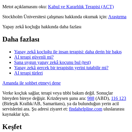
Metot açıklamasını oku:
Kabul ve Kararlılık Terapisi (ACT)
Stockholm Üniversitesi çalışması hakkında okumak için:
Araştırma
Yapay zekâ koçluğu hakkında daha fazlası
Daha fazlası
Yapay zekâ koçluğu ile insan terapisi: daha derin bir bakış
AI terapi güvenli mi?
Sana uygun yapay zekâ koçunu bul (test)
Yapay zekâ gerçek bir terapistin yerini tutabilir mi?
AI terapi türleri
Amanda ile sohbet etmeyi dene
Verke koçluk sağlar, terapi veya tıbbi bakım değil. Sonuçlar
bireyden bireye değişir. Krizdeysen şunu ara:
988
(ABD),
116 123
(Birleşik Krallık/AB, Samaritans),
ya da bulunduğun yerin acil
servislerini ara. Şu adresi ziyaret et:
findahelpline.com
uluslararası
kaynaklar için.
Keşfet