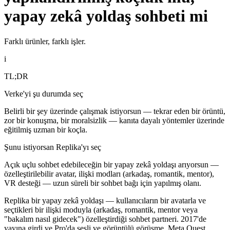
yapay zekâ yoldaş sohbeti mi
Farklı ürünler, farklı işler.
i
TL;DR
Verke'yi şu durumda seç
Belirli bir şey üzerinde çalışmak istiyorsun — tekrar eden bir örüntü,
zor bir konuşma, bir moralsizlik — kanıta dayalı yöntemler üzerinde
eğitilmiş uzman bir koçla.
Şunu istiyorsan Replika'yı seç
Açık uçlu sohbet edebileceğin bir yapay zekâ yoldaşı arıyorsun —
özelleştirilebilir avatar, ilişki modları (arkadaş, romantik, mentor),
VR desteği — uzun süreli bir sohbet bağı için yapılmış olanı.
Replika bir yapay zekâ yoldaşı — kullanıcıların bir avatarla ve
seçtikleri bir ilişki moduyla (arkadaş, romantik, mentor veya
"bakalım nasıl gidecek") özelleştirdiği sohbet partneri. 2017'de
yayına girdi ve Pro'da sesli ve görüntülü görüşme, Meta Quest