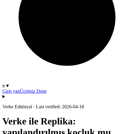
tr
▼
Giriş yap
Ücretsiz Dene
Verke Editöryal
·
Last verified: 2026-04-18
Verke ile Replika:
yapılandırılmış koçluk mu,