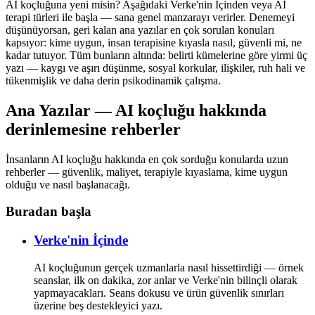
AI koçluğuna yeni misin? Aşağıdaki Verke'nin İçinden veya AI
terapi türleri ile başla — sana genel manzarayı verirler. Denemeyi
düşünüyorsan, geri kalan ana yazılar en çok sorulan konuları
kapsıyor: kime uygun, insan terapisine kıyasla nasıl, güvenli mi, ne
kadar tutuyor. Tüm bunların altında: belirti kümelerine göre yirmi üç
yazı — kaygı ve aşırı düşünme, sosyal korkular, ilişkiler, ruh hali ve
tükenmişlik ve daha derin psikodinamik çalışma.
Ana Yazılar — AI koçluğu hakkında
derinlemesine rehberler
İnsanların AI koçluğu hakkında en çok sorduğu konularda uzun
rehberler — güvenlik, maliyet, terapiyle kıyaslama, kime uygun
olduğu ve nasıl başlanacağı.
Buradan başla
Verke'nin İçinde
AI koçluğunun gerçek uzmanlarla nasıl hissettirdiği — örnek
seanslar, ilk on dakika, zor anlar ve Verke'nin bilinçli olarak
yapmayacakları. Seans dokusu ve ürün güvenlik sınırları
üzerine beş destekleyici yazı.