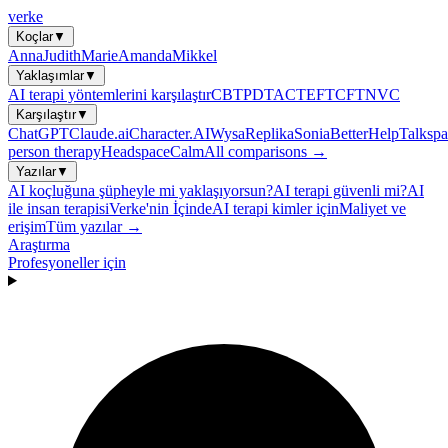
verke
Koçlar
▼
Anna
Judith
Marie
Amanda
Mikkel
Yaklaşımlar
▼
AI terapi yöntemlerini karşılaştır
CBT
PDT
ACT
EFT
CFT
NVC
Karşılaştır
▼
ChatGPT
Claude.ai
Character.AI
Wysa
Replika
Sonia
BetterHelp
Talkspa
person therapy
Headspace
Calm
All comparisons →
Yazılar
▼
AI koçluğuna şüpheyle mi yaklaşıyorsun?
AI terapi güvenli mi?
AI
ile insan terapisi
Verke'nin İçinde
AI terapi kimler için
Maliyet ve
erişim
Tüm yazılar →
Araştırma
Profesyoneller için