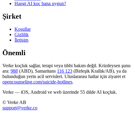
Hangi AI koç bana uygun?
Şirket
Koşullar
Gizlilik
İletişim
Önemli
Verke koçluk sağlar, terapi veya tıbbi bakım değil. Krizdeysen şunu
ara:
988
(ABD), Samaritans
116 123
(Birleşik Krallık/AB), ya da
bulunduğun yerin acil servisleri. Uluslararası hatlar için ziyaret et
opencounseling.com/suicide-hotlines
.
Verke — iOS, Android ve web üzerinde 55 dilde AI koçluk.
© Verke AB
support@verke.co