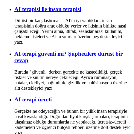
AI terapisi ile insan terapisi
Dürüst bir karşılaştırma — AI'ın iyi yaptıkları, insan
terapisinin doğru araç olduğu yerler ve ikisinin birlikte nasıl
çalışabileceği. Yerini alma, ittifak, seanslar arası kullanım,
bekleme listeleri ve AI'ın sınırları üzerine beş destekleyici
yazı.
AI terapi güvenli mi? Şüphecilere dürüst bir
cevap
Burada "güvenli" derken gerçekte ne kastedildiği, gerçek
riskler ve sınırın nereye çekileceği. Ayrıca ruminasyon,
hatalar, ciddiyet, bağımlılık, gizlilik ve halüsinasyon üzerine
altı destekleyici yazı.
AI terapi ücreti
Gerçekte ne ödeyeceğin ve bunun bir yıllık insan terapisiyle
nasıl kıyaslandığı. Doğrudan fiyat karşılaştırmaları, terapinin
ulaşılmaz olduğu durumlarda ne yapılacağı, ücretsiz–ücretli
kademeleri ve öğrenci bütçesi rehberi üzerine dört destekleyici
yazı.