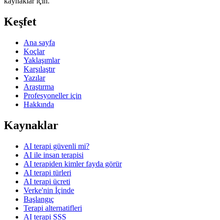
kaynaklar için.
Keşfet
Ana sayfa
Koçlar
Yaklaşımlar
Karşılaştır
Yazılar
Araştırma
Profesyoneller için
Hakkında
Kaynaklar
AI terapi güvenli mi?
AI ile insan terapisi
AI terapiden kimler fayda görür
AI terapi türleri
AI terapi ücreti
Verke'nin İçinde
Başlangıç
Terapi alternatifleri
AI terapi SSS