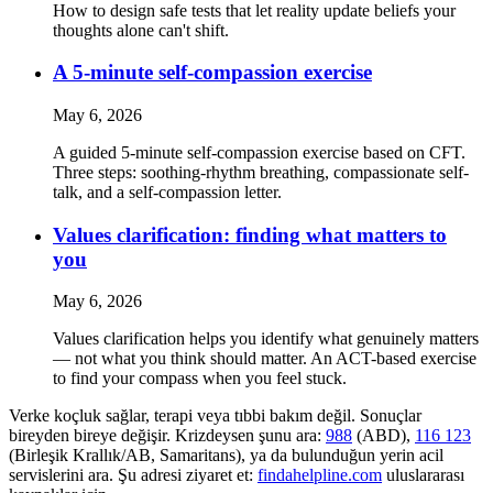
How to design safe tests that let reality update beliefs your
thoughts alone can't shift.
A 5-minute self-compassion exercise
May 6, 2026
A guided 5-minute self-compassion exercise based on CFT.
Three steps: soothing-rhythm breathing, compassionate self-
talk, and a self-compassion letter.
Values clarification: finding what matters to
you
May 6, 2026
Values clarification helps you identify what genuinely matters
— not what you think should matter. An ACT-based exercise
to find your compass when you feel stuck.
Verke koçluk sağlar, terapi veya tıbbi bakım değil. Sonuçlar
bireyden bireye değişir. Krizdeysen şunu ara:
988
(ABD),
116 123
(Birleşik Krallık/AB, Samaritans),
ya da bulunduğun yerin acil
servislerini ara. Şu adresi ziyaret et:
findahelpline.com
uluslararası