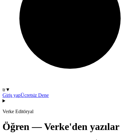
tr
▼
Giriş yap
Ücretsiz Dene
Verke Editöryal
Öğren — Verke'den yazılar