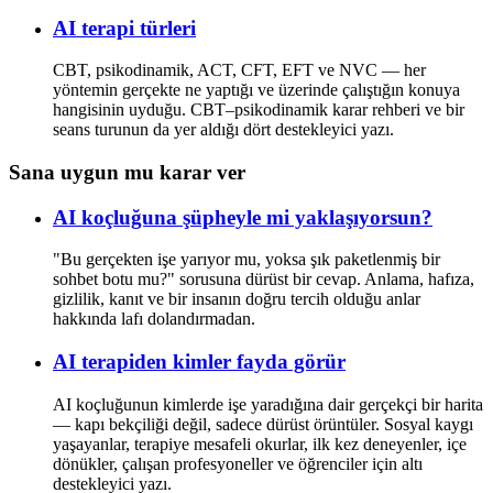
AI terapi türleri
CBT, psikodinamik, ACT, CFT, EFT ve NVC — her
yöntemin gerçekte ne yaptığı ve üzerinde çalıştığın konuya
hangisinin uyduğu. CBT–psikodinamik karar rehberi ve bir
seans turunun da yer aldığı dört destekleyici yazı.
Sana uygun mu karar ver
AI koçluğuna şüpheyle mi yaklaşıyorsun?
"Bu gerçekten işe yarıyor mu, yoksa şık paketlenmiş bir
sohbet botu mu?" sorusuna dürüst bir cevap. Anlama, hafıza,
gizlilik, kanıt ve bir insanın doğru tercih olduğu anlar
hakkında lafı dolandırmadan.
AI terapiden kimler fayda görür
AI koçluğunun kimlerde işe yaradığına dair gerçekçi bir harita
— kapı bekçiliği değil, sadece dürüst örüntüler. Sosyal kaygı
yaşayanlar, terapiye mesafeli okurlar, ilk kez deneyenler, içe
dönükler, çalışan profesyoneller ve öğrenciler için altı
destekleyici yazı.