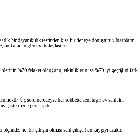
lik bir dayanıklılık testinden kısa bir deneye dönüştürür. İnsanların
 ön kapıdan girmeyi kolaylaştırır.
nlerinin %70 felaket olduğunu, etkinliklerin ise %70 iyi geçtiğini fark
lenmektir. Üç soru neredeyse her sohbette seni taşır: ev sahibini
mans göstermene gerek yok.
çimde, net bir çıkışın olması seni çıkışa iten kaygıyı azaltır.