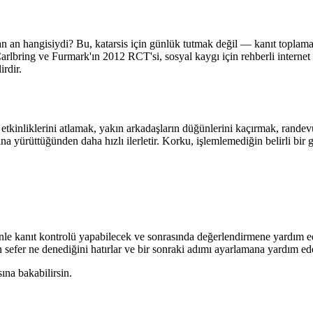
an an hangisiydi? Bu, katarsis için günlük tutmak değil — kanıt toplamak
Carlbring ve Furmark'ın 2012 RCT'si, sosyal kaygı için rehberli internet 
irdir.
 etkinliklerini atlamak, yakın arkadaşların düğünlerini kaçırmak, randev
başına yürüttüğünden daha hızlı ilerletir. Korku, işlemlemediğin belirli bi
ninle kanıt kontrolü yapabilecek ve sonrasında değerlendirme­ne yardım 
sefer ne denediğini hatırlar ve bir sonraki adımı ayarlamana yardım ed
ına bakabilirsin.