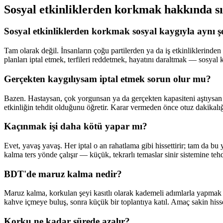
Sosyal etkinliklerden korkmak hakkında sı
Sosyal etkinliklerden korkmak sosyal kaygıyla aynı ş
Tam olarak değil. İnsanların çoğu partilerden ya da iş etkinliklerinde
planları iptal etmek, terfileri reddetmek, hayatını daraltmak — sosyal 
Gerçekten kaygılıysam iptal etmek sorun olur mu?
Bazen. Hastaysan, çok yorgunsan ya da gerçekten kapasiteni aştıysan 
etkinliğin tehdit olduğunu öğretir. Karar vermeden önce otuz dakikal
Kaçınmak işi daha kötü yapar mı?
Evet, yavaş yavaş. Her iptal o an rahatlama gibi hissettirir; tam da bu
kalma ters yönde çalışır — küçük, tekrarlı temaslar sinir sistemine tehdi
BDT'de maruz kalma nedir?
Maruz kalma, korkulan şeyi kasıtlı olarak kademeli adımlarla yapmak v
kahve içmeye buluş, sonra küçük bir toplantıya katıl. Amaç sakin h
Korku ne kadar sürede azalır?