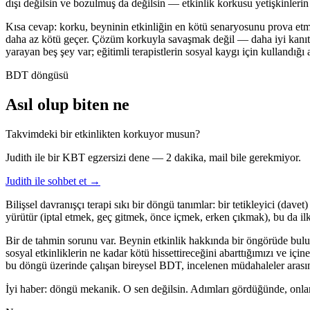
dışı değilsin ve bozulmuş da değilsin — etkinlik korkusu yetişkinlerin t
Kısa cevap: korku, beyninin etkinliğin en kötü senaryosunu prova etme
daha az kötü geçer. Çözüm korkuyla savaşmak değil — daha iyi kanıt t
yarayan beş şey var; eğitimli terapistlerin sosyal kaygı için kullandığı
BDT döngüsü
Asıl olup biten ne
Takvimdeki bir etkinlikten korkuyor musun?
Judith ile bir KBT egzersizi dene — 2 dakika, mail bile gerekmiyor.
Judith ile sohbet et →
Bilişsel davranışçı terapi sıkı bir döngü tanımlar: bir tetikleyici (dave
yürütür (iptal etmek, geç gitmek, önce içmek, erken çıkmak), bu da i
Bir de tahmin sorunu var. Beynin etkinlik hakkında bir öngörüde bulun
sosyal etkinliklerin ne kadar kötü hissettireceğini abarttığımızı ve 
bu döngü üzerinde çalışan bireysel BDT, incelenen müdahaleler arasınd
İyi haber: döngü mekanik. O sen değilsin. Adımları gördüğünde, onları