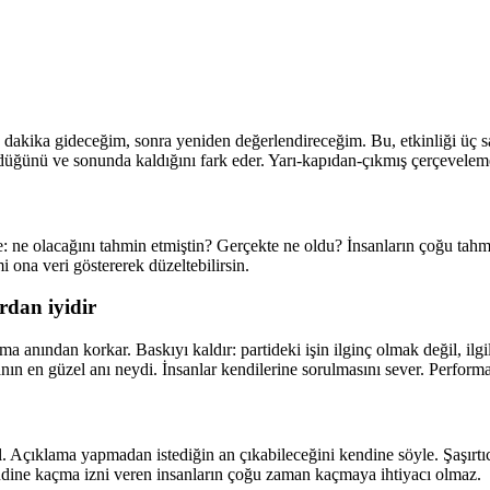
akika gideceğim, sonra yeniden değerlendireceğim. Bu, etkinliği üç saat
düğünü ve sonunda kaldığını fark eder. Yarı-kapıdan-çıkmış çerçeveleme,
le: ne olacağını tahmin etmiştin? Gerçekte ne oldu? İnsanların çoğu tahmi
 ona veri göstererek düzeltebilirsin.
rdan iyidir
 anından korkar. Baskıyı kaldır: partideki işin ilginç olmak değil, ilgi
nın en güzel anı neydi. İnsanlar kendilerine sorulmasını sever. Perfor
çıklama yapmadan istediğin an çıkabileceğini kendine söyle. Şaşırtıcı bi
ine kaçma izni veren insanların çoğu zaman kaçmaya ihtiyacı olmaz.