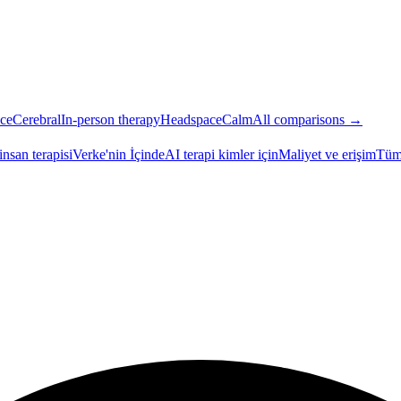
ce
Cerebral
In-person therapy
Headspace
Calm
All comparisons →
insan terapisi
Verke'nin İçinde
AI terapi kimler için
Maliyet ve erişim
Tüm