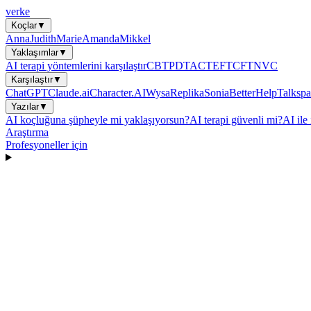
verke
Koçlar
▼
Anna
Judith
Marie
Amanda
Mikkel
Yaklaşımlar
▼
AI terapi yöntemlerini karşılaştır
CBT
PDT
ACT
EFT
CFT
NVC
Karşılaştır
▼
ChatGPT
Claude.ai
Character.AI
Wysa
Replika
Sonia
BetterHelp
Talkspa
Yazılar
▼
AI koçluğuna şüpheyle mi yaklaşıyorsun?
AI terapi güvenli mi?
AI ile 
Araştırma
Profesyoneller için