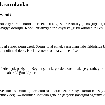
k sorulanlar
ey mi?
n önce gerilir; bu normal bir beklenti kaygısıdır. Korku yoğunlaştığında
kaygıya dönüşür. Korku bir duygudur. Sosyal kaygı bir örüntüdür. İkisi d
iptal etmek sorun değil. Sorun, iptal etmek varsayılan hâle geldiğinde
ığına gitmeyi dene. Korku genelde odaya girince düşer.
 yüzden çok pekiştirir. Beynin şunu kaydeder: kaçınmak işe yaradı, yine y
din abartıldığını öğretir.
e sinir sisteminin güncellenmesini beklemektir. Sosyal korku için şöyle 
issetmek değil — korkulan sonucun genelde gerçekleşmediğini öğrenmek