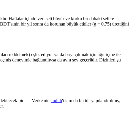
tır. Haftalar içinde veri seti büyür ve korku bir dahaki sefere
BDT'sinin bir yıl sonra da korunan büyük etkiler (g = 0,75) ürettiğini
uları reddetmek) eşlik ediyor ya da başa çıkmak için ağır içme ile
r geçmiş deneyimle bağlantılıysa da aynı şey geçerlidir. Dizinleri şu
edebilecek biri — Verke'nin
Judith
'i tam da bu tür yapılandırılmış,
er.