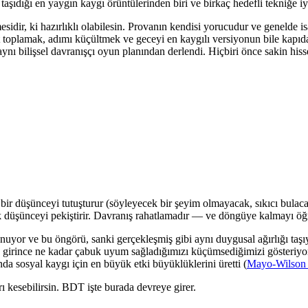
aşıdığı en yaygın kaygı örüntülerinden biri ve birkaç hedefli tekniğe iyi
sidir, ki hazırlıklı olabilesin. Provanın kendisi yorucudur ve genelde i
oplamak, adımı küçültmek ve geceyi en kaygılı versiyonun bile kapıdan g
 aynı bilişsel davranışçı oyun planından derlendi. Hiçbiri önce sakin his
t) bir düşünceyi tutuşturur (söyleyecek bir şeyim olmayacak, sıkıcı bulacak
lk düşünceyi pekiştirir. Davranış rahatlamadır — ve döngüye kalmayı öğr
uyor ve bu öngörü, sanki gerçekleşmiş gibi aynı duygusal ağırlığı taşıy
içine girince ne kadar çabuk uyum sağladığımızı küçümsediğimizi göster
a sosyal kaygı için en büyük etki büyüklüklerini üretti (
Mayo-Wilson e
 kesebilirsin. BDT işte burada devreye girer.