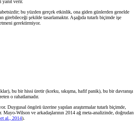
 yanıt verir.
sabetsizdir; bu yüzden gerçek etkinlik, ona giden günlerden genelde
irebileceği şekilde tasarlamaktır. Aşağıda tutarlı biçimde işe
setmeni gerektirmiyor.
lar), bu bir hissi üretir (korku, sıkışma, hafif panik), bu bir davranışı
eten o rahatlamadır.
or. Duygusal öngörü üzerine yapılan araştırmalar tutarlı biçimde,
iyor. Mayo-Wilson ve arkadaşlarının 2014 ağ meta-analizinde, doğrudan
t al., 2014
).