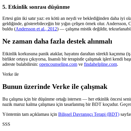
5. Etkinlik sonrası düşünme
Ertesi gün iki satır yaz: en kötü an neydi ve beklediğinden daha iyi ol
geldiğinde, gösterebileceğin bir yığın çelişen örnek olur. Andersson, 
buldu (
Andersson et al., 2012
) — çalışma mistik değildir, tekrarlanabil
Ne zaman daha fazla destek alınmalı
Etkinlik korkusuna panik ataklar, hayatını daraltan sürekli kaçınma (iş
birlikte ortaya çıkıyorsa, lisanslı bir terapistle çalışmak işleri kendi 
adreste bulabilirsin:
opencounseling.com
ve
findahelpline.com
.
Verke ile
Bunun üzerinde Verke ile çalışmak
Bu çalışma için bir düşünme ortağı istersen — her etkinlik öncesi se
nazik maruz kalma çalışması için tasarlanmış bir BDT koçudur. Geçen 
Yöntemin tam açıklaması için
Bilişsel Davranışçı Terapi (BDT)
sayfas
SSS