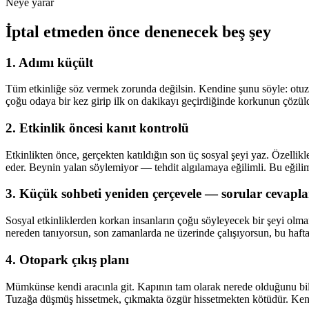
Neye yarar
İptal etmeden önce denenecek beş şey
1. Adımı küçült
Tüm etkinliğe söz vermek zorunda değilsin. Kendine şunu söyle: otuz d
çoğu odaya bir kez girip ilk on dakikayı geçirdiğinde korkunun çözül
2. Etkinlik öncesi kanıt kontrolü
Etkinlikten önce, gerçekten katıldığın son üç sosyal şeyi yaz. Özellik
eder. Beynin yalan söylemiyor — tehdit algılamaya eğilimli. Bu eğilimi
3. Küçük sohbeti yeniden çerçevele — sorular cevapla
Sosyal etkinliklerden korkan insanların çoğu söyleyecek bir şeyi olmama
nereden tanıyorsun, son zamanlarda ne üzerinde çalışıyorsun, bu hafta
4. Otopark çıkış planı
Mümkünse kendi aracınla git. Kapının tam olarak nerede olduğunu bil. A
Tuzağa düşmüş hissetmek, çıkmakta özgür hissetmekten kötüdür. Kend