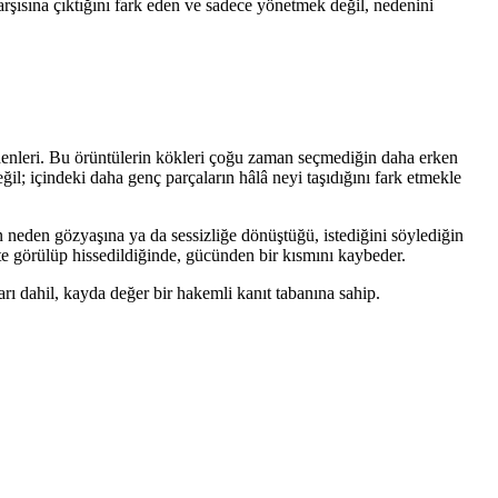
arşısına çıktığını fark eden ve sadece yönetmek değil, nedenini
edenleri. Bu örüntülerin kökleri çoğu zaman seçmediğin daha erken
il; içindeki daha genç parçaların hâlâ neyi taşıdığını fark etmekle
 neden gözyaşına ya da sessizliğe dönüştüğü, istediğini söylediğin
te görülüp hissedildiğinde, gücünden bir kısmını kaybeder.
ı dahil, kayda değer bir hakemli kanıt tabanına sahip.