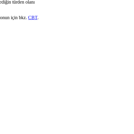
ediğin türden olanı
 onun için bkz.
CBT
.