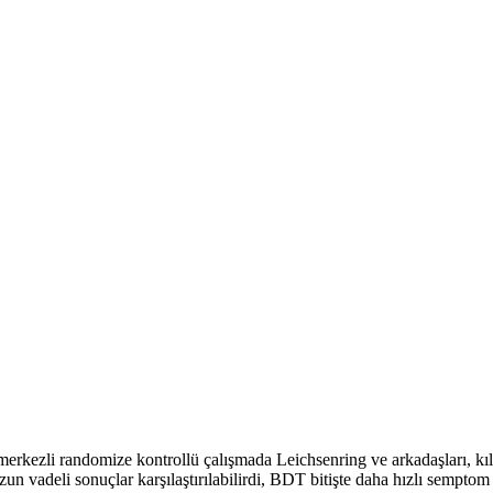
merkezli randomize kontrollü çalışmada Leichsenring ve arkadaşları, kı
; uzun vadeli sonuçlar karşılaştırılabilirdi, BDT bitişte daha hızlı semp