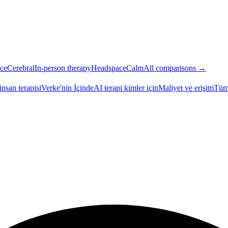
ce
Cerebral
In-person therapy
Headspace
Calm
All comparisons →
insan terapisi
Verke'nin İçinde
AI terapi kimler için
Maliyet ve erişim
Tüm