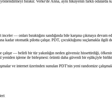
 yönlendirmeyi bırakır. Verke'de Anna, aynı hikâyenin farklı odalarda k
eri inceler — onları bıraktığını sandığında bile karşına çıkmaya devam 
a kadar otomatik pilotta çalışır. PDT, çocukluğunu suçlamakla ilgili değ
ışır — belirli bir tür yakınlığın neden güvensiz hissettirdiği, öfkenin
yeniden işleme ile birleşmesi: örüntü daha güvenli bir eşlikçiyle birlik
ışmalar ve internet üzerinden sunulan PDT'nin yeni randomize çalışmalar
eri