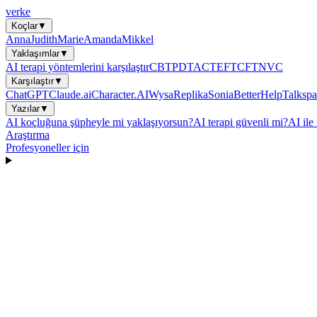
verke
Koçlar
▼
Anna
Judith
Marie
Amanda
Mikkel
Yaklaşımlar
▼
AI terapi yöntemlerini karşılaştır
CBT
PDT
ACT
EFT
CFT
NVC
Karşılaştır
▼
ChatGPT
Claude.ai
Character.AI
Wysa
Replika
Sonia
BetterHelp
Talkspa
Yazılar
▼
AI koçluğuna şüpheyle mi yaklaşıyorsun?
AI terapi güvenli mi?
AI ile 
Araştırma
Profesyoneller için