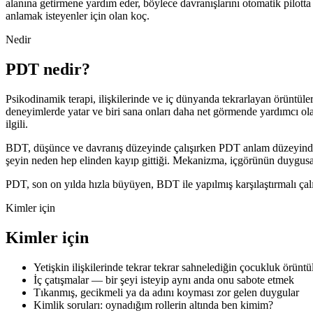
alanına getirmene yardım eder, böylece davranışlarını otomatik pilotta
anlamak isteyenler için olan koç.
Nedir
PDT nedir?
Psikodinamik terapi, ilişkilerinde ve iç dünyanda tekrarlayan örüntül
deneyimlerde yatar ve biri sana onları daha net görmende yardımcı olan
ilgili.
BDT, düşünce ve davranış düzeyinde çalışırken PDT anlam düzeyinde çal
şeyin neden hep elinden kayıp gittiği. Mekanizma, içgörünün duygusal 
PDT, son on yılda hızla büyüyen, BDT ile yapılmış karşılaştırmalı çal
Kimler için
Kimler için
Yetişkin ilişkilerinde tekrar tekrar sahnelediğin çocukluk örüntül
İç çatışmalar — bir şeyi isteyip aynı anda onu sabote etmek
Tıkanmış, gecikmeli ya da adını koyması zor gelen duygular
Kimlik soruları: oynadığım rollerin altında ben kimim?