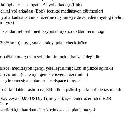
kütüphanesi + empatik AI yol arkadaşı (Ebb)
çlı AI yol arkadaşı (Ebb); içerikte meditasyon eğitmenleri
; yol arkadaşı tarzında, üzerine düşünmeye davet eden diyalog (belirli
adı yok)
n standart rehberli meditasyonlar, uyku, odaklanma müziği
025 sonu), kısa, sıra alarak yapılan check-in'ler
r bağlam tutar; uzun soluklu bir koçluk hafızası değildir
lizce; meditasyon içeriği yerelleştirilmiş; Ebb İngilizce ağırlıklı
sap zorunlu (Care için genelde işveren üzerinden)
ut şifrelemesi; anahtarları Headspace tutuyor
 farkındalık araştırması; Ebb klinik psikologlarla birlikte tasarlandı
D/ay
veya
69,99 USD/yıl
(bireysel); işverenler üzerinden B2B
Care
erileri için hatırlatmalar; koçluk seansı planlama yok