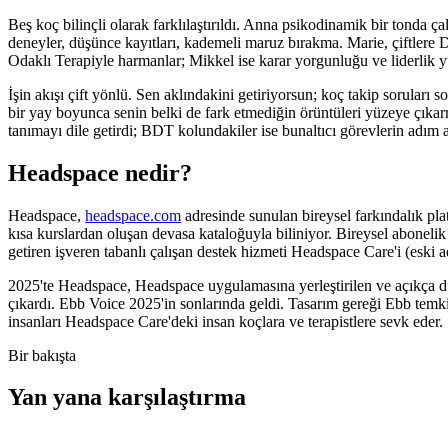
Beş koç bilinçli olarak farklılaştırıldı. Anna psikodinamik bir tonda 
deneyler, düşünce kayıtları, kademeli maruz bırakma. Marie, çiftlere Du
Odaklı Terapiyle harmanlar; Mikkel ise karar yorgunluğu ve liderlik y
İşin akışı çift yönlü. Sen aklındakini getiriyorsun; koç takip sorular
bir yay boyunca senin belki de fark etmediğin örüntüleri yüzeye çıkar
tanımayı dile getirdi; BDT kolundakiler ise bunaltıcı görevlerin adım
Headspace nedir?
Headspace,
headspace.com
adresinde sunulan bireysel farkındalık pl
kısa kurslardan oluşan devasa kataloğuyla biliniyor. Bireysel aboneli
getiren işveren tabanlı çalışan destek hizmeti Headspace Care'i (eski 
2025'te Headspace, Headspace uygulamasına yerleştirilen ve açıkça 
çıkardı. Ebb Voice 2025'in sonlarında geldi. Tasarım gereği Ebb temkinl
insanları Headspace Care'deki insan koçlara ve terapistlere sevk eder.
Bir bakışta
Yan yana karşılaştırma