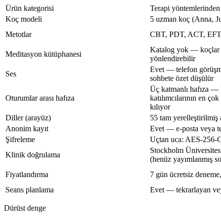
Ürün kategorisi
Terapi yöntemlerinden
Koç modeli
5 uzman koç (Anna, J
Metotlar
CBT, PDT, ACT, EFT
Katalog yok — koçlar s
Meditasyon kütüphanesi
yönlendirebilir
Evet — telefon görüşm
Ses
sohbete özet düşülür
Üç katmanlı hafıza — k
Oturumlar arası hafıza
katılımcılarının en ço
kılıyor
Diller (arayüz)
55 tam yerelleştirilmiş
Anonim kayıt
Evet — e-posta veya t
Şifreleme
Uçtan uca: AES-256-G
Stockholm Üniversite
Klinik doğrulama
(henüz yayımlanmış s
Fiyatlandırma
7 gün ücretsiz deneme
Seans planlama
Evet — tekrarlayan veya
Dürüst denge