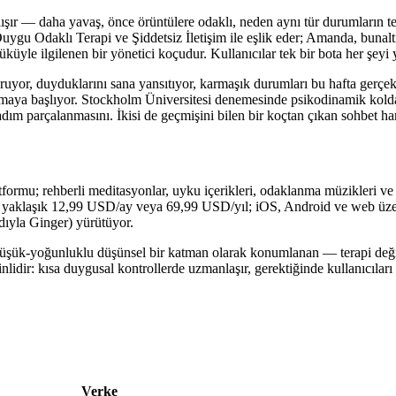
çalışır — daha yavaş, önce örüntülere odaklı, neden aynı tür durumların t
ygu Odaklı Terapi ve Şiddetsiz İletişim ile eşlik eder; Amanda, bunaltı 
üküyle ilgilenen bir yönetici koçudur. Kullanıcılar tek bir bota her şe
ı soruyor, duyduklarını sana yansıtıyor, karmaşık durumları bu hafta gerç
maya başlıyor. Stockholm Üniversitesi denemesinde psikodinamik koldaki
 adım parçalanmasını. İkisi de geçmişini bilen bir koçtan çıkan sohbet 
atformu; rehberli meditasyonlar, uyku içerikleri, odaklanma müzikleri 
k yaklaşık
12,99 USD/ay
veya
69,99 USD/yıl
; iOS, Android ve web üzeri
adıyla Ginger) yürütüyor.
düşük-yoğunluklu düşünsel bir katman olarak konumlanan — terapi değil
idir: kısa duygusal kontrollerde uzmanlaşır, gerektiğinde kullanıcıları kr
Verke