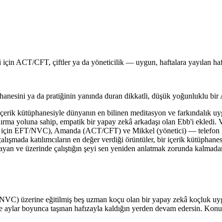
 için ACT/CFT, çiftler ya da yöneticilik — uygun, haftalara yayılan hafı
hanesini ya da pratiğinin yanında duran dikkatli, düşük yoğunluklu bir 
içerik kütüphanesiyle dünyanın en bilinen meditasyon ve farkındalık uy
andırma yoluna sahip, empatik bir yapay zekâ arkadaşı olan Ebb'i ekledi. 
 için EFT/NVC), Amanda (ACT/CFT) ve Mikkel (yönetici) — telefon gör
ışmada katılımcıların en değer verdiği örüntüler, bir içerik kütüphanes
ğlayan ve üzerinde çalıştığın şeyi sen yeniden anlatmak zorunda kalmada
VC) üzerine eğitilmiş beş uzman koçu olan bir yapay zekâ koçluk uygul
ar ve aylar boyunca taşınan hafızayla kaldığın yerden devam edersin. Kon