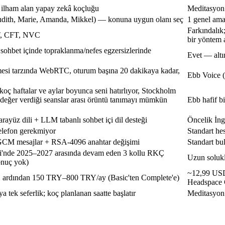
 ilham alan yapay zekâ koçluğu
Meditasyon 
udith, Marie, Amanda, Mikkel) — konuna uygun olanı seç
1 genel ama
Farkındalık
, CFT, NVC
bir yöntem 
ohbet içinde topraklanma/nefes egzersizlerinde
Evet — altı
esi tarzında WebRTC, oturum başına 20 dakikaya kadar,
Ebb Voice (2
oç haftalar ve aylar boyunca seni hatırlıyor, Stockholm
k değer verdiği seanslar arası örüntü tanımayı mümkün
Ebb hafif bi
 arayüz dili + LLM tabanlı sohbet içi dil desteği
Öncelik İngi
elefon gerekmiyor
Standart he
CM mesajlar + RSA-4096 anahtar değişimi
Standart bul
si'nde 2025–2027 arasında devam eden 3 kollu RKÇ
Uzun soluklu
onuç yok)
~12,99 US
, ardından
150 TRY–800 TRY/ay
(Basic'ten Complete'e)
Headspace 
 tek seferlik; koç planlanan saatte başlatır
Meditasyon s