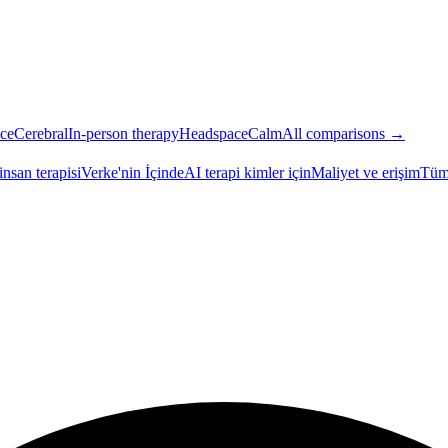
ce
Cerebral
In-person therapy
Headspace
Calm
All comparisons →
insan terapisi
Verke'nin İçinde
AI terapi kimler için
Maliyet ve erişim
Tüm