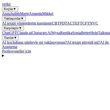
verke
Koçlar
▼
Anna
Judith
Marie
Amanda
Mikkel
Yaklaşımlar
▼
AI terapi yöntemlerini karşılaştır
CBT
PDT
ACT
EFT
CFT
NVC
Karşılaştır
▼
ChatGPT
Claude.ai
Character.AI
Wysa
Replika
Sonia
BetterHelp
Talkspa
Yazılar
▼
AI koçluğuna şüpheyle mi yaklaşıyorsun?
AI terapi güvenli mi?
AI ile 
Araştırma
Profesyoneller için