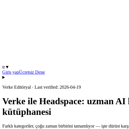
tr
▼
Giriş yap
Ücretsiz Dene
Verke Editöryal
·
Last verified: 2026-04-19
Verke ile Headspace: uzman AI 
kütüphanesi
Farklı kategoriler, çoğu zaman birbirini tamamlıyor — işte dürüst karşı