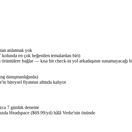
ştan anlatmak yok
 kolunda en çok beğenilen temalardan biri)
örüntülere bağlar — kısa bir check-in yol arkadaşının sunamayacağı bi
ing danışmanlığında)
 bireysel fiyatının altında kalıyor
ızca 7 günlük deneme
 bazda Headspace ($69.99/yıl) hâlâ Verke'nin önünde