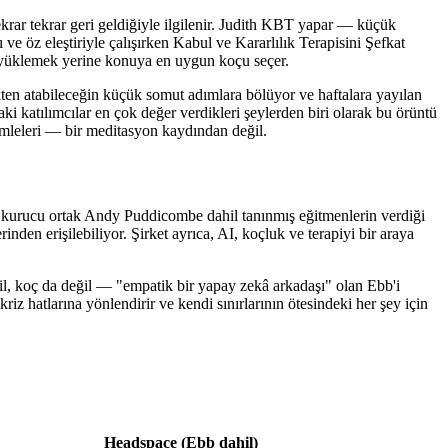
ekrar tekrar geri geldiğiyle ilgilenir. Judith KBT yapar — küçük
ve öz eleştiriyle çalışırken Kabul ve Kararlılık Terapisini Şefkat
yi yüklemek yerine konuya en uygun koçu seçer.
ekten atabileceğin küçük somut adımlara bölüyor ve haftalara yayılan
 katılımcılar en çok değer verdikleri şeylerden biri olarak bu örüntü
hamleleri — bir meditasyon kaydından değil.
ve kurucu ortak Andy Puddicombe dahil tanınmış eğitmenlerin verdiği
nden erişilebiliyor. Şirket ayrıca, AI, koçluk ve terapiyi bir araya
, koç da değil — "empatik bir yapay zekâ arkadaşı" olan Ebb'i
iz hatlarına yönlendirir ve kendi sınırlarının ötesindeki her şey için
Headspace (Ebb dahil)