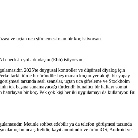
zası ve uçtan uca şifrelemesi olan bir koç istiyorsan.
AI check-in yol arkadaşını (Ebb) istiyorsan.
gulamasıdır. 2025'te duygusal kontroller ve düşünsel diyalog için
Verke farklı türde bir üründür: beş uzman koçun yer aldığı bir yapay
üşmesi tarzında sesli seanslar, uçtan uca şifreleme ve Stockholm
inin tek başına sunamayacağı türdendi: bunaltıcı bir haftayı somut
n hatırlayan bir koç. Pek çok kişi her iki uygulamayı da kullanıyor. Bu
amasıdır. Metinle sohbet edebilir ya da telefon görüşmesi tarzında
uşmalar uçtan uca şifrelidir, kayıt anonimdir ve ürün iOS, Android ve