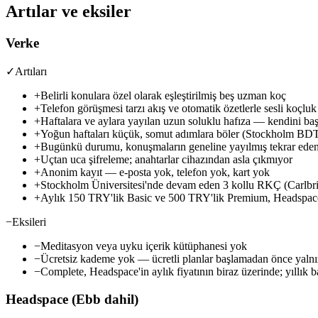
Artılar ve eksiler
Verke
✓
Artıları
+
Belirli konulara özel olarak eşleştirilmiş beş uzman koç
+
Telefon görüşmesi tarzı akış ve otomatik özetlerle sesli koçluk
+
Haftalara ve aylara yayılan uzun soluklu hafıza — kendini ba
+
Yoğun haftaları küçük, somut adımlara böler (Stockholm BDT
+
Bugünkü durumu, konuşmaların geneline yayılmış tekrar eden 
+
Uçtan uca şifreleme; anahtarlar cihazından asla çıkmıyor
+
Anonim kayıt — e-posta yok, telefon yok, kart yok
+
Stockholm Üniversitesi'nde devam eden 3 kollu RKÇ (Carlbr
+
Aylık 150 TRY'lik Basic ve 500 TRY'lik Premium, Headspace'in
−
Eksileri
−
Meditasyon veya uyku içerik kütüphanesi yok
−
Ücretsiz kademe yok — ücretli planlar başlamadan önce yaln
−
Complete, Headspace'in aylık fiyatının biraz üzerinde; yıllık
Headspace (Ebb dahil)