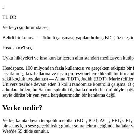
i
TL;DR
Verke'yi şu durumda seç
Belirli bir konuya — örüntü çalışması, yapılandırılmış BDT, öz eleştiri
Headspace'i seç
Uyku hikâyeleri ve kısa kurslar içeren altın standart meditasyon kütüp
Headspace, 100 milyondan fazla kullanıcısı ve gerçekten rakipsiz bir 
tasarlanmış, kriz hatlarına ve insan profesyonellere dikkatli bir tırm
zekâ koçluk uygulaması — Anna (PDT), Judith (BDT), Marie (çiftler
Üniversitesi'nde devam eden 3 kollu randomize kontrollü çalışma. O çal
adımlara bölen, bu Salı'nın spiralini üç hafta önceki bir örüntüyle ba
sayfa dürüst bir yan yana karşılaştırmadır, bir karalama değil.
Verke nedir?
Verke, kanıta dayalı terapötik metotlar (BDT, PDT, ACT, EFT, CFT, N
bir seans için sese geçebilirsin; günler sonra tekrar açtığında haftal
Web'de 55 dilde sunulur.