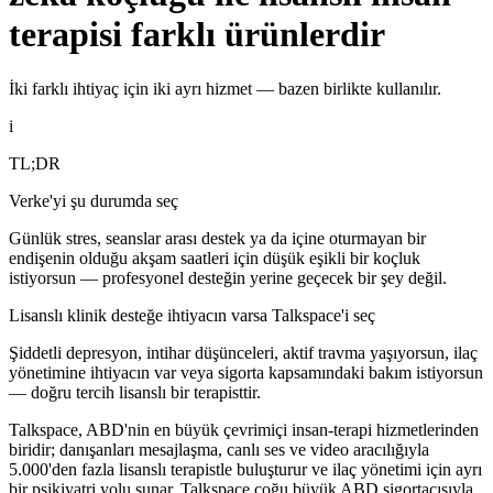
terapisi farklı ürünlerdir
İki farklı ihtiyaç için iki ayrı hizmet — bazen birlikte kullanılır.
i
TL;DR
Verke'yi şu durumda seç
Günlük stres, seanslar arası destek ya da içine oturmayan bir
endişenin olduğu akşam saatleri için düşük eşikli bir koçluk
istiyorsun — profesyonel desteğin yerine geçecek bir şey değil.
Lisanslı klinik desteğe ihtiyacın varsa Talkspace'i seç
Şiddetli depresyon, intihar düşünceleri, aktif travma yaşıyorsun, ilaç
yönetimine ihtiyacın var veya sigorta kapsamındaki bakım istiyorsun
— doğru tercih lisanslı bir terapisttir.
Talkspace, ABD'nin en büyük çevrimiçi insan-terapi hizmetlerinden
biridir; danışanları mesajlaşma, canlı ses ve video aracılığıyla
5.000'den fazla lisanslı terapistle buluşturur ve ilaç yönetimi için ayrı
bir psikiyatri yolu sunar. Talkspace çoğu büyük ABD sigortacısıyla