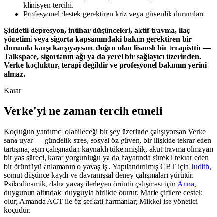
klinisyen tercihi.
Profesyonel destek gerektiren kriz veya güvenlik durumları.
Şiddetli depresyon, intihar düşünceleri, aktif travma, ilaç
yönetimi veya sigorta kapsamındaki bakım gerektiren bir
durumla karşı karşıyaysan, doğru olan lisanslı bir terapisttir —
Talkspace, sigortanın ağı ya da yerel bir sağlayıcı üzerinden.
Verke koçluktur, terapi değildir ve profesyonel bakımın yerini
almaz.
Karar
Verke'yi ne zaman tercih etmeli
Koçluğun yardımcı olabileceği bir şey üzerinde çalışıyorsan Verke
sana uyar — gündelik stres, sosyal öz güven, bir ilişkide tekrar eden
tartışma, aşırı çalışmadan kaynaklı tükenmişlik, akut travma olmayan
bir yas süreci, karar yorgunluğu ya da hayatında sürekli tekrar eden
bir örüntüyü anlamanın o yavaş işi. Yapılandırılmış CBT için
Judith
,
somut düşünce kaydı ve davranışsal deney çalışmaları yürütür.
Psikodinamik, daha yavaş ilerleyen örüntü çalışması için
Anna
,
duygunun altındaki duyguyla birlikte oturur. Marie çiftlere destek
olur; Amanda ACT ile öz şefkati harmanlar; Mikkel ise yönetici
koçudur.