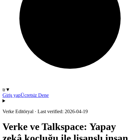
tr
▼
Giriş yap
Ücretsiz Dene
Verke Editöryal
·
Last verified: 2026-04-19
Verke ve Talkspace: Yapay
zekâ koçluğu ile lisanslı insan