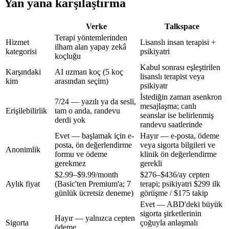
Yan yana karşılaştırma
Verke
Talkspace
Terapi yöntemlerinden
Hizmet
Lisanslı insan terapisi +
ilham alan yapay zekâ
kategorisi
psikiyatri
koçluğu
Kabul sonrası eşleştirilen
Karşındaki
AI uzman koç (5 koç
lisanslı terapist veya
kim
arasından seçim)
psikiyatr
İstediğin zaman asenkron
7/24 — yazılı ya da sesli,
mesajlaşma; canlı
Erişilebilirlik
tam o anda, randevu
seanslar ise belirlenmiş
derdi yok
randevu saatlerinde
Evet — başlamak için e-
Hayır — e-posta, ödeme
posta, ön değerlendirme
veya sigorta bilgileri ve
Anonimlik
formu ve ödeme
klinik ön değerlendirme
gerekmez
gerekli
$2.99–$9.99/month
$276–$436/ay
cepten
Aylık fiyat
(Basic'ten Premium'a; 7
terapi; psikiyatri
$299
ilk
günlük ücretsiz deneme)
görüşme /
$175
takip
Evet — ABD'deki büyük
sigorta şirketlerinin
Hayır — yalnızca cepten
Sigorta
çoğuyla anlaşmalı
ödeme