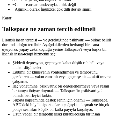
−
Canlı seanslar randevuyla, anlık değil
−
Ağırlıklı olarak İngilizce; çok dilli destek sınırlı
Karar
Talkspace ne zaman tercih edilmeli
Lisanslı insan terapisi — ve gerektiğinde psikiyatri — birkaç belirli
durumda doğru tercihtir. Aşağıdakilerden herhangi biri sana
uyuyorsa, yapay zekâ koçluğu yerine Talkspace'i veya başka bir
lisanslı insan-terapi hizmetini seç:
Şiddetli depresyon, geçmeyen kalıcı düşük ruh hâli veya
intihar düşünceleri.
Eğitimli bir klinisyenin yönlendirmesi ve temposunu
gerektiren — yakın zamanlı veya geçmişe ait — aktif travma
çalışması.
İlaç yönetimine, psikiyatrik bir değerlendirmeye veya resmi
bir tanıya ihtiyaç duymak — Talkspace'in psikiyatri yolu
burada belirleyici farktır.
Sigorta kapsamında destek senin için önemli — Talkspace,
ABD'deki büyük sigortacıların çoğuyla anlaşmalı ve birçok
poliçe seansları küçük bir katkı payıyla karşılıyor.
Uzun vadeli bir terapötik ilişki kurabileceğin bir insan