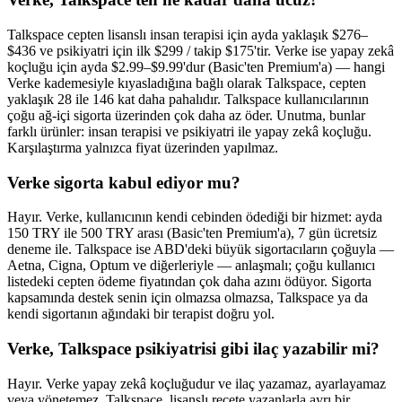
Talkspace cepten lisanslı insan terapisi için ayda yaklaşık $276–
$436 ve psikiyatri için ilk $299 / takip $175'tir. Verke ise yapay zekâ
koçluğu için ayda $2.99–$9.99'dur (Basic'ten Premium'a) — hangi
Verke kademesiyle kıyasladığına bağlı olarak Talkspace, cepten
yaklaşık 28 ile 146 kat daha pahalıdır. Talkspace kullanıcılarının
çoğu ağ-içi sigorta üzerinden çok daha az öder. Unutma, bunlar
farklı ürünler: insan terapisi ve psikiyatri ile yapay zekâ koçluğu.
Karşılaştırma yalnızca fiyat üzerinden yapılmaz.
Verke sigorta kabul ediyor mu?
Hayır. Verke, kullanıcının kendi cebinden ödediği bir hizmet: ayda
150 TRY ile 500 TRY arası (Basic'ten Premium'a), 7 gün ücretsiz
deneme ile. Talkspace ise ABD'deki büyük sigortacıların çoğuyla —
Aetna, Cigna, Optum ve diğerleriyle — anlaşmalı; çoğu kullanıcı
listedeki cepten ödeme fiyatından çok daha azını ödüyor. Sigorta
kapsamında destek senin için olmazsa olmazsa, Talkspace ya da
kendi sigortanın ağındaki bir terapist doğru yol.
Verke, Talkspace psikiyatrisi gibi ilaç yazabilir mi?
Hayır. Verke yapay zekâ koçluğudur ve ilaç yazamaz, ayarlayamaz
veya yönetemez. Talkspace, lisanslı reçete yazanlarla ayrı bir