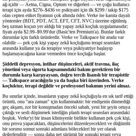
ağ-içidir — Aetna, Cigna, Optum ve diğerleri — ve çoğu kullanıcı
terapi için ayda $276–$436 ve psikiyatri için ilk $299 / takip $175
olan cepten etiket fiyatının çok altında öder. Verke ise kanıta dayalı
yöntemler (BDT, PDT, ACT, EFT, CFT, NVC) üzerine eğitilmiş
beş uzman koçun yer aldığı bir yapay zekâ koçluk uygulamasıdır;
fiyatı ayda $2.99–$9.99'dur (Basic'ten Premium'a). Bunlar farklı
durumlar için farklı ürünlerdir. Verke ve Talkspace bir arada var
olabilir — pek çok kişi yapay zekâ koçluğunu terapi seansları
arasında kullanır ya da terapiye veya psikiyatriye başlayıp
başlamayacağına karar vermeden önce koçluğa başlar.
Şiddetli depresyon, intihar düşünceleri, aktif travma, ilaç
yönetimi veya sigorta kapsamındaki bakım gerektiren bir
durumla karşı karşıyaysan, doğru tercih lisanslı bir terapisttir
— Talkspace aracılığıyla ya da başka biri üzerinden. Verke
koçluktur, terapi değildir ve profesyonel bakımın yerini almaz.
Bu sınırlar içinde, insanların yapay zekâ koçluğuyla en sık tarif ettiği
örüntü, onu "ara zaman" için kullanmaktır: bir endişenin dinmediği
geç akşam, zor bir konuşmadan önceki sabah, yeni bir şeyin ortaya
çıktığı ve sesli düşünmek istediğin planlı terapi seansları arasındaki
boşluk. Verke'yi bir insan klinisyenle birlikte kullanan pek çok kişi,
onu prova yapacakları, düşüncelerini düzenleyecekleri ve düğümlü
bir sorunu somut sonraki adımlara bölecekleri bir yer olarak
değerlendirir — sonra daha net sürümü bir sonraki terapi veya