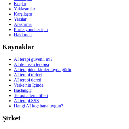
Koçlar
Yaklaşımlar
Karşılaştır
Yazılar
Araştırma
Profesyoneller için
Hakkında
Kaynaklar
AI terapi güvenli mi?
AI ile insan terapisi
AI terapiden kimler fayda görür
AI terapi türleri
AI terapi ücreti
Verke'nin İçinde
Başlangıç
Terapi alternatifleri
AI terapi SSS
Hangi AI koç bana uygun?
Şirket