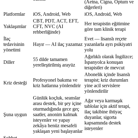
(Aetna, Cigna, Optum ve
diğerleri)
Platformlar
iOS, Android, Web
iOS, Android, Web
CBT, PDT, ACT, EFT,
Her terapistin eğitimine
Yaklaşımlar
CFT, NVC (AI
göre tam klinik terapi
rehberliğinde)
İlaç
Evet — lisanslı reçete
tedavisinin
Hayır — AI ilaç yazamaz
yazanlarla ayrı psikiyatri
yönetimi
yolu
Ağırlıklı olarak İngilizce;
55 dilde tamamen
Diller
İspanyolca konuşan
yerelleştirilmiş arayüz
terapistler de mevcut
Abonelik içinde lisanslı
Profesyonel bakıma ve
terapist; kriz durumları
Kriz desteği
kriz hatlarına yönlendirir
yine acil servislere
yönlendirilir
Günlük koçluk, seanslar
Ağır veya karmaşık
arası destek, bir şey içine
tablolar için aktif terapi,
oturmadığında gece geç
ilaç takibine ihtiyaç
Şuna uygun
saatler, anonim kalmak
duyanlar, sigorta
isteyenler ve yapay
kapsamında destek
zekâya henüz mesafeli
isteyenler
yaklaşan yeni başlayanlar
Sohbet