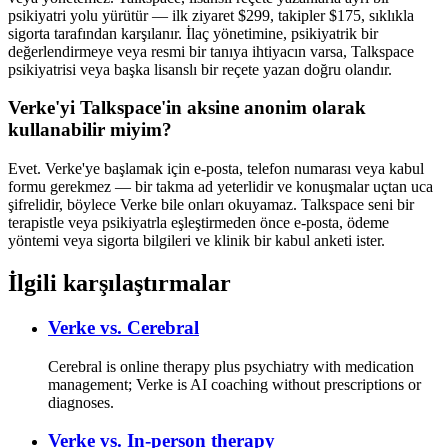
psikiyatri yolu yürütür — ilk ziyaret $299, takipler $175, sıklıkla
sigorta tarafından karşılanır. İlaç yönetimine, psikiyatrik bir
değerlendirmeye veya resmi bir tanıya ihtiyacın varsa, Talkspace
psikiyatrisi veya başka lisanslı bir reçete yazan doğru olandır.
Verke'yi Talkspace'in aksine anonim olarak
kullanabilir miyim?
Evet. Verke'ye başlamak için e-posta, telefon numarası veya kabul
formu gerekmez — bir takma ad yeterlidir ve konuşmalar uçtan uca
şifrelidir, böylece Verke bile onları okuyamaz. Talkspace seni bir
terapistle veya psikiyatrla eşleştirmeden önce e-posta, ödeme
yöntemi veya sigorta bilgileri ve klinik bir kabul anketi ister.
İlgili karşılaştırmalar
Verke vs.
Cerebral
Cerebral is online therapy plus psychiatry with medication
management; Verke is AI coaching without prescriptions or
diagnoses.
Verke vs.
In-person therapy