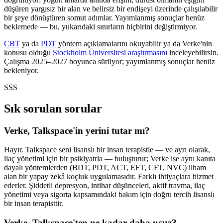
düşüren yargısız bir alan ve belirsiz bir endişeyi üzerinde çalışılabilir
bir şeye dönüştüren somut adımlar. Yayımlanmış sonuçlar henüz
beklemede — bu, yukarıdaki sınırların hiçbirini değiştirmiyor.
CBT
ya da
PDT
yöntem açıklamalarını okuyabilir ya da Verke'nin
konusu olduğu
Stockholm Üniversitesi araştırmasını
inceleyebilirsin.
Çalışma 2025–2027 boyunca sürüyor; yayımlanmış sonuçlar henüz
bekleniyor.
SSS
Sık sorulan sorular
Verke, Talkspace'in yerini tutar mı?
Hayır. Talkspace seni lisanslı bir insan terapistle — ve ayrı olarak,
ilaç yönetimi için bir psikiyatrla — buluşturur; Verke ise aynı kanıta
dayalı yöntemlerden (BDT, PDT, ACT, EFT, CFT, NVC) ilham
alan bir yapay zekâ koçluk uygulamasıdır. Farklı ihtiyaçlara hizmet
ederler. Şiddetli depresyon, intihar düşünceleri, aktif travma, ilaç
yönetimi veya sigorta kapsamındaki bakım için doğru tercih lisanslı
bir insan terapisttir.
Verke, Talkspace'ten ne kadar daha ucuz?