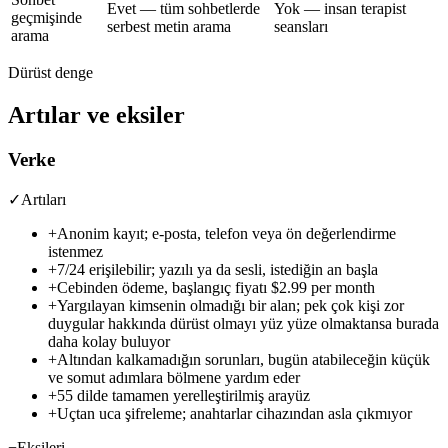
Evet — tüm sohbetlerde
Yok — insan terapist
geçmişinde
serbest metin arama
seansları
arama
Dürüst denge
Artılar ve eksiler
Verke
✓
Artıları
+
Anonim kayıt; e-posta, telefon veya ön değerlendirme
istenmez
+
7/24 erişilebilir; yazılı ya da sesli, istediğin an başla
+
Cebinden ödeme, başlangıç fiyatı
$2.99 per month
+
Yargılayan kimsenin olmadığı bir alan; pek çok kişi zor
duygular hakkında dürüst olmayı yüz yüze olmaktansa burada
daha kolay buluyor
+
Altından kalkamadığın sorunları, bugün atabileceğin küçük
ve somut adımlara bölmene yardım eder
+
55 dilde tamamen yerelleştirilmiş arayüz
+
Uçtan uca şifreleme; anahtarlar cihazından asla çıkmıyor
−
Eksileri