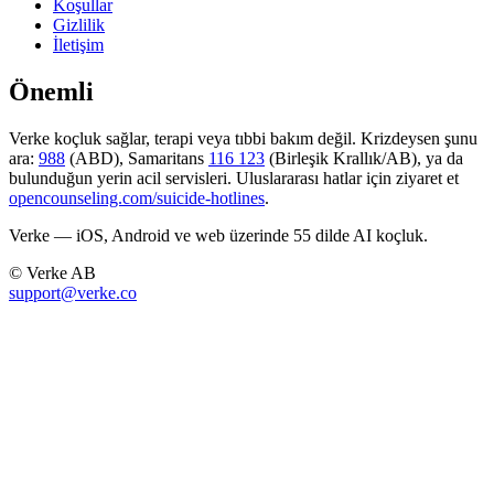
Koşullar
Gizlilik
İletişim
Önemli
Verke koçluk sağlar, terapi veya tıbbi bakım değil. Krizdeysen şunu
ara:
988
(ABD), Samaritans
116 123
(Birleşik Krallık/AB), ya da
bulunduğun yerin acil servisleri. Uluslararası hatlar için ziyaret et
opencounseling.com/suicide-hotlines
.
Verke — iOS, Android ve web üzerinde 55 dilde AI koçluk.
© Verke AB
support@verke.co