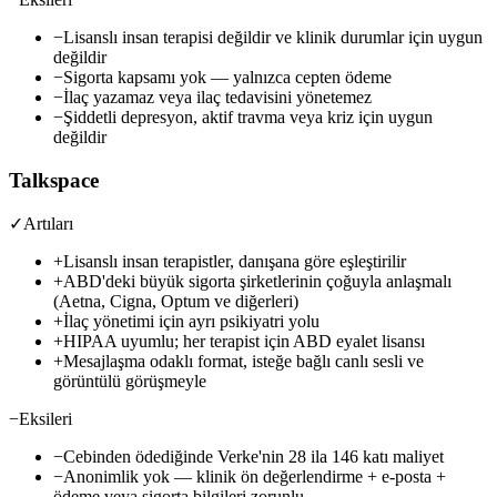
−
Lisanslı insan terapisi değildir ve klinik durumlar için uygun
değildir
−
Sigorta kapsamı yok — yalnızca cepten ödeme
−
İlaç yazamaz veya ilaç tedavisini yönetemez
−
Şiddetli depresyon, aktif travma veya kriz için uygun
değildir
Talkspace
✓
Artıları
+
Lisanslı insan terapistler, danışana göre eşleştirilir
+
ABD'deki büyük sigorta şirketlerinin çoğuyla anlaşmalı
(Aetna, Cigna, Optum ve diğerleri)
+
İlaç yönetimi için ayrı psikiyatri yolu
+
HIPAA uyumlu; her terapist için ABD eyalet lisansı
+
Mesajlaşma odaklı format, isteğe bağlı canlı sesli ve
görüntülü görüşmeyle
−
Eksileri
−
Cebinden ödediğinde Verke'nin 28 ila 146 katı maliyet
−
Anonimlik yok — klinik ön değerlendirme + e-posta +
ödeme veya sigorta bilgileri zorunlu