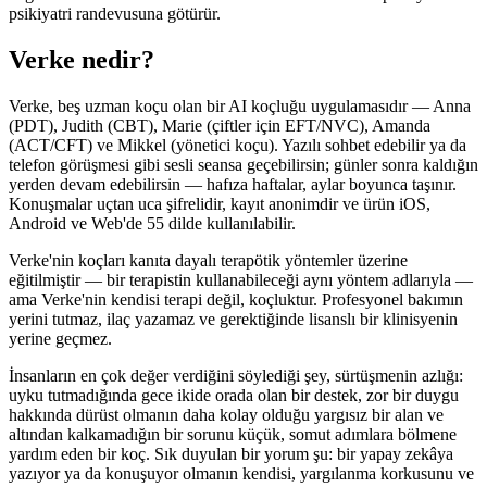
psikiyatri randevusuna götürür.
Verke nedir?
Verke, beş uzman koçu olan bir AI koçluğu uygulamasıdır — Anna
(PDT), Judith (CBT), Marie (çiftler için EFT/NVC), Amanda
(ACT/CFT) ve Mikkel (yönetici koçu). Yazılı sohbet edebilir ya da
telefon görüşmesi gibi sesli seansa geçebilirsin; günler sonra kaldığın
yerden devam edebilirsin — hafıza haftalar, aylar boyunca taşınır.
Konuşmalar uçtan uca şifrelidir, kayıt anonimdir ve ürün iOS,
Android ve Web'de 55 dilde kullanılabilir.
Verke'nin koçları kanıta dayalı terapötik yöntemler üzerine
eğitilmiştir — bir terapistin kullanabileceği aynı yöntem adlarıyla —
ama Verke'nin kendisi terapi değil, koçluktur. Profesyonel bakımın
yerini tutmaz, ilaç yazamaz ve gerektiğinde lisanslı bir klinisyenin
yerine geçmez.
İnsanların en çok değer verdiğini söylediği şey, sürtüşmenin azlığı:
uyku tutmadığında gece ikide orada olan bir destek, zor bir duygu
hakkında dürüst olmanın daha kolay olduğu yargısız bir alan ve
altından kalkamadığın bir sorunu küçük, somut adımlara bölmene
yardım eden bir koç. Sık duyulan bir yorum şu: bir yapay zekâya
yazıyor ya da konuşuyor olmanın kendisi, yargılanma korkusunu ve