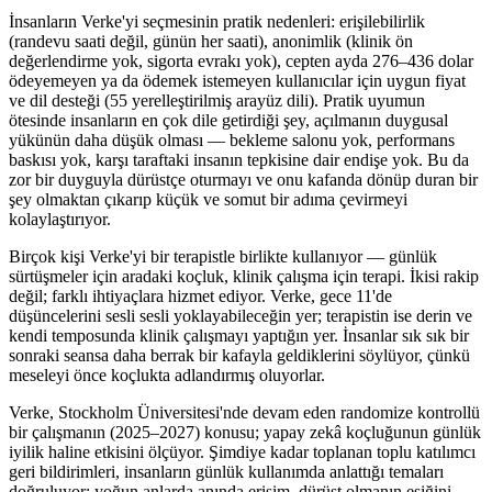
İnsanların Verke'yi seçmesinin pratik nedenleri: erişilebilirlik
(randevu saati değil, günün her saati), anonimlik (klinik ön
değerlendirme yok, sigorta evrakı yok), cepten ayda 276–436 dolar
ödeyemeyen ya da ödemek istemeyen kullanıcılar için uygun fiyat
ve dil desteği (55 yerelleştirilmiş arayüz dili). Pratik uyumun
ötesinde insanların en çok dile getirdiği şey, açılmanın duygusal
yükünün daha düşük olması — bekleme salonu yok, performans
baskısı yok, karşı taraftaki insanın tepkisine dair endişe yok. Bu da
zor bir duyguyla dürüstçe oturmayı ve onu kafanda dönüp duran bir
şey olmaktan çıkarıp küçük ve somut bir adıma çevirmeyi
kolaylaştırıyor.
Birçok kişi Verke'yi bir terapistle birlikte kullanıyor — günlük
sürtüşmeler için aradaki koçluk, klinik çalışma için terapi. İkisi rakip
değil; farklı ihtiyaçlara hizmet ediyor. Verke, gece 11'de
düşüncelerini sesli sesli yoklayabileceğin yer; terapistin ise derin ve
kendi temposunda klinik çalışmayı yaptığın yer. İnsanlar sık sık bir
sonraki seansa daha berrak bir kafayla geldiklerini söylüyor, çünkü
meseleyi önce koçlukta adlandırmış oluyorlar.
Verke, Stockholm Üniversitesi'nde devam eden randomize kontrollü
bir çalışmanın (2025–2027) konusu; yapay zekâ koçluğunun günlük
iyilik haline etkisini ölçüyor. Şimdiye kadar toplanan toplu katılımcı
geri bildirimleri, insanların günlük kullanımda anlattığı temaları
doğruluyor: yoğun anlarda anında erişim, dürüst olmanın eşiğini