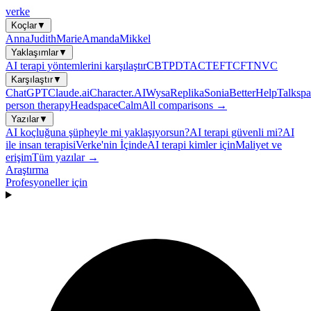
verke
Koçlar
▼
Anna
Judith
Marie
Amanda
Mikkel
Yaklaşımlar
▼
AI terapi yöntemlerini karşılaştır
CBT
PDT
ACT
EFT
CFT
NVC
Karşılaştır
▼
ChatGPT
Claude.ai
Character.AI
Wysa
Replika
Sonia
BetterHelp
Talkspa
person therapy
Headspace
Calm
All comparisons →
Yazılar
▼
AI koçluğuna şüpheyle mi yaklaşıyorsun?
AI terapi güvenli mi?
AI
ile insan terapisi
Verke'nin İçinde
AI terapi kimler için
Maliyet ve
erişim
Tüm yazılar →
Araştırma
Profesyoneller için