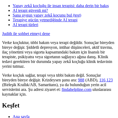
Yapay zekâ koçluğu ile insan terapisi: daha derin bir bakış
AI terapi güvenli mi?
Sana uygun yapay zekâ koçunu bul (test)
Terapiye gücün yetmediğinde AI terapi
AI terapi türleri
Judith ile sohbet etmeyi dene
Verke koçluktur, tıbbi bakım veya terapi değildir. Sonuçlar bireyden
bireye değişir. Şiddetli depresyon, intihar düşünceleri, aktif travma,
ilaç yönetimi veya sigorta kapsamındaki bakım için lisanslı bir
terapiste, psikiyatra veya sigortanın sağlayıcı ağına danış. Klinik
tedavi gerektiren bir durumda yapay zekâ koçluğu klinik tedavinin
yerini tutmaz.
Verke koçluk sağlar, terapi veya tıbbi bakım değil. Sonuçlar
bireyden bireye değişir. Krizdeysen şunu ara:
988
(ABD),
116 123
(Birleşik Krallık/AB, Samaritans),
ya da bulunduğun yerin acil
servislerini ara. Şu adresi ziyaret et:
findahelpline.com
uluslararası
kaynaklar için.
Keşfet
Ana sayfa