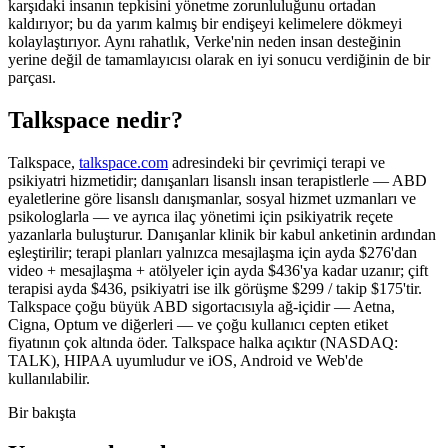
karşıdaki insanın tepkisini yönetme zorunluluğunu ortadan
kaldırıyor; bu da yarım kalmış bir endişeyi kelimelere dökmeyi
kolaylaştırıyor. Aynı rahatlık, Verke'nin neden insan desteğinin
yerine değil de tamamlayıcısı olarak en iyi sonucu verdiğinin de bir
parçası.
Talkspace nedir?
Talkspace,
talkspace.com
adresindeki bir çevrimiçi terapi ve
psikiyatri hizmetidir; danışanları lisanslı insan terapistlerle — ABD
eyaletlerine göre lisanslı danışmanlar, sosyal hizmet uzmanları ve
psikologlarla — ve ayrıca ilaç yönetimi için psikiyatrik reçete
yazanlarla buluşturur. Danışanlar klinik bir kabul anketinin ardından
eşleştirilir; terapi planları yalnızca mesajlaşma için ayda $276'dan
video + mesajlaşma + atölyeler için ayda $436'ya kadar uzanır; çift
terapisi ayda $436, psikiyatri ise ilk görüşme $299 / takip $175'tir.
Talkspace çoğu büyük ABD sigortacısıyla ağ-içidir — Aetna,
Cigna, Optum ve diğerleri — ve çoğu kullanıcı cepten etiket
fiyatının çok altında öder. Talkspace halka açıktır (NASDAQ:
TALK), HIPAA uyumludur ve iOS, Android ve Web'de
kullanılabilir.
Bir bakışta