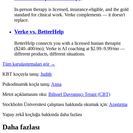
In-person therapy is licensed, insurance-eligible, and the gold
standard for clinical work. Verke complements — it doesn't
replace.
Verke vs.
BetterHelp
BetterHelp connects you with a licensed human therapist
($240–400/mo); Verke is AI coaching at $2.99–9.99/mo —
different products, different situations.
Tüm karşılaştırmaları gör →
KBT koçuyla tanış:
Judith
Psikodinamik koçla tanış:
Anna
Metot açıklamasını oku:
Bilişsel Davranışçı Terapi (CBT)
Stockholm Üniversitesi çalışması hakkında okumak için:
Araştırma
Yapay zekâ koçluğu hakkında daha fazlası
Daha fazlası