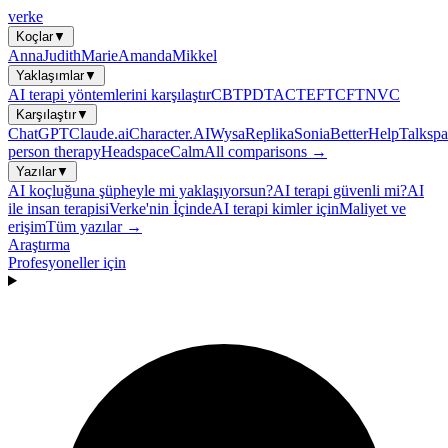
verke
Koçlar
▼
Anna
Judith
Marie
Amanda
Mikkel
Yaklaşımlar
▼
AI terapi yöntemlerini karşılaştır
CBT
PDT
ACT
EFT
CFT
NVC
Karşılaştır
▼
ChatGPT
Claude.ai
Character.AI
Wysa
Replika
Sonia
BetterHelp
Talkspa
person therapy
Headspace
Calm
All comparisons →
Yazılar
▼
AI koçluğuna şüpheyle mi yaklaşıyorsun?
AI terapi güvenli mi?
AI
ile insan terapisi
Verke'nin İçinde
AI terapi kimler için
Maliyet ve
erişim
Tüm yazılar →
Araştırma
Profesyoneller için