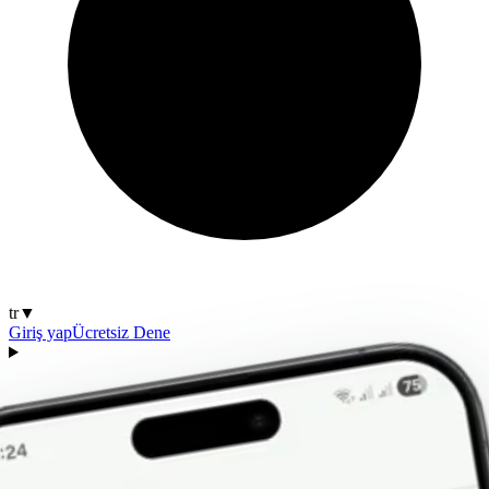
tr
▼
Giriş yap
Ücretsiz Dene