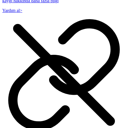
kaygı hakkında daha fazla bilgi
Yardım al
>