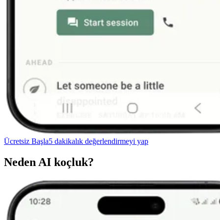
Ücretsiz Başla
5 dakikalık değerlendirmeyi yap
Neden AI koçluk?