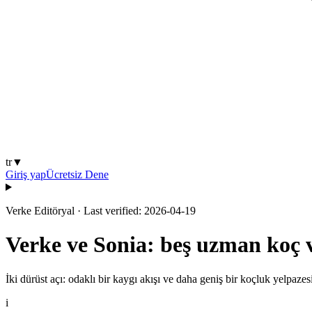
tr
▼
Giriş yap
Ücretsiz Dene
Verke Editöryal
·
Last verified: 2026-04-19
Verke ve Sonia: beş uzman koç v
İki dürüst açı: odaklı bir kaygı akışı ve daha geniş bir koçluk yelpazesi
i