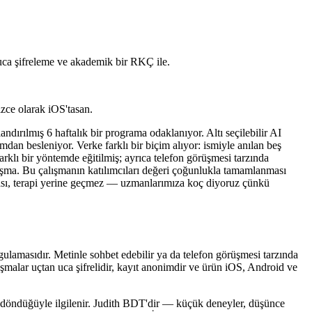
 uca şifreleme ve akademik bir RKÇ ile.
lizce olarak iOS'tasan.
ndırılmış 6 haftalık bir programa odaklanıyor. Altı seçilebilir AI
mdan besleniyor. Verke farklı bir biçim alıyor: ismiyle anılan beş
lı bir yöntemde eğitilmiş; ayrıca telefon görüşmesi tarzında
lışma. Bu çalışmanın katılımcıları değeri çoğunlukla tamamlanması
laması, terapi yerine geçmez — uzmanlarımıza koç diyoruz çünkü
amasıdır. Metinle sohbet edebilir ya da telefon görüşmesi tarzında
uşmalar uçtan uca şifrelidir, kayıt anonimdir ve ürün iOS, Android ve
ri döndüğüyle ilgilenir. Judith BDT'dir — küçük deneyler, düşünce