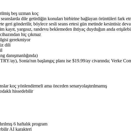
tirilmiş beş uzman koç
seanslarda dile getirdiğin konuları birbirine bağlayan örüntüleri fark e
te geri gönderilir, böylece sesli seans ertesi gün metinde kesintisiz dev
m kayıt, yargısız, randevu beklemeden ihtiyaç duyduğun anda erişilebil
r cihazından hiç çıkmaz
lgisi gerekmiyor
z dili
il
ing danışmanlığında)
RY/ay), Sonia'nın başlangıç planı ise $19.99/ay civarında; Verke Com
nslar koç yönlendirmeli ama önceden senaryolaştırılmamış
daklı hissedebilir
dırılmış 6 haftalık program
ebilir AI karakteri