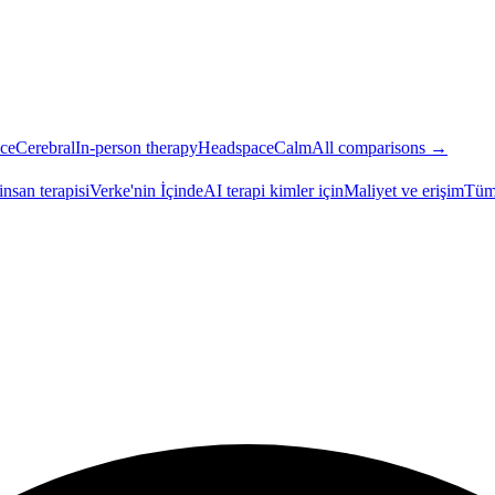
ce
Cerebral
In-person therapy
Headspace
Calm
All comparisons →
insan terapisi
Verke'nin İçinde
AI terapi kimler için
Maliyet ve erişim
Tüm