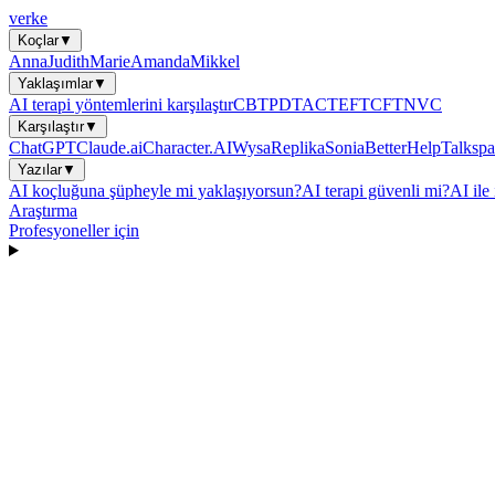
verke
Koçlar
▼
Anna
Judith
Marie
Amanda
Mikkel
Yaklaşımlar
▼
AI terapi yöntemlerini karşılaştır
CBT
PDT
ACT
EFT
CFT
NVC
Karşılaştır
▼
ChatGPT
Claude.ai
Character.AI
Wysa
Replika
Sonia
BetterHelp
Talkspa
Yazılar
▼
AI koçluğuna şüpheyle mi yaklaşıyorsun?
AI terapi güvenli mi?
AI ile 
Araştırma
Profesyoneller için