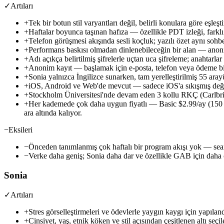
✓
Artıları
+
Tek bir botun stil varyantları değil, belirli konulara göre eşleş
+
Haftalar boyunca taşınan hafıza — özellikle PDT izleği, farklı 
+
Telefon görüşmesi akışında sesli koçluk; yazılı özet aynı sohbe
+
Performans baskısı olmadan dinlenebileceğin bir alan — anoni
+
Adı açıkça belirtilmiş şifrelerle uçtan uca şifreleme; anahtarla
+
Anonim kayıt — başlamak için e-posta, telefon veya ödeme bi
+
Sonia yalnızca İngilizce sunarken, tam yerelleştirilmiş 55 arayü
+
iOS, Android ve Web'de mevcut — sadece iOS'a sıkışmış değ
+
Stockholm Üniversitesi'nde devam eden 3 kollu RKÇ (Carlbr
+
Her kademede çok daha uygun fiyatlı — Basic $2.99/ay (150 T
ara altında kalıyor.
−
Eksileri
−
Önceden tanımlanmış çok haftalı bir program akışı yok — sea
−
Verke daha geniş; Sonia daha dar ve özellikle GAB için daha o
Sonia
✓
Artıları
+
Stres görselleştirmeleri ve ödevlerle yaygın kaygı için yapılan
+
Cinsiyet, yaş, etnik köken ve stil açısından çeşitlenen altı seçil