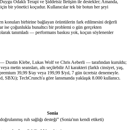
i Duygu Odaklı Terapi ve Şiddetsiz İletişim ile destekler; Amanda,
çin bir yönetici koçudur. Kullanıcılar tek bir botun her şeyi
konuları birbirine bağlayan örüntülerin fark edilmesini değerli
ar ise çoğunlukla bunaltıcı bir problemi o gün gerçekten
 olarak tanımladı — performans baskısı yok, koçun söylenenler
i — Dustin Klebe, Lukas Wolf ve Chris Aeberli — tarafından kuruldu;
a metin seansları, altı seçilebilir AI karakteri (farklı cinsiyet, yaş,
y, premium 39,99 $/ay veya 199,99 $/yıl, 7 gün ücretsiz denemeyle.
nd, SBXi); TechCrunch'a göre lansmanda yaklaşık 8.000 kullanıcı.
Sonia
doğrulanmış ruh sağlığı desteği” (Sonia'nın kendi etiketi)