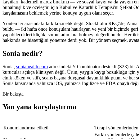
kayıtları, kademeli maruz bırakma — ve sosyal kaygı ya da yaygın endiş
bunalmışlık ve özeleştiri için Kabul ve Kararlılık Terapisi'ni Şefkat O
karşılamasını beklemek yerine konuya uygun olanı seçer.
Yöntemler arasındaki fark kozmetik değil. Stockholm RKÇ'de, Anna ile
buldu — iki hafta önce konuşulanı hatırlayan ve yeni bir biçimde geri
yapabilecekleri küçük, somut adımlara bölmeyi değerli buldu. Her iki
hakkında ne hissettiğini yönetme derdi yok. Bir yöntem seçmek, avata
Sonia nedir?
Sonia,
soniahealth.com
adresindeki Y Combinator destekli (S23) bir 
kurucular açıkça klinisyen değil. Ürün, yaygın kaygı bozukluğu için yapı
etnik köken ve stil), seans başına duygusal dayanıklılık puanı ve her 
Sonia lansmanda yalnızca iOS, yalnızca İngilizce ve FDA onaylı değ
Bir bakışta
Yan yana karşılaştırma
Konumlandırma etiketi
Terapi yöntemlerinden
Farklı yöntemlerle çal