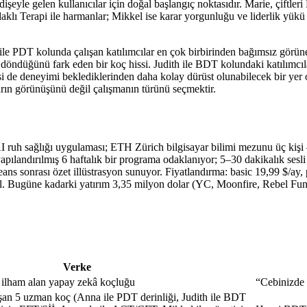
eyle gelen kullanıcılar için doğal başlangıç noktasıdır. Marie, çiftler
daklı Terapi ile harmanlar; Mikkel ise karar yorgunluğu ve liderlik yükü i
 PDT kolunda çalışan katılımcılar en çok birbirinden bağımsız görünen 
 döndüğünü fark eden bir koç hissi. Judith ile BDT kolundaki katılımcıl
si de deneyimi beklediklerinden daha kolay dürüst olunabilecek bir yer
rın görünüşünü değil çalışmanın türünü seçmektir.
AI ruh sağlığı uygulaması; ETH Zürich bilgisayar bilimi mezunu üç kiş
landırılmış 6 haftalık bir programa odaklanıyor; 5–30 dakikalık sesli vey
seans sonrası özet illüstrasyon sunuyor. Fiyatlandırma: basic 19,99 $/a
il. Bugüne kadarki yatırım 3,35 milyon dolar (YC, Moonfire, Rebel Fu
Verke
 ilham alan yapay zekâ koçluğu
“Cebinizde 
ışan 5 uzman koç (Anna ile PDT derinliği, Judith ile BDT