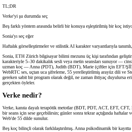
TL;DR
Verke'yi şu durumda seç
Beş farklı yöntem arasında belirli bir konuya eşleştirilmiş bir koç i
Sonia'yı seç eğer
Haftalık görselleştirmeler ve stilistik AI karakter varyantlarıyla tanıml
Sonia, ETH Zürich bilgisayar bilimi mezunu üç kişi tarafından geliştir
karakteriyle 5–30 dakikalık sesli veya metin seansları sunuyor — cinsiy
uzman koç — Anna (PDT), Judith (BDT), Marie (çiftler için EFT/Şİİ),
WebRTC ses, uçtan uca şifreleme, 55 yerelleştirilmiş arayüz dili ve S
gereken sabit bir program olarak değil, ne zaman ihtiyaç duyulursa eri
gerçekten öyleler.
Verke nedir?
Verke, kanıta dayalı terapötik metotlar (BDT, PDT, ACT, EFT, CFT, N
bir seans için sese geçebilirsin; günler sonra tekrar açtığında haftal
Web'de 55 dilde sunulur.
Beş koç bilinçli olarak farklılaştırılmış. Anna psikodinamik bir kayı