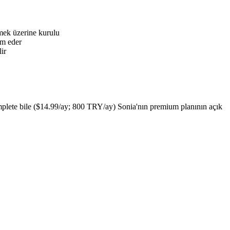
tmek üzerine kurulu
am eder
ir
plete bile ($14.99/ay; 800 TRY/ay) Sonia'nın premium planının açık