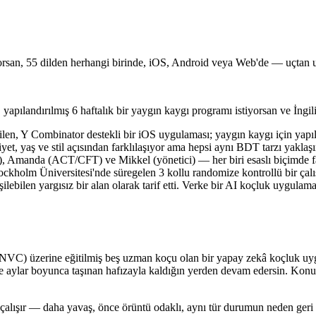
stiyorsan, 55 dilden herhangi birinde, iOS, Android veya Web'de — uçtan
ı, yapılandırılmış 6 haftalık bir yaygın kaygı programı istiyorsan ve İngi
ilen, Y Combinator destekli bir iOS uygulaması; yaygın kaygı için yapıla
et, yaş ve stil açısından farklılaşıyor ama hepsi aynı BDT tarzı yaklaşı
 Amanda (ACT/CFT) ve Mikkel (yönetici) — her biri esaslı biçimde fark
tockholm Üniversitesi'nde süregelen 3 kollu randomize kontrollü bir ça
şilebilen yargısız bir alan olarak tarif etti. Verke bir AI koçluk uygu
VC) üzerine eğitilmiş beş uzman koçu olan bir yapay zekâ koçluk uygul
ar ve aylar boyunca taşınan hafızayla kaldığın yerden devam edersin. Kon
tta çalışır — daha yavaş, önce örüntü odaklı, aynı tür durumun neden ge