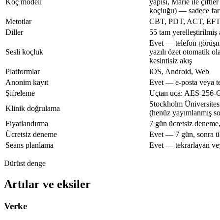
Koç modeli
yapısı, Marie ile çift
koçluğu) — sadece farkl
Metotlar
CBT, PDT, ACT, EFT
Diller
55 tam yerelleştirilmiş
Evet — telefon görüşm
Sesli koçluk
yazılı özet otomatik ol
kesintisiz akış
Platformlar
iOS, Android, Web
Anonim kayıt
Evet — e-posta veya t
Şifreleme
Uçtan uca: AES-256-G
Stockholm Üniversite
Klinik doğrulama
(henüz yayımlanmış s
Fiyatlandırma
7 gün ücretsiz deneme
Ücretsiz deneme
Evet — 7 gün, sonra üc
Seans planlama
Evet — tekrarlayan veya
Dürüst denge
Artılar ve eksiler
Verke