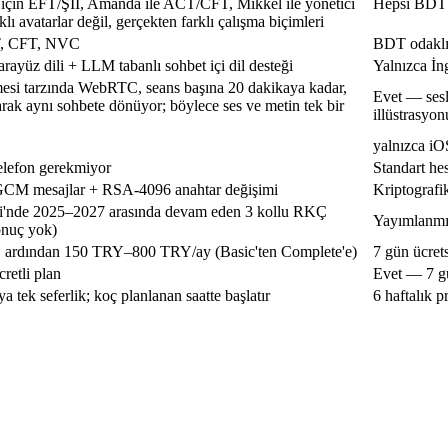
ler için EFT/Şİİ, Amanda ile ACT/CFT, Mikkel ile yönetici
Hepsi BDT ta
ı avatarlar değil, gerçekten farklı çalışma biçimleri
, CFT, NVC
BDT odaklı;
 arayüz dili + LLM tabanlı sohbet içi dil desteği
Yalnızca İng
esi tarzında WebRTC, seans başına 20 dakikaya kadar,
Evet — sesl
arak aynı sohbete dönüyor; böylece ses ve metin tek bir
illüstrasyon
yalnızca iO
elefon gerekmiyor
Standart he
CM mesajlar + RSA-4096 anahtar değişimi
Kriptografi
si'nde 2025–2027 arasında devam eden 3 kollu RKÇ
Yayımlanmış
onuç yok)
, ardından
150 TRY–800 TRY/ay
(Basic'ten Complete'e)
7 gün ücret
retli plan
Evet — 7 gü
 tek seferlik; koç planlanan saatte başlatır
6 haftalık 