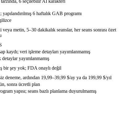
rzında, 6 seçilebilir AI karakteri
 yapılandırılmış 6 haftalık GAB programı
ilizce
i veya metin, 5–30 dakikalık seanslar, her seans sonrası özet
u
S
sap kaydı; veri işleme detayları yayımlanmamış
k detaylar yayımlanmamış
 bir şey yok; FDA onaylı değil
siz deneme, ardından
19,99–39,99 $/ay
ya da
199,99 $/yıl
n, sonra ücretli plan
program yapısı; seans bazlı planlama duyurulmamış