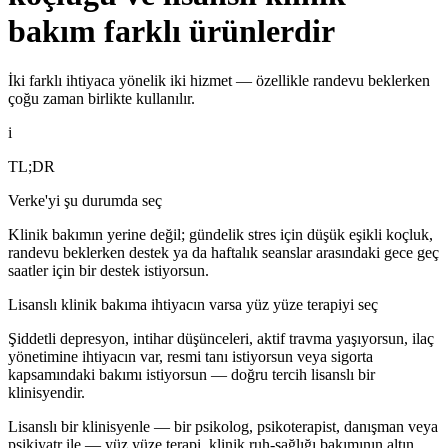
bakım farklı ürünlerdir
İki farklı ihtiyaca yönelik iki hizmet — özellikle randevu beklerken
çoğu zaman birlikte kullanılır.
i
TL;DR
Verke'yi şu durumda seç
Klinik bakımın yerine değil; gündelik stres için düşük eşikli koçluk,
randevu beklerken destek ya da haftalık seanslar arasındaki gece geç
saatler için bir destek istiyorsun.
Lisanslı klinik bakıma ihtiyacın varsa yüz yüze terapiyi seç
Şiddetli depresyon, intihar düşünceleri, aktif travma yaşıyorsun, ilaç
yönetimine ihtiyacın var, resmi tanı istiyorsun veya sigorta
kapsamındaki bakımı istiyorsun — doğru tercih lisanslı bir
klinisyendir.
Lisanslı bir klinisyenle — bir psikolog, psikoterapist, danışman veya
psikiyatr ile — yüz yüze terapi, klinik ruh-sağlığı bakımının altın