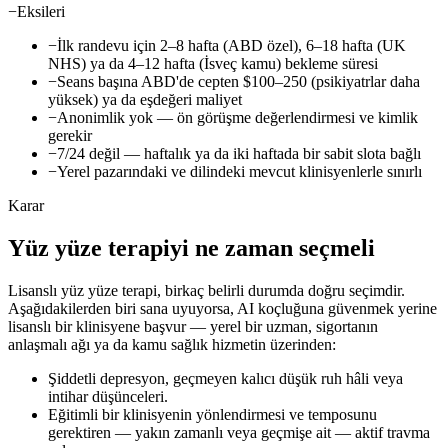
−
Eksileri
−
İlk randevu için
2–8 hafta
(ABD özel),
6–18 hafta
(UK
NHS) ya da
4–12 hafta
(İsveç kamu) bekleme süresi
−
Seans başına ABD'de cepten
$100–250
(psikiyatrlar daha
yüksek) ya da eşdeğeri maliyet
−
Anonimlik yok — ön görüşme değerlendirmesi ve kimlik
gerekir
−
7/24 değil — haftalık ya da iki haftada bir sabit slota bağlı
−
Yerel pazarındaki ve dilindeki mevcut klinisyenlerle sınırlı
Karar
Yüz yüze terapiyi ne zaman seçmeli
Lisanslı yüz yüze terapi, birkaç belirli durumda doğru seçimdir.
Aşağıdakilerden biri sana uyuyorsa, AI koçluğuna güvenmek yerine
lisanslı bir klinisyene başvur — yerel bir uzman, sigortanın
anlaşmalı ağı ya da kamu sağlık hizmetin üzerinden:
Şiddetli depresyon, geçmeyen kalıcı düşük ruh hâli veya
intihar düşünceleri.
Eğitimli bir klinisyenin yönlendirmesi ve temposunu
gerektiren — yakın zamanlı veya geçmişe ait — aktif travma