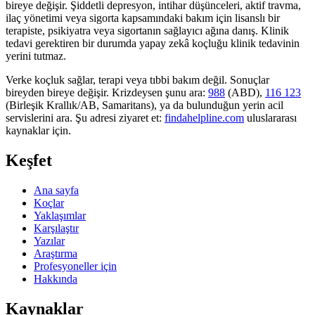
bireye değişir. Şiddetli depresyon, intihar düşünceleri, aktif travma,
ilaç yönetimi veya sigorta kapsamındaki bakım için lisanslı bir
terapiste, psikiyatra veya sigortanın sağlayıcı ağına danış. Klinik
tedavi gerektiren bir durumda yapay zekâ koçluğu klinik tedavinin
yerini tutmaz.
Verke koçluk sağlar, terapi veya tıbbi bakım değil. Sonuçlar
bireyden bireye değişir. Krizdeysen şunu ara:
988
(ABD),
116 123
(Birleşik Krallık/AB, Samaritans),
ya da bulunduğun yerin acil
servislerini ara. Şu adresi ziyaret et:
findahelpline.com
uluslararası
kaynaklar için.
Keşfet
Ana sayfa
Koçlar
Yaklaşımlar
Karşılaştır
Yazılar
Araştırma
Profesyoneller için
Hakkında
Kaynaklar