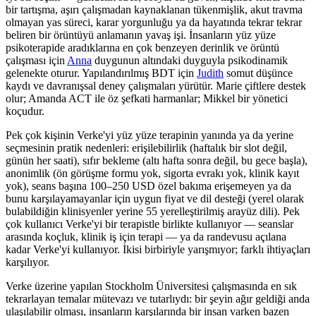
bir tartışma, aşırı çalışmadan kaynaklanan tükenmişlik, akut travma
olmayan yas süreci, karar yorgunluğu ya da hayatında tekrar tekrar
beliren bir örüntüyü anlamanın yavaş işi. İnsanların yüz yüze
psikoterapide aradıklarına en çok benzeyen derinlik ve örüntü
çalışması için
Anna
duygunun altındaki duyguyla psikodinamik
gelenekte oturur. Yapılandırılmış BDT için
Judith
somut düşünce
kaydı ve davranışsal deney çalışmaları yürütür. Marie çiftlere destek
olur; Amanda ACT ile öz şefkati harmanlar; Mikkel bir yönetici
koçudur.
Pek çok kişinin Verke'yi yüz yüze terapinin yanında ya da yerine
seçmesinin pratik nedenleri: erişilebilirlik (haftalık bir slot değil,
günün her saati), sıfır bekleme (altı hafta sonra değil, bu gece başla),
anonimlik (ön görüşme formu yok, sigorta evrakı yok, klinik kayıt
yok), seans başına
100–250 USD
özel bakıma erişemeyen ya da
bunu karşılayamayanlar için uygun fiyat ve dil desteği (yerel olarak
bulabildiğin klinisyenler yerine 55 yerelleştirilmiş arayüz dili). Pek
çok kullanıcı Verke'yi bir terapistle birlikte kullanıyor — seanslar
arasında koçluk, klinik iş için terapi — ya da randevusu açılana
kadar Verke'yi kullanıyor. İkisi birbiriyle yarışmıyor; farklı ihtiyaçları
karşılıyor.
Verke üzerine yapılan Stockholm Üniversitesi çalışmasında en sık
tekrarlayan temalar mütevazı ve tutarlıydı: bir şeyin ağır geldiği anda
ulaşılabilir olması, insanların karşılarında bir insan varken bazen