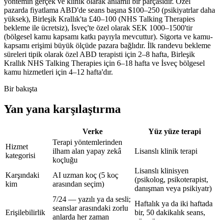
yöntemin gerçek ve klinik olarak anlamlı bir parçasıdır. Özel
pazarda fiyatlama ABD'de seans başına
$100–250
(psikiyatrlar daha
yüksek), Birleşik Krallık'ta
£40–100
(NHS Talking Therapies
bekleme ile ücretsiz), İsveç'te özel olarak
SEK 1000–1500
'tir
(bölgesel kamu kapsamı katkı payıyla mevcuttur). Sigorta ve kamu-
kapsamı erişimi büyük ölçüde pazara bağlıdır. İlk randevu bekleme
süreleri tipik olarak özel ABD terapisti için
2–8 hafta
, Birleşik
Krallık NHS Talking Therapies için
6–18 hafta
ve İsveç bölgesel
kamu hizmetleri için
4–12 hafta
'dır.
Bir bakışta
Yan yana karşılaştırma
Verke
Yüz yüze terapi
Terapi yöntemlerinden
Hizmet
ilham alan yapay zekâ
Lisanslı klinik terapi
kategorisi
koçluğu
Lisanslı klinisyen
Karşındaki
AI uzman koç (5 koç
(psikolog, psikoterapist,
kim
arasından seçim)
danışman veya psikiyatr)
7/24 — yazılı ya da sesli;
Haftalık ya da iki haftada
seanslar arasındaki zorlu
Erişilebilirlik
bir, 50 dakikalık seans,
anlarda her zaman