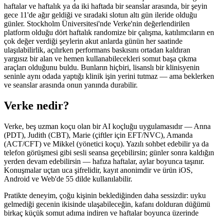
haftalar ve haftalık ya da iki haftada bir seanslar arasında, bir şeyin
gece 11'de ağır geldiği ve sıradaki slotun altı gün ileride olduğu
günler. Stockholm Üniversitesi'nde Verke'nin değerlendirilen
platform olduğu dört haftalık randomize bir çalışma, katılımcıların en
çok değer verdiği şeylerin akut anlarda günün her saatinde
ulaşılabilirlik, açılırken performans baskısını ortadan kaldıran
yargısız bir alan ve hemen kullanabilecekleri somut başa çıkma
araçları olduğunu buldu. Bunların hiçbiri, lisanslı bir klinisyenin
seninle aynı odada yaptığı klinik işin yerini tutmaz — ama beklerken
ve seanslar arasında onun yanında durabilir.
Verke nedir?
Verke, beş uzman koçu olan bir AI koçluğu uygulamasıdır — Anna
(PDT), Judith (CBT), Marie (çiftler için EFT/NVC), Amanda
(ACT/CFT) ve Mikkel (yönetici koçu). Yazılı sohbet edebilir ya da
telefon görüşmesi gibi sesli seansa geçebilirsin; günler sonra kaldığın
yerden devam edebilirsin — hafıza haftalar, aylar boyunca taşınır.
Konuşmalar uçtan uca şifrelidir, kayıt anonimdir ve ürün iOS,
Android ve Web'de 55 dilde kullanılabilir.
Pratikte deneyim, çoğu kişinin beklediğinden daha sessizdir: uyku
gelmediği gecenin ikisinde ulaşabileceğin, kafanı dolduran düğümü
birkaç küçük somut adıma indiren ve haftalar boyunca üzerinde