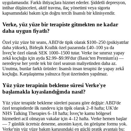
uygulamasıdır. Farklı ihtiyaçlara hizmet ederler. Şiddetli depresyon,
intihar düşünceleri, aktif travma, ilaç yönetimi veya sigorta
kapsamındaki bakım için doğru tercih lisanslı bir klinisyendir.
Verke, yüz yüze bir terapiste gitmekten ne kadar
daha uygun fiyatlı?
Özel yüz yüze bir seans, ABD'de tipik olarak $100–250 (psikiyatrlar
daha yüksek), Birleşik Krallık özel pazarında £40–100 ya da
İsveç'te özel olarak SEK 1000–1500 tutar. Verke ise sınırsız yapay
zekâ koçluğu için ayda $2.99–$9.99'dur (Basic'ten Premium'a) —
neredeyse her yerde tek bir özel seansın maliyetinden daha az.
Unutma, bunlar farklı ürünler: lisanslı insan terapisi ile yapay zekâ
koçluğu. Karşılaştırma yalnızca fiyat üzerinden yapılmaz.
Yüz yüze terapinin bekleme süresi Verke'ye
başlamakla kıyaslandığında nasıl?
Yüz yüze terapide bekleme süreleri pazara göre değişir: ABD'de
özel terapistlerde ilk randevu için tipik olarak 2–8 hafta; UK'de
NHS Talking Therapies 6–18 hafta; İsveç'te kamu bölgesel
hizmetleri acil olmayan vakalar için 4–12 hafta. Verke hemen başlar
— 7 günlük ücretsiz deneme, anonim kayıt, ön görüşme formu yok.
Verke'nin yüz yüze bakım karşısındaki en güçlü pratik avantajı bu: