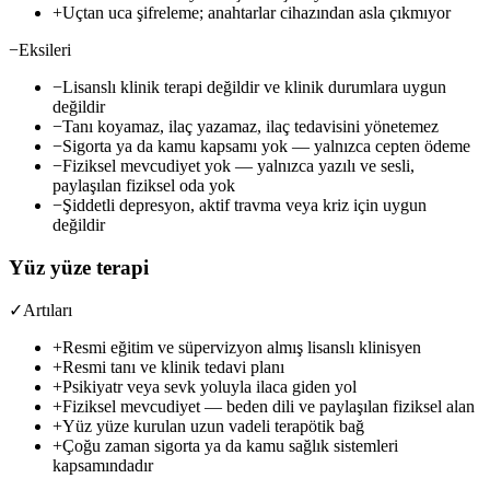
+
Uçtan uca şifreleme; anahtarlar cihazından asla çıkmıyor
−
Eksileri
−
Lisanslı klinik terapi değildir ve klinik durumlara uygun
değildir
−
Tanı koyamaz, ilaç yazamaz, ilaç tedavisini yönetemez
−
Sigorta ya da kamu kapsamı yok — yalnızca cepten ödeme
−
Fiziksel mevcudiyet yok — yalnızca yazılı ve sesli,
paylaşılan fiziksel oda yok
−
Şiddetli depresyon, aktif travma veya kriz için uygun
değildir
Yüz yüze terapi
✓
Artıları
+
Resmi eğitim ve süpervizyon almış lisanslı klinisyen
+
Resmi tanı ve klinik tedavi planı
+
Psikiyatr veya sevk yoluyla ilaca giden yol
+
Fiziksel mevcudiyet — beden dili ve paylaşılan fiziksel alan
+
Yüz yüze kurulan uzun vadeli terapötik bağ
+
Çoğu zaman sigorta ya da kamu sağlık sistemleri
kapsamındadır