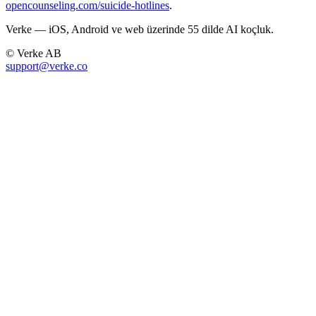
opencounseling.com/suicide-hotlines
.
Verke — iOS, Android ve web üzerinde 55 dilde AI koçluk.
© Verke AB
support@verke.co