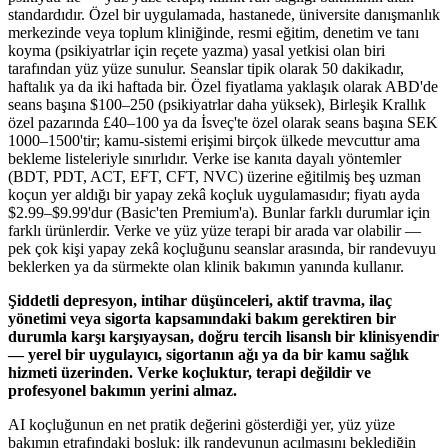
standardıdır. Özel bir uygulamada, hastanede, üniversite danışmanlık
merkezinde veya toplum kliniğinde, resmi eğitim, denetim ve tanı
koyma (psikiyatrlar için reçete yazma) yasal yetkisi olan biri
tarafından yüz yüze sunulur. Seanslar tipik olarak 50 dakikadır,
haftalık ya da iki haftada bir. Özel fiyatlama yaklaşık olarak ABD'de
seans başına
$100–250
(psikiyatrlar daha yüksek), Birleşik Krallık
özel pazarında
£40–100
ya da İsveç'te özel olarak seans başına
SEK
1000–1500
'tir; kamu-sistemi erişimi birçok ülkede mevcuttur ama
bekleme listeleriyle sınırlıdır. Verke ise kanıta dayalı yöntemler
(BDT, PDT, ACT, EFT, CFT, NVC) üzerine eğitilmiş beş uzman
koçun yer aldığı bir yapay zekâ koçluk uygulamasıdır; fiyatı ayda
$2.99–$9.99
'dur (Basic'ten Premium'a). Bunlar farklı durumlar için
farklı ürünlerdir. Verke ve yüz yüze terapi bir arada var olabilir —
pek çok kişi yapay zekâ koçluğunu seanslar arasında, bir randevuyu
beklerken ya da sürmekte olan klinik bakımın yanında kullanır.
Şiddetli depresyon, intihar düşünceleri, aktif travma, ilaç
yönetimi veya sigorta kapsamındaki bakım gerektiren bir
durumla karşı karşıyaysan, doğru tercih lisanslı bir klinisyendir
— yerel bir uygulayıcı, sigortanın ağı ya da bir kamu sağlık
hizmeti üzerinden. Verke koçluktur, terapi değildir ve
profesyonel bakımın yerini almaz.
AI koçluğunun en net pratik değerini gösterdiği yer, yüz yüze
bakımın etrafındaki boşluk: ilk randevunun açılmasını beklediğin