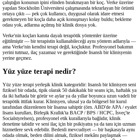
çalıştığın konunun ipini elinden bırakmayan bir koç. Verke üzerine
yapılan Stockholm Üniversitesi çalışmasında tekrarlayan bir örüntü
ortaya çıktı — pek çok kullanıcı, duygusal olarak idare etmesi
gerekmeyen bir koçla daha açık konuşmayı kolay buldu; bekleme
odası yok, adlarına açılmış bir klinik dosya yok.
Verke'nin koçları kanıta dayalı terapötik yöntemler üzerine
eğitilmiştir — bir terapistin kullanabileceği aynı yöntem adlarıyla —
ama Verke'nin kendisi terapi değil, koçluktur. Profesyonel bakımın
yerini tutmaz, ilaç yazamaz ve gerektiğinde lisanslı bir klinisyenin
yerine geçmez.
Yüz yüze terapi nedir?
Yüz yüze terapi yerleşik klinik kategoridir: lisanslı bir klinisyen seni
fiziksel bir odada, tipik olarak 50 dakikalık bir seans için, haftalık ya
da iki haftada bir görür ve aylar ya da yıllar boyunca uzun vadeli bir
terapötik ittifak kurar. Klinisyen, ulusal ya da bölgesel bir kurul
tarafından düzenlenen bir lisansa sahiptir (örn. ABD'de APA / eyalet
lisans kurulları, Birleşik Krallık'ta BACP / BPS / HCPC, İsveç'te
Socialstyrelsen), profesyonel etik kurallarıyla bağlıdır, klinik
denetime tabidir ve seni ilaç için bir psikiyatra ya da tanı için uzman
hizmetlere sevk edebilir. Bedenli mevcudiyet — bir başkasıyla aynı
odada olmak, beden dilini almak, fiziksel mekânı paylaşmak —