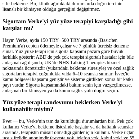
sıfır bekleme. Bu, klinik ağırlıktaki durumlarda doğru tercihin
lisanslı bir klinisyen olduğu gerçeğini değiştirmez.
Sigortam Verke'yi yüz yüze terapiyi karşıladığı gibi
karşılar mı?
Hayır. Verke, ayda 150 TRY–500 TRY arasında (Basic'ten
Premium'a) cepten ödemeyle çalışır ve 7 günlük ücretsiz deneme
sunar. Yüz yüze terapi için sigorta kapsamı pazara göre büyük
farklılık gösterir: ABD'de pek çok terapist sigortalı hastalar için bile
anlaşmalı ağ dışında; UK'de NHS Talking Therapies hizmet
noktasında ücretsizdir (yukarıdaki bekleme süresiyle) ve özel sağlık
sigortaları terapiyi çoğunlukla yılda 6–10 seansla sınırlar; İsveç'te
kamu bölgesel kapsamı geniştir ve sisteme girdikten sonra bir katkı
payı vardır. Sigorta kapsamındaki bakım senin için vazgeçilmezse,
anlaşmalı bir klinisyen ya da kamu sağlık yolu doğru seçim.
Yüz yüze terapi randevumu beklerken Verke'yi
kullanabilir miyim?
Evet — bu, Verke'nin tam da kurulduğu durumlardan biri. Pek çok
kullanıcı Verke'yi bekleme listesinde başlatır ya da haftalık seanslar
arasında, terapistin müsait olmadığı günler için kullanır. Verke uçtan
uca şifrelidir, anonimdir (e-posta yok, telefon yok, kabul yok) ve 55