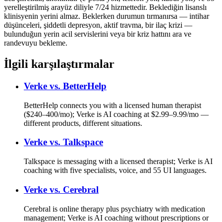
yerelleştirilmiş arayüz diliyle 7/24 hizmettedir. Beklediğin lisanslı
klinisyenin yerini almaz. Beklerken durumun tırmanırsa — intihar
düşünceleri, şiddetli depresyon, aktif travma, bir ilaç krizi —
bulunduğun yerin acil servislerini veya bir kriz hattını ara ve
randevuyu bekleme.
İlgili karşılaştırmalar
Verke vs.
BetterHelp
BetterHelp connects you with a licensed human therapist
($240–400/mo); Verke is AI coaching at $2.99–9.99/mo —
different products, different situations.
Verke vs.
Talkspace
Talkspace is messaging with a licensed therapist; Verke is AI
coaching with five specialists, voice, and 55 UI languages.
Verke vs.
Cerebral
Cerebral is online therapy plus psychiatry with medication
management; Verke is AI coaching without prescriptions or