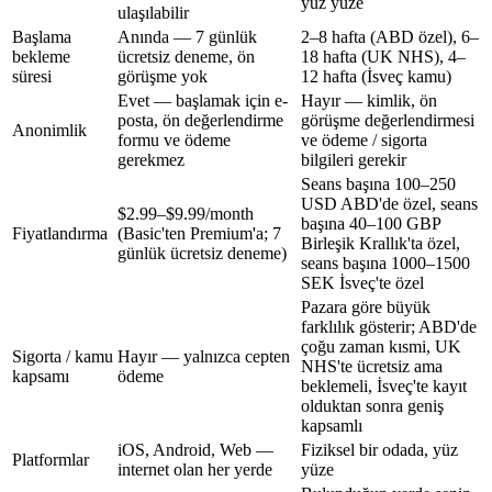
yüz yüze
ulaşılabilir
Başlama
Anında — 7 günlük
2–8 hafta
(ABD özel),
6–
bekleme
ücretsiz deneme, ön
18 hafta
(UK NHS),
4–
süresi
görüşme yok
12 hafta
(İsveç kamu)
Evet — başlamak için e-
Hayır — kimlik, ön
posta, ön değerlendirme
görüşme değerlendirmesi
Anonimlik
formu ve ödeme
ve ödeme / sigorta
gerekmez
bilgileri gerekir
Seans başına 100–250
USD
ABD'de özel,
seans
$2.99–$9.99/month
başına 40–100 GBP
Fiyatlandırma
(Basic'ten Premium'a; 7
Birleşik Krallık'ta özel,
günlük ücretsiz deneme)
seans başına 1000–1500
SEK
İsveç'te özel
Pazara göre büyük
farklılık gösterir; ABD'de
çoğu zaman kısmi, UK
Sigorta / kamu
Hayır — yalnızca cepten
NHS'te ücretsiz ama
kapsamı
ödeme
beklemeli, İsveç'te kayıt
olduktan sonra geniş
kapsamlı
iOS, Android, Web —
Fiziksel bir odada, yüz
Platformlar
internet olan her yerde
yüze