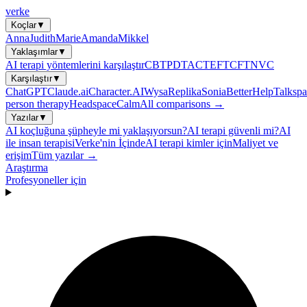
verke
Koçlar
▼
Anna
Judith
Marie
Amanda
Mikkel
Yaklaşımlar
▼
AI terapi yöntemlerini karşılaştır
CBT
PDT
ACT
EFT
CFT
NVC
Karşılaştır
▼
ChatGPT
Claude.ai
Character.AI
Wysa
Replika
Sonia
BetterHelp
Talkspa
person therapy
Headspace
Calm
All comparisons →
Yazılar
▼
AI koçluğuna şüpheyle mi yaklaşıyorsun?
AI terapi güvenli mi?
AI
ile insan terapisi
Verke'nin İçinde
AI terapi kimler için
Maliyet ve
erişim
Tüm yazılar →
Araştırma
Profesyoneller için