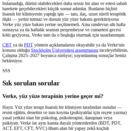
bulamadığı, dürüst olabilecekleri daha sessiz bir alan ve ertesi sabah
harekete geçebilecekleri küçük somut adımlar. Bunların hiçbiri
lisanslı bir klinisyenin yaptığı işin — tanı, ilaç, uzun süreli terapötik
ilişki — yerini tutmaz ve durum yüz yüze bakımı gerektiriyorsa
Verke yüz yüze bakım yerine seçilmemeli. Ama randevun altı hafta
sonraysa ya da haftalık seansın perşembeyse ve cumartesi gecesi
kötü geçiyorsa, Verke tam da o boşluğa oturmak için tasarlanmıştır.
CBT
ya da
PDT
yöntem açıklamalarını okuyabilir ya da Verke'nin
konusu olduğu
Stockholm Üniversitesi araştırmasını
inceleyebilirsin.
Çalışma 2025–2027 boyunca sürüyor; yayımlanmış sonuçlar henüz
bekleniyor.
SSS
Sık sorulan sorular
Verke, yüz yüze terapinin yerine geçer mi?
Hayır. Yüz yüze terapi lisanslı bir klinisyen tarafından sunulur —
resmi eğitim, denetim ve tanı koyma (psikiyatrlar için reçete yazma)
yasal yetkisi olan bir psikolog, psikoterapist, danışman veya
psikiyatr. Verke ise aynı kanıta dayalı yöntemlerden (BDT, PDT,
ACT, EFT, CFT, NVC) ilham alan bir yapay zekâ koçluk