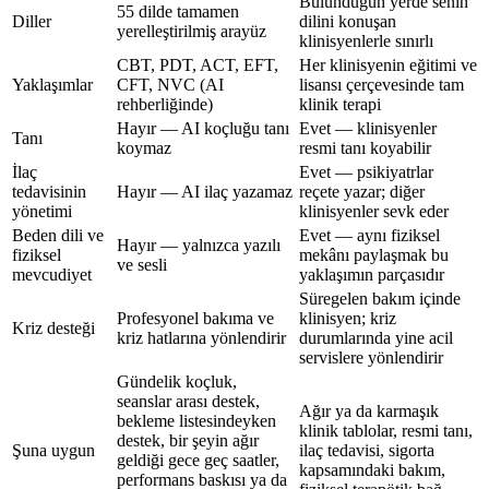
Bulunduğun yerde senin
55 dilde tamamen
Diller
dilini konuşan
yerelleştirilmiş arayüz
klinisyenlerle sınırlı
CBT, PDT, ACT, EFT,
Her klinisyenin eğitimi ve
Yaklaşımlar
CFT, NVC (AI
lisansı çerçevesinde tam
rehberliğinde)
klinik terapi
Hayır — AI koçluğu tanı
Evet — klinisyenler
Tanı
koymaz
resmi tanı koyabilir
İlaç
Evet — psikiyatrlar
tedavisinin
Hayır — AI ilaç yazamaz
reçete yazar; diğer
yönetimi
klinisyenler sevk eder
Beden dili ve
Evet — aynı fiziksel
Hayır — yalnızca yazılı
fiziksel
mekânı paylaşmak bu
ve sesli
mevcudiyet
yaklaşımın parçasıdır
Süregelen bakım içinde
Profesyonel bakıma ve
klinisyen; kriz
Kriz desteği
kriz hatlarına yönlendirir
durumlarında yine acil
servislere yönlendirir
Gündelik koçluk,
seanslar arası destek,
Ağır ya da karmaşık
bekleme listesindeyken
klinik tablolar, resmi tanı,
destek, bir şeyin ağır
Şuna uygun
ilaç tedavisi, sigorta
geldiği gece geç saatler,
kapsamındaki bakım,
performans baskısı ya da