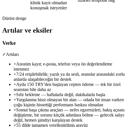
fiziksel terapötik bağ
klinik kayıt olmadan
konuşmak isteyenler
Dürüst denge
Artılar ve eksiler
Verke
✓
Artıları
+
Anonim kayıt; e-posta, telefon veya ön değerlendirme
istenmez
+
7/24 erişilebilirlik; yazılı ya da sesli, seanslar arasındaki zorlu
anlarda ulaşabileceğin bir destek
+
Ayda 150 TRY
'den başlayan cepten ödeme — tek bir özel
seanstan bile daha az
+
Sıfır bekleme — haftalarla değil, dakikalarla başla
+
Yargılanma hissi olmayan bir alan — odada bir insan varken
çoğu kişinin hissettiği performans baskısı olmadan
+
Somut başa çıkma araçları — nefes egzersizleri, bakış açısını
değiştirme, bir sorunu küçük adımlara bölme — gelecek salıyı
değil, hemen şimdiyi karşılayan destek
+
55 dilde tamamen yerelleştirilmiş arayüz