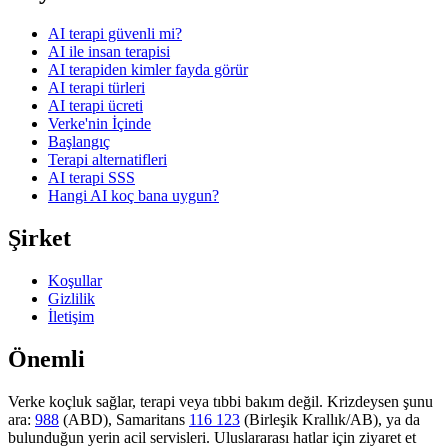
AI terapi güvenli mi?
AI ile insan terapisi
AI terapiden kimler fayda görür
AI terapi türleri
AI terapi ücreti
Verke'nin İçinde
Başlangıç
Terapi alternatifleri
AI terapi SSS
Hangi AI koç bana uygun?
Şirket
Koşullar
Gizlilik
İletişim
Önemli
Verke koçluk sağlar, terapi veya tıbbi bakım değil. Krizdeysen şunu
ara:
988
(ABD), Samaritans
116 123
(Birleşik Krallık/AB), ya da
bulunduğun yerin acil servisleri. Uluslararası hatlar için ziyaret et