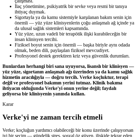
çalışması.
İlaç yönetimine, psikiyatrik bir sevke veya resmi bir tanıya
ihtiyaç duymak.
Sigortayla ya da kamu sistemiyle karşılanan bakım senin için
önemli — yüz yüze klinisyenlerin çoğu anlaşmalı ağ içinde ya
da ulusal sağlık sistemleri kapsamında.
Yüz yüze, uzun vadeli bir terapötik ilişki kurabileceğin bir
insan klinisyen tercihi.
Fiziksel boyut senin için önemli — başka biriyle aynı odada
olmak, beden dili, paylaşılan fiziksel mevcudiyet.
Profesyonel destek gerektiren kriz veya güvenlik durumları.
Bunlardan herhangi biri sana uyuyorsa, lisanslı bir klinisyen —
yüz yüze, sigortanın anlaşmalı ağı üzerinden ya da kamu sağlık
hizmetin aracılığıyla — doğru tercih. Verke koçluktur, terapi
değil ve profesyonel bakımın yerini tutmaz. Klinik bakıma
ihtiyacın olduğunda Verke'yi onun yerine değil; faydalı
geliyorsa bir klinisyenin yanında kullan.
Karar
Verke'yi ne zaman tercih etmeli
Verke; koçluğun yardımcı olabileceği bir konu üzerinde çalışıyorsan
iyi bir seçim — gündelik stres, sosyal öz güven, ilişkide tekrar eden