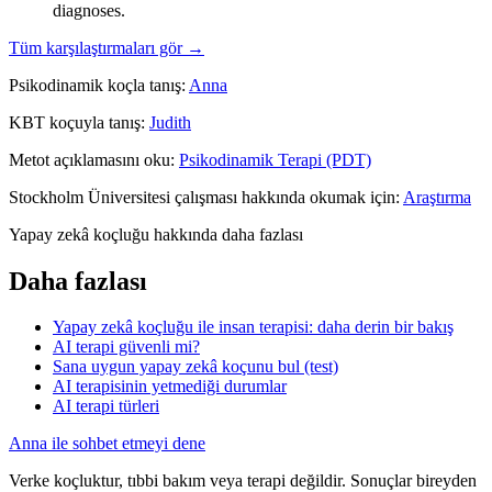
diagnoses.
Tüm karşılaştırmaları gör →
Psikodinamik koçla tanış:
Anna
KBT koçuyla tanış:
Judith
Metot açıklamasını oku:
Psikodinamik Terapi (PDT)
Stockholm Üniversitesi çalışması hakkında okumak için:
Araştırma
Yapay zekâ koçluğu hakkında daha fazlası
Daha fazlası
Yapay zekâ koçluğu ile insan terapisi: daha derin bir bakış
AI terapi güvenli mi?
Sana uygun yapay zekâ koçunu bul (test)
AI terapisinin yetmediği durumlar
AI terapi türleri
Anna ile sohbet etmeyi dene
Verke koçluktur, tıbbi bakım veya terapi değildir. Sonuçlar bireyden