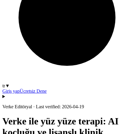
tr
▼
Giriş yap
Ücretsiz Dene
Verke Editöryal
·
Last verified: 2026-04-19
Verke ile yüz yüze terapi: AI
koçluğu ve lisanslı klinik